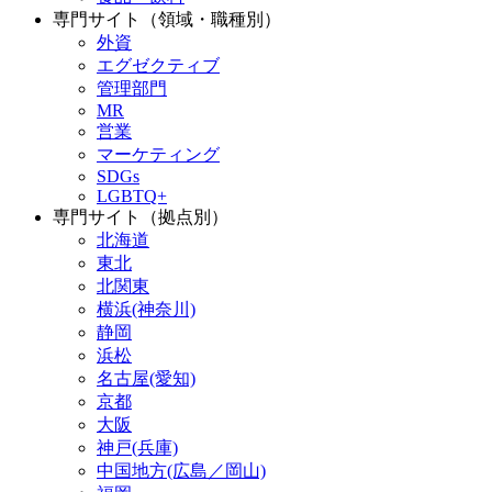
専門サイト（領域・職種別）
外資
エグゼクティブ
管理部門
MR
営業
マーケティング
SDGs
LGBTQ+
専門サイト（拠点別）
北海道
東北
北関東
横浜(神奈川)
静岡
浜松
名古屋(愛知)
京都
大阪
神戸(兵庫)
中国地方(広島／岡山)