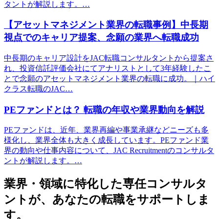
タントが解説します。…
【アセットマネジメント業界の転職事例】中長期
視点でのキャリア提案、念願の業界へ転職成功
中長期のキャリア設計をJAC転職コンサルタントから提案さ
れ、投資信託評価会社にてアナリストとして3年経験したこ
とで念願のアセットマネジメント業界の転職に成功。｜ハイ
クラス転職のJAC…
PEファンドとは？ 転職の年収や業界動向を解説
PEファンドは、近年、業界再編や事業承継などニーズも多
様化し、業界全体も大きく成長しています。PEファンド業
界の動向や仕事内容について、JAC Recruitmentのコンサルタ
ントが解説します。…
業界・領域に特化した
専任コンサルタ
ントが、
あなたの転職をサポートしま
す。