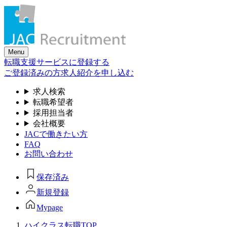
Skip
to
the
content
Menu
転職支援サービスに登録する
ご登録済みの方
求人紹介を申し込む
求人検索
転職希望者
採用担当者
会社概要
JACで働きたい方
FAQ
お問い合わせ
保存済み
新規登録
Mypage
ハイクラス転職TOP