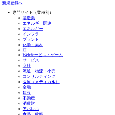
新規登録へ
専門サイト（業種別）
製造業
エネルギー関連
エネルギー
インフラ
プラント
化学・素材
IT
Webサービス・ゲーム
サービス
商社
流通・物流・小売
コンサルティング
医療（メディカル）
金融
建設
不動産
消費財
アパレル
食品・飲料