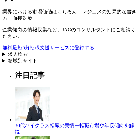
業界における市場価値
はもちろん、
レジュメの効果的な書き
方
、
面接対策
、
企業傾向の情報収集
など、
JACのコンサルタントにご相談く
ださい。
無料
最短5分
転職支援サービスに登録する
求人検索
領域別サイト
注目記事
30代ハイクラス転職の実情ー転職市場や年収傾向を解
説