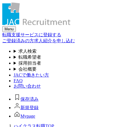
Skip
to
the
content
Menu
転職支援サービスに登録する
ご登録済みの方
求人紹介を申し込む
求人検索
転職希望者
採用担当者
会社概要
JACで働きたい方
FAQ
お問い合わせ
保存済み
新規登録
Mypage
ハイクラス転職TOP