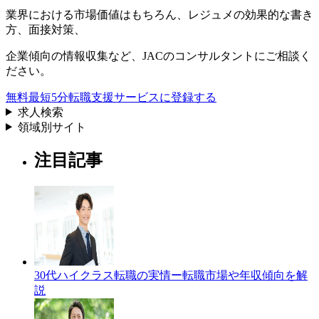
業界における市場価値
はもちろん、
レジュメの効果的な書き
方
、
面接対策
、
企業傾向の情報収集
など、
JACのコンサルタントにご相談く
ださい。
無料
最短5分
転職支援サービスに登録する
求人検索
領域別サイト
注目記事
30代ハイクラス転職の実情ー転職市場や年収傾向を解
説