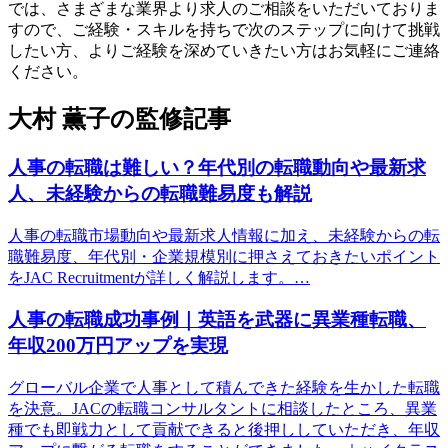
では、さまざまな業界より求人のご相談をいただいておりま
すので、ご経験・スキルを持ちで次のステップに向けて挑戦
したい方、よりご経験を深めていきたい方はお気軽にご連絡
ください。
大村 薫子の監修記事
人事の転職は難しい？年代別の転職動向や最新求
人、未経験からの転職難易度も解説
人事の転職市場動向や最新求人情報に加え、未経験からの転
職難易度、年代別・企業規模別に押さえておきたいポイント
をJAC Recruitmentが詳しく解説します。…
人事の転職成功事例｜英語を武器に異業種転職、
年収200万円アップを実現
グローバル企業で人事として積んできた経験を生かした転職
を決意。JACの転職コンサルタントに相談したところ、異業
種でも即戦力として貢献できると後押ししていただき、年収