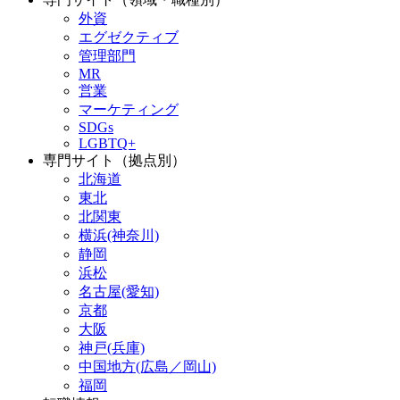
外資
エグゼクティブ
管理部門
MR
営業
マーケティング
SDGs
LGBTQ+
専門サイト（拠点別）
北海道
東北
北関東
横浜(神奈川)
静岡
浜松
名古屋(愛知)
京都
大阪
神戸(兵庫)
中国地方(広島／岡山)
福岡