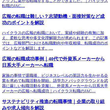
アップに繋がる転職をすることができました。｜ハイクラス
転職のJAC…
広報の転職は難しい？志望動機・面接対策など成
功のポイントを解説
ハイクラスの広報の転職において、実績や経験の有無に加
え、柔軟な思考や多文化理解能力が求められます。この記事
では、広報部門における転職動向や年収相場、転職成功のポ
イントなどを解説します。…
広報の転職成功事例｜40代で外資系メーカーから
日系大手メーカーへ転職
家族の事情で退職後、ビジネスレベルの英語力を生かせる企
業を求めて転職活動を開始。語学力とバックグラウンドを武
器に厳しい転職活動を克服し、外資系メーカーから日系大手
メーカーの広報へ転職成功｜ハイクラス転職のJAC…
サステナビリティ推進の転職事情｜企業の取り組
みや求人傾向を解説