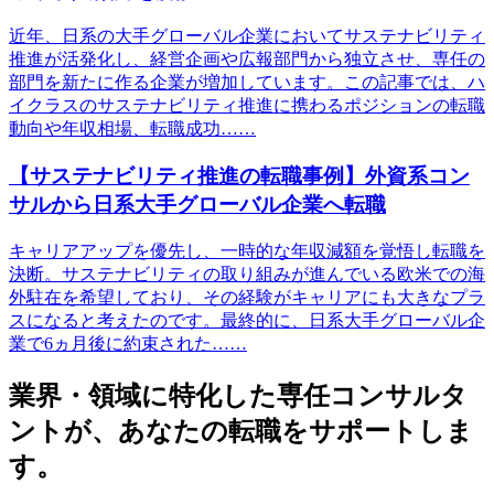
近年、日系の大手グローバル企業においてサステナビリティ
推進が活発化し、経営企画や広報部門から独立させ、専任の
部門を新たに作る企業が増加しています。この記事では、ハ
イクラスのサステナビリティ推進に携わるポジションの転職
動向や年収相場、転職成功……
【サステナビリティ推進の転職事例】外資系コン
サルから日系大手グローバル企業へ転職
キャリアアップを優先し、一時的な年収減額を覚悟し転職を
決断。サステナビリティの取り組みが進んでいる欧米での海
外駐在を希望しており、その経験がキャリアにも大きなプラ
スになると考えたのです。最終的に、日系大手グローバル企
業で6ヵ月後に約束された……
業界・領域に特化した
専任コンサルタ
ントが、
あなたの転職をサポートしま
す。