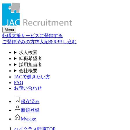
Skip
to
the
content
Menu
転職支援サービスに登録する
ご登録済みの方
求人紹介を申し込む
求人検索
転職希望者
採用担当者
会社概要
JACで働きたい方
FAQ
お問い合わせ
保存済み
新規登録
Mypage
ハイクラス転職TOP