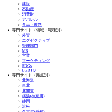
建設
不動産
消費財
アパレル
食品・飲料
専門サイト（領域・職種別）
外資
エグゼクティブ
管理部門
MR
営業
マーケティング
SDGs
LGBTQ+
専門サイト（拠点別）
北海道
東北
北関東
横浜(神奈川)
静岡
浜松
名古屋(愛知)