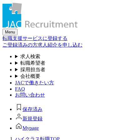
Skip
to
the
content
Menu
転職支援サービスに登録する
ご登録済みの方
求人紹介を申し込む
求人検索
転職希望者
採用担当者
会社概要
JACで働きたい方
FAQ
お問い合わせ
保存済み
新規登録
Mypage
ハイクラス転職TOP