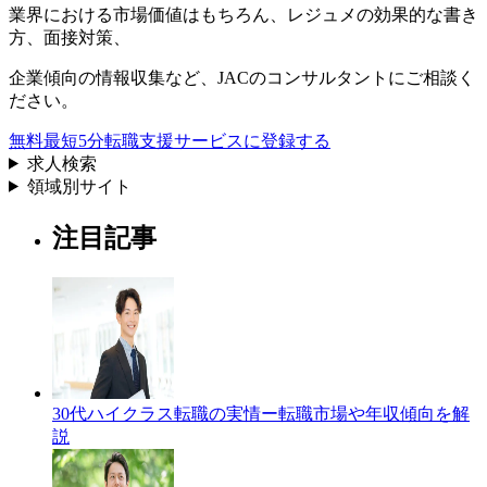
業界における市場価値
はもちろん、
レジュメの効果的な書き
方
、
面接対策
、
企業傾向の情報収集
など、
JACのコンサルタントにご相談く
ださい。
無料
最短5分
転職支援サービスに登録する
求人検索
領域別サイト
注目記事
30代ハイクラス転職の実情ー転職市場や年収傾向を解
説