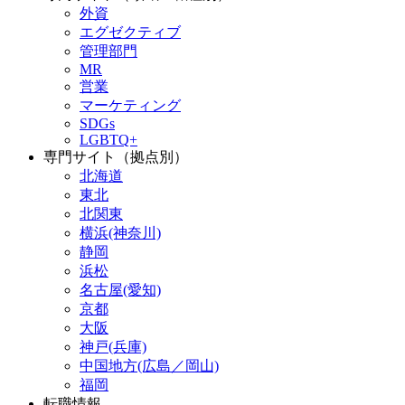
外資
エグゼクティブ
管理部門
MR
営業
マーケティング
SDGs
LGBTQ+
専門サイト（拠点別）
北海道
東北
北関東
横浜(神奈川)
静岡
浜松
名古屋(愛知)
京都
大阪
神戸(兵庫)
中国地方(広島／岡山)
福岡
転職情報