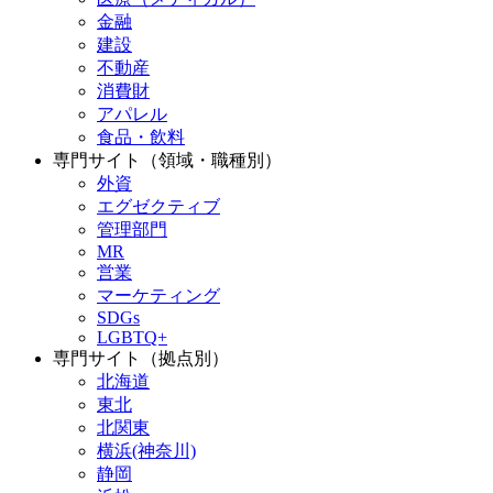
金融
建設
不動産
消費財
アパレル
食品・飲料
専門サイト（領域・職種別）
外資
エグゼクティブ
管理部門
MR
営業
マーケティング
SDGs
LGBTQ+
専門サイト（拠点別）
北海道
東北
北関東
横浜(神奈川)
静岡