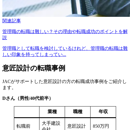
関連記事
管理職の転職は難しい？その理由や転職成功のポイントを解
説
管理職として転職を検討しているけれど、管理職の転職は難
しい印象を持ってしまってい...
意匠設計の転職事例
JACがサポートした意匠設計の方の転職成功事例をご紹介し
ます。
Dさん（男性/40代前半）
業種
職種
年収
大手建設
転職前
意匠設計
850万円
会社