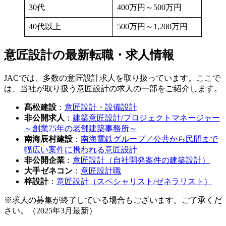
30代
400万円～500万円
40代以上
500万円～1,200万円
意匠設計の最新転職・求人情報
JACでは、多数の意匠設計求人を取り扱っています。ここで
は、当社が取り扱う意匠設計の求人の一部をご紹介します。
髙松建設
：
意匠設計・設備設計
非公開求人
：
建築意匠設計/プロジェクトマネージャー
～創業75年の老舗建築事務所～
南海辰村建設
：
南海電鉄グループ／公共から民間まで
幅広い案件に携われる意匠設計
非公開企業
：
意匠設計（自社開発案件の建築設計）
大手ゼネコン
：
意匠設計職
梓設計
：
意匠設計（スペシャリスト/ゼネラリスト）
※求人の募集が終了している場合もございます。ご了承くだ
さい。（2025年3月最新）