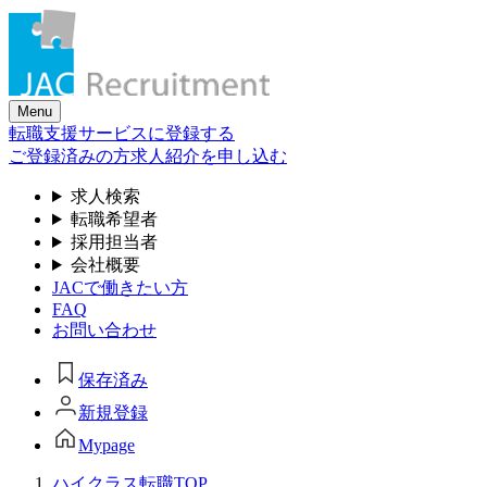
Skip
to
the
content
Menu
転職支援サービスに登録する
ご登録済みの方
求人紹介を申し込む
求人検索
転職希望者
採用担当者
会社概要
JACで働きたい方
FAQ
お問い合わせ
保存済み
新規登録
Mypage
ハイクラス転職TOP