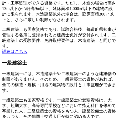
計・工事監理ができる資格です。ただし、木造の場合は高さ
13m以下かつ軒高9m以下、延床面積1,000㎡以下の建物の設
計に限られます。木造建築以外の場合は、延床面積300㎡以
下と、さらに厳しい制限がなされます。
二級建築士も国家資格であり、試験合格後、都道府県知事が
管理する名簿に登録されると建築士免許が交付されます。二
級建築士の受験要件、免許取得要件は、木造建築士と同じで
す。
詳細はこちら
一級建築士
一級建築士には、木造建築士や二級建築士のような建築物の
制限がありません。そのため、一級建築士の資格があれば、
全ての構造・規模・用途の建築物の設計と工事監理ができま
す。
一級建築士も国家資格です。一級建築士の受験資格は、大
学、短期大学、高等専門学校などにおいて指定科目を修めて
卒業した人、二級建築士の資格をもつ人、建築設備士の資格
をもつ人、その他国土交通大臣が特に認める人です。