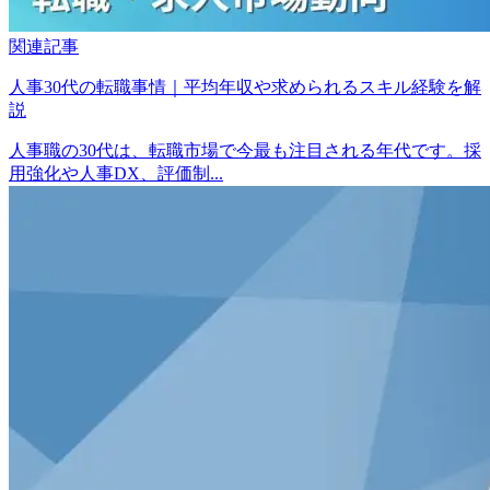
関連記事
人事30代の転職事情｜平均年収や求められるスキル経験を解
説
人事職の30代は、転職市場で今最も注目される年代です。採
用強化や人事DX、評価制...