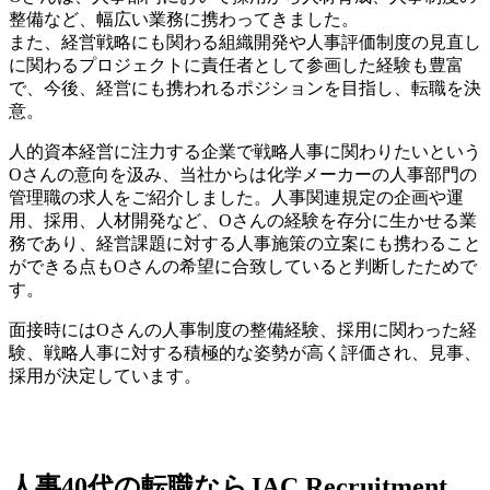
整備など、幅広い業務に携わってきました。
また、経営戦略にも関わる組織開発や人事評価制度の見直し
に関わるプロジェクトに責任者として参画した経験も豊富
で、今後、経営にも携われるポジションを目指し、転職を決
意。
人的資本経営に注力する企業で戦略人事に関わりたいという
Oさんの意向を汲み、当社からは化学メーカーの人事部門の
管理職の求人をご紹介しました。人事関連規定の企画や運
用、採用、人材開発など、Oさんの経験を存分に生かせる業
務であり、経営課題に対する人事施策の立案にも携わること
ができる点もOさんの希望に合致していると判断したためで
す。
面接時にはOさんの人事制度の整備経験、採用に関わった経
験、戦略人事に対する積極的な姿勢が高く評価され、見事、
採用が決定しています。
人事40代の転職ならJAC Recruitment