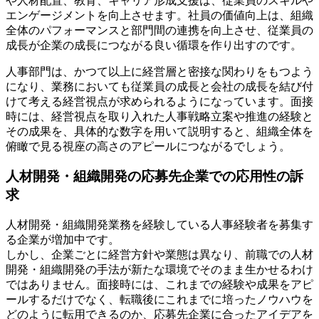
や人材配置、教育、キャリア形成支援は、従業員のスキルや
エンゲージメントを向上させます。社員の価値向上は、組織
全体のパフォーマンスと部門間の連携を向上させ、従業員の
成長が企業の成長につながる良い循環を作り出すのです。
人事部門は、かつて以上に経営層と密接な関わりをもつよう
になり、業務においても従業員の成長と会社の成長を結び付
けて考える経営視点が求められるようになっています。面接
時には、経営視点を取り入れた人事戦略立案や推進の経験と
その成果を、具体的な数字を用いて説明すると、組織全体を
俯瞰で見る視座の高さのアピールにつながるでしょう。
人材開発・組織開発の応募先企業での応用性の訴
求
人材開発・組織開発業務を経験している人事経験者を募集す
る企業が増加中です。
しかし、企業ごとに経営方針や業態は異なり、前職での人材
開発・組織開発の手法が新たな環境でそのまま生かせるわけ
ではありません。面接時には、これまでの経験や成果をアピ
ールするだけでなく、転職後にこれまでに培ったノウハウを
どのように転用できるのか、応募先企業に合ったアイデアを