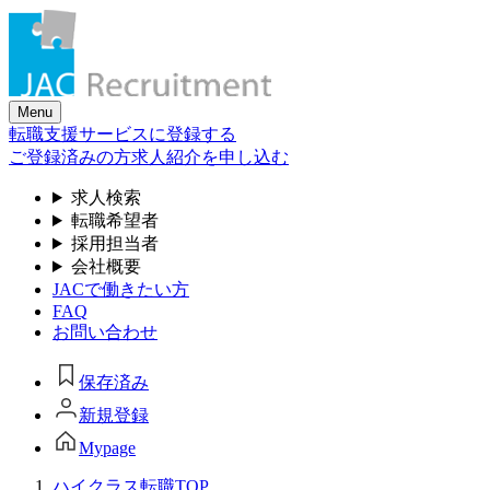
Skip
to
the
content
Menu
転職支援サービスに登録する
ご登録済みの方
求人紹介を申し込む
求人検索
転職希望者
採用担当者
会社概要
JACで働きたい方
FAQ
お問い合わせ
保存済み
新規登録
Mypage
ハイクラス転職TOP