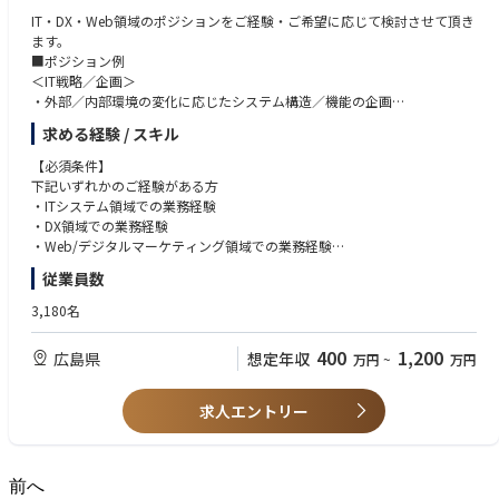
IT・DX・Web領域のポジションをご経験・ご希望に応じて検討させて頂き
ます。
■ポジション例
＜IT戦略／企画＞
・外部／内部環境の変化に応じたシステム構造／機能の企画
・グループ内のシステムの最適化
求める経験 / スキル
・システム投資・経費の最適な配分計画の策定、運営とコントロール
・IT組織の育成や採用
【必須条件】
＜サイバーセキュリティ＞
下記いずれかのご経験がある方
発生する脅威（脆弱性等）への対応、外形監視サービスの活用、グループ
・ITシステム領域での業務経験
内のIT会社やセキュリティーベンダーとの連携等
・DX領域での業務経験
＜社内SE＞
・Web/デジタルマーケティング領域での業務経験
・次世代基幹系システムの移行プロジェクトにおける構想策定
従業員数
・基幹システム高度化プロジェクトにおける基幹システムや統合データベ
【歓迎】
ースの刷新
・ICTを活用したビジネスの企画や開発、推進経験
3,180名
・クラウドリフトプロジェクトにおける仮想統合サーバからの移行支援
・金融機関などでのリテール企画や販促企画のご経験
など
・ITコンサルなどのご経験
400
1,200
広島県
想定年収
万円
~
万円
＜デジタルマーケティング（企画担当）＞
・システム会社にてＰＬ経験もしくはＰＭ経験
・銀行におけるデジタルマーケティング（ユーザとの OnetoOne コミュニ
・データ分析スキルおよび分析結果に基づく企画力、改善提案スキル
ケーション）の企画業務
・マーケティング関連ツール（クラウド）の運用経験
求人エントリー
・顧客セグメント分析等、データ分析に基づくデジタルチャネルでの顧客
・Webマーケ分析ツールの設定や利用経験
コミュニケーション施策、シナリオ作成
・コミュニケーションに必要なクリエイティブ作成のディレクション
＜デジタルマーケティング（データ分析・テクニカル担当）＞
前へ