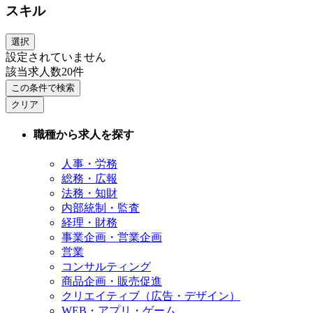
スキル
選択
設定されていません
該当求人数
20
件
この条件で検索
クリア
職種から求人を探す
人事・労務
総務・広報
法務・知財
内部統制・監査
経理・財務
事業企画・営業企画
営業
コンサルティング
商品企画・販売促進
クリエイティブ（広告・デザイン）
WEB・アプリ・ゲーム