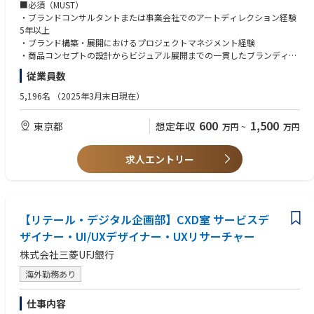
・ブランドキャンペーン、広告、販促物等のクリエイティブディレクショ
■必須（MUST）
ン
・ブランドコンサルタントまたは事業会社でのアートディレクション経験
・カードデザイン、パッケージング、ブランドアイテムのデザインディレ
5年以上
クション
・ブランド構築・展開におけるプロジェクトマネジメント経験
・マーケティング施策に基づくクリエイティブ戦略の立案と実行
・商品コンセプトの設計からビジュアル展開までの一貫したブランディン
・社内外のデザイナー、コピーライター、フォトグラファー等のクリエイ
グ経験
従業員数
ティブチームのマネジメント
・大規模なブランドキャンペーンのクリエイティブディレクション経験
・ブランドガイドラインの策定と運用管理
・Adobe Creative Suite（Photoshop, Illustrator, InDesign等）の実務経験
5,196名
（2025年3月末日現在）
・デジタルメディアにおけるブランド表現の監修
・クリエイティブチームのマネジメント経験
・クライアントや制作会社との円滑なコミュニケーション能力
600
1,500
東京都
想定年収
万円
~
万円
■本ポジションの魅力
・国内最大級のリーディングカンパニーのブランド戦略をリードし、キャ
■歓迎（WANT）
ッシュレス決済の未来を創るクリエイティブの統括ポジションです
・カード会社または金融機関でのクリエイティブディレクション経験
求人エントリー
・マーケティング部門と密接に連携し、ブランド戦略からクリエイティブ
・新規ブランドの立ち上げ経験
実行までを一気通貫で推進できます
・既存ブランドのリブランディング経験
・経営層と直接コミュニケーションを取りながら、全社のブランド価値向
・プレミアムカードやラグジュアリーブランドのデザイン経験
上に向けた重要な意思決定に関われます
・グローバルブランドのクリエイティブ制作経験
・デジタルシフトが加速する金融領域で、革新的なブランド体験の創出に
【リテール・デジタル企画部】CXD室 サービスデ
・デジタルマーケティングの知見
チャレンジできます
・広告代理店でのアートディレクター経験
ザイナー・UI/UXデザイナー・UXリサーチャー
・社内外の優秀なクリエイターと協働し、統合的なブランドコミュニケー
・英語でのコミュニケーション能力
株式会社三菱UFJ銀行
ションを実現できます
・カード商品、決済サービス、コーポレートなど、多様なブランディング
■求める人物像
海外勤務あり
プロジェクトをリードできます
・ブランドの本質を理解し、一貫性のあるクリエイティブを提案できる方
・業界の枠を超えた新しいブランド体験の創出に、クリエイティブの観点
・マーケティング戦略を理解し、効果的なクリエイティブソリューション
仕事内容
からチャレンジできます
を提供できる方