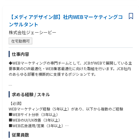
・マーケティング関連資格（WEB解析士、マーケティング検定2級以上相
当等）
【メディアデザイン部】社内WEBマーケティングコ
ンサルタント
株式会社ジェーシービー
在宅勤務可
仕事内容
◆WEBマーケティングの専門チームとして、JCBがWEBで展開している主
要事業のCVR最適化・WEB集客最適化に向けた取組を行います。JCB社内
のあらゆる部署を横断的に支援するポジションです。
<仕事内容>
求める経験 / スキル
■サイト改善（CVR最適化に向けたPDCA）
■WEB広告最適化
【必須】
■SEO対策
WEBマーケティング経験（5年以上）があり、以下から複数のご経験
■その他：上記業務執行に必要なツールや、有用な最新WEBテクノロジー
■WEBサイト分析（3年以上）
の提案や活用
■WEBのUI/UX改善（3年以上）
■WEB広告運用/営業（3年以上）
■SEO対策（3年以上）
従業員数
＜当職の魅力＞