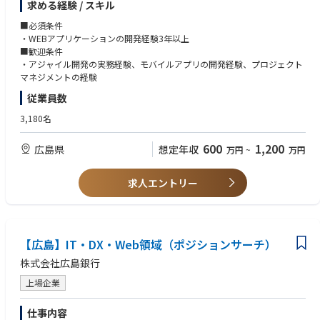
求める経験 / スキル
■業務内容
■必須条件
・プロダクトバックログの詳細化
・WEBアプリケーションの開発経験3年以上
・アプリケーションの設計と開発の各工程関連業務
■歓迎条件
ご志向やご経験に応じて、開発チームのリードやメンバーの育成などもお
・アジャイル開発の実務経験、モバイルアプリの開発経験、プロジェクト
任せいたします。
マネジメントの経験
従業員数
【働きやすさ】
新たなワークスタイルへの対応も積極的に進めており、最新のオフィスセ
3,180名
キュリティ、リモートワーク環境完備、TPOに合わせた服装の自由化、ダ
イバーシティなど、働きやすさも充実しています。また公正な評価制度の
600
1,200
広島県
想定年収
万円
~
万円
もと、新卒入行・キャリア入行関係なくキャリアアップが可能です。
求人エントリー
【広島】IT・DX・Web領域（ポジションサーチ）
株式会社広島銀行
上場企業
仕事内容