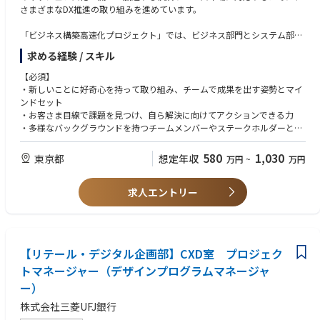
・業界をリードする立場で、生命保険のデジタル化を推進することができ
さまざまなDX推進の取り組みを進めています。
ます。
・生命保険という複雑かつ社会的意義のある商材で顧客体験の抜本的な改
「ビジネス構築高速化プロジェクト」では、ビジネス部門とシステム部門
革を通じて、社会的影響力のある仕事に携わることができます
が一体となった開発体制にて、お客様にとって価値のあるサービスを迅速
求める経験 / スキル
・経営層と直接やり取りしながら、会社の成長戦略に深く関与することが
に提供することを目指しています。
できま「
【必須】
■職務内容
・新しいことに好奇心を持って取り組み、チームで成果を出す姿勢とマイ
当社のデジタルプロダクト開発のデザイン領域に広く関わるポジションで
ンドセット
す。
・お客さま目線で課題を見つけ、自ら解決に向けてアクションできる力
・多様なバックグラウンドを持つチームメンバーやステークホルダーとの
当社のデジタルプロダクト開発において、社内外のチームメンバーと協
円滑な協業や合意形成を行える高いコミュニケーション能力
力・連携し、高品質で高速なシステム開発を実現するデザインシステムの
・事業会社のデザイン部門またはデザイン系コンサルティング会社での実
580
1,030
東京都
想定年収
万円
~
万円
構築、ビジュアルデザインのガイドライン策定や、UIデザインの制作と実
務経験５年以上
装を推進する役割を担っていただきます。
・デザイン思考、UIデザイン、プロダクト開発、コミュニケーションデザ
求人エントリー
インに関する深い理解と高い実務能力
＜具体的な業務内容＞
・ユーザーリサーチの設計・実施とUXデザイン戦略の策定
【歓迎】
・プロトタイピングの計画・実施とユーザーテストによる検証
・プロジェクトマネジメントの実務経験
・情報設計とユーザーフロー・ワイヤーフレームの作成
・ブランディングの実務経験
【リテール・デジタル企画部】CXD室 プロジェク
・デザインシステムの構築と継続的な改善
・プログラミングの実務経験
・プロダクト開発におけるビジュアルデザインのガイドライン作成と継続
トマネージャー（デザインプログラムマネージャ
的な改善
※金融関連経験は一切不問です。様々な業界出身者を募集中です。
ー）
・プロダクト開発におけるUIデザインの制作と実装
・当社社内外のチームメンバーやステークホルダーとのコミュニケーショ
株式会社三菱UFJ銀行
ン