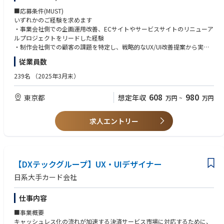
企画とは、会社として取り組みたい改善テーマや数値目標から逆算した改
■応募条件(MUST)
善を行うために誰（Who）に何（What）を言うかを数値分析しながら立
いずれかのご経験を求めます
案していただくことを指します。
・事業会社側での企画運用改善、ECサイトやサービスサイトのリニューア
また、運用とは企画したものを実装するための準備になります。Who・W
ルプロジェクトをリードした経験
hatを決定した後にどのように言うか（How）を考えていただくものとな
・制作会社側での顧客の課題を特定し、戦略的なUX/UI改善提案から実装
ります。具体的にはコピー作成やデザイン作成となります。
までを主導した経験
従業員数
コーディング等は別部門で実施をしますので、開発・実装依頼も運用業務
の対象範囲となります。
加えて以下のご経験を求めます
239名
（2025年3月末）
・データ分析に基づくUX/UI改善の実績
【業務内容】
・複雑な商材やサービスのUX/UI設計経験、コミュニケーションファネル
608
980
東京都
想定年収
万円
~
万円
・Webサイト全体のUX/UI改善の立案と実行
を理解してファネル別に課題解決案を行える。
・顧客接点全体の統合的なUX設計
・Figma、Adobe製品等でサイトデザインやワイヤーフレームの作成を行
・データ分析に基づく継続的な改善施策の立案と実施
ったことがある
求人エントリー
・サイトリニューアルプロジェクトの推進
・クリエイティブや開発の進行管理でBacklog等のツールを使ってことが
ある
■応募条件(WANT)
【DXテックグループ】UX・UIデザイナー
・金融業界でのUX/UI設計経験、特にB to C領域での経験を求めています
・KARTE、Gitなどのツールの活用経験
日系大手カード会社
・Webプロモーション戦略の立案・実行経験
・LINE、アプリケーション開発におけるUX/UI設計経験
仕事内容
・顧客行動分析や心理学の知識/リサーチ経験
■事業概要
■ポジションの魅力
キャッシュレス化の流れが加速する決済サービス市場に対応するために、