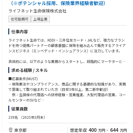
（※ポテンシャル採用、保険業界経験者歓迎）
ライフネット生命保険株式会社
在宅勤務可
上場企業
仕事内容
ライフネット生命では、KDDI・三井住友カード・JALなど、強力なブラン
ドを持つ提携パートナーの顧客基盤に保険を組み込んで販売するアライア
ンスビジネス（エンベデッド・インシュアランス）に注力しています。
具体的には、以下のような業務からスタートし、段階的にマーケターとし
ての領域を広げていただきます。
求める経験 / スキル
・保険業界の知識・業法理解を活かした、パートナー企業への共同募集や
■応募条件(MUST)
プロモーション施策の能動的な提案・調整
・保険業法やコンプライアンス、商品に関する基礎的な知識があり、実務
・先輩社員（プロモーションの知見を持つメンバー）と連携した、各パー
で意識して取り組まれていた方（目安3年以上、第二新卒歓迎）
トナーチャンネルにおけるサイト改善・プッシュ施策（メール配信・アプ
例：生損保の代理店への研修経験・営業推進、大型代理店の営業、コー
リ露出等）の調整・実行
ルセンターのSVなど
・ユーザー視点に基づいた、見積もり画面や特設サイトの改善アイデア出
・マーケティング（Webマーケティング、サイト企画、CRM等）に対する
従業員数
し
強い興味・関心がありの方
・ライフネットの生命保険マニフェストに共感・共鳴していただける方
239名
（2025年3月末）
【保険業界での経験（業法理解や現場感覚）が、最強の武器になります】
私たちが取り組む「エンベデッド・インシュアランス」の面白さは、自分
■応募条件(WANT)
400
644
東京都
想定年収
万円
~
万円
が持つ保険の知識が、提携先である大手企業の巨大なサービス基盤と掛け
・乗り合い代理店やアライアンス先との折衝・リレーション構築の経験