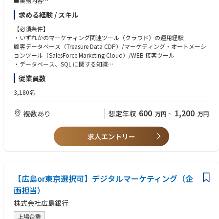
■業務内容
・デジタルマーケティングツールの導入・運用
求める経験 / スキル
- SalesForce Marketing Cloudを利用した顧客コミュニケーション設定
- Treasure Data CDP を利用した顧客データ管理
【必須条件】
・CDPデータやSPSS等を活用したデータ分析
・いずれかのマーケティング関連ツール（クラウド）の運用経験
顧客データベース（Treasure Data CDP）/マーケティング・オートメーシ
■働き方
ョンツール（SalesForce Marketing Cloud）/WEB 接客ツール
新たなワークスタイルへの対応も積極的に進めており、最新のオフィスセ
・データベース、SQL に関する知識
キュリティ、リモートワーク環境完備、TPOに合わせた服装の自由化、ダ
・データ分析スキル（Python、R 等の知識）
従業員数
イバーシティなど、働きやすさも充実しています。また公正な評価制度の
【歓迎】
もと、新卒入行・キャリア入行関係なくキャリアアップが可能です。また
・マーケティング関連ツールの導入経験/BI ツールの導入、運用経験/SPS
3,180名
本ポジションは広島本店、もしくは東京オフィス（今期開設予定）いずれ
S 等分析ツールの利用経験
かで勤務いただきます。勿論、リモートワークと混合で勤務可能です。
・データサイエンス関連資格（統計検定2級相当以上、データサイエンテ
600
1,200
複数あり
想定年収
万円
~
万円
ィスト検定アソシエート、データサイエンティストレベル以上等）
・理工学系学部等でのデータ分析経験
求人エントリー
【広島or東京選択可】デジタルマーケティング（企
画担当）
株式会社広島銀行
上場企業