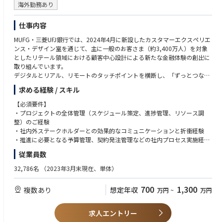
海外勤務あり
・当社におけるデザイン活動の社外発信とデザインコミュニティとの連携
仕事内容
【環境】適宜最適なものを選定し活用しています
MUFG・三菱UFJ銀行では、2024年4月に新設したカスタマーエクスペリエ
（一例）
ンス・デザイン室を通じて、主に一般のお客さま（約3,400万人）を対象
としたリテール領域における顧客中心設計による新たな金融体験の創出に
◇デザインツール:Figma,Adobe XD, Photoshop
取り組んでいます。
デジタルとリアル、リモートのタッチポイントを横断し、「ずっとつなが
◇言語:Go/Java/Python/JavaScript 等
る、ずっとよりそう」という理念のもと、お客さまが日々の生活で「MUF
求める経験 / スキル
Gで良かった」と感じて頂けるような体験を提供することを目指していま
◇開発:GitLab/GCP
す。このミッションに共感し、共に成長を目指すサービスデザイナー・UX
【必須要件】
デザイナーを募集しています。
・プロジェクトの全体管理（スケジュール策定、進捗管理、リソース調
Docker/Kubernetes/Anthos/ArgoCD/Teraform/Ansible/CloudSpanner/B
整）のご経験
igQuery
【職務】
・社内外ステークホルダーとの効果的なコミュニケーションと折衝経験
三菱UFJ銀行を起点としてMUFGグループ各社と連携を行いながら、顧客体
・推進に必要となる予算管理、契約発注管理などの社内プロセス実施経験
◇アプリID管理:okta
験のビジョンを可視化し、その実現に向けた推進と企画立案をデザインプ
・外部パートナーマネジメント経験
◇PJ管理:Confluence/Jira Software
従業員数
ログラムマネージャーとして担っていただきます。
◇運用監視:PRISMA CLOUD/pagerduty/DATADOG
【推奨要件】
32,786名
（2023年3月末現在、単体）
具体的な想定業務は以下
・業務を通じてデザイナーやUXデザインプロセスに接点があった方
・顧客中心設計カルチャーの推進とコーポレートレベルでのデザインプロ
・人間中心設計（HCD）やデザイン思考を活用したプロジェクト経験
700
1,300
複数あり
想定年収
万円
~
万円
セスの導入
・デザイン組織における体制構築、仕組み作り、組織浸透、運用に関わる
・デザインの影響を最大化するための組織戦略、制度設計の策定／運営と
リード経験
品質向上支援
求人エントリー
・銀行組織内のプロジェクト推進・管理業務（ノンデザイナー可）