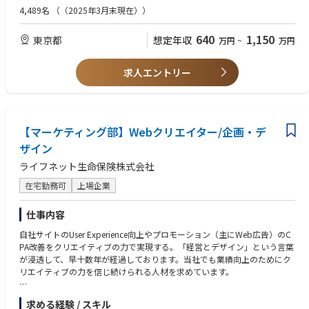
JCBのWEBマーケティング専門チームの一員として、サイト分析・広告運
【歓迎】
4,489名
（（2025年3月末現在））
用・SEO対策など、
■WEB戦略やWEBマーケティング戦略等の企画、プロジェクトリーダー経
験
640
1,150
東京都
想定年収
万円
~
万円
幅広い実務経験でスキルを習得し、JCBの全社・横断的なWEBマーケティ
■HTML/CSS、JavaScriptなど、WEBフロントエンドに関する知識
ングの推進に携わることができます。
【求める人物像】
求人エントリー
■論理的思考力のある方
■社内外折衝スキルがある方
■JCBのビジネス発展に本気で取り組める方
■探求心・向上心があると共に、変化を楽しむ柔軟さも持ち合わせている
【マーケティング部】Webクリエイター/企画・デ
方
■自走的・主体的に業務推進ができ、積極的な施策提案できる方
ザイン
ライフネット生命保険株式会社
在宅勤務可
上場企業
仕事内容
自社サイトのUser Experience向上やプロモーション（主にWeb広告）のC
PA改善をクリエイティブの力で実現する。「経営とデザイン」という言葉
が浸透して、早十数年が経過しております。当社でも業績向上のためにク
リエイティブの力を信じ続けられる人材を求めています。
サイトを中心に、ユーザー目線でのUI/UX改善の企画・運用を担当してい
求める経験 / スキル
ただきます。