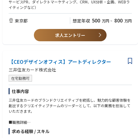
の提案
■マネー・ローンダリング及びテロ資⾦供与対策（AML／CFT）の企画・
サービスPR、ダイレクトマーケティング、CRM、UX分析・企画、WEBラ
・開発会社/制作会社のPMと連携を行った制作ディレクションなど
運営業務
イティングなど）
※製作の実作業は場内外注にて協力会社に実施いただいています
・金融庁マネー・ローンダリング及びテロ資金供与対策に関するガイドラ
イン等に基づく社内管理体制整備
500
800
東京都
想定年収
万円
~
万円
・各種金融犯罪の情報収集・調査分析・対策実施
■口座の不正利用、金融犯罪の対策に関する業務
求人エントリー
・口座の不正利用対策関連業務全般（取引モニタリング・取引フィルタリ
ング・不正対策立案など）
・警察や弁護士、被害者や取引疑義確認などの対応
【CEOデザインオフィス】アートディレクター
■その他コンプライアンス、リスク管理業務
三井住友カード株式会社
在宅勤務可
仕事内容
三井住友カードのブランドクリエイティブを統括し、魅力的な顧客体験を
創出するクリエイティブチームのリーダーとして、以下の業務を担当して
いただきます。
■職務詳細
・クレジットカード商品の商品コンセプト設計とビジュアルデザインの統
求める経験 / スキル
括