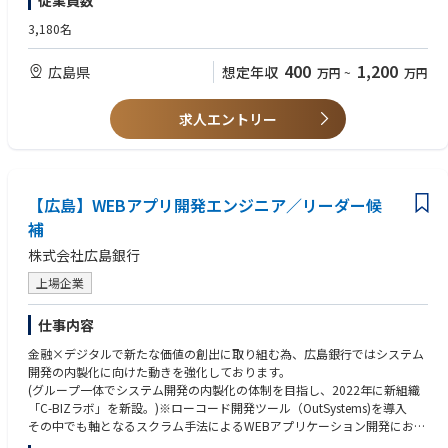
従業員数
3,180名
400
1,200
広島県
想定年収
万円
~
万円
求人エントリー
【広島】WEBアプリ開発エンジニア／リーダー候
補
株式会社広島銀行
上場企業
仕事内容
金融×デジタルで新たな価値の創出に取り組む為、広島銀行ではシステム
開発の内製化に向けた動きを強化しております。
(グループ一体でシステム開発の内製化の体制を目指し、2022年に新組織
「C-BIZラボ」を新設。)※ローコード開発ツール（OutSystems)を導入
その中でも軸となるスクラム手法によるWEBアプリケーション開発におけ
る設計・開発等をお任せいたします。