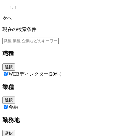
・デジタルマーケティングツールの導入・運用
- SalesForce Marketing Cloud を利用した顧客コミュニケーション設定
1
- Treasure Data CDP を利用した顧客データ管理
・CDP データやSPSS 等を活用したデータ分析
次へ
＜Webマーケティング＞
・WEB 広告での集客、成果獲得計画策定
現在の検索条件
・検索連動型広告、動画広告、SNS など各種WEB広告の管理・運用
・広告に必要なクリエイティブ制作のディレクション
職種
選択
WEBディレクター
(20件)
業種
選択
金融
勤務地
選択