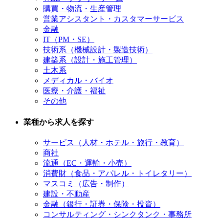
購買・物流・生産管理
営業アシスタント・カスタマーサービス
金融
IT（PM・SE）
技術系（機械設計・製造技術）
建築系（設計・施工管理）
土木系
メディカル・バイオ
医療・介護・福祉
その他
業種から求人を探す
サービス（人材・ホテル・旅行・教育）
商社
流通（EC・運輸・小売）
消費財（食品・アパレル・トイレタリー）
マスコミ（広告・制作）
建設・不動産
金融（銀行・証券・保険・投資）
コンサルティング・シンクタンク・事務所