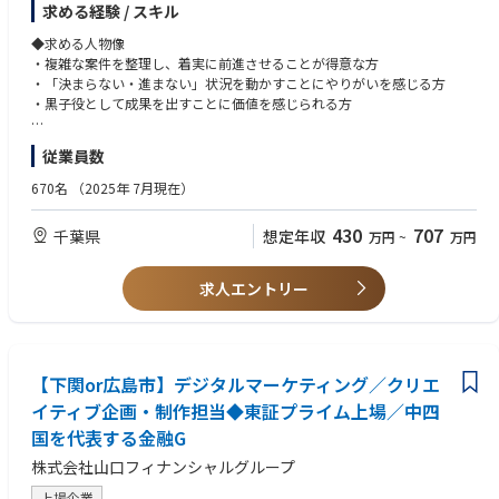
求める経験 / スキル
案を能動的に行える「営業マインド・事業化マインド」をお持ちの方
① プロジェクト推進・実行管理
・複雑なステークホルダー間で交渉を停滞させず、お互いにメリットのあ
サイト改修、新機能導入、DX施策に関する進捗管理
◆求める人物像
る提案を粘り強く行える高い調整能力がある方
課題・リスクの整理と解消に向けたアクション設計
・複雑な案件を整理し、着実に前進させることが得意な方
・縦割りの職種に縛られず、事業成長のために自ら領域を広げていける方
・「決まらない・進まない」状況を動かすことにやりがいを感じる方
② 部署間調整・合意形成
・黒子役として成果を出すことに価値を感じられる方
関連部署（事業会社、保険会社、開発ベンダー等）との調整・ファシリテ
ーション
◆必須経験・スキル
従業員数
意思決定に必要な資料作成（論点整理）
・ITプロジェクトまたはWEB開発におけるPM／PMO経験
・ドキュメント作成能力（業務フロー、要件整理資料など）
670名
（2025年 7月現在）
③ 要件定義のサポート
・関係者を巻き込み、前に進めるコミュニケーション力
ニーズの整理・言語化、開発側への適切な要件伝達
430
707
千葉県
想定年収
万円
~
万円
手戻り・遅延を防ぐための橋渡し
※人事異動により会社指定の業務に変更有
求人エントリー
【下関or広島市】デジタルマーケティング／クリエ
イティブ企画・制作担当◆東証プライム上場／中四
国を代表する金融G
株式会社山口フィナンシャルグループ
上場企業