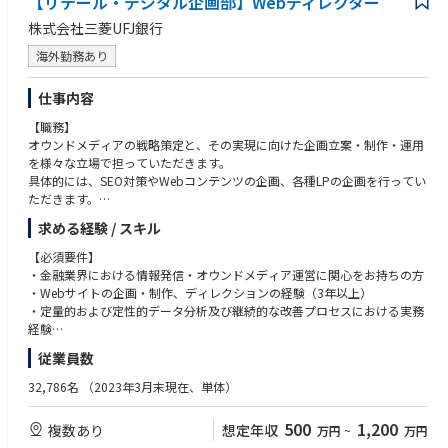
【リテール・デジタル企画部】Webディレクター
・より良い顧客体験の提供に情熱を持っている方
題抽出と改善案の具現化と他部門と連携したプロジェクトの推進
・クオリティにこだわり説明責任を果たすことができる方
株式会社三菱UFJ銀行
・当事者意識を持ち自発的にまわりへ働きかけができる方
③UXリサーチャー
・異なる立場や利害を持った相手でも尊重・連携ができる方
海外勤務あり
・顧客調査計画の立案と実施及び、定性・定量データを基にした顧客課題
・自部署のみならず、多くの他部署を巻き込みながら仕事を進めていくこ
の抽出や洞察
とができる方
仕事内容
・UXリサーチの文化を形成するための仕組み作りと浸透活動
・仕事を楽しみチームが活躍できる環境づくりに貢献できる方
【職務】
・仕事とプライベートにメリハリを付けることができる方
【魅力】
オウンドメディアの戦略策定と、その実現に向けた企画立案・制作・運用
・メガバンク最大の顧客基盤のサービスを上流から下流まで検討し、実現
を様々な立場で担っていただきます。
【歓迎】
できるダイナミズム
具体的には、SEO対策やWebコンテンツの企画、各種LPの企画を行ってい
・人間中心設計（HCD-Net）資格
・メガバンクにおけるCX向上スキーム・組織構築というミッションへの参
ただきます。
・言語：日本語（ネイティブレベル）、英語（ビジネスレベル）
画
・大規模組織での業務経験
求める経験 / スキル
・生活に不可欠な「金融」サービスをお客さまに適切に届け、お金の不安
【魅力】
・金融機関での業務経験
を解消することに貢献できる社会的意義の大きさ
・生活に不可欠な「お金に関する知識」をお客さまに分かりやすく伝え、
【必須要件】
・インハウスサービスデザイナーとして、金融サービスへの理解を深めな
お金の不安を解消することに貢献できる社会的意義の大きさを感じていた
・金融業界における情報発信・オウンドメディア運営に関心をお持ちの方
がらスキルアップ出来るフィールド
だくことができます。
・Webサイトの企画・制作、ディレクションの経験（3年以上）
・オウンドメディアのコンセプト設計やマーケティング施策の企画など、
・定量的および定性的データ分析及び継続的な改善プロセスにおける実務
【キャリアパス】
制作過程の上流工程から携わることができます。
経験
サービズデザイン・UXデザインのプロフェッショナルとしてのキャリアは
・自身が企画・制作したコンテンツの効果検証も自身で実施いただくの
・社内外ステークホルダーとの効果的なコミュニケーションと折衝経験
従業員数
もちろん、将来的には希望や適性に応じて、総合職として幅広い業務を担
で、作って終わりではなく、よりよいコンテンツの制作を追及することが
・SEOへの知見
当、およびマネジメントを担っていただく可能性もあります。
できます。
・GA4、Figmaなどの実務経験
32,786名
（2023年3月末現在、単体）
・金融関連のコンテンツに多く触れることで、ご自身の金融リテラシーが
・HTML、CSS、CMSなどの知見
アップします。
500
1,200
複数あり
想定年収
万円
~
万円
【推奨要件】