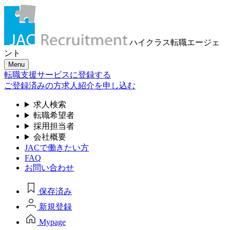
ハイクラス転職
エージェ
ント
Menu
転職支援サービスに登録する
ご登録済みの方
求人紹介を申し込む
求人検索
転職希望者
採用担当者
会社概要
JACで働きたい方
FAQ
お問い合わせ
保存済み
新規登録
Mypage