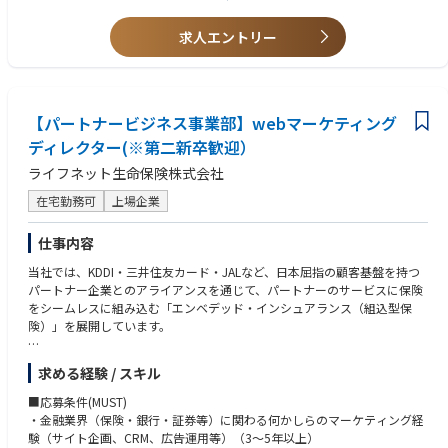
合わさる点にあります。「保険業法のルール（共同募集の規制や比較推奨
・金融/保険分野でのWebプロモーション、あるいはWebサイトの簡易的
のあり方など）を踏まえた上で、いかにパートナー企業とスムーズな交
な運用・改善に関わった経験
求人エントリー
渉・共同プロモーションを組み立てられるか」が最も重要です。
・営業や折衝業務において、高い成果や調整力を発揮された経験
そのため、「保険業法」が頭に入っている方こそ、このポジションで圧倒
的なバリューを発揮できます。 「このパートナー企業の会員様には、どう
■ポジションの魅力
いうアプローチをすれば保険の必要性が伝わるだろう？」と、相手の視点
・ 未経験からマーケターへ、強みを活かした伴走型の育成体制
に立って共同プロモーションのアイデアを練り、何万人・何百万人ものユ
【パートナービジネス事業部】webマーケティング
最初はそれぞれの知識を組み合わせた体制で業務を行うため、保険の専門
ーザーに届く施策へと形を変えていく、非常にワクワクするマーケティン
性を活かしつつ、最先端のWebマーケティングスキルを実務を通じて体系
ディレクター(※第二新卒歓迎）
グを未経験から経験できます。
的に学ぶことができます。
ライフネット生命保険株式会社
・「保険×マーケティング」の先にある幅広いキャリア選択肢
職種が縦割りされていないため、アライアンス実務に慣れた後は、ジョブ
在宅勤務可
上場企業
ローテーションを通じて「事業開発（中長期のアライアンス推進）」や
「プロダクト開発（PDMとして見積もり画面以降のサービス開発）」へ
仕事内容
と、柔軟にキャリアをステップアップしていける環境です。
当社では、KDDI・三井住友カード・JALなど、日本屈指の顧客基盤を持つ
■求める人物像
パートナー企業とのアライアンスを通じて、パートナーのサービスに保険
・保険の専門知識・業法知識をベースに、交渉や調整が停滞しないよう現
をシームレスに組み込む「エンベデッド・インシュアランス（組込型保
場を理解した能動的な動きができる方
険）」を展開しています。
・「営業マインド」を持ち、相手（パートナー企業）にとってもメリット
のある提案を粘り強く考え抜ける方
【このポジションにおけるマーケティングの面白さ・醍醐味】
求める経験 / スキル
・マーケティングやプロダクト開発の知識を貪欲に吸収し、自らのキャリ
一般的な自社チャネル（toC）を対象とした、広告運用や単一サイトのCV
アの幅を広げたい方
R改善といった縦割りのマーケティングとは異なり、大手パートナー企業
■応募条件(MUST)
が持つ巨大なプラットフォーム（基盤）を活用した「toBtoC」のマーケテ
・金融業界（保険・銀行・証券等）に関わる何かしらのマーケティング経
ィングを主導できる点にあります 。 各パートナー企業（通信、金融、航
験（サイト企画、CRM、広告運用等）（3〜5年以上）