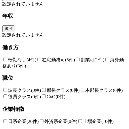
設定されていません
年収
選択
設定されていません
働き方
転勤なし
(4件)
在宅勤務可
(5件)
副業可
(1件)
海外勤
務あり
(3件)
職位
課長クラス
(0件)
部長クラス
(0件)
本部長クラス
(0件)
役員クラス
(0件)
CxO
(0件)
企業特徴
日系企業
(20件)
外資系企業
(0件)
上場企業
(10件)