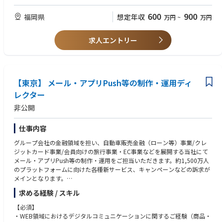
7割近くがキャリア採用メンバーで構成されており、デジタル領域のスペ
■コンサルティングファームにて経営管理等のプロジェクトへの参画経験
シャリストも数多く在籍しています。
■事業会社における経営企画・管理部門での実務経験
600
900
福岡県
想定年収
万円
~
万円
その一方で、バックグラウンドにFFG・福岡銀⾏がいることで、ベンチャ
■スタートアップ等での事業立ち上げ・運営への参画経験
ー、スタートアップ的な組織でありながらも、経営等に対する不安を持つ
ことなく、新しい⾦融の模索にスピード感を持ってチャレンジすることに
求人エントリー
集中できる環境が整っています。
一緒に「次世代の銀行」づくりにチャレンジしてみませんか。
※雇用主は「株式会社みんなの銀行」です。
みんなの銀行もしくはゼロバンク・デザインファクトリーに出向し、勤務
【東京】 メール・アプリPush等の制作・運用ディ
していただきます。
レクター
非公開
【概要】
■みんなの銀行におけるAML／CFT対応、金融犯罪対策業務の企画・運用
を担う人財を募集しています。
仕事内容
■設立されたばかりの組織のため、組織の拡大とともに成長できるチャン
グループ会社の金融領域を担い、自動車販売金融（ローン等）事業/クレ
スがあります。
ジットカード事業/会員向けの旅行事業・EC事業などを展開する当社にて
■最新の開発手法やビジネスモデルを採用する中で、銀行としてのガバナ
メール・アプリPush等の制作・運用をご担当いただきます。約1,500万人
ンスを確実かつスピード感を落とさずに実行していくための新たな枠組み
のプラットフォームに向けた各種新サービス、キャンペーンなどの訴求が
を一緒に考え、実行していける方を歓迎します。
メインとなります。
※雇用主は「株式会社みんなの銀行」です。
【業務詳細】
みんなの銀行もしくはゼロバンク・デザインファクトリーに出向し、勤務
求める経験 / スキル
・KPIマネジメントやデータ分析を通じたメール・アプリPushのコンテン
していただきます。
ツ制作運用の牽引
【必須】
・ユーザー行動の分析や、当社顧客データ分析を通じたターゲティング案
【業務内容】
・WEB領域におけるデジタルコミュニケーションに関するご経験（商品・