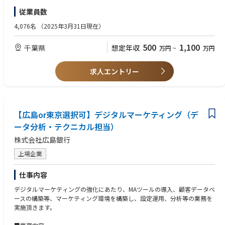
ができる
・GTM・GA4を活用した計測実装の経験
従業員数
【キャリアパス】
【求める人物像】
4,076名
（2025年3月31日現在）
・まずは運用管理をご担当いただきます。
・コミュニケーション能力が高く、社外ベンダーや関連部門との調整を苦
・将来的にはWebマスターとして、運用・保守業務だけでなく、SEOなど
としない方
500
1,100
千葉県
想定年収
万円
~
万円
HPを活用したデジタルマーケティングの推進企画や新規開発など、ご経
・主体的に複数のタスクをマルチに進行できる方
験・スキルやご希望を踏まえたキャリアパスを描いていただくことができ
・チェック業務があるため、慎重かつ堅実に業務を遂行できる方
る環境です。
求人エントリー
【広島or東京選択可】デジタルマーケティング（デ
ータ分析・テクニカル担当）
株式会社広島銀行
上場企業
仕事内容
デジタルマーケティングの強化にあたり、MAツールの導入、顧客データベ
ースの構築等、マーケティング環境を構築し、設定運用、分析等の業務を
実施頂きます。