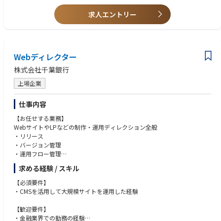
【キャリアパス】
・Webページでのコンテンツ制作経験
Webデザインのプロフェッショナルとしてのキャリアはもちろん、将来的
・Tableauの利用経験
求人エントリー
には希望や適性に応じて、プロフェッショナル職として幅広い業務を担
・CRM/CROの知見
当、およびマネジメントを担っていただく可能性もあります。
【求める人物像】
・クオリティにこだわり説明責任を果たすことができる方
Webディレクター
・当事者意識を持ち自発的にまわりへ働きかけができる方
・異なる立場や利害を持った相手でも尊重・連携ができる方
株式会社千葉銀行
・自部署のみならず、多くの他部署を巻き込みながら仕事を進めていくこ
とができる方
上場企業
・仕事を楽しみチームが活躍できる環境づくりに貢献できる方
仕事内容
【お任せする業務】
WebサイトやLPなどの制作・運用ディレクション全般
・リリース
・バージョン管理
・運用フロー管理
・修正指示
求める経験 / スキル
・スケジュール・工数管理
・問題発見・パトロール
【必須要件】
・CMSを活用して大規模サイトを運用した経験
【このポジションの魅力／得られる経験やスキル】
・大規模サイトの運用・開発に携わることができる
【歓迎要件】
・社外ベンダーやグループ会社も含めて行内に幅広い人脈を構築すること
・金融業界での勤務の経験