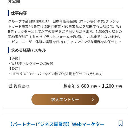
非公開
仕事内容
グループの金融領域を担い、自動車販売金融（ローン等）事業/クレジッ
トカード事業/会員向けの旅行事業・EC事業などを展開する当社にて、WE
Bディレクターとして以下の業務をご担当いただきます。1,500万人以上の
契約者が利用する当社プラットフォームを起点に、これまでにない金融サ
ービス・ユーザー体験の実現を目指すチャレンジングな業務をお任せした
いと考えております。
求める経験 / スキル
【業務詳細】
【必須】
・KPIマネジメントやデータ分析を通じたWEB/アプリの運用・グロース牽
・WEBディレクターのご経験
引
【歓迎】
・金融系プロダクトの企画、検討や予算管理、仕様・要件決定や優先順位
・HTMLやWEBサーバーなどの技術的知見を併せてお持ちの方
付け
・開発会社/制作会社のPMと連携を行ったサービス開発のディレクション
600
1,200
複数あり
想定年収
万円
~
万円
など
求人エントリー
【パートナービジネス事業部】Webマーケター