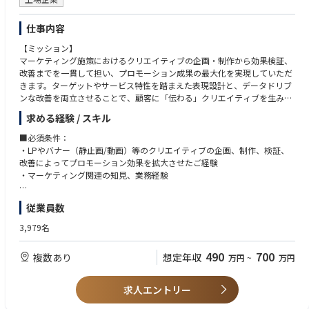
仕事内容
【ミッション】
マーケティング施策におけるクリエイティブの企画・制作から効果検証、
改善までを一貫して担い、プロモーション成果の最大化を実現していただ
きます。ターゲットやサービス特性を踏まえた表現設計と、データドリブ
ンな改善を両立させることで、顧客に「伝わる」クリエイティブを生み出
し続けることが求められます。
求める経験 / スキル
【業務内容】
・LP、バナー（静止画・動画）等のクリエイティブ企画および制作ディレ
■必須条件：
クション
・LPやバナー（静止画/動画）等のクリエイティブの企画、制作、検証、
・商品・サービス特性やターゲットに応じた表現設計、構成企画
改善によってプロモーション効果を拡大させたご経験
・社内関係部署および外部制作会社との連携・進行管理
・マーケティング関連の知見、業務経験
・各種クリエイティブの効果測定・分析
・データやユーザー反応を踏まえた改善施策の立案・実行
■歓迎条件：
従業員数
・マーケティング施策全体の成果向上に向けた継続的なPDCAの推進
金融業界の知見のある方
【やりがい】
3,979名
・自身が手掛けたクリエイティブの成果が数値として可視化され、マーケ
ティングとの一体感を実感できます。
490
700
複数あり
想定年収
万円
~
万円
・企画から改善まで一貫して関われるため、クリエイターとマーケター双
方の視点を活かした成長が可能です。
求人エントリー