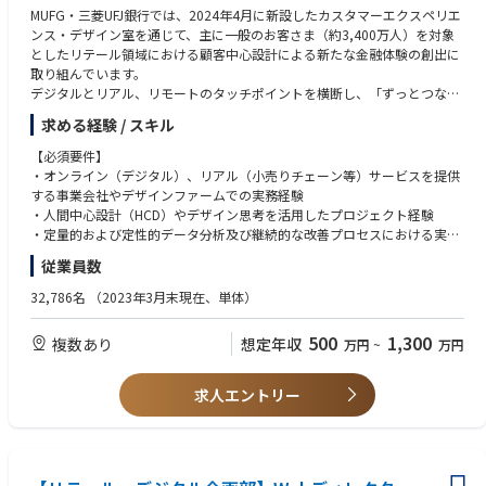
・グローバル展開を見据えた、次世代の金融ブランドづくりに携われます
・トレンドを捉えながら、ブランドの独自性を表現できる方
MUFG・三菱UFJ銀行では、2024年4月に新設したカスタマーエクスペリエ
・クリエイティブチームのメンバーを育成し、モチベーション高く組織を
ンス・デザイン室を通じて、主に一般のお客さま（約3,400万人）を対象
牽引できる方
としたリテール領域における顧客中心設計による新たな金融体験の創出に
・クライアントのニーズを深く理解し、期待を超える提案ができる方
取り組んでいます。
・経営層を含む様々なステークホルダーと円滑なコミュニケーションを取
デジタルとリアル、リモートのタッチポイントを横断し、「ずっとつなが
り、合意形成ができる方
る、ずっとよりそう」という理念のもと、お客さまが日々の生活で「MUF
求める経験 / スキル
・ブランド価値向上に向けた社内浸透活動に主体的に取り組める方
Gで良かった」と感じて頂けるような体験を提供することを目指していま
す。このミッションに共感し、共に成長を目指すサービスデザイナー・UX
【必須要件】
デザイナーを募集しています。
・オンライン（デジタル）、リアル（小売りチェーン等）サービスを提供
する事業会社やデザインファームでの実務経験
【職務】
・人間中心設計（HCD）やデザイン思考を活用したプロジェクト経験
三菱UFJ銀行を起点としてMUFGグループ各社と連携を行いながら、顧客体
・定量的および定性的データ分析及び継続的な改善プロセスにおける実務
験のビジョンを可視化し、その実現に向けた推進と企画立案を以下のいず
経験
従業員数
れかの立場で担っていただきます。
・社内外ステークホルダーとの効果的なコミュニケーションと折衝経験
※ご経験やご志向に合わせてポジションはご相談させていただきます。
32,786名
（2023年3月末現在、単体）
【推奨要件】
①サービスデザイナー
・事業会社やデザインファームでの3年以上の実務経験
500
1,300
複数あり
想定年収
万円
~
万円
・事業課題や顧客インサイトを基に理想的な体験の構想と具現化
・組織横断プロジェクトでのリーダーシップ経験
・リアルとデジタルをシームレスに繋ぐ統合的なOMO体験設計や新たな価
・ネイティブアプリまたはWebアプリケーションの開発に関する知見
値を生み出す店舗体験の構想、企画、推進
・リアル／デジタルを融合したOMO体験構築／企画／推進の実務経験
求人エントリー
・多様なステークホルダーへの提案／合意形成／調整業務
・デザイン組織における体制構築、仕組み作り、組織浸透、運用に関わる
リード経験
②UI/UXデザイナー
・顧客体験ビジョンに基づいた機会領域の特定及び、デジタル・リアル含
【求める人物像】
む新規・既存プロダクト・サービスの改善活動・ユーザーを起点とした課