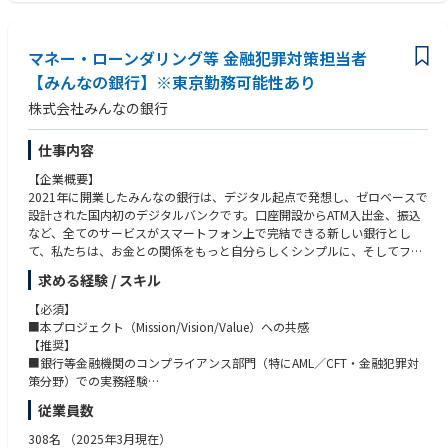
マネー・ローンダリング等 金融犯罪対策担当者
【みんなの銀行】※東京勤務可能性あり
株式会社みんなの銀行
仕事内容
【企業概要】
2021年に開業したみんなの銀行は、デジタル起点で発想し、ゼロベースで
設計された国内初のデジタルバンクです。口座開設からATM入出金、振込
など、全てのサービスがスマートフォン上で完結できる新しい銀行とし
て、私たちは、お金との関係をもっと自分らしくシンプルに、そしてフレ
ンドリーにするために、新しい銀行のカタチを「みんな」で創りたいと考
求める経験 / スキル
えています。
【必須】
みんなの銀行が目指しているのは、銀行の「Re-Design（再デザイン）」
■本プロジェクト（Mission/Vision/Value）への共感
と「Re-Define（再定義）」。
【推奨】
商品・サービス、システム、業務プロセス等すべてをゼロベースから設
■銀行等金融機関のコンプライアンス部門（特にAML／CFT・金融犯罪対
計・構築することで、全く新しい価値を提供できる次世代の銀行づくりを
策分野）での実務経験
目指します。
■銀行業務の業務および関連法令に関する知識
従業員数
銀行というと堅い職場を想像されるかもしれませんが、みんなの銀行は既
存の銀行から飛び出したベンチャー、スタートアップ的な組織です。
【歓迎スキル／要件】
308名
（2025年3月現在）