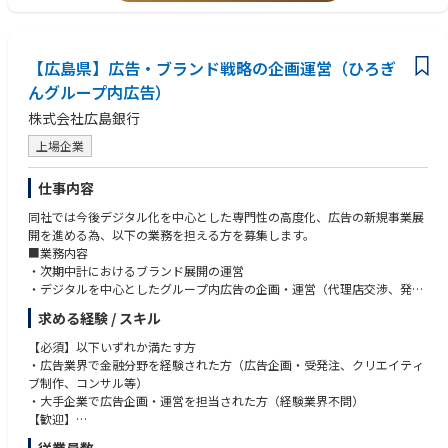
【求める人物像】
【魅力】
・より良い顧客体験の提供に情熱を持っている方
・メガバンク最大の顧客基盤のサービスを上流から下流まで検討し、実現
・クオリティにこだわり説明責任を果たすことができる方
できるダイナミズム
【広島県】広告・ブランド戦略の企画運営（ひろぎ
・当事者意識を持ち自発的にまわりへ働きかけができる方
・メガバンクにおけるCX向上スキーム・組織構築というミッションへの参
・異なる立場や利害を持った相手でも尊重・連携ができる方
んグループ内広告）
画
・自部署のみならず、多くの他部署を巻き込みながら仕事を進めていくこ
株式会社広島銀行
・生活に不可欠な「金融」サービスをお客さまに適切に届け、お金の不安
とができる方
を解消することに貢献できる社会的意義の大きさ
・仕事を楽しみチームが活躍できる環境づくりに貢献できる方
上場企業
・インハウスサービスデザイナーとして、金融サービスへの理解を深めな
・仕事とプライベートにメリハリを付けることができる方
がらスキルアップ出来るフィールド
仕事内容
【歓迎】
【キャリアパス】
・PMP資格
同社では今後デジタル化を中心とした専門性の高度化、広告の新規事業展
デザインプログラムマネージャーのプロフェッショナルとしてのキャリア
・言語：日本語（ネイティブレベル）、英語（ビジネスレベル）
開を進める為、以下の業務を担える方を募集します。
はもちろん、将来的には希望や適性に応じて、総合職として幅広い業務を
・大規模組織での業務経験
■業務内容
担当、およびマネジメントを担っていただく可能性もあります。
・金融機関での業務経験
・次期中計におけるブランド展開の運営
・デジタルを中心としたグループ内広告の企画・運営（代理店交渉、発
注、効果測定）
求める経験 / スキル
・広告事業の拡大に向けた企画、実装
【必須】以下いずれか満たす方
■働き方
・広告業界で金融分野を経験された方（広告企画・受発注、クリエイティ
新たなワークスタイルへの対応も積極的に進めており、最新のオフィスセ
ブ制作、コンサル等）
キュリティ、リモートワーク環境完備、TPOに合わせた服装の自由化、ダ
・大手企業で広告企画・運営を担当された方（経験業界不問）
イバーシティなど、働きやすさも充実しています。また公正な評価制度の
【歓迎】
もと、新卒入行・キャリア入行関係なくキャリアアップが可能です。
Googleアナリティクス個人認定資格(上級)