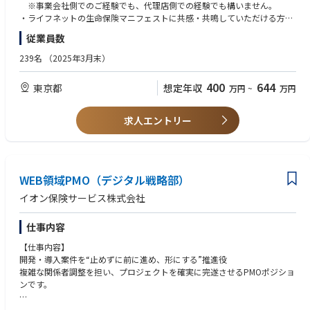
空など）のビジネスモデルやユーザー特性を深く理解した上で、「そのチ
※事業会社側でのご経験でも、代理店側での経験でも構いません。
ャネルだからこそ、どのような文脈で保険を溶け込ませるべきか」「どの
・ライフネットの生命保険マニフェストに共感・共鳴していただける方
タッチポイントで、どうアプローチすればユーザーが能動的に動くのか」
従業員数
をゼロから思考し、仕掛けていくことができます 。 パートナー企業への
■応募条件(WANT)
マーケティング視点での提案や共同プロモーションの調整など 、部分最適
・保険業界の専門知識、商品知識、および保険業法等の関連知識
239名
（2025年3月末）
なマーケターに留まらず、「事業化マインド」を発揮してアライアンスビ
・プロジェクトマネージャーやエンジニアと協同するプロダクト開発（PD
ジネスそのものをグロースさせるダイナミズムを味わえるのが、最大の魅
M）の経験
400
644
東京都
想定年収
万円
~
万円
力です 。
・アクセス解析ツールを用いたデータ分析・改善提案の経験
・KARTE、Figma、Gitを活用した業務の経験
【具体的な職務内容】
求人エントリー
・各提携パートナーの特性に合わせたマーケティング施策・共同プロモー
■ポジションの魅力
ションの企画・調整・能動的な提案活動
・ 「縦割り」ではない柔軟なキャリアパスとジョブローテーション
・アプリやWebサイトでの露出（面出し）の最適化や、プッシュ施策（メ
当部署は職務が縦割りで固定されておらず、本人のスキルセットや志向性
ール配信・アプリ内アプローチ等）のデータ分析と改善調整
に応じて柔軟に領域を広げられます 。マーケティング職を入り口としつ
・ユーザーの行動データやフィードバックに基づく、見積もり画面以降の
WEB領域PMO（デジタル戦略部）
つ、将来的には中長期のアライアンスを推進する「事業開発」や、サービ
UI/UX設計・コンバージョン率（CVR）向上施策の推進（PDM領域との連
ス画面設計・リード獲得の仕組み作りを行う「プロダクト開発（PDM）」
イオン保険サービス株式会社
携）
へのキャリア展開が可能です 。
仕事内容
・大規模なアライアンスビジネスの主導
日本を代表する大手企業の顧客基盤を活用した、ダイナミックで影響力の
【仕事内容】
大きなプロジェクトに直接参画し、ビジネスを動かす手応えを感じられま
開発・導入案件を“止めずに前に進め、形にする”推進役
す。
複雑な関係者調整を担い、プロジェクトを確実に完遂させるPMOポジショ
ンです。
■求める人物像
・単なる数値管理に留まらず、パートナー企業に対して共同募集などの提
＜主な業務内容＞