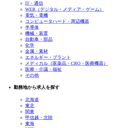
IT・通信
WEB（デジタル・メディア・ゲーム）
電気・電機
コンピュータハード・周辺機器
半導体
機械・装置
自動車・部品
化学
金属・素材
エネルギー・プラント
メディカル（医薬品・CRO・医療機器）
医療・介議・福祉
その他
勤務地から求人を探す
北海道
東北
関東
甲信越・北陸
東海