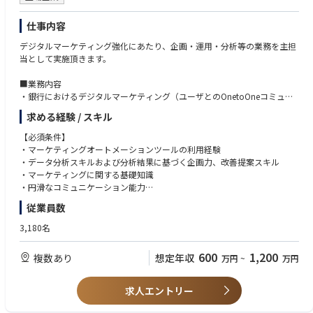
仕事内容
デジタルマーケティング強化にあたり、企画・運用・分析等の業務を主担
当として実施頂きます。
■業務内容
・銀行におけるデジタルマーケティング（ユーザとのOnetoOneコミュニ
ケーション）の企画業務
求める経験 / スキル
・顧客セグメント分析等、データ分析に基づくデジタルチャネルでの顧客
コミュニケーション施策、シナリオ作成
【必須条件】
・コミュニケーションに必要なクリエイティブ作成のディレクション
・マーケティングオートメーションツールの利用経験
・データ分析スキルおよび分析結果に基づく企画力、改善提案スキル
■働き方
・マーケティングに関する基礎知識
新たなワークスタイルへの対応も積極的に進めており、最新のオフィスセ
・円滑なコミュニケーション能力
キュリティ、リモートワーク環境完備、TPOに合わせた服装の自由化、ダ
【歓迎】
従業員数
イバーシティなど、働きやすさも充実しています。また公正な評価制度の
・マーケッターとしての一定期間の業務経験/クリエイティブ制作に必要
もと、新卒入行・キャリア入行関係なくキャリアアップが可能です。また
なツール（Photoshop・Illustrator 等）の利用経験/HTML の基本的な知
3,180名
本ポジションは広島本店、もしくは東京オフィス（今期開設予定）いずれ
識/SQL に関する基本的な知識（もしくは習得する意欲）
かで勤務いただきます。勿論、リモートワークと混合で勤務可能です。
・GoogleAnalytics、Adjustといった分析ツールの設定スキル、および分析
600
1,200
複数あり
想定年収
万円
~
万円
ツールを利用したWEB
サイトの分析経験
・広告、メール、WEBなど各種デジタルマーケティングに関する全般的な
求人エントリー
基礎知識
・WEBサイト、アプリ等のUI/UX改善の経験