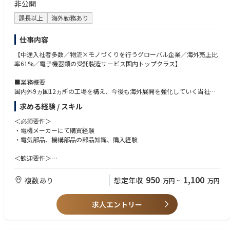
非公開
課長以上
海外勤務あり
仕事内容
【中途入社者多数／物流×モノづくりを行うグローバル企業／海外売上比
率61%／電子機器類の受託製造サービス国内トップクラス】
■業務概要
国内外9ヵ国12ヵ所の工場を構え、今後も海外展開を強化していく当社に
おいて、海外工場（タイ）にて資材／購買責任者としてご活躍いただきま
求める経験 / スキル
す。
＜必須要件＞
■主な業務内容
・電機メーカーにて購買経験
・部品調達フォロー、確認
・電気部品、機構部品の部品知識、購入経験
・部品選定、価格契約、立ち上げフォロー
・開発購買（ve品）
＜歓迎要件＞
・国内、海外の資材部門に対する横串活動
・海外への長期出張/海外赴任のご経験
・ローカルメンバー社員の採用・育成／マネジメント
・英語の日常会話レベル ※業務で使う言語は、日本語と英語です。
950
1,100
複数あり
想定年収
万円
~
万円
・VE(Value Engineering),VA(Value Analysis)の経験
■OJTトレーニング
・品質に関するスキル、部品メーカーに関するスキル
ご入社後は、国内工場（高松工場・グローバルEMSセンター）でのOJTト
求人エントリー
・商品化（製品立ち上げ）において、各イベント毎に購買、技術、QAなど
レーニングを予定しております。
の役割
研修期間は1ヶ月程度の予定です。ご本人のスキル・ご経験・習熟度によ
・手配図面関係のスキル
り研修期間は異なります。