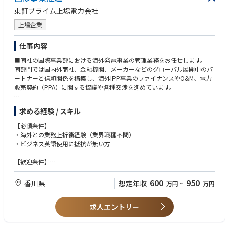
東証プライム上場電力会社
上場企業
仕事内容
■同社の国際事業部における海外発電事業の管理業務をお任せします。
同部門では国内外商社、金融機関、メーカーなどのグローバル展開中のパ
ートナーと信頼関係を構築し、海外IPP事業のファイナンスやO&M、電力
販売契約（PPA）に関する協議や各種交渉を進めています。
【具体的には】
求める経験 / スキル
・海外発電事業者の財務面・コンプライアンス管理
・収益性、リスク評価、資金調達、契約締結等の業務
【必須条件】
・発電所の新設・増設・改良・修繕に必要な資材調達、発電燃料の選定・
・海外との業務上折衝経験（業界職種不問）
調達・手配
・ビジネス英語使用に抵抗が無い方
・市場拡大が見込まれる再生可能エネルギーの獲得に向けた情報収集、関
係者との協議等、価格情報や技術動向なども視野に入れ、電力の安定供給
【歓迎条件】
を支えるお仕事です。
・エネルギー業界での海外事業部経験
600
950
香川県
想定年収
万円
~
万円
求人エントリー