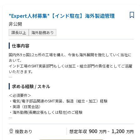
*Expert人材募集*【インド駐在】海外製造管理
非公開
課長以上
海外勤務あり
仕事内容
国内外9ヵ国12ヵ所の工場を構え、今後も海外展開を強化していく当社に
おいて、
インド⼯場のSMT実装部⾨もしくは加⼯・組⽴部⾨の責任者としてご活躍
いただきます。
【主な業務内容】
求める経験 / スキル
●SMT実装部門あるいは組立・加工部門の製造全般管理
●工場全体の生産性向上／業務効率化への取り組み／品質向上に向けた改
＜必須要件＞
善活動への取り組み
・電気/電子部品関連のSMT実装、製造（組立・加工）経験
●ローカルスタッフの採用・育成／マネジメント
・英語（日常会話）
●⼯場⻑と共に⼯場全体の運営、補佐
・海外勤務(長期出張もしくは駐在)のご経験
●取引先対応
＜歓迎要件＞
【インド工場について】
・工場長などのマネジメント経験
900
1,200
複数あり
想定年収
万円
~
万円
インド国内において、EMS事業の合弁会社を設立しております。
・インドへの駐在経験
車載製品の需要が高まるインド市場において、車載向けのプリント基板実