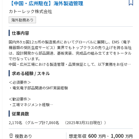
【中国・広州駐在】海外製造管理
カトーレック株式会社
【組織ミッション】
銅製錬所等生産現場で必要とする原料の調達及び製品の販売
海外勤務あり
【組織構成】
仕事内容
金属事業カンパニー製錬事業部のうちの原料部、リサイクル原料部、営業
部、貴金属部のいずれかに配属になります。
国内外9ヵ国12ヵ所の製造拠点においてグローバルに展開し、EMS（電子
機器類の受託生産サービス）業界でもトップクラスの売り上げを誇る当社
〇原料部 部長を含め13名(うち女性5名)
は、設計開発から部品調達、基板実装、完成品の組み立てまでをトータル
〇リサイクル原料部 部長を含め24名(うち女性9名)
で行なっています。
〇営業部 部長を含め24名(うち女性11名)
中国・広州工場における製造管理・品質保証として、以下業務をお任せい
〇貴金属部トレーディングG 部長を含め6名(うち女性２名)
たします。
※20代、30代、40代と各層に女性が在籍しており、管理職の方でも子育
求める経験 / スキル
てと両立して勤務しています。
【主な業務内容】
＜必須要件＞
●SMT実装部門あるいは組立・加工部門の製造全般管理
・電気電子部品関連のSMT実装経験
【該当事業に関連する紹介ページ】
●工場全体の生産性向上／業務効率化への取り組み／品質向上に向けた改
社員インタビュー
善活動への取り組み
＜歓迎要件＞
https://www.mmc.co.jp/recruit/work/o_y.html
●取引先対応、顧客の監査対応やクレーム発生時の対応
・工場マネジメント経験
事業概要
●ローカルスタッフの教育・育成
・海外勤務(長期出張もしくは駐在)のご経験
https://www.mmc.co.jp/corporate/ja/business/metals/
従業員数
●⼯場⻑と共に⼯場全体の運営、補佐
・語学力（英語、広東語など）
2,170名
（グループ計7,860名 （2025年3月31日現在））
【OJTトレーニング】
＜求める人物像＞
ご入社後は、国内工場(高松工場もしくは松山工場)でのOJTトレーニング
・赴任先のルールや文化を理解して適応、順応していく力を持っている方
600
1,000
複数あり
想定年収
万円
~
万円
を予定しております。
・海外に長期赴任が可能な方