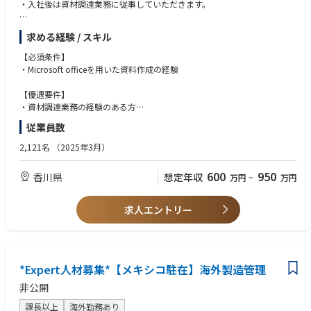
め、各方面から大いに注目されています。
・入社後は資材調達業務に従事していただきます。
AMZLとしては、自分たちが主導して構築する『ラストマイル』を通し
て、Amazonを利用するユーザーに対して、更なる高品質なCustomer
【具体的には】
求める経験 / スキル
Experience（顧客体験）を提供し、ひいてはAmazon全体のサービスバリ
・資材調達戦略の立案・推進
ューを引き上げていくことを最終的なミッションとしています。
・個別調達計画の策定
【必須条件】
現在このAMZLにて、『Delivery Station(DS)』というFCからユーザーの自
・物品・工事・業務委託の調達
・Microsoft officeを用いた資料作成の経験
宅に昇進を届けるまでの中継役を担う拠点で、各種のオペレーション業
・契約・支払管理（納期管理含む）
務をご担当いただける方を探しております。
・子会社の資材調達業務の代行 など
【優遇要件】
勤務地は日本全国にあるので、ご自身の希望する勤務地を選択いただくこ
・資材調達業務の経験のある方
とが可能です（詳しくは勤務地情報をご確認ください）。
・社内外の折衝、調整の経験がある方
従業員数
また、4勤3休の勤務形態となっており、年間休日169日というワークライ
・コミュニケーション力がある方
フバランスに優れた働き方が出来る点も魅力となっております。
2,121名
（2025年3月）
詳細は下記をご確認ください。
600
950
香川県
想定年収
【ポジション詳細】
万円
~
万円
Amazonでは数億という膨大な商品を取り扱っており、多くのサプライヤ
ーから入荷したアイテムはフルフィルメントセンターという物流拠点に集
求人エントリー
約され、各地のデリバリーステーション（配送拠点）を経てお客様先に届
けられます。
現在、Amazonでは物流網を拡大すべくデリバリーステーションの全国展
開に注力中です。
様々な業界出身（小売・飲食、営業、製造業など）のメンバーが多く活躍
*Expert人材募集*【メキシコ駐在】海外製造管理
しており、メンバー一丸となってミッション達成の為取り組んでいます。
非公開
“Amazon”の重要拠点で物流を進化させる新規ビジネスに携わる、そんな
挑みがいのあるミッションに、あなたの経験を活かしてみませんか。
課長以上
海外勤務あり