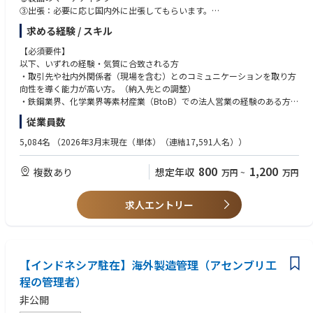
③出張：必要に応じ国内外に出張してもらいます。
求める経験 / スキル
①、②とも取引の対象は国内外の法人で、その業界においてはお互いの存
在は認知しているケースがほとんどです(取引の有無を問わず)。既存顧客
【必須要件】
の深耕の比率が高い業務となります。調達候補先あるいは販売候補先の動
以下、いずれの経験・気質に合致される方
向、同業他社の動き等を精査してもらいます。
・取引先や社内外関係者（現場を含む）とのコミュニケーションを取り方
向性を導く能力が高い方。（納入先との調整）
※営業と原料調達は別担当となります。
・鉄鋼業界、化学業界等素材産業（BtoB）での法人営業の経験のある方。
※銅事業の業務として密接な関係性があること、及びスキルセットとして
・例えば新規の取引先に自社の優位性をアピールできるチャレンジ精神の
従業員数
近しいこと、入社後異動もありえます。
旺盛な方。
※ご応募時、希望業務お伺い致します。これまでの経験と適性、ご意向を
5,084名
（2026年3月末現在（単体）（連結17,591人名））
踏まえて配属先業務の決定とさせて頂きます。
【歓迎要件】
・取引先が海外であることが多いので海外との取引経験や勤務経験のある
800
1,200
複数あり
想定年収
万円
~
万円
方。
【将来的にお任せしたい業務】
・語学堪能であれば尚歓迎。
金属事業カンパニーにおける幅広い業務を複数経験し知見を高めた上で、
求人エントリー
原料調達や製品販売の担当業務のリーダーとして成長することを期待して
【語学力】
います。
・ビジネスにおいて英語使用経験があることが望ましい。英語の使用頻度
は担当業務により異なるが、20％～80％程度。普段の業務ではメール中心
【可能性のあるキャリアステップ】
であるが、対面での商談の機会もあります。
原料調達、製品販売や鉱山投資等の幅広い金属事業の業務を経験した上
【インドネシア駐在】海外製造管理（アセンブリ工
・海外相手の交渉の際に、臆せずに相手とコミュニケーションをとれるこ
で、我が社の金属事業の中核人材になり事業運営に参加してもらうことを
とが必須。
程の管理者）
期待しています。
※所属部署により、英語頻度は異なります。部署間での異動もありえるた
非公開
め、英語に抵抗がない方が望ましいです。
【仕事上でのやりがい、厳しさ】