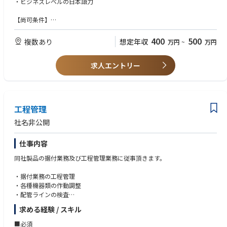
・ビジネスレベルの日本語力
・入出荷業務に関わる計画作成
【Area Manager】
・入出荷に係る各種事務作業及びその改善
Key job responsibilities
【尚可条件】
・安全・品質・作業効率の向上に向けたプロジェクトの立案或いは推進
【具体的な業務内容】
・チームワークを重視し、チームプレーのための気配りができる方
・業務標準化の推進
■配送管理
・向上心があり、今よりも成長したいという熱意がある方
400
500
複数あり
想定年収
万円
~
万円
(例) 新人さんにも分かりやすいマニュアルの作成や、トレーニングプログ
入荷した商品の仕分け・出荷作業および配送ルートの計画を立案します。
・臨機応変に行動し、理論的に物事の判断ができる方
ラムの開発など
“どのアイテムを、いつ、何人で仕分けするか”、“どの地域に、どのよう
・物流または製造業での経験があれば尚可
な順番で配送するか”などをプランニングしてください。
求人エントリー
・主体的でスピード感をもった方を求めます
※倉庫内での入出荷、在庫管理を通して、物流の仕組みやマネージメント
全体の作業・人員計画はシニアエリアマネージャーが行ないます。連携を
・ピープルマネージメント経験
を学べます。
しっかり取り、仕分けや配送などが滞りなく進む計画を立ててください。
・パソコンスキル（関数、VLOOKUP、マクロ）
※工程管理マネージャーへのキャリアアップや社内公募による他部署への
・読み書きレベルの英語力
異動のチャンスもあります。
■シフト・勤怠・作業管理
工程管理
仕分けや出荷、配送などを担うスタッフの管理業務です。
※勤務はシフト制となります。夜勤もございます。
人員は数十名。
社名非公開
物流量に合わせてシフトを組むほか、業務がスムーズに進捗しているかな
※拠点は全国にあるため、組織やポジションの変更により、お引越しを伴
どを管理します。
仕事内容
う転勤が発生する可能性もございます。
シフト調整を担当するアシスタントスタッフ（3～4名）と連携し、状況把
握や指示出しなどをしてください。
同社製品の据付業務及び工程管理業務に従事頂きます。
業務管理は社内システムで行います。
・据付業務の工程管理
■業務改善
・各種機器類の作動調整
安全・品質・生産性向上や業務効率化などを実現するための業務です。
・配管ラインの検査
業務フローや業務環境、作業内容などにおける問題を見つけ、改善案やそ
・検査の対応
求める経験 / スキル
の実施計画を立案します。
・社内報告資料作成
シニアエリアマネージャーとは定期的に業務改善のミーティングをするた
・協力会社の指揮、管理
■必須