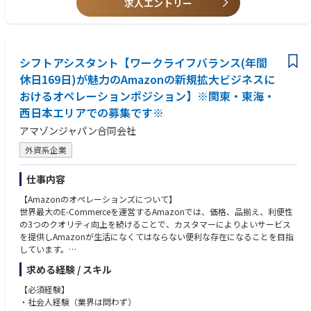
求人エントリー
工場長や現地法人の社長等、経営を担うこともできるポジションです。
シフトアシスタント【ワークライフバランス(年間
休日169日)が魅力のAmazonの新規拡大ビジネスに
おけるオペレーションポジション】※関東・東海・
西日本エリアでの募集です※
アマゾンジャパン合同会社
外資系企業
仕事内容
【Amazonのオペレーションズについて】
世界最大のE-Commerceを運営するAmazonでは、価格、品揃え、利便性
の3つのクオリティ向上を続けることで、カスタマーによりよいサービス
を提供しAmazonが生活になくてはならない便利な存在になることを目指
しています。
上記ミッション達成のため、Amazonの日本オフィスでは、取り扱う商品
求める経験 / スキル
全てのSCMやカスタマーサティスファクションを担う「オペレーションズ
」とE-Commerceビジネスの事業を推進を行う「コーポレート」という二
【必須経験】
つの大きな組織に分かれています。
・社会人経験（業界は問わず）