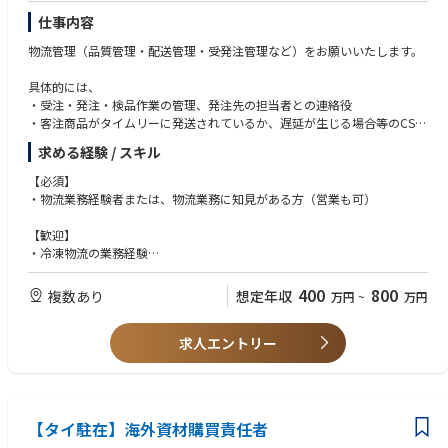
仕事内容
物流管理（品質管理・配送管理・受発注管理など）をお願いいたします。
具体的には、
・受注・発注・検品作業の管理、発注先の担当者との連絡役
・客注商品がタイムリーに発送されているか、遅延が生じる場合等のCS対
応が適切になされているかのモニタリング
求める経験 / スキル
・商品原価を低廉にするための仕様見直し
・機能向上やお客様満足度UPに向けた各種打ち手の検討と実行 など
【必須】
・物流業務経験者または、物流業務に知見がある方（営業も可）
■キャリアパス：
現場のオペレーションを見て改善するだけでなく、
【歓迎】
物流DX事業、経営企画、事業管理部門、海外事業などご希望に応じて幅広
・冷凍物流の業務経験
くご案内可能です。
・海外での物流業務経験
400
800
複数あり
想定年収
万円
~
万円
【求める人物像】
・ニチレイバリューズに共感して頂ける方
求人エントリー
・人とコミュニケーションをとることが好きな方
・物事の仕組みを作ることが好きな方
・答えのない課題に取り組むことが好きな方
・幅広い経験を積み、将来的には海外事業にも携わりたいと考えている方
【タイ駐在】海外資材購買責任者