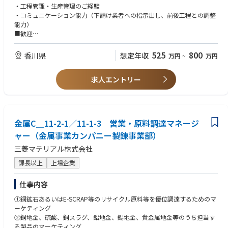
め、積極的に意見を出してください。
・前後工程とのスケジュール調整
・工程管理・生産管理のご経験
・コミュニケーション能力（下請け業者への指示出し、前後工程との調整
A day in the life
能力）
※勤務は夜勤を含む3交代制のシフト勤務になります。
■歓迎
・製造の知見
525
800
香川県
想定年収
万円
~
万円
求人エントリー
金属C＿11-2-1／11-1-3 営業・原料調達マネージ
ャー（金属事業カンパニー製錬事業部）
三菱マテリアル株式会社
課長以上
上場企業
仕事内容
①銅鉱石あるいはE-SCRAP等のリサイクル原料等を優位調達するためのマ
ーケティング
②銅地金、硫酸、銅スラグ、鉛地金、錫地金、貴金属地金等のうち担当す
る製品のマーケティング