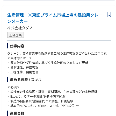
生産管理 ※東証プライム市場上場の建設用クレー
ンメーカー
株式会社タダノ
上場企業
仕事内容
クレーン、高所作業車を製造する工場の生産管理をご担当いただきます。
＜具体的には…＞
・販売計画や受注情報に基づく生産計画の立案および更新
・資材発注、在庫管理
・工程進捗、納期管理
・実績データ分析と改善課題抽出
求める経験 / スキル
・関係部門連携によるトラブル対応
・生産管理システムやExcelを用いたデータ登録およびメンテナンス
＜必須＞
・製造業の生産管理・計画、資材調達、在庫管理などの実務経験
◆業務のやりがい・魅力
・Excelによるデータ集計/分析の実務経験
あらゆる生産要素（人、工程、部品など）に目を配り、工場を円滑に動か
・製造/調達/品質/営業部門との調整、折衝経験
す司令塔しての役割を果たすことができます。
・基本的なPCスキル（Excel、Word、PPTなど）
また、一人の裁量権が大きく、工場を動かしている充実感を感じることが
＜歓迎＞
従業員数
できます。
・生産計画立案/進捗・納期管理、工程調整の経験者