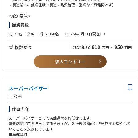
●基板実装（基板への電子部品のはんだ付け）における組立・加工
・製造業での就業経験（製造・品質管理・営業など職種問わず）
●基板実装機の操作・修理、実装プログラムの調整
●取引先メーカーへの対応（品質・生産調整 等）
＜歓迎要件＞
・英語（日常会話レベル）
従業員数
【取り扱う製品（例）】
・電気・電子部品の知識をお持ちの方
・車載関連製品・家電（カメラ、オーディオ、エアコン、洗濯機 等）・医
・海外留学や海外出張、海外勤務のご経験をお持ちの方
2,170名
（グループ計7,860名 （2025年3月31日現在））
療機器・宇宙関連 等
＜求める人物像＞
810
950
複数あり
想定年収
万円
~
万円
【入社後のキャリアパス】
・社内の様＜な事象に対して対応を行っていくため、フットワーク軽く、
入社後は１～３か月程度、国内工場にて座学及びOJTを中心とした研修を
自ら考え柔軟に行動できる方
行った後に海外工場へ配属。
・赴任先のルールや文化を理解して適応、順応していく力を持っている方
求人エントリー
また、語学についてはオンラインでの学習ツールにてキャッチアップいた
だきます。
海外工場に赴任後は、まずはローカル社員と共に製造現場業務を覚えてい
ただき、徐々に製造現場の管理をお任せいたします。
各海外工場には日本人も常駐しており、OJT研修にて丁寧に教育いたしま
スーパーバイザー
す。
非公開
入社後は他海外工場での赴任も可能、国内帰任後は高松もしくは松山工場
で製造管理としてご活躍いただくことも可能です。
仕事内容
将来的には、国内外問わず工場全体のマネジメントができる人材を目指し
ていただきます。
ス－パーバイザーとして店舗運営をお任せします。
複数店舗程度を担当して頂きますが、入社後段階的に担当店舗を増やして
【魅力】
いくことを想定しています。
●日本のモノづくりを支えることができる
■業務詳細：
製造業において、EMSの存在価値は年々高まっており、今後も拡大が見込