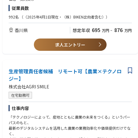
トラブル（品質、供給）発生時の対応
従業員数
2.戦略的な調達の策定・実行
992名
（（2025年4月1日現在・（株）BIKEN出向者含む））
3.リスクマネジメント
供給リスクの評価
695
876
香川県
想定年収
万円
~
万円
品質問題の早期検知
4.コミュニケーション・調整力
求人エントリー
社内関連部署（品質保証部、品質管理部、原薬部、製剤部等）との連携
トラブル発生時の迅速な意思決定と調整
■歓迎：
生産管理責任者候補 リモート可【農業×テクノロ
1.医薬品特有の品質・規制対応力
ＧＭＰの理解
ジー】
サプライヤー監査における品質部門との連携
株式会社AGRI SMILE
2.データ分析・システムの活用
在宅勤務可
購買データ分析
ERPの活用
仕事内容
3.グローバル調達スキル
「テクノロジーによって、産地とともに農業の未来をつくる」というパー
為替リスク管理
パスのもと、
海外サプライヤーとの交渉
最新のデジタルシステムを活用した農業の業務効率化や価値提供だけでな
く、
4.外部委託マネジメント