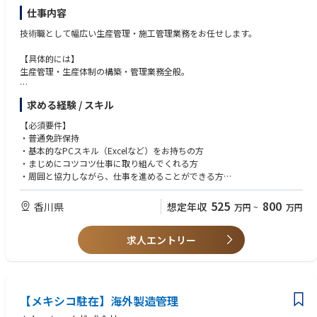
仕事内容
技術職として幅広い生産管理・施工管理業務をお任せします。
【具体的には】
生産管理・生産体制の構築・管理業務全般。
現場作業を行う協力会社のスタッフに指示を出し、他部署とも綿密に連携
求める経験 / スキル
しながら
竣工日に照準を合わせ、スケジュール通りに工事を進めてください。
【必須要件】
・普通免許保持
船舶の建造は、複数のブロックに分け、それぞれを組み上げます。
・基本的なPCスキル（Excelなど）をお持ちの方
一つの現場に最大で数百人の作業スタッフが関わります。
・まじめにコツコツ仕事に取り組んでくれる方
その全てをコントロール。責任もやりがいも大きな仕事です。
・周囲と協力しながら、仕事を進めることができる方
日々の仕事を通じて、スキルと経験が自然と磨かれます。
・気配りができる方
525
800
香川県
想定年収
万円
~
万円
※まずはできる範囲の業務から取り組んでいただきます（先輩たちもみん
【歓迎要件】
なそうでした）。
・製造業での勤務経験
先輩について学びながら、徐々に全体を把握してください。
求人エントリー
・生産管理/施工管理の実務経験
・電気関連の知識
・自動車などの整備経験
※業界・職種未経験であっても、意欲・お人柄により歓迎致します。
【メキシコ駐在】海外製造管理