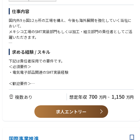
【業務内容】
仕事内容
作成された日々の計画に沿って、作業工程が計画通りに円滑に進むようサ
ポートを行います。
国内外9ヵ国12ヵ所の工場を構え、今後も海外展開を強化していく当社に
･社内ツールを使った生産管理業務
おいて、
･チームメンバーと一緒に現場の課題に対し改善プランの策定、実行
メキシコ⼯場のSMT実装部⾨もしくは加⼯・組⽴部⾨の責任者としてご活
･DSP (運送業務委託先) と協力して配送状況の把握
躍いただきます。
･安全・品質・作業効率の向上に向けたプロジェクトの立案および推進
･標準作業手順書（SOP）の作成や業務標準化の推進
【主な業務内容】
求める経験 / スキル
*マネージャーやチームのサポートのもと上記業務を行っていただきま
●SMT実装部門あるいは組立・加工部門の製造全般管理
す。
●工場全体の生産性向上／業務効率化への取り組み／品質向上に向けた改
下記は責任者採用での要件です。
*デリバリーステーション内での配送を通して、物流の仕組みやマネージ
善活動への取り組み
＜必須要件＞
メントを学べます。
●ローカルスタッフの採用・育成／マネジメント
・電気電子部品関連のSMT実装経験
*マネージャーへのキャリアアップや社内公募による他部署への異動のチ
●⼯場⻑と共に⼯場全体の運営、補佐
ャンスもあります。
●取引先対応
＜歓迎要件＞
*勤務はシフト制となります。（夜勤有）
・工場マネジメント経験
本ポジションの所属部門等に関する詳細は、下記リンク先をご参照くださ
【OJTトレーニング】
・海外勤務(長期出張もしくは駐在)のご経験
700
1,150
複数あり
想定年収
い。
万円
~
万円
ご入社後は、国内工場(高松工場もしくは松山工場)でのOJTトレーニング
・英語や現地語(スペイン語)のスキル
・AMZL部門の紹介：https://www.amazon.co.jp/b?node=5637343051
を予定しております。
・関東エリアの勤務地紹介：https://www.amazon.co.jp/b?node=85210
研修期間は1ヶ月～3カ月程度です。ご本人のスキル・ご経験・習熟度によ
求人エントリー
＜求める人物像＞
82051
り研修期間は異なります。
・赴任先のルールや文化を理解して適応、順応していく力を持っている方
・シフトアシスタント職について：https://www.amazon.co.jp/career/p
・海外に長期赴任が可能な方
asa
【キャリアパス】
仕事内容
工場長や現地法人の社長等、経営を担うこともできるポジションです。
国際事業推進