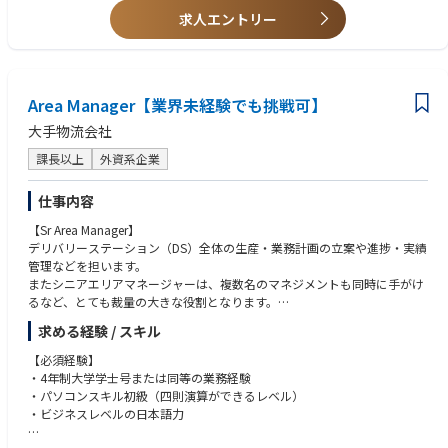
装や完成品アセンブリの受託サービスを提供し、事業拡大に取り組んでい
求人エントリー
＜求める人物像＞
ます。
・海外駐在経験がある方（インドなら歓迎）
ローカル含め約800名、うち日本人駐在は2名です。
・赴任先のルールや文化を理解して適応、順応していく力を持っている方
・海外に長期赴任が可能な方
【OJTトレーニング】
Area Manager【業界未経験でも挑戦可】
ご入社後は、国内工場(高松工場もしくは松山工場)でのOJTトレーニング
を予定しております。
大手物流会社
研修期間は3ヶ月～6カ月程度を予定しております。その後、インドに赴任
頂く予定です。
課長以上
外資系企業
ご本人のスキル・ご経験・習熟度により研修期間は異なります。
仕事内容
【キャリアパス】
【Sr Area Manager】
長期的に海外で就業することができ、将来的には経営を担うこともできる
デリバリーステーション（DS）全体の生産・業務計画の立案や進捗・実績
ポジションです。
管理などを担います。
またシニアエリアマネージャーは、複数名のマネジメントも同時に手がけ
るなど、とても裁量の大きな役割となります。
求める経験 / スキル
Key job responsibilities
■生産・業務計画の立案、進捗・実績・各種指標管理、人員・労務管理
【必須経験】
1ヶ月単位の想定物量を予測する部署と連携し、週単位の生産・業務計画
・4年制大学学士号または同等の業務経験
を立案します。
・パソコンスキル初級（四則演算ができるレベル）
配送ルートや作業員のシフト作成など全体の計画を立てます。
・ビジネスレベルの日本語力
具体的には、週単位で必要となる人員数を算出などです（人員不足の際は
派遣会社などに要請します）。