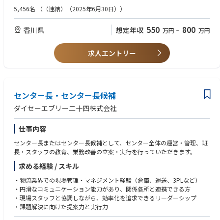
・資材や原材料の購買・調達業務、在庫最適化の経験
5,456名
（（連結）（2025年6月30日））
​・生産性向上、リードタイム短縮、在庫削減、不良率低減などの改善プロ
ジェクト経験
550
800
香川県
想定年収
万円
~
万円
・生産管理システム（ERP／MESなど）の運用経験
・海外拠点との対応(英語)
求人エントリー
センター長・センター長候補
ダイセーエブリー二十四株式会社
仕事内容
センター長またはセンター長候補として、センター全体の運営・管理、班
長・スタッフの教育、業務改善の立案・実行を行っていただきます。
求める経験 / スキル
・物流業界での現場管理・マネジメント経験（倉庫、運送、3PLなど）
・円滑なコミュニケーション能力があり、関係各所と連携できる方
・現場スタッフと協調しながら、効率化を追求できるリーダーシップ
・課題解決に向けた提案力と実行力