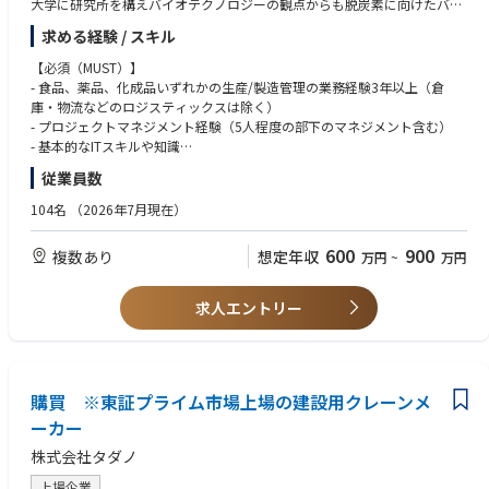
大学に研究所を構えバイオテクノロジーの観点からも脱炭素に向けたバイ
委託先選定
オスティミュラントという新たな農業資材開発などを行なっています。
求める経験 / スキル
知的財産・機密保持の管理
現在、食品残渣から新規農業資材の開発に成功し、事業拡大にあたって、
サプライチェーン構築・運用業務全般を担当する方を募集します。
【必須（MUST）】
- 食品、薬品、化成品いずれかの生産/製造管理の業務経験3年以上（倉
主な業務は以下のとおりです。適正や状況により下記以外の業務をお願い
庫・物流などのロジスティックスは除く）
する場合もございます。
- プロジェクトマネジメント経験（5人程度の部下のマネジメント含む）
- サプライチェーンの構築と計画立案、実行管理、効率化
- 基本的なITスキルや知識
- 原料調達先の探索、管理、サプライヤーとの交渉
- 以下のシステム等を利用します。
従業員数
- 原料保管、品質保証の構築
Googleスプレッドシート、ドキュメント
- 原料、資材在庫管理
Microsoft Office（Excel、PowerPoint、Word）
104名
（2026年7月現在）
- 受発注業務
Zoom、Gmail、Slack、MoneyForward経費・債務支払い
600
900
複数あり
想定年収
万円
~
万円
【歓迎（WANT）】
- 農学にご関心のある方
- 英語力（読み書きレベル）
求人エントリー
購買 ※東証プライム市場上場の建設用クレーンメ
ーカー
株式会社タダノ
上場企業