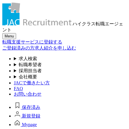
ハイクラス転職
エージェ
ント
Menu
転職支援サービスに登録する
ご登録済みの方
求人紹介を申し込む
求人検索
転職希望者
採用担当者
会社概要
JACで働きたい方
FAQ
お問い合わせ
保存済み
新規登録
Mypage