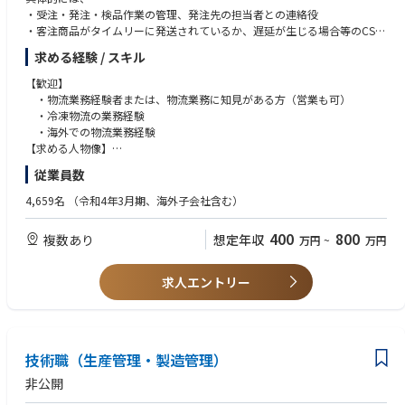
・受注・発注・検品作業の管理、発注先の担当者との連絡役
・客注商品がタイムリーに発送されているか、遅延が生じる場合等のCS対
応が適切になされているかのモニタリング
求める経験 / スキル
・商品原価を低廉にするための仕様見直し
・機能向上やお客様満足度UPに向けた各種打ち手の検討と実行 など
【歓迎】
・物流業務経験者または、物流業務に知見がある方（営業も可）
■キャリアパス：
・冷凍物流の業務経験
現場のオペレーションを見て改善するだけでなく、
・海外での物流業務経験
物流DX事業、経営企画、事業管理部門、海外事業などご希望に応じて幅広
【求める人物像】
くご案内可能です。
・顧客思考で物事を考えられる方
従業員数
・交渉力のある方
・チーム貢献に対しての意識が高い方
4,659名
（令和4年3月期、海外子会社含む）
・学習意欲・チャレンジ精神がある方
400
800
複数あり
想定年収
万円
~
万円
求人エントリー
技術職（生産管理・製造管理）
非公開