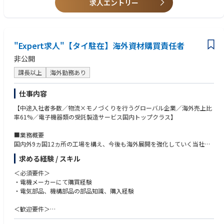
り研修期間は異なります。
求人エントリー
"Expert求人"【タイ駐在】海外資材購買責任者
非公開
課長以上
海外勤務あり
仕事内容
【中途入社者多数／物流×モノづくりを行うグローバル企業／海外売上比
率61%／電子機器類の受託製造サービス国内トップクラス】
■業務概要
国内外9ヵ国12ヵ所の工場を構え、今後も海外展開を強化していく当社に
おいて、海外工場（タイ）にて資材／購買責任者としてご活躍いただきま
求める経験 / スキル
す。
＜必須要件＞
■主な業務内容
・電機メーカーにて購買経験
・部品調達フォロー、確認
・電気部品、機構部品の部品知識、購入経験
・部品選定、価格契約、立ち上げフォロー
・開発購買（ve品）
＜歓迎要件＞
・国内、海外の資材部門に対する横串活動
・海外への長期出張/海外赴任のご経験