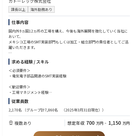
カトーレック株式会社
課長以上
海外勤務あり
仕事内容
国内外9ヵ国12ヵ所の工場を構え、今後も海外展開を強化していく当社に
おいて、
メキシコ⼯場のSMT実装部⾨もしくは加⼯・組⽴部⾨の責任者としてご活
躍いただきます。
【主な業務内容】
求める経験 / スキル
●SMT実装部門あるいは組立・加工部門の製造全般管理
●工場全体の生産性向上／業務効率化への取り組み／品質向上に向けた改
＜必須要件＞
善活動への取り組み
・電気電子部品関連のSMT実装経験
●ローカルスタッフの採用・育成／マネジメント
●⼯場⻑と共に⼯場全体の運営、補佐
＜歓迎要件＞
●取引先対応
・工場マネジメント経験
・海外勤務(長期出張もしくは駐在)のご経験
従業員数
【OJTトレーニング】
・英語や現地語(スペイン語)のスキル
ご入社後は、国内工場(高松工場もしくは松山工場)でのOJTトレーニング
2,170名
（グループ計7,860名 （2025年3月31日現在））
を予定しております。
＜求める人物像＞
研修期間は1ヶ月～3カ月程度です。ご本人のスキル・ご経験・習熟度によ
・赴任先のルールや文化を理解して適応、順応していく力を持っている方
700
1,150
複数あり
想定年収
万円
~
万円
り研修期間は異なります。
・海外に長期赴任が可能な方
【キャリアパス】