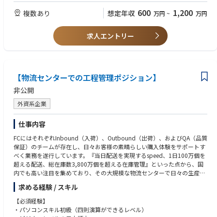
【尚可条件】
また社内システムを用いて各種計画の進捗・実績管理などを実施。
・業界を問わず、スタッフの指導やチームリーダの経験3年以上
600
1,200
複数あり
想定年収
万円
~
万円
現場と連携し、生産性向上を実現いただきます。
・5名以上のマネジメント経験
・配送管理システムなどの業務管理ツールを使用して業務を遂行し、課題
■各種プロジェクト・改善活動の取りまとめ、人員育成・チームビルディ
求人エントリー
があった場合にシステムから抽出したデータを用いて業務改善をした経験
ング
今の生産性を維持するのではなく、改善を図って向上させるのがシニアエ
【スキル、資質】
リアマネージャーです。
・コミュニケーション能力（社内外の関係者と効果的にコミュニケーショ
業務改善プロジェクトなどの進行・取りまとめ役となり、最新テクノロジ
ンを取ることができる。）
【物流センターでの工程管理ポジション】
ーの導入や工程の見直しなどを検討します。
・問題解決能力（課題発見時にあらゆる側面から要因を抽出・分析して問
定期的なミーティングを実施し、技術や機器などを新規導入する際は教育
題解決することができる。）
非公開
プランの策定も行います。
・基本PCスキル（ Outlook, Word, Excel (関数、グラフ), Power Pointを
外資系企業
業務上で有効に使用し、必要な分析・報告ができる。）
■業務上で発生したトラブルや問題の解決
例えば、コンベアが停止した際のリカバリープランの立案・実施など。
仕事内容
商品がデリバリーステーション内で滞留しないよう、トラブルに合わせて
FCにはそれぞれInbound（入荷）、Outbound（出荷）、およびQA（品質
人員配置や対応方法などを検討します。
保証）のチームが存在し、日々お客様の素晴らしい購入体験をサポートす
べく業務を遂行しています。『当日配送を実現するspeed、1日100万個を
■上記以外のミーティングの司会進行、オペレーションマネージャーへの
超える配送、総在庫数3,800万個を超える在庫管理』といった点から、国
実績報告など日々実施される各種指標に対するミーティングのファシリテ
内でも高い注目を集めており、その大規模な物流センターで日々の生産性
ーション、議論の取りまとめなどを担当します。
向上や品質向上の一端を担っていただきます。今後ますます拡大・発展し
求める経験 / スキル
ていくビジネスの根幹を支えていただくポジションです。
A day in the life
=====================================
※勤務は夜勤を含む3交代制のシフト勤務になります。
【必須経験】
・パソコンスキル初級（四則演算ができるレベル）
工程管理マネージャーのサポートのもと、以下の業務を行って頂きます。