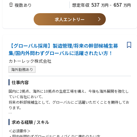
537
657
複数あり
想定年収
万円
~
万円
求人エントリー
【グローバル採用】製造管理/将来の幹部候補生募
集/国内外問わずグローバルに活躍されたい方！
カトーレック株式会社
海外勤務あり
仕事内容
国内に2拠点、海外に10拠点の生産工場を構え、今後も海外展開を強化し
ていく当社において、
将来の幹部候補生として、グローバルにご活躍いただくことを期待してお
ります。
【業務内容】
求める経験 / スキル
お客様（メーカー）より依頼を受けた製品（主に電子基板の実装や組立）
の製造に関わる業務全般をお任せいたします。
＜必須要件＞
・国内外問わずグローバルにモノづくりに携わりたい方