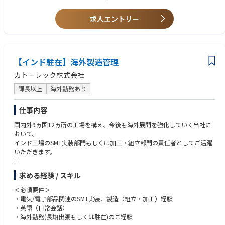
研修期間は1ヶ月～3カ月程度です。ご本人のスキル・ご経験・習熟度によ
り研修期間は異なります。
求人エントリー
【キャリアパス】
将来的には工場長や現地法人の社長等、経営を担うこともできるポジショ
ンです。
【インド駐在】海外製造管理
カトーレック株式会社
課長以上
海外勤務あり
仕事内容
国内外9ヵ国12ヵ所の工場を構え、今後も海外展開を強化していく当社に
おいて、
インド⼯場のSMT実装部⾨もしくは加⼯・組⽴部⾨の責任者としてご活躍
いただきます。
【主な業務内容】
求める経験 / スキル
●SMT実装部門あるいは組立・加工部門の製造全般管理
●工場全体の生産性向上／業務効率化への取り組み／品質向上に向けた改
＜必須要件＞
善活動への取り組み
・電気/電子部品関連のSMT実装、製造（組立・加工）経験
●ローカルスタッフの採用・育成／マネジメント
・英語（日常会話）
●⼯場⻑と共に⼯場全体の運営、補佐
・海外勤務(長期出張もしくは駐在)のご経験
●取引先対応