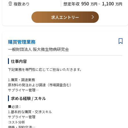
・ローカルメンバー社員の採用・育成／マネジメント
・英語の日常会話レベル ※業務で使う言語は、日本語と英語です。
950
1,100
複数あり
想定年収
万円
~
万円
・VE(Value Engineering),VA(Value Analysis)の経験
■OJTトレーニング
・品質に関するスキル、部品メーカーに関するスキル
ご入社後は、国内工場（高松工場・グローバルEMSセンター）でのOJTト
求人エントリー
・商品化（製品立ち上げ）において、各イベント毎に購買、技術、QAなど
レーニングを予定しております。
の役割
研修期間は1ヶ月程度の予定です。ご本人のスキル・ご経験・習熟度によ
・手配図面関係のスキル
り研修期間は異なります。
・お客様や部品メーカー、ローカルスタッフと円滑にコミュニケーション
研修終了後は早期に赴任いただく予定です。
が取れる
購買管理業務
■海外購買の特徴
＜求める人物像＞
一般財団法人 阪大微生物病研究会
購買方針として、現地での調達がメインでお客様にとって最良の品質、コ
・社内外のネットワークを積極的に広げていこうという気持ちを持ってい
スト、納期（QCD）を兼ね備えた部品を提案することを重視しておりま
る方
仕事内容
す。
・赴任先のルールや文化を理解して適応、順応していく力を持っている方
また、上記に加えて、香港／マレーシア／日本の国際購買部門との連携に
下記業務を専門性に応じてご担当いただきます。
より、最適な部品調達及び提案を実施しております。
1.購買・調達業務
■キャリアパス
原材料の発注および調達（市場調査含む）
他の海外工場の購買担当、本ポジション領域のスペシャリスト、購買部の
サプライヤー管理
管理職など
求める経験 / スキル
2.コスト管理・価格交渉
コスト分析
■必須：
価格交渉
1.基本的な購買・交渉スキル
サプライヤー管理
3.社内調整・連携
コスト分析
生産計画作成部署との連携し、購買計画を立案
価格・契約交渉