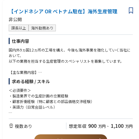
・お客様や部品メーカー、ローカルスタッフと円滑にコミュニケーション
研修終了後は早期に赴任いただく予定です。
が取れる
【インドネシア OR ベトナム駐在】海外生産管理
■海外購買の特徴
＜求める人物像＞
非公開
購買方針として、現地での調達がメインでお客様にとって最良の品質、コ
・社内外のネットワークを積極的に広げていこうという気持ちを持ってい
スト、納期（QCD）を兼ね備えた部品を提案することを重視しておりま
課長以上
海外勤務あり
る方
す。
・赴任先のルールや文化を理解して適応、順応していく力を持っている方
また、上記に加えて、香港／マレーシア／日本の国際購買部門との連携に
仕事内容
より、最適な部品調達及び提案を実施しております。
国内外9ヵ国12ヵ所の工場を構え、今後も海外事業を強化していく当社に
おいて、
■キャリアパス
以下の業務を担当する生産管理のスペシャリストを募集しています。
他の海外工場の購買担当、本ポジション領域のスペシャリスト、購買部の
管理職など
【主な業務内容】
・生産管理業務全般（生産計画の立案から出荷管理までの実行管理、物流
求める経験 / スキル
管理・改善など）
・現地ローカルスタッフの指導・育成・マネジメント
＜必須要件＞
（部品の調達スケジュールの策定、製造工程管理、品質管理、納期管理な
・製造業界での生産計画の立案経験
ど、現地での業務に対する管理と指導）
・顧客折衝経験（特に顧客との部品価格交渉経験）
・顧客折衝（納期管理・生産調整・価格交渉・コスト関連の折衝）
・英語力（日常会話レベル）
【国内研修について】
＜歓迎要件＞
ご入社後は、国内工場(高松工場もしくは松山工場)での座学及びOJTトレ
・海外勤務(長期出張もしくは駐在)のご経験
900
1,100
複数あり
想定年収
万円
~
万円
ーニングを予定しております。
研修期間は1ヶ月～3カ月程度です。ご本人のスキル・ご経験・習熟度によ