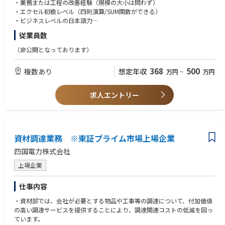
他企業では、一般的にオペレーションを扱う組織を子会社やグループ会社
・業務または工程の改善経験（規模の大小は問わず）
とするケースも多くあります。しかし、Amazonはユーザーの利便性を最
・エクセル初級レベル（四則演算/SUM関数ができる）
大化することに非常に強いこだわりを持っており、『Amazonは世界で一
・ビジネスレベルの日本語力
番カスタマーを大事にする企業である』という同社の最大のモットーを達
従業員数
成するために、「オペレーションズ」と「コーポレート」は対等な組織と
【歓迎要件】
して位置づけられています。
・ピープルマネジメント経験（アルバイトでも可）
（非公開となっております）
現在では、AmazonJapan社で取り扱われる商品は年間30億個以上となっ
・様々な世代とのコミュニケーション経験
ており、事業規模としても1兆円を優に越える規模に成長していますが、
・エクセル中級レベル以上（VLOOKUP、ピボット、マクロ等）
368
500
複数あり
想定年収
万円
~
万円
世界でも類を見ない超巨大な流通ビジネスを支えていただける優秀な方を
・チームワークを重視し、チームプレーのための気配りができる方
探しています
・向上心があり、今よりも成長したいという熱意がある方
・臨機応変に行動し、理論的に物事の判断ができる方
求人エントリー
【Amazon Logistics (AMZL)について】
・インクルーシブなカルチャーへの貢献や多様性に富んだグループで働く
今回は上記Amazonのオペレーションズの中で、Amazon Logistics(AMZL)
ことに対して前向きであること
という新しい領域に配属となります。AMZLは、ECのSCMにおいて画期
的なビジネスモデルを立ち上げており、具体的には『ラストマイル』と呼
【ご応募の際のお願い】
ばれる、Amazonの巨大SCMセンター(Fulfillment Center＝FC)から購買
資材調達業務 ※東証プライム市場上場企業
■弊社からAmazon社に推薦後、同社より候補者様にメールにて、個別に
者の自宅に商品を届けるまでのプロセスにおいて、既存の物流企業にそこ
アプリケーションフォームへのご入力のお願いの旨が届きます。そちらに
四国電力株式会社
を委託するのではなく、Amazon自体が主体者として配送を行うという取
ご入力いただいてから書類選考が開始となりますので、速やかにそちらを
り組みを行っております。
ご入力いただくようお願い致します。
上場企業
EC(及び各種通信販売)のビジネスにおいてEC事業者(販売者)が主導的にラ
ストマイルを行うというのは、日本ではAmazonが初めての取り組みとな
仕事内容
っています。コロナ禍も伴う昨今のEC流通量の急激な増加やドライバー不
足の問題などもあって、既存の大手キャリア(輸送会社)に頼らない配送モ
・資材部では、会社が必要とする物品や工事等の調達について、付加価値
デルの構築は社会の課題解決という観点でも非常に有用なものとなってお
の高い調達サービスを提供することにより、調達関連コストの低減を図っ
り、北米からスタートして世界各地域で急成長しているビジネスであるた
ています。