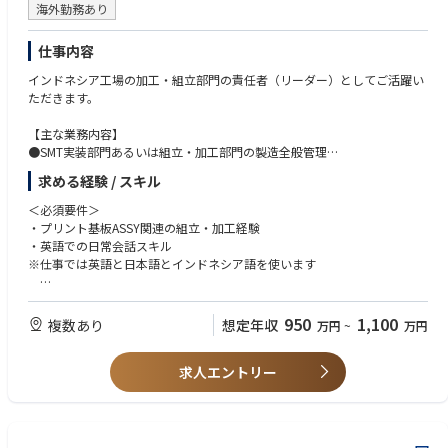
海外勤務あり
世界情勢や景気動向等外部環境の変化や需給の動き、当社の生産状況等の
様々な変化にも素早く反応・判断し、原料調達量や製品販売量を調整しな
仕事内容
ければならない難しさがある一方で、国内外の取引先との取引金額も大き
く、取引先と良好な関係を築き商談を成功させたときはやりがいを感じま
インドネシア⼯場の加⼯・組⽴部⾨の責任者（リーダー）としてご活躍い
す。
ただきます。
----------------------------------------------------------------------------------------------------
【主な業務内容】
--------------------
●SMT実装部門あるいは組立・加工部門の製造全般管理
●工場全体の生産性向上／業務効率化への取り組み／品質向上に向けた改
【魅力情報】
求める経験 / スキル
善活動への取り組み
①脱炭素社会や持続可能な開発目標(SDGs)の実現のためには、資源循環は
●ローカルスタッフの採用・育成／マネジメント
＜必須要件＞
欠かせません。金属事業カンパニーでは銅製錬所等生産現場の機能を活か
●⼯場⻑と共に⼯場全体の運営、補佐
・プリント基板ASSY関連の組立・加工経験
して資源循環を推進しています。そのためには安定的な原料の集荷とリサ
●取引先対応
・英語での日常会話スキル
イクル原料から生産された製品の安定的な販売は不可欠です。原料集荷、
※仕事では英語と日本語とインドネシア語を使います
製品販売は社会的意義の高い業務です。
【キャリアパス】
工場長や現地法人の社長等、経営を担うこともできるポジションです。
＜歓迎要件＞
②原料調達、製品販売ともに主な取引相手先は海外になりますが、その競
・工場マネジメント経験
950
1,100
争は年々厳しさを増しています。チームとして相手先と粘り強く交渉した
複数あり
想定年収
万円
~
万円
・海外勤務(長期出張もしくは駐在)のご経験
結果としての成約は当社生産現場の操業の安定に寄与、増収につながり仕
・現地語(インドネシア語)の日常会話スキル
事の充実感を感じます。
求人エントリー
＜求める人物像＞
③マーケティング、取引条件交渉、生産現場との調整、与信管理等担当ア
・赴任先のルールや文化を理解して適応、順応していく力を持っている方
イテムの一連の調達業務あるいは販売業務をすべて経験することができる
・海外に長期赴任が可能な方
ので幅広い知識が得られます。