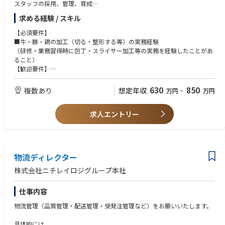
スタッフの採用、管理、育成
まれている成長市場です。
売上集計、売上増進戦略の立案
弊社においても、海外EMS事業は重要戦略に置かれており、モノづくりの
求める経験 / スキル
販促企画の立案、実行
最前線でご活躍いただきます。
キャンペーン立案、実行など
【必須要件】
●ローカルと一緒に仕事をすることができる
■牛・豚・鶏の加工（切る・整形する等）の実務経験
日本では経験できないようなローカルな環境で、現地スタッフとモノづく
（研修・業務習得時に包丁・スライサー加工等の実務を経験したことがあ
りに関わるやりがいを感じることができます。
ること）
●若いうちから海外で挑戦できる
【歓迎要件】
若いうちから海外工場で就業することができ、将来的には経営を担うこと
■小売（スーパー・ドラッグストア・食品量販店）での精肉部門経験あれ
もできるポジションです。
ば
630
850
複数あり
想定年収
万円
~
万円
【キャリアパス】
求人エントリー
国内工場・海外工場にて基板実装の知識・経験を積んでいただき、まずは
製造現場管理ができるようになっていただきます。
将来的には工場長や現地法人の社長等、経営を担うこともできるポジショ
ンです。
物流ディレクター
株式会社ニチレイロジグループ本社
仕事内容
物流管理（品質管理・配送管理・受発注管理など）をお願いいたします。
具体的には、