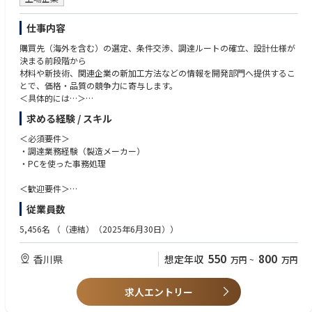
仕事内容
購買先（海外を含む）の選定、条件交渉、調達ルートの確立、設計仕様が
決まる前段階から
材料や新技術、関連企業の新加工方法などの情報を開発部門へ提供するこ
とで、価格・品質の競争力に寄与します。
＜具体的には…＞
・既存部品のVEによるコストダウン
求める経験 / スキル
・クレーン部品調達（国内・海外）採用のため、社内関係部署への提案
・当社、製作図面とサプライヤ見積りとの妥当性検証（査定）
＜必須要件＞
・品質に関する社内窓口業務（社内品質関係部署との連携）
・調達業務経験（製造メーカー）
・当社指定納期に対する納期管理
・PCを使った事務処理
・海外グループ会社への部品調達情報の提供及び共有
＜歓迎要件＞
◆業務のやりがい・魅力
・海外サプライヤとの交渉（英語）
従業員数
調達する部品の機能やお客様から求められる品質・技術は日進月歩で進化
・VEリーダー
しています。
・溶接構造物、機械加工品、自動車部品/油圧部品、電子部品等の知識
5,456名
（（連結）（2025年6月30日））
購買先と対等に交渉を進めるためには、最新の情報を逐次取り入れ、常に
※交渉に必要なコミュニケーション能力に優れた方を希望します。
学習し、成長し続ける姿勢が求められます。
550
800
香川県
想定年収
万円
~
万円
求人エントリー