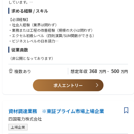
しています。
上記ミッション達成のため、Amazonの日本オフィスでは、取り扱う商品
求める経験 / スキル
全てのSCMやカスタマーサティスファクションを担う「オペレーションズ
」とE-Commerceビジネスの事業を推進を行う「コーポレート」という二
【必須経験】
つの大きな組織に分かれています。
・社会人経験（業界は問わず）
他企業では、一般的にオペレーションを扱う組織を子会社やグループ会社
・業務または工程の改善経験（規模の大小は問わず）
とするケースも多くあります。しかし、Amazonはユーザーの利便性を最
・エクセル初級レベル（四則演算/SUM関数ができる）
大化することに非常に強いこだわりを持っており、『Amazonは世界で一
・ビジネスレベルの日本語力
番カスタマーを大事にする企業である』という同社の最大のモットーを達
従業員数
成するために、「オペレーションズ」と「コーポレート」は対等な組織と
【歓迎要件】
して位置づけられています。
・ピープルマネジメント経験（アルバイトでも可）
（非公開となっております）
現在では、AmazonJapan社で取り扱われる商品は年間30億個以上となっ
・様々な世代とのコミュニケーション経験
ており、事業規模としても1兆円を優に越える規模に成長していますが、
・エクセル中級レベル以上（VLOOKUP、ピボット、マクロ等）
368
500
複数あり
想定年収
万円
~
万円
世界でも類を見ない超巨大な流通ビジネスを支えていただける優秀な方を
・チームワークを重視し、チームプレーのための気配りができる方
探しています
・向上心があり、今よりも成長したいという熱意がある方
・臨機応変に行動し、理論的に物事の判断ができる方
求人エントリー
【Amazon Logistics (AMZL)について】
・インクルーシブなカルチャーへの貢献や多様性に富んだグループで働く
今回は上記Amazonのオペレーションズの中で、Amazon Logistics(AMZL)
ことに対して前向きであること
という新しい領域に配属となります。AMZLは、ECのSCMにおいて画期
的なビジネスモデルを立ち上げており、具体的には『ラストマイル』と呼
【ご応募の際のお願い】
ばれる、Amazonの巨大SCMセンター(Fulfillment Center＝FC)から購買
資材調達業務 ※東証プライム市場上場企業
■弊社からAmazon社に推薦後、同社より候補者様にメールにて、個別に
者の自宅に商品を届けるまでのプロセスにおいて、既存の物流企業にそこ
アプリケーションフォームへのご入力のお願いの旨が届きます。そちらに
四国電力株式会社
を委託するのではなく、Amazon自体が主体者として配送を行うという取
ご入力いただいてから書類選考が開始となりますので、速やかにそちらを
り組みを行っております。
ご入力いただくようお願い致します。
上場企業
EC(及び各種通信販売)のビジネスにおいてEC事業者(販売者)が主導的にラ