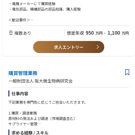
■主な業務内容
・電機メーカーにて購買経験
・部品調達フォロー、確認
・電気部品、機構部品の部品知識、購入経験
・部品選定、価格契約、立ち上げフォロー
・開発購買（ve品）
＜歓迎要件＞
・国内、海外の資材部門に対する横串活動
・海外への長期出張/海外赴任のご経験
・ローカルメンバー社員の採用・育成／マネジメント
・英語の日常会話レベル ※業務で使う言語は、日本語と英語です。
950
1,100
複数あり
想定年収
万円
~
万円
・VE(Value Engineering),VA(Value Analysis)の経験
■OJTトレーニング
・品質に関するスキル、部品メーカーに関するスキル
ご入社後は、国内工場（高松工場・グローバルEMSセンター）でのOJTト
求人エントリー
・商品化（製品立ち上げ）において、各イベント毎に購買、技術、QAなど
レーニングを予定しております。
の役割
研修期間は1ヶ月程度の予定です。ご本人のスキル・ご経験・習熟度によ
・手配図面関係のスキル
り研修期間は異なります。
・お客様や部品メーカー、ローカルスタッフと円滑にコミュニケーション
研修終了後は早期に赴任いただく予定です。
が取れる
購買管理業務
■海外購買の特徴
＜求める人物像＞
一般財団法人 阪大微生物病研究会
購買方針として、現地での調達がメインでお客様にとって最良の品質、コ
・社内外のネットワークを積極的に広げていこうという気持ちを持ってい
スト、納期（QCD）を兼ね備えた部品を提案することを重視しておりま
る方
仕事内容
す。
・赴任先のルールや文化を理解して適応、順応していく力を持っている方
また、上記に加えて、香港／マレーシア／日本の国際購買部門との連携に
下記業務を専門性に応じてご担当いただきます。
より、最適な部品調達及び提案を実施しております。
1.購買・調達業務
■キャリアパス
原材料の発注および調達（市場調査含む）
他の海外工場の購買担当、本ポジション領域のスペシャリスト、購買部の
サプライヤー管理
管理職など
求める経験 / スキル
2.コスト管理・価格交渉