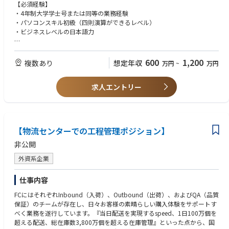
■生産・業務計画の立案、進捗・実績・各種指標管理、人員・労務管理
【必須経験】
1ヶ月単位の想定物量を予測する部署と連携し、週単位の生産・業務計画
・4年制大学学士号または同等の業務経験
を立案します。
・パソコンスキル初級（四則演算ができるレベル）
配送ルートや作業員のシフト作成など全体の計画を立てます。
・ビジネスレベルの日本語力
具体的には、週単位で必要となる人員数を算出などです（人員不足の際は
派遣会社などに要請します）。
【尚可条件】
また社内システムを用いて各種計画の進捗・実績管理などを実施。
・業界を問わず、スタッフの指導やチームリーダの経験3年以上
600
1,200
複数あり
想定年収
万円
~
万円
現場と連携し、生産性向上を実現いただきます。
・5名以上のマネジメント経験
・配送管理システムなどの業務管理ツールを使用して業務を遂行し、課題
■各種プロジェクト・改善活動の取りまとめ、人員育成・チームビルディ
求人エントリー
があった場合にシステムから抽出したデータを用いて業務改善をした経験
ング
今の生産性を維持するのではなく、改善を図って向上させるのがシニアエ
【スキル、資質】
リアマネージャーです。
・コミュニケーション能力（社内外の関係者と効果的にコミュニケーショ
業務改善プロジェクトなどの進行・取りまとめ役となり、最新テクノロジ
ンを取ることができる。）
【物流センターでの工程管理ポジション】
ーの導入や工程の見直しなどを検討します。
・問題解決能力（課題発見時にあらゆる側面から要因を抽出・分析して問
定期的なミーティングを実施し、技術や機器などを新規導入する際は教育
題解決することができる。）
非公開
プランの策定も行います。
・基本PCスキル（ Outlook, Word, Excel (関数、グラフ), Power Pointを
外資系企業
業務上で有効に使用し、必要な分析・報告ができる。）
■業務上で発生したトラブルや問題の解決
例えば、コンベアが停止した際のリカバリープランの立案・実施など。
仕事内容
商品がデリバリーステーション内で滞留しないよう、トラブルに合わせて
FCにはそれぞれInbound（入荷）、Outbound（出荷）、およびQA（品質
人員配置や対応方法などを検討します。
保証）のチームが存在し、日々お客様の素晴らしい購入体験をサポートす
べく業務を遂行しています。『当日配送を実現するspeed、1日100万個を
■上記以外のミーティングの司会進行、オペレーションマネージャーへの
超える配送、総在庫数3,800万個を超える在庫管理』といった点から、国
実績報告など日々実施される各種指標に対するミーティングのファシリテ