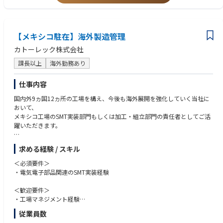
・電気関連の知識
・自動車などの整備経験
※業界・職種未経験であっても、意欲・お人柄により歓迎致します。
【メキシコ駐在】海外製造管理
カトーレック株式会社
課長以上
海外勤務あり
仕事内容
国内外9ヵ国12ヵ所の工場を構え、今後も海外展開を強化していく当社に
おいて、
メキシコ⼯場のSMT実装部⾨もしくは加⼯・組⽴部⾨の責任者としてご活
躍いただきます。
【主な業務内容】
求める経験 / スキル
●SMT実装部門あるいは組立・加工部門の製造全般管理
●工場全体の生産性向上／業務効率化への取り組み／品質向上に向けた改
＜必須要件＞
善活動への取り組み
・電気電子部品関連のSMT実装経験
●ローカルスタッフの採用・育成／マネジメント
●⼯場⻑と共に⼯場全体の運営、補佐
＜歓迎要件＞
●取引先対応
・工場マネジメント経験
・海外勤務(長期出張もしくは駐在)のご経験
従業員数
【OJTトレーニング】
・英語や現地語(スペイン語)のスキル