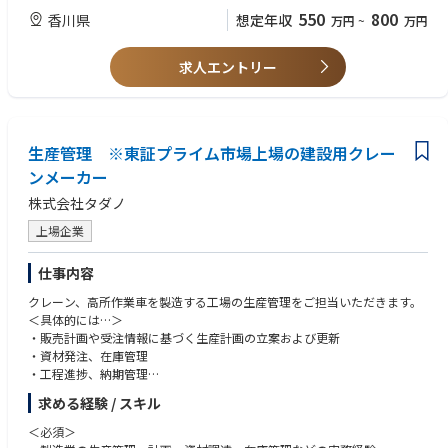
学習し、成長し続ける姿勢が求められます。
550
800
香川県
想定年収
万円
~
万円
求人エントリー
生産管理 ※東証プライム市場上場の建設用クレー
ンメーカー
株式会社タダノ
上場企業
仕事内容
クレーン、高所作業車を製造する工場の生産管理をご担当いただきます。
＜具体的には…＞
・販売計画や受注情報に基づく生産計画の立案および更新
・資材発注、在庫管理
・工程進捗、納期管理
・実績データ分析と改善課題抽出
求める経験 / スキル
・関係部門連携によるトラブル対応
・生産管理システムやExcelを用いたデータ登録およびメンテナンス
＜必須＞