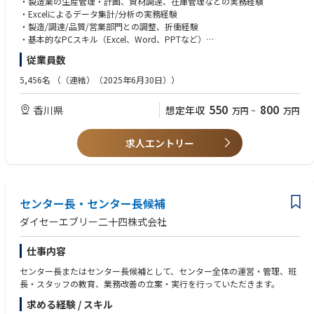
・製造業の生産管理・計画、資材調達、在庫管理などの実務経験
◆業務のやりがい・魅力
・Excelによるデータ集計/分析の実務経験
あらゆる生産要素（人、工程、部品など）に目を配り、工場を円滑に動か
・製造/調達/品質/営業部門との調整、折衝経験
す司令塔しての役割を果たすことができます。
・基本的なPCスキル（Excel、Word、PPTなど）
また、一人の裁量権が大きく、工場を動かしている充実感を感じることが
＜歓迎＞
従業員数
できます。
・生産計画立案/進捗・納期管理、工程調整の経験者
・資材や原材料の購買・調達業務、在庫最適化の経験
5,456名
（（連結）（2025年6月30日））
​・生産性向上、リードタイム短縮、在庫削減、不良率低減などの改善プロ
ジェクト経験
550
800
香川県
想定年収
万円
~
万円
・生産管理システム（ERP／MESなど）の運用経験
・海外拠点との対応(英語)
求人エントリー
センター長・センター長候補
ダイセーエブリー二十四株式会社
仕事内容
センター長またはセンター長候補として、センター全体の運営・管理、班
長・スタッフの教育、業務改善の立案・実行を行っていただきます。
求める経験 / スキル