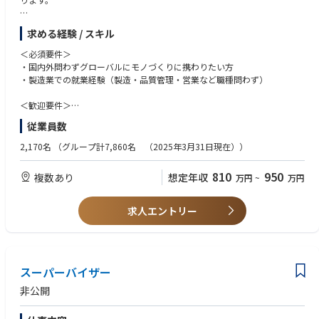
【業務内容】
求める経験 / スキル
お客様（メーカー）より依頼を受けた製品（主に電子基板の実装や組立）
の製造に関わる業務全般をお任せいたします。
＜必須要件＞
・国内外問わずグローバルにモノづくりに携わりたい方
●基板実装（基板への電子部品のはんだ付け）における組立・加工
・製造業での就業経験（製造・品質管理・営業など職種問わず）
●基板実装機の操作・修理、実装プログラムの調整
●取引先メーカーへの対応（品質・生産調整 等）
＜歓迎要件＞
・英語（日常会話レベル）
従業員数
【取り扱う製品（例）】
・電気・電子部品の知識をお持ちの方
・車載関連製品・家電（カメラ、オーディオ、エアコン、洗濯機 等）・医
・海外留学や海外出張、海外勤務のご経験をお持ちの方
2,170名
（グループ計7,860名 （2025年3月31日現在））
療機器・宇宙関連 等
＜求める人物像＞
810
950
複数あり
想定年収
万円
~
万円
【入社後のキャリアパス】
・社内の様＜な事象に対して対応を行っていくため、フットワーク軽く、
入社後は１～３か月程度、国内工場にて座学及びOJTを中心とした研修を
自ら考え柔軟に行動できる方
行った後に海外工場へ配属。
・赴任先のルールや文化を理解して適応、順応していく力を持っている方
求人エントリー
また、語学についてはオンラインでの学習ツールにてキャッチアップいた
だきます。
海外工場に赴任後は、まずはローカル社員と共に製造現場業務を覚えてい
ただき、徐々に製造現場の管理をお任せいたします。
各海外工場には日本人も常駐しており、OJT研修にて丁寧に教育いたしま
スーパーバイザー
す。
非公開
入社後は他海外工場での赴任も可能、国内帰任後は高松もしくは松山工場
で製造管理としてご活躍いただくことも可能です。