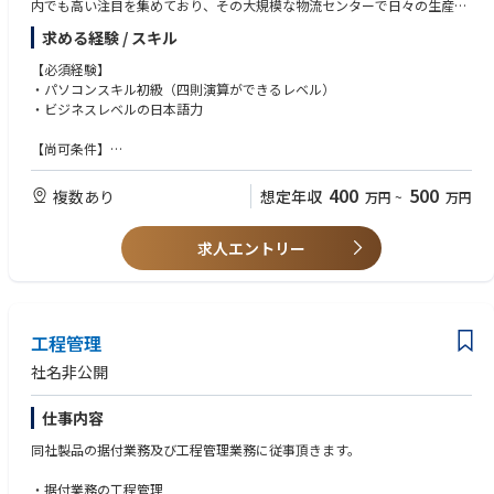
内でも高い注目を集めており、その大規模な物流センターで日々の生産性
ーション、議論の取りまとめなどを担当します。
向上や品質向上の一端を担っていただきます。今後ますます拡大・発展し
求める経験 / スキル
ていくビジネスの根幹を支えていただくポジションです。
A day in the life
=====================================
※勤務は夜勤を含む3交代制のシフト勤務になります。
【必須経験】
・パソコンスキル初級（四則演算ができるレベル）
工程管理マネージャーのサポートのもと、以下の業務を行って頂きます。
・ビジネスレベルの日本語力
・入出荷業務に関わる計画作成
【Area Manager】
・入出荷に係る各種事務作業及びその改善
Key job responsibilities
【尚可条件】
・安全・品質・作業効率の向上に向けたプロジェクトの立案或いは推進
【具体的な業務内容】
・チームワークを重視し、チームプレーのための気配りができる方
・業務標準化の推進
■配送管理
・向上心があり、今よりも成長したいという熱意がある方
400
500
複数あり
想定年収
万円
~
万円
(例) 新人さんにも分かりやすいマニュアルの作成や、トレーニングプログ
入荷した商品の仕分け・出荷作業および配送ルートの計画を立案します。
・臨機応変に行動し、理論的に物事の判断ができる方
ラムの開発など
“どのアイテムを、いつ、何人で仕分けするか”、“どの地域に、どのよう
・物流または製造業での経験があれば尚可
な順番で配送するか”などをプランニングしてください。
求人エントリー
・主体的でスピード感をもった方を求めます
※倉庫内での入出荷、在庫管理を通して、物流の仕組みやマネージメント
全体の作業・人員計画はシニアエリアマネージャーが行ないます。連携を
・ピープルマネージメント経験
を学べます。
しっかり取り、仕分けや配送などが滞りなく進む計画を立ててください。
・パソコンスキル（関数、VLOOKUP、マクロ）
※工程管理マネージャーへのキャリアアップや社内公募による他部署への
・読み書きレベルの英語力
異動のチャンスもあります。
■シフト・勤怠・作業管理
工程管理
仕分けや出荷、配送などを担うスタッフの管理業務です。
※勤務はシフト制となります。夜勤もございます。
人員は数十名。
社名非公開
物流量に合わせてシフトを組むほか、業務がスムーズに進捗しているかな
※拠点は全国にあるため、組織やポジションの変更により、お引越しを伴
どを管理します。
仕事内容
う転勤が発生する可能性もございます。
シフト調整を担当するアシスタントスタッフ（3～4名）と連携し、状況把
握や指示出しなどをしてください。
同社製品の据付業務及び工程管理業務に従事頂きます。
業務管理は社内システムで行います。
・据付業務の工程管理