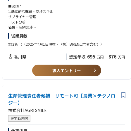
コスト分析
■必須：
価格交渉
1.基本的な購買・交渉スキル
サプライヤー管理
3.社内調整・連携
コスト分析
生産計画作成部署との連携し、購買計画を立案
価格・契約交渉
トラブル（品質、供給）発生時の対応
従業員数
2.戦略的な調達の策定・実行
992名
（（2025年4月1日現在・（株）BIKEN出向者含む））
3.リスクマネジメント
供給リスクの評価
695
876
香川県
想定年収
万円
~
万円
品質問題の早期検知
4.コミュニケーション・調整力
求人エントリー
社内関連部署（品質保証部、品質管理部、原薬部、製剤部等）との連携
トラブル発生時の迅速な意思決定と調整
■歓迎：
生産管理責任者候補 リモート可【農業×テクノロ
1.医薬品特有の品質・規制対応力
ＧＭＰの理解
ジー】
サプライヤー監査における品質部門との連携
株式会社AGRI SMILE
2.データ分析・システムの活用
在宅勤務可
購買データ分析
ERPの活用
仕事内容