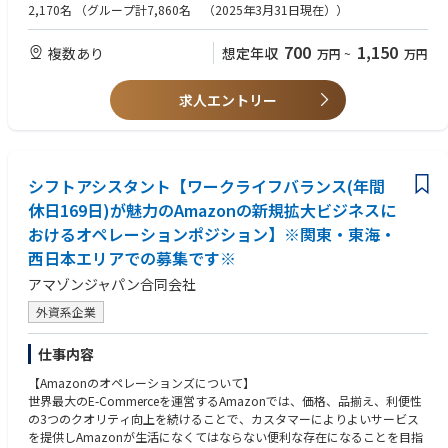
ご入社後は、国内工場(高松工場もしくは松山工場)でのOJTトレーニング
2,170名
（グループ計7,860名 （2025年3月31日現在））
を予定しております。
＜求める人物像＞
研修期間は1ヶ月～3カ月程度です。ご本人のスキル・ご経験・習熟度によ
・赴任先のルールや文化を理解して適応、順応していく力を持っている方
700
1,150
複数あり
想定年収
万円
~
万円
り研修期間は異なります。
・海外に長期赴任が可能な方
【キャリアパス】
求人エントリー
工場長や現地法人の社長等、経営を担うこともできるポジションです。
シフトアシスタント【ワークライフバランス(年間
休日169日)が魅力のAmazonの新規拡大ビジネスに
おけるオペレーションポジション】※関東・東海・
西日本エリアでの募集です※
アマゾンジャパン合同会社
外資系企業
仕事内容
【Amazonのオペレーションズについて】
世界最大のE-Commerceを運営するAmazonでは、価格、品揃え、利便性
の3つのクオリティ向上を続けることで、カスタマーによりよいサービス
を提供しAmazonが生活になくてはならない便利な存在になることを目指