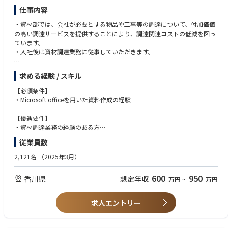
ストマイルを行うというのは、日本ではAmazonが初めての取り組みとな
仕事内容
っています。コロナ禍も伴う昨今のEC流通量の急激な増加やドライバー不
足の問題などもあって、既存の大手キャリア(輸送会社)に頼らない配送モ
・資材部では、会社が必要とする物品や工事等の調達について、付加価値
デルの構築は社会の課題解決という観点でも非常に有用なものとなってお
の高い調達サービスを提供することにより、調達関連コストの低減を図っ
り、北米からスタートして世界各地域で急成長しているビジネスであるた
ています。
め、各方面から大いに注目されています。
・入社後は資材調達業務に従事していただきます。
AMZLとしては、自分たちが主導して構築する『ラストマイル』を通し
て、Amazonを利用するユーザーに対して、更なる高品質なCustomer
【具体的には】
求める経験 / スキル
Experience（顧客体験）を提供し、ひいてはAmazon全体のサービスバリ
・資材調達戦略の立案・推進
ューを引き上げていくことを最終的なミッションとしています。
・個別調達計画の策定
【必須条件】
現在このAMZLにて、『Delivery Station(DS)』というFCからユーザーの自
・物品・工事・業務委託の調達
・Microsoft officeを用いた資料作成の経験
宅に昇進を届けるまでの中継役を担う拠点で、各種のオペレーション業
・契約・支払管理（納期管理含む）
務をご担当いただける方を探しております。
・子会社の資材調達業務の代行 など
【優遇要件】
勤務地は日本全国にあるので、ご自身の希望する勤務地を選択いただくこ
・資材調達業務の経験のある方
とが可能です（詳しくは勤務地情報をご確認ください）。
・社内外の折衝、調整の経験がある方
従業員数
また、4勤3休の勤務形態となっており、年間休日169日というワークライ
・コミュニケーション力がある方
フバランスに優れた働き方が出来る点も魅力となっております。
2,121名
（2025年3月）
詳細は下記をご確認ください。
600
950
香川県
想定年収
【ポジション詳細】
万円
~
万円
Amazonでは数億という膨大な商品を取り扱っており、多くのサプライヤ
ーから入荷したアイテムはフルフィルメントセンターという物流拠点に集
求人エントリー
約され、各地のデリバリーステーション（配送拠点）を経てお客様先に届
けられます。
現在、Amazonでは物流網を拡大すべくデリバリーステーションの全国展