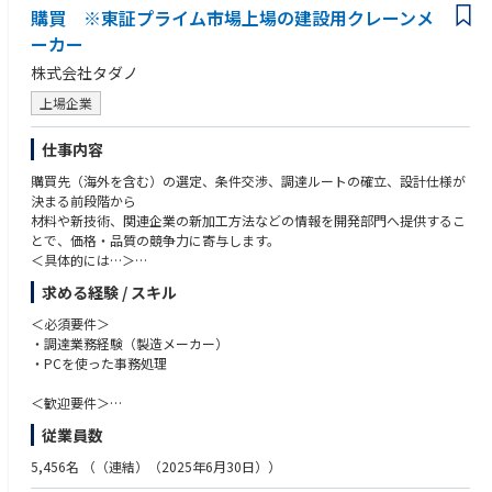
購買 ※東証プライム市場上場の建設用クレーンメ
ーカー
株式会社タダノ
上場企業
仕事内容
購買先（海外を含む）の選定、条件交渉、調達ルートの確立、設計仕様が
決まる前段階から
材料や新技術、関連企業の新加工方法などの情報を開発部門へ提供するこ
とで、価格・品質の競争力に寄与します。
＜具体的には…＞
・既存部品のVEによるコストダウン
求める経験 / スキル
・クレーン部品調達（国内・海外）採用のため、社内関係部署への提案
・当社、製作図面とサプライヤ見積りとの妥当性検証（査定）
＜必須要件＞
・品質に関する社内窓口業務（社内品質関係部署との連携）
・調達業務経験（製造メーカー）
・当社指定納期に対する納期管理
・PCを使った事務処理
・海外グループ会社への部品調達情報の提供及び共有
＜歓迎要件＞
◆業務のやりがい・魅力
・海外サプライヤとの交渉（英語）
従業員数
調達する部品の機能やお客様から求められる品質・技術は日進月歩で進化
・VEリーダー
しています。
・溶接構造物、機械加工品、自動車部品/油圧部品、電子部品等の知識
5,456名
（（連結）（2025年6月30日））
購買先と対等に交渉を進めるためには、最新の情報を逐次取り入れ、常に
※交渉に必要なコミュニケーション能力に優れた方を希望します。