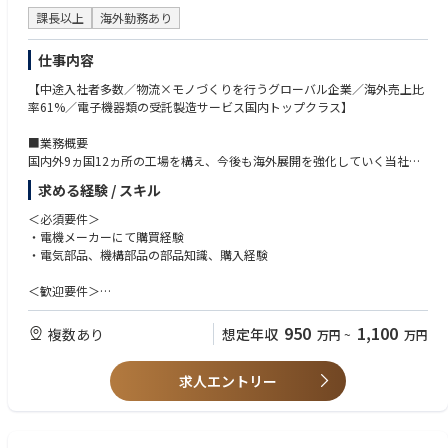
課長以上
海外勤務あり
仕事内容
【中途入社者多数／物流×モノづくりを行うグローバル企業／海外売上比
率61%／電子機器類の受託製造サービス国内トップクラス】
■業務概要
国内外9ヵ国12ヵ所の工場を構え、今後も海外展開を強化していく当社に
おいて、海外工場（タイ）にて資材／購買責任者としてご活躍いただきま
求める経験 / スキル
す。
＜必須要件＞
■主な業務内容
・電機メーカーにて購買経験
・部品調達フォロー、確認
・電気部品、機構部品の部品知識、購入経験
・部品選定、価格契約、立ち上げフォロー
・開発購買（ve品）
＜歓迎要件＞
・国内、海外の資材部門に対する横串活動
・海外への長期出張/海外赴任のご経験
・ローカルメンバー社員の採用・育成／マネジメント
・英語の日常会話レベル ※業務で使う言語は、日本語と英語です。
950
1,100
複数あり
想定年収
万円
~
万円
・VE(Value Engineering),VA(Value Analysis)の経験
■OJTトレーニング
・品質に関するスキル、部品メーカーに関するスキル
ご入社後は、国内工場（高松工場・グローバルEMSセンター）でのOJTト
求人エントリー
・商品化（製品立ち上げ）において、各イベント毎に購買、技術、QAなど
レーニングを予定しております。
の役割
研修期間は1ヶ月程度の予定です。ご本人のスキル・ご経験・習熟度によ
・手配図面関係のスキル
り研修期間は異なります。
・お客様や部品メーカー、ローカルスタッフと円滑にコミュニケーション