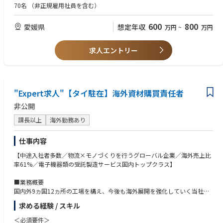
70名
（非正規雇用社員を含む）
600
800
愛媛県
想定年収
万円
~
万円
求人エントリー
"Expert求人"【タイ駐在】海外資材購買責任者
非公開
課長以上
海外勤務あり
仕事内容
【中途入社者多数／物流×モノづくりを行うグローバル企業／海外売上比
率61%／電子機器類の受託製造サービス国内トップクラス】
■業務概要
国内外9ヵ国12ヵ所の工場を構え、今後も海外展開を強化していく当社に
おいて、海外工場（タイ）にて資材／購買責任者としてご活躍いただきま
求める経験 / スキル
す。
＜必須要件＞