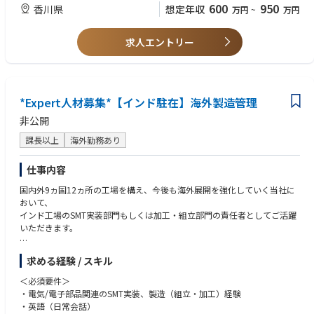
600
950
香川県
想定年収
万円
~
万円
求人エントリー
*Expert人材募集*【インド駐在】海外製造管理
非公開
課長以上
海外勤務あり
仕事内容
国内外9ヵ国12ヵ所の工場を構え、今後も海外展開を強化していく当社に
おいて、
インド⼯場のSMT実装部⾨もしくは加⼯・組⽴部⾨の責任者としてご活躍
いただきます。
【主な業務内容】
求める経験 / スキル
●SMT実装部門あるいは組立・加工部門の製造全般管理
●工場全体の生産性向上／業務効率化への取り組み／品質向上に向けた改
＜必須要件＞
善活動への取り組み
・電気/電子部品関連のSMT実装、製造（組立・加工）経験
●ローカルスタッフの採用・育成／マネジメント
・英語（日常会話）