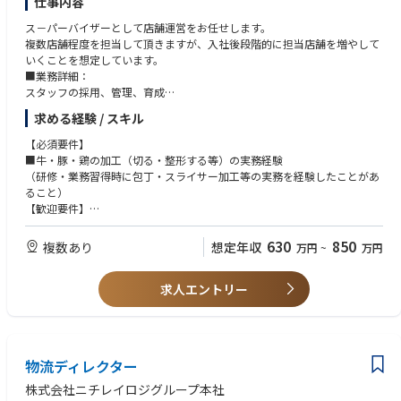
仕事内容
将来的には、国内外問わず工場全体のマネジメントができる人材を目指し
ていただきます。
ス－パーバイザーとして店舗運営をお任せします。
複数店舗程度を担当して頂きますが、入社後段階的に担当店舗を増やして
【魅力】
いくことを想定しています。
●日本のモノづくりを支えることができる
■業務詳細：
製造業において、EMSの存在価値は年々高まっており、今後も拡大が見込
スタッフの採用、管理、育成
まれている成長市場です。
売上集計、売上増進戦略の立案
弊社においても、海外EMS事業は重要戦略に置かれており、モノづくりの
求める経験 / スキル
販促企画の立案、実行
最前線でご活躍いただきます。
キャンペーン立案、実行など
【必須要件】
●ローカルと一緒に仕事をすることができる
■牛・豚・鶏の加工（切る・整形する等）の実務経験
日本では経験できないようなローカルな環境で、現地スタッフとモノづく
（研修・業務習得時に包丁・スライサー加工等の実務を経験したことがあ
りに関わるやりがいを感じることができます。
ること）
●若いうちから海外で挑戦できる
【歓迎要件】
若いうちから海外工場で就業することができ、将来的には経営を担うこと
■小売（スーパー・ドラッグストア・食品量販店）での精肉部門経験あれ
もできるポジションです。
ば
630
850
複数あり
想定年収
万円
~
万円
【キャリアパス】
求人エントリー
国内工場・海外工場にて基板実装の知識・経験を積んでいただき、まずは
製造現場管理ができるようになっていただきます。
将来的には工場長や現地法人の社長等、経営を担うこともできるポジショ
ンです。
物流ディレクター
株式会社ニチレイロジグループ本社