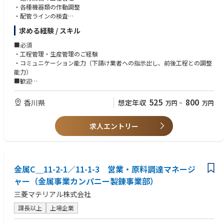
■業務改善
・各種機器類の作動調整
安全・品質・生産性向上や業務効率化などを実現するための業務です。
・配管ラインの検査
業務フローや業務環境、作業内容などにおける問題を見つけ、改善案やそ
・検査の対応
求める経験 / スキル
の実施計画を立案します。
・社内報告資料作成
シニアエリアマネージャーとは定期的に業務改善のミーティングをするた
・協力会社の指揮、管理
■必須
め、積極的に意見を出してください。
・前後工程とのスケジュール調整
・工程管理・生産管理のご経験
・コミュニケーション能力（下請け業者への指示出し、前後工程との調整
A day in the life
能力）
※勤務は夜勤を含む3交代制のシフト勤務になります。
■歓迎
・製造の知見
525
800
香川県
想定年収
万円
~
万円
求人エントリー
金属C＿11-2-1／11-1-3 営業・原料調達マネージ
ャー（金属事業カンパニー製錬事業部）
三菱マテリアル株式会社
課長以上
上場企業