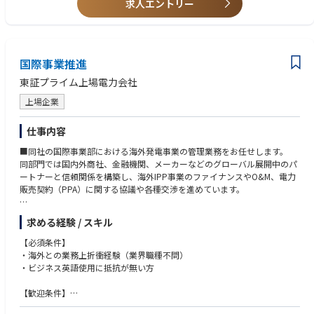
研修期間は1ヶ月～3カ月程度です。ご本人のスキル・ご経験・習熟度によ
求人エントリー
＜求める人物像＞
82051
り研修期間は異なります。
・赴任先のルールや文化を理解して適応、順応していく力を持っている方
・シフトアシスタント職について：https://www.amazon.co.jp/career/p
・海外に長期赴任が可能な方
asa
【キャリアパス】
仕事内容
工場長や現地法人の社長等、経営を担うこともできるポジションです。
国際事業推進
東証プライム上場電力会社
上場企業
仕事内容
■同社の国際事業部における海外発電事業の管理業務をお任せします。
同部門では国内外商社、金融機関、メーカーなどのグローバル展開中のパ
ートナーと信頼関係を構築し、海外IPP事業のファイナンスやO&M、電力
販売契約（PPA）に関する協議や各種交渉を進めています。
【具体的には】
求める経験 / スキル
・海外発電事業者の財務面・コンプライアンス管理
・収益性、リスク評価、資金調達、契約締結等の業務
【必須条件】
・発電所の新設・増設・改良・修繕に必要な資材調達、発電燃料の選定・
・海外との業務上折衝経験（業界職種不問）
調達・手配
・ビジネス英語使用に抵抗が無い方
・市場拡大が見込まれる再生可能エネルギーの獲得に向けた情報収集、関
係者との協議等、価格情報や技術動向なども視野に入れ、電力の安定供給
【歓迎条件】
を支えるお仕事です。
・エネルギー業界での海外事業部経験