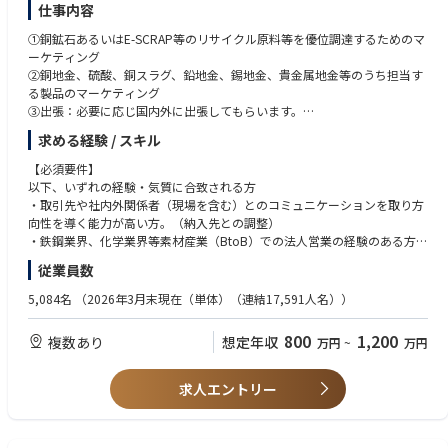
仕事内容
①銅鉱石あるいはE-SCRAP等のリサイクル原料等を優位調達するためのマ
ーケティング
②銅地金、硫酸、銅スラグ、鉛地金、錫地金、貴金属地金等のうち担当す
る製品のマーケティング
③出張：必要に応じ国内外に出張してもらいます。
求める経験 / スキル
①、②とも取引の対象は国内外の法人で、その業界においてはお互いの存
在は認知しているケースがほとんどです(取引の有無を問わず)。既存顧客
【必須要件】
の深耕の比率が高い業務となります。調達候補先あるいは販売候補先の動
以下、いずれの経験・気質に合致される方
向、同業他社の動き等を精査してもらいます。
・取引先や社内外関係者（現場を含む）とのコミュニケーションを取り方
向性を導く能力が高い方。（納入先との調整）
※営業と原料調達は別担当となります。
・鉄鋼業界、化学業界等素材産業（BtoB）での法人営業の経験のある方。
※銅事業の業務として密接な関係性があること、及びスキルセットとして
・例えば新規の取引先に自社の優位性をアピールできるチャレンジ精神の
従業員数
近しいこと、入社後異動もありえます。
旺盛な方。
※ご応募時、希望業務お伺い致します。これまでの経験と適性、ご意向を
5,084名
（2026年3月末現在（単体）（連結17,591人名））
踏まえて配属先業務の決定とさせて頂きます。
【歓迎要件】
・取引先が海外であることが多いので海外との取引経験や勤務経験のある
800
1,200
複数あり
想定年収
万円
~
万円
方。
【将来的にお任せしたい業務】
・語学堪能であれば尚歓迎。
金属事業カンパニーにおける幅広い業務を複数経験し知見を高めた上で、
求人エントリー
原料調達や製品販売の担当業務のリーダーとして成長することを期待して
【語学力】
います。
・ビジネスにおいて英語使用経験があることが望ましい。英語の使用頻度
は担当業務により異なるが、20％～80％程度。普段の業務ではメール中心