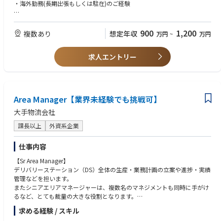
●⼯場⻑と共に⼯場全体の運営、補佐
・海外勤務(長期出張もしくは駐在)のご経験
●取引先対応
＜歓迎要件＞
【インド工場について】
・工場長などのマネジメント経験
900
1,200
複数あり
想定年収
万円
~
万円
インド国内において、EMS事業の合弁会社を設立しております。
・インドへの駐在経験
車載製品の需要が高まるインド市場において、車載向けのプリント基板実
装や完成品アセンブリの受託サービスを提供し、事業拡大に取り組んでい
求人エントリー
＜求める人物像＞
ます。
・海外駐在経験がある方（インドなら歓迎）
ローカル含め約800名、うち日本人駐在は2名です。
・赴任先のルールや文化を理解して適応、順応していく力を持っている方
・海外に長期赴任が可能な方
【OJTトレーニング】
Area Manager【業界未経験でも挑戦可】
ご入社後は、国内工場(高松工場もしくは松山工場)でのOJTトレーニング
を予定しております。
大手物流会社
研修期間は3ヶ月～6カ月程度を予定しております。その後、インドに赴任
頂く予定です。
課長以上
外資系企業
ご本人のスキル・ご経験・習熟度により研修期間は異なります。
仕事内容
【キャリアパス】
【Sr Area Manager】
長期的に海外で就業することができ、将来的には経営を担うこともできる
デリバリーステーション（DS）全体の生産・業務計画の立案や進捗・実績
ポジションです。
管理などを担います。
またシニアエリアマネージャーは、複数名のマネジメントも同時に手がけ
るなど、とても裁量の大きな役割となります。
求める経験 / スキル
Key job responsibilities