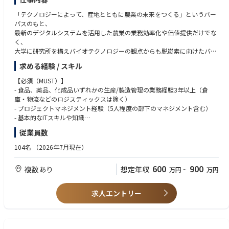
3.グローバル調達スキル
「テクノロジーによって、産地とともに農業の未来をつくる」というパー
為替リスク管理
パスのもと、
海外サプライヤーとの交渉
最新のデジタルシステムを活用した農業の業務効率化や価値提供だけでな
く、
4.外部委託マネジメント
大学に研究所を構えバイオテクノロジーの観点からも脱炭素に向けたバイ
委託先選定
オスティミュラントという新たな農業資材開発などを行なっています。
求める経験 / スキル
知的財産・機密保持の管理
現在、食品残渣から新規農業資材の開発に成功し、事業拡大にあたって、
サプライチェーン構築・運用業務全般を担当する方を募集します。
【必須（MUST）】
- 食品、薬品、化成品いずれかの生産/製造管理の業務経験3年以上（倉
主な業務は以下のとおりです。適正や状況により下記以外の業務をお願い
庫・物流などのロジスティックスは除く）
する場合もございます。
- プロジェクトマネジメント経験（5人程度の部下のマネジメント含む）
- サプライチェーンの構築と計画立案、実行管理、効率化
- 基本的なITスキルや知識
- 原料調達先の探索、管理、サプライヤーとの交渉
- 以下のシステム等を利用します。
従業員数
- 原料保管、品質保証の構築
Googleスプレッドシート、ドキュメント
- 原料、資材在庫管理
Microsoft Office（Excel、PowerPoint、Word）
104名
（2026年7月現在）
- 受発注業務
Zoom、Gmail、Slack、MoneyForward経費・債務支払い
600
900
複数あり
想定年収
万円
~
万円
【歓迎（WANT）】
- 農学にご関心のある方
- 英語力（読み書きレベル）
求人エントリー