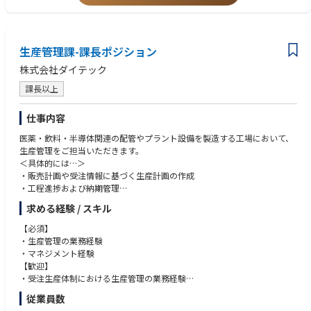
生産管理課-課長ポジション
株式会社ダイテック
課長以上
仕事内容
医薬・飲料・半導体関連の配管やプラント設備を製造する工場において、
生産管理をご担当いただきます。
＜具体的には…＞
・販売計画や受注情報に基づく生産計画の作成
・工程進捗および納期管理
・部資材等の発注、在庫管理
求める経験 / スキル
・組織全体のマネジメント
【必須】
◆やりがい・魅力
・生産管理の業務経験
組織の基盤づくりやマネジメントスキルを一段と高め、成長をリードして
・マネジメント経験
いただくポジションです。
【歓迎】
・受注生産体制における生産管理の業務経験
・金属加工業もしくは管工事業での実務経験
従業員数