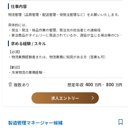
仕事内容
物流管理（品質管理・配送管理・受発注管理など）をお願いいたします。
具体的には、
・受注・発注・検品作業の管理、発注先の担当者との連絡役
・客注商品がタイムリーに発送されているか、遅延が生じる場合等のCS対
応が適切になされているかのモニタリング
求める経験 / スキル
・商品原価を低廉にするための仕様見直し
・機能向上やお客様満足度UPに向けた各種打ち手の検討と実行 など
【必須】
・物流業務経験者または、物流業務に知見がある方（営業も可）
■キャリアパス：
現場のオペレーションを見て改善するだけでなく、
【歓迎】
物流DX事業、経営企画、事業管理部門、海外事業などご希望に応じて幅広
・冷凍物流の業務経験
くご案内可能です。
・海外での物流業務経験
400
800
複数あり
想定年収
万円
~
万円
【求める人物像】
・ニチレイバリューズに共感して頂ける方
求人エントリー
・人とコミュニケーションをとることが好きな方
・物事の仕組みを作ることが好きな方
・答えのない課題に取り組むことが好きな方
・幅広い経験を積み、将来的には海外事業にも携わりたいと考えている方
製造管理マネージャー候補