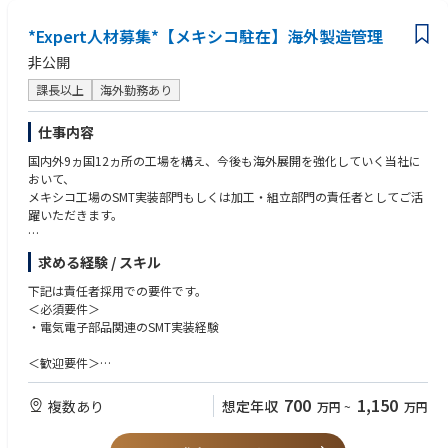
開に注力中です。
様々な業界出身（小売・飲食、営業、製造業など）のメンバーが多く活躍
*Expert人材募集*【メキシコ駐在】海外製造管理
しており、メンバー一丸となってミッション達成の為取り組んでいます。
非公開
“Amazon”の重要拠点で物流を進化させる新規ビジネスに携わる、そんな
挑みがいのあるミッションに、あなたの経験を活かしてみませんか。
課長以上
海外勤務あり
【業務内容】
仕事内容
作成された日々の計画に沿って、作業工程が計画通りに円滑に進むようサ
ポートを行います。
国内外9ヵ国12ヵ所の工場を構え、今後も海外展開を強化していく当社に
･社内ツールを使った生産管理業務
おいて、
･チームメンバーと一緒に現場の課題に対し改善プランの策定、実行
メキシコ⼯場のSMT実装部⾨もしくは加⼯・組⽴部⾨の責任者としてご活
･DSP (運送業務委託先) と協力して配送状況の把握
躍いただきます。
･安全・品質・作業効率の向上に向けたプロジェクトの立案および推進
･標準作業手順書（SOP）の作成や業務標準化の推進
【主な業務内容】
求める経験 / スキル
*マネージャーやチームのサポートのもと上記業務を行っていただきま
●SMT実装部門あるいは組立・加工部門の製造全般管理
す。
●工場全体の生産性向上／業務効率化への取り組み／品質向上に向けた改
下記は責任者採用での要件です。
*デリバリーステーション内での配送を通して、物流の仕組みやマネージ
善活動への取り組み
＜必須要件＞
メントを学べます。
●ローカルスタッフの採用・育成／マネジメント
・電気電子部品関連のSMT実装経験
*マネージャーへのキャリアアップや社内公募による他部署への異動のチ
●⼯場⻑と共に⼯場全体の運営、補佐
ャンスもあります。
●取引先対応
＜歓迎要件＞
*勤務はシフト制となります。（夜勤有）
・工場マネジメント経験
本ポジションの所属部門等に関する詳細は、下記リンク先をご参照くださ
【OJTトレーニング】
・海外勤務(長期出張もしくは駐在)のご経験
700
1,150
複数あり
想定年収
い。
万円
~
万円
ご入社後は、国内工場(高松工場もしくは松山工場)でのOJTトレーニング
・英語や現地語(スペイン語)のスキル
・AMZL部門の紹介：https://www.amazon.co.jp/b?node=5637343051
を予定しております。
・関東エリアの勤務地紹介：https://www.amazon.co.jp/b?node=85210