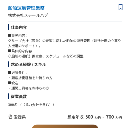
【可能性のあるキャリアステップ】
であるが、対面での商談の機会もあります。
原料調達、製品販売や鉱山投資等の幅広い金属事業の業務を経験した上
船舶運航管理業務
・海外相手の交渉の際に、臆せずに相手とコミュニケーションをとれるこ
で、我が社の金属事業の中核人材になり事業運営に参加してもらうことを
とが必須。
株式会社スチールハブ
期待しています。
※所属部署により、英語頻度は異なります。部署間での異動もありえるた
め、英語に抵抗がない方が望ましいです。
仕事内容
【仕事上でのやりがい、厳しさ】
世界情勢や景気動向等外部環境の変化や需給の動き、当社の生産状況等の
■業務内容：
様々な変化にも素早く反応・判断し、原料調達量や製品販売量を調整しな
グループ会社（客先）の要望に応じた船舶の運行管理（運行計画の立案や
ければならない難しさがある一方で、国内外の取引先との取引金額も大き
入出港のサポート）。
く、取引先と良好な関係を築き商談を成功させたときはやりがいを感じま
■具体的な内容
す。
◇船舶の運航計画立案、スケジュールなどの調整
◇船舶の運航状況の確認、管理業務
----------------------------------------------------------------------------------------------------
求める経験 / スキル
・船の運航スケジュール管理。着岸、離岸の手配、急な雨などのスケジ
--------------------
ュール変更、事故処理が主業務。当該社の船のみならず、グループ会社全
■必須条件：
体の船の管理を実施。
・顧客折衝経験をお持ちの方
【魅力情報】
■管理する船：
■歓迎：
①脱炭素社会や持続可能な開発目標(SDGs)の実現のためには、資源循環は
◇タグボート…船舶や水上構造物を押したり引いたりする船
・通関士資格をお持ちの方
欠かせません。金属事業カンパニーでは銅製錬所等生産現場の機能を活か
◇大型のバージ船…鋼材など重い荷物を水上輸送する船
して資源循環を推進しています。そのためには安定的な原料の集荷とリサ
従業員数
国内船３隻、海外船5隻、その他今治造船グループの船を管理していただ
イクル原料から生産された製品の安定的な販売は不可欠です。原料集荷、
きます。
製品販売は社会的意義の高い業務です。
300名
（（協力会社を含む））
②原料調達、製品販売ともに主な取引相手先は海外になりますが、その競
500
700
愛媛県
想定年収
万円
~
万円
争は年々厳しさを増しています。チームとして相手先と粘り強く交渉した
結果としての成約は当社生産現場の操業の安定に寄与、増収につながり仕