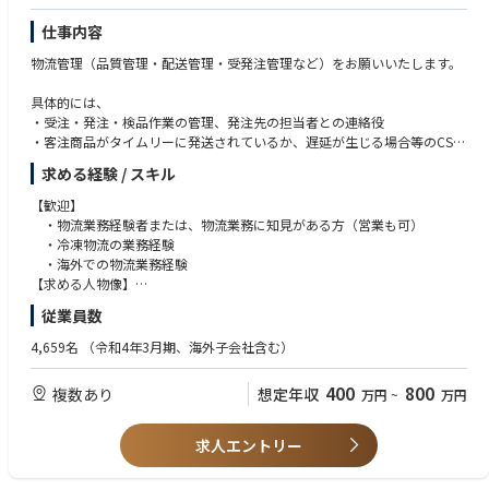
仕事内容
物流管理（品質管理・配送管理・受発注管理など）をお願いいたします。
具体的には、
・受注・発注・検品作業の管理、発注先の担当者との連絡役
・客注商品がタイムリーに発送されているか、遅延が生じる場合等のCS対
応が適切になされているかのモニタリング
求める経験 / スキル
・商品原価を低廉にするための仕様見直し
・機能向上やお客様満足度UPに向けた各種打ち手の検討と実行 など
【歓迎】
・物流業務経験者または、物流業務に知見がある方（営業も可）
■キャリアパス：
・冷凍物流の業務経験
現場のオペレーションを見て改善するだけでなく、
・海外での物流業務経験
物流DX事業、経営企画、事業管理部門、海外事業などご希望に応じて幅広
【求める人物像】
くご案内可能です。
・顧客思考で物事を考えられる方
従業員数
・交渉力のある方
・チーム貢献に対しての意識が高い方
4,659名
（令和4年3月期、海外子会社含む）
・学習意欲・チャレンジ精神がある方
400
800
複数あり
想定年収
万円
~
万円
求人エントリー