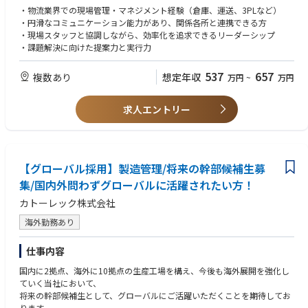
・物流業界での現場管理・マネジメント経験（倉庫、運送、3PLなど）
・円滑なコミュニケーション能力があり、関係各所と連携できる方
・現場スタッフと協調しながら、効率化を追求できるリーダーシップ
・課題解決に向けた提案力と実行力
537
657
複数あり
想定年収
万円
~
万円
求人エントリー
【グローバル採用】製造管理/将来の幹部候補生募
集/国内外問わずグローバルに活躍されたい方！
カトーレック株式会社
海外勤務あり
仕事内容
国内に2拠点、海外に10拠点の生産工場を構え、今後も海外展開を強化し
ていく当社において、
将来の幹部候補生として、グローバルにご活躍いただくことを期待してお
ります。