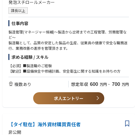
発泡スチロールメーカー
課長以上
仕事内容
製造管理(マネージャー候補)～製造から出荷までの工程管理、労務管理な
ど～
製造職として、品質の安定した製品の生産、従業員の健康で安全な職務遂
行、業務改善の進捗を管理頂きます。
求める経験 / スキル
【必須】■製造職のご経験
【歓迎】■設備保全や修繕計画、安全衛生に関する知識をお持ちの方
600
700
複数あり
想定年収
万円
~
万円
求人エントリー
【タイ駐在】海外資材購買責任者
非公開