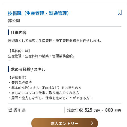
技術職（生産管理・製造管理）
非公開
仕事内容
技術職として幅広い生産管理・施工管理業務をお任せします。
【具体的には】
生産管理・生産体制の構築・管理業務全般。
現場作業を行う協力会社のスタッフに指示を出し、他部署とも綿密に連携
求める経験 / スキル
しながら
竣工日に照準を合わせ、スケジュール通りに工事を進めてください。
【必須要件】
・普通免許保持
船舶の建造は、複数のブロックに分け、それぞれを組み上げます。
・基本的なPCスキル（Excelなど）をお持ちの方
一つの現場に最大で数百人の作業スタッフが関わります。
・まじめにコツコツ仕事に取り組んでくれる方
その全てをコントロール。責任もやりがいも大きな仕事です。
・周囲と協力しながら、仕事を進めることができる方
日々の仕事を通じて、スキルと経験が自然と磨かれます。
・気配りができる方
525
800
香川県
想定年収
万円
~
万円
※まずはできる範囲の業務から取り組んでいただきます（先輩たちもみん
【歓迎要件】
なそうでした）。
・製造業での勤務経験
先輩について学びながら、徐々に全体を把握してください。
求人エントリー
・生産管理/施工管理の実務経験