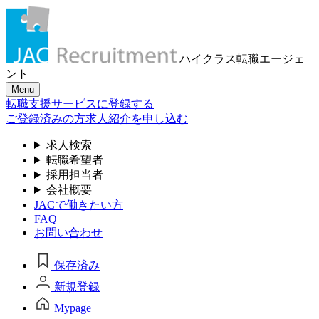
ハイクラス転職
エージェ
ント
Menu
転職支援サービスに登録する
ご登録済みの方
求人紹介を申し込む
求人検索
転職希望者
採用担当者
会社概要
JACで働きたい方
FAQ
お問い合わせ
保存済み
新規登録
Mypage