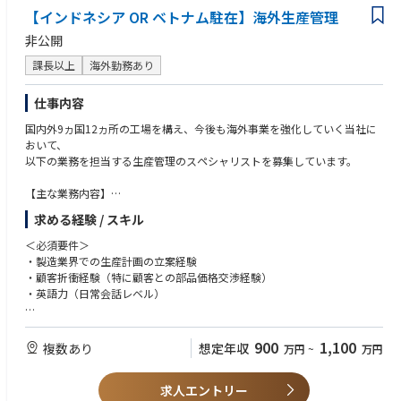
研修終了後は早期に赴任いただく予定です。
が取れる
【インドネシア OR ベトナム駐在】海外生産管理
■海外購買の特徴
＜求める人物像＞
非公開
購買方針として、現地での調達がメインでお客様にとって最良の品質、コ
・社内外のネットワークを積極的に広げていこうという気持ちを持ってい
スト、納期（QCD）を兼ね備えた部品を提案することを重視しておりま
課長以上
海外勤務あり
る方
す。
・赴任先のルールや文化を理解して適応、順応していく力を持っている方
また、上記に加えて、香港／マレーシア／日本の国際購買部門との連携に
仕事内容
より、最適な部品調達及び提案を実施しております。
国内外9ヵ国12ヵ所の工場を構え、今後も海外事業を強化していく当社に
おいて、
■キャリアパス
以下の業務を担当する生産管理のスペシャリストを募集しています。
他の海外工場の購買担当、本ポジション領域のスペシャリスト、購買部の
管理職など
【主な業務内容】
・生産管理業務全般（生産計画の立案から出荷管理までの実行管理、物流
求める経験 / スキル
管理・改善など）
・現地ローカルスタッフの指導・育成・マネジメント
＜必須要件＞
（部品の調達スケジュールの策定、製造工程管理、品質管理、納期管理な
・製造業界での生産計画の立案経験
ど、現地での業務に対する管理と指導）
・顧客折衝経験（特に顧客との部品価格交渉経験）
・顧客折衝（納期管理・生産調整・価格交渉・コスト関連の折衝）
・英語力（日常会話レベル）
【国内研修について】
＜歓迎要件＞
ご入社後は、国内工場(高松工場もしくは松山工場)での座学及びOJTトレ
・海外勤務(長期出張もしくは駐在)のご経験
900
1,100
複数あり
想定年収
万円
~
万円
ーニングを予定しております。
研修期間は1ヶ月～3カ月程度です。ご本人のスキル・ご経験・習熟度によ
り研修期間は異なります。
求人エントリー