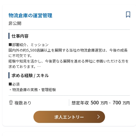
物流倉庫の運営管理
非公開
仕事内容
■部署紹介、ミッション
国内外の約5,500店舗以上を展開する当社の物流倉庫運営は、今後の成長
に不可欠です。
経験や知見を活かし、今後更なる展開を進める弊社に参画いただける方を
求めております。
求める経験 / スキル
■職務内容
・物流ネットワークの最適化、配送スケジュール管理と改善、倉庫運営の
■必須
効率化
・物流倉庫の実務・管理経験
・倉庫内オペレーション全般管理、入出庫の監督と効率化、在庫管理と棚
卸実施、予算管理
500
700
複数あり
想定年収
万円
~
万円
・現場スタッフシフト管理と教育、チームパフォーマンス評価と改善
・業務プロセスの改善と効率化
・倉庫の立ち上げ
求人エントリー
今後の世界展開を含めた、組織強化に努めており更なる人員の強化を予定
しております。