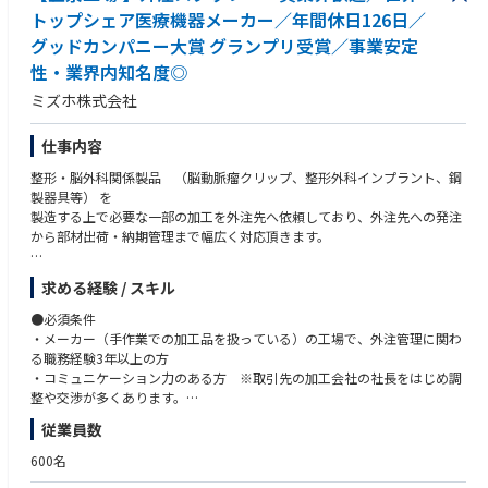
トップシェア医療機器メーカー／年間休日126日／
グッドカンパニー大賞 グランプリ受賞／事業安定
性・業界内知名度◎
ミズホ株式会社
仕事内容
整形・脳外科関係製品 （脳動脈瘤クリップ、整形外科インプラント、鋼
製器具等） を
製造する上で必要な一部の加工を外注先へ依頼しており、外注先への発注
から部材出荷・納期管理まで幅広く対応頂きます。
【仕事の内容】
求める経験 / スキル
・取引先や外注先への見積依頼、価格交渉、発注書作成、納期管理、入庫
処理
●必須条件
・外注先への部材持ち込みのための梱包、搬入作業と引き取り など
・メーカー（手作業での加工品を扱っている）の工場で、外注管理に関わ
※重量のある材料や部材を扱うため、男性を想定した採用になります。
る職務経験3年以上の方
（その他補足情報）
・コミュニケーション力のある方 ※取引先の加工会社の社長をはじめ調
・五泉工場は主力製品である脳外科・整形外科関係製品を開発設計・製造
整や交渉が多くあります。
しています。
・基本的なパソコンスキル（Word、Excel）がある方
従業員数
「脳動脈瘤クリップ」「整形外科インプラント」「鋼製器具」「人工関
節」等
●そのほか歓迎条件
600名
・材料となる金属部材を仕入れて、機械や職人の手による加工により、最
・新潟または北陸エリアでの勤務経験者または出身者の方、地方や降雪地