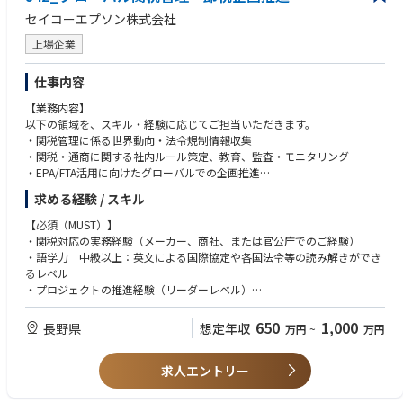
セイコーエプソン株式会社
上場企業
仕事内容
【業務内容】
以下の領域を、スキル・経験に応じてご担当いただきます。
・関税管理に係る世界動向・法令規制情報収集
・関税・通商に関する社内ルール策定、教育、監査・モニタリング
・EPA/FTA活用に向けたグローバルでの企画推進
求める経験 / スキル
【ポジションの魅力】
メーカー本体の主管部門として、関税・通商領域の高度な専門性を発揮し
【必須（MUST）】
ながら、グローバルな事業部や海外拠点と連携し、制度設計から運用まで
・関税対応の実務経験（メーカー、商社、または官公庁でのご経験）
一貫して主導できる点が魅力です。経済安全保障の最前線で、関税制度や
・語学力 中級以上：英文による国際協定や各国法令等の読み解きができ
国際交渉の動向を踏まえた仕組みづくりに携われるほか、海外出張の機会
るレベル
も多く、キャリアの広がりを実感できる環境です。
・プロジェクトの推進経験（リーダーレベル）
【歓迎（WANT）】
650
1,000
長野県
想定年収
万円
~
万円
・通関士資格保有かつ貿易実務経験3年以上、または貿易実務経験5年以上
・国際通商に関わる各国動向や法規制等のモニタリング経験
求人エントリー
・各種渉外折衝経験（経済産業省、財務省関税局、税関、業界団体等）
・当社製品との関連が深い電気・機械・化学工学に関する知識