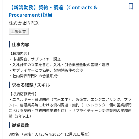
【新潟勤務】契約・調達（Contracts &
Procurement)担当
株式会社INPEX
上場企業
仕事内容
【職務内容】
・市場調査、サプライヤー調査
・入札計画の立案を含む、入札・引合業務全般の管理と遂行
・サプライヤーとの価格、契約諸条件の交渉
・社内関係部門との合意形成
・発注承認文書の作成、契約書の締結
求める経験 / スキル
・発注手配業務
・契約変更管理
【必須応募要件】
・業務プロセス改善
・エネルギー・資源関連（含再エネ）、製造業、エンジニアリング、プラ
・支出履歴分析、パフォーマンス管理
ント、建設業界等における資材調達・契約（コントラクター側の営業部門
における契約・商務関連業務も可）・サプライチェーン関連業務の実務経
【応募者へのメッセージ】
験（3年以上）
契約・調達部門の一員として、適切な契約・調達業務、及び、課題解決に
従業員数
努め、熱意を持って対応頂ける方のご応募をお待ちしています。
【望ましい経験・資格等】
また、当社が手掛ける調達においては、常に多数の社内外関係者との連
・サービス（建設工事・役務等）契約等の調達もしくは営業経験
889名
（連結：3,720名※2025年12月31日現在）
携、調整が不可欠であり、個人の力を最大限に発揮することだけでなくチ
・契約・調達システム（SAP MM、Coupa、Ariba等）、契約管理システム