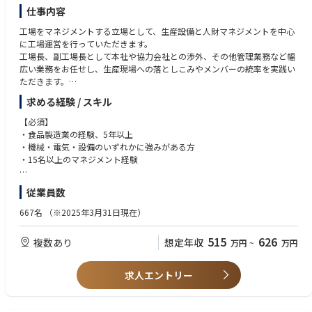
ていただきます。その後はマネージャー補佐や管理職として組織マネジメ
仕事内容
ントに携わるなど、段階的にキャリアアップが可能です。
工場をマネジメントする立場として、生産設備と人財マネジメントを中心
に工場運営を行っていただきます。
■当社の魅力：
工場⾧、副工場⾧として本社や協力会社との渉外、その他管理業務など幅
当社は表面処理分野でトップクラスのシェアを誇る企業グループの一員と
広い業務をお任せし、生産現場への落としこみやメンバーの統率を実践い
して、強固な事業基盤を有しています。特に塗装前処理・電着塗装設備に
ただきます。
おいては高い技術力を持ち、大手自動車メーカーとの取引も多数。景気に
左右されにくい安定事業に加え、年休125日や充実した福利厚生など、長
求める経験 / スキル
＜具体的な業務詳細＞
期的に働きやすい環境が整っています。
・製造工程管理、設備業者対応、設備トラブルの恒久対策
【必須】
・生産管理、生産計画立案、生産性向上の取り組み（分析、企画、実
・食品製造業の経験、5年以上
行）、品質向上のための工程の管理
・機械・電気・設備のいずれかに強みがある方
・人員計画の策定と管理、チームビルディング、メンバー教育・指導、シ
・15名以上のマネジメント経験
フト管理
・コスト削減、業務効率化など
【歓迎】
従業員数
・複数社経験者
【ミッション】
・製造現場が好きで現場巡回やトラブル時には現場に一番に駆け付ける心
667名
（※2025年3月31日現在）
・Max生産の担い手として、工場マネジメントを通じたミッションの落と
意気のある方（現場第一の気持ちがある方）
し込みや工場と本社のチームワークを高めていただく。
515
626
複数あり
想定年収
万円
~
万円
求人エントリー