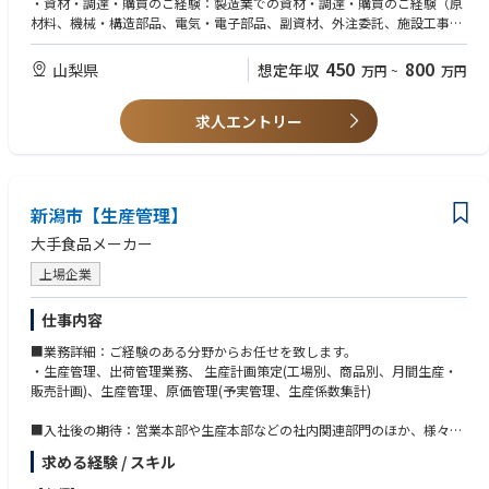
・資材・調達・購買のご経験：製造業での資材・調達・購買のご経験（原
材料、機械・構造部品、電気・電子部品、副資材、外注委託、施設工事、
■ポジション概要
設備等）
半導体製造装置をはじめとする設備調達および工事関連業務を担うポジシ
・半導体製造装置や関連設備の営業・技術営業のご経験
450
800
山梨県
想定年収
万円
~
万円
ョンです。先端装置の査定・交渉・契約調整から、設備設置に関わる工事
・半導体関連業界での実務経験：プロセスエンジニア、生産技術、品質保
案件のマネジメントまで、経営戦略に直結する購買業務をご担当いただき
証・品質管理、ファシリティ管理・工事等
ます。
求人エントリー
加えて、下記をお持ちの方
■主な業務
・コミュニケーション能力：年齢・立場の異なる多様な関係者と円滑に連
・半導体製造装置の調達業務(仕様調整、ベンダー折衝、価格・納期交渉、
携でき、年上のメンバーも上手に巻き込める方
契約締結)
・ビジネスで一般的に必要とされるレベルのExcel、PowerPoint、Word
新潟市【生産管理】
・国内大手装置メーカーとの取引対応
スキル
・海外装置メーカーとの取引(商社経由が中心)
大手食品メーカー
・設備設置に関わる工事案件のマネジメント(建築・電気工事業者との折
歓迎要件
衝、納期・品質・コスト管理)
上場企業
下記いずれか満たす方は特に歓迎いたします
・部品・補修・消耗品の調達
・英語または中国語での日常会話レベルのコミュニケーション能力
・社内技術部門との仕様調整・要件すり合わせ
・年数回の海外出張に対応可能な方
仕事内容
・サプライヤパフォーマンス評価
・取適法をはじめとした調達業務に関連する法律知識
■業務詳細：ご経験のある分野からお任せを致します。
・ベトナム製造拠点向け設備の購入対応
・簿記など会計に関する知識
・生産管理、出荷管理業務、 生産計画策定(工場別、商品別、月間生産・
・調達力強化、マネジメント向上に向けた仕組みの構築
・プログラミングスキル(VBA、Python等)
販売計画)、生産管理、原価管理(予実管理、生産係数集計)
・供給リスク対策(BCP、コンプライアンス、環境他)
・将来的に管理職としてキャリアを築きたいご志向をお持ちの方
■入社後の期待：営業本部や生産本部などの社内関連部門のほか、様々な
■業務の特徴
ステークホルダーと連携しながら生産管理のエキスパートとして生産性向
・高額な先端半導体製造装置の取扱いも多く、経営インパクトが極めて大
求める経験 / スキル
上と業務のデジタル化等の改革を実行していただきます。
きい業務です。仕様調整・価格査定・納期交渉・条件調整を多面的に行い