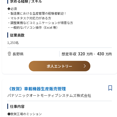
求める経験 / スキル
お仕事です。
◆必須
具体的には・・・
・製造業における生産管理の経験者歓迎！
＊営業と工場の橋渡しとして、仕様書の作成や生産計画の策定、材料手配
・マルチタスク対応力がある方
や納期管理など、様々な調整ごとを担当していただきます。
・調整業務などコミュニケーションが得意な方
＊受注した製品を納期通り出荷する為の社内の調整役を担います。
・一般的なパソコン操作（Excel 等）
時には現場に行って現場の人と話をしたり、急ぎの製品を次の工程へ運ぶ
従業員数
など、納期に間に合うよう動きます。
1,253名
調整業務が得意な方、人と関わること、動くことが好きな方にお勧めで
す。
320
430
長野県
想定年収
万円
~
万円
やる気があれば、未経験でも指導いたします。
求人エントリー
《敦賀》車載機器生産販売管理
パナソニックオートモーティブシステムズ株式会社
仕事内容
●敦賀工場のミッション