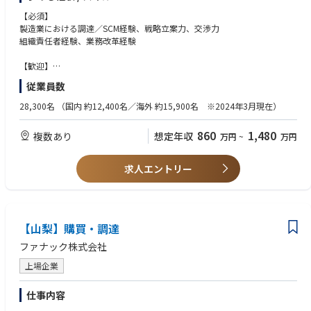
【調達部とは】
回路形成プロセス事業の中核生産拠点である甲府工場において、調達部は
【必須】
SMT実装機、半導体装置などを生産するための部材の調達機能を担う。調
製造業における調達／SCM経験、戦略立案力、交渉力
達行政課は、調達企画・調達改革および電子部品契約機能を通じて、事業
組織責任者経験、業務改革経験
の競争力（コスト・供給・品質）最大化をリードする組織。
【歓迎】
【具体的な仕事内容】
電子部品・半導体調達経験、契約実務、グローバルサプライヤー対応、調
従業員数
・調達改革テーマの企画・推進
達責任者経験、FA機器業界に精通
・電子部品・半導体の調達戦略の立案・実行
28,300名
（国内 約12,400名／海外 約15,900名 ※2024年3月現在）
・調達業務標準化
・プロセス改革・データ活用推進
860
1,480
複数あり
想定年収
万円
~
万円
・供給リスク分析・BCP・代替ソース開拓 ・原価低減（VE）および全体
最適（調達～在庫）推進
求人エントリー
「仕事を通じて得られること」
・市況が激しく変動する電子部品・半導体領域において、高度な市況分析
力やリスク管理能力、グローバルなサプライヤーとの交渉力など、市場価
値の高い専門スキルが身につきます。
・調達改革によるコスト最適化や供給安定化は、事業の収益性と競争力に
【山梨】購買・調達
直接貢献します。自身の仕事が会社の成長を支えているという大きなやり
ファナック株式会社
がいを感じられます。
上場企業
●職場の雰囲気
ベテラン層（50代以上）が高い比率で在籍し、長年培われた知見・ノウハ
仕事内容
ウを背景とした高い専門性を有する組織です。