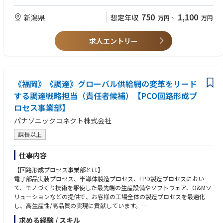
・論点整理および資料作成能力
・部門横断での合意形成・推進経験
750
1,100
新潟県
想定年収
万円
~
万円
■歓迎条件
求人エントリー
・需要予測精度改善、在庫最適化の実績
・欠品・過剰在庫の改善経験
・APS／需給計画／ERPの導入・要件定義経験
・データ分析・BIツール活用経験
《福岡》《調達》グローバル供給網の変革をリード
■求める人物像
する調達戦略担当（責任者候補）【PCO回路形成プ
・全体最適の視点で意思決定を設計できる方
・抽象課題を構造化し、具体的な業務プロセスに落とし込める方
ロセス事業部】
・利害の異なる関係者を巻き込み、プロジェクトを推進できる方
パナソニックコネクト株式会社
・仕組み構築だけでなく、現場への定着までやり切れる方
課長以上
仕事内容
【回路形成プロセス事業部とは】
電子部品実装プロセス、半導体製造プロセス、FPD製造プロセスにおい
て、モノづくり技術を駆使した最先端の生産設備やソフトウェア、O&Mソ
リューションなどの提供で、お客様の工場全体の製造プロセスを最適化
し、高生産性/高品質の実現に貢献しています。
求める経験 / スキル