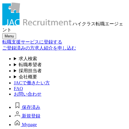
ハイクラス転職
エージェ
ント
Menu
転職支援サービスに登録する
ご登録済みの方
求人紹介を申し込む
求人検索
転職希望者
採用担当者
会社概要
JACで働きたい方
FAQ
お問い合わせ
保存済み
新規登録
Mypage