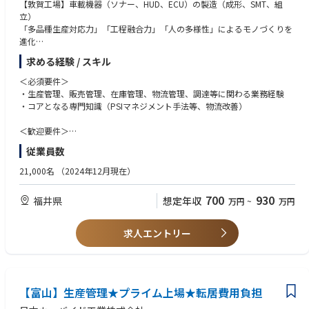
【敦賀工場】車載機器（ソナー、HUD、ECU）の製造（成形、SMT、組
立）
「多品種生産対応力」「工程融合力」「人の多様性」によるモノづくりを
進化
求める経験 / スキル
【管理部】工場の企画、SCMの統括（工場管理、生産管理、物流管理）
工場の戦略と現場を繋ぎ、生産活動における計画と実行を統制し工場価値
＜必須要件＞
を最大化する
・生産管理、販売管理、在庫管理、物流管理、調達等に関わる業務経験
・コアとなる専門知識（PSIマネジメント手法等、物流改善）
●担当業務と役割
生産・販売・在庫の管理＆業務プロセス革新のリード（DX、IT化検討推
＜歓迎要件＞
進）または物流全体のQCDを管理、新たな物流企画提案、運営・推進
・車載事業もしくはBtoBビジネス
従業員数
・プロジェクトマネジメント
・生産計画と販売計画の調整・最適化を通じて、工場の安定稼働と顧客へ
・SAPもしくはそれに類する企業における基幹システム
21,000名
（2024年12月現在）
の確実な納期対応を実現する。
・TOEIC 600点程度（ビジネス会話が出来れば歓迎）
・需要予測に基づき、在庫管理・資材手配を行い、コスト削減と効率向上
700
930
福井県
想定年収
万円
~
万円
に貢献する。
【人柄・コンピテンシー】
・関係部署（製造、営業、物流）との連携を強化し、情報共有と課題解決
・明朗快活で前向きな思考を有する方
をリードする。
・変化への対応力のある方
求人エントリー
・KPI（納期遵守率、在庫回転率など）の達成に向けた改善提案を積極的
・協働意識を有し、他者と連携しながら業務を推進できる方
に行う。
・グローバルな環境で挑戦したいという意欲のある方
・モビリティの価値を向上させ、世の中の豊かにしていきたいという思い
●具体的な仕事内容
のある方
・現状プロセスの棚卸、課題整理から対策の洗い出し及び対策検討
【富山】生産管理★プライム上場★転居費用負担
・在庫適正化へ向けた各種分析からの課題抽出、整理を行い、打ち手の明