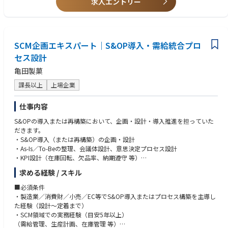
求人エントリー
Iターン者は借り上げ社宅制度有り。
◎転勤なしで富山に根差して働くことができます。
SCM企画エキスパート｜S&OP導入・需給統合プロ
セス設計
亀田製菓
課長以上
上場企業
仕事内容
S&OPの導入または再構築において、企画・設計・導入推進を担っていた
だきます。
・S&OP導入（または再構築）の企画・設計
・As-Is／To-Beの整理、会議体設計、意思決定プロセス設計
・KPI設計（在庫回転、欠品率、納期遵守 等）
・需要計画／供給計画の統合プロセス設計（販売・生産・調達・物流の整
求める経験 / スキル
合）
・PSI運用の設計・標準化
■必須条件
・計画パラメータ（リードタイム・安全在庫・ロット等）の整備方針策定
・製造業／消費財／小売／EC等でS&OP導入またはプロセス構築を主導し
・ステークホルダー調整（営業／生産／調達／物流／経営層）と定着推進
た経験（設計〜定着まで）
・（必要に応じて）計画系システム（APS／需給計画／ERP等）の要件整
・SCM領域での実務経験（目安5年以上）
理・連携方針策定
（需給管理、生産計画、在庫管理 等）