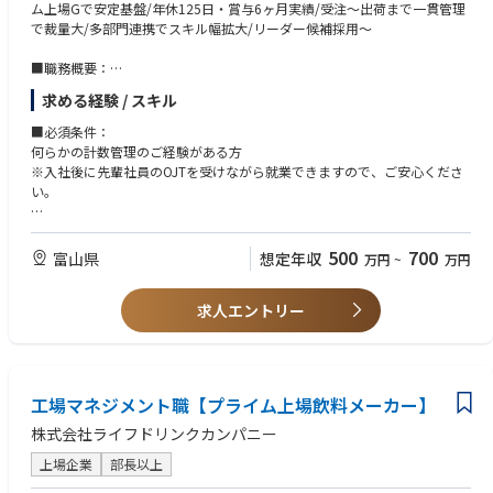
ム上場Gで安定基盤/年休125日・賞与6ヶ月実績/受注～出荷まで一貫管理
で裁量大/多部門連携でスキル幅拡大/リーダー候補採用～
■職務概要：
当社の北陸受注センターにて、主力消耗品であるフィルターの在庫管理業
求める経験 / スキル
務をご担当いただきます。
■必須条件：
■業務詳細：
何らかの計数管理のご経験がある方
・フィルターの在庫管理・受注処理(会計ソフト：グラシアスを使用)
※入社後に先輩社員のOJTを受けながら就業できますので、ご安心くださ
・協力会社への発注、納期調整、管理監督
い。
・その他特注品の対応
・在庫の棚卸
■歓迎条件
・価格改定に関する対応・交渉
・物流業、倉庫業でのご経験がある方
500
700
富山県
想定年収
万円
~
万円
※既存取引先や長年取引のある協力会社とのやり取りが中心のため、安定
・生産管理、購買調達、発注業務経験がある方
した環境で業務に取り組めます。
求人エントリー
■本ポジションの魅力：
受注から調達・在庫・出荷・品質まで一連のプロセスに関与できるため、
サプライチェーン全体を俯瞰するスキルが身につきます。安定した需要を
背景に腰を据えて働ける環境に加え、現場リーダー候補として裁量を持ち
工場マネジメント職【プライム上場飲料メーカー】
ながら、改善や仕組みづくりにも積極的に関われるやりがいの大きいポジ
ションです。
株式会社ライフドリンクカンパニー
■キャリアパス：
上場企業
部長以上
入社後は実務を通じて業務理解を深め、現場リーダーとしての役割を担っ