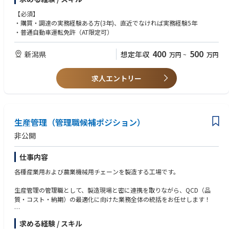
まずは製品や現場への理解を深めるために、入社後3ヵ月程度は実際の製
造工程
【必須】
（検査・機械加工・梱包など）を経験していただき、業務フロー・製造プ
・購買・調達の実務経験ある方(3年)、直近でなければ実務経験5年
ロセスを把握していただきます。
・普通自動車運転免許（AT限定可）
その後は、生産計画・進捗・資材調達などの管理業務に加え、部門内外の
調整・改善活動を
400
500
新潟県
想定年収
万円
~
万円
リードしていただきます。
求人エントリー
生産管理（管理職候補ポジション）
非公開
仕事内容
各種産業用および農業機械用チェーンを製造する工場です。
生産管理の管理職として、製造現場と密に連携を取りながら、QCD（品
質・コスト・納期）の最適化に向けた業務全体の統括をお任せします！
まずは製品や現場への理解を深めるために、入社後3ヵ月程度は実際の製
求める経験 / スキル
造工程