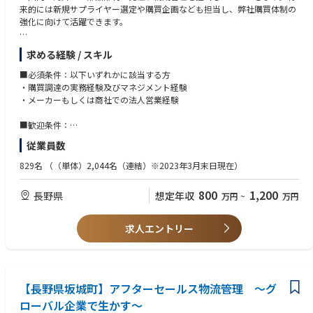
来的には新規サプライヤー選定や購買企画なども担当し、弊社購買体制の
強化に向けて活躍できます。
■就業環境のポイント
求める経験 / スキル
・全売上の7～8％を開発投資に回すなど、最先端技術の開発に携われま
す。
■必須条件：以下いずれかに該当する方
・残業時間20時間程度/年間休日120日/入社3年後定着率90％以上と良好
・購買調達の実務経験及びマネジメント経験
な就業環境です。
・メーカーもしくは商社での法人営業経験
・グローバル調達課は約20名にて構成されており扱う商材によってチーム
が分かれています。
■歓迎条件：
・中級以上の英語力（目安：TOEIC(R)テスト600以上／読解が可能なレベ
従業員数
ル）
829名
（（単体）2,044名（連結）※2023年3月末日現在）
800
1,200
長野県
想定年収
万円
~
万円
求人エントリー
【長野県坂城町】アフターセールス物流管理 ～グ
ローバル企業で生かす～