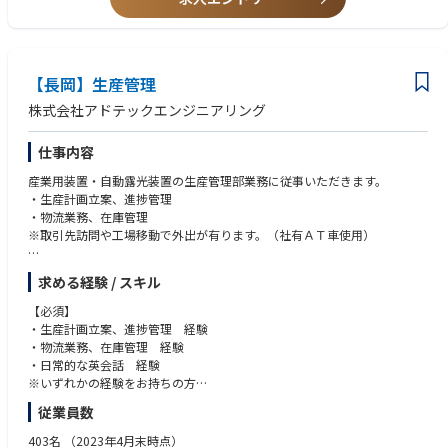
【長岡】生産管理
株式会社アドテックエンジニアリング
仕事内容
産業用装置・自動露光装置の生産管理部業務に従事いただきます。
・生産計画立案、進捗管理
・物流業務、在庫管理
※取引先訪問や工場移動で外出が有ります。（社有ＡＴ車使用）
■製品について
求める経験 / スキル
露光装置はアドテックエンジニアリングの売上の約70％を占めている主力
商品になります。また、全自動露光装置メーカーシェアの約30％弱
【必須】
をアドテックエンジニアリングが占めております。
・生産計画立案、進捗管理 経験
創業当初より、半導体製造ユニットと事務機器の精密部品を作るための金
・物流業務、在庫管理 経験
型を製作していたことから、超精密機械の加工技術がノウハウとして
・日常的な英会話 経験
蓄積されており、継続してイノベーションが生まれている環境での開発を
※いずれかの経験をお持ちの方
しております。その高い技術力から、顧客のニーズにカスタマイズし
従業員数
た開発を実現しており、リピート顧客も多い製品になっております。
【歓迎要件】
・同業含め装置関連メーカーでのご経験をお持ちの方
403名
（2023年4月末時点）