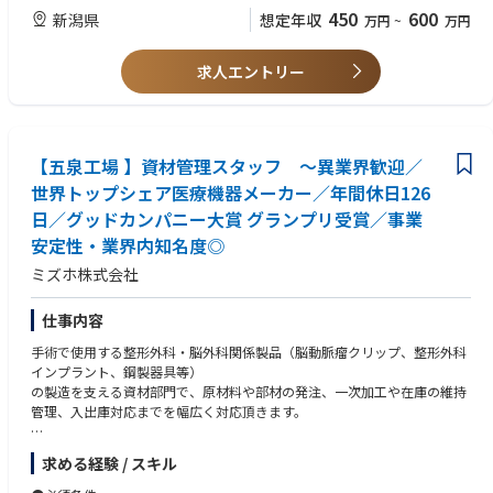
終製品へ仕上げていく加工工場になります。
域のメンタリティーになじめる方歓迎
450
600
新潟県
想定年収
万円
~
万円
【所属組織の構成】
工場全体 241名 部門全体26名 内今回募集ポジション 6名（正社
求人エントリー
員2名 パート4名）
＊＊＊＊＊＊＊＊＊＊＊＊＊＊ 企 業 紹 介 ＊＊＊＊＊＊＊＊
＊＊＊＊＊＊＊＊＊＊＊
【五泉工場 】資材管理スタッフ ～異業界歓迎／
日本から世界へ。当社の医療機器は、世界数十か国で採用されています。
世界トップシェア医療機器メーカー／年間休日126
人々の生命・健康を預かる医療現場でトップクラスシェアを持ち、"グロ
日／グッドカンパニー大賞 グランプリ受賞／事業
ーバル・スタンダード"として認められています。
１．世界初の全油圧式手術台 ～ 医療先進国である日本・アメリカで手術
安定性・業界内知名度◎
台トップクラス・シェア
ミズホ株式会社
２．脳動脈瘤「杉田クリップ」 ～ 国内約70％・世界約40％のシェア、年
間10万個を世界50ヶ国へ供給
仕事内容
３．日本人の骨格に合わせた骨折や骨格矯正の治療用インプラント・プレ
ートの開発
手術で使用する整形外科・脳外科関係製品（脳動脈瘤クリップ、整形外科
インプラント、鋼製器具等）
の製造を支える資材部門で、原材料や部材の発注、一次加工や在庫の維持
管理、入出庫対応までを幅広く対応頂きます。
【仕事の内容】
求める経験 / スキル
・仕入先へ原材料の見積依頼・価格交渉、発注・納期管理、入庫処理、ミ
ルシート（材料・品質証明書）管理