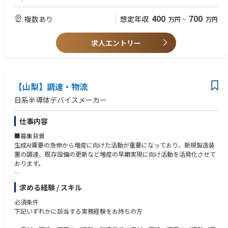
400
700
複数あり
想定年収
万円
~
万円
求人エントリー
【山梨】調達・物流
日系半導体デバイスメーカー
仕事内容
■募集背景
生成AI需要の急伸から増産に向けた活動が重要になっており、新規製造装
置の調達、既存設備の更新など増産の早期実現に向け活動を活発化させて
おります。
活況な半導体市況から生産装置需要の高まり、調達期間の長期化、高額化
求める経験 / スキル
している状況にあり、スピーディーに且つ、確実な調達が求められてお
り、設備・工事関連の調達強化のため、本ポジションを募集いたします。
必須条件
下記いずれかに該当する実務経験をお持ちの方
経営戦略に直結する調達ミッションを担い、将来的には部門のマネジメン
トを任せられる中核人材として、ご活躍いただける方を求めています。