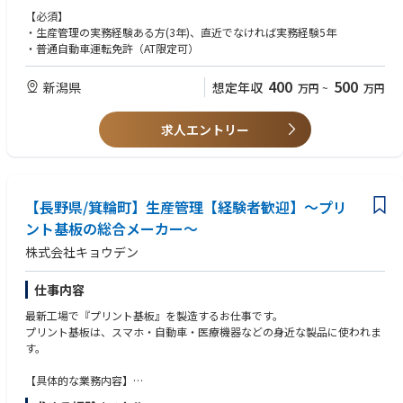
（検査・機械加工・梱包など）を経験していただき、業務フロー・製造プ
【必須】
ロセスを把握していただきます。
・生産管理の実務経験ある方(3年)、直近でなければ実務経験5年
その後は、生産計画・進捗・資材調達などの管理業務に加え、部門内外の
・普通自動車運転免許（AT限定可）
調整・改善活動を
リードしていただきます。
400
500
新潟県
想定年収
万円
~
万円
～主な業務内容～
・製品を構成する部品の発注および納品スケジュールの管理
求人エントリー
・製品在庫・仕掛在庫の管理と在庫最適化の推進
・部品の受発注情報の管理、製造現場との情報共有
・製造部門の予実（予定と実績）の管理、変化点の把握と対応策の検討
・生産進捗状況をPC上でリアルタイムにモニタリング、帳票作成
【長野県/箕輪町】生産管理【経験者歓迎】～プリ
・製造部門や資材担当との連携、業務フローや工程の改善活動の推進
・チームメンバーの育成・業務指導、他部門との調整・報告
ント基板の総合メーカー～
株式会社キョウデン
仕事内容
最新工場で『プリント基板』を製造するお仕事です。
プリント基板は、スマホ・自動車・医療機器などの身近な製品に使われま
す。
【具体的な業務内容】
電気機器には必ず使われている『プリント基板』を製造している工場での