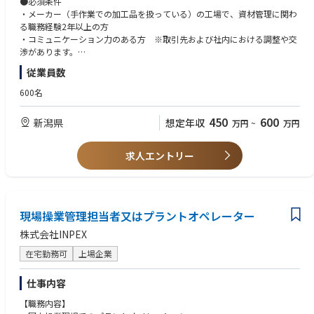
●必須条件
・材料加工（切断・搬送等）と資材管理（在庫の維持・管理、棚卸等）
・メーカー（手作業での加工品を扱っている）の工場で、資材管理に関わ
など
る職務経験2年以上の方
※重量のある材料を扱うため、男性を想定した採用になります。
・コミュニケーション力のある方 ※取引先および社内における調整や交
（その他補足情報）
渉があります。
・五泉工場は主力製品である脳外科・整形外科関係製品を開発設計・製造
・基本的なパソコンスキル（Word、Excel）がある方
従業員数
しています。
・（若年層の方の場合）社会人経験2年以上
「脳動脈瘤クリップ」「整形外科インプラント」「鋼製器具」「人工関
600名
節」等
●そのほか歓迎条件
・材料となる金属部材を仕入れて、機械や職人の手による加工により、最
・新潟または北陸エリアでの勤務経験者または出身者の方、地方や降雪地
450
600
新潟県
想定年収
万円
~
万円
終製品へ仕上げていく加工工場になります。
域のメンタリティーになじめる方歓迎
【所属組織の構成】
求人エントリー
工場全体 241名 部門全体26名 内今回募集ポジション 13名（正
社員7名 嘱託2名 パート4名）
＊＊＊＊＊＊＊＊＊＊＊＊＊＊ 企 業 紹 介 ＊＊＊＊＊＊＊＊
＊＊＊＊＊＊＊＊＊＊＊
現場操業管理担当者又はプラントオペレーター
株式会社INPEX
日本から世界へ。当社の医療機器は、世界数十か国で採用されています。
人々の生命・健康を預かる医療現場でトップクラスシェアを持ち、"グロ
在宅勤務可
上場企業
ーバル・スタンダード"として認められています。
１．世界初の全油圧式手術台 ～ 医療先進国である日本・アメリカで手術
仕事内容
台トップクラス・シェア
２．脳動脈瘤「杉田クリップ」 ～ 国内約70％・世界約40％のシェア、年
【職務内容】
間10万個を世界50ヶ国へ供給