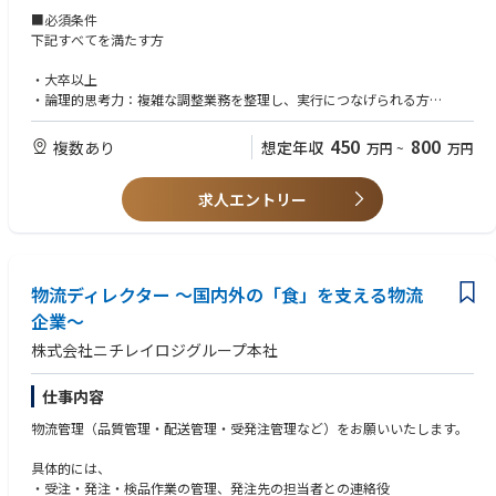
実施してまいります。
■必須条件
下記すべてを満たす方
このコヒーレント製品の生産管理部門において、増産計画の実行と業務負
荷の増加に対応するため、既存担当者とタッグを組んで業務を推進してい
・大卒以上
ただくメンバーを募集いたします。
・論理的思考力：複雑な調整業務を整理し、実行につなげられる方
・計画性：3〜6ヶ月先を見据えた計画立案ができる方
5G／6G時代,生成AIの通信インフラを支える成長事業の根幹を担う、社会
・Excelを活用した計数管理スキル：基本的な関数・データ集計が可能な方
450
800
複数あり
想定年収
万円
~
万円
人人生の中でも稀有な増産プロジェクトに携わり、通信用光半導体をレー
・コミュニケーション・調整能力：多数の関係部署、社内外のステークホ
ザ供給し、便利で豊かな社会を実現し社会貢献するポジションです。
ルダーと円滑に連携できる方
求人エントリー
・全体最適思考／バランス感覚：一つの業務が他に与える影響を考慮し、
■ポジション概要
複数顧客間の調整や工場との交渉ができる方
光ファイバー通信に使われる当社の半導体部品(コヒーレント製品と呼ばれ
・学ぶ姿勢：未経験分野でも積極的に吸収し、成長していきたいとお考え
る次世代の高性能タイプ)について、「いつ・どの工場で・どれだけつくる
の方
か」を計画し、実行をリードする生産管理のお仕事です。受注から製造計
物流ディレクター ～国内外の「食」を支える物流
画立案、進捗管理、出荷指示まで、製品担当制のもとで一気通貫で推進し
■歓迎要件
ていただきます。既存担当者とペアで業務に取り組み、チーム全体の成果
企業～
下記いずれか満たす方は特に歓迎いたします
創出を目指していただきます。
・生産管理、生産計画、SCM業務のご経験
株式会社ニチレイロジグループ本社
・メーカーでのものづくり現場のご経験
■主な業務
・法人営業(プロジェクト型業務)、開発購買・調達(改善活動等)など、関係
・製造計画の策定と進捗管理(拠点別生産計画の立案、製造キャパシティに
仕事内容
部門を巻き込みながら推進する業務のご経験
基づく投入計画)
・海外拠点・海外サプライヤとの協働経験
物流管理（品質管理・配送管理・受発注管理など）をお願いいたします。
・仕掛・在庫管理、工程進捗管理
・トラベル英会話以上の英語力(TOEIC 550点以上目安／昇給要件にも関
・ベトナム工場への計画出力と部品発送管理、山梨での検査・出荷指示
連)
具体的には、
・注文管理、納期回答、売上計画のデータ集計と予実管理
・受注・発注・検品作業の管理、発注先の担当者との連絡役
・開発、製造、製造技術、資材調達、物流、品質、事業計画、営業部門と