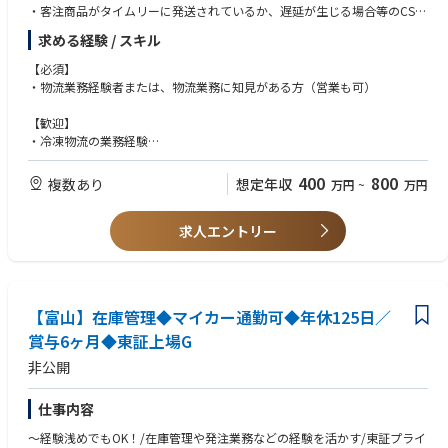
・客注商品がタイムリーに発送されているか、遅延が生じる場合等のCS対
の調整業務
応が適切になされているかのモニタリング
・海外の大手IT企業・通信事業者といったエンド顧客との納期折衝
求める経験 / スキル
・商品原価を低廉にするための仕様見直し
・機能向上やお客様満足度UPに向けた各種打ち手の検討と実行 など
【必須】
■業務の特徴
・物流業務経験者または、物流業務に知見がある方（営業も可）
・製造リードタイムは、半導体チップ製造で約3ヶ月、モジュール組立で
■キャリアパス：
さらに約1ヶ月。3〜6ヶ月先を見据えた計画立案が必須となります。
現場のオペレーションを見て改善するだけでなく、
【歓迎】
・歩留まりの変動や設備トラブルにより計画変更が頻繁に発生するため、
物流DX事業、経営企画、事業管理部門、海外事業などご希望に応じて幅広
・冷凍物流の業務経験
顧客への約束を守るため、後工程との入れ替えや計画変更を組み替える調
くご案内可能です。
・海外での物流業務経験
整能力が鍛えられます。
・製品担当制：担当品種ごとに、オーダー確認から出荷納期回答まで一連
400
800
複数あり
想定年収
万円
~
万円
【求める人物像】
の業務を自律的に推進していただきます。
・ニチレイバリューズに共感して頂ける方
求人エントリー
・人とコミュニケーションをとることが好きな方
■専門用語について
・物事の仕組みを作ることが好きな方
・光通信用デバイス：光ファイバー通信で電気信号と光信号を変換する半
・答えのない課題に取り組むことが好きな方
導体部品の総称です
・幅広い経験を積み、将来的には海外事業にも携わりたいと考えている方
・コヒーレント製品：光の波長を精密に制御できる高性能タイプで、デー
タセンター間通信など長距離・大容量通信に使われます
【富山】在庫管理◆マイカー通勤可◆年休125日／
賞与6ヶ月◆東証上場G
非公開
仕事内容
～経験浅めでもOK！/在庫管理や発注業務などの経験を活かす/東証プライ