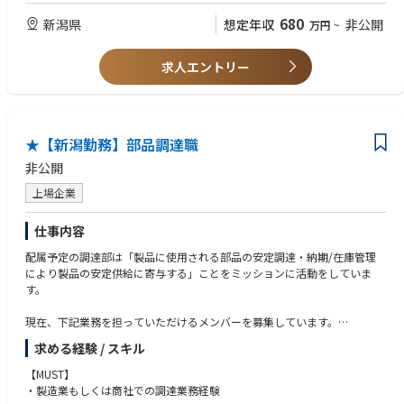
ームの一員、組織人としてプレーできることが何より重要です。優秀なチ
に関する知識、使用経験
680
新潟県
想定年収
非公開
万円
~
ームプレーヤーを求めています。
・国内外のプロジェクトにおけるプロジェクトマネジメントの実務経験
・Excel・Word等による基本的な資料作成スキル
【募集部門】
・普通自動車運転免許
求人エントリー
サプライチェーンユニット
【英語力】
【部署紹介】
不問
-業務概要-
国内外の石油・ガス（Oil & Gas）の探鉱・開発・生産、再生可能エネルギ
★【新潟勤務】部品調達職
ー、水素・アンモニア等の新エネルギーをはじめとした新分野の事業化推
非公開
進において必要とされる各種設備、資機材、工事（含EPCプロジェク
ト）、サービス等の契約・調達、サプライチェーン、保険手配を担ってい
上場企業
ます。
仕事内容
配属予定の調達部は「製品に使用される部品の安定調達・納期/在庫管理
により製品の安定供給に寄与する」ことをミッションに活動をしていま
す。
現在、下記業務を担っていただけるメンバーを募集しています。
求める経験 / スキル
■ご担当予定業務
・調達環境に応じたプロセス改善による安定化推進
【MUST】
※市場・顧客の環境変化を見据えた調達行動で、逼迫回避と納期順守の改
・製造業もしくは商社での調達業務経験
善の推進