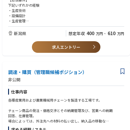
う。
下記いずれかの経験
・毎月の進捗報告会議の設定及び活動報告の実施
・生産技術
（2）生産キャパシティ推移監視と追加手配必要時の導入方針作成
・設備設計
（3）海外拠点フォロー対応
・生産管理
・海外工場設備の修理支援：海外工場から日本での修理が必要な設備の取
り次ぎやサポート対応
【歓迎要件】
400
610
新潟県
想定年収
万円
~
万円
・各種稟議手続き対応
グローバルビジネスへの関心がある方
（4）カシメ検証サポート対応
（5）各種改善活動・PJ活動
求人エントリー
※本人希望・適性に応じ、将来的に社内異動の可能性有り
■働き方：新潟本社勤務。新潟本社から海外の複数拠点（フィリピン、メ
キシコ等）をサポートするグローバルな業務です。将来的には、海外出張
調達・購買（管理職候補ポジション）
や赴任にチャレンジしたい意欲ある方を歓迎。
非公開
■企業魅力
・同社は、自動車関連製品の開発・製造を通じて、グローバルに事業を展
仕事内容
開する企業です。品質保証体制の強化を進める中で、海外拠点での活躍を
志す人材にとって魅力的なフィールドが広がっています。
各種産業用および農業機械用チェーンを製造する工場です。
・同社の車載アンテナは世界シェアトップクラスを誇り、世界中の自動車
メーカーやサプライヤーと長い取引実績があります。9ヵ国14都市に拠点
チェーン商品の発注・価格交渉とその納期管理及び、営業への納期
があり、売上高は400億超え、安定して推移中です。アンテナのみなら
回答、在庫管理。
ず、車内ケーブルやノイズフィルターといった周辺機器も手掛けておりま
場合によっては、外注先への材料の払い出し、納入品の移動な
す。
求める経験 / スキル