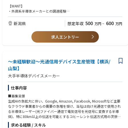
・情報戦略を駆使した調達PDCAの展開 等
【WANT】
・外資系半導体メーカーとの調達経験
【この仕事の魅力】
・自動車業界でのご経験
・社内、海外現地法人等の多くの部門と関わりが持て、製品や工程の仕様
500
600
新潟県
想定年収
万円
~
万円
を理解することができる
・グローバルに跨る業務に携わることができる
求人エントリー
将来的には、適性や希望を考慮し、海外赴任、マネジメントの経験も積ん
でいただくことが可能です。
～未経験歓迎～光通信用デバイス生産管理【横浜/
山梨】
大手半導体デバイスメーカー
仕事内容
■募集背景
生成AIの急拡大に伴い、Google, Amazon, Facebook, Microsoftなど主要
なクラウド事業者からの需要の急増を受け、当社は向け光通信で使用され
る半導体レーザー(光ファイバー通信で電気信号を光信号に変換する半導
体)、特に80km以上の伝送を可能とするコヒーレント伝送方式用の次世代
の半導体レーザの製造能力を、23年度比で12倍に拡大する大規模な増産計
求める経験 / スキル
画を進めています。新工場建設や工程の一部外注化も視野に入れた投資を