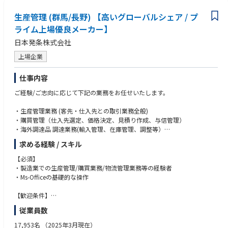
生産管理 (群馬/長野) 【高いグローバルシェア / プ
ライム上場優良メーカー】
日本発条株式会社
上場企業
仕事内容
ご経験/ご志向に応じて下記の業務をお任せいたします。
・生産管理業務 (客先・仕入先との取引業務全般)
・購買管理（仕入先選定、価格決定、見積り作成、与信管理）
・海外調達品 調達業務(輸入管理、在庫管理、調整等）
・原価管理業務
求める経験 / スキル
・プロジェクト管理業務
【必須】
・製造業での生産管理/購買業務/物流管理業務等の経験者
・Ms-Officeの基礎的な操作
【歓迎条件】
・ｺﾐｭﾆｹｰｼｮﾝ能力
従業員数
・TOEIC600点程度（英語でのﾋﾞｼﾞﾈｽ経験歓迎）
17,953名
（2025年3月現在）