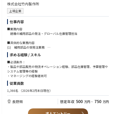
株式会社竹内製作所
上場企業
仕事内容
■業務内容
建機の補用部品の発注・グローバル在庫管理担当
■具体的な業務内容
(1) 補用部品の受発注業務
(2) グローバル在庫配置計画
求める経験 / スキル
(3) 需要予測ツール管理
(4) 物流管理
■必須条件：
(5) サプライチェーン全体の効率化に向けた分析・提案
・製品や部品販売の物流オペレーション経験、部品在庫管理、予算管理や
システム管理等の経験
・マネージングの経験者尚可
従業員数
1,366名
（2026年2月末日現在）
500
750
長野県
想定年収
万円
~
万円
求人エントリー