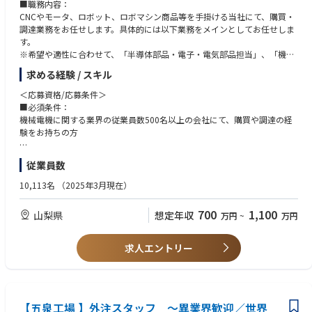
一方で、30代を中心とした次世代リーダーの登用も進んでおり、経験と挑
■職務内容：
戦が融合するダイナミックな組織フェーズにあります。
CNCやモータ、ロボット、ロボマシン商品等を手掛ける当社にて、購買・
業務は一人ひとりが高い責任感を持って主体的に推進するスタイルが根付
調達業務をお任せします。具体的には以下業務をメインとしてお任せしま
いており、専門性を活かしながら裁量を持って仕事に取り組める環境で
す。
す。
※希望や適性に合わせて、「半導体部品・電子・電気部品担当」、「機構
部全体での連携強化を図りつつ、組織横断の連携や仕組みづくり、改革に
系の部品担当」のいずれかをお任せしていく予定です。
求める経験 / スキル
挑戦できるフェーズです。
・価格や納品における交渉業務(部品選定は開発部署が担当します。そのた
め開発部署の担当者と共に商談や仕事をすることも多く、当社製品や知識
＜応募資格/応募条件＞
●キャリアパス
については入社後に覚えていただけますので安心ください)
■必須条件：
23年度4月よりメンバーシップ型からジョブ型雇用に移行し、ご自身のキ
・納期に合わせた調整業務(部品納期は製造現場で管理しています。製造現
機械電機に関する業界の従業員数500名以上の会社にて、購買や調達の経
ャリアをより主体的に選択できるようになりました。パナソニックグルー
場とも密にコミュニケーションを取り、納期に合わせたサプライヤとの調
験をお持ちの方
プALLにチャレンジできる社内公募制度、社員が自律的に学習可能な「Lin
整を行います。)
kedin Learning」の導入、MBA派遣プログラム、語学力向上プログラムな
■歓迎条件：
従業員数
ど、社員一人一人の成長を後押しする制度を充実させております。
■本業務のやりがい：
・CPP・中小企業診断士・簿記のいずれかの資格保有者
・一人あたり100社程度のサプライヤを担当するため、幅広い製品知識を
・英語力(メールのやりとりができる方は歓迎します)
10,113名
（2025年3月現在）
身に付けることができます。
・研究開発部門に対して部品の提案を行い、その部品が実際に同社製品に
700
1,100
山梨県
想定年収
万円
~
万円
使用され、製品化されるとなった際には大きなやりがいを感じることがで
きます。
求人エントリー
【五泉工場 】外注スタッフ ～異業界歓迎／世界