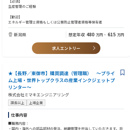
ます。
【必須】
・社内技術部門、建築・工事業者、国内外装置メーカー、商社など関係先
生産管理のご経験
が多岐にわたるため、調整能力が最大の差別化要素となります。
・取引先の社長・役員クラスと直接折衝する機会が多く、若いうちから経
【歓迎】
営人材との接点を持てます。
エネルギー管理士資格もしくは公害防止管理者資格等保有者
480
615
新潟県
想定年収
万円
~
万円
求人エントリー
★【長野／東御市】購買調達（管理職） ～プライ
ム上場・世界トップクラスの産業インクジェットプ
リンター～
株式会社ミマキエンジニアリング
課長以上
上場企業
仕事内容
■職務内容：
・国内・海外への部品部材の発注、納期管理を担当していただきます。将