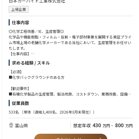
日本カーバイド工業株式会社
確化
・様々な工場改革プロジェクトの一翼を担い最適物流ルートの提案、コス
上場企業
ト管理
仕事内容
●この仕事を通じて得られること
・パナソニックの持つ豊富な技術を生かした車載商品の開発を通じて、広
◎化学工程改善／IE、生産管理◎
いフィールドで事業の成長を牽引し、自らの技術力、マネジメント力を伸
化学品や機能樹脂・フィルム・反射・電子部材事業を展開する東証プライ
ばす豊富な機会が得られます。
ム市場上場の老舗化学メーカーである当社において、生産管理をお任せい
・カーメーカー様を通じて世界中のお客様により良い商品をお届けできる
たします。
達成感が得られます。
【仕事内容】
・海外拠点との協働活動を通じグローバルな視点・感性が習得できます。
■研究開発部門が開発した製品(電子材料・農薬など)のスケールアップ検
求める経験 / スキル
討
●職場の雰囲気
■生産管理、工程改善、設備更新検討等
【必須】
・若手からベテランまで幅広い年齢層が在籍し、それぞれが主体性を持ち
★機能化学品部の製造を担う工場で、生産管理や製法検討、量産立ち上げ
■化学バックグラウンドのある方
ながら組織一体となって業務を推進しています。
を担うポジションです。研究や現場の方とも連携し、製品化の中核を担い
ます。電子材料から農薬まで幅広い製品に関わることができるボジション
【歓迎要件】
●キャリアパス
です。
■有機化学製品の生産管理、製法改良、コストダウン、業務改善、設備の
・初期配属の部署の仕事にとどまらず、様々な職務を経験いただいて、総
更新検討、法令対応の経験
従業員数
合的なスキルを身につけられるキャリアパスを用意しています。
【働く魅力】
■ISO9001内部監査の経験
・海外会社との協働、出向等を通じて、グローバルでの活躍機会も提供で
◎創業88年、東証プライム上場の化学素材・材料メーカー
■危険物取扱者(甲)をお持ちの方
533名
（単体（連結3,400名、2026年3月末現在））
きます。
◎「化成品」「機能フィルム」「電子部材」の3つを主力事業として幅広
い製品分野にて成長を続けています。当社で作られる商品は、私たちの日
【キャリアパス】
430
800
富山県
想定年収
万円
~
万円
常生活の中の様々な場面で活かされており、縁の下の力持ちのように私た
将来的には、研究開発としてのキャリアアップや、工場運営のチャレンジ
ちの暮らしを支えています。
などが可能です。
◎年間休日121日でワークライフバランスも整っています。社員寮完備。U