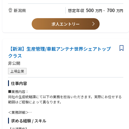
500
700
新潟県
想定年収
万円
~
万円
求人エントリー
【新潟】生産管理/車載アンテナ世界シェアトップ
クラス
非公開
上場企業
仕事内容
■業務内容：
同社の生産統轄課にて以下の業務を担当いただきます。実際にお任せする
範囲はご経験によって異なります。
＜業務詳細＞
（1）製造コスト削減活動関連対応
求める経験 / スキル
・海外工場メンバーと協力して、製造経費削減施策の検討・立案・各施策
の導入効果測定を行う。また、可能な場合は他海外工場への横展開も行
【必須要件】