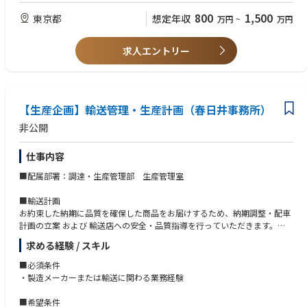
・新規事業の立ち上げ・拡大フェーズで中核人材として牽引し、「これか
【WANT】
800
1,500
東京都
想定年収
万円
~
万円
らの長谷工」を共に創っていきましょう 【データセンター施工実績(202
〇下記のいずれかの経験や資格をお持ちの方歓迎
6.4時点)】 竣工済1件、施工及び準備中2件
・一般物件の購買・調達・積算経験が5年以上ある方
・配属現場の多くが一都三県エリア内の為、転勤も少なく働きやすい職場
求人エントリー
・一級建築士、１級建築施工管理技士、１級管工事施工管理技士、１級電
環境です。
気施工管理技士などの資格をお持ちの方
・働きやすい環境：基本的には19時にPCがシャットダウンされる仕組み
になっており、残業をする場合には申請が必要になります。
【求める人物像】
協調性がありコミュニケーション能力が高い方
【生産企画】輸送管理・生産計画（春日井事務所）
非公開
仕事内容
■配属部署：調達・生産管理部 生産管理室
■輸送計画
お約束した納期に品質を確保した商品をお届けするため、納期調整・配車
計画の立案 および 輸送店への安全・品質指導を行っていただきます。
更に、原価低減活動にも取り組んでいただきます（業務が多岐に渡るため
求める経験 / スキル
適正に応じて業務を担当いただき、徐々に業務範囲を拡大）
■必須条件
＜具体的な仕事内容＞
・製造メーカーまたは輸送に関わる業務経験
・輸送能力に応じて需要を調整し、配車計画を立案・決定
・不具合防止に向けた対策の実施（安全・品質の輸送店指導含む）
■希望条件