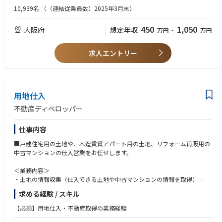
・例を挙げると、事業部門や営業部門のIT企画、商品開発、企画部門など
門と連携したDXプロジェクトで、システム構築を牽引頂きます。
10,939名
（（連結従業員数）2025年3月末）
のジョブローテーションにより様々なスキル/経験を身につけて頂くこと
【歓迎要件】
が可能です。
・プロジェクトマネージャー経験
450
1,050
大阪府
想定年収
万円
~
万円
【具体的な仕事内容】
・販売/製造ERPの構築経験
・販売〜生産の基幹システムの構築企画（適正領域を担当）
・データ分析知識、・AIなどを用いた解析
・くらし空間事業拡大への新規事業DX企画、業務プロセス改革
・販売管理または生産管理などのSCM関連知識
求人エントリー
・事業部門、社外ベンダーと連携したシステム構築プロジェクト推進
・データドリブン基盤構築によるSFA／マーケティング分析、効率的な生
販在計画
【人柄・コンピテンシー】
・ガバナンス部門として、情報セキュリティ／IT内部統制の企画運営
・周囲とコミュニケーションがスムーズにとれる
用地仕入
・世の中のIT技術、動向に興味を持ち探求心がある
・積極的に自ら企画テーマや新規プロジェクトの提案ができる
不動産ディベロッパー
【この仕事を通じて得られること】
・チームマネジメントに関し、積極的にリーダーシップが取れる
・くらし空間事業においてショウルームなどのリアルチャネル＋デジタル
・能動的、主体的に活動し、最後までやり遂げる強い意志(やる気)をお持
仕事内容
活用による事業成長は、大きな方向性の1つであり、情報システム業務は
ちの方
事業の全バリューチェーンに関わるため、
■戸建住宅用の土地や、木造賃貸アパート用の土地、リフォーム再販用の
自身の職務での頑張りが、流通からエンドユーザー様までの全てのお客
中古マンションの仕入営業をお任せします。
様のご満足につながります。
・住宅分野のDXはこれからますます発展する事業領域であり、新しい「く
＜業務内容＞
らし」を創る中心的なプレイヤーとして活躍できるポジションです。
・土地の情報収集（仕入できる土地や中古マンションの情報を取得）
・仕入検討地の調査（検討物件の土地や中古マンションの調査）
求める経験 / スキル
・事業収支作成（仕入検討物件の購入金額、プロジェクト内容、予算、販
【職場の雰囲気】
売価格等を検討）
【必須】用地仕入・不動産取得の業務経験
住宅設備に関わり、人々のくらしを良くしたいと意識を持ったメンバーが
・仕入れおよびその後の対応（ここからプロジェクトがスタート）
集まっており、グループ内情報システム部門の中でも商品への愛着が強い