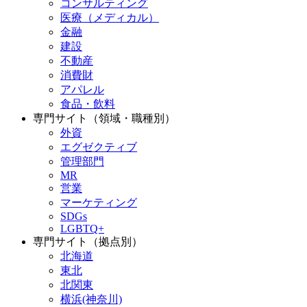
コンサルティング
医療（メディカル）
金融
建設
不動産
消費財
アパレル
食品・飲料
専門サイト（領域・職種別）
外資
エグゼクティブ
管理部門
MR
営業
マーケティング
SDGs
LGBTQ+
専門サイト（拠点別）
北海道
東北
北関東
横浜(神奈川)