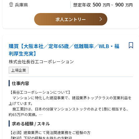
部署だと思います。
500
900
兵庫県
想定年収
万円
~
万円
※ご経験やお持ちの人脈・ネットワークを活かしてご活躍いただける環境
役職や立場に関係なく個人の意見を受け入れ認める社風であるため、
を用意しております。
部内外オープンコミュニケーションで業務革新・DX企画に取り組んでおり
求人エントリー
ます。
【キャリアパス】
・初期配属の部署の仕事にとどまらず、様々な職務を経験いただいて、総
購買【大阪本社／定年65歳／低離職率／WLB・福
合的なスキルを身につけられるキャリアパスを用意しています。
利厚生充実】
・例を挙げると、事業部門や営業部門のIT企画、商品開発、企画部門など
のジョブローテーションにより様々なスキル/経験を身につけて頂くこと
株式会社長谷工コーポレーション
が可能です。
上場企業
仕事内容
【長谷工コーポレーションについて】
マンションに特化した建設事業で、建設業界トップクラスの営業利益を
上げています。
施工累計は、日本の分譲マンションストックのおよそ1割に相当する、
約65万戸の実績。
土地の仕入れ・企画・設計・施工・販売・管理までトータルに手掛ける
求める経験 / スキル
ビジネスモデルを構築しています（特命受注）。
【必須】建築業界にて発注関連業務をご経験の方
【業務内容】
【歓迎】下記の経験をお持ちの方歓迎