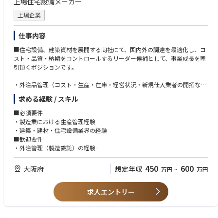
上場住宅設備メーカー
上場企業
仕事内容
■住宅設備、建築資材を展開する同社にて、国内外の調達を最適化し、コ
スト・品質・納期をコントロールするリーダー候補として、事業成長を牽
引頂くポジションです。
・外注品管理（コスト・生産・在庫・経営状況・新規仕入業者の開拓な
ど）
求める経験 / スキル
および外注品窓口
・購入条件最適化（コスト・仕入先など）
■必須要件
・新商品の情報収集（展示会視察・メーカーへの依頼など）、仕入価格決
・製造業における生産管理経験
定
・建築・建材・住宅設備業界の経験
・発注点の管理、在庫の管理
■歓迎要件
・外注管理（製造委託）の経験
・物流関連の経験
・英語力
450
600
大阪府
想定年収
万円
~
万円
■求める人物像
求人エントリー
・何よりもセルフスターターであること
・自らの発想をカタチにできる方
・チームプレーを大切にできる方
・自分の意見や考えを持ち、その考えをしっかり伝えられる方