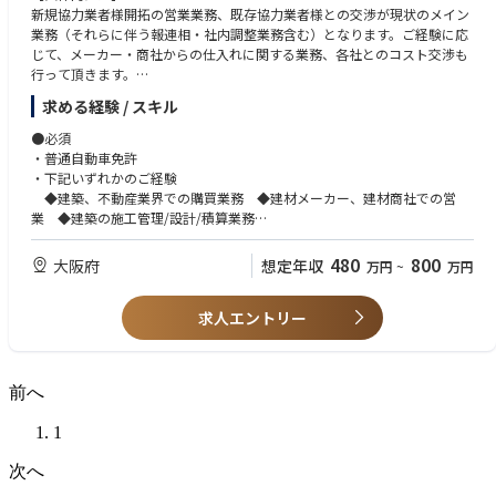
新規協力業者様開拓の営業業務、既存協力業者様との交渉が現状のメイン
業務（それらに伴う報連相・社内調整業務含む）となります。ご経験に応
じて、メーカー・商社からの仕入れに関する業務、各社とのコスト交渉も
行って頂きます。
年間1000棟分の資材を動かし、新しい部材のテストや検討、見積もり業務
求める経験 / スキル
も行います。
◆購買業務は非常に重要な仕事であり、会長・社長も重要視している会社
●必須
の根幹に関わる重要なポジションです。
・普通自動車免許
・下記いずれかのご経験
◆建築、不動産業界での購買業務 ◆建材メーカー、建材商社での営
業 ◆建築の施工管理/設計/積算業務
※施工管理等をされている方で、就業環境等の改善を目的として
キャリアチェンジをお考えの方、永らく木造住宅に携わってこられた
480
800
大阪府
想定年収
万円
~
万円
方、大歓迎です
●尚可
求人エントリー
・一級建築士、1級施工管理技士の資格をお持ちの方
前へ
1
次へ