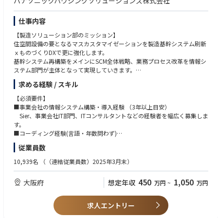
パナソニックハウジングソリューションズ株式会社
らエンドユーザー様までの全てのお客様のご満足につながります。
・住宅分野のDXはこれからますます発展する事業領域であり、新しい「く
仕事内容
らし」を創る中心的なプレイヤーとして活躍できるポジションです。
【製造ソリューション部のミッション】
住空間設備の要となるマスカスタマイゼーションを製造基幹システム刷新
【職場の雰囲気】
ｘものづくりDXで更に強化します。
住宅設備に関わり、人々のくらしを良くしたいと意識を持ったメンバーが
基幹システム再構築をメインにSCM全体戦略、業務プロセス改革を情報シ
集まっており、グループ内情報システム部門の中でも商品への愛着が強い
ステム部門が主体となって実現していきます。
部署だと思います。役職や立場に関係なく個人の意見を受け入れ認める社
今年度スタートするプロジェクトも計画しておりイチからシステム企画に
求める経験 / スキル
風であるため、部内外オープンコミュニケーションで業務革新・DX企画に
携わる事も可能です。
取り組んでおります。
【必須要件】
■事業会社の情報システム構築・導入経験 （3年以上目安）
【担当業務と役割】
Sier、事業会社IT部門、ITコンサルタントなどの経験者を幅広く募集しま
【キャリアパス】
ハウジングソリューションズ株式会社の情報システム企画部門の一員とし
す。
・初期配属の部署の仕事にとどまらず、様々な職務を経験いただいて、総
て業務に従事頂きます。事業拡大に向けたビジネスプロセス強化のため
■コーディング経験(言語・年数問わず)
合的なスキルを身につけられるキャリアパスを用意しています。
の、情報システムの企画・構築をお任せいたします。開発・製造・営業部
■システム開発経験(要件定義、機能定義、設計)
・例を挙げると、事業部門や営業部門のIT企画、商品開発、企画部門など
従業員数
門と連携したDXプロジェクトで、システム構築を牽引頂きます。
のジョブローテーションにより様々なスキル/経験を身につけて頂くこと
10,939名
（（連結従業員数）2025年3月末）
が可能です。
【歓迎要件】
【具体的な仕事内容】
・プロジェクトマネージャー経験
450
1,050
大阪府
想定年収
万円
~
万円
・販売〜生産の基幹システムの構築企画（適正領域を担当）
・販売/製造ERPの構築経験
・くらし空間事業拡大への新規事業DX企画、業務プロセス改革
・データ分析知識、・AIなどを用いた解析
・事業部門、社外ベンダーと連携したシステム構築プロジェクト推進
・販売管理または生産管理などのSCM関連知識
求人エントリー
・データドリブン基盤構築によるSFA／マーケティング分析、効率的な生