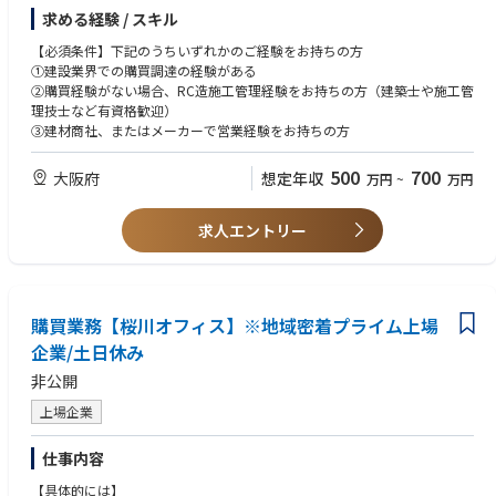
原価圧縮の企画立案と業務改善、価格管理、トラブル対応となります。
求める経験 / スキル
【具体的には・・・】
【必須条件】下記のうちいずれかのご経験をお持ちの方
・業界、市況動向調査：業界・市況動向を把握、調達戦略を立案
①建設業界での購買調達の経験がある
・遵法：関連する法律や規定を理解し、必要時には関連部門の指導
②購買経験がない場合、RC造施工管理経験をお持ちの方（建築士や施工管
・新規取引先調査：案件や事業ニーズに応じた新規取引先の開拓
理技士など有資格歓迎）
・取引先経営分析：取引先の財務諸表を分析、経営状況の判断
③建材商社、またはメーカーで営業経験をお持ちの方
・原価低減：プロジェクトや事業の調達コストを低減させる
・発注：調達環境や交渉相手の状況分析、交渉を行う
500
700
大阪府
想定年収
万円
~
万円
・コスト分析：調達品目の特性を鑑みて、価格査定などコスト分析を行う
・価格決定：最適価格を決定する
・トラブル対応：納期遅れ、訂正発注、倒産、品質不良などのトラブル対
求人エントリー
応
購買業務【桜川オフィス】※地域密着プライム上場
企業/土日休み
非公開
上場企業
仕事内容
【具体的には】