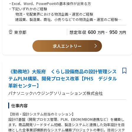
・物流費の予実管理、チームの運営（指導・教育・労務管理）
・Excel、Word、PowerPointの基本操作が出来る方
・関連システムの基本構想を立案
・下記いずれかのご経験
・法対応施策立案
物流・宅配業界における物流企画・運営のご経験
建設業、製造業、商社、小売りなどでの物流企画・運営のご経験
【キャリアパス】
■歓迎（スタッフクラス、マネージャークラスいずれも）
総合職としての採用となりますので、ご趣向によりご経験を活かした様々
・ホワイト物流、省エネ（環境に配慮した輸送手段検討）等への取り組み
600
950
東京都
想定年収
万円
~
万円
なフィールドに挑戦いただく事が可能です。
経験
・物流関連システムの導入経験
求人エントリー
・住宅・建材業界の経験者
■歓迎（マネージャークラス）
・物流費の予実管理や組織マネジメント経験
《勤務地》大阪府 くらし設備商品の設計管理シス
テムPLM構築、開発プロセス改革【PHS デジタル
革新センター】
パナソニックハウジングソリューションズ株式会社
仕事内容
【技術・設計システム担当のミッション】
設計IT基盤（開発プロセス管理、PLM、EBOM/MBOM連携など）を構築し
ます。商品開発リードタイム短縮、製造システムと連携した効率設計を目
標とした全事業部横断的なシステム構築プロジェクトの牽引。技術システ