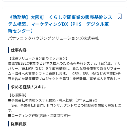
販在計画
・ガバナンス部門として、情報セキュリティ／IT内部統制の企画運営
【人柄・コンピテンシー】
・周囲とコミュニケーションがスムーズにとれる
《勤務地》大阪府 くらし空間事業の販売基幹シス
・世の中のIT技術、動向に興味を持ち探求心がある
【この仕事を通じて得られること】
・積極的に自ら企画テーマや新規プロジェクトの提案ができる
テム構築、マーケティングDX【PHS デジタル革
・くらし空間事業においてショウルームなどのリアルチャネル＋デジタル
・チームマネジメントに関し、積極的にリーダーシップが取れる
新センター】
活用による事業成長は、大きな方向性の1つであり、情報システム業務は
・能動的、主体的に活動し、最後までやり遂げる強い意志(やる気)をお持
事業の全バリューチェーンに関わるため、
ちの方
パナソニックハウジングソリューションズ株式会社
自身の職務での頑張りが、流通からエンドユーザー様までの全てのお客
様のご満足につながります。
仕事内容
・住宅分野のDXはこれからますます発展する事業領域であり、新しい「く
らし」を創る中心的なプレイヤーとして活躍できるポジションです。
【流通ソリューション部のミッション】
住空間B2B2C事業のビジネス拡大のため販売基幹システム（受発注、デリ
バリー、売上統計など）を全面再構築し、新たな成長市場であるリフォー
【職場の雰囲気】
ム・海外への事業シフトに貢献します。 CRM、SFA、MAなどの営業DX分
住宅設備に関わり、人々のくらしを良くしたいと意識を持ったメンバーが
野を含めた基盤構築プロジェクトを牽引し業務改革、事業拡大を実現して
集まっており、グループ内情報システム部門の中でも商品への愛着が強い
いきます。
求める経験 / スキル
部署だと思います。役職や立場に関係なく個人の意見を受け入れ認める社
今年度スタートするプロジェクトも計画しておりイチからシステム企画に
風であるため、部内外オープンコミュニケーションで業務革新・DX企画に
携わる事も可能です。
【必須要件】
取り組んでおります。
■事業会社の情報システム構築・導入経験 （3年以上目安）
Sier、事業会社IT部門、ITコンサルタントなどの経験者を幅広く募集しま
【担当業務と役割】
す。
【キャリアパス】
ハウジングソリューションズ株式会社の情報システム企画部門の一員とし
■コーディング経験(言語・年数問わず)
・初期配属の部署の仕事にとどまらず、様々な職務を経験いただいて、総
て業務に従事頂きます。事業拡大に向けたビジネスプロセス強化のため
■システム開発経験(要件定義、機能定義、設計)
合的なスキルを身につけられるキャリアパスを用意しています。
従業員数
の、情報システムの企画・構築をお任せいたします。開発・製造・営業部