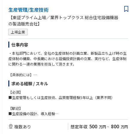
・柔軟性を大切にできる方
生産管理/生産技術
【東証プライム上場／業界トップクラス 総合住宅設備機器
の製造販売会社】
上場企業
仕事内容
・本社部門において、全社の生産体制の計画立案、新製品立ち上げ時の生
産体制の構築、中長期における設備投資計画の立案、実行など、生産体制
に関わる一連の業務を担当して頂きます。
【具体的には】
・生産体制の計画、立案
求める経験 / スキル
・新製品立ち上げ時の生産体制の構築
・中長期の設備投資計画、立案
【必須】
・新技術、新しい製造方法の調査、導入
■生産管理もしくは生産技術、品質管理経験5年以上（業界不問）
・各工場の改善、品質、安全に関わる指導、フォロー
【歓迎】
■生産設備の設計、導入経験
■本社部門等で生産工場を統括する経験
500
800
複数あり
想定年収
万円
~
万円