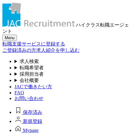
ハイクラス転職
エージェ
ント
Menu
転職支援サービスに登録する
ご登録済みの方
求人紹介を申し込む
求人検索
転職希望者
採用担当者
会社概要
JACで働きたい方
FAQ
お問い合わせ
保存済み
新規登録
Mypage