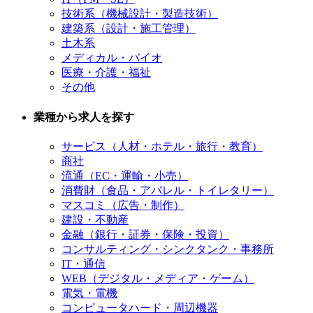
技術系（機械設計・製造技術）
建築系（設計・施工管理）
土木系
メディカル・バイオ
医療・介護・福祉
その他
業種から求人を探す
サービス（人材・ホテル・旅行・教育）
商社
流通（EC・運輸・小売）
消費財（食品・アパレル・トイレタリー）
マスコミ（広告・制作）
建設・不動産
金融（銀行・証券・保険・投資）
コンサルティング・シンクタンク・事務所
IT・通信
WEB（デジタル・メディア・ゲーム）
電気・電機
コンピュータハード・周辺機器