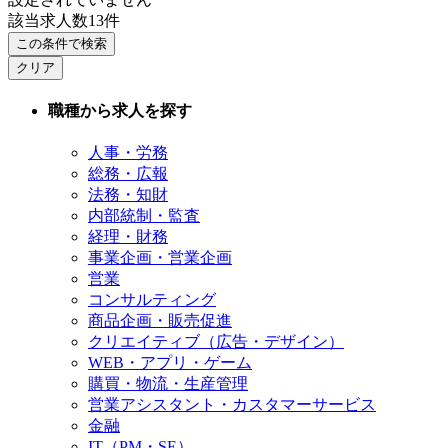
該当求人数
13
件
この条件で検索
クリア
職種から求人を探す
人事・労務
総務・広報
法務・知財
内部統制・監査
経理・財務
事業企画・営業企画
営業
コンサルティング
商品企画・販売促進
クリエイティブ（広告・デザイン）
WEB・アプリ・ゲーム
購買・物流・生産管理
営業アシスタント・カスタマーサービス
金融
IT（PM・SE）