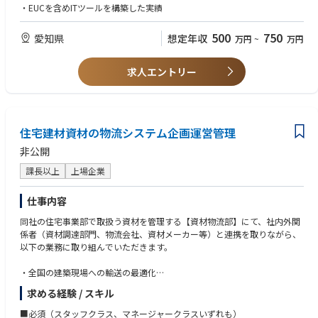
・輸送効率の向上とコスト削減を目的とした業務改善
・EUCを含めITツールを構築した実績
■生産計画
500
750
愛知県
想定年収
万円
~
万円
お客様にタイムリーかつ高品質・低コストで製品をお届けするため、需要
予測に基づいた生産計画の立案・決定をお任せします。
QDC（品質・納期・コスト）の観点から、ムダなく安定した供給の実現を
求人エントリー
目指していただきます。
＜具体的な仕事内容＞
・受注情報をもとに、精度の高い需要予測を実施
住宅建材資材の物流システム企画運営管理
・生産能力・在庫状況を踏まえた最適な生産計画の立案
・生産計画の進捗管理および計画変更の対応
非公開
課長以上
上場企業
仕事内容
同社の住宅事業部で取扱う資材を管理する【資材物流部】にて、社内外関
係者（資材調達部門、物流会社、資材メーカー等）と連携を取りながら、
以下の業務に取り組んでいただきます。
・全国の建築現場への輸送の最適化
・輸送・保管・受発注等に対する利用状況分析、改善提案
求める経験 / スキル
・コストダウン、ホワイト物流、省エネ（環境に配慮した輸送手段検討）
等への取り組み
■必須（スタッフクラス、マネージャークラスいずれも）