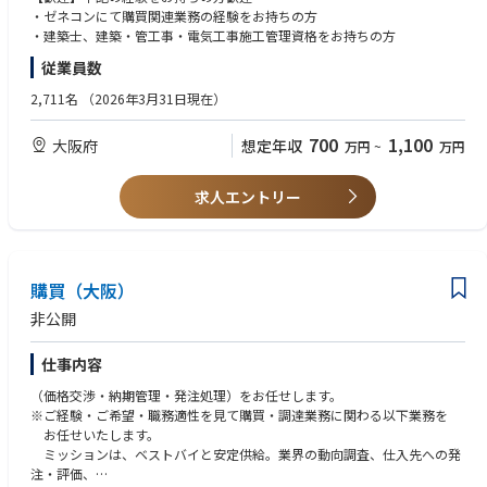
マンションを中心とした自社施工物件に関する業務をお任せします。
・ゼネコンにて購買関連業務の経験をお持ちの方
・建築・電気・衛生設備に関する発注・発注管理業務（業者選定、建材
・建築士、建築・管工事・電気工事施工管理資格をお持ちの方
と労務の価格折衝、納品契約・管理、発注）
従業員数
・予算管理業務（各現場の実行予算管理・指導、進行基準粗利計上）
・決算業務（決算未払処理・進行基準管理）
2,711名
（2026年3月31日現在）
【施工事例】
700
1,100
大阪府
想定年収
万円
~
万円
https://www.haseko.co.jp/hc/technology/works/index.html
求人エントリー
購買（大阪）
非公開
仕事内容
（価格交渉・納期管理・発注処理）をお任せします。
※ご経験・ご希望・職務適性を見て購買・調達業務に関わる以下業務を
お任せいたします。
ミッションは、ベストバイと安定供給。業界の動向調査、仕入先への発
注・評価、