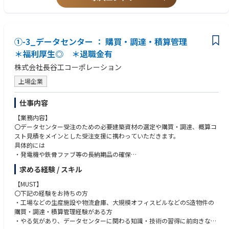
①-3_データセンター ： 購買・調達・積算管理
＊福利厚生◎ ＊退職金有
株式会社長谷工コーポレーション
上場企業
仕事内容
【業務内容】
〇データセンター受注のための必要建築資材の選定や購買・調達、概算コ
スト見積をメインとした受注支援に携わっていただきます。
具体的には
・発電機や鉄骨ファブ等の長納期品の確保
・データセンター建設受注に関する、概算見積作成
求める経験 / スキル
※業務内容の変更の範囲は、会社内でのすべての業務となります。
【MUST】
【会社、仕事の特徴・魅力】
〇下記の経験をお持ちの方
・長谷工がマンションで培った技術力・品質管理力を活かし、成長市場
・工場などの生産施設や物流倉庫、大規模オフィスビルなどのS造物件の
「データセンター建築」へ挑戦する戦略的ポジション
購買・調達・積算管理経験がある方
・データセンター特有の知識・経験は不問。一般物件の購買・調達・積算
・やる気があり、データセンターに関わる知識・技術の習得に前向きな人
管理経験を新たなフィールドで活かせる環境