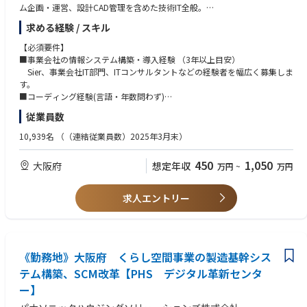
ム企画・運営、設計CAD管理を含めた技術IT全般。
求める経験 / スキル
【担当業務と役割】
【必須要件】
ハウジングソリューションズ株式会社の情報システム企画部門の一員とし
■事業会社の情報システム構築・導入経験 （3年以上目安）
て業務に従事頂きます。
Sier、事業会社IT部門、ITコンサルタントなどの経験者を幅広く募集しま
事業拡大に向けたビジネスプロセス強化のための、情報システムの企画・
す。
構築をお任せいたします。
■コーディング経験(言語・年数問わず)
開発・製造・営業部門と連携したDXプロジェクトで、システム構築を牽引
■システム開発経験(要件定義、機能定義、設計)
従業員数
頂きます。
10,939名
（（連結従業員数）2025年3月末）
【歓迎要件】
【具体的な仕事内容】
・プロジェクトマネージャー経験
450
1,050
大阪府
想定年収
万円
~
万円
・販売〜生産の基幹システムの構築企画（適正領域を担当）
・販売/製造ERPの構築経験
・くらし空間事業拡大への新規事業DX企画、業務プロセス改革
・データ分析知識、・AIなどを用いた解析
・事業部門、社外ベンダーと連携したシステム構築プロジェクト推進
・販売管理または生産管理などのSCM関連知識
求人エントリー
・データドリブン基盤構築によるSFA／マーケティング分析、効率的な生
販在計画
・ガバナンス部門として、情報セキュリティ／IT内部統制の企画運営
【人柄・コンピテンシー】
・周囲とコミュニケーションがスムーズにとれる
《勤務地》大阪府 くらし空間事業の製造基幹シス
・世の中のIT技術、動向に興味を持ち探求心がある
【この仕事を通じて得られること】
・積極的に自ら企画テーマや新規プロジェクトの提案ができる
テム構築、SCM改革【PHS デジタル革新センタ
・くらし空間事業においてショウルームなどのリアルチャネル＋デジタル
・チームマネジメントに関し、積極的にリーダーシップが取れる
ー】
活用による事業成長は、大きな方向性の1つであり、情報システム業務は
・能動的、主体的に活動し、最後までやり遂げる強い意志(やる気)をお持
事業の全バリューチェーンに関わるため、自身の職務での頑張りが流通か
ちの方