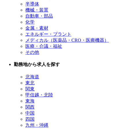
半導体
機械・装置
自動車・部品
化学
金属・素材
エネルギー・プラント
メディカル（医薬品・CRO・医療機器）
医療・介議・福祉
その他
勤務地から求人を探す
北海道
東北
関東
甲信越・北陸
東海
関西
中国
四国
九州・沖縄