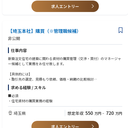
求人エントリー
【埼玉本社】購買（※管理職候補）
非公開
仕事内容
新築注文住宅の建築に関わる資材の購買管理（交渉・買付）のマネージャ
ー候補として業務をお任せ致します。
【具体的には】
・取引先の選定、見積もり依頼、価格・納期の比較検討
・発注、納期管理、入荷・検収・検査
求める経験 / スキル
・数値管理･業務管理等のマネジメント
・出荷、支払いなど
■必須
・住宅資材の購買業務の経験
550
720
埼玉県
想定年収
万円
~
万円
求人エントリー