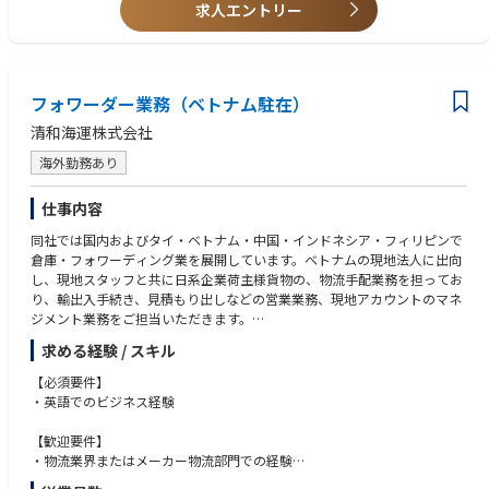
り研修期間は異なります。
求人エントリー
フォワーダー業務（ベトナム駐在）
清和海運株式会社
海外勤務あり
仕事内容
同社では国内およびタイ・ベトナム・中国・インドネシア・フィリピンで
倉庫・フォワーディング業を展開しています。ベトナムの現地法人に出向
し、現地スタッフと共に日系企業荷主様貨物の、物流手配業務を担ってお
り、輸出入手続き、見積もり出しなどの営業業務、現地アカウントのマネ
ジメント業務をご担当いただきます。
求める経験 / スキル
【入社後の流れ】
はじめの3か月程度は静岡本社での打合せや担当顧客顔合わせ静岡県内の
【必須要件】
倉庫拠点の状況確認をして頂いた後、海外に赴任頂く予定です。
・英語でのビジネス経験
【歓迎要件】
・物流業界またはメーカー物流部門での経験
・ベトナム駐在経験