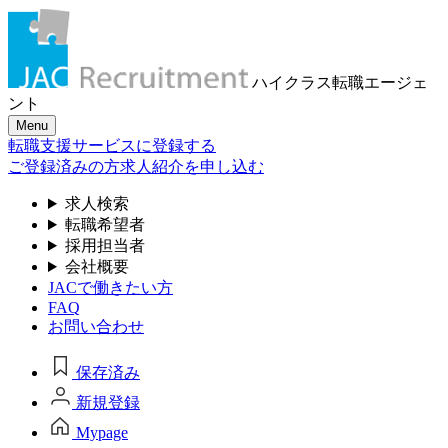
ハイクラス転職
エージェ
ント
Menu
転職支援サービスに登録する
ご登録済みの方
求人紹介を申し込む
求人検索
転職希望者
採用担当者
会社概要
JACで働きたい方
FAQ
お問い合わせ
保存済み
新規登録
Mypage