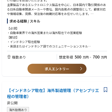
けの取引を担当いただきます。
主要製品であるエレクトロニクス製品を中心に、日本国内で取引関係のあ
る日系自動車関連メーカーや商社、国内各拠点の調整役として、顧客対応
や情報収集、見積、受注後の納期対応等をお任せいたします。
求める経験 / スキル
【海外駐在について】
アジアを中心とする海外拠点には現在10数名の方が駐在員として活躍して
【必須】
います。
・自動車業界での海外営業または海外駐在での営業経験
【歓迎】
・インドネシア駐在経験
・英語またはインドネシア語でのコミュニケーションスキル
・長期的に海外で活躍したいと考えている方
500
700
複数あり
想定年収
万円
~
万円
求人エントリー
【インドネシア駐在】海外製造管理（アセンブリ工
程の管理者）
非公開
海外勤務あり