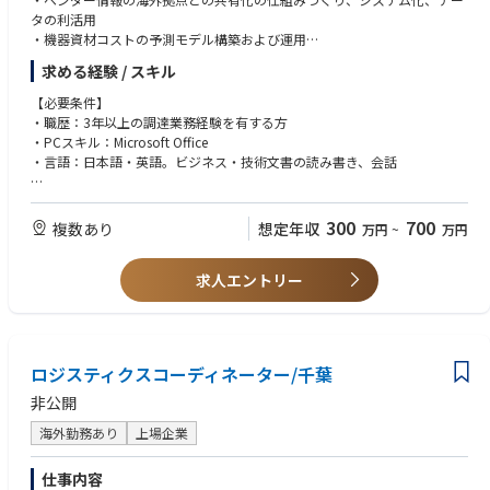
タの利活用
・機器資材コストの予測モデル構築および運用
・ベンダー情報の定点観測、評価、feedbackなどベンダーマネジメント
求める経験 / スキル
【具体的な業務例】※下記に限りません
【必要条件】
1) ベンダー情報の海外拠点との共有化業務の標準化の仕組みづくり、シス
・職歴：3年以上の調達業務経験を有する方
テム化およびデータの利活用の推進
・PCスキル：Microsoft Office
2) ベンダーリストの整備、管理および新規ベンダー開拓を主導
・言語：日本語・英語。ビジネス・技術文書の読み書き、会話
3) ベンダー情報の定点観測、評価およびベンダへの定期的feedbackの実
施
【歓迎条件】
4) 機器資材コスト予測モデルの構築タスクへの参加とコスト予測モデルの
・職歴：海外調達経験を有する方
300
700
複数あり
想定年収
万円
~
万円
運用
・言語：TOEIC730点以上
5) 発注統計分析を主導
・学歴：大卒
6) サプライチェーンマネジメントタスクへの参加とルール作り
求人エントリー
7) DXの活用による生産性の向上の仕組み構築および運用
【人物】
1) コミュニケーションスキル、プレゼンテーションスキルを有する方
2) リーダーシップ、責任感を持ち粘り強く取り組める方
3) 協調性がある方
ロジスティクスコーディネーター/千葉
4) 専門以外の分野にも広く知的好奇心をお持ちの方
非公開
海外勤務あり
上場企業
仕事内容