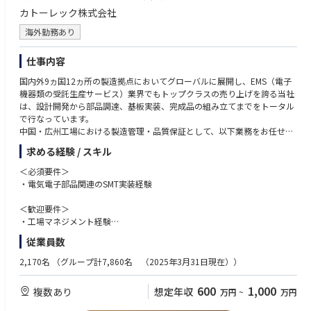
カトーレック株式会社
海外勤務あり
仕事内容
国内外9ヵ国12ヵ所の製造拠点においてグローバルに展開し、EMS（電子
機器類の受託生産サービス）業界でもトップクラスの売り上げを誇る当社
は、設計開発から部品調達、基板実装、完成品の組み立てまでをトータル
で行なっています。
中国・広州工場における製造管理・品質保証として、以下業務をお任せい
たします。
求める経験 / スキル
【主な業務内容】
＜必須要件＞
●SMT実装部門あるいは組立・加工部門の製造全般管理
・電気電子部品関連のSMT実装経験
●工場全体の生産性向上／業務効率化への取り組み／品質向上に向けた改
善活動への取り組み
＜歓迎要件＞
●取引先対応、顧客の監査対応やクレーム発生時の対応
・工場マネジメント経験
●ローカルスタッフの教育・育成
・海外勤務(長期出張もしくは駐在)のご経験
従業員数
●⼯場⻑と共に⼯場全体の運営、補佐
・語学力（英語、広東語など）
2,170名
（グループ計7,860名 （2025年3月31日現在））
【OJTトレーニング】
＜求める人物像＞
ご入社後は、国内工場(高松工場もしくは松山工場)でのOJTトレーニング
・赴任先のルールや文化を理解して適応、順応していく力を持っている方
600
1,000
複数あり
想定年収
万円
~
万円
を予定しております。
・海外に長期赴任が可能な方
研修期間は1ヶ月～3カ月程度です。ご本人のスキル・ご経験・習熟度によ