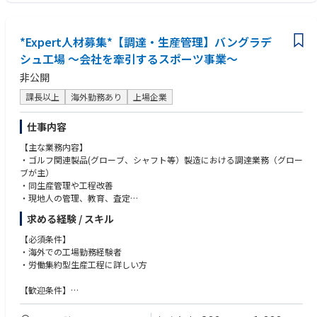
研修期間は1ヶ月程度の予定です。ご本人のスキル・ご経験・習熟度によ
・手配図面関係のスキル
り研修期間は異なります。
・お客様や部品メーカー、ローカルスタッフと円滑にコミュニケーション
研修終了後は早期に赴任いただく予定です。
が取れる
*Expert人材募集*【調達・生産管理】バングラデ
■海外購買の特徴
シュ工場 ～会社を牽引するスポーツ事業～
＜求める人物像＞
購買方針として、現地での調達がメインでお客様にとって最良の品質、コ
・社内外のネットワークを積極的に広げていこうという気持ちを持ってい
非公開
スト、納期（QCD）を兼ね備えた部品を提案することを重視しておりま
る方
す。
・赴任先のルールや文化を理解して適応、順応していく力を持っている方
課長以上
海外勤務あり
上場企業
また、上記に加えて、香港／マレーシア／日本の国際購買部門との連携に
より、最適な部品調達及び提案を実施しております。
仕事内容
■キャリアパス
【主な業務内容】
他の海外工場の購買担当、本ポジション領域のスペシャリスト、購買部の
・ゴルフ関連製品(グローブ、シャフト等）製造における調達業務（グロー
管理職など
ブが主）
・同生産管理や工程改善
・現地人の管理、教育、査定
・財務状況分析（PL、BSの基礎的知識必要）
求める経験 / スキル
・設備投資計画作成
【必須条件】
【工場特徴】
・海外での工場勤務経験者
同社工場ではゴルフ用のシャフトを中心に生産している拠点です。現地職
・労働集約型生産工程に詳しい方
人1,300人程は、シャフト製造で携わっており組織リーダーをコントロー
ルしながら工場全体のマネジメントに努めます。工場長の指示のもと現場
【歓迎条件】
を取り纏め報告を行う。
・米国販社とのコミュニケーションが必要であり米国人との仕事経験（メ
ールベースで英語のコミュニケーションが可能な方）