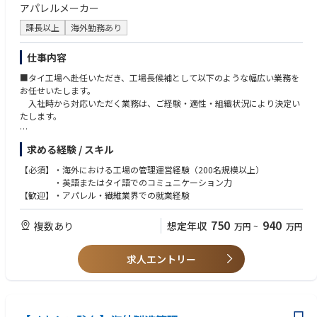
アパレルメーカー
入社後は他海外工場での赴任も可能、国内帰任後は高松もしくは松山工場
で製造管理としてご活躍いただくことも可能です。
課長以上
海外勤務あり
将来的には、国内外問わず工場全体のマネジメントができる人材を目指し
ていただきます。
仕事内容
【魅力】
■タイ工場へ赴任いただき、工場長候補として以下のような幅広い業務を
●日本のモノづくりを支えることができる
お任せいたします。
製造業において、EMSの存在価値は年々高まっており、今後も拡大が見込
入社時から対応いただく業務は、ご経験・適性・組織状況により決定い
まれている成長市場です。
たします。
弊社においても、海外EMS事業は重要戦略に置かれており、モノづくりの
最前線でご活躍いただきます。
・製造管理
求める経験 / スキル
●ローカルと一緒に仕事をすることができる
・生産管理、工程管理、納期管理
日本では経験できないようなローカルな環境で、現地スタッフとモノづく
・品質管理
【必須】・海外における工場の管理運営経験（200名規模以上）
りに関わるやりがいを感じることができます。
・製造設備管理、保守改善
・英語またはタイ語でのコミュニケーション力
●若いうちから海外で挑戦できる
・製造スタッフの労務管理、安全衛生
【歓迎】・アパレル・繊維業界での就業経験
若いうちから海外工場で就業することができ、将来的には経営を担うこと
・その他工場運営に関わる全般の管理
もできるポジションです。
・バンコク営業拠点や日本法人との連携
750
940
複数あり
想定年収
万円
~
万円
・仕入先対応、顧客対応 等
【キャリアパス】
求人エントリー
国内工場・海外工場にて基板実装の知識・経験を積んでいただき、まずは
製造現場管理ができるようになっていただきます。
将来的には工場長や現地法人の社長等、経営を担うこともできるポジショ
ンです。