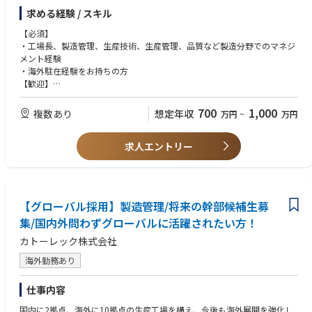
・現地社員の技術指導、マネジメント 等
求める経験 / スキル
※ご経験に応じて入社後本社にて研修を行い、現地へ駐在いただく予定で
す。
【必須】
※1年程度を予定しておりますがご経験によって変更があります。
・工場長、製造管理、生産技術、生産管理、品質など製造分野でのマネジ
メント経験
【中国工場について】
・海外駐在経験をお持ちの方
同社主力事業であるワイヤーハーネス製品等の製造工場になります。
【歓迎】
中国国内に同製造工場(約200名)と営業拠点があり、今回は製造工場での
・自動車業界経験
ポジションです。
・中国語でのコミュニケーションスキル
700
1,000
複数あり
想定年収
万円
~
万円
アジアを中心とする海外拠点には現在10数名の方が駐在員として活躍して
・長期的に海外で活躍したいと考えている方
います。
※入社後、数か月程度は国内拠点（愛知または三重）にて研修を行う予定
求人エントリー
です。
【グローバル採用】製造管理/将来の幹部候補生募
集/国内外問わずグローバルに活躍されたい方！
カトーレック株式会社
海外勤務あり
仕事内容
国内に2拠点、海外に10拠点の生産工場を構え、今後も海外展開を強化し