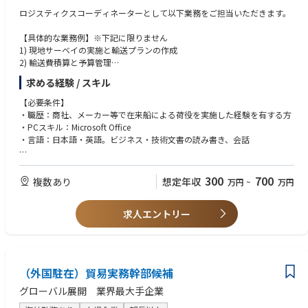
ロジスティクスコーディネーターとして以下業務をご担当いただきます。
【具体的な業務例】※下記に限りません
1) 現地サーベイの実施と輸送プランの作成
2) 輸送費積算と予算管理
3) 船会社・輸送会社・Forwarderとの引き合い、価格交渉、契約、その作
求める経験 / スキル
業管理
4) Vendor、当社検査・工程・サイト工事部門等との調整作業
【必要条件】
5) 船積み書類・L/C買取書類作成
・職歴：商社、メーカー等で在来船による荷役を実施した経験を有する方
6) 輸出許可取得、通関、免税申請
・PCスキル：Microsoft Office
・言語：日本語・英語。ビジネス・技術文書の読み書き、会話
【歓迎条件】
・職歴：重量物輸送に関わる計画実施の経験を有する方
300
700
複数あり
想定年収
万円
~
万円
・言語：TOEIC700点以上
・学歴：大卒
求人エントリー
・資格：国際複合輸送士
【人物】
1) コミュニケーションスキル、プレゼンテーションスキルを有する方
2) リーダーシップ、責任感を持ち粘り強く取り組める方
（外国駐在）貿易実務幹部候補
3) 協調性がある方
4) 専門以外の分野にも広く知的好奇心をお持ちの方
グローバル展開 業界最大手企業