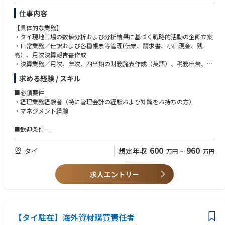
仕事内容
【具体的な業務】
・タイ現地工場の数値分析および分析結果に基づく戦略的活動の企画立案
・日常業務／仕訳および各種帳票等管理(伝票、請求書、小口現金、残
高）、月次決算報告書作成
・決算業務／月次、年次、四半期の財務諸表作成（英語）、税務申告、監
査対応補助
求める経験 / スキル
・日本本社へのレポート
■必須要件
・経理業務経験者（特に管理会計の経験および知識をお持ちの方）
・マネジメント経験
■歓迎条件
・財務会計の実務経験
・工場または製造業での実務経験
600
960
タイ
想定年収
万円
~
万円
・語学力(日常会話レベルの英語もしくはタイ語
求人エントリー
【タイ駐在】海外資材購買責任者