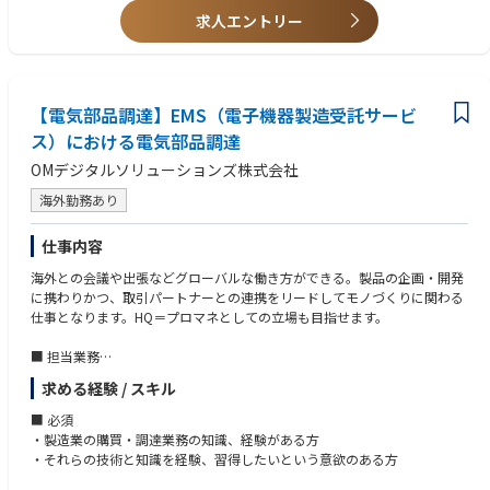
り研修期間は異なります。
求人エントリー
【キャリアパス】
将来的には工場長や現地法人の社長等、経営を担うこともできるポジショ
ンです。
【電気部品調達】EMS（電子機器製造受託サービ
ス）における電気部品調達
OMデジタルソリューションズ株式会社
海外勤務あり
仕事内容
海外との会議や出張などグローバルな働き方ができる。製品の企画・開発
に携わりかつ、取引パートナーとの連携をリードしてモノづくりに関わる
仕事となります。HQ＝プロマネとしての立場も目指せます。
■ 担当業務
・電気部品の開発購買業務
求める経験 / スキル
・設計前段階から設計部門に参画し最適な部品選定を推進する業務
・パートナーとの取引戦略立案と実行に向けた種々折衝
■ 必須
・部品コスト管理業務
・製造業の購買・調達業務の知識、経験がある方
・それらの技術と知識を経験、習得したいという意欲のある方
■ 海外駐在時の業務例