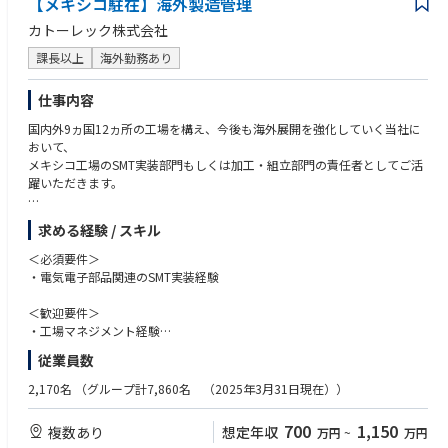
【メキシコ駐在】海外製造管理
カトーレック株式会社
課長以上
海外勤務あり
仕事内容
国内外9ヵ国12ヵ所の工場を構え、今後も海外展開を強化していく当社に
おいて、
メキシコ⼯場のSMT実装部⾨もしくは加⼯・組⽴部⾨の責任者としてご活
躍いただきます。
【主な業務内容】
求める経験 / スキル
●SMT実装部門あるいは組立・加工部門の製造全般管理
●工場全体の生産性向上／業務効率化への取り組み／品質向上に向けた改
＜必須要件＞
善活動への取り組み
・電気電子部品関連のSMT実装経験
●ローカルスタッフの採用・育成／マネジメント
●⼯場⻑と共に⼯場全体の運営、補佐
＜歓迎要件＞
●取引先対応
・工場マネジメント経験
・海外勤務(長期出張もしくは駐在)のご経験
従業員数
【OJTトレーニング】
・英語や現地語(スペイン語)のスキル
ご入社後は、国内工場(高松工場もしくは松山工場)でのOJTトレーニング
2,170名
（グループ計7,860名 （2025年3月31日現在））
を予定しております。
＜求める人物像＞
研修期間は1ヶ月～3カ月程度です。ご本人のスキル・ご経験・習熟度によ
・赴任先のルールや文化を理解して適応、順応していく力を持っている方
700
1,150
複数あり
想定年収
万円
~
万円
り研修期間は異なります。
・海外に長期赴任が可能な方