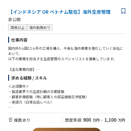
り研修期間は異なります。
・お客様や部品メーカー、ローカルスタッフと円滑にコミュニケーション
研修終了後は早期に赴任いただく予定です。
が取れる
【インドネシア OR ベトナム駐在】海外生産管理
■海外購買の特徴
＜求める人物像＞
非公開
購買方針として、現地での調達がメインでお客様にとって最良の品質、コ
・社内外のネットワークを積極的に広げていこうという気持ちを持ってい
スト、納期（QCD）を兼ね備えた部品を提案することを重視しておりま
課長以上
海外勤務あり
る方
す。
・赴任先のルールや文化を理解して適応、順応していく力を持っている方
また、上記に加えて、香港／マレーシア／日本の国際購買部門との連携に
仕事内容
より、最適な部品調達及び提案を実施しております。
国内外9ヵ国12ヵ所の工場を構え、今後も海外事業を強化していく当社に
おいて、
■キャリアパス
以下の業務を担当する生産管理のスペシャリストを募集しています。
他の海外工場の購買担当、本ポジション領域のスペシャリスト、購買部の
管理職など
【主な業務内容】
・生産管理業務全般（生産計画の立案から出荷管理までの実行管理、物流
求める経験 / スキル
管理・改善など）
・現地ローカルスタッフの指導・育成・マネジメント
＜必須要件＞
（部品の調達スケジュールの策定、製造工程管理、品質管理、納期管理な
・製造業界での生産計画の立案経験
ど、現地での業務に対する管理と指導）
・顧客折衝経験（特に顧客との部品価格交渉経験）
・顧客折衝（納期管理・生産調整・価格交渉・コスト関連の折衝）
・英語力（日常会話レベル）
【国内研修について】
＜歓迎要件＞
ご入社後は、国内工場(高松工場もしくは松山工場)での座学及びOJTトレ
・海外勤務(長期出張もしくは駐在)のご経験
900
1,100
複数あり
想定年収
万円
~
万円
ーニングを予定しております。
研修期間は1ヶ月～3カ月程度です。ご本人のスキル・ご経験・習熟度によ