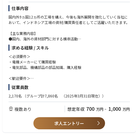
【キャリアパス】
仕事内容
長期的に海外で就業することができ、将来的には経営を担うこともできる
ポジションです。
国内外9ヵ国12ヵ所の工場を構え、今後も海外展開を強化していく当社に
おいて、インドネシア⼯場の資材/購買責任者としてご活躍いただきます。
【主な業務内容】
●国内、海外の資材部門に対する横串活動
●部品調達フォロー、確認
求める経験 / スキル
●部品選定、価格契約、立ち上げフォロー
●開発購買（ve品）
＜必須要件＞
●ローカルメンバー社員の採用・育成/マネジメント
・電機メーカーにて購買経験
・電気部品、機構部品の部品知識、購入経験
【OJTトレーニング】
ご入社後は、国内工場(高松工場・グローバルEMSセンター)でのOJTトレー
＜歓迎要件＞
ニングを予定しております。
・海外への長期出張/海外赴任のご経験
従業員数
研修期間は1ヶ月程度の予定です。ご本人のスキル・ご経験・習熟度によ
・英語の日常会話レベル ※業務で使う言語は、日本語と英語です。
り研修期間は異なります。
・VE(Value Engineering),VA(Value Analysis)の経験
2,170名
（グループ計7,860名 （2025年3月31日現在））
・品質に関するスキル、部品メーカーに関するスキル
【就業環境】
・商品化（製品立ち上げ）において、各イベント毎に購買、技術、QAなど
700
1,000
複数あり
想定年収
万円
~
万円
・現在の駐在員はCikarang(チカラン)という地域に居住をしております。
の役割
・Cikarangですと、工場まで会社が準備した自動車(2人で1台が基本です)
・手配図面関係のスキル
にて、15分ほどです。
・お客様や部品メーカー、ローカルスタッフと円滑にコミュニケーション
求人エントリー
・Cikarangに居住している日本人の方はこの地域の工業団地勤めの方は多
が取れる
く、日本食レストランや日本食材店もございます。