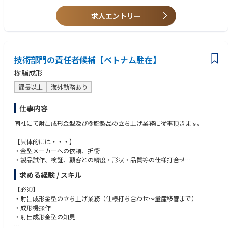
【キャリアパス】
求人エントリー
工場長や現地法人の社長等、経営を担うこともできるポジションです。
技術部門の責任者候補【ベトナム駐在】
樹脂成形
課長以上
海外勤務あり
仕事内容
同社にて射出成形金型及び樹脂製品の立ち上げ業務に従事頂きます。
【具体的には・・・】
・金型メーカーへの依頼、折衝
・製品試作、検証、顧客との精度・形状・品質等の仕様打合せ
・量産立上げまでの金型修正
求める経験 / スキル
・金型不具合改善
・人員管理・教育推進
【必須】
・新規金型メーカーの開拓
・射出成形金型の立ち上げ業務（仕様打ち合わせ～量産移管まで）
・品質目標管理、計画と結果分析、改善活動
・成形機操作
・射出成形金型の知見
【組織】