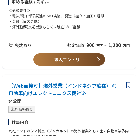
求める経験 / スキル
●SMT実装部門あるいは組立・加工部門の製造全般管理
●工場全体の生産性向上／業務効率化への取り組み／品質向上に向けた改
＜必須要件＞
善活動への取り組み
・電気/電子部品関連のSMT実装、製造（組立・加工）経験
●ローカルスタッフの採用・育成／マネジメント
・英語（日常会話）
●⼯場⻑と共に⼯場全体の運営、補佐
・海外勤務(長期出張もしくは駐在)のご経験
●取引先対応
＜歓迎要件＞
【インド工場について】
・工場長などのマネジメント経験
900
1,200
複数あり
想定年収
万円
~
万円
インド国内において、EMS事業の合弁会社を設立しております。
・インドへの駐在経験
車載製品の需要が高まるインド市場において、車載向けのプリント基板実
装や完成品アセンブリの受託サービスを提供し、事業拡大に取り組んでい
求人エントリー
＜求める人物像＞
ます。
・海外駐在経験がある方（インドなら歓迎）
ローカル含め約800名、うち日本人駐在は2名です。
・赴任先のルールや文化を理解して適応、順応していく力を持っている方
・海外に長期赴任が可能な方
【OJTトレーニング】
【Web面接可】海外営業（インドネシア駐在）≪
ご入社後は、国内工場(高松工場もしくは松山工場)でのOJTトレーニング
を予定しております。
自動車向けエレクトロニクス商社≫
研修期間は3ヶ月～6カ月程度を予定しております。その後、インドに赴任
非公開
頂く予定です。
ご本人のスキル・ご経験・習熟度により研修期間は異なります。
海外勤務あり
【キャリアパス】
仕事内容
長期的に海外で就業することができ、将来的には経営を担うこともできる
ポジションです。
同社インドネシア拠点（ジャカルタ）の海外営業として主に自動車業界向