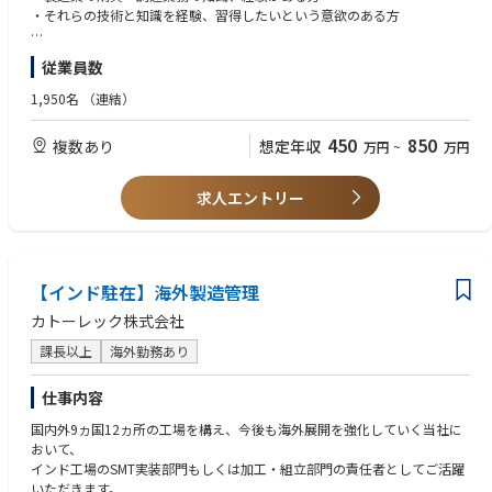
拓をお願いします。
・それらの技術と知識を経験、習得したいという意欲のある方
■ 海外駐在時の業務例
■ 歓迎
従業員数
（※将来的に希望や適正に応じて、海外駐在にチャレンジいただくことも
・弊社海外工場（ベトナム工場）での活躍に意欲、興味のある方
あります。）
1,950名
（連結）
・工場調達部門における調達業務
・部品納期管理、新製品向け部品立ち上げ、部品生産効率改善や不良削減
450
850
複数あり
想定年収
万円
~
万円
などの改善業務
・現地スタッフのチーム管理や人材育成業務
求人エントリー
【インド駐在】海外製造管理
カトーレック株式会社
課長以上
海外勤務あり
仕事内容
国内外9ヵ国12ヵ所の工場を構え、今後も海外展開を強化していく当社に
おいて、
インド⼯場のSMT実装部⾨もしくは加⼯・組⽴部⾨の責任者としてご活躍
いただきます。