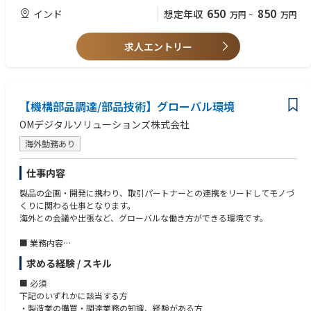
650
850
インド
想定年収
万円
~
万円
求人エントリー
【機構部品調達/部品技術】グローバル環境
OMデジタルソリューションズ株式会社
海外勤務あり
仕事内容
製品の企画・開発に携わり、取引パートナーとの連携をリードしてモノづ
くりに関わる仕事となります。
海外との会議や出張など、グローバルな働き方ができる環境です。
■ 業務内容
機構部品の開発購買及び部品技術業務です。
求める経験 / スキル
設計前段階から設計部門に参画し最適な部品選定を推進、部品立上を行っ
て頂きます。
■ 必須
パートナーとの取引戦略立案と実行に向けた種々折衝や、部品コスト管理
下記のいずれかに該当する方
業務を担っていただきます。また、ASEANを中心としたサプライヤーの開
・製造業の購買・調達業務の知識、経験がある方