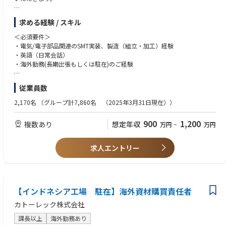
【主な業務内容】
求める経験 / スキル
●SMT実装部門あるいは組立・加工部門の製造全般管理
●工場全体の生産性向上／業務効率化への取り組み／品質向上に向けた改
＜必須要件＞
善活動への取り組み
・電気/電子部品関連のSMT実装、製造（組立・加工）経験
●ローカルスタッフの採用・育成／マネジメント
・英語（日常会話）
●⼯場⻑と共に⼯場全体の運営、補佐
・海外勤務(長期出張もしくは駐在)のご経験
●取引先対応
＜歓迎要件＞
従業員数
【インド工場について】
・工場長などのマネジメント経験
カトーレック(株)とインドのUNO MINDAグループのUNO MINDA KATOLEC
・インドへの駐在経験
2,170名
（グループ計7,860名 （2025年3月31日現在））
ELECTRONICS SERVICES Pvt. Ltd.は、
インド国内において、EMS事業の合弁会社を設立しております。
＜求める人物像＞
900
1,200
複数あり
想定年収
万円
~
万円
車載製品の需要が高まるインド市場において、車載向けのプリント基板実
・海外駐在経験がある方（インドなら歓迎）
装や完成品アセンブリの受託サービスを提供し、
・赴任先のルールや文化を理解して適応、順応していく力を持っている方
事業拡大に取り組んでいます。
・海外に長期赴任が可能な方
求人エントリー
ローカル含め約800名、うち日本人駐在は2名です。
【OJTトレーニング】
ご入社後は、国内工場(高松工場もしくは松山工場)でのOJTトレーニング
を予定しております。
【インドネシア工場 駐在】海外資材購買責任者
研修期間は3ヶ月～6カ月程度を予定しております。その後、インドに赴任
カトーレック株式会社
頂く予定です。
ご本人のスキル・ご経験・習熟度により研修期間は異なります。
課長以上
海外勤務あり