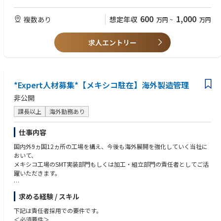
海外工場(従業員：60名程度) 日本人駐在員（2名）
【歓迎】
・プラスチック成形技能士2級以上
600
1,000
複数あり
想定年収
万円
~
万円
【成形機】
・語学力（英語またはベトナム語）
ファナック製（15t～100t）
求人エントリー
■入社後の研修に関して■
ご入社後、同社の製造・販売に関する知識習得の為の研修がございます。
（研修期間：1ヶ月～3ヶ月程度（目安）。本社にて就業頂く予定です）
*Expert人材募集*【メキシコ駐在】海外製造管理
非公開
課長以上
海外勤務あり
仕事内容
国内外9ヵ国12ヵ所の工場を構え、今後も海外展開を強化していく当社に
おいて、
メキシコ⼯場のSMT実装部⾨もしくは加⼯・組⽴部⾨の責任者としてご活
躍いただきます。
【主な業務内容】
求める経験 / スキル
●SMT実装部門あるいは組立・加工部門の製造全般管理
●工場全体の生産性向上／業務効率化への取り組み／品質向上に向けた改
下記は責任者採用での要件です。
善活動への取り組み
＜必須要件＞