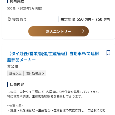
従業員数
550名
（2026年3月現在）
550
750
複数あり
想定年収
万円
~
万円
求人エントリー
【タイ赴任/営業/調達/生産管理】自動車EV関連樹
脂部品メーカー
非公開
課長以上
海外勤務あり
仕事内容
この度、同社タイ工場にて1名増員にて赴任者を募集しております。
特に営業や調達、生産管理経験者を募集しております。
<仕事内容>
・調達～受発注管理～生産管理～在庫管理の業務に対し、ご経験に応じて
従事頂きます。