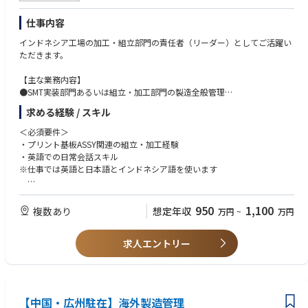
仕事内容
インドネシア⼯場の加⼯・組⽴部⾨の責任者（リーダー）としてご活躍い
ただきます。
【主な業務内容】
●SMT実装部門あるいは組立・加工部門の製造全般管理
●工場全体の生産性向上／業務効率化への取り組み／品質向上に向けた改
求める経験 / スキル
善活動への取り組み
●ローカルスタッフの採用・育成／マネジメント
＜必須要件＞
●⼯場⻑と共に⼯場全体の運営、補佐
・プリント基板ASSY関連の組立・加工経験
●取引先対応
・英語での日常会話スキル
※仕事では英語と日本語とインドネシア語を使います
【キャリアパス】
工場長や現地法人の社長等、経営を担うこともできるポジションです。
＜歓迎要件＞
・工場マネジメント経験
950
1,100
複数あり
想定年収
万円
~
万円
・海外勤務(長期出張もしくは駐在)のご経験
・現地語(インドネシア語)の日常会話スキル
求人エントリー
＜求める人物像＞
・赴任先のルールや文化を理解して適応、順応していく力を持っている方
・海外に長期赴任が可能な方
【中国・広州駐在】海外製造管理