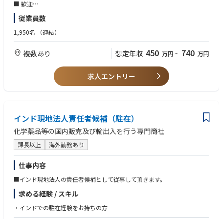
・工場調達部門における調達業務
■ 歓迎
・部品納期管理
・弊社海外工場（ベトナム工場）での活躍に意欲、興味のある方
従業員数
・新製品向け部品立ち上げ
・部品生産効率改善や不良削減などの改善業務
1,950名
（連結）
・現地スタッフのチーム管理や人材育成業務
450
740
複数あり
想定年収
万円
~
万円
求人エントリー
インド現地法人責任者候補（駐在）
化学薬品等の国内販売及び輸出入を行う専門商社
課長以上
海外勤務あり
仕事内容
■インド現地法人の責任者候補として従事して頂きます。
求める経験 / スキル
・インドでの駐在経験をお持ちの方