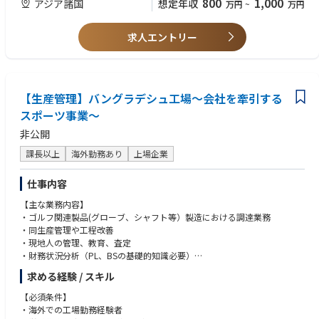
800
1,000
アジア諸国
想定年収
万円
~
万円
・縫製業の経験者
・ISO9001/14001、労働安全衛生法、リーンプロダクション等の工場管理
求人エントリー
知識
【生産管理】バングラデシュ工場～会社を牽引する
スポーツ事業～
非公開
課長以上
海外勤務あり
上場企業
仕事内容
【主な業務内容】
・ゴルフ関連製品(グローブ、シャフト等）製造における調達業務
・同生産管理や工程改善
・現地人の管理、教育、査定
・財務状況分析（PL、BSの基礎的知識必要）
・設備投資計画作成
求める経験 / スキル
【必須条件】
【工場特徴】
・海外での工場勤務経験者