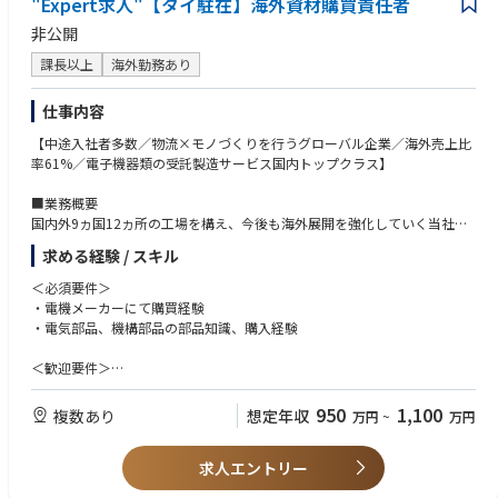
"Expert求人"【タイ駐在】海外資材購買責任者
海外赴任に問題ないこと
非公開
課長以上
海外勤務あり
仕事内容
【中途入社者多数／物流×モノづくりを行うグローバル企業／海外売上比
率61%／電子機器類の受託製造サービス国内トップクラス】
■業務概要
国内外9ヵ国12ヵ所の工場を構え、今後も海外展開を強化していく当社に
おいて、海外工場（タイ）にて資材／購買責任者としてご活躍いただきま
求める経験 / スキル
す。
＜必須要件＞
■主な業務内容
・電機メーカーにて購買経験
・部品調達フォロー、確認
・電気部品、機構部品の部品知識、購入経験
・部品選定、価格契約、立ち上げフォロー
・開発購買（ve品）
＜歓迎要件＞
・国内、海外の資材部門に対する横串活動
・海外への長期出張/海外赴任のご経験
・ローカルメンバー社員の採用・育成／マネジメント
・英語の日常会話レベル ※業務で使う言語は、日本語と英語です。
950
1,100
複数あり
想定年収
万円
~
万円
・VE(Value Engineering),VA(Value Analysis)の経験
■OJTトレーニング
・品質に関するスキル、部品メーカーに関するスキル
ご入社後は、国内工場（高松工場・グローバルEMSセンター）でのOJTト
求人エントリー
・商品化（製品立ち上げ）において、各イベント毎に購買、技術、QAなど
レーニングを予定しております。
の役割