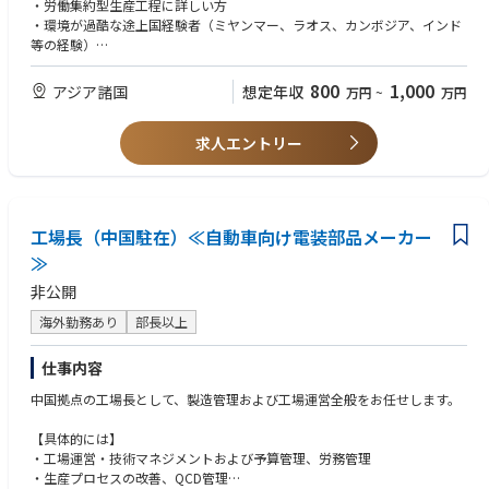
同社工場ではゴルフ用のシャフトを中心に生産している拠点です。現地職
・労働集約型生産工程に詳しい方
人1,300人程は、シャフト製造で携わっており組織リーダーをコントロー
・環境が過酷な途上国経験者（ミヤンマー、ラオス、カンボジア、インド
ルしながら工場全体のマネジメントに努めます。工場長の指示のもと現場
等の経験）
を取り纏め報告を行う。
【歓迎条件】
800
1,000
アジア諸国
想定年収
万円
~
万円
・米国販社とのコミュニケーションが必要であり米国人との仕事経験（メ
ールベースで英語のコミュニケーションが可能な方）
求人エントリー
・縫製業の経験者
・ISO9001/14001、労働安全衛生法、リーンプロダクション等の工場管理
知識
工場長（中国駐在）≪自動車向け電装部品メーカー
≫
非公開
海外勤務あり
部長以上
仕事内容
中国拠点の工場長として、製造管理および工場運営全般をお任せします。
【具体的には】
・工場運営・技術マネジメントおよび予算管理、労務管理
・生産プロセスの改善、QCD管理