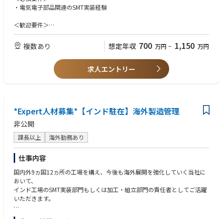
●ローカルスタッフの採用・育成／マネジメント
・電気電子部品関連のSMT実装経験
●⼯場⻑と共に⼯場全体の運営、補佐
●取引先対応
＜歓迎要件＞
・工場マネジメント経験
【OJTトレーニング】
・海外勤務(長期出張もしくは駐在)のご経験
700
1,150
複数あり
想定年収
万円
~
万円
ご入社後は、国内工場(高松工場もしくは松山工場)でのOJTトレーニング
・英語や現地語(スペイン語)のスキル
を予定しております。
研修期間は1ヶ月～3カ月程度です。ご本人のスキル・ご経験・習熟度によ
求人エントリー
＜求める人物像＞
り研修期間は異なります。
・赴任先のルールや文化を理解して適応、順応していく力を持っている方
・海外に長期赴任が可能な方
【キャリアパス】
工場長や現地法人の社長等、経営を担うこともできるポジションです。
*Expert人材募集*【インド駐在】海外製造管理
非公開
課長以上
海外勤務あり
仕事内容
国内外9ヵ国12ヵ所の工場を構え、今後も海外展開を強化していく当社に
おいて、
インド⼯場のSMT実装部⾨もしくは加⼯・組⽴部⾨の責任者としてご活躍
いただきます。
【主な業務内容】