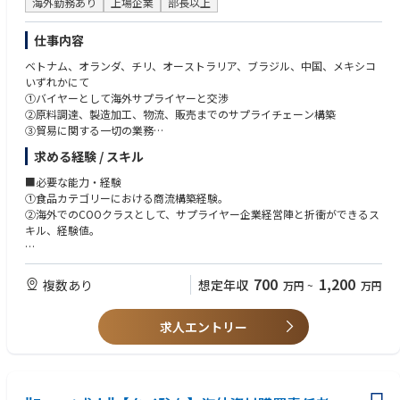
海外勤務あり
上場企業
部長以上
仕事内容
ベトナム、オランダ、チリ、オーストラリア、ブラジル、中国、メキシコ
いずれかにて
①バイヤーとして海外サプライヤーと交渉
②原料調達、製造加工、物流、販売までのサプライチェーン構築
③貿易に関する一切の業務
④新規ビジネスの組成力
求める経験 / スキル
※③に関してはご入社後に学んでいただきます。
■必要な能力・経験
①食品カテゴリーにおける商流構築経験。
②海外でのCOOクラスとして、サプライヤー企業経営陣と折衝ができるス
キル、経験値。
■必要なスキル・資格
①TOEIC 800点以上
700
1,200
複数あり
想定年収
万円
~
万円
②チリ希望者はビジネススペイン語必須
③ブラジル希望者はビジネスポルトガル語必須
求人エントリー
④中国希望者は中国語ビジネスレベル必須
■資格尚可資格・スキル
①海外出張もしくは海外駐在経験者
④海外赴任者健康診断が問題ない方 ※入社後3ヵ月以内に受診いただき