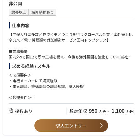
非公開
課長以上
海外勤務あり
仕事内容
【中途入社者多数／物流×モノづくりを行うグローバル企業／海外売上比
率61%／電子機器類の受託製造サービス国内トップクラス】
■業務概要
国内外9ヵ国12ヵ所の工場を構え、今後も海外展開を強化していく当社に
おいて、海外工場（タイ）にて資材／購買責任者としてご活躍いただきま
求める経験 / スキル
す。
＜必須要件＞
■主な業務内容
・電機メーカーにて購買経験
・部品調達フォロー、確認
・電気部品、機構部品の部品知識、購入経験
・部品選定、価格契約、立ち上げフォロー
・開発購買（ve品）
＜歓迎要件＞
・国内、海外の資材部門に対する横串活動
・海外への長期出張/海外赴任のご経験
・ローカルメンバー社員の採用・育成／マネジメント
・英語の日常会話レベル ※業務で使う言語は、日本語と英語です。
950
1,100
複数あり
想定年収
万円
~
万円
・VE(Value Engineering),VA(Value Analysis)の経験
■OJTトレーニング
・品質に関するスキル、部品メーカーに関するスキル
ご入社後は、国内工場（高松工場・グローバルEMSセンター）でのOJTト
求人エントリー
・商品化（製品立ち上げ）において、各イベント毎に購買、技術、QAなど
レーニングを予定しております。
の役割
研修期間は1ヶ月程度の予定です。ご本人のスキル・ご経験・習熟度によ
・手配図面関係のスキル