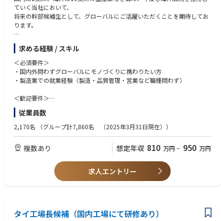
ていく当社において、
将来の幹部候補生として、グローバルにご活躍いただくことを期待してお
ります。
【業務内容】
求める経験 / スキル
お客様（メーカー）より依頼を受けた製品（主に電子基板の実装や組立）
の製造に関わる業務全般をお任せいたします。
＜必須要件＞
・国内外問わずグローバルにモノづくりに携わりたい方
●基板実装（基板への電子部品のはんだ付け）における組立・加工
・製造業での就業経験（製造・品質管理・営業など職種問わず）
●基板実装機の操作・修理、実装プログラムの調整
●取引先メーカーへの対応（品質・生産調整 等）
＜歓迎要件＞
・英語（日常会話レベル）
従業員数
【取り扱う製品（例）】
・電気・電子部品の知識をお持ちの方
・車載関連製品・家電（カメラ、オーディオ、エアコン、洗濯機 等）・医
・海外留学や海外出張、海外勤務のご経験をお持ちの方
2,170名
（グループ計7,860名 （2025年3月31日現在））
療機器・宇宙関連 等
＜求める人物像＞
810
950
複数あり
想定年収
万円
~
万円
【入社後のキャリアパス】
・社内の様＜な事象に対して対応を行っていくため、フットワーク軽く、
入社後は１～３か月程度、国内工場にて座学及びOJTを中心とした研修を
自ら考え柔軟に行動できる方
行った後に海外工場へ配属。
・赴任先のルールや文化を理解して適応、順応していく力を持っている方
求人エントリー
また、語学についてはオンラインでの学習ツールにてキャッチアップいた
だきます。
海外工場に赴任後は、まずはローカル社員と共に製造現場業務を覚えてい
ただき、徐々に製造現場の管理をお任せいたします。
各海外工場には日本人も常駐しており、OJT研修にて丁寧に教育いたしま
タイ工場長候補（国内工場にて研修あり）
す。