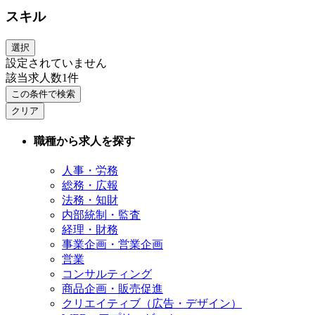
スキル
選択
設定されていません
該当求人数
1
件
この条件で検索
クリア
職種から求人を探す
人事・労務
総務・広報
法務・知財
内部統制・監査
経理・財務
事業企画・営業企画
営業
コンサルティング
商品企画・販売促進
クリエイティブ（広告・デザイン）