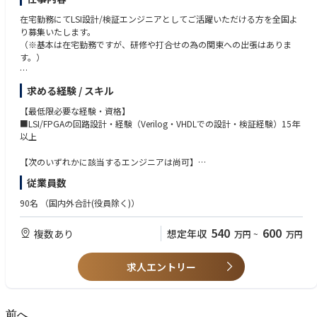
在宅勤務にてLSI設計/検証エンジニアとしてご活躍いただける方を全国よ
り募集いたします。
（※基本は在宅勤務ですが、研修や打合せの為の関東への出張はありま
す。）
当社は創業以来ＬＳＩ検証技術を核とした事業を行っております。ＬＳＩ
求める経験 / スキル
設計・検証受託事業のみならず機能安全認証に向けたコンサルティングサ
ービスを提供しています。
【最低限必要な経験・資格】
従来のＬＳＩデザインハウスという業態から「ＬＳＩの安全・安心を担保
■LSI/FPGAの回路設計・経験（Verilog・VHDLでの設計・検証経験）15年
する会社」へ業態を変え、より高度な技術を追求することで今後も様々な
以上
サービスを市場へ投入して参ります。
【次のいずれかに該当するエンジニアは尚可】
【業務内容】
●画像処理回路の設計経験
従業員数
■車載や産業用機器に内蔵される先端のデジタルLSIの回路設計/稼働検証
●車載向けLSIの設計経験
(＊主に2～5名のユニットでプロジェクトを遂行）
●高速IFを搭載したLSIやFPGAの設計経験
90名
（国内外合計(役員除く)）
・単なるRTL設計や検証だけでなく、フォーマル検証やSystem Verilogを
●英会話能力
用いた検証環境の自動化など、高度な検証技術を付加価値として開発を行
●プロジェクトマネージメント経験
540
600
複数あり
想定年収
万円
~
万円
います。
現在のLSIはCPUが内蔵されるなど、システムの1チップへの集約が進んで
いるため開発段階からどのように性能を高めるかを提案できることが今後
求人エントリー
重要になると考え、フォーマル検証や高位設計の研究も行っています。
・車載向けの半導体では、機能安全規格（ISO26262)への対応が必須にな
っており、機能安全分野の業務拡大にも取り組んでいます。
前へ