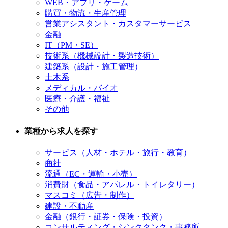
WEB・アプリ・ゲーム
購買・物流・生産管理
営業アシスタント・カスタマーサービス
金融
IT（PM・SE）
技術系（機械設計・製造技術）
建築系（設計・施工管理）
土木系
メディカル・バイオ
医療・介護・福祉
その他
業種から求人を探す
サービス（人材・ホテル・旅行・教育）
商社
流通（EC・運輸・小売）
消費財（食品・アパレル・トイレタリー）
マスコミ（広告・制作）
建設・不動産
金融（銀行・証券・保険・投資）
コンサルティング・シンクタンク・事務所