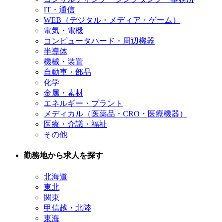
IT・通信
WEB（デジタル・メディア・ゲーム）
電気・電機
コンピュータハード・周辺機器
半導体
機械・装置
自動車・部品
化学
金属・素材
エネルギー・プラント
メディカル（医薬品・CRO・医療機器）
医療・介議・福祉
その他
勤務地から求人を探す
北海道
東北
関東
甲信越・北陸
東海