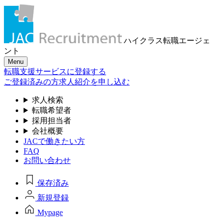
ハイクラス転職
エージェ
ント
Menu
転職支援サービスに登録する
ご登録済みの方
求人紹介を申し込む
求人検索
転職希望者
採用担当者
会社概要
JACで働きたい方
FAQ
お問い合わせ
保存済み
新規登録
Mypage