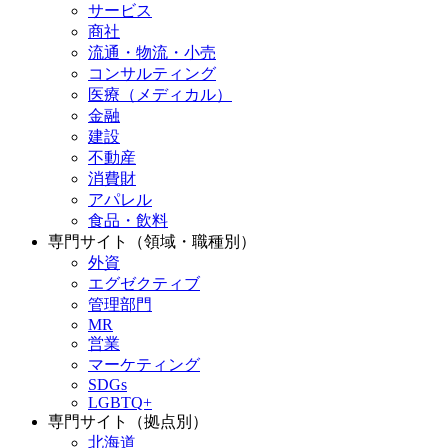
サービス
商社
流通・物流・小売
コンサルティング
医療（メディカル）
金融
建設
不動産
消費財
アパレル
食品・飲料
専門サイト（領域・職種別）
外資
エグゼクティブ
管理部門
MR
営業
マーケティング
SDGs
LGBTQ+
専門サイト（拠点別）
北海道