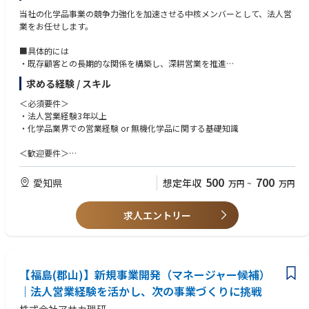
当社の化学品事業の競争力強化を加速させる中核メンバーとして、法人営
業をお任せします。
■具体的には
・既存顧客との長期的な関係を構築し、深耕営業を推進
・新規顧客開拓に向けた戦略立案と実行、アプローチ活動
求める経験 / スキル
・アルミナ・水酸化アルミニウム等の化成品・化学品の提案営業
・顧客の潜在的課題をヒアリングし、最適なソリューションを提案
＜必須要件＞
・営業目標達成に向けた計画策定と進捗管理、改善活動
・法人営業経験3年以上
・市場動向や競合情報を収集・分析し、営業戦略へ反映
・化学品業界での営業経験 or 無機化学品に関する基礎知識
・製造・開発部門等と連携し、顧客ニーズに応じた製品開発を推進
※「既存：新規＝８：２」で既存メインの営業になります
＜歓迎要件＞
・既存顧客深耕営業の実績経験
■当社の営業の魅力
・特定用途産業への深い知見
500
700
愛知県
想定年収
万円
~
万円
・顧客ニーズに応える提案型営業で顧客との信頼関係を構築することがで
・理系（化学系）のバックグラウンド
きます
・アルミナ、水酸化アルミニウム、化成品、凝集剤といった幅広い製品群
求人エントリー
＜求める人材像＞
を通じて、顧客の事業成長を支援することができます
顧客のビジネスに深く踏み込み、真摯に課題解決に取り組むことで、長期
的な信頼関係を構築できる方を求めています。
化成品という専門性の高い領域において、顧客の潜在的なニーズや課題を
深くヒアリングし、論理的思考力と提案力をもって最適なソリューション
【福島(郡山)】新規事業開発（マネージャー候補）
を提供できる方を歓迎します。目標達成に向け、自律的に考え、粘り強く
｜法人営業経験を活かし、次の事業づくりに挑戦
行動し、困難な状況でも諦めずに成果を追求できる方を特に重視します。
また、社内外の関係者と円滑なコミュニケーションを図り、チームの一員