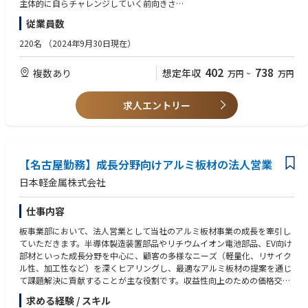
・顧客：歯科代理店（歯科医院に対し、歯科医療機器の提案や導入後のフ
主体的に自らチャレンジしていく前向きさ
ォローを行う販売会社のこと）
普通自動車運転免許
従業員数
・内容：歯科金属のスクラップを歯科医院から回収（買い取り）いただき
■歓迎条件
ます。
後輩や部下の指導経験、将来的なマネージャーへの意欲
220名
（2024年9月30日現在）
(２)電気・電子部品メーカーに対する貴金属リサイクルの提案営業（コン
402
738
複数あり
想定年収
万円
~
万円
サルティング型）
・顧客：電気・電子部品メーカー・半導体メーカー等
・内容：上記メーカーの工程内廃棄品などの"スクラップ"のサンプルをお
求人エントリー
預かりし、社内の製造・分析部門と連携して見積を作成し、買取提案を行
います。
※働き方（出張や転勤）
本社勤務の営業は北海道から関東近辺のお客様を中心に担当しており、エ
【名古屋勤務】成長分野向けアルミ板材の法人営業
リアで担当顧客を分けています。
日本軽金属株式会社
1週間単位でのイメージとすると、月曜と金曜は社内にて打合せや事務処
理を行い、火~木曜に顧客訪問を計画しているメンバーが多いです。
仕事内容
日帰りもあれば1泊／連泊もございます。
そんな1週間が月間で少なくて2回、多いと毎週というイメージです。
板事業部において、法人営業として当社のアルミ板材事業の成長を牽引し
ていただきます。半導体製造装置部品やリチウムイオン電池部品、EV向け
転勤に関しては、本営業ポジションについては「有り」という認識をお持
部材といった成長分野を中心に、顧客の多様なニーズ（軽量化、リサイク
ちいただきたく思います。
ル性、加工性など）を深くヒアリングし、最適なアルミ板材の提案を通じ
将来的に管理職になる前の段階、もしくは管理職になってから大阪もしく
て課題解決に貢献することが主な役割です。収益性向上のための価格交渉
は福岡に数年間転勤になる可能性がございます。
や取引条件の見直しも担当し、新規市場・新製品開拓にも積極的に参画い
これは「他拠点への転勤を経て、当社営業マンとしての経験値を広く深く
求める経験 / スキル
ただきます。社内においては、生産部門との納期調整や技術部門と連携し