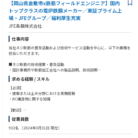
週2回までの在宅勤務や、フレックスタイムを導入しているため、柔軟に
【岡山県倉敷市x鉄筋フィールドエンジニア】国内
就業いただける環境です。
トップクラスの電炉鉄鋼メーカー／東証プライム上
場・JFEグループ／福利厚生充実
■当社の特徴：
当社は三菱マテリアル（株）とUBE（株）が50%ずつ出資をし、2022年に
JFE条鋼株式会社
統合により設立されました。
国内トップクラスのセメント・生コンクリート事業をはじめ、環境エネル
仕事内容
ギー事業、建材事業などを担っており、生産から販売・物流まで一貫した
体制で、国内海外問わず事業を展開しています。
当社ネジ鉄筋の普及活動および技術サービス活動を中心に、以下の業務を
セメント事業は歴史の深い事業で多くの歴史的建造物などに使われている
担当いただきます。
ことや、震災の復興時など社会インフラを支える社会貢献性の高い事業で
す。
■ネジ鉄筋の技術提案・普及活動
・設計事務所や鉄筋加工会社への製品説明、技術説明
・施工現場での施工要領説明
求める経験 / スキル
・営業部門と連携した技術営業活動
【必須】
■評定取得・規格対応業務
・建築または土木分野における実務経験
・各種評定取得および更新・改定対応
・RC構造物に関する知識
・技術資料、申請資料の作成
・関連団体との折衝・協議
【歓迎】
・一級建築士
従業員数
＜主な関連団体＞
・二級建築士
・JIS
・1級建築又は土木施工管理技士
932名
（2024年3月31日 現在）
・日本建築センター
・2級建築又は土木施工管理技士
・鉄筋継手協会