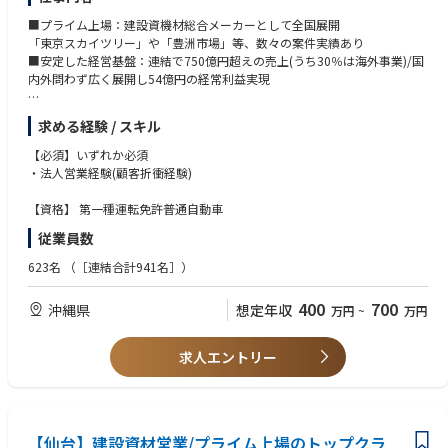
に貢献したいという熱意のある方をお待ちしています。
■プライム上場：建設資機材総合メーカーとして全国展開
「東京スカイツリー」や「豊洲市場」等、数々の案件実績あり
■安定した経営基盤：連結で750億円超えの売上(うち30％は海外事業)/国
内外問わず広く展開し54億円の経常利益実現
プライム上場の安定基盤を持つ当社にて建設資材の営業をお任せします。
求める経験 / スキル
ゼネコンなどの建設現場に出向き、現場監督や仕入れ担当者に当社の建設
資材や工法の提案営業を行っていただきます。
【必須】いずれか必須
・法人営業経験(顧客折衝経験)
【詳細】
建設会社や設計事務所などのお客さまに対して、当社の製品を提案営業。
【資格】 第一種運転免許普通自動車
当社の扱う製品のジャンルによって営業チームを編成。
従業員数
製品研修などを通して、製品の特徴などをしっかりと学んだ上で、ゼネコ
ンや建設現場などお客さまのもとを訪問します。
623名
（［連結合計941名］）
お客さまのもとを定期的に訪問するルート営業、新たなお客さまの可能性
400
700
沖縄県
想定年収
万円
~
万円
と向き合う新規開拓営業、どちらも担当していきますが、当社製品への信
頼、高い機能と独自性から、リピートでお声をかけてくださるお客さまが
多いのが特徴です。
求人エントリー
お客さまのニーズ、課題を丁寧に聞き取り、適切な製品やプラスアルファ
の機能を持つ製品などを提案していくことが求められます。
【営業する弊社製品について】
■コンクリート型枠締付ボルトなどの仮設・型枠製品
【仙台】建設資材営業/プライム上場のトップクラ