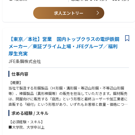
験しながら、将来的にはマネジメントを担える体制を目指してキャリアア
■このような方におすすめ：
ップしていただきます。
・明るく元気なコミュニケーションが取れる方
求人エントリー
・チームワークを大切にできる方
・現場の経験を大切にしながら成長したい方
【東京／本社】営業 国内トップクラスの電炉鉄鋼
メーカー／東証プライム上場・JFEグループ／福利
厚生充実
JFE条鋼株式会社
仕事内容
【概要】
当社で製造する形鋼製品（Ｈ形鋼・溝形鋼・等辺山形鋼・不等辺山形鋼
等）、棒鋼製品（異形棒鋼等）の販売を担当していただきます。鋼材販売
は、問屋向けに販売する「店売」という形態と最終ユーザーや加工業者に
直販する「紐付」という形態があり、いずれもお客様と数量・価格につい
て交渉を行いながら、販売量増大・シェア向上や利益の最大化を目指しま
求める経験 / スキル
す。社内では工場の稼働・出荷計画と進捗を管理する「生産管理」という
部署と連携し、製品がお客様の指定場所に届くまでをフォローします。
【必須経験・スキル】
■大学院、大学卒以上
【職務内容】