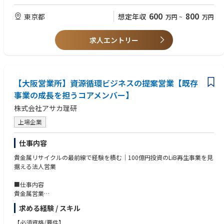
②化学系の専攻のご出身
○新規事業開発に従事している期間は、基本的に転勤を伴わず、福島県郡
③海外営業のご経験
600
800
山市を拠点として事業づくりに集中していただけます。
東京都
想定年収
万円
~
万円
■こんな方に、ぜひ来てほしい
求人エントリー
・法人営業の経験を活かし、事業づくりにも挑戦してみたい方
・これまでの環境で培った力を、別のフィールドでも試してみたい方
・論理的に物事を考え、課題解決に向けて主体的に行動することが好きな
方
・大企業の分業体制の中で、"自分の仕事が事業に効いている実感"を持ち
【大阪営業所】資源循環ビジネスの提案営業【既存
たいと願っている方
事業の成長を担うコアメンバー】
・資源循環・脱炭素・サーキュラーエコノミー——社会の大きな流れに、
自分の仕事を重ねたい方
株式会社アサカ理研
上場企業
■アサカ理研の魅力
（1）業界の重要性：国連のSDGs目標においてリサイクル業界は重要な位
置づけとなっており、当社のビジネスは重要性が増しています。
仕事内容
（2）成長性：経済産業省より、今後の地域経済を牽引することが期待さ
貴金属リサイクルの最前線で経験を積む｜100億円投資のLiB再生事業を見
れる企業「地域未来牽引企業」 として指定を受けています。また、今後拡
据える法人営業
大が見込まれるスマホ、EV、自動車自動運転の業界に関連しているレアメ
タル関連事業にも力を入れています。
■仕事内容
（3）安定利益：創立以来、毎期黒字を継続中で安定利益を出していま
貴金属営業
す。
顧客企業：電気・電子部品メーカー・半導体メーカーなど
（4）技術力：特許活用優良企業表彰を受けており、特許取得22件、出願
求める経験 / スキル
顧客窓口： 製造部門・研究開発部門を中心としたリサイクル材（スクラッ
中4件、内6件は海外延べ22ヵ国で特許取得しています。
プ）の管理担当者
【必須資格/要件】