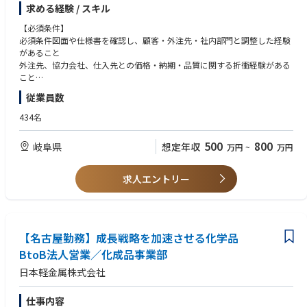
具体的な内容
求める経験 / スキル
①顧客対応・案件管理：顧客からの引き合いに対し、図面や仕様、要求事
項を確認し、案件ごとに最適な外注先や社内部門と調整します。
【必須条件】
②外注先選定・管理：プレス品、鍛造品、切削加工品、板金、溶接、表面
必須条件図面や仕様書を確認し、顧客・外注先・社内部門と調整した経験
処理品など、さまざまな外注製作品について、適切な外注先を選定し、品
があること
質・納期・コストの管理を行います。
外注先、協力会社、仕入先との価格・納期・品質に関する折衝経験がある
③社内部門との連携：必要に応じて社内の表面処理部門と連携し、顧客の
こと
要求に合った表面処理提案や納入仕様、品質要求の確認を行います。
従業員数
④価格・納期・品質交渉：外注先や協力会社、仕入先と価格・納期・品質
【歓迎条件】
に関する折衝を行い、最適な条件での調達を実現します。進捗・納期・売
プレス品、鍛造品、切削加工品、板金、溶接、表面処理品などの取り扱い
434名
上管理：複数案件の進捗状況や納期、売上・利益の管理を行い、計画通り
経験
に業務が進むよう調整します。
製造業向け商社、部品商社、加工商社での営業・調達・外注管理経験
500
800
岐阜県
想定年収
万円
~
万円
⑤外注先の新規開拓・評価・監査：新たな外注先の開拓や既存外注先の評
表面処理（めっき、塗装、アルマイト、化成処理等）に関する知識・経験
価、監査、改善指導を行い、調達先の品質・信頼性を高めます。
自動車部品、産業機械部品、金属部品の営業・調達経験
⑥不具合対応・再発防止：不具合発生時には原因確認、再発防止策の立
求人エントリー
案、顧客への報告対応を行います。
⑦原価計算・見積作成・利益管理：原価計算や見積作成、価格交渉、利益
管理を通じて、会社の収益性向上に貢献します。
⑧業務フロー整備：作業標準、見積基準、外注先管理基準、業務フローの
整備を行い、業務の効率化と標準化を推進します。
【名古屋勤務】成長戦略を加速させる化学品
BtoB法人営業／化成品事業部
日本軽金属株式会社
仕事内容