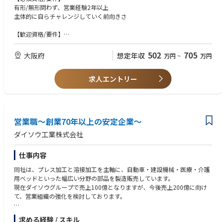
内容： お客様の製造工程で発生する貴金属含有スクラップや工程内廃棄物
有形/無形問わず、営業経験2年以上
をお預かりし、社内の分析部門・製造部門と連携しながら価値を評価しま
主体的に自らチャレンジしていく前向きさ
す。その上で、回収可能な貴金属量や市場環境を踏まえた買取提案を行
い、お客様にとって最適なリサイクル方法を提案します。
【歓迎資格/要件】
当社営業の役割は単なる買取営業ではありません。お客様が不要と考えて
製造メーカーに対する法人営業の経験
いる廃棄物の中から新たな価値を見出し、資源として再生することで、お
502
705
大阪府
想定年収
万円
~
万円
客様の収益改善や環境負荷低減に貢献します。
また、営業・分析・製造が一体となって案件を進めるため、顧客折衝力だ
けでなく、素材・化学・資源循環に関する知識も身につきます。社内外の
求人エントリー
関係者と連携しながら課題解決を行う提案型営業として、専門性を高めな
がら成長できる環境です。
半導体や電子部品産業を支える資源循環ビジネスの最前線で、西日本市場
の拡大と会社の成長を担うポジションです。
営業職～創業70年以上の安定企業～
■充実した教育体制
ダイソウ工業株式会社
当社では、個人のセンスや経験だけに頼るのではなく、営業組織全体で再
現性のある営業力の向上に取り組んでいます。
仕事内容
貴金属リサイクル営業だけでなく、非鉄金属商材やシステム商材など他業
界の営業手法も学べる勉強会を毎週1回（1時間）実施しています。本社
同社は、プレス加工と溶接加工を主軸に、自動車・建設機械・医療・介護
（福島）を中心に開催し、大阪・九州拠点のメンバーもWEBで参加してい
用ベッドといった幅広い分野の部品を製造販売しています。
ます。リアルタイムで参加できない場合でも研修内容は録画・アーカイブ
現在ダイソウグループで売上100億となりますが、今後売上200億に向け
化されており、後日オンデマンドで学習することが可能です。拠点やスケ
て、営業組織の強化を検討しております。
ジュールの制約に関わらず、継続的に知識や営業スキルを習得できる環境
を整えています。
【具体的な業務】
求める経験 / スキル
また、スキルマップや営業マニュアルの整備を進めており、業界未経験の