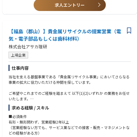
求人エントリー
■こんな方に、ぜひ来てほしい
・営業の仕事は好きだが、"モノを売る側"から"モノを創る側"に回ってみ
たいと、最近ふと思うことがある方
・「新規事業やってみたい」という気持ちはあるけれど、未経験だから踏
【福島（郡山）】貴金属リサイクルの提案営業（電
み出せずにいる方
・地頭には自信がある方。学歴や資格ではなく、自分の頭で考え抜くこと
気・電子部品もしくは歯科材料）
が好きな方
株式会社アサカ理研
・大企業の分業体制の中で、"自分の仕事が事業に効いている実感"を持ち
たいと願っている方
上場企業
・資源循環・脱炭素・サーキュラーエコノミー——社会の大きな流れに、
自分の仕事を重ねたい方
仕事内容
■アサカ理研の魅力
当社を支える基盤事業である「貴金属リサイクル事業」においてさらなる
（1）業界の重要性：国連のSDGs目標においてリサイクル業界は重要な位
事業の拡大に協力いただける仲間を探しています。
置づけとなっており、当社のビジネスは重要性が増しています。
（2）成長性：経済産業省より、今後の地域経済を牽引することが期待さ
ご希望やこれまでのご経験を踏まえて 以下(1)(2)いずれか の業務をお任せ
れる企業「地域未来牽引企業」 として指定を受けています。また、今後拡
いたします。
大が見込まれるスマホ、EV、自動車自動運転の業界に関連しているレアメ
営業スタイルの「型化」やプロセス「仕組化」を通じて自走しながら成果
求める経験 / スキル
タル関連事業にも力を入れています。
創出できる組織づくりにも取り組んでおり、組織内の営業力向上にも直接
（3）安定利益：創立以来、毎期黒字を継続中で安定利益を出していま
携わることができます。
■必須条件
す。
有形・無形問わず、営業経験2年以上
（4）技術力：特許活用優良企業表彰を受けており、特許取得22件、出願
(1)歯科業界向け貴金属リサイクル材の買い取り代理店営業（マネジメント
（営業経験ない方でも、サービス業などでの接客・販売・マネジメントな
中4件、内6件は海外延べ22ヵ国で特許取得しています。
型）
どの経験がある方）