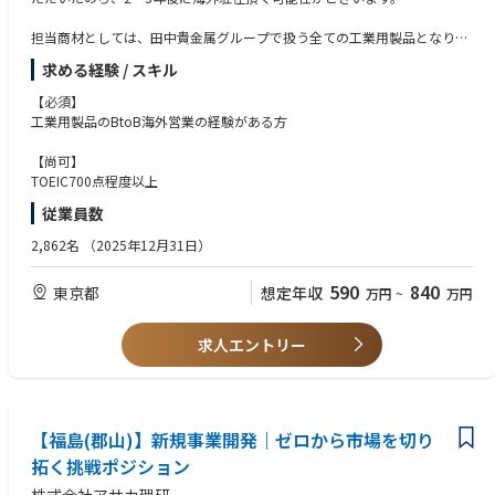
まずは営業企画アシスタントとして、現場の課題を数値で証明し、上長へ
改善策を提案するプロセスを担っていただきます。
担当商材としては、田中貴金属グループで扱う全ての工業用製品となりま
近い将来では、データ分析に基づいた施策立案ができる企画職へのステッ
す。
プアップを期待しています。
求める経験 / スキル
【製品情報】
https://tanaka-preciousmetals.com/jp/products/
【必須】
＜経験者・即戦力＞
工業用製品のBtoB海外営業の経験がある方
営業戦略マネージャー候補として、販売企画部長ないし更に上位の事業執
【具体的な仕事内容】
行役の意思決定パートナーとして、 データに基づいた検討・提案を行って
・お客様の問い合わせ対応
【尚可】
いただきます。
・拡販活動
TOEIC700点程度以上
近い将来では、現場の実行力を最大化させるセールスオペレーションの企
・販売プロセスに関わる一連の管理業務
画・推進役を期待しています。
従業員数
・国内外での展示会対応
・顧客の海外工場見学の際の案内等、海外拠点を通じて営業活動を担って
2,862名
（2025年12⽉31⽇）
いただきます。
590
840
東京都
想定年収
万円
~
万円
【このポジションの魅力】
■価格競争に陥らない、本質的な営業スキルが身につく
扱う製品は、半導体や自動車など最先端産業に不可欠な貴金属材料です。
求人エントリー
社内の技術・製造部門とワンチームでお客様のディープな課題を解決する
スタイルのため、
技術的な知見を深めながら、一流のメーカー営業としての確かな実力が身
につきます。
【福島(郡山)】新規事業開発｜ゼロから市場を切り
■自らの戦略がダイレクトに市場を動かすダイナミズム
拓く挑戦ポジション
既存のレールを歩むルート営業とは異なり、進出フェーズにある市場に対
して自らアプローチし、