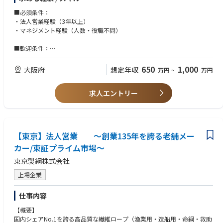
■業務内容
ます。本社（福島県郡山市）での研修期間は最短1ヶ月から最長1年程度を
・担当顧客のご要望をヒアリング
■必須条件：
想定しており、無理なく着実に独り立ちできる体制を整えています。
・素材を選定し具体的製品を提案
・法人営業経験（3年以上）
・製造部門や外注先に製造を依頼
・マネジメント経験（人数・役職不問）
2.継続的なスキルアップ支援
・納期管理
独り立ち後も、毎週のアップデートを欠かしません。
・営業部員のマネジメント
■歓迎条件：
週次勉強会（毎週月曜・1時間）： 全営業担当が参加。営業の基礎、財務
◎お客様は主に既存取引先となります。
・インフラ／設備／製造業での営業経験
知識といった専門知識を体系的に学びます。
◎工事会社、資材調達会社、電材商社などが主な顧客となります。
・商社、装置メーカー、プラント業界での営業経験
650
1,000
大阪府
想定年収
オンデマンド学習： 研修はすべて録画。過去のアーカイブもいつでも視聴
万円
~
万円
・顧客要望に応じたカスタマイズ製品の営業経験
可能なため、苦手分野の克服や復習に活用できます。
■組織構成
大阪支店の営業部は約5名の組織です。
求人エントリー
■求める人物像
3.未経験・異業種からの挑戦も歓迎！
営業、技術、生産、物流、貿易、品質など、社内外の関係者と連携しなが
・不確実な状況でも、自ら考え行動できる方
組織全体で営業プロセスの習得をサポートする体制を整えています。製造
らプロジェクトを推進します。
・関係者を巻き込みながら案件を前に進められる方
業の経験がなくても、技術理解を深めながら着実に成長できます。
・最後まで責任を持ってやり切れる方
・営業だけでなく、プロジェクト推進や組織づくりにも関心のある方
【過去の中途入社者の経験業界例】
【東京】法人営業 ～創業135年を誇る老舗メー
不動産、金融、通信など、異業種出身のメンバーが多数活躍中！
カー/東証プライム市場～
「営業として一生モノのスキルを身につけたい」という意欲を重視しま
す。
東京製綱株式会社
上場企業
■働き方（出張や転勤）
大阪営業所勤務の営業は東海～中国のお客様を中心に担当しており、エリ
仕事内容
アで担当顧客を分けています。1週間単位でのイメージとすると、月曜と
金曜は社内にて打合せや事務処理を行い、火~木曜に顧客訪問を計画して
【概要】
いるメンバーが多いです。日帰りもあれば1泊／連泊もございます。そん
国内シェアNo.1を誇る高品質な繊維ロープ（漁業用・造船用・命綱・救助
な1週間が月間で少なくて2回、多いと毎週というイメージです。