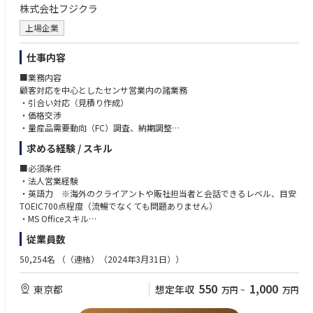
中4件、内6件は海外延べ22ヵ国で特許取得しています。
株式会社フジクラ
上場企業
仕事内容
■業務内容
顧客対応を中心としたセンサ営業内の諸業務
・引合い対応（見積り作成）
・価格交渉
・量産品需要動向（FC）調査、納期調整
・新規案件獲得、市場調査
求める経験 / スキル
・年度計画策定
・契約書締結
■必須条件
・顧客与信管理
・法人営業経験
・英語力 ※海外のクライアントや販社担当者と会話できるレベル、目安
■期待値役割等
TOEIC700点程度（流暢でなくても問題ありません）
グループメンバーと協業して全体のアウトプットに貢献できること
・MS Officeスキル
従業員数
■業務の面白み・魅力
■歓迎条件
国内外問わず、顧客や代理店、海外販社等とのやり取りが多く、会社を代
・メーカーでの営業経験（電子部品業界経験があれば尚可）
50,254名
（（連結）（2024年3月31日））
表して責任感をもった対応を行う役割となります。社外関係者とのやり取
・留学や海外駐在経験
りによる情報収集で視野が広くなる事に加え、引合いから代金回収までの
550
1,000
東京都
想定年収
万円
~
万円
一連の社内業務に関ることでSCMに幅広く関り会社の仕組みを理解し貢献
■求める人物像
することが出来ます。またセンサ製品は日本国内の工場から海外拠点への
・高いコミュニケーション力：マネジメント層や職場メンバー、拠点メン