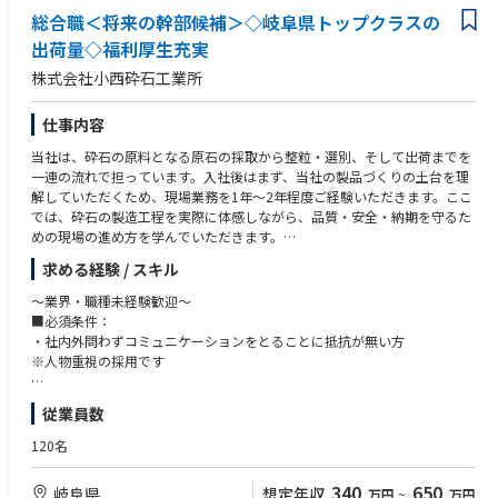
総合職＜将来の幹部候補＞◇岐阜県トップクラスの
出荷量◇福利厚生充実
株式会社小西砕石工業所
仕事内容
当社は、砕石の原料となる原石の採取から整粒・選別、そして出荷までを
一連の流れで担っています。入社後はまず、当社の製品づくりの土台を理
解していただくため、現場業務を1年～2年程度ご経験いただきます。ここ
では、砕石の製造工程を実際に体感しながら、品質・安全・納期を守るた
めの現場の進め方を学んでいただきます。
その後は、将来的な幹部候補として経営に必要な視点を身につけるため、
求める経験 / スキル
営業・総務・経理財務など部門を横断して経験していただきます。現場を
理解したうえで顧客対応や管理部門の業務も担うことで、部門間をつな
～業界・職種未経験歓迎～
ぎ、会社全体を動かせる人材へ成長していただくことを期待しています。
■必須条件：
【将来的な役員候補へ】
・社内外問わずコミュニケーションをとることに抵抗が無い方
当社では「現場を知っていること」を非常に大切にしており、社長も現場
※人物重視の採用です
経験者です。50歳以上の社員が多く、10～20年後に会社の核となり、30
代半ばの社長の右腕となる幹部候補を募集します。砕石現場に加えて、営
■歓迎要件：
従業員数
業・バックオフィス（総務／経理財務）を段階的に経験することで、10～
・営業、総務、経理財務などの経験
15年後をめどに役員候補としてご活躍いただくことを想定しています。
・製造業、建設業、土木業での勤務経験
120名
入社後の流れ
・マネジメント経験またはリーダー経験
入社後は約3ヶ月間、グループ会社を含む研修として各現場体験を行いま
・将来的に経営や会社運営に携わりたい方
340
650
岐阜県
想定年収
万円
~
万円
す。その後、砕石場の現場業務からスタートし、営業や管理本部なども経