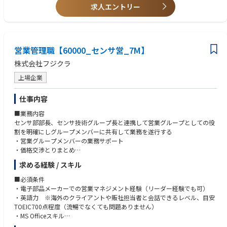
移管を控えており、移管に伴う様々な業務経験を積む機会があると共に、
バーと信頼関係を築き円滑に業務を進められる
求人エントリー
日々グローバルな視野で業務にあたることが出来ます。
・リーダーシップ力：自分自身で旗を振り、関係者を巻き込んでプロジェ
クトを遂行していける
■募集部署のビジョン
・対応力：物事に臨機応変かつ柔軟に対応できる
【センサ部のミッション】
圧力センサ製品の製造・販売を通じて電子部品事業部戦略の実現と顧客価
営業管理職【60000_センサ営_7M】
値創造に貢献する組織であること
株式会社フジクラ
■所属のミッション・業務
上場企業
担当顧客を持ち、技術グループや製造拠点と連携しながら、引合い対応か
ら代金回収までを通じて事業へと貢献する
仕事内容
■業務内容
センサ部部長、センサ技術グループ長と連携して営業グループとしての役
割を明確にしグループメンバーに共有して業務を遂行する
・営業グループメンバーの業務サポート
・価格交渉とりまとめ
・年度計画策定とりまとめ、実績フォロー
求める経験 / スキル
・契約書締結
・顧客与信管理
■必須条件
・担当顧客業務（状況により担当業務あり）
・電子部品メーカーでの営業マネジメント経験（リーダー経験でも可）
・英語力 ※海外のクライアントや販社担当者と会話できるレベル、目安
■期待値役割等
TOEIC700点程度（流暢でなくても問題ありません）
営業グループにおけるリーダーあるいはグループ長
・MS Officeスキル