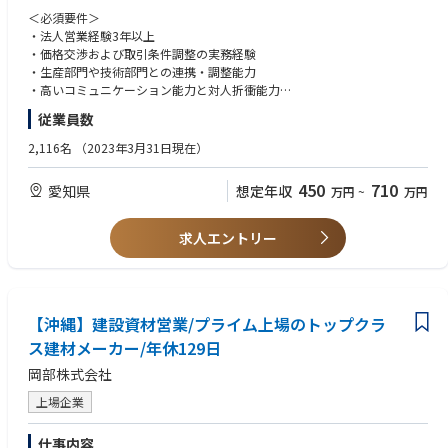
積んでほしい」という思いがある為です。
た品質確認、開発案件の推進など、多岐にわたる調整業務を通じて、事業
＜必須要件＞
全体の円滑な推進を担っていただきます。将来的には、製品知識と市場分
・法人営業経験3年以上
析力を深め、事業戦略や新規事業の立案・推進といった、より広範な役割
・価格交渉および取引条件調整の実務経験
■充実した教育体制
で事業成長に貢献いただくことを期待しています。
・生産部門や技術部門との連携・調整能力
営業担当者が成果を出しやりがいを持って成長できる組織作りをしていく
・高いコミュニケーション能力と対人折衝能力
ために、スキルマップや営業マニュアルの作成など営業の型づくりを通し
・半導体・EV関連等、多様な業界へのアルミ板材の提案活動
て組織全体で営業スキルの向上を図っております。
従業員数
・顧客ニーズを深くヒアリングし最適な製品・ソリューションを提案
＜歓迎要件＞
ご入社いただいた後、技術理解や営業プロセスの習得を進める中で先輩社
・コスト変動に対応した価格設定や取引条件の見直し交渉
・半導体・EV・建材など特定産業での営業経験
員からサポートを受けながら、早期に一人前になれるような教育体制が整
2,116名
（2023年3月31日現在）
・EV向け軽量化部材など成長分野における新製品開拓
・技術的な製品の提案や販売経験
っているため、未経験の業界からでも挑戦可能です。
・生産・技術部門と連携し納期調整や開発案件を推進
・新規顧客開拓の実績または強い意欲
（製造業経験者以外の過去中途入社者の経験業界：不動産、金融、通信）
450
710
愛知県
想定年収
万円
~
万円
・金属材料または加工に関する基礎知識
※現場に出る前に、座学や研究開発の現場の見学など、理解を深めるため
・ビジネスレベルの英語コミュニケーション能力
の研修をしっかりと行います。
・市場動向分析や事業戦略策定への関心
ーーーーーーーーーーーーーーーーーーーーーーーーーーーーーーーーー
求人エントリー
ーー
＜求める人材像＞
「Circulate the possibilities」（資源の可能性を再発見し、循環させる）
成長著しい半導体やEVなどの分野に強い関心を持ち、当社の高付加価値な
アサカ理研が掲げているフレーズです。
アルミ板材を通じて社会貢献したいという意欲をお持ちの方を歓迎しま
地球環境保全や再生可能エネルギーの普及に向けた取り組みを続けてきま
【沖縄】建設資材営業/プライム上場のトップクラ
す。顧客の潜在的なニーズを深く掘り下げ、技術的な知見も活かしながら
した。
最適なソリューションを提案できる、課題解決能力の高い方を求めていま
それはこれからも変わらず、資源の循環を通して持続可能な社会の実現を
ス建材メーカー/年休129日
す。また、社内外の多様なステークホルダーと積極的に連携し、円滑なコ
目指して活動していきます。
岡部株式会社
ミュニケーションを通じてプロジェクトを推進できる調整力も重要です。
常に変化する市場環境や技術トレンドに対し、自ら新しい知識やスキルを
上場企業
積極的に吸収し、柔軟に対応していける向上心とチャレンジ精神を持った
方を歓迎します。長期的な視点で顧客との信頼関係を構築し、事業の発展
仕事内容