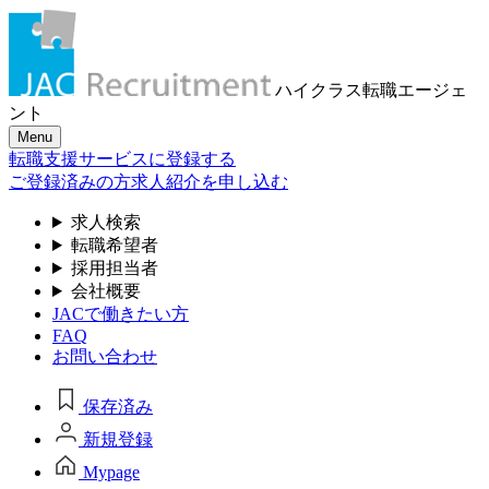
ハイクラス転職
エージェ
ント
Menu
転職支援サービスに登録する
ご登録済みの方
求人紹介を申し込む
求人検索
転職希望者
採用担当者
会社概要
JACで働きたい方
FAQ
お問い合わせ
保存済み
新規登録
Mypage