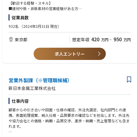
①形鋼製品・棒鋼製品の販売に関する基本方針の企画・立案、販売計画の
【歓迎する経験・スキル】
策定
■建材や鉄・非鉄素材の営業経験がある方
②形鋼製品・棒鋼製品販売
従業員数
③顧客ニーズの把握と顧客満足度向上、クレームへの対応等
【求める人物像】
④関連情報の収集
■社内外の関係者と円滑にコミュニケーションをとれる方
932名
（2024年3月31日 現在）
◎販売方法：店売(問屋向けに販売する)と紐付(最終ユーザーや加工業者に
■何事にも前向きに能動的に行動できる方
直販する)があります。
420
950
東京都
想定年収
万円
~
万円
■配属予定部署：
本社 条鋼営業部
求人エントリー
または
本社 鉄筋棒鋼営業部
営業外製課（※管理職候補）
新日本金属工業株式会社
仕事内容
顧客からの引き合いや図面・仕様の確認、外注先選定、社内部門との連
携、表面処理提案、納入仕様・品質要求の確認などを担当します。外注先
や協力会社との価格・納期・品質交渉、進捗・納期・売上管理なども含ま
れます。