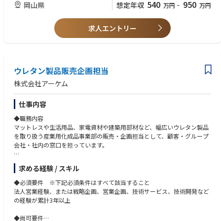
540
950
岡山県
想定年収
万円
~
万円
・SABTEC
【求める人物像】
・建築技術者としての専門性を社会インフラや建築物に活かしたい方
■新商品開発業務
・顧客との対話を通じて技術提案を行うことに興味のある方
求人エントリー
・市場ニーズおよび顧客課題の調査
・技術だけでなく製品開発や市場開拓にも携わりたい方
・高張力鋼、高耐食鋼など新製品の企画・開発
・社内外の関係者と協力しながら業務を推進できる方
・社内関連部署との開発プロジェクト推進
・新しい技術や材料への探究心をお持ちの方
・製品評価および技術検証
ウレタン製品販売企画担当
株式会社アーケム
仕事内容
◆職務内容
マットレスや生活用品、家電資材や建築用部材など、幅広いウレタン製品
を取り扱う産業用化成品事業部の販売・企画担当として、顧客・グループ
会社・社内の窓口を担っています。
顧客のニーズを的確に捉えて満足度を高めるため、事業戦略を立案し、開
求める経験 / スキル
発・生産・購買等の部署と連携しながら、売上・利益最大化、事業拡大を
目指しています。
◆必須要件 ※下記必須条件はすべて該当すること
法人営業経験、または戦略企画、営業企画、技術サービス、技術開発など
◆現状の課題、ミッション
の経験が累計3年以上
・ウレタンフォームを中心とした業界No.1を目指し、商品ラインアップ、
ターゲット市場・分野を再定義し、顧客の課題を解決する提案を行う
◆尚可要件