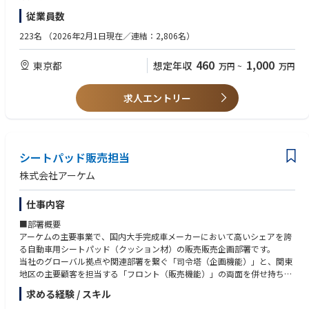
・事業成長への足固めを行い、価値ある産業用化成品事業部へと拡大・飛
・AI、DXなどのIT関連スキル
従業員数
躍
・自動車、家電業界経験または前述業界向けの業務経験者
・TOEIC600点以上、ビジネスレベルでの英語の使用経験
223名
（2026年2月1日現在／連結：2,806名）
◆将来的な業務期待
・海外での就業経験
入社直後は、既存の産業用化成品（自動車資材、OA機器資材、寝具・生活
460
1,000
東京都
想定年収
万円
~
万円
用品など）の販売・企画担当として、製品知識や商流、各部署と連携する
≪部署からのメッセージ≫
ノウハウを習得していただきます。
アーケムの持続的成長に向け失敗を恐れず、斬新なアイデア出し、挑戦を
その後は、本人の適性や志向に応じて以下のようなキャリアパスが想定さ
したいという方からのエントリーをお待ちしています！
求人エントリー
れます。
1. 事業戦略のスペシャリスト
担当領域（自動車資材、OA機器資材、寝具・生活用品など）における「タ
ーゲット市場・分野の再定義」を行い、中期経営計画の策定や予実管理な
シートパッド販売担当
ど、事業全体の舵取りを行う
株式会社アーケム
2. 新規事業・新用途開発のプロジェクトリーダー
仕事内容
ポリウレタンフォームの「配合」「製造」「加工」技術を組み合わせたソ
リューション提案を主導し、新分野（ウェルネス、高機能化成品など）で
■部署概要
の事業化を牽引する
アーケムの主要事業で、国内大手完成車メーカーにおいて高いシェアを誇
る自動車用シートパッド（クッション材）の販売販売企画部署です。
◆出張
当社のグローバル拠点や関連部署を繋ぐ「司令塔（企画機能）」と、関東
海外 短期出張 2回/年、1～2週間程度
地区の主要顧客を担当する「フロント（販売機能）」の両面を併せ持ち、
シートパッド事業の要となる組織です。
◆リモートワーク
求める経験 / スキル
週2～3回は可能 ※週2～3回は出社