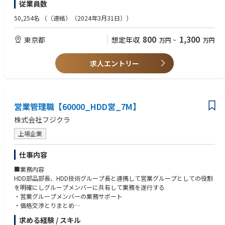
従業員数
■業務の面白み・魅力
■歓迎条件
国内外問わず、顧客や代理店、海外販社等とのやり取りが多く、会社を代
・センサの営業経験
50,254名
（（連結）（2024年3月31日））
表して責任感をもった対応を行う役割となります。社外関係者とのやり取
・留学や海外駐在経験
りによる情報収集で視野が広くなる事に加え、引合いから代金回収までの
800
1,300
東京都
想定年収
万円
~
万円
一連の社内業務に関ることでSCMに幅広く関り会社の仕組みを理解し貢献
■求める人物像
することが出来ます。またセンサ製品は日本国内の工場から海外拠点への
・高いコミュニケーション力：マネジメント層や職場メンバー、拠点メン
移管を控えており、移管に伴う様々な業務経験を積む機会があると共に、
バーと信頼関係を築き円滑に業務を進められる
求人エントリー
日々グローバルな視野で業務にあたることが出来ます。
・リーダーシップ力：自分自身で旗を振り、関係者を巻き込んでプロジェ
クトを遂行していける
■募集部署のビジョン
・対応力：物事に臨機応変かつ柔軟に対応できる
【センサ部のミッション】
圧力センサ製品の製造・販売を通じて電子部品事業部戦略の実現と顧客価
営業管理職【60000_HDD営_7M】
■必要言語・レベル
値創造に貢献する組織であること
TOEIC700点程度
株式会社フジクラ
■所属のミッション・業務
上場企業
人材育成および役員・部長クラスとの調整をリードし顧客対応の方針を定
めて所属員とともに遂行していく
仕事内容
■業務内容
HDD部品部長、HDD技術グループ長と連携して営業グループとしての役割
を明確にしグループメンバーに共有して業務を遂行する
・営業グループメンバーの業務サポート
・価格交渉とりまとめ
・年度計画策定とりまとめ、実績フォロー
求める経験 / スキル
・契約書締結