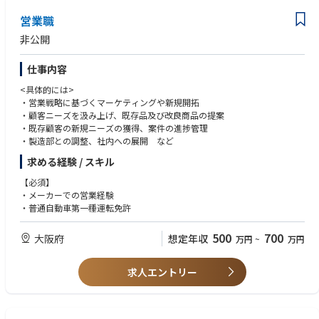
・土木または管工事施工管理技士の資格保有者
営業職
非公開
仕事内容
<具体的には>
・営業戦略に基づくマーケティングや新規開拓
・顧客ニーズを汲み上げ、既存品及び改良商品の提案
・既存顧客の新規ニーズの獲得、案件の進捗管理
・製造部との調整、社内への展開 など
求める経験 / スキル
【必須】
・メーカーでの営業経験
・普通自動車第一種運転免許
500
700
大阪府
想定年収
万円
~
万円
求人エントリー