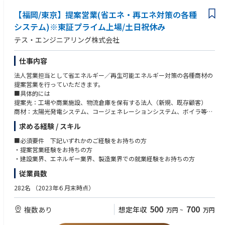
掘）
■同社の魅力：
【福岡/東京】提案営業(省エネ・再エネ対策の各種
●事業企画・事業開発
【世界NO.1シェア製品多数】半導体に使用されるICチップのアルミ電極と
○事業性評価およびビジネスモデルの構築
システム)※東証プライム上場/土日祝休み
リード電極の接続に使われるボンディングワイヤをはじめ、自動車向け接
○新サービス・新製品の企画立案
点材料、燃料電池向け貴金属触媒など、田中貴金属には世界シェアトップ
テス・エンジニアリング株式会社
○事業計画の策定および収益モデルの設計
を誇る製品がいくつもあります。
○事業化に向けたプロジェクト推進
【創業139年を誇る日本トップの貴金属リーディングカンパニー】
仕事内容
平均残業時間14.3h/月、産休・育休後の復帰率93%、グループ保有特許件
■当ポジションの魅力
数国内481件、海外863件の安定企業です。
法人営業担当として省エネルギー／再生可能エネルギー対策の各種商材の
●会社の未来を創るポジション
提案営業を行っていただきます。
○経営層との距離が近く、事業戦略に直結するテーマに携わることがで
■具体的には
きます。自身の提案が新規事業として形になり、会社の成長に大きく貢献
提案先：工場や商業施設、物流倉庫を保有する法人（新規、既存顧客）
できるやりがいがあります。
商材：太陽光発電システム、コージェネレーションシステム、ボイラ等
●社会課題の解決に貢献
受注金額：数千万～数億円。（受注金額が大きいため、提案から受注まで
○レアメタルや貴金属のリサイクル、LiB（リチウムイオンバッテリ
求める経験 / スキル
半年～2年ほどかかります。）
ー）リサイクルなどを通じて、持続可能な資源循環社会の実現に貢献でき
新規顧客は提携の金融機関や商社、リース会社からの紹介もございます。
■必須要件 下記いずれかのご経験をお持ちの方
ます。
※出張が発生いたします。（基本的には日帰り）
・提案営業経験をお持ちの方
●幅広いスキルが身につく
※ご希望に合わせて勤務地をご選択いただけます。
・建設業界、エネルギー業界、製造業界での就業経験をお持ちの方
○事業企画だけではなく、市場調査、営業提案、アライアンス推進、プ
ロジェクトマネジメントなど幅広い経験を積むことができます。
従業員数
●裁量の大きな環境
○少数精鋭組織のため、自ら提案し挑戦できる環境があります。年齢や
282名
（2023年６月末時点）
役職に関係なくアイデアを発信できる風土です。
●新規事業専任として腰を据えて挑戦できる
500
700
複数あり
想定年収
万円
~
万円
○新規事業開発に従事している期間は、基本的に転勤を伴わず、福島県
郡山市を拠点として事業づくりに集中していただけます。