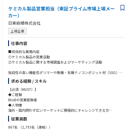
○競合分析
ケミカル製品営業担当（東証プライム市場上場メー
○次世代事業テーマの探索・仮説検証（ビジョン2034に向けたシード発
掘）
カー）
●事業企画・事業開発
日東紡績株式会社
○事業性評価およびビジネスモデルの構築
○新サービス・新製品の企画立案
上場企業
○事業計画の策定および収益モデルの設計
○事業化に向けたプロジェクト推進
仕事内容
■当ポジションの魅力
■具体的な業務内容
●会社の未来を創るポジション
①ケミカル製品の営業活動
○経営層との距離が近く、事業戦略に直結するテーマに携わることができ
②ケミカル製品に関する市場調査およびマーケティング活動
ます。自身の提案が新規事業として形になり、会社の成長に大きく貢献で
きるやりがいがあります。
独自性の高い機能性ポリマーや無機・有機ナノコンポジット材（SSG）を
●法人営業の経験を、そのまま武器にできる
扱うセールス、マーケティング活動を推進していただきます。
求める経験 / スキル
○法人営業で培った折衝力・関係構築力・課題把握力は、新規事業開発に
通常の、B to Bの営業活動に加え、顧客との打合せを通し、顧客の希望す
おいてそのまま強みになります。
る機能性材料を、顧客と技術開発と共に作り上げる営業活動となります。
【必須（MUST）】
●社会課題の解決に貢献
◆ご経験
○レアメタルや貴金属のリサイクル、LiB（リチウムイオンバッテリー）
BtoBの営業経験者
リサイクルなどを通じて、持続可能な資源循環社会の実現に貢献できま
◆人物像
す。日本の資源戦略にも関わる、社会的意義の大きなテーマです。
海外・国内問わず広いマーケットに積極的にチャレンジできる方
●将来のマネージャー候補
○成果に応じて、事業責任者や新規事業マネージャーなど、より大きな裁
従業員数
【歓迎（WANT）】
量を持つポジションへのチャレンジが可能です。
①化学メーカーにおける、生産計画/調整等の工場側との対応経験
867名
（2,793名（連結））
●腰を据えて挑戦できる