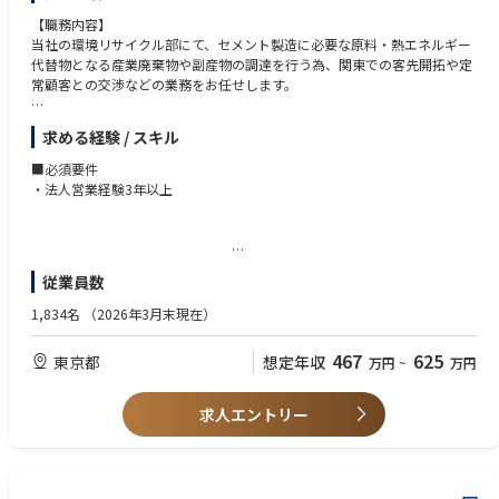
【職務内容】
当社の環境リサイクル部にて、セメント製造に必要な原料・熱エネルギー
代替物となる産業廃棄物や副産物の調達を行う為、関東での客先開拓や定
常顧客との交渉などの業務をお任せします。
入社直後は、セメント製造工程の理解、新規客先訪問・工場への検討依
求める経験 / スキル
頼、文書作成や、定常顧客との関係性構築などを行っていただきます。早
い段階で、主担当者として処理費や購入価格交渉に携わることを期待して
■必須要件
います。
・法人営業経験3年以上
また、将来的には環境リサイクル部の他拠点（北九州等）で客先営業、新
規開拓、原料の購買、または工場業務課/物流課で原料の購買・受入管理
業務に携わって頂くなどのキャリアも想定されます。
・普通自動車免許
従業員数
・将来的に東京、名古屋、大阪、北九州で勤務可能なこと（入社後3年程
【当ポジションの魅力】
度は転勤なし）
1,834名
（2026年3月末現在）
廃棄物を排出、または原料を供給する各種産業（電力、鉄鋼等）との接点
になる部署であり、社外の人々と接する機会が多いため、他業界の理解や
■歓迎要件
467
625
東京都
想定年収
万円
~
万円
動向等、知見を広げることができる。
・廃棄物処理の知識・実務経験がある方
・エクセル等でデータ解析が出来る方
【組織構成】
・法学部系出身で契約書が読み込みができる方
求人エントリー
部長・室長2名・管理職5名・基幹職1名
・理系出身（化学、地質、資源等）の方
（60代：1名、50代：5名、40代：2名、30代：1名）
・「足や信頼関係で稼ぐ営業スタイル」より「戦略的な営業スタイル・ソ
リューション営業」の経験がある方
【就業環境】