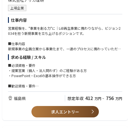
株式会社アサカ理研
新たなビジネスの土台を築き上げていくポジションです。
上場企業
自分の手で事業を動かしていく、圧倒的な裁量と手応えがあります。
仕事内容
■海外拠点の経営・マネジメントへ直結するキャリアパス
新興国における新規プロジェクトで実務経験を積み、成果を示していただ
営業経験を、"事業を創る力"に│LiB再生事業に携わりながら、ビジョン2
いた後は、
034を担う新規事業を立ち上げるポジションです。
海外駐在員（マネジメント層）として赴任していただくことを想定してお
ります。
■仕事内容
現地の組織体制構築や経営の舵取りに早期から挑戦できる、市場価値の高
新規事業の企画立案から事業化まで、一連のプロセスに携わっていただき
いキャリアステップが用意されています。
ます。
求める経験 / スキル
入社直後はLiB再生事業の立ち上げチームに加わり、先輩社員に伴走して
【入社後のキャリア】
もらいながら事業開発の型を身につけ、段階的に次の新規事業テーマを主
■必須資格・要件
■国内籍期間：新興国プロジェクトの最前線で実務を牽引
導するフェーズへ移行していただきます。
・提案営業（個人・法人問わず）のご経験がある方
担当製品や市場について理解を深めつつ、アジア地域で進行中の新規戦略
・PowerPoint・Excelの基本操作ができる方
プロジェクトに携わります。
●アライアンス推進・提案活動
数ヶ月に1回ペースの海外出張を通じて、現地パートナーとの折衝やゼロ
○顧客・パートナー企業との関係構築
■歓迎資格・要件
からの商流構築を経験し
○協業・業務提携の検討および推進
・他部署や上司を巻き込み、何かを前に進めた経験がある方
最前線での実務推進力を培っていただきます。
○顧客課題に対するソリューション提案
・市場や顧客のことを調べ、営業や提案に活かしたことがある方
412
756
福島県
想定年収
万円
~
万円
○社内関係部署との調整およびプロジェクトマネジメント
・「新しいことを立ち上げてみたい」という気持ちがある方
■将来的には：アジア拠点のコアメンバーとして海外赴任
●市場調査・マーケティング
・ベンチャーやスタートアップでの就業経験がある方（規模・期間は問い
実績と適性を示していただいた後は、シンガポール、マレーシア、フィリ
○市場動向・業界トレンドの調査分析
求人エントリー
ません）
ピン、インドなどのアジア拠点へ赴任。
○顧客ニーズ・課題の把握
営業責任者あるいは拠点No.2として、現地組織のマネジメントやグローバ
○競合分析
ル事業の拡大をリードしていただきます。
○次世代事業テーマの探索・仮説検証（ビジョン2034に向けたシード発