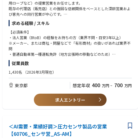
用ロープなど）の提案営業をお任せします。
転勤に関しては、将来的に管理職になる前の段階、もしくは管理職になっ
既存の代理店（販売店）との強固な信頼関係をベースとした深耕営業およ
てから福島もしくは福岡に数年間転勤になる可能性がございます。これは
び客先への同行営業が中心です。
「他拠点への転勤を経て、当社営業担当としての経験値を広く深く積んで
ほしい」という思いがある為です。
求める経験 / スキル
【具体的な業務内容】
・代理店へのアプローチ・客先同行
【必須条件】
■組織風土
代理店の担当者と密に連携し、水産・土木建設・官公庁などのエンドユ
・法人営業（BtoB）の経験をお持ちの方（業界不問・目安3年以上）
当社は、2023年4月に人事制度を改定し、「社員一人一人が自分の"やりた
ーザーを訪問します。製品説明や見積もりの提示を行い、現場の課題に応
※メーカー、または商社・問屋などで「有形商材」の扱いがあれば業界不
いこと"に積極的にチャレンジをし、 仲間と助け合いながら、自分の役割
じた
問
を最後までやり切ることで、 達成感・貢献実感・成長感を感じ続けること
最適な商品を提案します。
・普通自動車第一種運転免許（地方出張時の移動などのため）
ができる」
・社内外のハンドリング
ような組織を目指しています。
従業員数
客先からの要望（仕様・納期など）と、製造工場の生産バランスの間に
【歓迎条件（歓迎する経験・スキル）】
年齢に関わらず、自身の努力が評価される環境なので、 積極的なチャレン
立ち、円滑な納期調整や生産手配を行います。
・「代理店営業（ルート営業）」の経験
ジ・やりたいことへの挑戦が、昇格・昇給にもつながりやすいです。
1,430名
（2026年3月現在）
・担当社数・エリア
・製造業（または商社等）において、工場や生産管理との間で納期調整や
担当は30社程度。東海・関東・東北・北陸エリアへの国内出張が月2〜3
仕様の折衝を行った経験
■アサカ理研の魅力
400
700
東京都
想定年収
万円
~
万円
回発生するため、フットワーク軽く動ける環境です。
・水産、土木建設、海運、官公庁向けビジネスのいずれかに関する知見
（1）業界の重要性：国連のSDGs目標においてリサイクル業界は重要な位
・将来的なキャリア
置づけとなっており、当社のビジネスは重要性が増しています。
国内で経験を積んだ後は、将来的には海外市場の調査、現地顧客への訪
【求める人物像】
（2）成長性：経済産業省より、今後の地域経済を牽引することが期待さ
求人エントリー
問など、グローバルに活躍の場を広げていただく可能性もあります。
・誠実なコミュニケーションができる方
れる企業「地域未来牽引企業」 として指定を受けています。また、今後拡
※飛び込みなどの新規開拓営業や、個人の数字のみを追う個人ノルマはあ
（顧客と工場の板挟みになるシーンでも、双方の意見を汲み取りながら前
大が見込まれるスマホ、EV、自動車自動運転の業界に関連しているレアメ
りません。チームや組織として顧客に向き合う営業スタイルです。
向きに調整できる方を想定しています）
タル関連事業にも力を入れています。
・出張や移動を楽しめる方: 月の半分近くが出張になることもあるため、
（3）安定利益：創立以来、毎期黒字を継続中で安定利益を出していま
＜AI需要・業績好調＞圧力センサ製品の営業
フットワークが軽く、アクティブに動くことが苦にならない方。
す。
（4）技術力：特許活用優良企業表彰を受けており、特許取得22件、出願
【60706_センサ営_AS-AM】