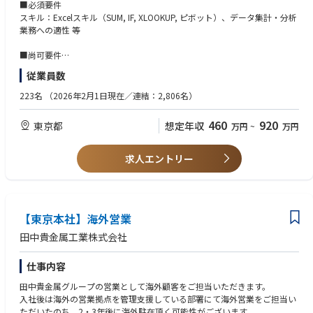
■配属先/組織構成
■必須要件
シートパッド販売部 販売企画課
スキル：Excelスキル（SUM, IF, XLOOKUP, ピボット）、データ集計・分析
課長1名、正社員5名、派遣社員1名
業務への適性 等
■担当業務概要
■尚可要件
シートパッド事業の成長拡大に向け、販売戦略の立案から実務管理まで幅
①スキル：Excelスキル 複雑な関数/Power Queryの活用経験
従業員数
広く担当しており、大きく分けて2つの業務に分かれています。
②出身業界：自動車部品・製造業での経験
ご入社直後は、7月に定年退職予定の社員の後任として、企画業務を担当
③語学：英語力（TOEIC600点程度）
223名
（2026年2月1日現在／連結：2,806名）
いただきます。
■ペルソナイメージ
460
920
東京都
想定年収
万円
~
万円
＜企画＞
・数字の取り扱いや企画経験のある方
・計数・利益管理： 中期経営計画や年度予算の策定、月次の業績・採算管
・事務的な処理に留まらず、データの整合性を常に意識し、質の高いアウ
理のリード
トプットに拘れる方
求人エントリー
・新車開発プロジェクト支援： 新車立ち上げに伴う原価企画および採算管
・「なぜこの数字になるのか？」という背景を疑い、自ら原因を深掘りし
理業務の取りまとめ
て確認・報告ができる方
＜販売＞
■部署からのメッセージ
・国内営業： 関東地区の自動車内装システムサプライヤーに対する販売・
【東京本社】海外営業
「大量のデータから、わずかな違和感を見逃さない」そんな細やかな視点
営業実務
が、私たちの事業には不可欠です。
田中貴金属工業株式会社
・グローバル受注支援： 海外グループ会社と連携した新規案件情報の集
私たちが扱うシートパッドは、自動車の快適性を左右する重要な部品で
約、受注活動のサポート
す。
仕事内容
・貿易実務： シートパッドの輸出入管理業務
まずは正確なデータ管理からスタートし、ゆくゆくは「数字の裏にある戦
略」を語れるプロフェッショナルへ成長いただきたいと思います。
田中貴金属グループの営業として海外顧客をご担当いただきます。
※ご経験に応じ、役割やステップアップのイメージが異なります。
地道な作業を大切にしながら、事業の未来をつくりたい方からのご応募を
入社後は海外の営業拠点を管理支援している部署にて海外営業をご担当い
＜若手＞
お待ちしています。
ただいたのち、2・3年後に海外駐在頂く可能性がございます。