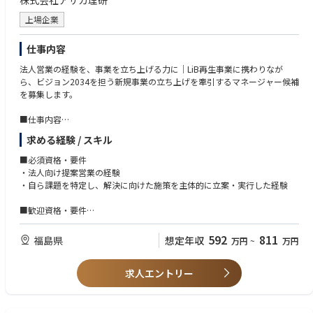
株式会社アサカ理研
として協調性を持って業務を進められる方、さらには将来的にチームを牽
引するリーダーシップを発揮したいという意欲のある方を歓迎します。当
上場企業
社の化学品事業の成長戦略を共に加速させ、新たな価値創造に貢献したい
という強い意欲をお持ちの方をお待ちしております。
仕事内容
法人営業の経験を、事業を立ち上げる力に│LiB再生事業に携わりなが
ら、ビジョン2034を担う新規事業の立ち上げを牽引するマネージャー候補
を募集します。
■仕事内容
新規事業の企画立案から事業化まで、一連のプロセスに携わっていただき
求める経験 / スキル
ます。
入社直後はLiB再生事業における営業・事業開発業務をお任せします。法人
■必須資格・要件
営業で培った顧客折衝力を最前線で発揮しながら、業界理解と事業開発の
・法人向け提案営業の経験
型を身につけ、段階的に事業成長を牽引するマネージャーとして、次の新
・自ら課題を特定し、解決に向けた施策を主体的に立案・実行した経験
規事業テーマを主導するフェーズへ移行していただきます。
■歓迎資格・要件
●アライアンス推進・提案活動
・新規事業開発の経験
○顧客・パートナー企業との関係構築
・製造業・素材・化学・環境関連業界での経験
592
811
福島県
想定年収
万円
~
万円
○協業・業務提携の検討および推進
・営業組織やプロジェクトにおいて、メンバーをリードしながら目標達成
○顧客課題に対するソリューション提案
を推進した経験
○社内関係部署との調整およびプロジェクトマネジメント
求人エントリー
・社内の複数部門を巻き込みながら課題解決や業務改善を推進した経験
●市場調査・マーケティング
※資源リサイクル業界・新規事業の経験は問いません。
○市場動向・業界トレンドの調査分析
業界関わらず法人営業の力・論理的思考力を活かして挑戦したい方を歓
○顧客ニーズ・課題の把握
迎します。