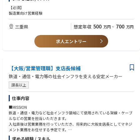
・新規/既存顧客への深耕営業
方でも迷うことなく成長できる体制を構築しています。
・市場や顧客ニーズの分析と戦略立案
【必須】
将来的には、既存の貴金属リサイクル営業として経験や顧客基盤を築きな
・社内関連部門との連携や調整
製造業向け営業経験
がら、担当市場や商材の幅を広げていただきます。さらに、現在会社とし
て注力しているリチウムイオン電池（LiB）再生事業の営業や事業開発な
500
700
三重県
想定年収
ど、新たな成長領域へ挑戦する機会もあります。営業としての専門性を高
万円
~
万円
めるだけでなく、事業づくりにも携わりながら、自身のキャリアを主体的
に広げていくことができます。
求人エントリー
1.入社後の1ヶ月～1年間の本社ステップアップ研修
まずは現場を知り、次に商談を知る。段階を追って着実にステップアップ
していただきます。
1ヶ月目：基礎知識と現場実習 ※本社：福島県郡山市にて実施
【大阪/営業管理職】支店長候補
導入研修（2〜3日間）： 人事担当より会社概要や基本ルールをレクチャ
鉄道・通信・電力等の社会インフラを支える安定メーカー
ー。
製造現場研修（最大3週間）： リサイクル工程を直接学びます。「自社の
課長以上
サービスがどう作られるか」を肌で感じることで、自信を持って提案でき
る土台を作ります。
仕事内容
2〜3ヶ月目：同行研修
先輩営業に同行し、各地のお客様を訪問。商談の流れや、現場で培った知
■MISSION
識をどう提案に活かすかを学びます。
鉄道・通信・電力など社会インフラ領域にて使用されている架線・ケーブ
4ヶ月目以降：独り立ち（担当顧客の割り当て）
ルなどの営業を担当いただきます。
自分のお客様を持ち、営業活動をスタート。先輩社員のサポートを受けな
入社直後は営業業務を行っていただき、将来的に大阪支店長としてマネジ
がら、早期に一人前を目指せる体制です。
メント業務をお任せする予定です。
※上記は標準的な育成スケジュールです。これまでの社会人経験・営業経
求める経験 / スキル
験・業界経験や入社後の習熟度に応じて、研修内容・期間は柔軟に調整し