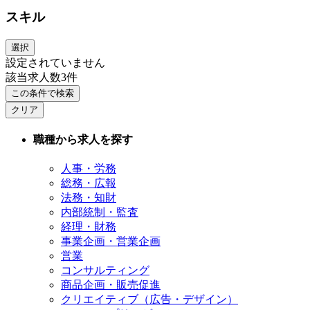
スキル
選択
設定されていません
該当求人数
3
件
この条件で検索
クリア
職種から求人を探す
人事・労務
総務・広報
法務・知財
内部統制・監査
経理・財務
事業企画・営業企画
営業
コンサルティング
商品企画・販売促進
クリエイティブ（広告・デザイン）