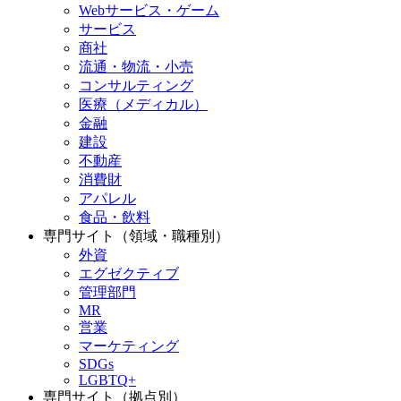
Webサービス・ゲーム
サービス
商社
流通・物流・小売
コンサルティング
医療（メディカル）
金融
建設
不動産
消費財
アパレル
食品・飲料
専門サイト（領域・職種別）
外資
エグゼクティブ
管理部門
MR
営業
マーケティング
SDGs
LGBTQ+
専門サイト（拠点別）