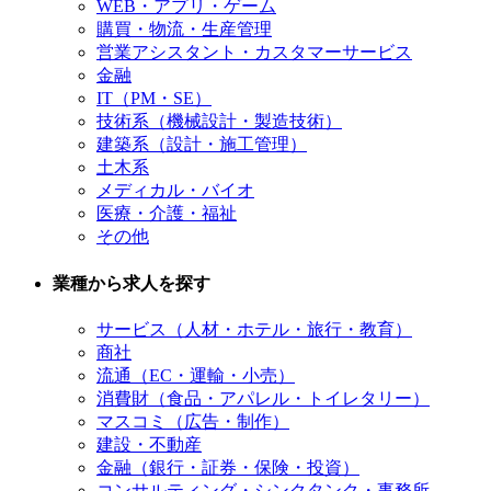
WEB・アプリ・ゲーム
購買・物流・生産管理
営業アシスタント・カスタマーサービス
金融
IT（PM・SE）
技術系（機械設計・製造技術）
建築系（設計・施工管理）
土木系
メディカル・バイオ
医療・介護・福祉
その他
業種から求人を探す
サービス（人材・ホテル・旅行・教育）
商社
流通（EC・運輸・小売）
消費財（食品・アパレル・トイレタリー）
マスコミ（広告・制作）
建設・不動産
金融（銀行・証券・保険・投資）
コンサルティング・シンクタンク・事務所