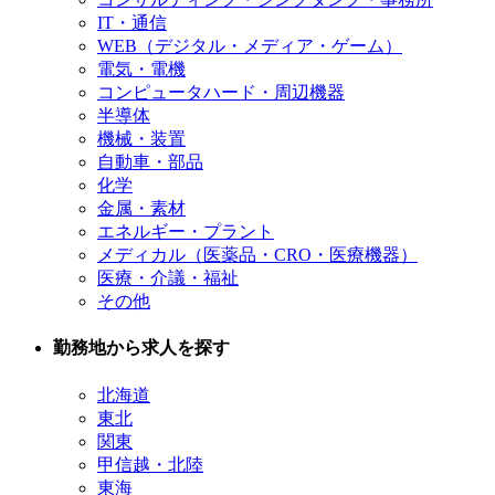
IT・通信
WEB（デジタル・メディア・ゲーム）
電気・電機
コンピュータハード・周辺機器
半導体
機械・装置
自動車・部品
化学
金属・素材
エネルギー・プラント
メディカル（医薬品・CRO・医療機器）
医療・介議・福祉
その他
勤務地から求人を探す
北海道
東北
関東
甲信越・北陸
東海