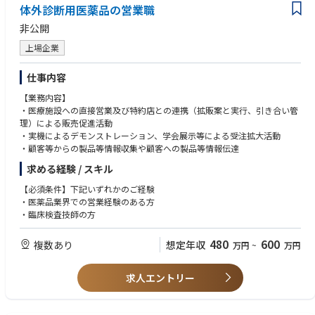
体外診断用医薬品の営業職
非公開
上場企業
仕事内容
【業務内容】
・医療施設への直接営業及び特約店との連携（拡販案と実行、引き合い管
理）による販売促進活動
・実機によるデモンストレーション、学会展示等による受注拡大活動
・顧客等からの製品等情報収集や顧客への製品等情報伝達
求める経験 / スキル
【必須条件】下記いずれかのご経験
・医薬品業界での営業経験のある方
・臨床検査技師の方
480
600
複数あり
想定年収
万円
~
万円
求人エントリー