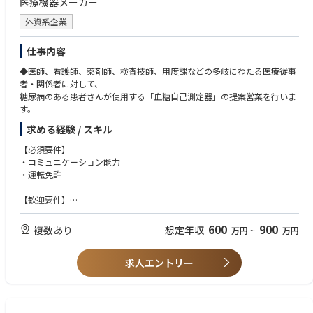
医療機器メーカー
外資系企業
仕事内容
◆医師、看護師、薬剤師、検査技師、用度課などの多岐にわたる医療従事
者・関係者に対して、
糖尿病のある患者さんが使用する「血糖自己測定器」の提案営業を行いま
す。
求める経験 / スキル
【必須要件】
・コミュニケーション能力
・運転免許
【歓迎要件】
・向上心がある方
・フットワークが軽い方
600
900
複数あり
想定年収
万円
~
万円
・ホスピタリティがある方
求人エントリー