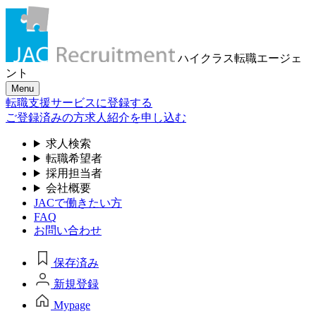
ハイクラス転職
エージェ
ント
Menu
転職支援サービスに登録する
ご登録済みの方
求人紹介を申し込む
求人検索
転職希望者
採用担当者
会社概要
JACで働きたい方
FAQ
お問い合わせ
保存済み
新規登録
Mypage