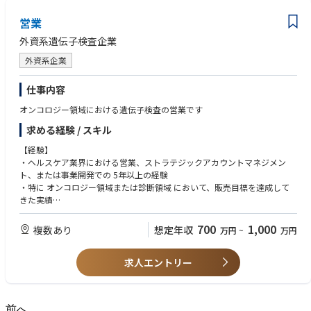
営業
外資系遺伝子検査企業
外資系企業
仕事内容
オンコロジー領域における遺伝子検査の営業です
求める経験 / スキル
【経験】
・ヘルスケア業界における営業、ストラテジックアカウントマネジメン
ト、または事業開発での 5年以上の経験
・特に オンコロジー領域または診断領域 において、販売目標を達成して
きた実績
・オンコロジー、診断、または医療機器分野での経験があることが望まし
い
700
1,000
複数あり
想定年収
万円
~
万円
・代理店ネットワークと協働した経験
求人エントリー
前へ