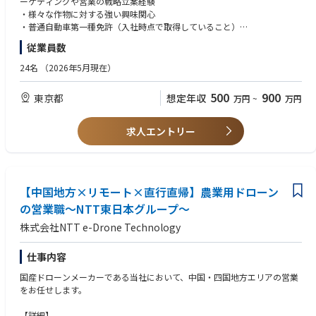
ーケティングや営業の戦略立案経験
・契約栽培パートナーさまとの集出荷改善点の議論
・様々な作物に対する強い興味関心
・生産/供給量の供給量の予測・ヒアリング
・普通自動車第一種免許（入社時点で取得していること）
・既存契約栽培パートナーのリテンション（翌年度以降の継続栽培契約の
従業員数
獲得）
［上記に加え、以下のいずれかを満たしていること］
・生産者協議会の運営
・経営企画/事業企画/営業企画/マーケティングでの業務経験
24名
（2026年5月現在）
・Sales Ops/Marketing OpsなどのS&M分野におけるオペレーション/KPIの
※全国のパートナー生産者様への普及にあたり、出張の機会も多くありま
管理経験
500
900
東京都
想定年収
万円
~
万円
す。
・農業者/生産者との実務上のコミュニケーション経験
・農学系の学部卒以上
・組織マネジメント経験
求人エントリー
【歓迎】
・イチゴの栽培経験
・英語でのコミュニケーションスキル
【中国地方×リモート×直行直帰】農業用ドローン
の営業職～NTT東日本グループ～
株式会社NTT e-Drone Technology
仕事内容
国産ドローンメーカーである当社において、中国・四国地方エリアの営業
をお任せします。
【詳細】