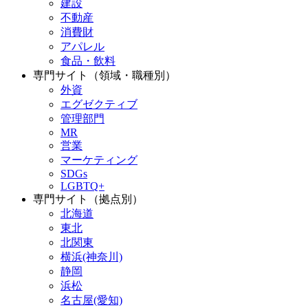
建設
不動産
消費財
アパレル
食品・飲料
専門サイト（領域・職種別）
外資
エグゼクティブ
管理部門
MR
営業
マーケティング
SDGs
LGBTQ+
専門サイト（拠点別）
北海道
東北
北関東
横浜(神奈川)
静岡
浜松
名古屋(愛知)