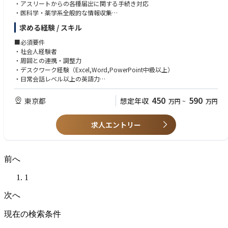
•海外拠点や国際機関との協働経験
・アスリートからの各種届出に関する手続き対応
・医科学・薬学系全般的な情報収集
求める経験 / スキル
■活かせるご経験・技能など
-看護師として病院で勤務されたご経験
■必須要件
-薬剤師として勤務されたご経験
・社会人経験者
・周囲との連携・調整力
■入職後の研修体制
・デスクワーク経験（Excel,Word,PowerPoint中級以上）
入職直後の研修（10日程度）で法人全体のイメージを掴んでいただいたあ
・日常会話レベル以上の英語力
とは、配属部署でのOJTにより実業務を学んでいきます。
■歓迎要件
450
590
東京都
想定年収
万円
~
万円
・医科学・薬事の専門用語がわかる方
・看護師として勤務されたご経験
求人エントリー
・薬剤師として勤務されたご経験
前へ
1
次へ
現在の検索条件