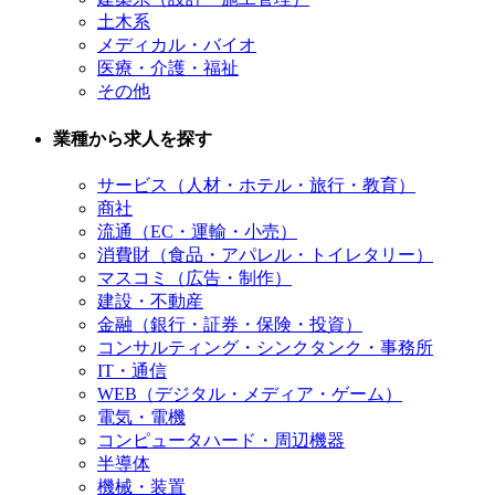
土木系
メディカル・バイオ
医療・介護・福祉
その他
業種から求人を探す
サービス（人材・ホテル・旅行・教育）
商社
流通（EC・運輸・小売）
消費財（食品・アパレル・トイレタリー）
マスコミ（広告・制作）
建設・不動産
金融（銀行・証券・保険・投資）
コンサルティング・シンクタンク・事務所
IT・通信
WEB（デジタル・メディア・ゲーム）
電気・電機
コンピュータハード・周辺機器
半導体
機械・装置