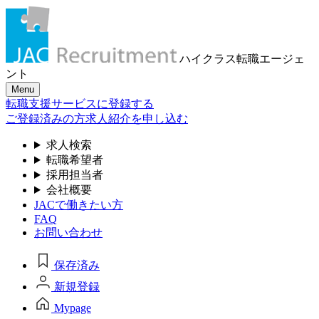
ハイクラス転職
エージェ
ント
Menu
転職支援サービスに登録する
ご登録済みの方
求人紹介を申し込む
求人検索
転職希望者
採用担当者
会社概要
JACで働きたい方
FAQ
お問い合わせ
保存済み
新規登録
Mypage