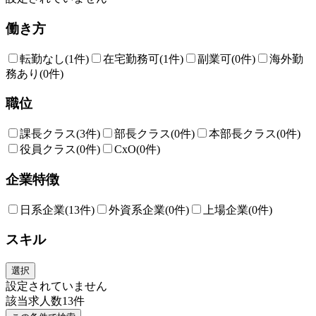
働き方
転勤なし
(1件)
在宅勤務可
(1件)
副業可
(0件)
海外勤
務あり
(0件)
職位
課長クラス
(3件)
部長クラス
(0件)
本部長クラス
(0件)
役員クラス
(0件)
CxO
(0件)
企業特徴
日系企業
(13件)
外資系企業
(0件)
上場企業
(0件)
スキル
選択
設定されていません
該当求人数
13
件