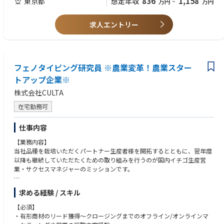
836
1,158
東京都
想定年収
万円
~
万円
■社内調整・運用構築
■以下のいずれか、または複数を満たす方
センター部門と協議し、高品質なサービス水準を維持できる体制となる
・損害保険における損害サービス部門（損害査定・顧客対応、等）での実
よう業務設計を調整し、プロジェクト全体のマネジメントを行う
求人エントリー
務経験
■新規サービス企画
・BPOベンダーまたはコンサルティングファームでの業務改善（BPR）・
既存のオペレーションの組み換えによる業務清流化、AIやデジタル技術
業務フロー設計の実務経験（2年以上目安）
を組み合わせた競争力のある新規サービスの企画立案に参画する
・災害時等の有事のカスタマーセンターの立ち上げ構築経験
■組織知の還元
・社内外の多様なステークホルダーを巻き込み、プロジェクトを推進した
フェノタイピング研究員 ※農業変革！農業スター
事業開発・業務設計のノウハウを、社内メンバーに型として共有し、組
経験
織知の構築を行う
トアップ企業※
▢求める人物像
株式会社CULTA
（仕事の魅力・やりがい）
（コンピテンシー）
■事業構築の根幹を担う「設計」のプロフェッショナル
・お客さまのために信念を持って対応を進められる強い職業倫理意識を持
在宅勤務可
商談からその後の運営までを俯瞰した事業構築を通じて、広範な視野と
っていること
プロジェクトマネジメントの経験を培うことができる
・専門性と結果志向を有し、チーム全体での成果を意識した行動ができる
仕事内容
■社会インフラを担う当社の事業を通じた社会貢献
こと
エマージェンシー対応をはじめとする事業を数多く担う当社で、多くの
・コミュニケーション能力とストレス耐性があり、粘り強くステークホル
【業務内容】
エンドユーザーへサービスを提供する仕組みを構築することができる
ダーと交渉・調整できること
当社品種を栽培いただくパートナー生産者様を開拓するとともに、翌年度
■業務成果や知見還流を通じた手触り感のある会社成長の牽引
・「当事者意識と能動的思考力」を持ち、「考え抜く力」「チームで働く
以降も継続していただたくための取り組みを行うのが国内イチゴ生産営
大規模な重点プロジェクトへの参画を通じて、収益貢献、事業実績の積
力」を兼ね備えた自律型人財であること
業・サクセスマネジャーのミッションです。
み上げおよび組織知の構築を牽引することができる
・論理的に物事を理解し、その結果をわかりやすく表現できること
■新たな知見の獲得
・絶えず自己研鑽に努めることができるじこと
＜具体的な業務内容＞
求める経験 / スキル
事業会社としての収益と品質のバランス感覚や、経験豊富なリーダーや
・新規契約栽培パートナーの獲得戦略立案
多様な経歴を持つメンバーとの業務を通じた様々な物事の考え方を学ぶこ
（パートナーセールス（個人・組合・法人の別問わず）活用、展示会出
【必須】
とができる
展、広告出稿、リファラル）
・有形商材のリード獲得〜クロージングまでのオフライン/オンラインマ
・契約栽培パートナー向けの苗出荷