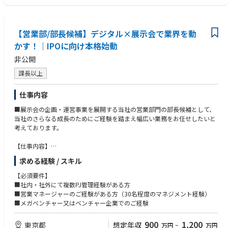
※プログラムを運営するにあたって、主に7月〜10月の間で月2〜3回ほど
・複数のステークホルダーと関わりながら業務を進行したことがある方
出張が発生します。
【営業部/部長候補】デジタル×展示会で業界を動
かす！｜IPOに向け本格始動
非公開
課長以上
仕事内容
■展示会の企画・運営事業を展開する当社の営業部門の部長候補として、
当社のさらなる成長のためにご経験を踏まえ幅広い業務をお任せしたいと
考えております。
【仕事内容】
・メンバー育成と生産性の高い組織の仕組みづくり
求める経験 / スキル
・市場におけるポジショニングや競合相手の動きを踏まえたベースとなる
営業戦術の立案
【必須要件】
・新たなアライアンスの構築/休眠顧客へのアプローチの強化
■社内・社外にて複数PJ管理経験がある方
・クロスセルの推進/上記取り組みを推進する上で、効率の良い営業組織
■営業マネージャーのご経験がある方（30名程度のマネジメント経験）
の在り方の模索 等
■メガベンチャー又はベンチャー企業でのご経験
【魅力】
900
1,200
東京都
想定年収
万円
~
万円