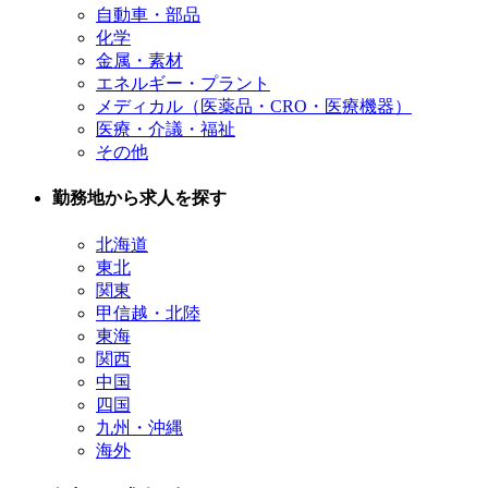
自動車・部品
化学
金属・素材
エネルギー・プラント
メディカル（医薬品・CRO・医療機器）
医療・介議・福祉
その他
勤務地から求人を探す
北海道
東北
関東
甲信越・北陸
東海
関西
中国
四国
九州・沖縄
海外