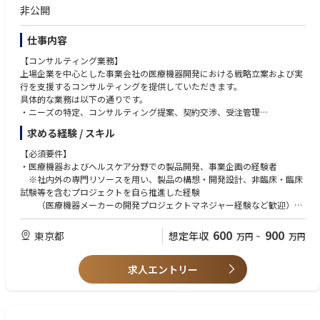
非公開
仕事内容
【コンサルティング業務】
上場企業を中心とした事業会社の医療機器開発における戦略立案および実
行を支援するコンサルティングを提供していただきます。
具体的な業務は以下の通りです。
・ニーズの特定、コンサルティング提案、契約交渉、受注管理
・各種調査および戦略立案（国内外市場調査、海外展開戦略、事業計画策
求める経験 / スキル
定、国内外薬事戦略、国内外保険償還戦略、知財戦略・実務、等）
・施策の実行支援
【必須要件】
※商品開発、薬事・品質保証等の各専門家がプロジェクトチームに参画し
・医療機器およびヘルスケア分野での製品開発、事業企画の経験者
ます。
※社内外の専門リソースを用い、製品の構想・開発設計、非臨床・臨床
試験等を含むプロジェクトを自ら推進した経験
具体的な業務は以下の通りです。
（医療機器メーカーの開発プロジェクトマネジャー経験など歓迎）
・新規案件の探索、ソーシング業務（企業、大学等の研究機関、自治体
・コンサルティング経験は不問。コンサルティング業務を行うことに抵抗
等）
がない方。
600
900
東京都
想定年収
万円
~
万円
・新規流入案件のスクリーニング、デューデリジェンス
・PoC（Proof of Concept）評価、市場分析・競合分析、事業性評価
【歓迎要件】
・製品戦略、薬事戦略、事業戦略策定
求人エントリー
・研究開発、技術開発の経験
・設計開発の管理、非臨床/臨床試験の設計、実行
・医療DXのコンサルティング経験
・マーケティング戦略の企画立案・実行
・生産技術、製造の経験
・Key Opinion Leaderの医師との関係構築
・学会対応、講演会対応など事業開発全般