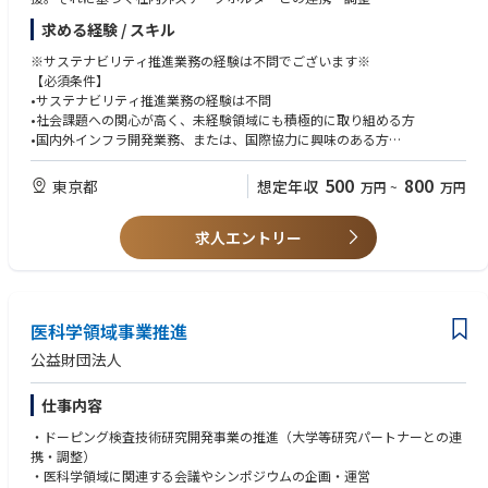
③ESGのうち社会分野全般におけるサステナビリティ経営推進企画・施策
求める経験 / スキル
の実施支援
④社会関連データ（人的資本や社会貢献活動等）の収集・集計・分析・報
※サステナビリティ推進業務の経験は不問でございます※
告業務の管理、また、そのための社内外連携・調整
【必須条件】
※入社後、ご希望や適性に沿って、上記からいくつかの業務をお願いしま
•サステナビリティ推進業務の経験は不問
す。
•社会課題への関心が高く、未経験領域にも積極的に取り組める方
•国内外インフラ開発業務、または、国際協力に興味のある方
【各社コンサルタント業務について】
•社会的視点と経営的視点の両方を持ち、柔軟に対応できる方
■エネルギー事業統括本部：国内・海外事業部の再生可能エネルギープロ
•英語での業務（文書作成・会議参加）に抵抗のない方
500
800
東京都
想定年収
万円
~
万円
ジェクト及び、発電関連プラントの建設コンサルティングを担当。
（TOEIC700点以上目安）
■コンサルティング事業統括本部：国内外の社会インフラ・海外ODAプロ
以下のいずれかの経験（最低2年）：
ジェクトの建設コンサルティング担当
求人エントリー
•新しい課題や未経験の課題に柔軟に対応できる方
■都市空間事業統括本部：国内外の都市空間事業（建築・都市開発・PPP/
•企画を立案し、その実現達成までに、社内外関係者と良好なコミュニケ
PFI）のコンサルティング担当
ーションを取りながら意欲的に進められる方
•現場と企画の両方を理解し、柔軟に対応できる方
■補足
•英語での業務（英語での文書作成・会議参加）に抵抗のない方（TOEIC7
医科学領域事業推進
＜建設コンサルタントとは＞
00点以上目安）
公共のインフラストラクチャー、道路や橋、ダム、堤防、港湾、空港、上
※以下のいずれかの経験（最低2年）：
公益財団法人
下水道などの計画・調査・設計など国や自治体に対し技術コンサルティン
■コンサルティング、事業企画、経営企画などの経験
グを行う企業です。公共工事において、設計・施工分離の原則があり、設
■企業のリスク管理部門における実務経験
仕事内容
計者と施工者は分離されており、設計を行うが建設コンサルタント、施工
■「業務内容」のNo.の1から４のいずれかの実務経験
を行うのがゼネコンになります。
・ドーピング検査技術研究開発事業の推進（大学等研究パートナーとの連
【歓迎条件】
携・調整）
•ESG・サステナビリティ関連プロジェクトへの関与経験
・医科学領域に関連する会議やシンポジウムの企画・運営