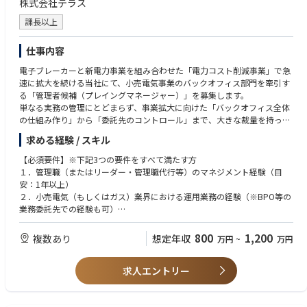
株式会社テラス
課長以上
仕事内容
電子ブレーカーと新電力事業を組み合わせた「電力コスト削減事業」で急
速に拡大を続ける当社にて、小売電気事業のバックオフィス部門を牽引す
る「管理者候補（プレイングマネージャー）」を募集します。
単なる実務の管理にとどまらず、事業拡大に向けた「バックオフィス全体
の仕組み作り」から「委託先のコントロール」まで、大きな裁量を持って
遂行いただけるポジションです。
求める経験 / スキル
【具体的な業務内容】
【必須要件】※下記3つの要件をすべて満たす方
① マネジメント・業務改善（メインミッション）
１．管理職（またはリーダー・管理職代行等）のマネジメント経験（目
・メンバーの進捗管理、育成、指導
安：1年以上）
・業務フローの構築、マニュアルの作成、プロセス改善の現場への落とし
２．小売電気（もしくはガス）業界における運用業務の経験（※BPO等の
込み
業務委託先での経験も可）
・業務委託先の見直し、条件交渉、運用スキーム（座組）の変更・最適化
３．「請求管理」「申込受付」「異動受付」「その他工事(電設)受付」い
ずれかの実務経験
800
1,200
複数あり
想定年収
万円
~
万円
② 実務・オペレーション領域
・低高圧のスイッチング、低圧の再点に関する実務
【求める人物像】
・電気料金の計算、請求、入金管理、督促業務の遂行と管理
求人エントリー
■ルーティンワークをこなすだけでなく、自ら業務プロセスを構築・改善
※入社直後は当社の業務・事業への理解を深めていただくため、上記の実
することにやりがいを感じる方
務作業も直接ご担当いただきます。
■変化の多い環境を楽しみ、スピード感を持って柔軟に対応できる方