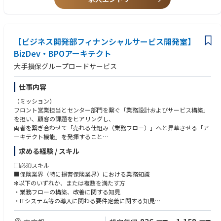
・将来的な業務内製化に向けた運用体制・スキームの構築
【ポジションの魅力】
※実際の営業活動は、主にグループ会社（株式会社ネオ・コーポレーショ
【ビジネス開発部フィナンシャルサービス開発室】
ン）が担います。そのため、ご自身は「売れる仕組み作り」や「事業の運
用・進行管理」に専念できる環境です。
BizDev・BPOアーキテクト
※初期フェーズは外部パートナーと連携して進めますが、将来的には完全
大手損保グループロードサービス
内製化を目指しており、中核メンバーとしてご活躍いただけます。
※事業開始から日が浅く、自ら業務を築き上げつつ、日々改善を行うこと
から、新規事業のダイナミズムを感じることができます。
仕事内容
変化に富み、かつ、スピーディに仕事を行う環境の中で成長ができます。
（ミッション）
大小の新電力を立ち上げたメンバーが複数いることから、チームで十分な
フロント営業担当とセンター部門を繋ぐ「業務設計およびサービス構築」
コミュニケーションを取りながら事業を遂行することができます。
を担い、顧客の課題をヒアリングし、
両者を繋ぎ合わせて「売れる仕組み（業務フロー）」へと昇華させる「ア
ーキテクト機能」を発揮すること
求める経験 / スキル
（成果責任）
■サービス設計を通じたグループ内外販におけるBPO事業の獲得
▢必須スキル
■持続可能な組織知の構築
■保険業界（特に損害保険業界）における業務知識
✻以下のいずれか、または複数を満たす方
（具体的活動）
・業務フローの構築、改善に関する知見
■ソリューション設計
・ITシステム等の導入に関わる要件定義に関する知見
クライアントから業務課題（ペイン）を聴取し、課題解決のための最適
なBPOモデルならびに実現可能な業務フローを描く
▢経験