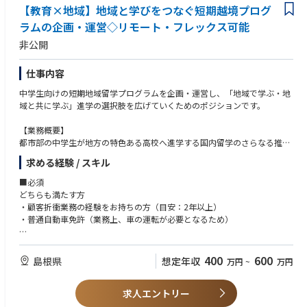
【教育×地域】地域と学びをつなぐ短期越境プログ
※商品開発、薬事・品質保証等の各専門家がプロジェクトチームに参画し
ます。
ラムの企画・運営◇リモート・フレックス可能
非公開
仕事内容
中学生向けの短期地域留学プログラムを企画・運営し、「地域で学ぶ・地
域と共に学ぶ」進学の選択肢を広げていくためのポジションです。
【業務概要】
都市部の中学生が地方の特色ある高校へ進学する国内留学のさらなる推進
に向け、宿泊型の短期プログラムの企画・運営に携わっていただきます。
求める経験 / スキル
教育×地域の両面から社会課題の解決に取り組む意義ある仕事です。生徒
の夢や進路実現の「はじめの一歩」を後押しする本事業の未来を、今後一
■必須
緒に創っていただける方はぜひご応募ください。
どちらも満たす方
・顧客折衝業務の経験をお持ちの方（目安：2年以上）
【具体的な業務内容】
・普通自動車免許（業務上、車の運転が必要となるため）
・自治体や高校に対するプログラム導入提案
・短期越境プログラムの企画・設計（テーマ・体験コンテンツ・スケジュ
■歓迎
ールの設計等）
いずれかに当てはまる方
400
600
島根県
想定年収
万円
~
万円
・プログラム参加者の募集・申し込み受付
・業界問わず、法人または自治体に対する営業の経験がある方
・現地でのプログラム運営（現地コーディネート・安全管理等）
・教育業界での業務経験がある方
・参加者への事前・事後フォロー（振り返り・アンケート回収）
求人エントリー
・観光業界での業務経験がある方
・その他プログラムの企画・運営にあたって必要な業務
・プログラムやイベントなどの企画、運営経験がある方