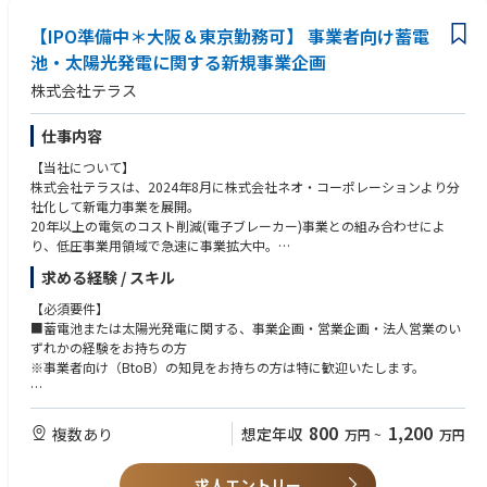
■プレイヤーとしての実務もこなしつつ、広い視野でマネジメントに取り
【募集背景・ポジションの魅力】
組める方
【IPO準備中＊大阪＆東京勤務可】 事業者向け蓄電
事業拡大フェーズに伴う、バックオフィスの体制強化・即戦力採用となり
ます。
池・太陽光発電に関する新規事業企画
当社の事業は立ち上げから日が浅く、定型化された業務をただ回すだけで
株式会社テラス
はなく、「自らの手で業務の土台を築き上げ、日々改善を行うこと」が可
能な非常にエキサイティングなフェーズです。ゼロベースからの仕組み作
りに挑戦し、会社の成長とともにご自身も大きくステップアップしたい方
仕事内容
に最適な環境です。
【当社について】
株式会社テラスは、2024年8月に株式会社ネオ・コーポレーションより分
社化して新電力事業を展開。
20年以上の電気のコスト削減(電子ブレーカー)事業との組み合わせによ
り、低圧事業用領域で急速に事業拡大中。
求める経験 / スキル
電子ブレーカーと新電力事業を組み合わせた「電力コスト削減事業」を展
開する当社にて、新たな柱となる【事業者向け（工場・商業施設等）の蓄
【必須要件】
電池・太陽光発電事業】の立ち上げをお任せします。
■蓄電池または太陽光発電に関する、事業企画・営業企画・法人営業のい
事業企画から運用スキームの構築まで、裁量を持って「0→1フェーズ」を
ずれかの経験をお持ちの方
牽引いただけるポジションです。
※事業者向け（BtoB）の知見をお持ちの方は特に歓迎いたします。
【具体的な業務内容】
【求める人物像】
・事業化に向けた企画・検討（ビジネススキームの構築、フロー整備）
■新規事業の立ち上げにやりがいを持てる方
800
1,200
複数あり
想定年収
万円
~
万円
・商社やメーカーへの機器発注、および施工業者との工程管理・ディレク
■周囲と協調しながら、円滑に業務を推進できる方
ション
■前向きで好奇心旺盛であり、自ら考えて行動（実行）に移せる方
・顧客向けの補助金申請に関する進行管理
求人エントリー