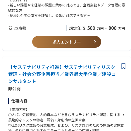
【各社コンサルタント業務について】
•新しい課題や未経験の課題に柔軟に対応でき、企画業務やデータ管理に意
■エネルギー事業統括本部：国内・海外事業部の再生可能エネルギープロ
欲的な方
ジェクト及び、発電関連プラントの建設コンサルティングを担当。
•現場と企画の両方を理解し、柔軟に対応できる方
■コンサルティング事業統括本部：国内外の社会インフラ・海外ODAプロ
•以下のいずれかの経験
ジェクトの建設コンサルティング担当
o コンサルティング、事業企画、経営企画などの経験
500
800
東京都
想定年収
万円
~
万円
■都市空間事業統括本部：国内外の都市空間事業（建築・都市開発・PPP/
o 環境工学、生物学、化学、資源管理などの理系分野の知識・経験
PFI）のコンサルティング担当
o 環境管理関連業務経験（ISO14001、廃棄物管理など）
求人エントリー
■補足
【歓迎条件】
＜建設コンサルタントとは＞
•ESG・サステナビリティ関連プロジェクトへの関与経験
公共のインフラストラクチャー、道路や橋、ダム、堤防、港湾、空港、上
•環境関連のデータ分析経験（例：LCA、GHG算定、ESGレポート作成）
下水道などの計画・調査・設計など国や自治体に対し技術コンサルティン
•データマネジメントやKPI設計の経験
【サステナビリティ推進】サステナビリティリスク
グを行う企業です。公共工事において、設計・施工分離の原則があり、設
•海外拠点との協働経験
計者と施工者は分離されており、設計を行うが建設コンサルタント、施工
管理・社会分野企画担当／業界最大手企業／建設コ
•英語での業務（英語での文書作成・会議参加）に抵抗のない方（TOEIC7
を行うのがゼネコンになります。
00点以上目安）
ンサルタント
非公開
仕事内容
【業務内容】
①人権、気候変動、人的資本などを含むサステナビリティ課題に関する中
長期的なリスクの特定・評価・対応策の企画立案
②上記リスク認識の合意形成、および、リスク対応のための施策の実施支
援。それに基づく社内外ステークホルダーとの連携・調整