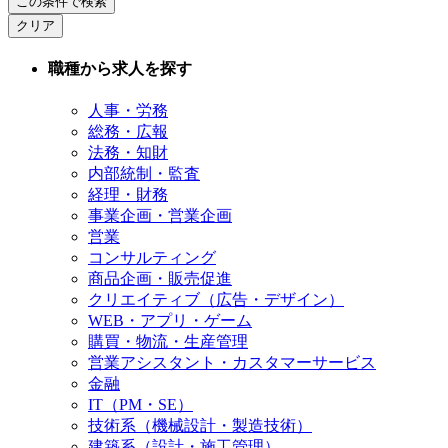
この条件で検索
クリア
職種から求人を探す
人事・労務
総務・広報
法務・知財
内部統制・監査
経理・財務
事業企画・営業企画
営業
コンサルティング
商品企画・販売促進
クリエイティブ（広告・デザイン）
WEB・アプリ・ゲーム
購買・物流・生産管理
営業アシスタント・カスタマーサービス
金融
IT（PM・SE）
技術系（機械設計・製造技術）
建築系（設計・施工管理）