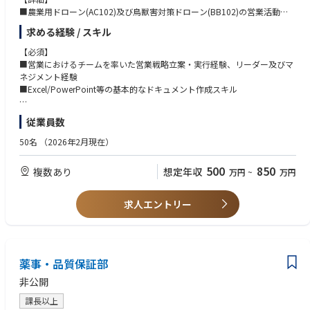
■農業用ドローン(AC102)及び鳥獣害対策ドローン(BB102)の営業活動
■本社と連携しながら、中国・四国エリアのリーダーとして営業戦略立
求める経験 / スキル
案、実行及び実績管理（委託社員の管理含む）
■中国・四国エリアにおける営農法人・自治体・企業等への提案活動、展
【必須】
示会出展対応
■営業におけるチームを率いた営業戦略立案・実行経験、リーダー及びマ
■ドローン実演会の開催調整・運営、現地でのフライト・説明対応
ネジメント経験
■新規・既存販路（代理店）の開拓及びリレーション強化を通じた販売拡
■Excel/PowerPoint等の基本的なドキュメント作成スキル
大、スクール・アフターサポート体制の構築
■新規商材の営業・運営
【魅力】
従業員数
■中国・四国地方エリアのリーダーとしてのマネジメントスキル向上
【メッセージ】
■営業戦略の立案・実行経験を通じた戦略思考の向上
50名
（2026年2月現在）
新たなドローンの開発・実装に、一緒に夢をもって取り組んで、貢献して
■デモフライト等を通じたドローン実務経験（飛行・運営管理）
いける方を募集します。
■事業拡大及びドローン・ロボティクス業界拡大をリードする経験
500
850
複数あり
想定年収
万円
~
万円
https://www.nttedt.co.jp/ （公式HP）
■成長産業ならではのスピード感ある業界での業務経験
https://www.nttedt.co.jp/tech （実証・開発）
求人エントリー
■当社の魅力
・これまでに培った回線網／回線技術を活用し、例えば飛ぶスマホのよう
な役割／機能を広げていくことができます。
・局舎を多数持つことや地域との繋がりがあるため、参入が難しい農業分
野でのドローン普及を目指しやすい点も魅力です。
薬事・品質保証部
・ドローンは空撮や点検、測量、農業分野での活用が期待されています
非公開
が、当社では少子高齢化が進む農業をメインとし、農家への負担が特に大
きい農薬散布にて拡大を目指しています。
課長以上