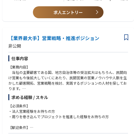
年次に関係なく自らの企画が形になる/裁量権を持って仕事ができる/業界
全体に影響を与えるキーパーソンと仕事ができるダイナミックさ
求人エントリー
【事業の特徴】
当社は独自のプロモーションによって来場者の質と量ともに高い水準を実
現しています。その結果、業界トップクラスの顧客満足度を得ており、
年々イベントの規模・出展者数ともに急拡大しています。
【業界最大手】営業戦略・推進ポジション
■当社の特徴：
非公開
◎デジタルを活用した展示会の企画・運営事業
◎独自のプロモーションで来場者の質・量ともに高水準を実現
仕事内容
◎業界トップクラスの顧客満足度を実現
◎年々イベントの規模・出展社数ともに急拡大
【業務内容】
当社の主要顧客である国、地方自治体等の受注拡大はもちろん、民間向
■当社について：
け営業も今後拡大していくにあたり、民間営業の営業ノウハウや人脈を生
～新たな時代に求められる真のビジネスマッチングの実現～
かした顧客開拓、営業戦略を検討、実践するポジションの人材を探してお
◇当社ではBtoBの展示会を主催・運営、現在DXや働き方改革をテーマと
ります。
した展示会を開催しています。創業3年目でその分野で日本最大級のイベ
主にお任せしたい業務は以下です。
求める経験 / スキル
ントにまで成長しました。
【具体的な業務内容】
◇既存の展示会も優れたビジネスマッチングの場ですが、「出展した」
（1）新規顧客、事業領域拡大に係る企画立案、実施および各支店への指
【必須条件】
「来場した」だけで終わってしまう方も少なくありませんでした。当社は
導、支援
・法人営業経験をお持ちの方
そんな既存のビジネスマッチングの場である「展示会」を徹底的に見つめ
（2）海外営業部と連携した国内外の顧客の多様なニーズ、グローバル化
・周りを巻き込んでプロジェクトを推進した経験をお持ちの方
直し、より多くの方のビジネスを成功に繋げるため、マッチングに徹底的
への対応
に拘った最適なソリューション・サービスを提供していきます
（3）営業戦略に係る各事業本部及びグループ会社との連携・調整
【歓迎条件】
（4）営業部員向け研修計画の立案、推進 等
・市場動向把握、それに基づく営業戦略・企画の立案・推進等の経験