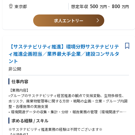
（5）中期・年度事業における営業戦略および営業活動方針の企画立案、
・官公庁または民間企業向けの営業経験をお持ちの方（業界不問）
500
800
東京都
想定年収
万円
~
万円
推進
・プレゼンテーションスキルの高い
■業務のやりがい：
・自らの視点で案件を発掘して、プロジェクトを推進できるポジションで
求人エントリー
す。
・自主性を発揮できる環境です。自分で取り組みたいプロジェクトを推進
し、積極的にチャレンジできます。
【サステナビリティ推進】環境分野サステナビリテ
【各社コンサルタント業務について】
■エネルギー事業統括本部：国内・海外事業部の再生可能エネルギープロ
ィ推進企画担当／業界最大手企業／建設コンサルタ
ジェクト及び、発電関連プラントの建設コンサルティングを担当。
ント
■コンサルティング事業統括本部：国内外の社会インフラ・海外ODAプロ
ジェクトの建設コンサルティング担当
非公開
■都市空間事業統括本部：国内外の都市空間事業（建築・都市開発・PPP/
PFI）のコンサルティング担当
仕事内容
■補足
【業務内容】
＜建設コンサルタントとは＞
•グループのサステナビリティ経営推進の観点で気候変動、生物多様性、
公共のインフラストラクチャー、道路や橋、ダム、堤防、港湾、空港、上
水リスク、廃棄物管理等に関する方針・戦略の企画・立案・グループ内調
下水道などの計画・調査・設計など国や自治体に対し技術コンサルティン
整・各種施策の実施支援
グを行う企業です。公共工事において、設計・施工分離の原則があり、設
• 環境関連データの収集・集計・分析・報告業務の管理（環境関連データ
計者と施工者は分離されており、設計を行うが建設コンサルタント、施工
の管理体制構築と運用も含む）
求める経験 / スキル
を行うのがゼネコンになります。
•グループ各社との連携による施策の実施支援
•社内外ステークホルダーとの調整・合意形成
※サステナビリティ推進業務の経験は不問でございます※
【必須条件】