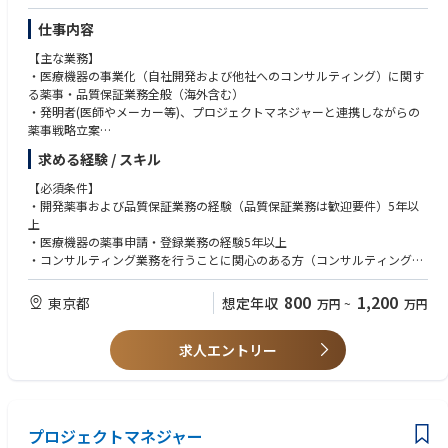
・ドローン業界という成長産業ならではのスピード感ある業界でキャリア
を積むことができます。
仕事内容
・NTTグループですが、スタートアップ企業のため、まだまだ整っていな
い部分もあるからこそ、業務改善スキルやDXスキルの習得ができます。ま
【主な業務】
た、意欲があればロボティクス、通信、AI分野の専門知識も習得可能で
・医療機器の事業化（自社開発および他社へのコンサルティング）に関す
す。
る薬事・品質保証業務全般（海外含む）
・発明者(医師やメーカー等)、プロジェクトマネジャーと連携しながらの
薬事戦略立案
・関連法規の調査、海外規制情報収集、薬事申請資料準備・申請手続き
求める経験 / スキル
・発明者、海外アドバイザー(元FDA医療機器審査官)、申請先機関（厚労
省、FDA等）との協働、交渉
【必須条件】
・規制当局、認証審査機関の監査対応
・開発薬事および品質保証業務の経験（品質保証業務は歓迎要件）5年以
・自社事業に必要な品質システムの整備
上
・上場企業を中心とした事業会社の医療機器開発コンサルティングに力を
・医療機器の薬事申請・登録業務の経験5年以上
入れており、プロジェクトチームメンバーとして担当。
・コンサルティング業務を行うことに関心のある方（コンサルティング経
験は不問）
800
1,200
東京都
想定年収
万円
~
万円
【歓迎要件】
・海外地域の薬事申請・登録業務経験
求人エントリー
・クラスIII・IVの薬事申請経験
・医薬品の薬事申請経験
プロジェクトマネジャー