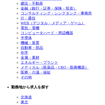
建設・不動産
金融（銀行・証券・保険・投資）
コンサルティング・シンクタンク・事務所
IT・通信
WEB（デジタル・メディア・ゲーム）
電気・電機
コンピュータハード・周辺機器
半導体
機械・装置
自動車・部品
化学
金属・素材
エネルギー・プラント
メディカル（医薬品・CRO・医療機器）
医療・介議・福祉
その他
勤務地から求人を探す
北海道
東北