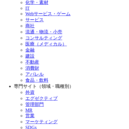
化学・素材
IT
Webサービス・ゲーム
サービス
商社
流通・物流・小売
コンサルティング
医療（メディカル）
金融
建設
不動産
消費財
アパレル
食品・飲料
専門サイト（領域・職種別）
外資
エグゼクティブ
管理部門
MR
営業
マーケティング
SDGs