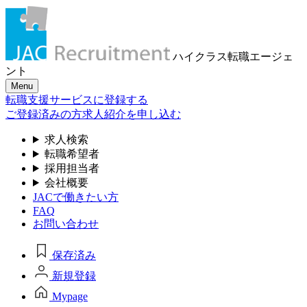
ハイクラス転職
エージェ
ント
Menu
転職支援サービスに登録する
ご登録済みの方
求人紹介を申し込む
求人検索
転職希望者
採用担当者
会社概要
JACで働きたい方
FAQ
お問い合わせ
保存済み
新規登録
Mypage