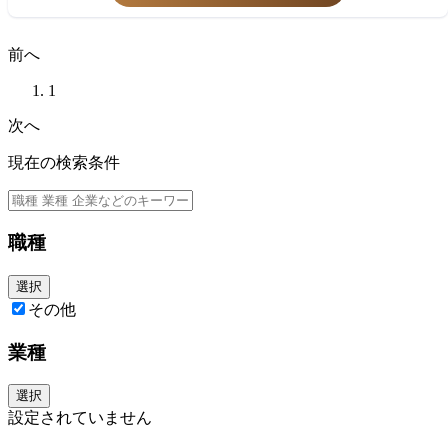
● KOL/著者調整: 日本国内のKOLおよび著者との主要窓口として、円滑な
● パブリケーション・プランニングと国や部門などをまたいだ協業経験
連携とマニュスクリプトの作成を支援する。
● ICMJE, GPP, 医薬品投稿倫理、などの知識
●レビューのまとめ: 社内外ステークホルダーからのフィードバックを収
● 腫瘍領域、免疫領域、またはその他の専門領域における経験
前へ
集・分析・統合し、効率的なレビュー・プロセスを実現する。
● ガバナンス & コンプライアンス: パブリケーション実施基準（GPP）、I
【主な能力 Key Competencies】
CMJE推奨事項、ならびにグローバルおよびローカルのコンプライアンス
1
●多様な文化圏における強力なステークホルダー・マネジメント能力
要件への準拠を確実にする。
● 細部への配慮を伴う戦略的思考力
次へ
● 幅広い連携: インドのパブリケーション & ライティング・チームと効果
● 複数の複雑なプロジェクトを同時に管理する能力
的に連携し、英語原稿の明確性、正確性、日本のステークホルダーの期待
● 優れた組織運営能力および対人スキル
現在の検索条件
値との整合性を確保します。必要に応じて翻訳サービスのサポートやQCを
行う。
必須
職種
選択
その他
業種
選択
設定されていません