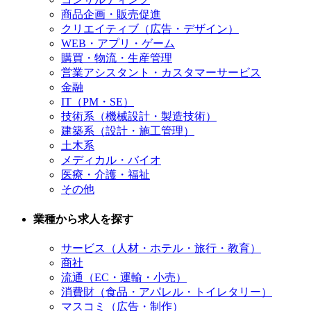
商品企画・販売促進
クリエイティブ（広告・デザイン）
WEB・アプリ・ゲーム
購買・物流・生産管理
営業アシスタント・カスタマーサービス
金融
IT（PM・SE）
技術系（機械設計・製造技術）
建築系（設計・施工管理）
土木系
メディカル・バイオ
医療・介護・福祉
その他
業種から求人を探す
サービス（人材・ホテル・旅行・教育）
商社
流通（EC・運輸・小売）
消費財（食品・アパレル・トイレタリー）
マスコミ（広告・制作）