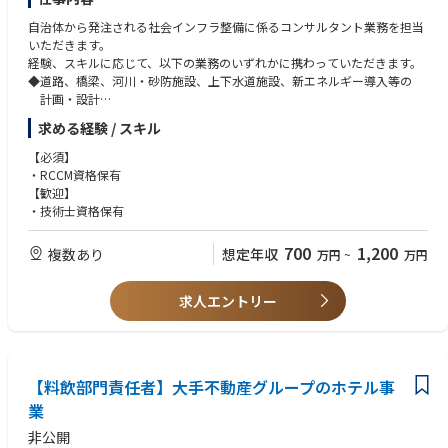
自治体から発注される社会インフラ整備に係るコンサルタント業務を担当
いただきます。
経験、スキルに応じて、以下の業務のいずれかに携わっていただきます。
◆道路、橋梁、河川・砂防施設、上下水道施設、新エネルギー導入等の
計画・設計
◆公園、緑地の計画から実施設計、景観設計 等
求める経験 / スキル
【必須】
・RCCM資格保有
【歓迎】
・技術士資格保有
700
1,200
複数あり
想定年収
万円
~
万円
求人エントリー
【料飲部門責任者】大手不動産グループのホテル事
業
非公開