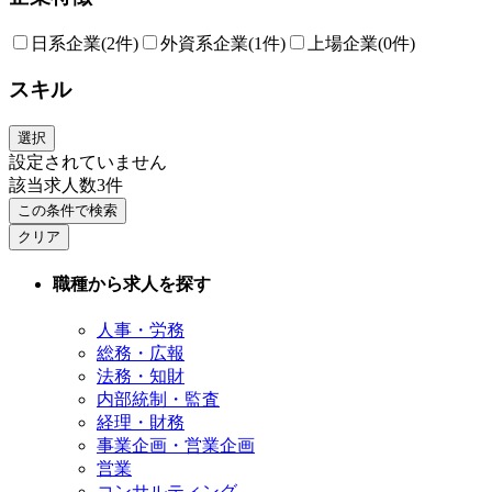
日系企業
(2件)
外資系企業
(1件)
上場企業
(0件)
スキル
選択
設定されていません
該当求人数
3
件
この条件で検索
クリア
職種から求人を探す
人事・労務
総務・広報
法務・知財
内部統制・監査
経理・財務
事業企画・営業企画
営業
コンサルティング