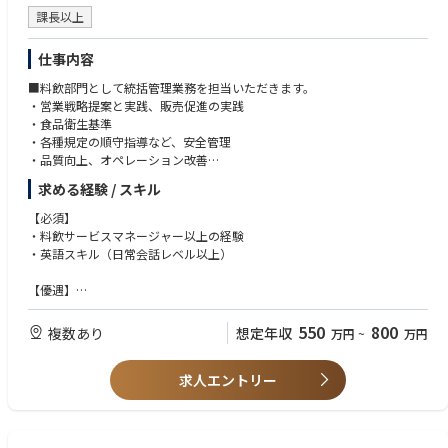
課長以上
仕事内容
■料飲部門として統括管理業務を担当いただきます。
・営業戦略提案と実践、販売促進の実践
・食品衛生基準
・各種規定の順守指導など、安全管理
・品質向上、オペレーション改善
・数値管理、売上管理
求める経験 / スキル
・スタッフの育成、教育指導
・総支配人、各セクションとの連携、調整、管理部門との連携
【必須】
・その他、ホテル運営に付随する業務
・料飲サービスマネージャー以上の経験
※ホテル運営に関わる業務の範囲で変更の可能性あり
・英語スキル（日常会話レベル以上）
【優遇】
・ホテル開業・立ち上げ経験者。オープニング業務～安定運営までの長期
スパンの目標を一緒に共有できる方。
550
800
複数あり
想定年収
万円
~
万円
・宿泊・料飲などホテル各分野での専門知識や実務経験を持った方、宿泊
部門での幅広い知識や経験がある方。
求人エントリー
【求める人物像】
・料飲部門にてマネジメント経験がある方、料飲部門責任者経験のある方
尚可