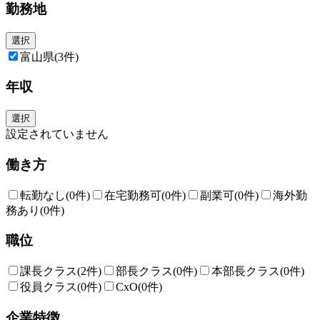
勤務地
選択
富山県
(3件)
年収
選択
設定されていません
働き方
転勤なし
(0件)
在宅勤務可
(0件)
副業可
(0件)
海外勤
務あり
(0件)
職位
課長クラス
(2件)
部長クラス
(0件)
本部長クラス
(0件)
役員クラス
(0件)
CxO
(0件)
企業特徴