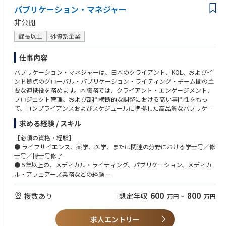
パブリケーション・マネジャー
非公開
課長以上
外資系企業
仕事内容
パブリケーション・マネジャーは、日本のクライアント、KOL、およびイ
ンド拠点のグローバル・パブリケーション・ライティング・チーム間の主
要な連携役を務めます。本職務では、クライアント・エンゲージメント、
プロジェクト管理、および部門横断的な調整における高い専門性をもっ
て、コンプライアンスおよびスケジュールに準拠した高品質なパブリケー
ション業務の遂行を行います。
求める経験 / スキル
【主な職務内容】
【必須の資格・経験】
● クライアントエンゲージメント: 日本のクライアントとの安定した関係
● ライフサイエンス、薬学、医学、または関連の分野における学士号／修
を構築・維持し、投稿目標と成果物について合意形成を図る。
士号／博士号修了
● プロジェクト・スコープ設定とキックオフ: プロジェクト・スコープに
● 5年以上の、メディカル・ライティング、パブリケーション、メディカ
関するディスカッションを設定し、キックオフ・ミーティングに貢献し、
ル・アフェアーズ業務などの経験
スコープ、スケジュール、成果物の定義をサポートする。
● クライアント対応とプロジェクト・マネジメント業務の実績
●スケジュール・予算管理: プロジェクトのスケジュール、予算、リソー
● 言語： ネイティブまたはビジネスレベル以上の日本語、およびビジネ
600
800
複数あり
想定年収
万円
~
万円
スを管理し、積極的なリスク管理により効率的な成果物提供を確保する。
スレベル以上の英語
営業開発チームがプロジェクト入札でより多くの案件を獲得できるよう、
また請求業務において支援する。
求人エントリー
【望ましい経験等】