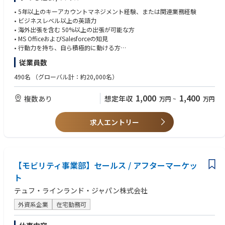
長を担っていただきます。
• 5年以上のキーアカウントマネジメント経験、または関連業務経験
【業務内容】
• ビジネスレベル以上の英語力
• 主要顧客の上級意思決定者および影響者との長期的かつ戦略的な関係構
• 海外出張を含む 50%以上の出張が可能な方
築
• MS OfficeおよびSalesforceの知見
• 主要顧客との機会創出のため、社内ネットワーク（バーチャルKAMチー
• 行動力を持ち、自ら積極的に動ける方
ム）の構築
• コンサルティング能力、提案営業力、コミュニケーション能力、交渉力
従業員数
• 営業・オペレーションと連携したキーアカウント戦略、年間行動計画、
• タイムマネジメント能力と優先順位付けのスキル
収益目標の策定
• 普通自動車運転免許
490名
（グローバル計：約20,000名）
• 顧客上層部との定期的な戦略ミーティングの実施
• ソリューション提案・新規機会開拓
1,000
1,400
複数あり
想定年収
万円
~
万円
• 顧客ニーズに基づいた新たなサービス・製品の販売機会の発掘、提案、
クロージング
• 顧客ニーズに基づくソリューションセリングの実施
求人エントリー
• 社内技術部門と連携し、新サービス・ソリューション開発やビジネスモ
デル構築を支援
• 必要に応じて顧客固有のワークフローの構築と運用
• 指定顧客とテュフ ラインランド間のメインインターフェイス（窓口一本
化）
【モビリティ事業部】セールス / アフターマーケッ
• 顧客主要連絡者との定期ミーティングの実施
ト
• 製品・サービスデリバリーに関わる内部ステークホルダーとの定期調整
テュフ・ラインランド・ジャパン株式会社
• 関連部門と連携した国際契約・サービス契約の作成・交渉
• CRMツールを用いた顧客データの最新化
外資系企業
在宅勤務可
• CRMを活用した顧客分析・販売分析およびレポート作成