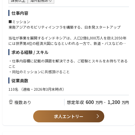
課長以上
海外勤務あり
入、教育支援
・システムズエンジニアリング教育・導入支援の経験
・開発プロセス成熟度（ASPICE／ISO26262等）診断および改善提案
仕事内容
・顧客との信頼関係構築および課題ヒアリング・提案活動
【中途入社者のバックグラウンド】
・プロジェクト計画立案・進捗／品質／リスク管理・チームマネジメント
完成車メーカー、Tier1サプライヤー、電機メーカー、MBDベンダー等
■ミッション
・関係部署・パートナー企業との協業、折衝および成果報告
東南アジアのモビリティインフラを構築する、日本発スタートアップ
※取引先の80%は国内最大手の自動車関係会社です。
当社が事業を展開するインドネシアは、人口2億8,000万人を抱え2050年
【具体的な業務の流れ】
には世界第4位の経済大国になるといわれる一方で、鉄道・バスなどの公
お客様（特に製造業の研究・開発部門）の課題をお聞きし、課題解決に向
共交通インフラがまだまだ未整備で、GrabやGojekといった配車アプリが
けて提案を実施。提案内容について合意をえられたら、弊社の方でプロジ
求める経験 / スキル
事実上の公共交通として機能しています。
ェクトチームを組み、納品に向けてのコンサル・エンジニアリングサービ
通勤・買い物・通院など日常生活のあらゆる移動を配車アプリが担う社会
・仕事内容欄に記載の課題を解決できる、ご経験とスキルをお持ちである
スを実施する。
において、ドライバーの不足はインフラの機能不全を意味します。
こと
しかし需要が急拡大する一方、ドライバー担い手の供給は追いついていま
・同社のミッションに共感頂けること
【魅力】
せん。
◎事業の将来性
従業員数
その根本原因は、車両取得に必要な金融アクセスが個人レベルで整ってい
製造業界において、CASEへの対応IoT化が進む中で、MBSE/MBDのニーズ
ないことです。
110名
（連結・2026年3月末時点）
が益々増えてくることが予想されており、同領域のスペシャリスト集団と
現地金融機関のドライバーへのローン審査通過率は0.1%以下と信用を蓄積
して業界をリードしていきます。また、図研(株)からの出資、バックアッ
する仕組みが未整備なため、「ドライバーになりたくてもなれない」人が
プもあり、大手顧客との新規窓口も開設済みのことからも、安定性と将来
600
1,200
複数あり
想定年収
万円
~
万円
大量に存在しています。
性を感じられる企業です。
車両取得の壁が、モビリティインフラの供給側を慢性的に不足させていま
す
求人エントリー
◎エンジニアリングのスキルアップ
movus（ムーブス）はこの構造に対し、独自のテクノロジーを用いた自動
高い専門性を持つメンバーが在籍しており、それぞれの強み、スキルを補
車サブスクリプションサービスを展開し、金融課題の解決を通じて、モビ
完し合いながらチームとしてプロジェクトを推進し、コンサルタントとし
リティインフラの構築強化。誰もが「移動し、働き、暮らしを豊かにでき
て必要な技術、スキル、経験を詰める環境です。