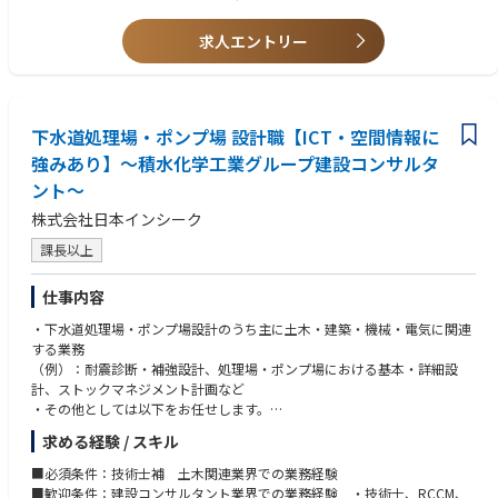
求人エントリー
下水道処理場・ポンプ場 設計職【ICT・空間情報に
強みあり】～積水化学工業グループ建設コンサルタ
ント～
株式会社日本インシーク
課長以上
仕事内容
・下水道処理場・ポンプ場設計のうち主に土木・建築・機械・電気に関連
する業務
（例）：耐震診断・補強設計、処理場・ポンプ場における基本・詳細設
計、ストックマネジメント計画など
・その他としては以下をお任せします。
頻度が多い業務：耐震診断、耐震補強設計など
求める経験 / スキル
頻度が低い業務：ストックマネジメント計画、基本設計 関連
■出張頻度：客先打合せとして2～6回／月（全国）
■必須条件：技術士補 土木関連業界での業務経験
■配属部門：インフラ施設部
■歓迎条件：建設コンサルタント業界での業務経験 ・技術士、RCCM、