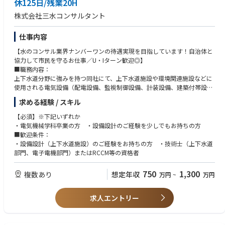
休125日/残業20H
に関する事業を展開しています。
株式会社三水コンサルタント
「2025年日経コンストラクション」の建設コンサルタント部門売上高ラン
キング下水道部門、上水道部門でトップクラス！
また、女性の60％以上が技術職、2024年に続き2025年にも健康経営優良
仕事内容
法人継続認定済みと、働きやすさも自慢◎
【水のコンサル業界ナンバーワンの待遇実現を目指しています！自治体と
協力して市民を守るお仕事／U・Iターン歓迎◎】
■職務内容：
上下水道分野に強みを持つ同社にて、上下水道施設や環境関連施設などに
使用される電気設備（配電設備、監視制御設備、計装設備、建築付帯設備
等）、機械設備（空調、照明）の設計業務に携わっていただきます。
求める経験 / スキル
【具体的には】
・調査、診断
【必須】※下記いずれか
・法手続
・電気機械学科卒業の方 ・設備設計のご経験を少しでもお持ちの方
・基本構想および基本計画策定
■歓迎条件：
・基本設計、詳細設計 など
・設備設計（上下水道施設）のご経験をお持ちの方 ・技術士（上下水道
※新規案件が2割、既存案件が8割程度となります。
部門、電子電機部門）またはRCCM等の資格者
■同社について：
三水コンサルタントは50年以上、上水道・下水道・工業用水道の三つの水
750
1,300
複数あり
想定年収
万円
~
万円
に関する事業を展開しています。
「2025年日経コンストラクション」の建設コンサルタント部門売上高ラン
キング下水道部門、上水道部門でトップクラス！
求人エントリー
また、女性の60％以上が技術職、2024年に続き2025年にも健康経営優良
法人継続認定済みと、働きやすさも自慢◎