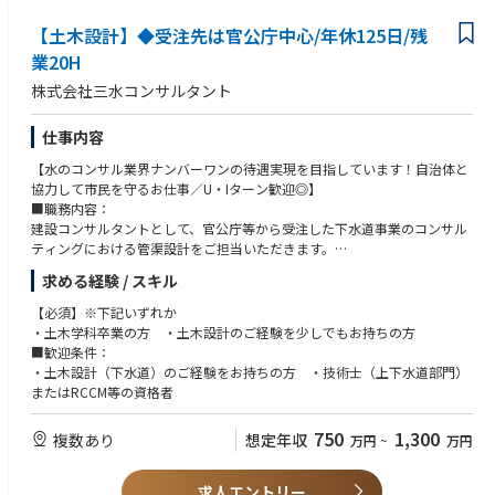
【土木設計】◆受注先は官公庁中心/年休125日/残
業20H
株式会社三水コンサルタント
仕事内容
【水のコンサル業界ナンバーワンの待遇実現を目指しています！自治体と
協力して市民を守るお仕事／U・Iターン歓迎◎】
■職務内容：
建設コンサルタントとして、官公庁等から受注した下水道事業のコンサル
ティングにおける管渠設計をご担当いただきます。
※設計対象…下水処理施設・下水道管渠
求める経験 / スキル
■職務の特徴：
・下水処理場の建設、河川の整備等に伴う調査、計画、設計業務を行って
【必須】※下記いずれか
いただきます。主要顧客である官公庁の担当者と上下水道事業の案件につ
・土木学科卒業の方 ・土木設計のご経験を少しでもお持ちの方
いて、今後どのように取り組むのが最善かを検討し、プランニングしてい
■歓迎条件：
ただきます。
・土木設計（下水道）のご経験をお持ちの方 ・技術士（上下水道部門）
■同社について：
またはRCCM等の資格者
三水コンサルタントは50年以上、上水道・下水道・工業用水道の三つの水
に関する事業を展開しています。
750
1,300
複数あり
想定年収
万円
~
万円
「2025年日経コンストラクション」の建設コンサルタント部門売上高ラン
キング下水道部門、上水道部門でトップクラス！
また、女性の60％以上が技術職、2024年に続き2025年にも健康経営優良
求人エントリー