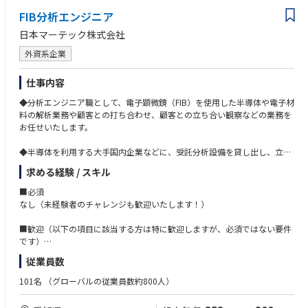
FIB分析エンジニア
日本マーテック株式会社
外資系企業
仕事内容
◆分析エンジニア職として、電子顕微鏡（FIB）を使用した半導体や電子材
料の解析業務や顧客との打ち合わせ、顧客との立ち合い観察などの業務を
お任せいたします。
◆半導体を利用する大手国内企業などに、受託分析設備を貸し出し、立ち
合い観察をしながら分析を行います。
求める経験 / スキル
■必須
なし（未経験者のチャレンジも歓迎いたします！）
■歓迎（以下の項目に該当する方は特に歓迎しますが、必須ではない要件
です）
・中国語で業務コミュニケーションが取れる方
従業員数
・半導体分析のご経験をお持ちの方
・FIB使用経験が1年以上ある方
101名
（グローバルの従業員数約800人）
・理系の学部や学科を卒業されている方