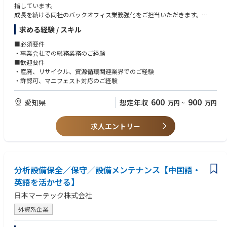
が益々増えてくることが予想されており、同領域のスペシャリスト集団と
指しています。
■開発環境 ※以下のいずれかのご経験をお持ちの方は尚可
して業界をリードしていきます。また、図研(株)からの出資、バックアッ
成長を続ける同社のバックオフィス業務強化をご担当いただきます。
プログラミング言語：MATLAB、Python、VBA、C/C++
プもあり、大手顧客との新規窓口も開設済みのことからも、安定性と将来
■具体的な業務内容
システムモデリング言語：SysML、UML
求める経験 / スキル
性を感じられる企業です。
・内部統制業務
モデリングツール：Simulink、Amesim、SimulationX、Dymola、OpenM
・情報システム管理
odelica、GT-SUITE
■必須要件
◎エンジニアリングのスキルアップ
・各種総務業務
車両シミュレータ：CarSim、CarMaker
・事業会社での総務業務のご経験
高い専門性を持つメンバーが在籍しており、それぞれの強み、スキルを補
MBSEツール：Cameo Systems Modeler、GENESYS、Phoenix ModelCent
■歓迎要件
完し合いながらチームとしてプロジェクトを推進し、コンサルタントとし
er
・産廃、リサイクル、資源循環関連業界でのご経験
て必要な技術、スキル、経験を詰める環境です。
最適化ツール：modeFRONTIER
・許認可、マニフェスト対応のご経験
◎働きやすい環境
600
900
愛知県
想定年収
万円
~
万円
給与制度、就業制度などを在籍メンバーが働きやすいように、独自に設計
しております。
求人エントリー
◎裁量を持って働ける環境
少数精鋭組織のため、プロセスの改善などにも積極的に携われます。それ
ぞれの強み、スキルを鑑みて、プロジェクトをアサインするため、プロジ
ェクトリーダーを任されるケースもございます。
分析設備保全／保守／設備メンテナンス【中国語・
◎顧客志向
英語を活かせる】
顧客が抱える悩み、課題を同社が持つ専門性、知見を活かしソリューショ
日本マーテック株式会社
ンの提供ができます。設備やツール、ソフトウェアに囚われない、純粋な
技術ベースでの議論が可能です。
外資系企業
◎最先端と古き良き技術の融合