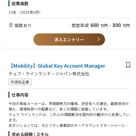
従業員数
■重点領域
ケーションが可能な方）
・EFポリマーにおけるマーケティング戦略の設計と推進
13名
（2025年3月）
・社内メンバーおよび外部パートナーを含めたプロジェクト全体のリード
■歓迎条件
と意思決定
・事業会社や広告代理店でのマーケティング経験者
600
800
複数あり
想定年収
万円
~
万円
・少人数チームやプロジェクトのリード経験
求人エントリー
【Mobility】Global Key Account Manager
テュフ・ラインランド・ジャパン株式会社
外資系企業
仕事内容
今日の車両メーカーは、市場競争力の確保、安全性への適合、最新技術の
導入、環境負荷への配慮など、多くの課題に直面しています。
テュフ ラインランドは、これらの課題解決を国内外の観点から支援してい
ます。
本ポジションでは、モビリティ事業部のキーアカウントマネージャーとし
て、主要顧客との中長期的な関係構築と、テュフラインランドの戦略的成
求める経験 / スキル