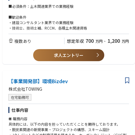
■必須条件：土木関連業界での業務経験
■業務内容
・交通・都市計画（道路、橋梁・構造物、都市計画、調査点検）
■歓迎条件
・ライフライン（下水道、上水道、電力）
・建設コンサルタント業界での業務経験
・河川・港湾・防災（河川砂防、港湾、防災・環境、地盤調査）
・技術士、技術士補、RCCM、各種土木関連資格
・空間情報（測量、空間情報処理）
・発注者支支援、CM
700
1,200
複数あり
想定年収
万円
~
万円
求人エントリー
【事業開発部】環境Bizdev
株式会社TOWING
在宅勤務可
仕事内容
◉ 職務内容
具体的には、以下の内容を担っていただくことを期待しております。
・脱炭素関連の新規事業・プロジェクトの構想、スキーム設計
・Jクレジットなどの制度活用を踏まえた、カーボンクレジット／GHG削