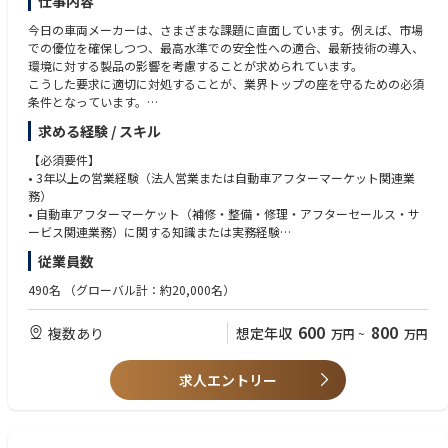
仕事内容
今日の車両メーカーは、さまざまな課題に直面しています。例えば、市場
での優位を確保しつつ、最高水準での安全性への適合、最新技術の導入、
環境に対する製品の影響を考慮することが求められています。
こうした要求に適切に対処することが、業界トップの座を守るための必須
条件となっています。
テュフラインランドは、市場優位性の確保、国内外の安全要求事項準拠な
求める経験 / スキル
どさまざまな課題の解決をサポートしています。
本ポジションでは、テュフラインランドのモビリティ事業部の営業担当と
【必須要件】
して、新規及び既存のお客様のニーズに基づいて、弊社の経験と専門知識
• 3年以上の営業経験（法人営業または自動車アフターマーケット関連業
に裏打ちされた幅広いソリューションの提案をしていただきます。
務）
• 自動車アフターマーケット（補修・整備・修理・アフターセールス・サ
• 自動車メ－カ－及び部品メーカーを対象とした自動車サイバーセキュリ
ービス関連業務）に関する知識または実務経験
ティ・機能安全、各種試験サービス、型式認可の営業
• 顧客のニーズや課題を理解し、最適なソリューションを提案できる方
従業員数
• 新規顧客開拓および既存顧客に対する拡販営業
• 顧客、販売店、代理店および社内関係者との信頼関係を構築し、円滑に
• 新規ビジネス立ち上げのためのマーケティング活動、企画、実現までの
業務を推進できるコミュニケーション能力
490名
（グローバル計：約20,000名）
フォロー
• 英語力：基礎レベル（メール対応）
600
800
複数あり
想定年収
万円
~
万円
以上の業務を一通りご経験いただいた後は、シニアセールスエグゼクティ
【あれば望ましい要件】
ブとして営業のエキスパート、またはチームリーダー以上のマネジメント
• 自動車アフターマーケット業界における営業経験
としてのキャリアを目指して頂きます。
• アフターセールス、サービス、補修部品、整備機器、補修塗料等に関す
求人エントリー
る営業経験
• 自動車ディーラー、輸入車販売会社、整備工場、鈑金塗装工場等との取
引経験
• 顧客向け技術提案、サービス提案、販促活動の経験