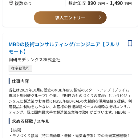
（5）CAEツールベンダーでエンジニアリングサービスやコンサルティン
890
1,490
複数あり
想定年収
万円
~
万円
◎エンジニアリングのスキルアップ
入、教育支援
グの実務経験をお持ちの方
高い専門性を持つメンバーが在籍しており、それぞれの強み、スキルを補
・開発プロセス成熟度（ASPICE／ISO26262等）診断および改善提案
（6）AI、機械学習などを自動車業界をはじめとする製造業で活かしたい
完し合いながらチームとしてプロジェクトを推進し、コンサルタントとし
・顧客との信頼関係構築および課題ヒアリング・提案活動
求人エントリー
方
て必要な技術、スキル、経験を詰める環境です。
・プロジェクト計画立案・進捗／品質／リスク管理・チームマネジメント
・関係部署・パートナー企業との協業、折衝および成果報告
■歓迎条件
◎働きやすい環境
※取引先の80%は国内最大手の自動車関係会社です。
（1）自動車OEM、自動車サプライヤ、電力/エネルギー関連企業での業務
給与制度、就業制度などを在籍メンバーが働きやすいように、独自に設計
経験をお持ちの方
MBDの技術コンサルティング/エンジニア【フルリ
しております。
（2）制御システム設計の実務経験をお持ちの方
＜具体的には＞
モート】
（3）信号処理、統計処理、最適化、実験計画法などの数学的知識をお持
◎裁量を持って働ける環境
・まずは弊社技術職として、製造業のお客様の課題把握を行い、その後は
ちの方
図研モデリンクス株式会社
少数精鋭組織のため、プロセスの改善などにも積極的に携われます。それ
MBD/MBSEを使用したモデル開発/システム環境構築等が主な業務内容で
（4）モーター制御やバッテリー熱マネージメントなどの電動関連の業務
ぞれの強み、スキルを鑑みて、プロジェクトをアサインするため、プロジ
す。
経験をお持ちの方
在宅勤務可
ェクトリーダーを任されるケースもございます。
・入社後の教育については、MBD/MBSEに長けた技術者が多数在籍してお
（5）コンピュータビジョン(画像センサ、画像処理)の知識および実務経験
り、プロジェクトを通してOJTでの教育を実施していきます。
をお持ちの方
仕事内容
◎顧客志向
・社風は、自由闊達で上下関係を気にせずコミュニケーションが取れ、リ
（6）通信やクラウド関連の業務経験をお持ちの方
顧客が抱える悩み、課題を同社が持つ専門性、知見を活かしソリューショ
モート環境も確立されているため、社員間の交流が気軽にとれます。
（7）HILS・RCPなどを用いた実機検証および実験環境構築の経験をお持
当社は2019年10月に設立のMBD/MBSE領域のスタートアップ（プライム
ンの提供ができます。設備やツール、ソフトウェアに囚われない、純粋な
ちの方
市場上場図研グループ）企業。『明日のものづくりの実現』というビジョ
技術ベースでの議論が可能です。
＜働き方＞
（8）システムズエンジニアリングの実践経験および学習経験をお持ちの
ンを元に製造業のお客様にMBSE/MBD/CAEの実践的な活用価値を提供。利
・働き方についてはリモートワークが中心となっております。お客様先と
方
用製品に制約をもたない、お客様の技術課題ベースの純粋な技術コンサル
◎最先端と古き良き技術の融合
の打合せや納品のため訪問することもありますが、
（9）機械学習・ディープラーニングの知識および実務経験(Pythonなど)
ティング。既に国内最大手の製造業企業等の取引がございます。MBD技術
最先端のソフトウェア、AIなどの技術と自動車業界の技術とを体感するこ
それ以外で会社に出社するということは原則ありません。
をお持ちの方
を武器にMBSE領域の技術コンサルをさらに強化しビジネスの拡大をする
求める経験 / スキル
とができ、スキル向上につながります。
・ライフスタイルにあった働き方をして頂ければと考えているので地方で
（10）ゲームエンジン(Unity、Unrealなど)の知識および実務経験をお持ち
ための募集になります。
他社のような受託ベースではなく、上流のR＆Dの段階で入り込むので、コ
フルリモート勤務なども可能です。
の方
【必須】
アな技術に触れることができます。
（11）コンサルティングファームでの技術コンサルティング業務経験をお
【安定性】プライム市場上場図研社が親会社のため財務安定性を担保
・モノづくり領域（特に自動車・機械・電気電子系）での開発実務経験１