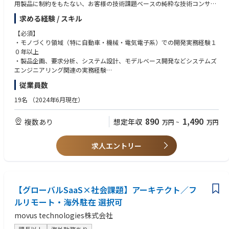
西田亮也が選出：https://prtimes.jp/main/html/rd/p/000000006.000081
用製品に制約をもたない、お客様の技術課題ベースの純粋な技術コンサル
010.html
ティング。既に国内最大手の製造業企業等の取引がございます。MBD技術
求める経験 / スキル
を武器にMBSE領域の技術コンサルをさらに強化しビジネスの拡大をする
▼ TOWINGをもっと知る
ための募集になります。
【必須】
𝕏（旧Twitter）：https://twitter.com/TOWING_0227
【安定性】プライム市場上場図研社が親会社のため財務安定性を担保
・モノづくり領域（特に自動車・機械・電気電子系）での開発実務経験１
📸 Instagram：https://www.instagram.com/towing_official/
【働き方】 専門業務型裁量労働制を採用
０年以上
📘 Facebook：https://www.facebook.com/towing.soratan/
【働きやすさ】業務パフォーマンスをベースに評価するため、時間的・場
・製品企画、要求分析、システム設計、モデルベース開発などシステムズ
所的制約を受けずにご活躍頂くことができます。
エンジニアリング関連の実務経験
・MBDまたはMBSEに関する知見・関心
従業員数
【仕事内容】
・技術的課題を言語化し、ドキュメント・プレゼンで伝えられる論理的思
自動車をはじめとするモノづくり企業に対し、システムズエンジニアリン
考力・表現力
19名
（2024年6月現在）
グ思考に基づく開発プロセス改革やモデルベース開発（MBD/MBSE）の導
・他社や他部門との協働を通じた課題整理・提案・推進の経験
入支援、顧客課題解決を行うコンサルティング業務です。
・SE領域における困難さを実現場で体感し、開発プロセス改革に向けた熱
890
1,490
複数あり
想定年収
万円
~
万円
意をお持ちの方
技術的な理解と現場視点を活かし、開発現場と経営層をつなぐ役割を担っ
ていただき、プロジェクトマネージャーとして、顧客との関係構築からプ
【歓迎】
求人エントリー
ロジェクト運営までを一貫して担当して頂きます。技術成果開発において
・コンサルティングファームまたは事業会社での業務改革・技術企画・P
は、実際にご自身の手でモデリング・プログラミング・解析環境構築等も
M経験
行って頂きます。
・MBSEツール（Cameo / Rhapsody / Enterprise Architect / Capella等）
の利用経験
※主な業務内容
【グローバルSaaS×社会課題】アーキテクト／フ
・MBDツール（MATLAB/Simulink、Stateflow等）によるモデル開発・検
・要求分析、機能分解、設計構造化など、SE思考に基づく開発プロセス改
証経験
ルリモート・海外駐在 選択可
善・改革
・組込みソフト開発プロセスの理解、コード生成やHILS/SILS試験の経験
movus technologies株式会社
・システムズエンジニアリング導入に向けた業務設計・体制構築支援
・要求仕様書/機能仕様書の作成・管理経験
・モデルベース開発（MATLAB/Simulink、SysML等）活用の推進・現場導
・機能安全（ISO26262）またはASPICEに基づく開発・監査経験