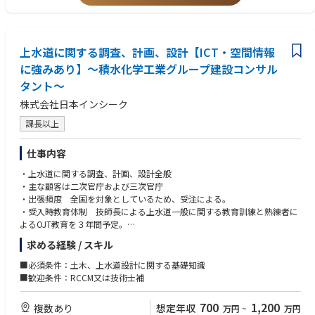
上水道に関する調査、計画、設計【ICT・空間情報
に強みあり】～積水化学工業グループ建設コンサル
タント～
株式会社日本インシーク
課長以上
仕事内容
・上水道に関する調査、計画、設計全般
・主な顧客は二次官庁および三次官庁
・出張頻度 全国を対象としているため、受注による。
・受入時教育体制 技師長による上水道一般に関する教育訓練と熟練者に
よるOJT教育を３年間予定。
■配属部門：上水道部
求める経験 / スキル
■組織体制：8名
■必須条件：土木、上水道設計に関する基礎知識
■歓迎条件：RCCM又は技術士補
700
1,200
複数あり
想定年収
万円
~
万円