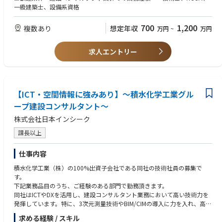
■組織体制：10名
一級建築士、設備系資格
700
1,200
複数あり
想定年収
万円
~
万円
求人エントリー
【ICT・空間情報に強みあり】～積水化学工業グル
ープ建設コンサルタント～
株式会社日本インシーク
課長以上
仕事内容
積水化学工業（株）の100%出資子会社である同社の技術社員の募集で
す。
下記業務品目のうち、ご経験のある部門で勤務頂きます。
同社はICTやDXを活用し、建設コンサルタント業務において高い技術力を
発揮しています。特に、3次元測量技術やBIM/CIMの導入に力を入れ、高品
質かつ効率的なプロジェクト推進を目指しています。
求める経験 / スキル
また定年後も長く働くことも可能です。（70代も多数在籍してます）