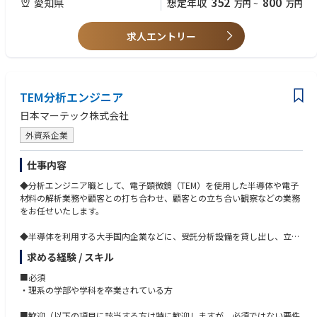
352
800
愛知県
想定年収
万円
~
万円
求人エントリー
TEM分析エンジニア
日本マーテック株式会社
外資系企業
仕事内容
◆分析エンジニア職として、電子顕微鏡（TEM）を使用した半導体や電子
材料の解析業務や顧客との打ち合わせ、顧客との立ち合い観察などの業務
をお任せいたします。
◆半導体を利用する大手国内企業などに、受託分析設備を貸し出し、立ち
合い観察をしながら分析を行います。
求める経験 / スキル
■必須
・理系の学部や学科を卒業されている方
■歓迎（以下の項目に該当する方は特に歓迎しますが、必須ではない要件