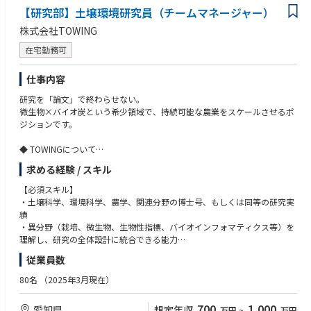
【研究部】土壌環境研究員（チームマネージャー）
• 海外拠点や海外顧客との業務経験
株式会社TOWING
【求める人物像】
• 自動車アフターマーケットビジネスに興味・関心をお持ちの方
在宅勤務可
• 顧客との長期的な関係構築を重視できる方
• 自ら課題を発見し、主体的に行動できる方
仕事内容
• 社内外の関係者と協力しながら業務を推進できる方
研究を「論文」で終わらせない。
• 自動車そのものに興味・関心をお持ちの方
微生物×バイオ炭という希少領域で、持続可能な農業をスケールさせるポ
ジションです。
◆ TOWINGについて
「サステナブルな次世代農業を起点とする超循環社会を実現する」をミッ
求める経験 / スキル
ションに掲げ、2020年2月に設立した、名古屋大学発のグリーン＆アグリ
テックベンチャー企業です。
【必須スキル】
TOWINGは日本酒の発酵技法を応用し、“土壌微生物菌群”を意図的にバイ
・土壌科学、環境科学、農学、関連分野の博士号、もしくは同等の研究実
オ炭の中に再現できる技術（高機能ソイル技術）を持っています。
績
また技術を活用し、高機能バイオ炭「宙炭（そらたん）」を開発しまし
・異分野（栽培、微生物、生物性指標、バイオインフォマティクス等）を
た。
理解し、研究の全体設計に統合できる能力
宙炭は温室効果ガス排出削減と、減化学肥料・有機転換を同時に実現する
・複数テーマを並行推進するプロジェクトマネジメント能力（目的設定、
従業員数
土壌改良材であり、私たちは宙炭の研究開発及び、販売を行なっていま
意思決定、コミュニケーション、納期管理）
す。
・日本語での社内外コミュニケーション能力と、英語での論文・提案書・
80名
（2025年3月現在）
共同研究推進ができる水準
◆ 宙炭（そらたん）とは
700
1,000
愛知県
想定年収
万円
~
万円