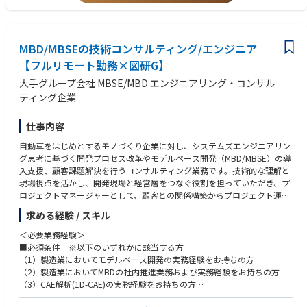
境構築等も行って頂きます。
・MBSEツール（Cameo / Rhapsody / Enterprise Architect / Capella等）
の利用経験
■主な業務内容
・MBDツール（MATLAB/Simulink、Stateflow等）によるモデル開発・検
・モノづくりにおけるシステム設計と単体設計をつなぐプロセスに関わる
MBD/MBSEの技術コンサルティング/エンジニア
証経験
顧客課題のヒアリング
・組込みソフト開発プロセスの理解、コード生成やHILS/SILS試験の経験
【フルリモート勤務×図研G】
・3D-CAE、1D-CAEを駆使して顧客課題を解決するソリューション提案と
・要求仕様書/機能仕様書の作成・管理経験
大手グループ会社 MBSE/MBD エンジニアリング・コンサル
その開発
・機能安全（ISO26262）またはASPICEに基づく開発・監査経験
・3Dモデルの縮退技術を適用することによる1D-CAEの精度向上への貢献
ティング企業
・システムズエンジニアリング教育・導入支援の経験
・CAEを駆使した設計プロセスの効率化による数値シミュレーションの信
頼度向上によるMBDの啓蒙
【中途入社者のバックグラウンド完成車メーカー、Tier1サプライヤー、電
仕事内容
機メーカー、MBDベンダー等
【具体的な業務の流れ】
自動車をはじめとするモノづくり企業に対し、システムズエンジニアリン
お客様（特に製造業の研究・開発部門）の課題をお聞きし、課題解決に向
グ思考に基づく開発プロセス改革やモデルベース開発（MBD/MBSE）の導
けて提案を実施。提案内容について合意をえられたら、弊社の方でプロジ
入支援、顧客課題解決を行うコンサルティング業務です。技術的な理解と
ェクトチームを組み、納品に向けてのコンサル・エンジニアリングサービ
現場視点を活かし、開発現場と経営層をつなぐ役割を担っていただき、プ
スを実施する。
ロジェクトマネージャーとして、顧客との関係構築からプロジェクト運営
までを一貫して担当して頂きます。技術成果開発においては、実際にご自
求める経験 / スキル
【魅力】
身の手でモデリング・プログラミング・解析環境構築等も行って頂きま
◎事業の将来性
す。
＜必要業務経験＞
製造業界において、CASEへの対応IoT化が進む中で、MBSE/MBDのニーズ
■必須条件 ※以下のいずれかに該当する方
が益々増えてくることが予想されており、同領域のスペシャリスト集団と
※主な業務内容
（1）製造業においてモデルベース開発の実務経験をお持ちの方
して業界をリードしていきます。また、図研(株)からの出資、バックアッ
・要求分析、機能分解、設計構造化など、SE思考に基づく開発プロセス改
（2）製造業においてMBDの社内推進業務および実務経験をお持ちの方
プもあり、大手顧客との新規窓口も開設済みのことからも、安定性と将来
善・改革
（3）CAE解析(1D-CAE)の実務経験をお持ちの方
性を感じられる企業です。
・システムズエンジニアリング導入に向けた業務設計・体制構築支援
（4）計測・実験関連の研究開発および実務経験をお持ちの方
・モデルベース開発（MATLAB/Simulink、SysML等）活用の推進・現場導