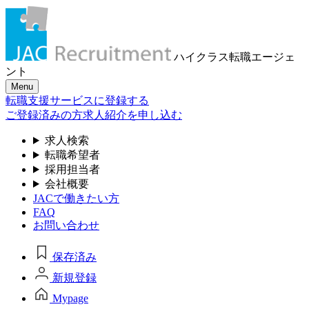
ハイクラス転職
エージェ
ント
Menu
転職支援サービスに登録する
ご登録済みの方
求人紹介を申し込む
求人検索
転職希望者
採用担当者
会社概要
JACで働きたい方
FAQ
お問い合わせ
保存済み
新規登録
Mypage