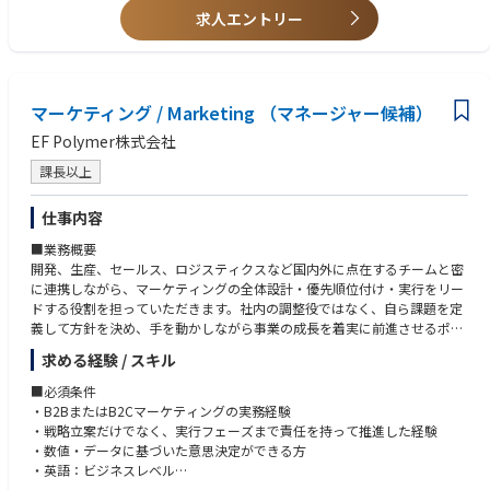
-顧客対応・営業提案
求人エントリー
-プロジェクトの進行管理、パイプライン管理
マーケティング / Marketing （マネージャー候補）
EF Polymer株式会社
課長以上
仕事内容
■業務概要
開発、生産、セールス、ロジスティクスなど国内外に点在するチームと密
に連携しながら、マーケティングの全体設計・優先順位付け・実行をリー
ドする役割を担っていただきます。社内の調整役ではなく、自ら課題を定
義して方針を決め、手を動かしながら事業の成長を着実に前進させるポジ
ションです。
求める経験 / スキル
■具体的な業務
■必須条件
・マーケティング戦略の立案および実行、予算管理
・B2BまたはB2Cマーケティングの実務経験
・外部パートナー（広告代理店、制作会社等）のディレクション
・戦略立案だけでなく、実行フェーズまで責任を持って推進した経験
・展示会、広告キャンペーン、販促施策の企画・実行
・数値・データに基づいた意思決定ができる方
・セールス・代理店・販売店向けの販促支援
・英語：ビジネスレベル
・日本語：ビジネスレベル（社内外ステークホルダーとの円滑なコミュニ