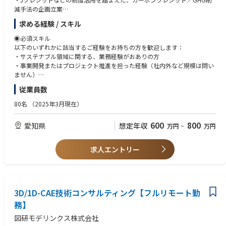
減手法の企画立案
・削減量の裏付けとなる実証スキームの検討・設計（研究部門と連携）
求める経験 / スキル
・サステナビリティ／GHG排出削減を求める企業への提案営業（宙炭と組
み合わせた提供）
◉必須スキル
・獲得したプロジェクトのPM（設計・進行管理・成果測定）
以下のいずれかに該当するご経験をお持ちの方を歓迎します：
・国内プロジェクトの実行および、将来的な海外展開（東南アジア・南米
・サステナブル領域に関する、業務経験がおありの方
等）の検討・推進
・事業開発またはプロジェクト推進を担った経験（社内外など規模は問い
ません）
◉ ポジションの魅力
従業員数
1.脱炭素の最前線に触れる経験
※上記に加え、技術に関する基本的な理解・コミュニケーションが求めら
国際的なルールが変わる中でその変化、GHG削減を「本当に実現する」
れるため、技術に関しての理解がある方を歓迎します
80名
（2025年3月現在）
事業創出に関与できます。
◉歓迎スキル
600
800
愛知県
想定年収
万円
~
万円
2.TOWINGの第二の柱を構築
・海外事業やクロスボーダー案件の推進経験
アグリ領域（宙炭）に続く「グリーン事業」の起点を担い、0→1の事業
・地方創生・農業・環境・食・インフラなど社会課題領域での実務経験
開発に裁量大きく取り組めます。
・自治体・省庁・補助金等に関する実務経験
求人エントリー
・スタートアップまたは事業の0→1/1→10フェーズでの推進経験
3.多様なステークホルダーとの協働
・個別施策の実行だけでなく、複数要素を統合したパッケージ型の事業設
研究者、企業のサステナ部署、政府関係者などと横断的に連携しながら
計・実装に取り組んだご経験
進める役割です。
3D/1D-CAE技術コンサルティング【フルリモート勤
◉求める人物像
4. 経営と直結した自由度の高い事業創出環境
・正解のないテーマに対して、仮説を構築し、スピード感を持って事業化
務】
本ポジションは、CSO簗田・GM山田と並走しながら事業を構想・推進
まで推進できる方
図研モデリンクス株式会社
できる環境です。
・社会課題への高い感度とビジネス視点の両立に関心を持ち、持続可能な