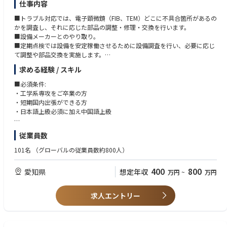
仕事内容
最先端のソフトウェア、AIなどの技術と自動車業界の技術とを体感するこ
とができ、スキル向上につながります。
■トラブル対応では、電子顕微鏡（FIB、TEM）どこに不具合箇所があるの
他社のような受託ベースではなく、上流のR＆Dの段階で入り込むので、コ
かを調査し、それに応じた部品の調整・修理・交換を行います。
アな技術に触れることができます。
■設備メーカーとのやり取り。
■定期点検では設備を安定稼働させるために設備調査を行い、必要に応じ
【残業について】20～30時間程度。4～6月が閑散期、11～3月に向けて繁
て調整や部品交換を実施します。
忙期
■電子顕微鏡設備を14台完備し、高レベルの分析業務を行える環境です。
【有給休暇について】業務に支障のない範囲であれば、半日休/1日休/連
求める経験 / スキル
■中国語或は英語がご堪能な方は大歓迎
続休と自由に取得可能。
■必須条件:
【転勤について】在宅勤務100％近いビジネススタイルのため、転勤の可
・工学系専攻をご卒業の方
能性については検討しておりません。もし将来的に会社のビジネススタイ
・短期国内出張ができる方
ルに変化があり、転勤などの話がある場合は、ご本人の意思確認や費用負
・⽇本語上級必須に加え中国語上級
担等は検討いたします。
年次有給休暇は当該年度中に使用しなかったときは、次の年度に繰り越す
ことが可能。
従業員数
■歓迎条件:
※有給取得促進のためにアナウンスあり
・設備メンテナンスご経験をお持ち方
101名
（グローバルの従業員数約800人）
・ウェーハメーカーで設備を修理ご経験
・設備メーカー（FEI,Thermo Fisher,日本電子）で修理ご経験
400
800
愛知県
想定年収
万円
~
万円
求人エントリー