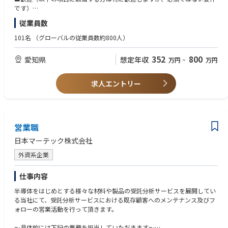
です）
・半導体分析のご経験をお持ちの方
従業員数
・TEM使用経験が1年以上ある方
101名
（グローバルの従業員数約800人）
352
800
愛知県
想定年収
万円
~
万円
求人エントリー
営業職
日本マーテック株式会社
外資系企業
仕事内容
半導体をはじめとする様々な材料や製品の受託分析サービスを展開してい
る当社にて、受託分析サービスにおける既存顧客へのメンテナンス及びフ
ォローの営業活動を行って頂きます。
～具体的には下記の業務を担当していただきます～