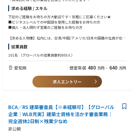
■案件ごとに各拠点(名古屋/熊本/台湾本社/中国)の技術者とお客様との間
求める経験 / スキル
に入って頂き、お客様からの分析依頼内容の確認、見積提示、注文書の入
手、分析試料の受け渡し調整、分析レポートの納期管理、レポート提出後
下記のご経験をお持ちの方大歓迎です！気軽にご応募ください★
のフォローアップ
■ビジネスレベルでの中国語を使用した経験をお持ちの方
■年2-4回、横浜/東京/熊本等での展示会に参加し、お客様のニーズヒアリ
■個人・法人問わず営業のご経験をお持ちの方
ングや獲得 など
【求める人物像】社内には、台湾/中国/アメリカ/日本の国籍の社員が在籍
しており、様々な文化や習慣が入り混じっている環境を受け入れて仕事が
従業員数
できる方
101名
（グローバルの従業員数約800人）
【台湾本社と日本法人について】大手携帯メーカーや大手半導体メーカー
からの分析依頼を専属で受け、半導体業界を牽引する台湾大手分析企業。
480
640
愛知県
想定年収
万円
~
万円
先端機器も導入し今後も拡大予定です。
求人エントリー
BCA／RS 建築審査員【※未経験可】【グローバル
企業｜WLB充実】建築士資格を活かす審査業務｜
完全週休2日制×残業少なめ
非公開