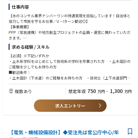
仕事内容
【水のコンサル業界ナンバーワンの待遇実現を目指しています！自治体と
協力して市民を守るお仕事／U・Iターン歓迎◎】
【事業概要】
PPP（官民連携）や地方創生プロジェクトの企画・運営に携わっていただ
きます。
【業務内容】
求める経験 / スキル
■上下水道事業などのプロジェクト管理・施工管理（プロジェクトマネジ
ャー）
【必須】※下記いずれか
■上下水道事業などの公共工事に関する技術提案、工事計画、受注案件等
・土木系学科をはじめとして技術系の学科を卒業された方 ・土木設計の
■官公庁（主に地方自治体）、民間企業等ステークホルダーとの折衝
ご経験を少しでもお持ちの方
●官側のアドバイザー
■歓迎条件：
・導入可能性調査、事業者選定支援等
・土木設計（下水道）のご経験をお持ちの方 ・技術士（上下水道部門）
＋
またはRCCM等の資格者
モニタリング・経営判断・事業マネジメントの支援
・監理技術者資格(土木、建築、機械器具設置、電気、水道施設、管工事な
750
1,300
複数あり
想定年収
万円
~
万円
●民間事業者として参画
ど)
・更新計画、詳細設計、工事監理
・電気主任技術者
＋
求人エントリー
・水道技術管理者、水道（浄水、管路）施設管理技士、給水装置工事主任
維持管理と更新を起点とした事業マネジメントを主導
技術者
■社内外の技術者やバックオフィス担当者との調整
【求める人物像】
■その他当社事業に関する業務
・プロジェクトマネジャーとして、ステークホルダーとの交渉を担ってい
ただけける方
【電気・機械設備設計】◆受注先は官公庁中心/年
■同社について：
・現場責任者として、品質管理、工程管理などを担っていただける方
三水コンサルタントは50年以上、上水道・下水道・工業用水道の三つの水