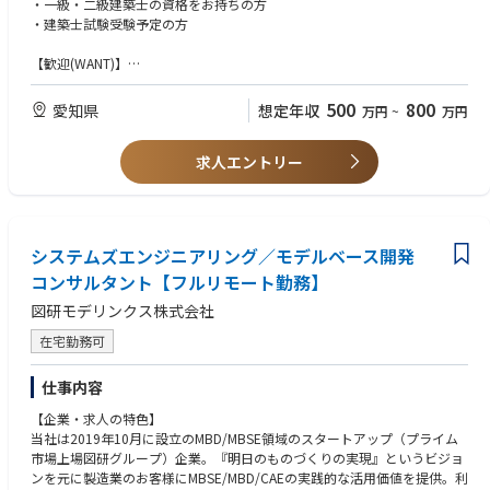
です。
・一級・二級建築士の資格をお持ちの方
●設計者や建築主との修正依頼・問い合わせ対応
・建築士試験受験予定の方
●行政担当者との調整・スケジュール管理など
1. 研究戦略・ロードマップ策定：短期（プロダクト価値検証、顧客課題解
決など）と中長期（DB実装、論文化、新規プロダクト創出）の両面で研究
【歓迎(WANT)】
テーマを設計し、実験・実証計画に落とし込む。
・建築基準適合判定資格をお持ちの方
2. 研究PM：複数プロジェクトの優先順位付け、試験設計、コスト管理、
・意匠・構造・設備の設計経験をお持ちの方
500
800
愛知県
想定年収
万円
~
万円
リスク対応を実行する。
・審査実務経験をお持ちの方大歓迎！
3. 土壌・植物・微生物・バイオ炭の統合DB構築：データ要件定義、測定
項目・SOP標準化、メタデータ設計、解析パイプライン設計を主導し、持
求人エントリー
【その他】
続可能な農業の意思決定に接続する。
・専門知識とコミュニケーション力を高めたい方
4. 産学連携・外部発信：大学・企業との共同研究を企画し、競争的資金の
・自らの技術力向上に努められる方
獲得、論文投稿、学会発表、産学連携講座でのプレゼンス構築を推進す
・生産性向上に向け、積極的に取り組める方
る。
・行政手続きについて興味のある方
システムズエンジニアリング／モデルベース開発
5. 組織マネジメント：研究員・パートを含むメンバー育成、評価、研究指
・資格取得など成長意欲の高い方
導、採用、チームカルチャー形成を担う。
コンサルタント【フルリモート勤務】
図研モデリンクス株式会社
【やりがい】
・急成長するスタートアップで、長期的なキャリアを築き、自身に合わせ
在宅勤務可
たキャリア形成が可能
・国際的なチームで、個々の強みを活かせる職場環境
仕事内容
・フレックスタイム制やリモートワークなど、ライフスタイルに合わせた
働き方が可能
【企業・求人の特色】
・日々の業務を通じて、社会性の高い事業に寄与できる
当社は2019年10月に設立のMBD/MBSE領域のスタートアップ（プライム
市場上場図研グループ）企業。『明日のものづくりの実現』というビジョ
▼MITテクノロジーレビュー主催『Innovators Under 35 Japan 2022』に
ンを元に製造業のお客様にMBSE/MBD/CAEの実践的な活用価値を提供。利