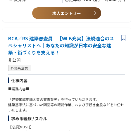
宙炭とは、地域の未利用バイオマス（もみ殻や畜糞、樹皮など）を炭化し
【歓迎スキル】
たバイオ炭に、独自にスクリーニングした土壌微生物叢を添加し、地域で
・競争的資金の獲得経験（科研費、NEDO/JST、国際助成等）を複数件リ
利用される有機肥料で微生物を培養した、高機能バイオ炭のことです。
ード、または主要メンバーとして関与
求人エントリー
また宙炭を導入することで、畑10aあたり、CO₂換算で1〜4tの炭素固定を
・国際誌での査読付き論文の主著または中核著者としての実績
することができ、その他にも、有機肥料に適した土づくりの期間短縮、収
量の向上などの効果があり、温室効果ガス排出削減以外にも、減化学肥
◆求める人物像◆
料・有機転換を実現する土壌改良剤です。
・研究者として高い自走力を備えつつ、事業側の意思決定に耐えうる形へ
すでに日本国内では30都道府県で試験導入を開始しており、25年度中には
BCA／RS 建築審査員 【WLB充実】法規適合のス
研究内容を適切に翻訳できる方を想定しています。
47都道府県全てと、海外展開に向けて活動を拡大しています。
・研究テーマの新規性にとどまらず、再現性、データ品質、スケール可能
ペシャリストへ｜あなたの知識が日本の安全な建
性、顧客価値、対外的な説明可能性までを含めて設計できることが重要で
築・街づくりを支える！
▼2023年5月｜株式会社TOWINGがシリーズAの資金調達を実施、累計調
す。
達額10億円を達成
・個人の成果に閉じず、チームとして成果を出すことにコミットし、他チ
非公開
https://prtimes.jp/main/html/rd/p/000000010.000081010.html
ームを巻き込みながら、自ら手を動かす領域と、任せる領域を適切に切り
外資系企業
分けられるタイプの方がフィットすると考えています。
▼日本初、みどりの食料システム法に基づき認定された、基盤確立事業者
として、バイオ炭の農地施用のJ-クレジットに承認
仕事内容
◆ あると良い使用機器
https://prtimes.jp/main/html/rd/p/000000011.000081010.html
・TOC計
■業務内容■
・CHN計
🌐 会社HP：https://towing.co.jp/
・HPLC
「建築確認申請図書の審査業務」を行っていただきます。
▶️ YouTube（事業・研究紹介）：https://www.youtube.com/@biochar_
・GC, GC-MS
建築基準法に基づいた図面等の確認作業、および手続き全般などをお任せ
towing
いたします。
【職務内容】
求める経験 / スキル
【具体的には】
本ポジションは、土壌環境チームのマネージャーとして、研究戦略策定・
●建築確認申請図書の審査業務
プロジェクト推進・対外連携・DB構築を統合してリードしていただく役割
【必須(MUST)】
●建築基準法や関連法令を踏まえた設計図面・構造計算書のチェック