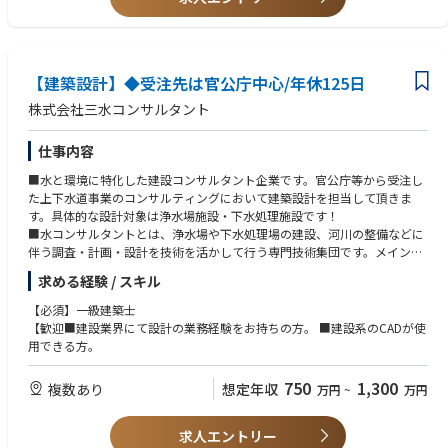
法人継続認定済みと、働きやすさも自慢◎
【建築設計】◆受注先は官公庁中心/年休125日
株式会社三水コンサルタント
仕事内容
■水と環境に特化した建設コンサルタント企業です。官公庁等から受注し
た上下水道事業のコンサルティングにおいて建築設計を担当して頂きま
す。具体的な設計対象は浄水場施設・下水処理施設です！
■水コンサルタントとは、浄水場や下水処理場の建設、河川の整備などに
伴う調査・計画・設計を技術を活かして行う専門技術集団です。メインの
顧客である官公庁の担当者と上下水道事業の案件について、今後どのよう
求める経験 / スキル
に取り組むのが最善かを検討しプランニングする仕事です。
■入社後はOJTでの研修を通じて現場に慣れて頂きます。将来的には1人あ
【必須】一級建築士
たり年間10～15件の案件を担当します。
【歓迎■建設業界にて設計の業務経験をお持ちの方。 ■建設系のCADが使
用できる方。
750
1,300
複数あり
想定年収
万円
~
万円
求人エントリー