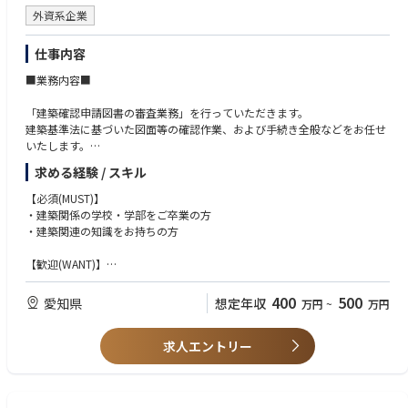
外資系企業
仕事内容
■業務内容■
「建築確認申請図書の審査業務」を行っていただきます。
建築基準法に基づいた図面等の確認作業、および手続き全般などをお任せ
いたします。
求める経験 / スキル
【具体的には】
●建築確認申請図書の審査業務
【必須(MUST)】
●建築基準法や関連法令を踏まえた設計図面・構造計算書のチェック
・建築関係の学校・学部をご卒業の方
●設計者や建築主との修正依頼・問い合わせ対応
・建築関連の知識をお持ちの方
●行政担当者との調整・スケジュール管理など
【歓迎(WANT)】
・建築基準適合判定資格をお持ちの方
・意匠・構造・設備の設計経験をお持ちの方
400
500
愛知県
想定年収
万円
~
万円
・審査実務経験をお持ちの方大歓迎！
求人エントリー
【その他】
・専門知識とコミュニケーション力を高めたい方
・自らの技術力向上に努められる方
・生産性向上に向け、積極的に取り組める方