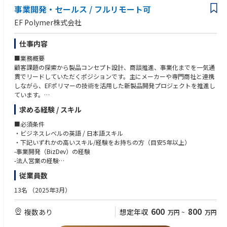
・行政手続きについて興味のある方
事業開発・セールス / フルリモート可
・資格取得など成長意欲の高い方
EF Polymer株式会社
仕事内容
■業務概要
顧客課題の探索から製品コンセプト設計、商談推進、事業化までを一気通
貫でリードしていただくポジションです。主にメーカーや専門商社と連携
しながら、EFポリマーの技術を活用した新製品開発プロジェクトを推進し
ています。
求める経験 / スキル
社内では研究開発（R&D）・生産・マーケティングと密に連携し、社内外
をつなぐハブとして事業を前進させていただきます。
■必須条件
・ビジネスレベルの英語 / 日本語スキル
■具体的な業務
・下記いずれかの高いスキル/経験をお持ちの方（目安5年以上）
・事業戦略
-事業開発（BizDev）の経験
-EFポリマーの新用途・新市場の探索および市場機会の特定
-法人営業の経験
-事業仮説の構築および事業計画の策定
-新規事業の立ち上げ経験
従業員数
-製品コンセプトおよびビジネスモデルの設計
■歓迎条件
13名
（2025年3月）
・営業推進
-分析・課題解決スキル
-事業目標達成に向けた営業推進
-高いコミュニケーションスキル
600
800
複数あり
想定年収
万円
~
万円
-新規リード創出：リファラル、展示会、パートナー連携、マーケティング
-リモート環境で自立して業務遂行する能力
施策
-化粧品・日用品・衛生材料分野における化学製品の営業経験