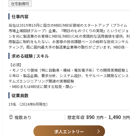
フットワーク軽く構想から実装までを一気通貫で動かせる裁量があり、
事業の構築に取り組みたい方
在宅勤務可
「ルールが整ってから動く」のではなく「ルールごと創っていく」ダイナ
・文化や立場の異なる多様な関係者と合意形成を図りながら、プロジェク
ミズムを体感できます。
トを前に進められる方
仕事内容
当社は2019年10月に設立のMBD/MBSE領域のスタートアップ（プライム
市場上場図研グループ）企業。『明日のものづくりの実現』というビジョ
ンを元に製造業のお客様にMBSE/MBD/CAEの実践的な活用価値を提供。利
用製品に制約をもたない、お客様の技術課題ベースの純粋な技術コンサル
ティング。既に国内最大手の製造業企業等の取引がございます。MBD技術
を武器にMBSE領域の技術コンサルをさらに強化しビジネスの拡大をする
求める経験 / スキル
ための募集になります。
【必須】
【安定性】プライム市場上場図研社が親会社のため財務安定性を担保
・モノづくり領域（特に自動車・機械・電気電子系）での開発実務経験１
【働き方】 専門業務型裁量労働制を採用
０年以・製品企画、要求分析、システム設計、モデルベース開発などシス
【働きやすさ】業務パフォーマンスをベースに評価するため、時間的・場
テムズエンジニアリング関連の実務経験
所的制約を受けずにご活躍頂くことができます。
・MBDまたはMBSEに関する知見・関心
・技術的課題を言語化し、ドキュメント・プレゼンで伝えられる論理的思
従業員数
【仕事内容】
考力・表現力
自動車をはじめとするモノづくり企業に対し、3D-CAE、1D-CAEを駆使
・他社や他部門との協働を通じた課題整理・提案・推進の経験
19名
（2024年6月現在）
し、先進的なモデルベース開発（MBD/MBSE）の導入支援、顧客課題解決
・SE領域における困難さを実現場で体感し、開発プロセス改革に向けた熱
を行うコンサルティング業務です。技術的な理解と現場視点を活かし、モ
意をお持ちの方
890
1,490
複数あり
想定年収
万円
~
万円
ノづくりにおけるシステム設計と単体設計をつなぐプロセスを革新する役
割を担っていただき、プロジェクトマネージャーとして、顧客との関係構
【歓迎】
築からプロジェクト運営までを一貫して担当して頂きます。技術成果開発
・コンサルティングファームまたは事業会社での業務改革・技術企画・P
求人エントリー
においては、実際にご自身の手でモデリング・プログラミング・解析・環
M経験