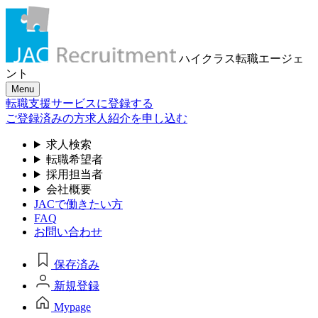
ハイクラス転職
エージェ
ント
Menu
転職支援サービスに登録する
ご登録済みの方
求人紹介を申し込む
求人検索
転職希望者
採用担当者
会社概要
JACで働きたい方
FAQ
お問い合わせ
保存済み
新規登録
Mypage