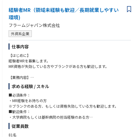
経験者MR（領域未経験も歓迎／長期就業しやすい
環境)
フラームジャパン株式会社
外資系企業
仕事内容
【はじめに】
経験者MRを募集します。
MR資格が失効している方やブランクがある方も歓迎します。
【業務内容】
MR業務全般（新薬投入時の営業サポート等）を担当します。
求める経験 / スキル
■新薬投入時のプロモーション
■既存品の市場拡大
■必須条件：
■病院市場攻略 等
・MR経験をお持ちの方
各製薬企業の戦略にしたがい、上記の業務に取り組み、しっかりとクライ
※ブランクのある方、もしくは資格失効している方も歓迎します。
アントとの信頼関係を築いていきます。
■歓迎条件：
・大学病院もしくは基幹病院の担当経験のある方
【CSO所属のMRとは】
・バイオ医薬品取り扱い経験者
従業員数
医薬品・医療機器メーカーなどから依頼を受け、クライアントの営業活動
を受託する企業のことです。
81名