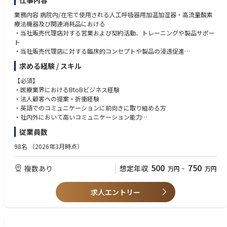
仕事内容
なPHRサービスなど新規事業を展開しています。
「医療情報をみんなの手に」という企業目標を掲げ、健康な社会を支える
業務内容 病院内/在宅で使用される人工呼吸器用加温加湿器・高流量酸素
医療情報インフラの構築を目指しています。目標達成を目指すメンバーの
療法機器及び関連消耗品における
一人として是非ご参加ください。
・当社販売代理店対する営業および契約活動、トレーニングや製品サポー
ト
・当社販売代理店に対する臨床的コンセプトや製品の浸透促進
・担当領域における拡販施策の立案・遂行並びに市場動向の情報収集
求める経験 / スキル
【必須】
・医療業界におけるBtoBビジネス経験
・法人顧客への提案・折衝経験
・英語でのコミュニケーションに前向きに取り組める方
・社内外において高いコミュニケーション能力
・チームとしての活動に抵抗のない方
従業員数
【尚可】
98名
（2026年3月時点）
・医療機器メーカー向けOEM営業または技術営業経験
・人工呼吸器などの呼吸領域および/もしくは麻酔領域の知見
500
750
複数あり
想定年収
万円
~
万円
・在宅医療（在宅酸素・在宅人工呼吸等）の経験
・新規事業や新製品の立ち上げに関わった経験
・マーケティング経験者
求人エントリー
・英語を用いた業務経験（目安：TOEIC 730点以上）
・強いチーム文化に積極的に貢献する能動的な姿勢と意欲