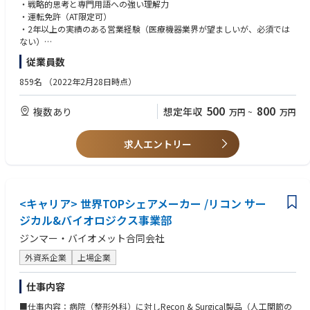
等を通し、営業自身を積極的に売込むことが求められます。信頼関係を構
・戦略的思考と専門用語への強い理解力
築し、ドクターと対等な立場で話を進めていかなければ、患者の命は救え
・運転免許（AT限定可）
日々のPDCAの重要性を理解し, 組織が定めた実行と報告を完遂することが
ません。
・2年以上の実績のある営業経験（医療機器業界が望ましいが、必須では
できる
2）SOHO形式の営業スタイルです。会社に立ち寄らず、自宅をオフィスと
ない）
した直行直帰スタイルのことで「少しでも早く病院に駆けつけ、そして少
・大学卒業以上
営業所の職場環境をよりよくするための活動を主体的に行い、皆が高いパ
従業員数
しでも長く医師のサポートをできるように」というコンセプトの元、始ま
フォーマンスを発揮できる職場づくりに貢献している
りました。エリア毎に週1回のペースでミーティングを行いますし(エリア
859名
（2022年2月28日時点）
により差異あり)、社内イントラネットから学術文献などのナレッジが共有
可能のため、直行直帰に不安な方でも安心していただけます。
500
800
複数あり
想定年収
万円
~
万円
3）未経験から活躍できる充実したサポート制度がございます。教材を使
用した座学、先輩社員の同行を中心としたOJT等、一人立ち出来るスケジ
ュールを設定しています。
求人エントリー
■組織体制：営業組織は、①Recon & Surgical（人工関節の膝関節や股関
節の製品）と②Extremities & Sports Medicine（人工関節の肩と肘の製
品、及びスポーツ整形関連の製品）Trauma（骨折治療材）・に分かれて
います。
<キャリア> 世界TOPシェアメーカー /リコン サー
ジカル&バイオロジクス事業部
ジンマー・バイオメット合同会社
■ジンマー・バイオメット社の魅力：
外資系企業
上場企業
【使命 / Our Mission】
Alleviate pain and improve the quality of life for people around the worl
仕事内容
d.
世界中の人々の痛みを緩和し、クオリティ・オブ・ライフの向上を目指し
■仕事内容：病院（整形外科）に対しRecon & Surgical製品（人工関節の