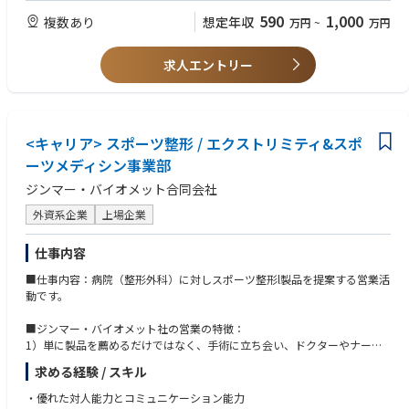
ナジーを意識した情報交換と協働を実現できる
・大卒以上
590
1,000
複数あり
想定年収
万円
~
万円
■担当診療科
製品戦略、営業戦略に基づいた活動計画を提示、実践し、自身の担当地区
循環器内科もしくは脳神経外科への訪問となります。
【希望スキル等】
において成果を出す
医療機関や担当製品により、放射線科、心臓血管外科、血管外科などにも
求人エントリー
・オペ室、カテーテル検査室、内視鏡室などでの臨床立ち合い
訪問あり
・KOLドクターとの折衝経験
営業所内において、常に前向きな姿勢で必要と思える発言、提案をする
必要とされる行動規範、倫理規範について模範を示し、グループメンバー
の行動を促すことができる
<キャリア> スポーツ整形 / エクストリミティ&スポ
ーツメディシン事業部
会社が必要としている勤務地での業務を受け入れることが出来る
ジンマー・バイオメット合同会社
最新の社内外のルールを正しく理解して患者思考の活動を行っている
外資系企業
上場企業
コンプライアンス＆インテグリティ：最新の業界ルールや Sanofi Policyを
仕事内容
常に確認・理解し、自らの行動の振り返りを行い、上長や営業所メンバー
からのフィードバックを踏まえて日々の活動に生かしている
■仕事内容：病院（整形外科）に対しスポーツ整形l製品を提案する営業活
動です。
市販後調査・副作用／クレーム対応等完遂：GVP、GPSP、安全性情報、
OUG、品質管理、適正価格維持等各遵守項目を確実に モニタリングし適
■ジンマー・バイオメット社の営業の特徴：
切に運用する
1）単に製品を薦めるだけではなく、手術に立ち会い、ドクターやナース
とチームになって患者様のために全力を尽くします。具体的には、オペに
製品を通じた社会への貢献：適切なプロモーションと疾患啓発を継続して
求める経験 / スキル
おける手技の手順説明や技術的フォローなどを行います。そのため、最も
展開し、必要としている全ての患者さんに1日も早く製品を届けることで
重要な点はドクターやナースから信頼を勝ち取ることです。オペの立会い
・優れた対人能力とコミュニケーション能力
社会に貢献する