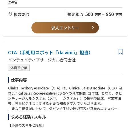
250名
500
850
複数あり
想定年収
万円
~
万円
求人エントリー
CTA（手術用ロボット『da vinci』担当）
インテュイティブサージカル合同会社
外資系企業
仕事内容
Clinical Territory Associate （CTA）は、Clinical Sales Associate （CSA）及
びClinical Sales Representative (CSR)への育成期間（2年間）となり、ダビ
ンチサージカルシステム（以下、「システム」）の技術や臨床、営業方法
等、弊社ビジネスに関する必要な知識を学んでいただきます。
主要な手術領域において、ダビンチ手術の技術面及び営業のエキスパート
となるためのトレーニングを受け、配属されたエリアでの営業活動を通し
求める経験 / スキル
てシステム導入後の稼働率を最大化するサポートを行います。
基本的な職務
【必須のスキルと経験】