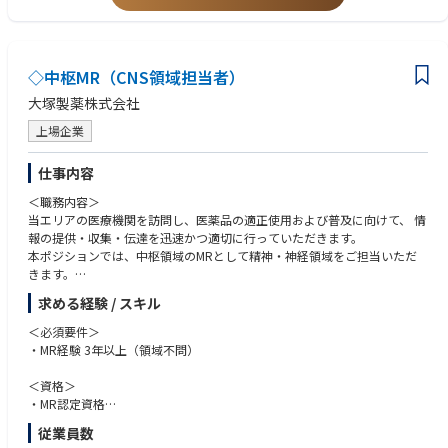
・地域医療に貢献しようとする志のある方
◇中枢MR（CNS領域担当者）
大塚製薬株式会社
上場企業
仕事内容
＜職務内容＞
当エリアの医療機関を訪問し、医薬品の適正使用および普及に向けて、 情
報の提供・収集・伝達を迅速かつ適切に行っていただきます。
本ポジションでは、中枢領域のMRとして精神・神経領域をご担当いただ
きます。
2024年以降は認知症領域にも関わり、担当先は精神科に加え、脳神経内科
求める経験 / スキル
や介護施設など、幅広い領域にわたります。
＜必須要件＞
・MR経験 3年以上（領域不問）
＜資格＞
・MR認定資格
・普通運転免許
従業員数