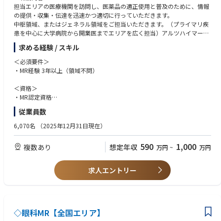
担当エリアの医療機関を訪問し、医薬品の適正使用と普及のために、情報
の提供・収集・伝達を迅速かつ適切に行っていただきます。
中枢領域、またはジェネラル領域をご担当いただきます。（プライマリ疾
患を中心に大学病院から開業医までエリアを広く担当）アルツハイマー型
認知症・高血圧・高脂血症、逆流性食道炎、アトピー
求める経験 / スキル
＜必須要件＞
・MR経験 3年以上（領域不問）
＜資格＞
・MR認定資格
・普通運転免許
従業員数
＜歓迎要件＞
6,070名
（2025年12月31日現在）
・基幹病院、または大学病院担当経験
・社内外の関係部署と協調して連携、行動できるコミュニケーション能力
590
1,000
複数あり
想定年収
万円
~
万円
・周囲を巻き込みながら、業務を遂行できるリーダーシップ
＜マインド・人柄＞
求人エントリー
・地域医療に貢献しようとする志のある方
◇眼科MR【全国エリア】