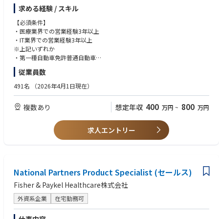
っていただきます。
求める経験 / スキル
システム導入後、顧客との信頼関係を構築し、クロスセル、アップセルを
行うことも重要業務のひとつです。
【必須条件】
・医療業界での営業経験3年以上
■ポジションの魅力：
・IT業界での営業経験3年以上
医療情報システムの販売、既存顧客のフォロー業務を通して、病院全体の
※上記いずれか
幅広い病院情報システム知識が習得できます。また、顧客との信頼関係も
・第一種自動車免許普通自動車
構築しやすく、生涯を通して成長でき、やりがいのあるポジションです。
従業員数
私たちの顧客は医用画像を撮影する病院・健診センターなどの医療機関で
【優遇条件】
す。医療機関ひいては患者のためによりよいサービスを提供すること目指
・チーム予算あるいは個人予算を持っての営業経験のある方
491名
（2026年4月1日現在）
しています。
・プレゼン/提案書の作成からプレゼン実施までのご経験のある方
400
800
複数あり
想定年収
万円
~
万円
■働き方：
・平均残業時間は25時間程度、フレックスタイム制と柔軟な働き方ができ
ます。
求人エントリー
・いつでもMy休暇（年次有給休暇とは別でいつでも取得できる休暇が5日
付与）やバースデー休暇などもありメリハリをつけて就業することが可能
です。
■当社の魅力
National Partners Product Specialist (セールス)
医用画像システム(以下PACS)マーケットで業界第2位のシェアを保持して
Fisher & Paykel Healthcare株式会社
います。
クラウド型のPACSにフォーカスするとシェアは第1位です。国内に約2,20
外資系企業
在宅勤務可
0の顧客を抱えています。
近年では、AIによる画像解析サービス、個人が自身の医療情報を管理可能