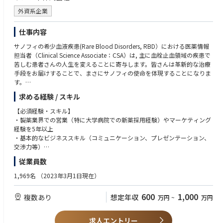
外資系企業
仕事内容
サノフィの希少血液疾患(Rare Blood Disorders, RBD）における医薬情報
担当者（Clinical Science Associate：CSA）は, 主に血栓止血領域の疾患で
苦しむ患者さんの人生を変えることに寄与します。皆さんは革新的な治療
手段をお届けすることで、まさにサノフィの使命を体現することになりま
す。
求める経験 / スキル
プロダクトプランを理解し, 卓越した実行を推進することで, 免疫性血液疾
患領域におけるリーダーのポジションを確立します。
【必須経験・スキル】
・製薬業界での営業（特に大学病院での新薬採用経験）やマーケティング
ITP（免疫性血小板減少症）および後天性TTP（血栓性血小板減少性紫斑
経験を5年以上
病）の患者さんに、最適な治療選択肢を届けるために、エリアまたは全国
・基本的なビジネススキル（コミュニケーション、プレゼンテーション、
レベルでのプロモーション活動を牽引いただきます。そのために、チーム
交渉力等）
メンバーの協働を促進し、AIやデジタルツールを積極的に活用しながら、
・基本的なコンピュータ / iPad関連スキル： Word、Excel、PowerPoint
従業員数
新しいビジネスモデルの構築に挑戦し続けられる方を求めています。
・結果志向: 目標達成に向けたPDCAサイクルの実践
・リーダーシップ: チームメンバーへのポジティブな影響・サポート能力
1,969名
（2023年3月1日現在）
-サノフィの使命；"人々の暮らしをより良くするため、科学のもたらす奇
・関係構築力: 社内外部門との協働による信頼関係構築
跡を追求する”
・運転免許証（原則）
600
1,000
複数あり
想定年収
万円
~
万円
-RBD Japan CSAとしての理想像；スペシャルティケアビジネスにおい
・MR認定証（原則）
て、患者さんのより良い生活に貢献する処方の行動変容の提案を行いま
す。そのために、患者さん一人ひとりに寄り添った情報提供（ディテーリ
【歓迎する経験・スキル】
求人エントリー