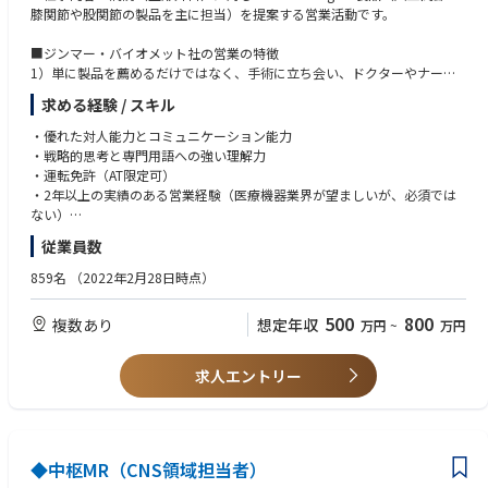
ます。
膝関節や股関節の製品を主に担当）を提案する営業活動です。
ジンマー・バイオメットは、筋骨格系ヘルスケアのリーディングカンパニ
■ジンマー・バイオメット社の営業の特徴
ーです。
1）単に製品を薦めるだけではなく、手術に立ち会い、ドクターやナース
超高齢化社会が世界に類を見ないスピードで進む日本にとって、整形外科
とチームになって患者様のために全力を尽くします。具体的には、オペに
の存在感は日に日に増しています。
求める経験 / スキル
おける手技の手順説明や技術的フォローなどを行います。そのため、最も
変形性関節症や骨折をはじめとする整形外科領域の疾患に苦しむ患者様の
重要な点はドクターやナースから信頼を勝ち取ることです。オペの立会い
・優れた対人能力とコミュニケーション能力
生活の質の改善のために、人工関節や骨接合材料などの治療材料のみなら
等を通し、営業自身を積極的に売込むことが求められます。信頼関係を構
・戦略的思考と専門用語への強い理解力
ず、一人ひとりにカスタマイズされた治療ソリューションや革新的な医療
築し、ドクターと対等な立場で話を進めていかなければ、患者の命は救え
・運転免許（AT限定可）
技術の提供に努めています。
ません。
・2年以上の実績のある営業経験（医療機器業界が望ましいが、必須では
ない）
2）SOHO形式の営業スタイルです。会社に立ち寄らず、自宅をオフィスと
・大学卒業以上
【エンゲージメント ウェルビーイング（心身の健全性／幸福の向上）】
従業員数
した直行直帰スタイルのことで「少しでも早く病院に駆けつけ、そして少
精神的な健康、経済的な健康、身体的な健康、社会的な健康の維持向上を
しでも長く医師のサポートをできるように」というコンセプトの元、始ま
859名
（2022年2月28日時点）
サポートする体制が整備されております。
りました。エリア毎に週1回のペースでミーティングを行いますし(エリア
産業医面談、ストレスチェックサーベイ、持株購入、老後の資産形成に役
により差異あり)、社内イントラネットから学術文献などのナレッジが共有
立つ投資セミナー、各種健康診断、リモート懇親会、オンラインサーク
500
800
複数あり
想定年収
万円
~
万円
可能のため、直行直帰に不安な方でも安心していただけます。
ル、計画的な有給休暇取得の奨励 等々
3）未経験から活躍できる充実したサポート制度がございます。教材を使
求人エントリー
用した座学、先輩社員の同行を中心としたOJT等、一人立ち出来るスケジ
■当ポジションの魅力：
ュールを設定しています。
・ジンマー・バイオメット社は、整形外科領域ではトップクラスの会社
で、整形のドクターで知らない人はほとんどいません。
■組織体制：営業組織は、①Recon & Surgical（人工関節の膝関節や股関
・社会貢献性の高いジンマー・バイオメット社製品（8秒毎に世界中の患
節の製品）と②Extremities & Sports Medicine（人工関節の肩と肘の製
◆中枢MR（CNS領域担当者）
者さんがジンマー・バイオメット製品を利用しています）に対して専門的
品、及びスポーツ整形関連の製品）Trauma（骨折治療材）・に分かれて