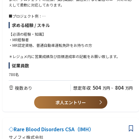
えして柔軟に対応しております。
■プロジェクト例：
・各疾患領域（糖尿病、循環器、消化器、オンコロジー、希少疾患など）
求める経験 / スキル
に網羅的に対応
・製品（新薬、長期収載品、ジェネリック医薬品）の対応
【必須の経験・知識】
施設（DPC病院、大学病院、基幹病院、保険薬局本部／店舗、特約店な
・MR経験者
ど）の対応
・MR認定資格、普通自動車運転免許をお持ちの方
・特定製品、特定エリアの請負型
・成果報酬型（KPI設定による価格変動型）
＊レジュメ内に営業成績及び目標達成率の記載をお願い致します。
・多様な人材を活かす特長ある形態（女性管理職育成、シニア人材の再戦
従業員数
力化、女性／シニア人材によるパートタイム型）
780名
504
804
複数あり
想定年収
万円
~
万円
求人エントリー
◇Rare Blood Disorders CSA（IMH）
サノフィ株式会社