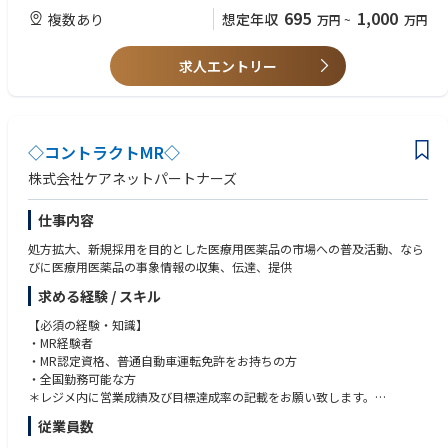
695
1,000
複数あり
想定年収
万円
~
万円
【歓迎要件】
■広域担当経験
求人エントリー
■論文を読み込める英語力
◇コントラクトMR◇
株式会社ケアネットパートナーズ
仕事内容
処方拡大、新規採用を目的とした医療用医薬品の市場への普及活動、なら
びに医療用医薬品の事象情報の収集、伝達、提供
求める経験 / スキル
【必須の経験・知識】
・MR経験者
・MR認定資格、普通自動車運転免許をお持ちの方
・全国勤務可能な方
＊レジメ内に営業成績及び目標達成率の記載をお願い致します。
MR認定資格、運転免許証
従業員数