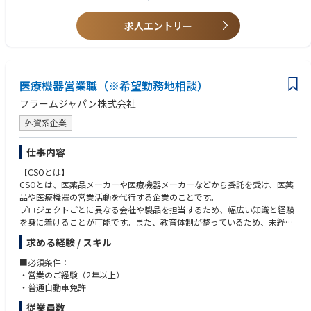
【歓迎要件】
■広域担当経験
求人エントリー
■論文を読み込める英語力
医療機器営業職（※希望勤務地相談）
フラームジャパン株式会社
外資系企業
仕事内容
【CSOとは】
CSOとは、医薬品メーカーや医療機器メーカーなどから委託を受け、医薬
品や医療機器の営業活動を代行する企業のことです。
プロジェクトごとに異なる会社や製品を担当するため、幅広い知識と経験
を身に着けることが可能です。また、教育体制が整っているため、未経験
からでも医療業界に参入しやすいです。
求める経験 / スキル
【概要】
■必須条件：
フラームジャパン社の社員として採用後、医療機器メーカーに配属され営
・営業のご経験（2年以上）
業活動（営業活動、新薬市場での販売強化、マーケティング、）をプロジ
・普通自動車免許
ェクト単位でサポートして頂きます。
従業員数
＊製品研修を受けた後、当該メーカーでの営業担当業務に従事し情報提供