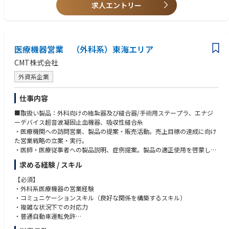
＜マインド・人柄＞
求人エントリー
・地域医療に貢献しようとする志のある方
医療機器営業 （外科系）東海エリア
CMT株式会社
外資系企業
仕事内容
■取扱い製品：外科向けの結紮器及び縫合器/手術用ステープラ、エナジ
ーデバイス超音波凝固止血機器、吸収性縫合糸
・医療機関への訪問営業、製品の提案・販売活動。売上目標の達成に向け
た営業戦略の立案・実行。
・医師・医療従事者への製品説明、症例提案。製品の適正使用を啓蒙し、
安全に使用される環境を整備。
求める経験 / スキル
・品質保証に関わる不具合情報の収集、対応。代理店（ディーラー）との
協働による販促活動・物流システムの維持管理
【必須】
・市場情報・競合情報の収集・レポーティング。社内へのVOC（Voice of
・外科系医療機器の営業経験
Customer）のフィードバック
・コミュニケーションスキル（良好な関係を構築するスキル）
・複雑な状況下での対応力
・普通自動車運転免許