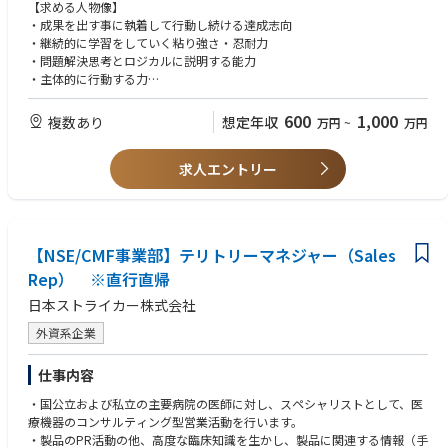
【求める人物像】
高度な技術と専門性を持ったプロ集団の一員として、成長し飛躍したいと
・成果を出す事に執着して行動し続ける達成志向
いう意欲のある方を募集。
・継続的に学習をしていく粘り強さ・忍耐力
・問題解決思考とロジカルに説明する能力
・主体的に行動する力
・顧客・チームメンバーとのコミュニケーション能力
・正しい事を正しく進められる、コンプライアンス順守
600
1,000
複数あり
想定年収
万円
~
万円
【勤務地】
求人エントリー
・初任地については相談可（ただし希望に添えない可能性もございます）
・将来的な転勤の可能性あり
【資格】
普通自動車運転免許
【NSE/CMF事業部】テリトリーマネジャー（Sales
Rep） ※直行直帰
日本ストライカー株式会社
外資系企業
仕事内容
・国公立および私立の主要病院の医師に対し、スペシャリストとして、医
療機器のコンサルティング型営業活動を行います。
・製品のPR活動の他、高度な臨床知識を生かし、製品に関連する情報（手