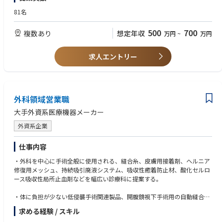
活動を通じて派遣先製品の売り上げ拡大を図ります。
81名
【魅力ポイント】
500
700
複数あり
想定年収
万円
~
万円
■勤務地固定・転勤なしが可能で、腰を据えて長期的に働くことが可能で
す。
求人エントリー
■ワークライフバランスを整えやすい環境◎：
土日祝休み・完全週休2日で、お休みもしっかり取得いただけます。また
女性も多く活躍しており、産休育休取得や復帰実績も非常に高く、ライフ
イベントにも理解があるため、長期就業しやすい環境です。
外科領域営業職
■キャリアパス：
大手外資系医療機器メーカー
経験を積んだ後のキャリアパスとしましては、「別のプロジェクトに参加
して、幅広く経験値を高める」「プロジェクト配属先の企業に正社員とし
外資系企業
て入社し、キャリアアップ」等、さまざまなキャリアの選択肢が用意され
ています。
仕事内容
・外科を中心に手術全般に使用される、縫合糸、皮膚用接着剤、ヘルニア
修復用メッシュ、持続吸引廃液システム、吸収性癒着防止材、酸化セルロ
ース吸収性局所止血剤などを幅広い診療科に提案する。
・体に負担が少ない低侵襲手術関連製品、開腹鏡視下手術用の自動縫合
器、自動吻合器、超音波メス等を提案することで手技の発展に貢献してい
求める経験 / スキル
く営業活動をする。