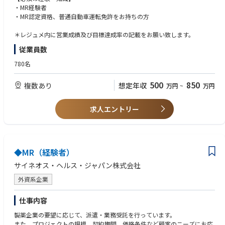
施設（DPC病院、大学病院、基幹病院、保険薬局本部／店舗、特約店な
・MR経験者
ど）の対応
・MR認定資格、普通自動車運転免許をお持ちの方
・特定製品、特定エリアの請負型
・成果報酬型（KPI設定による価格変動型）
＊レジュメ内に営業成績及び目標達成率の記載をお願い致します。
・多様な人材を活かす特長ある形態（女性管理職育成、シニア人材の再戦
従業員数
力化、女性／シニア人材によるパートタイム型）
780名
500
850
複数あり
想定年収
万円
~
万円
求人エントリー
◆MR（経験者）
サイネオス・ヘルス・ジャパン株式会社
外資系企業
仕事内容
製薬企業の要望に応じて、派遣・業務受託を行っています。
また、プロジェクトの規模、契約期間、価格条件など顧客のニーズにお応