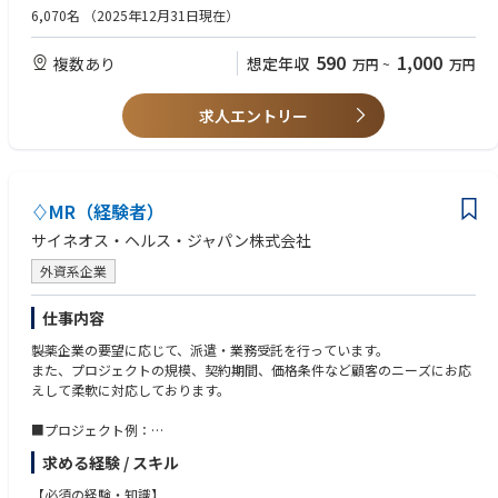
＜歓迎要件＞
6,070名
（2025年12月31日現在）
・基幹病院、または大学病院担当経験
・社内外の関係部署と協調して連携、行動できるコミュニケーション能力
590
1,000
複数あり
想定年収
万円
~
万円
・周囲を巻き込みながら、業務を遂行できるリーダーシップ
＜マインド・人柄＞
求人エントリー
・地域医療に貢献しようとする志のある方
♢MR（経験者）
サイネオス・ヘルス・ジャパン株式会社
外資系企業
仕事内容
製薬企業の要望に応じて、派遣・業務受託を行っています。
また、プロジェクトの規模、契約期間、価格条件など顧客のニーズにお応
えして柔軟に対応しております。
■プロジェクト例：
・各疾患領域（糖尿病、循環器、消化器、オンコロジー、希少疾患など）
求める経験 / スキル
に網羅的に対応
・製品（新薬、長期収載品、ジェネリック医薬品）の対応
【必須の経験・知識】