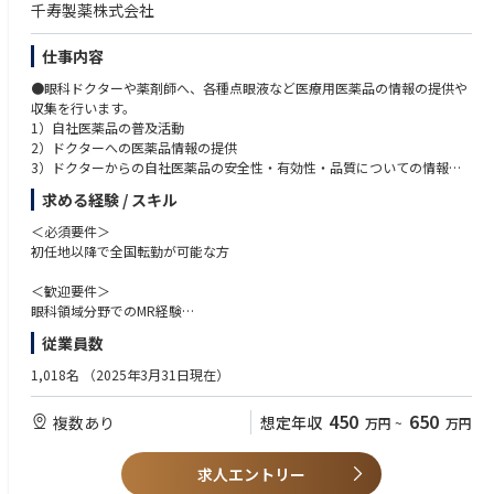
千寿製薬株式会社
仕事内容
●眼科ドクターや薬剤師へ、各種点眼液など医療用医薬品の情報の提供や
収集を行います。
1）自社医薬品の普及活動
2）ドクターへの医薬品情報の提供
3）ドクターからの自社医薬品の安全性・有効性・品質についての情報収
集
求める経験 / スキル
4）収集した情報の迅速な伝達
＜必須要件＞
※本社にて2週間程度製品研修の後、全国の営業所に配属となります。
初任地以降で全国転勤が可能な方
＜歓迎要件＞
眼科領域分野でのMR経験
MR認定資格を保有されている方MR経験3年以上
従業員数
〈求める人物像〉
1,018名
（2025年3月31日現在）
・コミュニケーション能力が高く、常に(社内・社外)関係者と良好な関係
を構築できる方・ユーザーのニーズを的確に捉え、本質を見極めることが
450
650
複数あり
想定年収
万円
~
万円
出来る方
・決められた品質・納期共に対応できる方
・与えられた業務に対し、自ら考え、行動し、努力を惜しまない方
求人エントリー
・能動的に課題抽出し、改善・改革に取り組める方