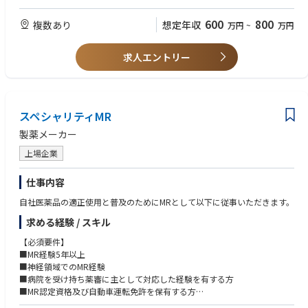
CSOのMRとして働きながら、経験次第でメーカー側への転籍のチャンス
もございます。
600
800
複数あり
想定年収
万円
~
万円
求人エントリー
スペシャリティMR
製薬メーカー
上場企業
仕事内容
自社医薬品の適正使用と普及のためにMRとして以下に従事いただきます。
求める経験 / スキル
【必須要件】
■MR経験5年以上
■神経領域でのMR経験
■病院を受け持ち薬審に主として対応した経験を有する方
■MR認定資格及び自動車運転免許を保有する方
■将来的な転勤に対応可能な方