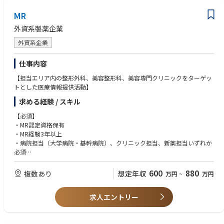
MR
外資系製薬企業
外資系企業
仕事内容
【担当エリア内の整形外科、美容整形科、美容専門クリニックをターゲッ
トとした医療情報提供活動】
求める経験 / スキル
【必須】
・MR認定資格保有
・MR経験3年以上
・病院担当（大学病院・基幹病院）、クリニック担当、新薬担当いずれか
必須
【優遇条件】
600
880
複数あり
想定年収
万円
~
万円
整形外科担当経験ある方
MR認定資格(必須),普通自動車免許(必須)
求人エントリー