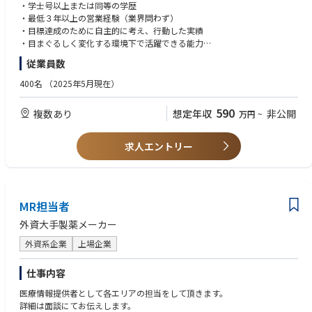
• 医師や医療スタッフに対して、ダビンチ手術テクノロジートレーニング
・学士号以上または同等の学歴
パスウェイ（初症例を実施される前に修了いただくことが必須となるトレ
・最低３年以上の営業経験（業界問わず）
ーニングプログラム）とスキルアップ過程について説明する。
・目標達成のために自主的に考え、行動した実績
• 医師や医療スタッフに対して、オンサイトトレーニング（実機を使用し
・目まぐるしく変化する環境下で活躍できる能力
た研修）とドライトレーニング（システムのセッティング、理論、概要の
・誠実さ、素直さを兼ね備え、責任感を持った行動ができる方
従業員数
研修）を実施する。
・MS Office（Excel/Word/PPT）の基礎的な知識
• 担当施設全診療科のTR100トレーニング（ダビンチ執刀医が認定証取得
・日本語ネイティブ、もしくはN1相当レベル
400名
（2025年5月現在）
のために行うラボトレーニング）の練習を担当する。
・普通自動車運転免許
• 医師や医療スタッフに対して、製品のデモンストレーションやインサー
590
複数あり
想定年収
非公開
万円
~
ビス（製品の説明と実際にシステムを触りながら理解していただく）を主
【望ましいスキルと経験】
導する。
・英語力
• システムを使用した手術に立会い、製品の安全使用のためにサポートす
・医療業界、特に医療機器業界経験者
求人エントリー
る。
• 上記活動や手術室に対する営業活動、カスタマーサポートトレーニング
等を通じて、チームの四半期目標達成に貢献する。
• 上記の営業活動を通じて、エリアにおけるシステムの認知向上および術
式の採用に繋がる営業活動、マーケティング活動のサポートやコーディネ
MR担当者
ーションを行う。
外資大手製薬メーカー
• 日報（営業・症例報告、営業活動の結果）や経費精算、社内オンライン
トレーニングや社内システムを使用した事務処理を行う。
外資系企業
上場企業
仕事内容
医療情報提供者として各エリアの担当をして頂きます。
詳細は面談にてお伝えします。