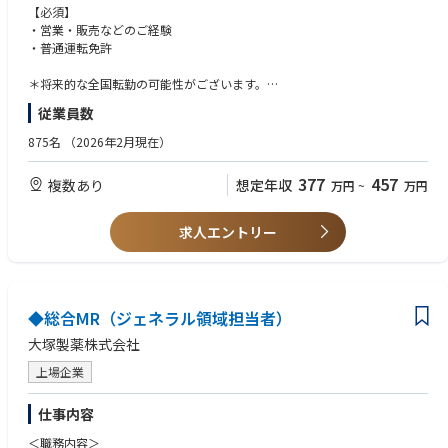
【必須】
病院へ定期的に訪問し、ご自身が担当している薬について最新の情報提供
・営業・販売などのご経験
を行います。
・普通運転免許
薬だけでなくそもそもの病気や治療法についても情報提供を行うため、
MRからの提案や啓蒙活動によって、治療法や病名の診断がつかず悩んでい
＊将来的な全国転勤の可能性がございます。
る患者様を救うことにも繋がる、社会貢献性の高いお仕事です。
（初任地含めた考慮ございます）
従業員数
■MRのメリット：
875名
（2026年2月現在）
価格交渉や代金回収といった業務はございませんので、治療の提案に専念
できます。製品の市販後調査も行うため、提供価値を自ら実感できます。
377
457
複数あり
想定年収
万円
~
万円
資格取得が必要になりますので、高い専門性が身につき、早く成長が出来
ます。
求人エントリー
■入社後の流れ：
導入研修/実地研修を計3か月間、対面で行います！
同月入社の同期もいる環境ですので、切磋琢磨しながら研修を受けられま
す。
◆総合MR（ジェネラル領域担当者）
参考URL：https://www.mr-plus.com/ms/
大塚製薬株式会社
上場企業
仕事内容
＜職務内容＞