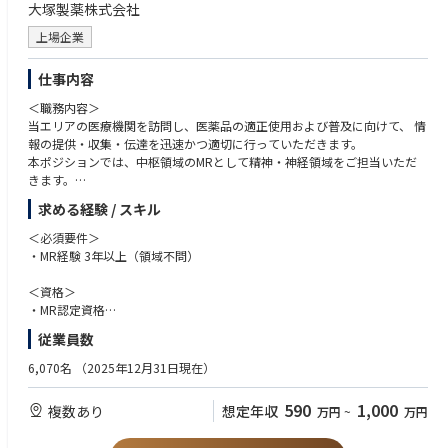
な知識を活かして高いクオリティで修理／メンテナンスした製品はその先
大塚製薬株式会社
います。
にいらっしゃる患者様へ最適な医療を提供することへ繋がります。
上場企業
■魅力：
・ジンマー・バイオメット社は、整形外科領域ではトップクラスの会社
仕事内容
で、整形のドクターで知らない人はほとんどいません。
・整形外科分野は高齢化によりもっとも伸びる市場の一つです。製品力・
＜職務内容＞
製品数がありますのでドクターとの信頼関係も構築しやすいです。また、
当エリアの医療機関を訪問し、医薬品の適正使用および普及に向けて、 情
今まで歩けなかった方が、実際に自分の売った製品で、歩けるようになる
報の提供・収集・伝達を迅速かつ適切に行っていただきます。
といった目に見えるやりがいを感じることもできる、非常に社会貢献度の
本ポジションでは、中枢領域のMRとして精神・神経領域をご担当いただ
高い営業職になります。
きます。
2024年以降は認知症領域にも関わり、担当先は精神科に加え、脳神経内科
求める経験 / スキル
■担当エリア
や介護施設など、幅広い領域にわたります。
希望考慮
＜必須要件＞
・MR経験 3年以上（領域不問）
＜資格＞
・MR認定資格
・普通運転免許
従業員数
＜歓迎要件＞
6,070名
（2025年12月31日現在）
・基幹病院、または大学病院担当経験
・社内外の関係部署と協調して連携、行動できるコミュニケーション能力
590
1,000
複数あり
想定年収
万円
~
万円
・周囲を巻き込みながら、業務を遂行できるリーダーシップ