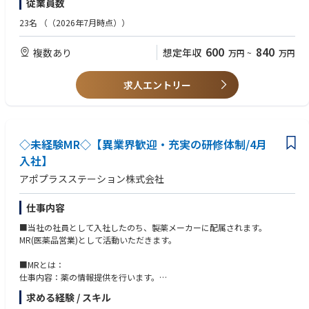
従業員数
【歓迎】
・エナジーデバイス、スーチャーステープラーの販売経験がある方
23名
（（2026年7月時点））
・困難な状況にチャレンジするマインド、向上心、
600
840
複数あり
想定年収
万円
~
万円
求人エントリー
◇未経験MR◇【異業界歓迎・充実の研修体制/4月
入社】
アポプラスステーション株式会社
仕事内容
■当社の社員として入社したのち、製薬メーカーに配属されます。
MR(医薬品営業)として活動いただきます。
■MRとは：
仕事内容：薬の情報提供を行います。
医療現場で必要とするお薬を、医療機関に提案・情報提供する営業職で
求める経験 / スキル
す。