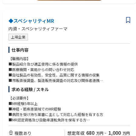
・何事においても主体的に取り組める方
◆スペシャリティMR
内資・スペシャリティファーマ
上場企業
仕事内容
【職務内容】
■製品紹介及び適正使用に係る情報の提供
■医療機関・薬局からの問い合わせ対応
■自社製品の有効性、安全性、品質に関する情報の収集
■市販直後調査、製造販売後調査の対応及び関係者連携
■収集した情報の分析・評価結果、対応方針等の伝達
求める経験 / スキル
■講演会、研究会等の企画立案及び実行
■医療関係者相互の情報ネットワークの橋渡し及び構築支援
【必須要件】
■疾患啓発活動 等
■MR経験5年以上
■神経・筋疾患領域でのMR経験
【配属：営業本部】
■病院を受け持ち薬審に主として対応した経験を有する方
■担当地域：関東地区（拠点：東京）、関西地区（拠点：芦屋）
■MR認定資格及び自動車運転免許を保有する方
※広域担当となります。
■将来的な転勤に対応可能な方
680
1,000
複数あり
想定年収
万円
~
万円