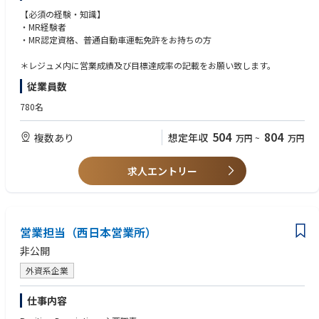
・製品（新薬、長期収載品、ジェネリック医薬品）の対応
【必須の経験・知識】
施設（DPC病院、大学病院、基幹病院、保険薬局本部／店舗、特約店な
・MR経験者
ど）の対応
・MR認定資格、普通自動車運転免許をお持ちの方
・特定製品、特定エリアの請負型
・成果報酬型（KPI設定による価格変動型）
＊レジュメ内に営業成績及び目標達成率の記載をお願い致します。
・多様な人材を活かす特長ある形態（女性管理職育成、シニア人材の再戦
従業員数
力化、女性／シニア人材によるパートタイム型）
780名
504
804
複数あり
想定年収
万円
~
万円
求人エントリー
営業担当（西日本営業所）
非公開
外資系企業
仕事内容