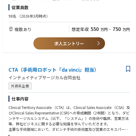
・医学知識の学習意欲が高い方
従業員数
・Office（Word、Excel、PowerPoint）などのPCスキルを有している方
・普通自動車第1種免許保持 （ペーパードライバーではなく運転ができる
98名
（2026年3月時点）
方）
550
750
複数あり
想定年収
万円
~
万円
【尚可】
・クリティカルケア認定看護、呼吸器疾患看護認定看護の資格を有してい
る
求人エントリー
・ICUや救急部門、呼吸器内科病棟、RST等での実務経験を有している
・医療現場においてネーザルハイフロー療法に携わった経験を有している
・医療機器メーカーでの営業経験
・英語関連スキル
CTA（手術用ロボット『da vinci』担当）
・全国転勤可能な方 （但し、ご本人への打診なしに、いきなり転勤辞令
が出ることはありません）
インテュイティブサージカル合同会社
外資系企業
仕事内容
Clinical Territory Associate （CTA）は、Clinical Sales Associate （CSA）及
びClinical Sales Representative (CSR)への育成期間（2年間）となり、ダビ
ンチサージカルシステム（以下、「システム」）の技術や臨床、営業方法
等、弊社ビジネスに関する必要な知識を学んでいただきます。
主要な手術領域において、ダビンチ手術の技術面及び営業のエキスパート
となるためのトレーニングを受け、配属されたエリアでの営業活動を通し