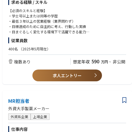
求める経験 / スキル
てシステム導入後の稼働率を最大化するサポートを行います。
基本的な職務
【必須のスキルと経験】
• 医師や医療スタッフに対して、ダビンチ手術テクノロジートレーニング
・学士号以上または同等の学歴
パスウェイ（初症例を実施される前に修了いただくことが必須となるトレ
・最低３年以上の営業経験（業界問わず）
ーニングプログラム）とスキルアップ過程について説明する。
・目標達成のために自主的に考え、行動した実績
• 医師や医療スタッフに対して、オンサイトトレーニング（実機を使用し
・目まぐるしく変化する環境下で活躍できる能力
た研修）とドライトレーニング（システムのセッティング、理論、概要の
・誠実さ、素直さを兼ね備え、責任感を持った行動ができる方
従業員数
研修）を実施する。
・MS Office（Excel/Word/PPT）の基礎的な知識
• 担当施設全診療科のTR100トレーニング（ダビンチ執刀医が認定証取得
・日本語ネイティブ、もしくはN1相当レベル
400名
（2025年5月現在）
のために行うラボトレーニング）の練習を担当する。
・普通自動車運転免許
• 医師や医療スタッフに対して、製品のデモンストレーションやインサー
590
複数あり
想定年収
非公開
万円
~
ビス（製品の説明と実際にシステムを触りながら理解していただく）を主
【望ましいスキルと経験】
導する。
・英語力
• システムを使用した手術に立会い、製品の安全使用のためにサポートす
・医療業界、特に医療機器業界経験者
求人エントリー
る。
• 上記活動や手術室に対する営業活動、カスタマーサポートトレーニング
等を通じて、チームの四半期目標達成に貢献する。
• 上記の営業活動を通じて、エリアにおけるシステムの認知向上および術
式の採用に繋がる営業活動、マーケティング活動のサポートやコーディネ
MR担当者
ーションを行う。
外資大手製薬メーカー
• 日報（営業・症例報告、営業活動の結果）や経費精算、社内オンライン
トレーニングや社内システムを使用した事務処理を行う。
外資系企業
上場企業
仕事内容