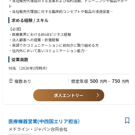
・当社販売代理店対する営業および契約活動、トレーニングや製品サポー
ト
・当社販売代理店に対する臨床的コンセプトや製品の浸透促進
・担当領域における拡販施策の立案・遂行並びに市場動向の情報収集
求める経験 / スキル
【必須】
・医療業界におけるBtoBビジネス経験
・法人顧客への提案・折衝経験
・英語でのコミュニケーションに前向きに取り組める方
・社内外において高いコミュニケーション能力
・チームとしての活動に抵抗のない方
従業員数
【尚可】
98名
（2026年3月時点）
・医療機器メーカー向けOEM営業または技術営業経験
・人工呼吸器などの呼吸領域および/もしくは麻酔領域の知見
500
750
複数あり
想定年収
万円
~
万円
・在宅医療（在宅酸素・在宅人工呼吸等）の経験
・新規事業や新製品の立ち上げに関わった経験
・マーケティング経験者
求人エントリー
・英語を用いた業務経験（目安：TOEIC 730点以上）
・強いチーム文化に積極的に貢献する能動的な姿勢と意欲
医療機器営業(中四国エリア担当）
メドライン・ジャパン合同会社