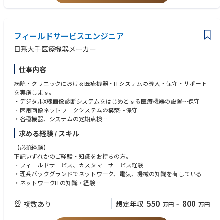
・地域医療に貢献しようとする志のある方
フィールドサービスエンジニア
日系大手医療機器メーカー
仕事内容
病院・クリニックにおける医療機器・ITシステムの導入・保守・サポート
を実施します。
・デジタルX線画像診断システムをはじめとする医療機器の設置～保守
・医用画像ネットワークシステムの構築～保守
・各種機器、システムの定期点検
求める経験 / スキル
【ポジションの魅力】
・AI技術も含めた、医療の最先端技術に触れられる
【必須経験】
・医療機器、医療ITシステム等、様々な技術を習得できる
下記いずれかのご経験・知識をお持ちの方。
・医療現場の最前線で顧客との折衝を通じて、働くことができる
・フィールドサービス、カスタマーサービス経験
・理系バックグランドでネットワーク、電気、機械の知識を有している
【製品情報】
・ネットワークITの知識・経験
・デジタルX線画像撮影装置
・医療画像情報システム(SYNAPSE)
【必須資格】普通自動車免許
550
800
複数あり
想定年収
万円
~
万円
・電子内視鏡システム
・超音波診断装置