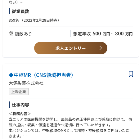
ない）
2）SOHO形式の営業スタイルです。会社に立ち寄らず、自宅をオフィスと
・大学卒業以上
営業所の職場環境をよりよくするための活動を主体的に行い、皆が高いパ
従業員数
した直行直帰スタイルのことで「少しでも早く病院に駆けつけ、そして少
フォーマンスを発揮できる職場づくりに貢献している
しでも長く医師のサポートをできるように」というコンセプトの元、始ま
859名
（2022年2月28日時点）
りました。エリア毎に週1回のペースでミーティングを行いますし(エリア
により差異あり)、社内イントラネットから学術文献などのナレッジが共有
500
800
複数あり
想定年収
万円
~
万円
可能のため、直行直帰に不安な方でも安心していただけます。
3）未経験から活躍できる充実したサポート制度がございます。教材を使
求人エントリー
用した座学、先輩社員の同行を中心としたOJT等、一人立ち出来るスケジ
ュールを設定しています。
■組織体制：営業組織は、①Recon & Surgical（人工関節の膝関節や股関
節の製品）と②Extremities & Sports Medicine（人工関節の肩と肘の製
◆中枢MR（CNS領域担当者）
品、及びスポーツ整形関連の製品）Trauma（骨折治療材）・に分かれて
大塚製薬株式会社
います。
上場企業
■魅力：
・ジンマー・バイオメット社は、整形外科領域ではトップクラスの会社
仕事内容
で、整形のドクターで知らない人はほとんどいません。
・整形外科分野は高齢化によりもっとも伸びる市場の一つです。製品力・
＜職務内容＞
製品数がありますのでドクターとの信頼関係も構築しやすいです。また、
当エリアの医療機関を訪問し、医薬品の適正使用および普及に向けて、 情
今まで歩けなかった方が、実際に自分の売った製品で、歩けるようになる
報の提供・収集・伝達を迅速かつ適切に行っていただきます。
といった目に見えるやりがいを感じることもできる、非常に社会貢献度の
本ポジションでは、中枢領域のMRとして精神・神経領域をご担当いただ
高い営業職になります。
きます。