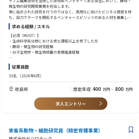
ゲノム編集技術を活用した技術系ベンチャーである当社において、酵母・
微生物の研究開発業務を担当します。
単に指示された研究を行うのではなく、実用化に向けたビジネス感覚を持
ち、自力でテーマを開拓するベンチャースピリッツのある人材を募集して
います。
求める経験 / スキル
【必須（MUST）】
【所属部署のミッション】
・生命科学系分野における修士課程以上を修了した方
当社の注力事業であるPAGEs事業（ゲノム編集による育種事業）の推進
・酵母・微生物の研究経験
ゲノム編集技術を活用した育種によって、大企業から中小企業まで企業規
・分子生物学・微生物培養の実務推進経験
模・業種にとらわれない様々な顧客の事業課題に対するソリューションを
提供します。
【歓迎（WANT）】
従業員数
そのため、単なる受託開発ではなくコンサルテーション的に協業先と伴走
・博士号取得者
しながら、実研究によって諸課題を解決します。
・英語力（論文読解、実務経験）
33名
（2026年6月）
・非モデル生物（細胞性粘菌等）の取り扱い経験
・ビジネス視点（コスト意識、顧客ニーズの把握）を持った研究経験
400
800
徳島県
想定年収
万円
~
万円
【業務内容例】（ご知見に応じてお任せする業務を相談します。）
■研究開発の推進
【求める人物像】
・ゲノム編集技術を活用した酵母・微生物の研究開発業務
・自立志向で業務を進めることができる方
求人エントリー
・自ら研究テーマを掲げ、速やかに開発に取り組む
・進捗や変化に臨機応変に対応できる方
・有用菌の探索法の開発（PCR活用等）、および他社との協業・共同研
・ウェット（実験）の技術だけでなく、技術を「サービス」や「ビジネ
究の推進
ス」に昇華させる志向を持つ方
・周囲と円滑にコミュニケーションを図り、計画に沿ってタスクを進めら
■事業・プロジェクト管理
家畜系動物・細胞研究員（精密育種事業）
れる方
・コスト意識を持ち、クライアントのニーズを把握した上でのスクリー
・環境に左右されず自ら課題を見つけ、仮説検証を回せる方
株式会社セツロテック