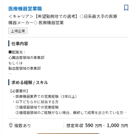
・戦略的思考力: 製品戦略に基づく地域活動プランの立案能力
担当製品:
医療機器営業職
・現時点では不問だが、対する学習意欲を有し研鑽できる人
リルザブルチニブ(上市予定): ITP（免疫性血小板減少症）領域では世界初
＜キャリア＞【希望勤務地での選考】◇日系最大手の医療
となるBTK阻害剤して、これまでにない作用機序をもつ新たな治療選択肢
機器メーカー◇ 医療機器営業
として期待される革新的治療薬
カブリビ: 後天性TTP（後天性血栓性血小板減少症）における生存率の改善
上場企業
に貢献できる重要な治療薬
仕事内容
RBD IMH CSAに求められる役割
サノフィの企業文化と戦略の中核をなすTake the Leadビヘイビアは、RBD
■配属先：
IMH CSAが日々の業務で体現すべき行動指針です。IMH領域におけるフィー
心臓血管領域の事業部
ルドのリーダーとして、以下の4つのビヘイビアを実践することが強く求
もしくは
められます。これによりRBDフランチャイズの模範的なCSAとして存在い
脳血管領域の事業部
ただきます。
Aim Higher（より高みを目指す）
■業務内容
求める経験 / スキル
Act for Patients（患者さんのために行動する）
・販売活動・各種販促イベントの企画運営
Be Bold and（大胆に行動する）
・製品適正使用のための技術サポート
【必要要件】
Lead Together（ともにリードする）
・製品適正使用に必要となる文献・資料・製品関連情報の提供
・医療機器業界での営業経験（3年以上）
・以下どちらかに該当する方
踏まえて下記を役割として示します。
■担当顧客に関して：
①循環器領域での営業経験
大学病院などの基幹病院を担当いただきます。
②循環器領域のご経験がない場合、継続して成果を出されている方
同エリアで活動するHaC, ISAチームメンバーと建設的な関係を構築し、シ
担当はエリアごとに異なりますが数件～数十件が多いです。
・普通自動車第一種免許
ナジーを意識した情報交換と協働を実現できる
・大卒以上
590
1,000
複数あり
想定年収
万円
~
万円
■担当診療科
製品戦略、営業戦略に基づいた活動計画を提示、実践し、自身の担当地区
循環器内科もしくは脳神経外科への訪問となります。
【希望スキル等】