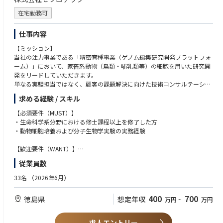
ニング実施
・事業プランとゴールを理解した上での主体的な研究活動の推進
在宅勤務可
■対外対応
仕事内容
・顧客とのミーティング、営業活動への同行、および技術提案
【ミッション】
当社の注力事業である「精密育種事業（ゲノム編集研究開発プラットフォ
【業務の魅力】
ーム）」において、家畜系動物（鳥類・哺乳類等）の細胞を用いた研究開
合成生物学の最先端技術を活用し、新しい産業を０から創り出すことがで
発をリードしていただきます。
きます。
単なる実験担当ではなく、顧客の課題解決に向けた技術コンサルテーショ
どのプロジェクトに参加していただく場合も、一貫して「新しいことをや
ンや、事業化を見据えた一気通貫の研究開発を担う、裁量の大きなポジシ
求める経験 / スキル
る」を実践できます。
ョンです。
「ゲノム編集を用いてこんな社会課題を解決したい」「こんなことを実現
【必須要件（MUST）】
したい」などのご自身のアイデアをもとに、研究やビジネスを推進してい
【業務内容例】（ご知見に応じてお任せする業務を相談します。）
・生命科学系分野における修士課程以上を修了した方
ける環境です。
■研究開発の推進
・動物細胞培養および分子生物学実験の実務経験
・家畜系動物（牛、豚、鶏など）を対象とした細胞培養、改変、および評
価系の構築
【歓迎要件（WANT）】
・ゲノム編集技術を活用した育種（精密育種）の研究開発、プロトコル構
・家畜系動物の育種研究経験（動物の手術経験等を有する方を優遇）
従業員数
築
・ゲノム編集に関する専門知識・経験
・細胞の継代、凍結保存、品質管理および分子生物学実験（PCR、シーケ
・博士号、獣医師資格、または英語力（論文読解・実務経験）
33名
（2026年6月）
ンス解析、遺伝子発現解析等）
【求める人物像】
400
700
徳島県
想定年収
万円
~
万円
■事業・プロジェクト管理
・研究の技術面だけでなく、その社会的価値や市場性に強い関心を持てる
・顧客ニーズに基づいた研究テーマの企画、仮説立案、実験計画の策定
方
・研究成果の事業化に向けた技術検討および提案
・未整備な環境でも自ら課題を見つけ、主体的に仮説を立て直せる自律型
求人エントリー