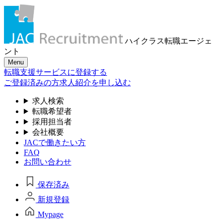
ハイクラス転職
エージェ
ント
Menu
転職支援サービスに登録する
ご登録済みの方
求人紹介を申し込む
求人検索
転職希望者
採用担当者
会社概要
JACで働きたい方
FAQ
お問い合わせ
保存済み
新規登録
Mypage