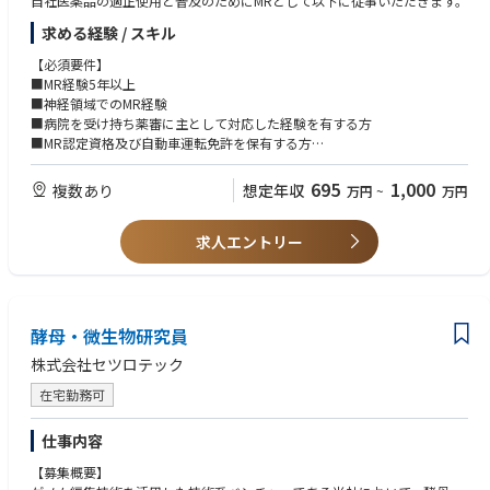
自社医薬品の適正使用と普及のためにMRとして以下に従事いただきます。
求める経験 / スキル
【必須要件】
■MR経験5年以上
■神経領域でのMR経験
■病院を受け持ち薬審に主として対応した経験を有する方
■MR認定資格及び自動車運転免許を保有する方
■将来的な転勤に対応可能な方
695
1,000
複数あり
想定年収
万円
~
万円
【歓迎要件】
■広域担当経験
求人エントリー
■論文を読み込める英語力
酵母・微生物研究員
株式会社セツロテック
在宅勤務可
仕事内容
【募集概要】