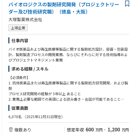
バイオロジクスの製剤研究開発（プロジェクトリー
ダー及び技術研究職）（徳島・大阪）
大塚製薬株式会社
上場企業
仕事内容
バイオ医薬品および再生医療等製品に関する製剤処方設計、容器・包装設
計、製剤製造プロセスの開発業務、ならびにそれらに対する技術指導およ
びプロジェクトマネジメント業務
求める経験 / スキル
【必須条件】
1. 抗体医薬品または再生医療等製品に関する製剤処方研究開発、および製
剤
プロセス研究開発の経験が 5年以上 あること
2. 業務上必要な範囲での英語による読み書き・会話が可能であること
従業員数
【歓迎条件】
無菌注射剤の治験薬に関する製造・管理・技術移管、承認申請業務（CTD
6,070名
（2025年12月31日現在）
作成・照会事項対応）、プロジェクトマネジメントおよび社外・社内部署
との調整業務の実務経験を有し、英語による会議運営・プレゼンテーショ
600
1,200
複数あり
想定年収
万円
~
万円
ンに対応可能な方（海外CDMO・パートナーとの協業経験があれば尚可）