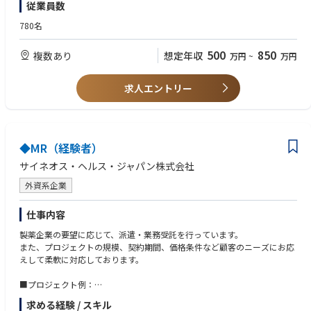
従業員数
力化、女性／シニア人材によるパートタイム型）
780名
500
850
複数あり
想定年収
万円
~
万円
求人エントリー
◆MR（経験者）
サイネオス・ヘルス・ジャパン株式会社
外資系企業
仕事内容
製薬企業の要望に応じて、派遣・業務受託を行っています。
また、プロジェクトの規模、契約期間、価格条件など顧客のニーズにお応
えして柔軟に対応しております。
■プロジェクト例：
・各疾患領域（糖尿病、循環器、消化器、オンコロジー、希少疾患など）
求める経験 / スキル
に網羅的に対応