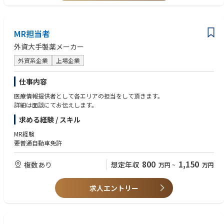
■働き方
直行直帰が可能です。
社用車を貸与いたします。 通勤利用が可能で、ガソリン代・駐車場代は当
面支給します。
MR担当者
外資大手製薬メーカー
■研修：
入社後は、製品トレーニングおよび業務トレーニングを実施し、先輩社員
外資系企業
上場企業
への同行などを通じたOJTを実施します。基礎から実務まで段階的に学ん
でいただき、初期の独り立ちを目指していただきます。
仕事内容
■評価制度：
医療情報提供者として各エリアの担当をして頂きます。
同社の営業職は「目標数字に対してどれだけコミットできたか（定量
詳細は面談にてお伝えします。
面）」と「その目標を達成するためにどのように頑張ったのか（定性
求める経験 / スキル
面）」の2軸での評価制度を取り入れております。
MR経験
■お仕事の魅力：
要普通自動車免許
医療消耗品は競合との差別化が難しく、だからこそ提案力や営業力を磨き
ながら「あなたならでは」の強みを武器にお仕事を楽しむことができま
800
1,150
複数あり
想定年収
万円
~
万円
す。
■幅広いキャリアパス：
求人エントリー
営業としてキャリアを築いていただくことも、マーケティング等の他部門
で新たなキャリア形成をすることも可能です。