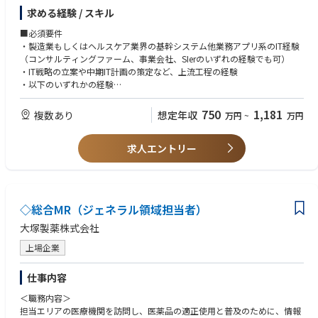
- 企業活動の維持・発展・効率化を目的とした、IT戦略の企画・立案・推
求める経験 / スキル
進
具体的な開発/導入/保守/運用は各グループ会社内のIT組織が担当するた
■必須要件
め、当組織ではHDのIT組織として上流工程を担当しています。
・製造業もしくはヘルスケア業界の基幹システム他業務アプリ系のIT経験
（コンサルティングファーム、事業会社、SIerのいずれの経験でも可）
海外案件は欧州のITチームが中心になって管理していますが、一部当組織
・IT戦略の立案や中期IT計画の策定など、上流工程の経験
でも管理している領域があり、現状では全体の8割が国内案件、2割が海外
・以下のいずれかの経験
案件になっています。英語ができる方は海外案件も含めて担当していただ
- ITプロジェクトにおけるプロジェクトマネージャーとしての実務経験
く可能性があります。（苦手な方は基本的に国内案件担当になります）
- プロジェクトポートフォリオ管理、ライフサイクル・リソース管理、
750
1,181
複数あり
想定年収
万円
~
万円
コロナ禍以降はほとんどありませんが、極稀に海外出張が発生するケース
品質管理のいずれかの経験
もあります。
求人エントリー
■歓迎要件
■現在進行中のPJの一部
・ITベンダやコンサル会社で、プロジェクト管理やIT企画の経験
・M&Aにより新たにグループ会社になった会社の基幹システム統合プロジ
・プロジェクト管理・ポートフォリオ管理に関する専門資格（例：情報処
ェクト
理技術者試験 PM、PMP、P2M など）
・DXへ対応した次期PLMへの刷新プロジェクト
・IT戦略立案に関する専門資格（例：ITストラテジスト、ITコーディネー
◇総合MR（ジェネラル領域担当者）
タなど）
■働きかた
・英語での実務コミュニケーションスキル（海外拠点メンバーやグローバ
大塚製薬株式会社
リモートワーク可能（現状は出勤と在宅で半々程度）
ルベンダーとの会議で使用） ※英語が苦手な方には国内PJをお任せしま
上場企業
す
仕事内容
＜職務内容＞
担当エリアの医療機関を訪問し、医薬品の適正使用と普及のために、情報