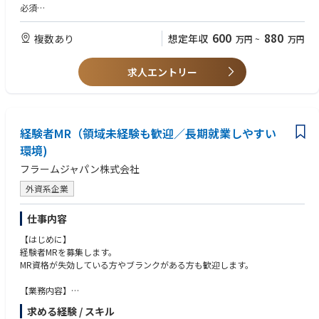
必須
【優遇条件】
600
880
複数あり
想定年収
万円
~
万円
整形外科担当経験ある方
MR認定資格(必須),普通自動車免許(必須)
求人エントリー
経験者MR（領域未経験も歓迎／長期就業しやすい
環境)
フラームジャパン株式会社
外資系企業
仕事内容
【はじめに】
経験者MRを募集します。
MR資格が失効している方やブランクがある方も歓迎します。
【業務内容】
MR業務全般（新薬投入時の営業サポート等）を担当します。
求める経験 / スキル
■新薬投入時のプロモーション