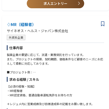
・生化学検査装置
求人エントリー
・その他関連する医療機器・ITシステム
【医療とITに関して】
経営の効率化、診療サービスの質の向上、地域医療連携等を推進している
♢MR（経験者）
医療機関はIT技術の導入に積極的です。
その中で電子カルテを始めとする基幹システムや各診療部門システムはす
サイネオス・ヘルス・ジャパン株式会社
でに医療施設に普及しています。
そのような状況の中で院内の各診療部門システム同士の医療データを一元
外資系企業
化・統合し、さらには電子カルテ等の基幹システムとデータを共有して、
医師の診断から治療までを支援する「診療統合システム」の潜在ニーズが
仕事内容
あります。
製薬企業の要望に応じて、派遣・業務受託を行っています。
また、プロジェクトの規模、契約期間、価格条件など顧客のニーズにお応
【教育環境】
えして柔軟に対応しております。
個人の経験・能力に応じますが、基本的にはじめの1～2年は、経験豊かな
社員によるOJTを通じて業務を習得していただきます。
■プロジェクト例：
最新の業界用語などは社内掲示板などで情報共有するなど、ノウハウの共
・各疾患領域（糖尿病、循環器、消化器、オンコロジー、希少疾患など）
有は社内を挙げて行っています。
求める経験 / スキル
に網羅的に対応
・製品（新薬、長期収載品、ジェネリック医薬品）の対応
【必須の経験・知識】
施設（DPC病院、大学病院、基幹病院、保険薬局本部／店舗、特約店な
・MR経験者
ど）の対応
・MR認定資格、普通自動車運転免許をお持ちの方
・特定製品、特定エリアの請負型
・成果報酬型（KPI設定による価格変動型）
＊レジュメ内に営業成績及び目標達成率の記載をお願い致します。
・多様な人材を活かす特長ある形態（女性管理職育成、シニア人材の再戦