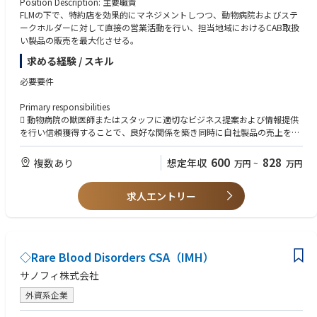
Position Description: 主要職責
FLMの下で、特約店を効果的にマネジメントしつつ、動物病院およびステ
ークホルダーに対して直接の営業活動を行い、担当地域におけるCAB取扱
い製品の販売を最大化させる。
求める経験 / スキル
必要要件
Primary responsibilities
 動物病院の獣医師またはスタッフに適切なビジネス提案および情報提供
を行い信頼獲得することで、良好な関係を築き同時に自社製品の売上を最
大化する。
 動物薬卸店の営業担当者と密接なコミュニケーションにより卸店から最
600
828
複数あり
想定年収
万円
~
万円
大限の協力を得る
Secondary responsibilities
求人エントリー
 様々な分野の製品を持つ組織の特長を生かし、その病院のニーズに合致
したプロダクトミックを提案し病院の中のエランコのプレゼンスを拡大す
る。
Required Experience: (mandatory for hiring)
 小動物薬営業経験者（2年以上）
◇Rare Blood Disorders CSA（IMH）
 様々な製品分野での販売経験
Desirable Experience:
サノフィ株式会社
 複数のエリアでの担当経験
外資系企業
Additional Preferences: その他の要件