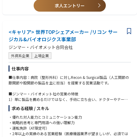
において成果を出す
医療機関や担当製品により、放射線科、心臓血管外科、血管外科などにも
求人エントリー
・オペ室、カテーテル検査室、内視鏡室などでの臨床立ち合い
訪問あり
・KOLドクターとの折衝経験
営業所内において、常に前向きな姿勢で必要と思える発言、提案をする
必要とされる行動規範、倫理規範について模範を示し、グループメンバー
の行動を促すことができる
<キャリア> 世界TOPシェアメーカー /リコン サー
ジカル&バイオロジクス事業部
会社が必要としている勤務地での業務を受け入れることが出来る
ジンマー・バイオメット合同会社
最新の社内外のルールを正しく理解して患者思考の活動を行っている
外資系企業
上場企業
コンプライアンス＆インテグリティ：最新の業界ルールや Sanofi Policyを
仕事内容
常に確認・理解し、自らの行動の振り返りを行い、上長や営業所メンバー
からのフィードバックを踏まえて日々の活動に生かしている
■仕事内容：病院（整形外科）に対しRecon & Surgical製品（人工関節の
膝関節や股関節の製品を主に担当）を提案する営業活動です。
市販後調査・副作用／クレーム対応等完遂：GVP、GPSP、安全性情報、
OUG、品質管理、適正価格維持等各遵守項目を確実に モニタリングし適
■ジンマー・バイオメット社の営業の特徴
切に運用する
1）単に製品を薦めるだけではなく、手術に立ち会い、ドクターやナース
とチームになって患者様のために全力を尽くします。具体的には、オペに
製品を通じた社会への貢献：適切なプロモーションと疾患啓発を継続して
求める経験 / スキル
おける手技の手順説明や技術的フォローなどを行います。そのため、最も
展開し、必要としている全ての患者さんに1日も早く製品を届けることで
重要な点はドクターやナースから信頼を勝ち取ることです。オペの立会い
・優れた対人能力とコミュニケーション能力
社会に貢献する
等を通し、営業自身を積極的に売込むことが求められます。信頼関係を構
・戦略的思考と専門用語への強い理解力
築し、ドクターと対等な立場で話を進めていかなければ、患者の命は救え
・運転免許（AT限定可）
日々のPDCAの重要性を理解し, 組織が定めた実行と報告を完遂することが
ません。
・2年以上の実績のある営業経験（医療機器業界が望ましいが、必須では
できる