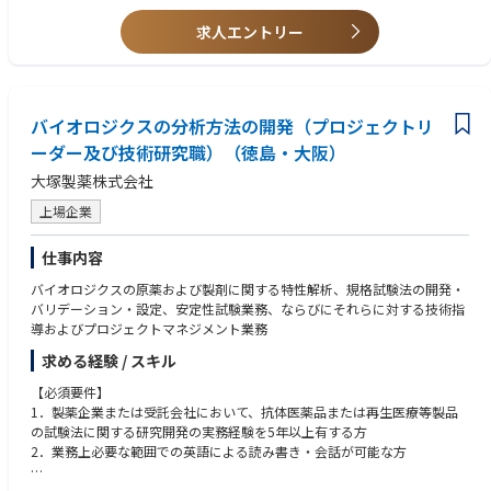
【歓迎条件】
求人エントリー
・バイオロジクス原薬のGMP製造、CMO/CDMOとの技術移管、承認申請
業務、プロジェクト管理および社内外との調整業務に関する実務経験を有
し、英語による会議・プレゼンテーションに対応可能な方
バイオロジクスの分析方法の開発（プロジェクトリ
ーダー及び技術研究職）（徳島・大阪）
大塚製薬株式会社
上場企業
仕事内容
バイオロジクスの原薬および製剤に関する特性解析、規格試験法の開発・
バリデーション・設定、安定性試験業務、ならびにそれらに対する技術指
導およびプロジェクトマネジメント業務
求める経験 / スキル
【必須要件】
1．製薬企業または受託会社において、抗体医薬品または再生医療等製品
の試験法に関する研究開発の実務経験を5年以上有する方
2．業務上必要な範囲での英語による読み書き・会話が可能な方
【歓迎要件】