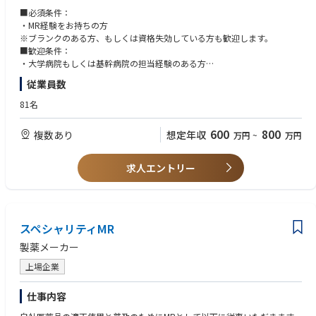
■既存品の市場拡大
■必須条件：
■病院市場攻略 等
・MR経験をお持ちの方
各製薬企業の戦略にしたがい、上記の業務に取り組み、しっかりとクライ
※ブランクのある方、もしくは資格失効している方も歓迎します。
アントとの信頼関係を築いていきます。
■歓迎条件：
・大学病院もしくは基幹病院の担当経験のある方
【CSO所属のMRとは】
・バイオ医薬品取り扱い経験者
従業員数
医薬品・医療機器メーカーなどから依頼を受け、クライアントの営業活動
を受託する企業のことです。
81名
CSOのMRとして働きながら、経験次第でメーカー側への転籍のチャンス
もございます。
600
800
複数あり
想定年収
万円
~
万円
求人エントリー
スペシャリティMR
製薬メーカー
上場企業
仕事内容