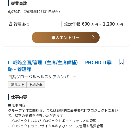
従業員数
バイオロジクスの特性解析・品質試験・安定性試験、CMO/CDMOとの技
術移管、承認申請業務、プロジェクト管理および社外・社内部署との調整
6,070名
（2025年12月31日現在）
業務に関する実務経験を有し、英語による会議・プレゼンテーションに対
応可能な方
600
1,200
複数あり
想定年収
万円
~
万円
求人エントリー
IT戦略企画/管理（主席/主席候補）｜PHCHD IT戦
略・管理課
日系グローバルヘルスケアカンパニー
課長以上
上場企業
仕事内容
■仕事内容
グループ全体に関わる、または戦略的に最重要なITプロジェクトにおい
て、以下の業務を担当いただきます。
- プロジェクトおよびプロジェクトポートフォリオの管理
- プロジェクトライフサイクルおよびリソース管理や品質管理