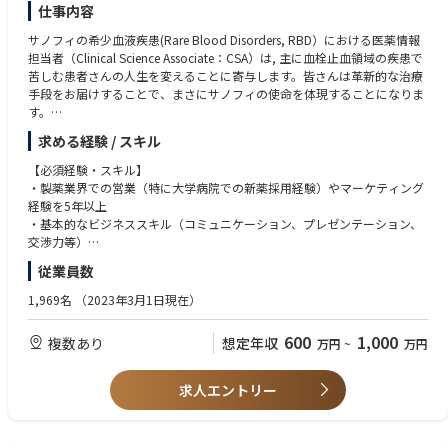
Essential Skills / license: (mandatory for hiring)
仕事内容
 自動車普通免許
サノフィの希少血液疾患(Rare Blood Disorders, RBD）における医薬情報
 高いコミュニケーションスキル
担当者（Clinical Science Associate：CSA）は, 主に血栓止血領域の疾患で
苦しむ患者さんの人生を変えることに寄与します。皆さんは革新的な治療
手段をお届けすることで、まさにサノフィの使命を体現することになりま
す。
求める経験 / スキル
プロダクトプランを理解し, 卓越した実行を推進することで, 免疫性血液疾
患領域におけるリーダーのポジションを確立します。
【必須経験・スキル】
・製薬業界での営業（特に大学病院での新薬採用経験）やマーケティング
ITP（免疫性血小板減少症）および後天性TTP（血栓性血小板減少性紫斑
経験を5年以上
病）の患者さんに、最適な治療選択肢を届けるために、エリアまたは全国
・基本的なビジネススキル（コミュニケーション、プレゼンテーション、
レベルでのプロモーション活動を牽引いただきます。そのために、チーム
交渉力等）
メンバーの協働を促進し、AIやデジタルツールを積極的に活用しながら、
・基本的なコンピュータ / iPad関連スキル： Word、Excel、PowerPoint
従業員数
新しいビジネスモデルの構築に挑戦し続けられる方を求めています。
・結果志向: 目標達成に向けたPDCAサイクルの実践
・リーダーシップ: チームメンバーへのポジティブな影響・サポート能力
1,969名
（2023年3月1日現在）
-サノフィの使命；"人々の暮らしをより良くするため、科学のもたらす奇
・関係構築力: 社内外部門との協働による信頼関係構築
跡を追求する”
・運転免許証（原則）
600
1,000
複数あり
想定年収
万円
~
万円
-RBD Japan CSAとしての理想像；スペシャルティケアビジネスにおい
・MR認定証（原則）
て、患者さんのより良い生活に貢献する処方の行動変容の提案を行いま
す。そのために、患者さん一人ひとりに寄り添った情報提供（ディテーリ
【歓迎する経験・スキル】
求人エントリー
ング）を軸に活動します。医師・医療スタッフの信頼できるパートナーを
・血小板減少症・血栓止血領域での製品担当経験
目指します。また、自身のリーダーシップを発揮しながら、業界で最も称
・KOL/AOL対応・スピーカー育成経験
賛される組織づくりに貢献することを楽しめる方を歓迎します。
・希少疾患領域での活動経験