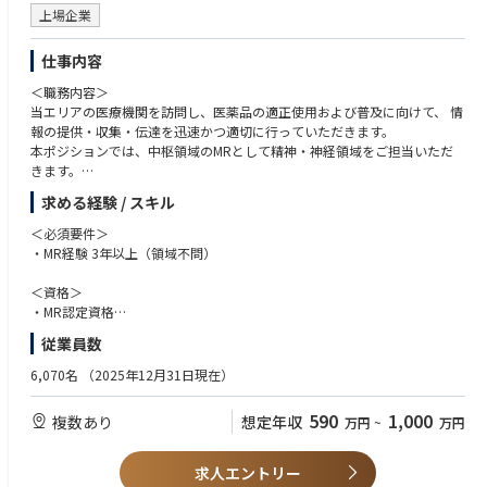
上場企業
仕事内容
＜職務内容＞
当エリアの医療機関を訪問し、医薬品の適正使用および普及に向けて、 情
報の提供・収集・伝達を迅速かつ適切に行っていただきます。
本ポジションでは、中枢領域のMRとして精神・神経領域をご担当いただ
きます。
2024年以降は認知症領域にも関わり、担当先は精神科に加え、脳神経内科
求める経験 / スキル
や介護施設など、幅広い領域にわたります。
＜必須要件＞
・MR経験 3年以上（領域不問）
＜資格＞
・MR認定資格
・普通運転免許
従業員数
＜歓迎要件＞
6,070名
（2025年12月31日現在）
・基幹病院、または大学病院担当経験
・社内外の関係部署と協調して連携、行動できるコミュニケーション能力
590
1,000
複数あり
想定年収
万円
~
万円
・周囲を巻き込みながら、業務を遂行できるリーダーシップ
＜マインド・人柄＞
求人エントリー