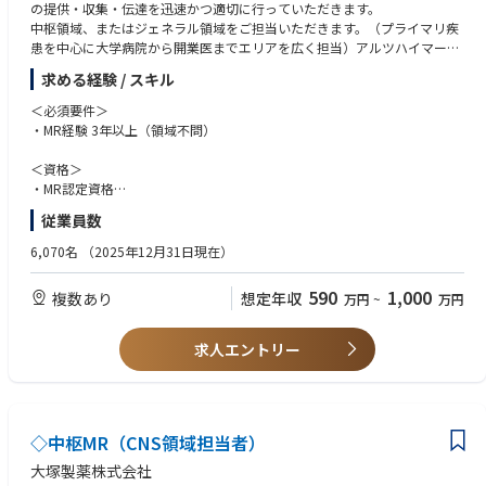
の提供・収集・伝達を迅速かつ適切に行っていただきます。
中枢領域、またはジェネラル領域をご担当いただきます。（プライマリ疾
患を中心に大学病院から開業医までエリアを広く担当）アルツハイマー型
認知症・高血圧・高脂血症、逆流性食道炎、アトピー
求める経験 / スキル
＜必須要件＞
・MR経験 3年以上（領域不問）
＜資格＞
・MR認定資格
・普通運転免許
従業員数
＜歓迎要件＞
6,070名
（2025年12月31日現在）
・基幹病院、または大学病院担当経験
・社内外の関係部署と協調して連携、行動できるコミュニケーション能力
590
1,000
複数あり
想定年収
万円
~
万円
・周囲を巻き込みながら、業務を遂行できるリーダーシップ
＜マインド・人柄＞
求人エントリー
・地域医療に貢献しようとする志のある方
◇中枢MR（CNS領域担当者）
大塚製薬株式会社