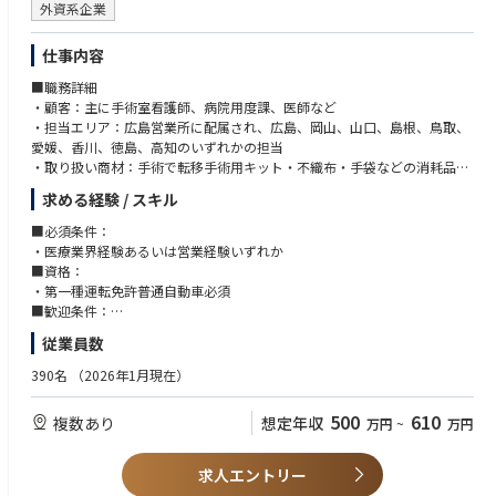
外資系企業
仕事内容
■職務詳細
・顧客：主に手術室看護師、病院用度課、医師など
・担当エリア：広島営業所に配属され、広島、岡山、山口、島根、鳥取、
愛媛、香川、徳島、高知のいずれかの担当
・取り扱い商材：手術で転移手術用キット・不織布・手袋などの消耗品
（ディスポーザブル製品）
求める経験 / スキル
基本的に中四国エリアの病院を訪問しますが、顧客の一部は代理店と連携
■必須条件：
しながら拡販を進めていきます。代理店の営業担当者と連携し、必要に応
・医療業界経験あるいは営業経験いずれか
じた情報収集（病院、代理店より）を慎重に行い、お客様のニーズを把握
■資格：
します。
・第一種運転免許普通自動車必須
■歓迎条件：
・取り扱い商材：手術での置き場所手術用キット・不織布・手袋などの消
法人営業経験(3年以上目安)
従業員数
耗品（ディスポーザブル製品）
医療業界の経験をお持ちの方
※医療業界でなくてもメドライン社における営業と親和性がある候補者様
390名
（2026年1月現在）
■営業スタイル
からのご応募も歓迎です！
基本的に病院への訪問が中心であり、代理店と連携しながら拡販を進めて
500
610
複数あり
想定年収
万円
~
万円
いきます。エンドユーザーへの直接の情報提供活動、代理店の営業担当者
＜求める人物像＞
と連携し、必要に応じた情報収集（病院、代理店より）を行い、お客様の
・常に挑戦する姿勢を持っている方
ニーズを捉えます。
・活力を持ってお客様へ向かい提案できる方
求人エントリー
・1つの事最後までやりきることができる方法