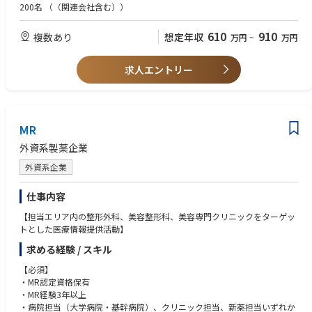
・各エリアの代理店と情報共有をし新規開業時へ提案を行う。
・コミュニケーションスキル、プレゼンテーションスキル
200名
（（関連会社含む））
・代理店の販売実績と活動状況の把握と管理
・分析力、計画策定・実行力、コミュニケーションスキル
・代理店営業担当との同行訪問及び案件フォロー
・エネルギッシュ且つ情熱的な方
610
910
複数あり
想定年収
万円
~
万円
■販売管理および社内連携業務
・販売案件管理、需要予測、在庫調整
求人エントリー
・Tech部門による顧客対応のサポート及びマーケティング部門との連携
による販促資料の情報提供
ーFront Line Care (FLC) 部門 ー
・Baxterの病院向けケア・ポートフォリオを担い、手術室から病棟に至る
MR
まで医療従事者を支援します。
外資系製薬企業
・患者モニタリングシステム、心臓診断機器、身体診察・診断ツール、視
覚スクリーニング技術など、信頼性の高い製品群を取り扱っています。
外資系企業
・医療従事者が患者のベッドサイドで、安全かつ効率的なケアを提供でき
るよう支援する製品・ソリューションを提供します。
仕事内容
【担当エリア内の整形外科、美容整形科、美容専門クリニックをターゲッ
【募集エリア】
トとした医療情報提供活動】
・関西～西日本エリア(出張あり)
求める経験 / スキル
※バスクタージャパン㈱で採用後、グループ企業(子会社)である「Welch A
【必須】
llyn 社」へ出向となります。
・MR認定資格保有
・MR経験3年以上
・病院担当（大学病院・基幹病院）、クリニック担当、新薬担当いずれか