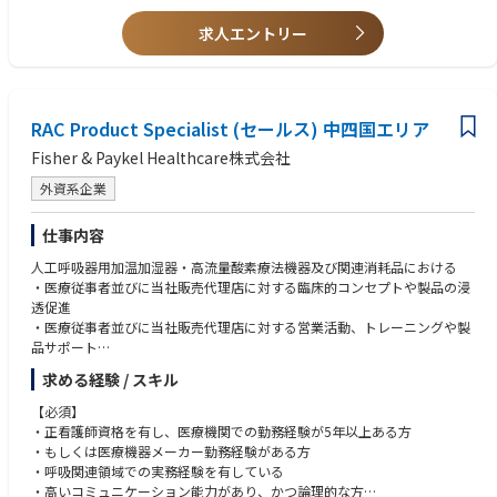
求人エントリー
RAC Product Specialist (セールス) 中四国エリア
Fisher & Paykel Healthcare株式会社
外資系企業
仕事内容
人工呼吸器用加温加湿器・高流量酸素療法機器及び関連消耗品における
・医療従事者並びに当社販売代理店に対する臨床的コンセプトや製品の浸
透促進
・医療従事者並びに当社販売代理店に対する営業活動、トレーニングや製
品サポート
・担当地域における拡販施策の立案・遂行並びに市場動向の情報収集
求める経験 / スキル
【必須】
・正看護師資格を有し、医療機関での勤務経験が5年以上ある方
・もしくは医療機器メーカー勤務経験がある方
・呼吸関連領域での実務経験を有している
・高いコミュニケーション能力があり、かつ論理的な方