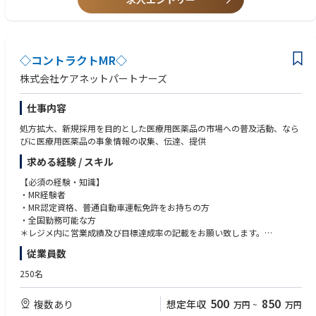
・（シニアクラスの場合）プロジェクト全体の進捗管理、予算管理、およ
の方
び若手研究員の育成・リード
・多職種（ビジネス職・エンジニア等）や外部パートナーと円滑に連携で
きるコミュニケーション力
■対外対応
・共同研究先や顧客との打ち合わせ、技術説明、営業活動への同行
◇コントラクトMR◇
・最新の学会・論文を活用した技術調査および特許出願の検討
株式会社ケアネットパートナーズ
仕事内容
【本ポジションの魅力】
合成生物学の最先端技術を活用し、新しい産業を０から創り出すことがで
処方拡大、新規採用を目的とした医療用医薬品の市場への普及活動、なら
きます。
びに医療用医薬品の事象情報の収集、伝達、提供
どのプロジェクトに参加していただく場合も、一貫して「新しいことをや
る」を実践できます。
求める経験 / スキル
「ゲノム編集を用いてこんな社会課題を解決したい」「こんなことを実現
【必須の経験・知識】
したい」などのご自身のアイデアをもとに、研究やビジネスを推進してい
・MR経験者
ける環境です。
・MR認定資格、普通自動車運転免許をお持ちの方
・全国勤務可能な方
＊レジメ内に営業成績及び目標達成率の記載をお願い致します。
MR認定資格、運転免許証
従業員数
250名
500
850
複数あり
想定年収
万円
~
万円