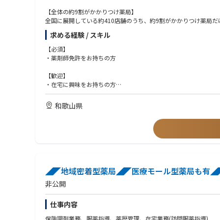
【全体の約9割がかかりつけ薬局】
全国に展開している約410店舗のうち、約9割がかかりつけ薬局だ
在宅医療実施店舗、地域医療の拠点としては業界トップクラス。
求める経験 / スキル
調剤報酬の面でも地域支援体制加算の要件を多くの店舗が満たし
営業利益率でみても業界トップクラスの安定した経営基盤を実現
【必須】
・薬剤師免許をお持ちの方
【医療モール事業の強み、クリニックとの緊密連携】
全国190カ所以上の医療モールを手掛け、クリニックと連携し、
【歓迎】
拠点となっています。
・在宅に興味をお持ちの方
・調剤薬局での実務経験をお持ちの方
【様々なキャリアパスを実現できる自己申告制度、社内公募制度
・管理薬剤師経験をお持ちの方
和歌山県
店長・管理薬剤師などの店舗管理をご経験された後は複数店舗を
・病院、OTC薬剤師としてご勤務の方もお待ちしております
報など様々な方面へのキャリアパスがあります。
《求める人物像》
・マネジメントスキルを身につけることに積極的な方
・技術、知識の取得に自発的、積極的な方
・かかりつけ薬剤師取得に前向きな方
◢◤地域密着型薬局◢◤医療モール型薬局も有◢◤
非公開
仕事内容
保険調剤業務、服薬指導、薬歴管理、在宅業務(訪問服薬指導)