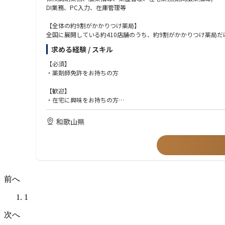
DI業務、PC入力、在庫管理等
【全体の約9割がかかりつけ薬局】
全国に展開している約410店舗のうち、約9割がかかりつけ薬局だ
在宅医療実施店舗、地域医療の拠点としては業界トップクラス。
求める経験 / スキル
調剤報酬の面でも地域支援体制加算の要件を多くの店舗が満たし
営業利益率でみても業界トップクラスの安定した経営基盤を実現
【必須】
・薬剤師免許をお持ちの方
【医療モール事業の強み、クリニックとの緊密連携】
全国190カ所以上の医療モールを手掛け、クリニックと連携し、
【歓迎】
拠点となっています。
・在宅に興味をお持ちの方
・調剤薬局での実務経験をお持ちの方
【様々なキャリアパスを実現できる自己申告制度、社内公募制度
・管理薬剤師経験をお持ちの方
和歌山県
店長・管理薬剤師などの店舗管理をご経験された後は複数店舗を
・病院、OTC薬剤師としてご勤務の方もお待ちしております
報など様々な方面へのキャリアパスがあります。
《求める人物像》
・マネジメントスキルを身につけることに積極的な方
・技術、知識の取得に自発的、積極的な方
・かかりつけ薬剤師取得に前向きな方
前へ
1
次へ