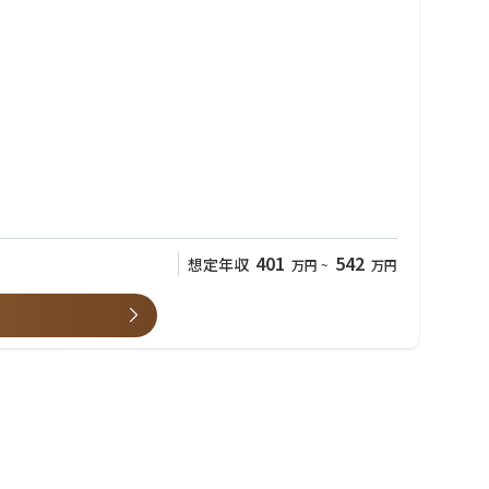
401
542
想定年収
万円
~
万円
だけでなく薬剤師向けの研修担当、医療モール開発、人材採用、広