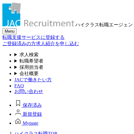
ハイクラス転職
エージェン
Menu
転職支援サービスに登録する
ご登録済みの方
求人紹介を申し込む
求人検索
転職希望者
採用担当者
会社概要
JACで働きたい方
FAQ
お問い合わせ
保存済み
新規登録
Mypage
ハイクラス転職TOP