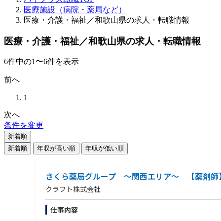
医療施設（病院・薬局など）
医療・介護・福祉／和歌山県の求人・転職情報
医療・介護・福祉／和歌山県の求人・転職情報
6
件
中の
1
〜
6
件を表示
前へ
1
次へ
条件を変更
新着順
新着順
年収が高い順
年収が低い順
さくら薬局グループ ～関西エリア～ 【薬剤師
クラフト株式会社
仕事内容