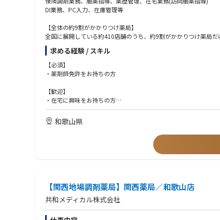
保険調剤業務、服薬指導、薬歴管理、在宅業務(訪問服薬指導)
DI業務、PC入力、在庫管理等
【全体の約9割がかかりつけ薬局】
全国に展開している約410店舗のうち、約9割がかかりつけ薬局だ
在宅医療実施店舗、地域医療の拠点としては業界トップクラス。
求める経験 / スキル
調剤報酬の面でも地域支援体制加算の要件を多くの店舗が満たし
営業利益率でみても業界トップクラスの安定した経営基盤を実現
【必須】
・薬剤師免許をお持ちの方
【医療モール事業の強み、クリニックとの緊密連携】
全国190カ所以上の医療モールを手掛け、クリニックと連携し、
【歓迎】
拠点となっています。
・在宅に興味をお持ちの方
・調剤薬局での実務経験をお持ちの方
【様々なキャリアパスを実現できる自己申告制度、社内公募制度
・管理薬剤師経験をお持ちの方
和歌山県
店長・管理薬剤師などの店舗管理をご経験された後は複数店舗を
・病院、OTC薬剤師としてご勤務の方もお待ちしております
報など様々な方面へのキャリアパスがあります。
《求める人物像》
・マネジメントスキルを身につけることに積極的な方
・技術、知識の取得に自発的、積極的な方
・かかりつけ薬剤師取得に前向きな方
【関西地場調剤薬局】関西薬局／和歌山店
共和メディカル株式会社