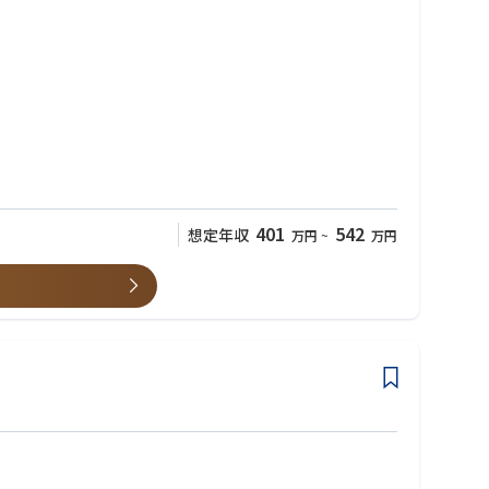
401
542
想定年収
万円
~
万円
だけでなく薬剤師向けの研修担当、医療モール開発、人材採用、広