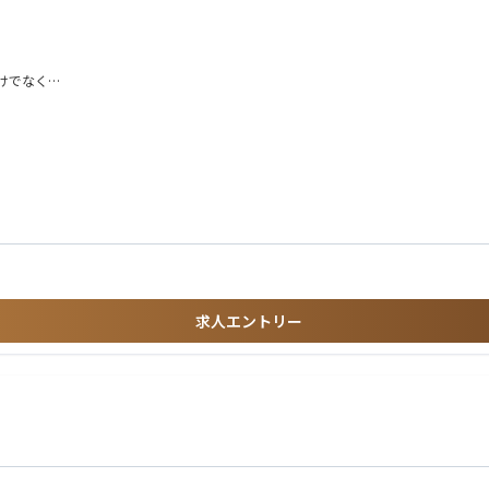
けでなく
ているため
。
地域医療の
】
統括するエリアマネージャー、さらに多くの店舗を統括していく支店長、ブロック長
求人エントリー