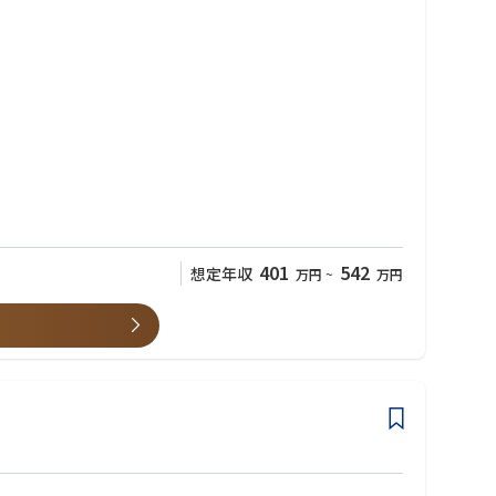
401
542
想定年収
万円
~
万円
だけでなく薬剤師向けの研修担当、医療モール開発、人材採用、広