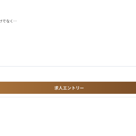
けでなく
ているため
。
地域医療の
】
統括するエリアマネージャー、さらに多くの店舗を統括していく支店長、ブロック長
求人エントリー