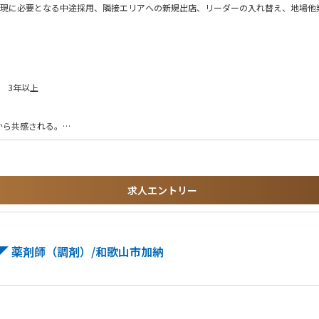
実現に必要となる中途採用、隣接エリアへの新規出店、リーダーの入れ替え、地場他
ージャー、ご利用者・家族）のCX（より良いお客様体験）を高め、売上成長を強力
動変容を迅速に進める
データに基づき、生産性を大幅に高めていく
 3年以上
から共感される。
中で、さらに成長率を引き上げていく「売上成長にフルコミットした組織」で、拠点の
ため耳の痛い事も伝える。
的な活動を決め、やり抜く。
的スピードで実施しており、急速な組織変革を、拠点の総責任者として、本部長・統
化する。
、介護ビジネスというコアの領域で、大変革を自らの手でリードし、事業成果に直結
いを感じさせ、お客様価値向上につなげる。
遂げていく経験 (現在、全体で70名強の営業所長の年齢層は新卒たたき上げの20
求人エントリー
にしない。（ハンズオンを最も大事にしています）
 薬剤師（調剤）/和歌山市加納