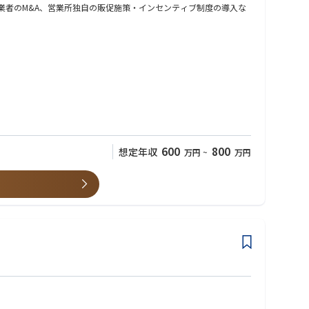
業者のM&A、営業所独自の販促施策・インセンティブ制度の導入な
に進める
総責任者として、大きな裁量で、30名規模の組織の変革をリードす
600
800
想定年収
万円
~
万円
括部長と議論しながら、体現していく経験
させていく経験
代から他業界での拠点長経験者の50代まで幅広くご活躍されていま