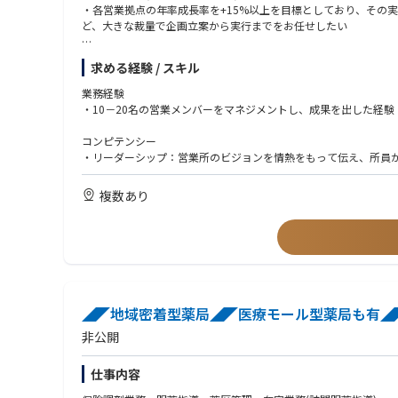
・各営業拠点の年率成長率を+15%以上を目標としており、その
ど、大きな裁量で企画立案から実行までをお任せしたい
■アカウンタビリティ
求める経験 / スキル
・社員のEX（社員の仕事のやりがい）を高め、お客様（ケアマネ
・事業本部のビジョンを言語化し、各現場に浸透させ、社員の行
業務経験
・業務プロセスの継続的なカイゼンを行う仕組みを作り、事実・
・10－20名の営業メンバーをマネジメントし、成果を出した経験
・新規サービス提案等の新たな取り組みを生み出していく
コンピテンシー
■得られる経験
・リーダーシップ：営業所のビジョンを情熱をもって伝え、所員
・2024年度の年成長率は10%を大きく上回っています。その
・チームワーク：メンバーやお客様の話を傾聴し、相手の成長の
る経験
・達成指向性：業務目標の達成に情熱を持ち、達成に向けた具体
複数あり
・全社では社員数2,500名程度ではありながら、大変革を圧倒
・イノベーション：日々のカイゼンを継続的に行い、効果を可視
・日本の社会保障の持続性が国としての最重要テーマであるなか
・社員とお客様が原点：顧客価値と顧客価値を生む社員へやりが
・年齢問わず実力で評価される人事制度の中で、大きな変革を成し
す)
ワークスタイル
・自らアイデアを言語、図表、文章に起こし、その活動を人任せ
◢◤地域密着型薬局◢◤医療モール型薬局も有◢◤
非公開
仕事内容