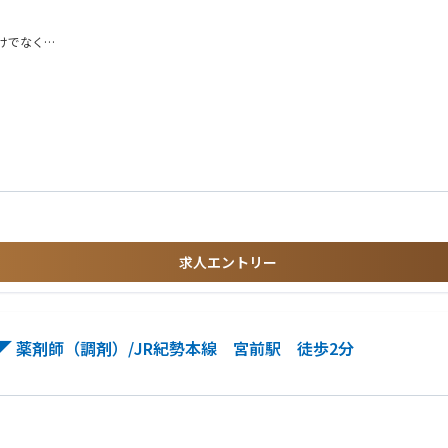
けでなく
ているため
。
地域医療の
】
統括するエリアマネージャー、さらに多くの店舗を統括していく支店長、ブロック長
求人エントリー
 薬剤師（調剤）/JR紀勢本線 宮前駅 徒歩2分