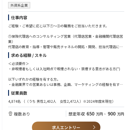
外資系企業
仕事内容
ご経験・ご希望に応じ以下①～③の職務をご担当いただきます。
①保険代理店へのコンサルティング営業（代理店営業・金融機関代理店営
業）
代理店の教育・指導・管理や販売チャネルの開拓・開発、担当代理店にお
ける個人情報管理の強化に関する対策の実施、募集管理業務を担っていた
求める経験 / スキル
だきます。
＜必須要件＞
②保険事務/企画スタッフ（契約サービス部）
・非喫煙者もしくは入社時点で喫煙されない・禁煙する意志がある方(*)
保険契約に関わる入口（契約の引き受け）から出口（保険金支払い）まで
の諸手続きの実務から将来的には事務企画などに携わっていただきます。
以下いずれかの経験を有する方。
・金融業界での営業あるいは事務、企画、マーケティングの経験を有する
■具体的には以下のような部署がございます
方
従業員数
・保険申込みの承諾に関する業務（契約部）
・業界問わずマーケティングの経験を有する方
・保険契約（第一分野・第三分野）の引受可否判断業務（契約審査部）
・広告代理店あるいは事業会社での広告宣伝部での経験を有する方
4,874名
（（うち 男性2,402人 女性2,472人）※2024年度末現在）
・保険契約の名義変更や保障変更など契約保全業務（契約保全部）
・保険料の請求および収納に関する業務（料金部）
＜歓迎要件＞
650
900
複数あり
想定年収
万円
~
万円
・契約管理事務・サービス・基盤に関わる企画および調整業務等、契約サ
以下いずれかの経験を有する方。
ービス部門全体の事務企画に関わる業務（契約サービス統括部/契約サー
・金融業界での実務経験
ビスデザイン部）
・法人営業の実務経験
求人エントリー