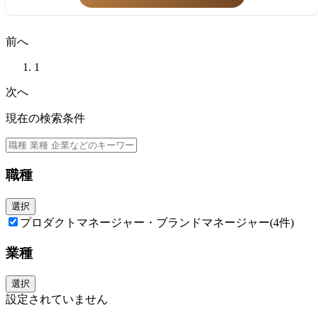
※契約管理に関わる事務を担当する部門を契約サービス部門と呼んでおり
・生保業界/損保業界での代理店営業の経験
ます。
(*)当社は「『生きる』を創るリーディングカンパニー」として、そして何
③マーケティングスタッフ（マーケティング部）
前へ
よりも社員の健康維持・増進のために、「2028年までに社員の喫煙率を
■マーケティング企画スタッフ（商品開発・広告宣伝・戦略立案等）
０％にする」ことを目指して、禁煙を促進する取り組みを強化していま
■マーケティングサポートスタッフ（パンフレットやDMなどの資材作
す。上記背景より入社時点で非喫煙者であることを募集要項に記載してい
1
成・営業教育等）
ます。
■代理店管理スタッフ（代理店支援に関わる企画立案等）
次へ
■営業推進スタッフ（代理店支援に関わるセールスマーケティング等）
現在の検索条件
＝＝＝＝＝＝＝＝＝＝＝＝＝＝＝＝＝＝＝＝＝＝＝＝＝＝
【人材マネジメント制度改革について】
2024年をゴールとした中期経営戦略を策定し、5つの戦略を実行すること
職種
で「生きる」を作るリーディングカンパニーへの飛躍を目指します。
＜5つの戦略＞
1、多様な人財の力を引き出す人材マネジメント
選択
2、「生きる」を作るエコシステム戦略
プロダクトマネージャー・ブランドマネージャー
(4件)
3、持続的成長に向けたファイナンス戦略
4、ステークホルダーへ新たな価値を提供するデジタルトランスフォーメ
業種
ーションとアジャイル戦略
5、積極的で機動的な業務執行を促進する今日子なガバナンスとERM戦略
選択
その中でも更なるアフラックの成長の為には「人材が活躍する事」を重要
設定されていません
視しており、以下の様なスローガンを掲げております。