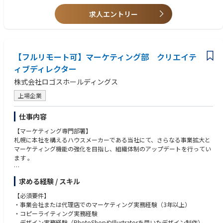
顧客のニーズと市場のトレンドを理解し、ヌーラボのミッションに共感し
顧客の声をただ聞くだけでなく、ヌーラボのミッションに共感してプロダ
ながら魅力的な製品を提供し続けます。
クト開発に取り組んでいただきたいと考えます。
求人エントリー
プロダクト戦略の策定・実行、プロダクトビジョン / ロードマップの策
進んでアウトプット・言語化できるスキル
定・優先順位付けと実行を担います。
リモートワーク中心の働き方において、想いや考えを言語化する力、能動
まずはいくつかのチームを担当してもらい、プロダクト・顧客・チームの
的なコミュニケーションが必要になります。
理解を深めていただきます。
グローバルへのマインドセット
【フルリモート可】マーケティング部 クリエイテ
英語でのコミュニケーションに抵抗がない方（翻訳ツールの利用可 / 今後
■プロダクト要件定義とプロジェクトマネジメント
海外メンバーとの連携を強化していきます）
ィブディレクター
ユーザーストーリーや要件定義などをPRDに落とし込み、開発要件を明確
株式会社ロゴスホールディングス
化します。
【歓迎要件】
エンジニアやデザイナーと協働し、アジャイル開発の手法を活用したプロ
バックオフィス向け事業に関するユーザー像・ドメインの深い解像度
上場企業
ジェクトを推進します。
ユーザーリサーチ・インタビューの実施および開発プロセスへの組み込
み、改善をリードした経験
仕事内容
■効果測定とデータ分析
データ分析スキル（SQL / Mixpanel / Tableau等の利用経験）とクリエイ
パフォーマンス測定、ユーザー行動ログや調査結果の分析・振り返りを通
ティブな発想を併せ持つ方
【マーケティング専門部署】
して、継続的な改善を推進します。
UXデザインやUI設計に関する知識、またはプロジェクトマネジメント関連
札幌に本社を構えるハウスメーカーである当社にて、さらなる事業拡大と
の資格（PMP等）
マーケティング機能の強化を目指し、組織体制のアップデートを行ってい
■ステークホルダーとのコミュニケーション
ます 。
開発、デザイン、カスタマーサクセス、カスタマーサポート、マーケティ
ングチームなど多様なチームとの連携を通じたプロジェクト推進を担いま
■業務内容
す（同社では海外拠点にもデザインチーム、マーケティングチームのメン
求める経験 / スキル
中長期的な企業価値を高める「ブランディング戦略」の立案・推進と、
バーが在籍しています）。
目先の反響（リード）を獲得する「ダイレクトマーケティング」の両輪を
【必須要件】
ユーザーやコミュニティとの対話（インタビュー、ユーザーフィードバッ
回し、
・事業会社または代理店でのマーケティング実務経験（3年以上）
ク）を通じたニーズの把握を進めます。
クリエイティブ全体のクオリティを統括・牽引していただきます。
・コピーライティング実務経験
デザイン実務経験（PhotoShopやIllustratorを用いたデザイン制作）