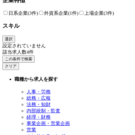
企業特徴
日系企業
(3件)
外資系企業
(1件)
上場企業
(3件)
スキル
選択
設定されていません
該当求人数
4
件
この条件で検索
クリア
職種から求人を探す
人事・労務
総務・広報
法務・知財
内部統制・監査
経理・財務
事業企画・営業企画
営業