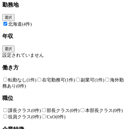
＜スローガン＞
勤務地
「多様な人財が自律的に働き、強みを活かし、最大限に力を発揮しなが
ら、主体的にキャリア構築できる環境を実現する」
選択
＜具体的な取り組み＞
北海道
(4件)
■AflacCafé
希望する自己啓発セミナーへの参加をはじめ、通信教育やビジネススクー
年収
ルの受講料やセミナーや業務に関連する各種試験の受験料などを、年間5
万円を上限として費用を援助します。
選択
■キャリア開発計画書（CDP*）
設定されていません
意欲があり、希望する社員は、職務記述書をベースに「キャリア開発計画
書」を作成し、上司や会社は、社員の自律的なキャリア形成・能力開発を
働き方
支援します。
■海外、国内留学制度
転勤なし
(1件)
在宅勤務可
(1件)
副業可
(1件)
海外勤
国内外の大学院へ最大2年間の留学を通じて、次世代のアフラックの経営
務あり
(0件)
を担うための高度な能力を修得、その能力発揮を期待する制度です。
職位
課長クラス
(0件)
部長クラス
(0件)
本部長クラス
(0件)
役員クラス
(0件)
CxO
(0件)