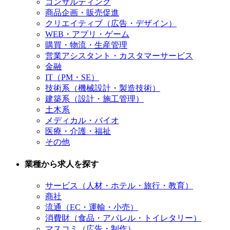
コンサルティング
商品企画・販売促進
クリエイティブ（広告・デザイン）
WEB・アプリ・ゲーム
購買・物流・生産管理
営業アシスタント・カスタマーサービス
金融
IT（PM・SE）
技術系（機械設計・製造技術）
建築系（設計・施工管理）
土木系
メディカル・バイオ
医療・介護・福祉
その他
業種から求人を探す
サービス（人材・ホテル・旅行・教育）
商社
流通（EC・運輸・小売）
消費財（食品・アパレル・トイレタリー）
マスコミ（広告・制作）