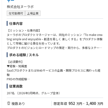
ャー
株式会社ヌーラボ
在宅勤務可
上場企業
仕事内容
【ミッション・仕事内容】
ヌーラボのプロダクトマネージャーは、同社のミッション「To make crea
ting simple and enjoyable – 創造を易しく 楽しくする」をプロダクト体験
として市場に届ける責任を担っています。
プロダクトのビジョンとロードマップの策定・実行から、多様なステーク
ホルダーのハブとなり、リリース後の市場浸透施策まで、PdMとPMMの両
求める経験 / スキル
面を横断的に担当します。
【必須要件】
【具体的な挑戦課題】
▼経験・知識面
プロダクト戦略・ビジョン・ロードマップの策定と優先順位付け
SaaSプロダクトまたはWebサービスの企画・開発プロセスに携わった経
データ構造や制約を理解した上での、PRD（プロダクト要件定義書）への
験
落とし込み
PRDの作成経験
パフォーマンス測定やユーザー行動ログの分析を通じた継続的な改善
エンジニアやデザイナーとの協業経験
従業員数
開発・デザイン・CS・マーケティングなど、多様なチームとの共創・合意
アジャイル開発（Scrum / Kanbanなど）の手法を用いたPM経験
形成
定量・定性データ分析の基礎知識およびBIツールの利用経験
207名
（2026年3月時点、グループ全体）
【具体的な仕事内容】
▼素養・スキル面
952
1,400
複数あり
想定年収
万円
~
万円
■ヌーラボサービスの事業規模拡大
遊び心を持って取り組むことができる