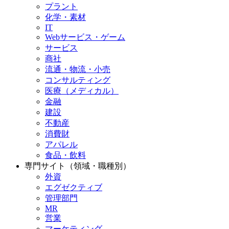
プラント
化学・素材
IT
Webサービス・ゲーム
サービス
商社
流通・物流・小売
コンサルティング
医療（メディカル）
金融
建設
不動産
消費財
アパレル
食品・飲料
専門サイト（領域・職種別）
外資
エグゼクティブ
管理部門
MR
営業
マーケティング