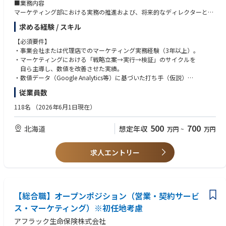
■業務内容
マーケティング部における実務の推進および、将来的なディレクターとし
て各ブランド
求める経験 / スキル
（ロゴスホーム、豊栄建設など）のマーケティング戦略・実行の指揮を担
っていただきます。
【必須要件】
●戦略立案・実行: 各事業会社の商談目標達成に向けた集客戦略の策定。
・事業会社または代理店でのマーケティング実務経験（3年以上）。
●KPI管理・分析: GAデータや予算管理シートを用いた効果測定やPDCAサ
・マーケティングにおける「戦略立案→実行→検証」のサイクルを
イクルの構築 。
自ら主導し、数値を改善させた実績。
●リソース・予算管理: 各ブランドに割り振られたマーケティング予算の
・数値データ（Google Analytics等）に基づいた打ち手（仮説）
最適化 。
を導き出す分析能力。
従業員数
●外部パートナー連携: 広告代理店や制作会社との折衝およびプロジェク
・KGI・KPIから逆算した施策を検討・実施できる論理的思考力と実行力。
ト進行 。
・複数の関係者や部署を巻き込んでプロジェクトを推進できる
118名
（2026年6月1日現在）
●最新技術の導入検討: 生成AIの活用やCRMのリプレイス検討など、業務効
コミュニケーション能力。
率化と成約率向上に向けた仕組みづくり 。
【歓迎】
500
700
北海道
想定年収
万円
~
万円
・住宅・不動産業界でのマーケティング経験。
・CRM／MA（SalesforceやHubSpotなど）の運用・活用経験 。
・AIツールを活用した業務効率化の実践経験 。
求人エントリー
・マネジメント、またはリーダーとしてのチーム牽引経験。
【総合職】オープンポジション（営業・契約サービ
ス・マーケティング）※初任地考慮
アフラック生命保険株式会社