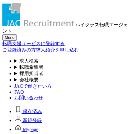
ハイクラス転職
エージェ
ント
Menu
転職支援サービスに登録する
ご登録済みの方
求人紹介を申し込む
求人検索
転職希望者
採用担当者
会社概要
JACで働きたい方
FAQ
お問い合わせ
保存済み
新規登録
Mypage