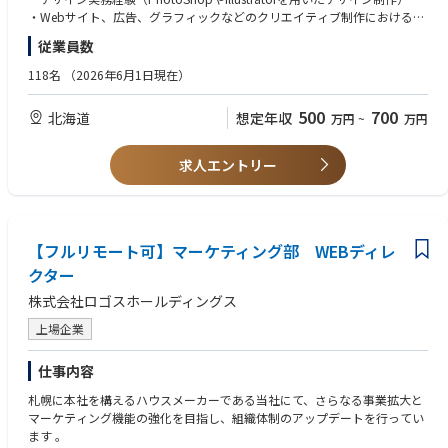
・コーポレートブランド戦略、世界観の策定・管理
・Webサイト、広告、グラフィックなどのクリエイティブ制作におけるデ
・広告、Webサイト、パンフレット、動画等におけるクリエイティブ（デ
ィレクション、またはクオリティ管理の実務経験
従業員数
ザイン・コピー等）のクオリティ統括
・複数の関係者や部署を巻き込んでプロジェクトを推進できるコミュニケ
・外部の制作会社、デザイナー、撮影チーム等の選定・折衝・ディレクシ
ーション能力
118名
（2026年6月1日現在）
ョン
【歓迎要件】
500
700
北海道
想定年収
万円
~
万円
・住宅・不動産業界でのマーケティング経験。
・コーポレートブランディング、またはインナーブランディングの企画・
推進経験
求人エントリー
【求める人物像】
・ロジックとクリエイティブのバランス感覚がある方
（数字に基づく客観的な判断と、感性や表現へのこだわりの両方を持て
【フルリモート可】マーケティング部 WEBディレ
る方）
・経営陣や他部署とフラットに議論を交わし、会社の「大義名分（パーパ
クター
ス）」を具体的な形に落とし込める方
株式会社ロゴスホールディングス
上場企業
仕事内容
札幌に本社を構えるハウスメーカーである当社にて、さらなる事業拡大と
マーケティング機能の強化を目指し、組織体制のアップデートを行ってい
ます 。