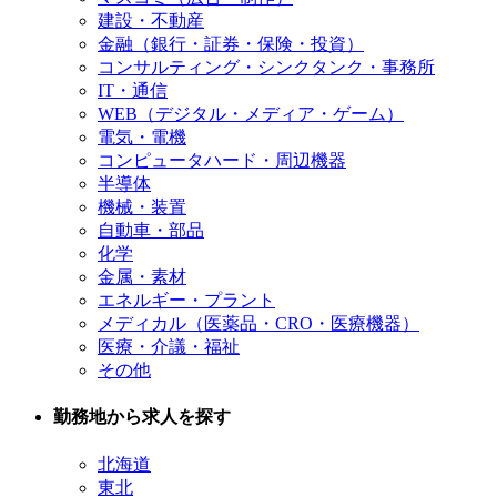
建設・不動産
金融（銀行・証券・保険・投資）
コンサルティング・シンクタンク・事務所
IT・通信
WEB（デジタル・メディア・ゲーム）
電気・電機
コンピュータハード・周辺機器
半導体
機械・装置
自動車・部品
化学
金属・素材
エネルギー・プラント
メディカル（医薬品・CRO・医療機器）
医療・介議・福祉
その他
勤務地から求人を探す
北海道
東北