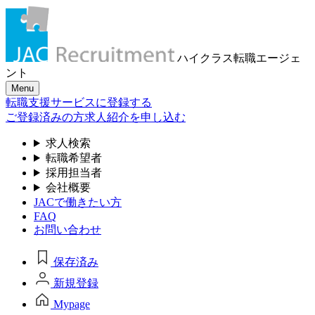
ハイクラス転職
エージェ
ント
Menu
転職支援サービスに登録する
ご登録済みの方
求人紹介を申し込む
求人検索
転職希望者
採用担当者
会社概要
JACで働きたい方
FAQ
お問い合わせ
保存済み
新規登録
Mypage