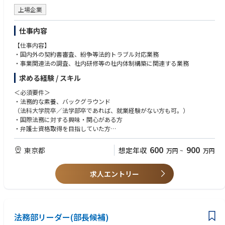
上場企業
仕事内容
【仕事内容】
・国内外の契約書審査、紛争等法的トラブル対応業務
・事業関連法の調査、社内研修等の社内体制構築に関連する業務
求める経験 / スキル
＜必須要件＞
・法務的な素養、バックグラウンド
（法科大学院卒／法学部卒であれば、就業経験がない方も可。）
・国際法務に対する興味・関心がある方
・弁護士資格取得を目指していた方
【歓迎要件】
600
900
東京都
想定年収
万円
~
万円
・企業法務経験3年以上（特に英文契約書審査の業務経験）
・語学的素養(英語TOEIC LR750～レベル歓迎、学習意欲があれば現状スコ
求人エントリー
ア低くても可。)
法務部リーダー(部長候補)