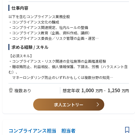
仕事内容
以下を含むコンプライアンス業務全般
・コンプライアンス文化の醸成
・コンプライアンス関連規定、社内ルールの整備
・コンプライアンス教育（企画、資料作成、講師）
・コンプライアンス委員会／リスク管理の企画・運営
・内部通報制度（調査を含む）の運用
求める経験 / スキル
等
【必須スキル】
・コンプライアンス・リスク関連の全社施策の企画推進経験
・贈収賄防止、利益相反、個人情報保護、下請法、労務（ハラスメント含
む）、
マネーロンダリング防止のいずれかもしくは複数分野の知見
【歓迎スキル】
1,000
1,250
複数あり
想定年収
万円
~
万円
・ビジネスレベルの英語力（海外とのEメール、会議等）
求人エントリー
コンプライアンス担当 担当者