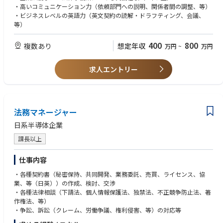
・高いコミュニケーション力（依頼部門への説明、関係者間の調整、等）
・ビジネスレベルの英語力（英文契約の読解・ドラフティング、会議、
等）
400
800
複数あり
想定年収
万円
~
万円
求人エントリー
法務マネージャー
日系半導体企業
課長以上
仕事内容
・各種契約書（秘密保持、共同開発、業務委託、売買、ライセンス、協
業、等（日英））の作成、検討、交渉
・各種法律相談（下請法、個人情報保護法、独禁法、不正競争防止法、著
作権法、等）
・争訟、訴訟（クレーム、労働争議、権利侵害、等）の対応等