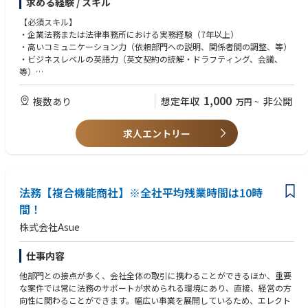
求める経験 / スキル
【必須スキル】
・企業法務または法律事務所における実務経験（7年以上）
・高いコミュニケーション力（依頼部門への説明、関係者間の調整、等）
・ビジネスレベルの英語力（英文契約の読解・ドラフティング、会議、
等）
1,000
複数あり
想定年収
非公開
万円
~
【歓迎スキル】
・弁護士資格（日本、米国、等）
求人エントリー
・新しい技術に好奇心を持てる方
法務【複合機能商社】※全社平均残業時間は10時
間！
株式会社Asue
仕事内容
他部門との接点が多く、会社全体の取引に携わることができるほか、重要
な案件では常に法務のサポートが求められる環境にあり、直接、経営の方
向性に関わることができます。幅広い事業を展開しているため、エレクト