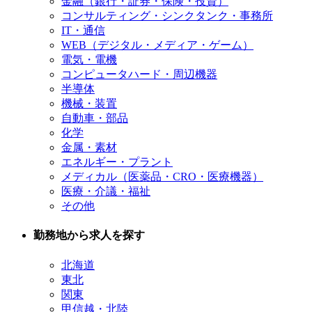
金融（銀行・証券・保険・投資）
コンサルティング・シンクタンク・事務所
IT・通信
WEB（デジタル・メディア・ゲーム）
電気・電機
コンピュータハード・周辺機器
半導体
機械・装置
自動車・部品
化学
金属・素材
エネルギー・プラント
メディカル（医薬品・CRO・医療機器）
医療・介議・福祉
その他
勤務地から求人を探す
北海道
東北
関東
甲信越・北陸