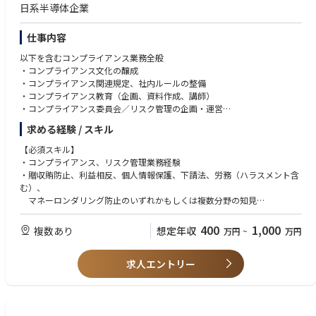
日系半導体企業
仕事内容
以下を含むコンプライアンス業務全般
・コンプライアンス文化の醸成
・コンプライアンス関連規定、社内ルールの整備
・コンプライアンス教育（企画、資料作成、講師）
・コンプライアンス委員会／リスク管理の企画・運営
・内部通報制度（調査を含む）の運用
求める経験 / スキル
等
【必須スキル】
・コンプライアンス、リスク管理業務経験
・贈収賄防止、利益相反、個人情報保護、下請法、労務（ハラスメント含
む）、
マネーロンダリング防止のいずれかもしくは複数分野の知見
400
1,000
複数あり
想定年収
万円
~
万円
【歓迎スキル】
・コンプライアンス・リスク関連の全社施策の企画推進経験
求人エントリー
・ビジネスレベルの英語力（海外とのEメール、会議等）