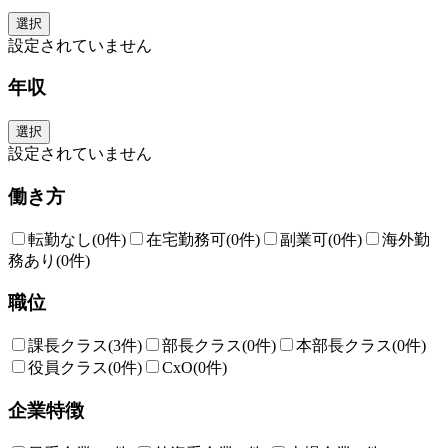
選択
設定されていません
年収
選択
設定されていません
働き方
転勤なし
(0件)
在宅勤務可
(0件)
副業可
(0件)
海外勤
務あり
(0件)
職位
課長クラス
(3件)
部長クラス
(0件)
本部長クラス
(0件)
役員クラス
(0件)
CxO
(0件)
企業特徴