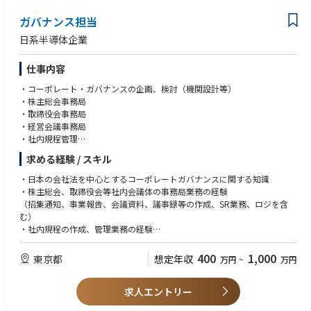
ガバナンス担当
日系半導体企業
仕事内容
・コーポレート・ガバナンスの企画、検討（機関設計等）
・株主総会事務局
・取締役会事務局
・経営会議事務局
・社内規程管理
・その他コーポレートガバナンスに関連する業務
求める経験 / スキル
・日本の会社法を中心とするコーポレートガバナンスに関する知識
・株主総会、取締役会等社内会議体の事務局業務の経験
（招集通知、事業報告、会議資料、議事録等の作成、SR業務、ロジを含
む）
・社内規程の作成、管理業務の経験
・高いコミュニケーション力（社内外関係者との調整等）
400
1,000
東京都
想定年収
万円
~
万円
ビジネスレベルの英語力（会議資料、議事録、社内規程等の英語版の作
求人エントリー
成、海外の関係者とのEメール、会議等によるコミュニケーション）