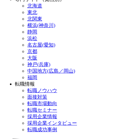
北海道
東北
北関東
横浜(神奈川)
静岡
浜松
名古屋(愛知)
京都
大阪
神戸(兵庫)
中国地方(広島／岡山)
福岡
転職情報
転職ノウハウ
面接対策
転職市場動向
転職セミナー
採用企業情報
採用企業インタビュー
転職成功事例