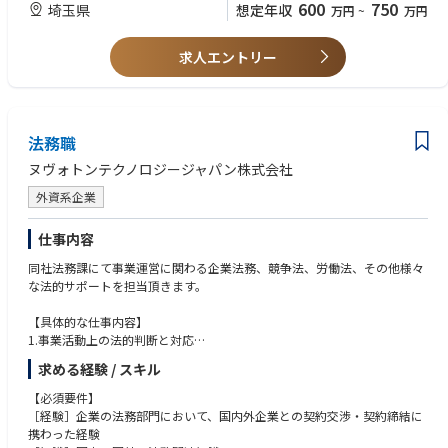
600
750
埼玉県
想定年収
万円
~
万円
求人エントリー
法務職
ヌヴォトンテクノロジージャパン株式会社
外資系企業
仕事内容
同社法務課にて事業運営に関わる企業法務、競争法、労働法、その他様々
な法的サポートを担当頂きます。
【具体的な仕事内容】
1.事業活動上の法的判断と対応
・事業活動において関連する法律に対するリーガルレビューや判断およ
求める経験 / スキル
び活動支援
2.契約書作成・レビュー業務
【必須要件】
・委託／受託、共同開発、NDAなどの契約締結における条項文の構築、
［経験］企業の法務部門において、国内外企業との契約交渉・契約締結に
法的解釈、従業員指導など
携わった経験
3.コンプライアンス指導・教育