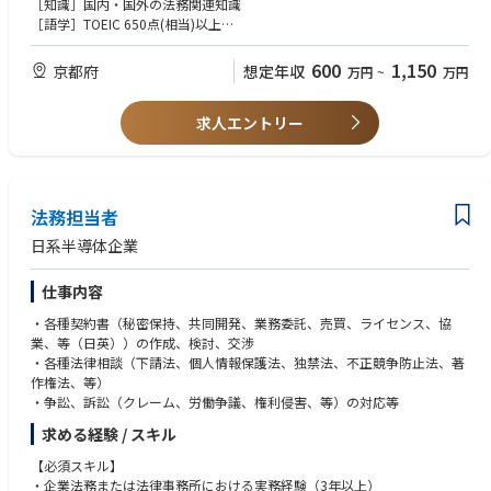
［知識］国内・国外の法務関連知識
・独占禁止法、下請法、契約遵守など、一連のコンプライアンスに対す
［語学］TOEIC 650点(相当)以上
るリスク判断、対応策提案、従業員への教育など
4.法務業務の仕組み・運用
【歓迎要件】
600
1,150
京都府
想定年収
万円
~
万円
・法務業務の効率化に向けた仕組みの構築・運用や、DX推進など
［経験］企業の法務部門または法律事務所において、国内外企業との契約
交渉、契約締結、訴訟等の係争に携わった経験
求人エントリー
［知識］法学部で法律を専攻した専門知識
［語学］TOEIC 800点(相当)以上
［その他］マネジメントスキル
法務担当者
日系半導体企業
仕事内容
・各種契約書（秘密保持、共同開発、業務委託、売買、ライセンス、協
業、等（日英））の作成、検討、交渉
・各種法律相談（下請法、個人情報保護法、独禁法、不正競争防止法、著
作権法、等）
・争訟、訴訟（クレーム、労働争議、権利侵害、等）の対応等
求める経験 / スキル
【必須スキル】
・企業法務または法律事務所における実務経験（3年以上）