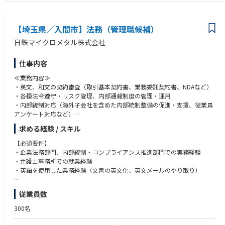
応募書類に英語力のわかる資格等を記載お願い申し上げます。
【埼玉県／入間市】法務（管理職候補）
・株式事務、IPO準備の経験
・内部統制に関する知識
日鉄マイクロメタル株式会社
仕事内容
≪業務内容≫
・英文、和文の契約審査（取引基本契約書、業務委託契約書、NDAなど）
・各種法令遵守・リスク管理、内部通報制度の管理・運用
・内部統制対応（海外子会社を含めた内部統制整備の促進・支援、従業員
アンケート対応など）
・サステナビリティ対応（RBA対応、顧客監査対応、社内教育など）
求める経験 / スキル
※将来的に海外拠点を含めた管理部門（総務・人事・経理など）へのジョ
【必須要件】
ブローテーションもあり。
・企業法務部門、内部統制・コンプライアンス推進部門での実務経験
・弁護士事務所での就業経験
・英語を使用した業務経験（文書の英文化、英文メールのやり取り）
【あれば尚可】
従業員数
・製造業での法務経験
・管理部門（総務・人事・経理など）での経験
300名