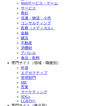
Webサービス・ゲーム
サービス
商社
流通・物流・小売
コンサルティング
医療（メディカル）
金融
建設
不動産
消費財
アパレル
食品・飲料
専門サイト（領域・職種別）
外資
エグゼクティブ
管理部門
MR
営業
マーケティング
SDGs
LGBTQ+
専門サイト（拠点別）