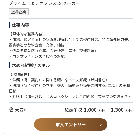
プライム上場ファブレスLSIメーカー
上場企業
仕事内容
【具体的な職務内容】
・市場、顧客と同社の状況を理解した上での契約対応、特に海外協力先、
顧客等との契約立案、交渉、締結
・係争準備対応（立案、方針決定、実行、交渉妥結）
・コンプライアンス全般への対応
求める経験 / スキル
【必須条件】
・法務（特に契約）に関する確かなベース知識（米国含む）
・法務（特に契約）の立案、交渉、締結及び係争に関する5年以上の実務
経験
・弁護士（海外含む）とのコネクションと活用経験（英語での交渉を含
む）
・ビジネスレベルの英語力
1,000
1,300
大阪府
想定年収
万円
~
万円
求人エントリー