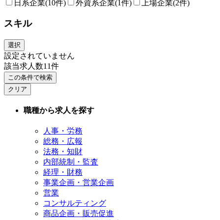
日系企業
(10件)
外資系企業
(1件)
上場企業
(2件)
スキル
選択
設定されていません
該当求人数
11
件
この条件で検索
クリア
職種から求人を探す
人事・労務
総務・広報
法務・知財
内部統制・監査
経理・財務
事業企画・営業企画
営業
コンサルティング
商品企画・販売促進