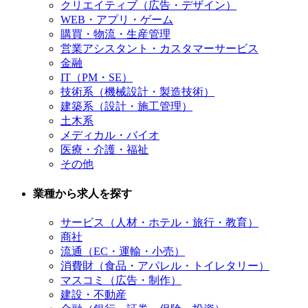
クリエイティブ（広告・デザイン）
WEB・アプリ・ゲーム
購買・物流・生産管理
営業アシスタント・カスタマーサービス
金融
IT（PM・SE）
技術系（機械設計・製造技術）
建築系（設計・施工管理）
土木系
メディカル・バイオ
医療・介護・福祉
その他
業種から求人を探す
サービス（人材・ホテル・旅行・教育）
商社
流通（EC・運輸・小売）
消費財（食品・アパレル・トイレタリー）
マスコミ（広告・制作）
建設・不動産