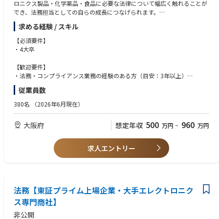
ロニクス製品・化学薬品・食品に必要な法律について幅広く触れることが
でき、法務担当としての自らの成⾧につなげられます。
求める経験 / スキル
■詳細な業務内容
・契約書レビュー・作成（国内：海外＝7：3）
【必須要件】
・法律相談・係争対応
・4大卒
国内外の契約・係争・法令対応等の法律相談
・知的財産管理
【歓迎要件】
各種知的財産権の出願、登録、管理
・法務・コンプライアンス業務の経験のある方（目安：3年以上）
・M＆Aプロジェクト対応
・英文契約書レビュー・作成の経験がある方
従業員数
デューデリジェンス、契約交渉、PMIにおけるプロジェクトマネジメン
・商社勤務の経験がある方
ト等
380名
（2026年6月現在）
・行政機関・各種届出申請対応
・社内コンプライアンス・ガバナンス体制の構築
500
960
大阪府
想定年収
万円
~
万円
社内規程の策定・管理、国内外関連会社に対する研修実施
※必要に応じて外部の弁護 など
※ご経験に伴いお任せする業務内容は異なります。
求人エントリー
法務【東証プライム上場企業・大手エレクトロニク
ス専門商社】
非公開