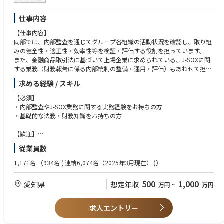
等
・会計処理の例示及び財務情報システムの改善支援
仕事内容
IFRSに基づく会計処理・財務諸表開示のために参考となる標準的な様式
【仕事内容】
（標準的な開示様式案、会計マニュアルや実務ガイダンス）、当該基準等
同部では、内部監査を通じてグループ各組織の活動状況を確認し、取り組
の準拠性を確認するためのチェックリスト、IFRS導入に当たっての現状認
みの健全性・適正性・効率性等を検証・評価する役割を担っています。
識や問題点の把握、IFRS適用の為の企業の事業や業務に適合した文書化。
また、金融商品取引法に基づいて上場企業に求められている、J-SOXに関
する業務（財務報告に係る内部統制の整備・運用・評価）もあわせて担当
4.グローバル支援業務
しています。
海外での株式上場、資金調達支援、海外戦略支援（ジョイントベンチャ
求める経験 / スキル
ー・提携、会社分割等企業再編等の様々なシーンでサポート）
【必須】
5.システム監査業務
・内部監査やJ-SOX業務に関する実務経験をお持ちの方
内部統制監査の一環としてのシステム監査（IT統制監査）
・基礎的な法務・財務知識をお持ちの方
財務諸表監査の一環としてのシステム監査（IT統制監査）
IT関連アドバイザリー業務
【歓迎】
・必須に加え、生成AI等の業務活用経験をお持ちの方
従業員数
< 特徴 >
1,171名
（934名 ( 連結6,074名（2025年3月現在） )）
・働き方
育児休暇、産休休暇など各種福利厚生制度が充実しており、柔軟な働き方
500
1,000
愛知県
想定年収
万円
~
万円
の設計が可能です。
・キャリア形成
求人エントリー
同社では通常の監査業務のみならず、その方の志向に応じ様々な業務に同
時に携わっていただく事が可能です。