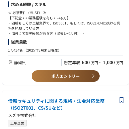
監査業務、もしくは、支援業務をお願いします。
求める経験 / スキル
【具体的な業務内容】
≪ 必須要件（MUST） ≫
スキルレベルに合わせ、以下のいずれかの業務をお任せします。
【下記全ての業務経験を有している方】
・QMS（ISO9001)内部監査、もしくは、CSMS（ISO21434)内部監査の監
・四輪もしくは二輪業界で、ISO9001、もしくは、ISO21434に携わる業
査員
務を経験している方
・QMS審査に係る計画立案及び進捗管理、結果まとめ、改善支援
・海外にて業務経験がある方（出張レベル可）
・CSMSに係る内部監査計画立案、取りまとめ、改善支援
従業員数
≪ 歓迎するスキル・経験（WANT） ≫
≪ 部門のミッション、ビジョン ≫
【下記いずれかの業務経験を有している方】
17,414名
（2025年3月末日現在）
スズキ及び関連会社が品質及び法規に対する透明性と説明責任を果たせる
・設計、開発、製造技術、品質保証など、品質に係るいづれかの部署でマ
プロセスを作り上げ、その運営と改善を継続的に行っていくことです。
ネジメント業務を経験された方
600
1,000
静岡県
想定年収
万円
~
万円
年々高度化する製品及び法規への対応を強化し、お客様に安心安全を保証
・ISO9001、ISO27001、ISO21434に関する内部監査員の資格を有してい
する製品をお届けします。
る方（資格は社内外を問わず）
・TOEIC 500点以上
求人エントリー
≪ 入社後の教育体制/フォロー体制（立ち上がり支援） ≫
・熟練者によるOJTで業務の立ち上がりをサポートします。
≪ 必須資格 ≫
・各自のご経験や状況に応じて、品質マネジメントや製品セキュリティに
・普通自動車運転免許証（AT限定OK ）
関する社内及び社外研修及び内部監査員研修といった研修を受講いただ
・高専卒以上
き、スキルアップを目指していただきます。
情報セキュリティに関する規格・法令対応業務
・社内には以下のような研修・教育を多数準備しており、希望する研修は
≪ 求める人物像 ≫
（ISO27001、CS/SUなど）
受講可能です。
・コミュニケーション能力に長けている方
スズキ株式会社
全社教育：役職者研修、部門別研修
・責任感がある方
自己研鑽プログラム：英会話やプログラミング
・時間管理ができる方
上場企業
その他業務で必要な知識、ビジネススキル など