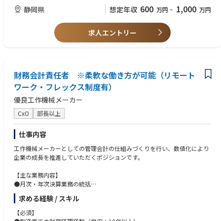
通して企業価値を向上します
・ 内部統制関連業務の経験
600
1,000
静岡県
想定年収
万円
~
万円
・同社社員が利益を拡大する業務に集中できるよう、ITの統制を通じて会
・ IT部門、経理部門、監査部門と連携した業務経験
社の基盤を強化します
・ ITガバナンスに関する業務の経験
求人エントリー
<< 入社後の教育体制 >>
<< 歓迎するスキル・経験 >>
OJTで業務の立ち上がりをサポートします。
・IT関係資格取得者歓迎します
J-SOX講習への派遣など、各自のご経験や状況に応じて、社内外の研修に
（情報処理安全確保支援士、情報セキュリティマネジメント、基本/応用
受講いただくことも可能です。
情報技術者試験、各種高度情報処理試験(システム監査技術者など)他）
社内には以下のような研修・教育があります。
財務会計責任者 ※柔軟な働き方が可能（リモート
・法務や財務に関する業務の経験がある方歓迎します
・全社教育：役職者研修、部門別研修 等
・ISO27001等の認証規格対応の業務経験がある方
ワーク・フレックス制度有）
・自己研鑽プログラム：英会話やプログラミング、その他業務で必要な知
優良工作機械メーカー
識、ビジネススキルなど受講できるものなど多数あります。
<< 必須資格 >>
・普通自動車運転免許証
CxO
部長以上
<< キャリアプラン >>
・高専卒以上
【役職】係長、将来的に管理職へとキャリアアップすることができます。
仕事内容
【身に着けられる知識・技術】ITシステムの統制手法、しくみ、業務シス
<<必須となるTOEICスコア・語学力水準 >>
テムにおける業務手順など
・TOEIC500点以上
工作機械メーカーとしての管理会計の仕組みづくりを行い、数値化により
【環境】 基本は浜松駅北オフィス勤務です。個人の裁量により在宅勤務も
・または海外との英語でのメールのやり取りが支障なくできるレベル
企業の成長を推進していただくポジションです。
利用可能です。
<< 求める人物像 >>
【主な業務内容】
<< スズキならではの仕事のやりがい >>
進化を遂げるコンピュータシステムにおいて、機能はもちろん、その処理
●月次・年次決算業務の統括
・IT技術だけではなく法律に基づいて行われる統制の評価を通じて、会社
の正確性を担保し、信頼性の高いものとすることが、会社の価値を高める
●財務諸表（BS／PL／CF）の作成・分析・改善提案
の事業基盤の強化に貢献できます
求める経験 / スキル
ために必須です。プログラミング習得、ITシステム開発の次ステップとし
●予算策定、予実管理、経営層へのレポーティング
・東証プライムに上場しているからこそ、経験できる業務です。システム
て、IT全般の内部統制活動を身に付けることで自社のIT環境で考慮すべき
●税務対応、監査法人対応
【必須】
保守だけでは得ることができない、新たな視座を得ることができます。そ
事項を学びたい方、ぜひ一緒に活動しましょう。
●財務ガバナンス・業務フローの整備、DX推進