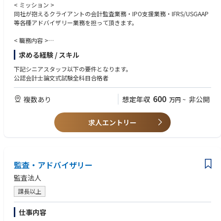
< ミッション >
同社が抱えるクライアントの会計監査業務・IPO支援業務・IFRS/USGAAP
等各種アドバイザリー業務を担って頂きます。
< 職務内容 >
1.法定監査業務
求める経験 / スキル
当監査法人は、監査基準に準拠した監査マニュアル及び監査ツールに基づ
いた監査を実施することにより、高品質な監査サービスを提供していま
下記シニアスタッフ以下の要件となります。
す。
公認会計士論文式試験全科目合格者
2.アドバイザリー・サービス
600
複数あり
想定年収
非公開
万円
~
M＆A・事業再編、事業再生（ターンアラウンド）、IPO（株式公開）各分
野における専門的なサービスを提供するとともにフォレンジック・サービ
スとして企業間における商業紛争（訴訟）に関する会計的側面から支援を
求人エントリー
行っています。
3. IFRS導入業務/USGAAP支援
IFRS導入の専門部署であるIFRSアドバイザリー部ではIFRS導入に係るコン
監査・アドバイザリー
サルティングサービスも提供しています。
監査法人
課長以上
仕事内容