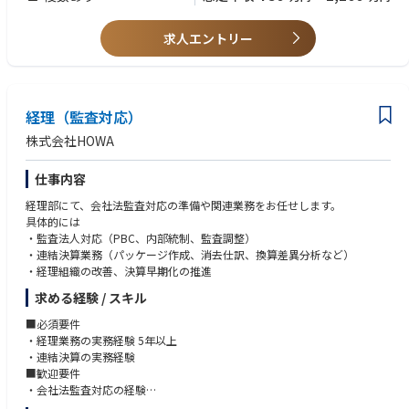
【歓迎要件】
めます。
・監査法人での経験
求人エントリー
・製薬業界または品質（QA/QC）領域の経験
・J-SOXの知識（入社後キャッチアップ可）
経理（監査対応）
株式会社HOWA
仕事内容
経理部にて、会社法監査対応の準備や関連業務をお任せします。
具体的には
・監査法人対応（PBC、内部統制、監査調整）
・連結決算業務（パッケージ作成、消去仕訳、換算差異分析など）
・経理組織の改善、決算早期化の推進
求める経験 / スキル
■必須要件
・経理業務の実務経験 5年以上
・連結決算の実務経験
■歓迎要件
・会社法監査対応の経験
※中堅幹部候補として経理部門の強化に意欲的に取り組むことができる方