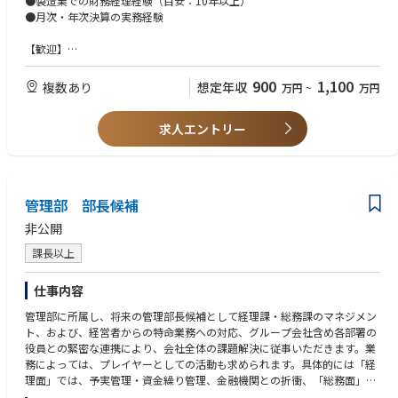
●製造業での財務経理経験（目安：10年以上）
の視座が会社の存続、健全な発展に大きく貢献します
ITを通じて会社の業務のやり方を評価、改善を通して会社をより良くして
●財務戦略立案・資金管理・組織マネジメント
●月次・年次決算の実務経験
・連結での評価となるため、国外のグループ会社ともやり取りを通して、
いく「統制」に興味があれば活躍できます。J-SOXの経験はその意味で必
コミュニケーション能力が身につきます
須ではありません。
■組織構成
【歓迎】
・社内外の様々なシステム担当者、セキュリティ担当者、監査部門の方々
見えないところでも会社の健全な発展に貢献する業務に興味があれば、き
管理本部長ーー管理副本部長ーー（募集ポジション）ーー経理課マネジャ
●マネジメント経験、または志向をお持ちの方
との協業を通じ、将来に生きる人脈形成が行えます
っと活躍できるフィールドが入社後に広がると思います。
ーーメンバー5名
●経営企画経験をお持ちの方
900
1,100
複数あり
想定年収
万円
~
万円
求人エントリー
管理部 部長候補
非公開
課長以上
仕事内容
管理部に所属し、将来の管理部長候補として経理課・総務課のマネジメン
ト、および、経営者からの特命業務への対応、グループ会社含め各部署の
役員との緊密な連携により、会社全体の課題解決に従事いただきます。業
務によっては、プレイヤーとしての活動も求められます。具体的には「経
理面」では、予実管理・資金繰り管理、金融機関との折衝、「総務面」で
は、人事労務管理、評価制度の運用見直し、採用教育、施設管理などがあ