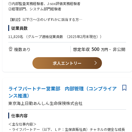
➁J-sox評価業務
①内部監査実務経験者、J-sox評価実務経験者
https://review.tanabekeiei.co.jp/review/feature/9944/
・内部統制評価の年間計画立案
②経理部門、システム部門経験者
・内部統制文書化作業
・全社統制、決算統制、業務プロセス、IT全般統制の評価及び評価結果の
【歓迎】以下①～③のいずれかに該当する方
取り纏め
①IT監査経験者
従業員数
・不備改善のモニタリング及びフォローアップ
➁公認会計士
・監査法人対応、その他内部統制に関する業務
➂CIA、CISA、CFE等、内部監査に関連する資格保有者
11,820名
（グループ連結従業員数 （2025年2月末現在））
500
複数あり
想定年収
非公開
万円
~
求人エントリー
ライフパートナー営業部 内部管理（コンプライア
ンス推進）
東京海上日動あんしん生命保険株式会社
仕事内容
＜主な仕事内容＞
・ライフパートナー（以下、ＬＰ：生保直販社員）チャネルの健全な成長