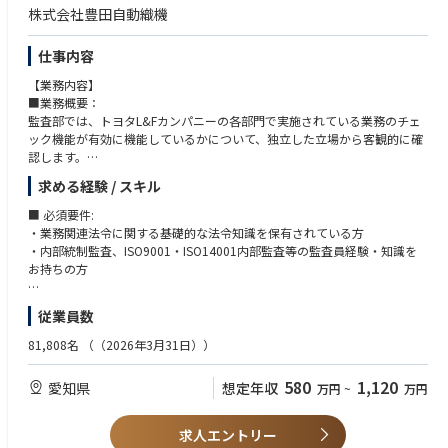
株式会社豊田自動織機
仕事内容
【業務内容】
■業務概要：
監査部では、トヨタL&Fカンパニーの各部門で実施されている業務のチェ
ック機能が有効に機能しているかについて、独立した立場から客観的に確
認します。
確認の過程で明らかになった弱点等については、個別事象にとどまらず、
求める経験 / スキル
背景や構造まで踏み込んで分析し、真因を特定することで、カンパニー全
体のしくみ・プロセス改善へとつなげていきます。
■ 必須要件:
・業務関連法令に関する基礎的な法令知識を保有されている方
■具体的な仕事内容：
・内部統制監査、ISO9001・ISO14001内部監査等の監査員経験・知識を
トヨタL&Fカンパニーでは、事業活動の健全性を支える独自の取り組みと
お持ちの方
して「LF特別監査」を実施しています。この活動は、プロセス間のルール
や品質記録の運用状況から潜在的なリスクをあぶり出し、各部門の改善を
■歓迎スキル：
従業員数
力強く推進する役割を担っています。
・内部監査の専門的なスキルをお持ちの方
今回ご担当いただくのは、法令・社内規定の遵守状況や、業務のチェック
・製造業において品質保証、品質管理、品質企画等の業務経験をお持ちの
81,808名
（（2026年3月31日））
機能が適切に機能しているかの確認・検証業務です。あわせて、これまで
方
の監査経験を存分に発揮いただき、監査の質向上や監査のしくみづくりに
580
1,120
愛知県
想定年収
万円
~
万円
貢献いただくことを期待しています。
■キャリアパス：
求人エントリー
トヨタL&Fカンパニー内の監査実務を通じて、事業部の構成や業務プロセ