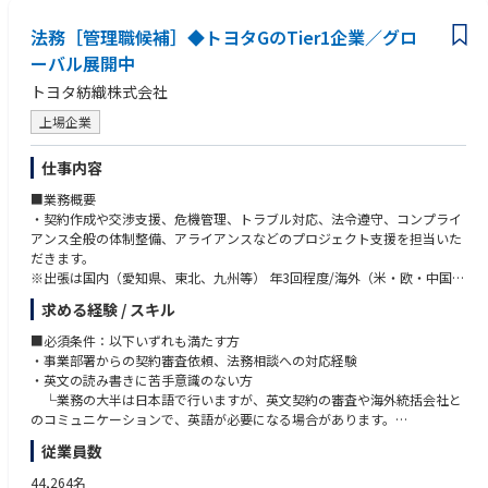
法務［管理職候補］◆トヨタGのTier1企業／グロ
ーバル展開中
トヨタ紡織株式会社
上場企業
仕事内容
■業務概要
・契約作成や交渉支援、危機管理、トラブル対応、法令遵守、コンプライ
アンス全般の体制整備、アライアンスなどのプロジェクト支援を担当いた
だきます。
※出張は国内（愛知県、東北、九州等） 年3回程度/海外（米・欧・中国・
アジア）も必要に応じ出張
求める経験 / スキル
■業務詳細
■必須条件：以下いずれも満たす方
・取引先等との契約等の審査、担当部署の契約交渉支援
・事業部署からの契約審査依頼、法務相談への対応経験
・社内各部署からの法務相談（労働法、会社法、競争法、下請法、金商法
・英文の読み書きに苦手意識のない方
等に関するもの）への対応、法制調査
└業務の大半は日本語で行いますが、英文契約の審査や海外統括会社と
・戦略的事業提携等に伴う競争法上の評価、企業結合の事前届け出
のコミュニケーションで、英語が必要になる場合があります。
・トラブル対応、予防（各種リスク案件、PL訴訟等）
・グループマネジメントの経験
従業員数
・株主総会、取締役会や社内会議体支援：安全輸出取引委員会事務局、情
・アライアンスなどプロジェクトの対応経験があり、社内関係者との調整
報開示委員会メンバー
能力がある。
44,264名