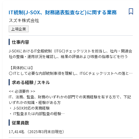
・普通自動車運転免許証
・全社教育：役職者研修、部門別研修 等
・高専卒以上
・自己研鑽プログラム：英会話やプログラミング、その他業務で必要な知
IT統制(J-SOX、財務諸表監査など)に関する業務
識、ビジネススキルなど受講できるものなど多数あります。
≪必須となるTOEICスコア・語学力水準≫
スズキ株式会社
・TOEIC500点以上
<< キャリアプラン >>
・または海外との英語でのメールのやり取りが支障なくできるレベル
上場企業
【役職】係長、将来的に管理職へとキャリアアップすることができます。
【身に着けられる知識・技術】ITシステムの統制手法、しくみ、業務シス
≪求める人物像≫
仕事内容
テムにおける業務手順など
活動力のあるかた歓迎いたします。
【環境】 基本は浜松駅北オフィス勤務です。個人の裁量により在宅勤務も
J-SOXにおけるIT全般統制（ITGC)チェックリストを担当し、社内・関連会
利用可能です。
社の整備・運用状況を確認し、結果の評価および改善の指導などを行う
<< スズキならではの仕事のやりがい >>
【具体的には】
・車両製造に必要な情報セキュリティに関する法令に対応します。
〇 ITとして必要な内部統制事項を理解し、ITGCチェックリストへの落とし
・全国の販売代理店に関するセキュリティ業務もあり、地域ごとの特色あ
込み
求める経験 / スキル
る対応事項を経験できます。
〇特に重要な内部統制事項に関する運用テストの準備、実施及び評価
・海外法令への対応もあるため、海外とのやり取りもあります。
〇 約100社の国内外の関連会社へのリスト展開
<< 必須要件 >>
〇 収集したリストの内容確認と不備の項目についての改善指導
IT、法務、監査、財務のいずれかの部門での実務経験を有する方で、下記
〇識別された不備への改善指導や改善後の評価
いずれかの知識・経験がある方
〇作業進捗や課題等の状況報告と、対策の推進
・ J-SOX対応の実務経験
・ IT監査または内部監査の経験
<< 部門のミッション >>
・ 情報セキュリティに関する知識
従業員数
・ITの視点からガバナンスを強化し、同社の事業環境を進める上での基盤
・ ISO27001などのISO認証取得・維持業務の経験
を強化していきます
・ ITリスク評価の実務経験
17,414名
（2025年3月末日現在）
・ガバナンスの活動を通じて業務や会社の課題点を整理し、業務の改善を
・ 監査法人との折衝・調整経験