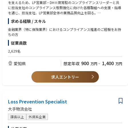
を支えるため、LP営業部・DH※席常駐のコンプライアンスリーダーと共
に担当支社のコンプライアンス態勢強化に向けた各種取組への支援・指導
を通じ、担当支社、LP営業部全体の業務品質向上を図る。
※DH＝ディパートメントヘッドの略称
求める経験 / スキル
・担当支社で発生した不祥事件や不適正募集等に迅速に対応し、DH席常駐
金融業界（特に保険業界）におけるコンプライアンス推進のご経験をお持
コンプライアンスリーダーや、本社業務品質部と連携し、報告書の作成、
ちの方
再発防止策の策定検討や取組支援等を行い、早期の事案の解決や再発防止
従業員数
を図る。
2,629名
・2022年に発生した大型の金銭詐取事案の真因分析を踏まえた担当支社に
おける再発防止策の確実な履行、確認を行う。
900
1,400
愛知県
想定年収
万円
~
万円
・日常の業務を通じて把握した業務品質上の課題認識や対策について、DH
席や関係各部へ提言し、LPチャネルだけにとどまらず、会社全体の業務品
求人エントリー
質向上に貢献する。
＜魅力＞
・当社は成長過程にある会社であり、転職者、新卒採用者、東京海上日動
社からの出向者が混在する等、多様性に満ちており、活気がある組織風土
Loss Prevention Specialist
となっている。
大手物流会社
・東京海上グループに属しており、会社の安定性やネームバリューがある
他、東京海上日動社のマーケットを活用することにより更なる成長余力が
課長以上
外資系企業
ある。
・LP営業部はライフパートナーチャネルを所管する唯一の営業部として、