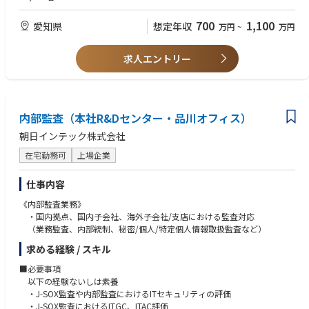
・国内外子会社も含めたコンプライアンス推進、定着活動（コンプライア
・社内コンプライアンス（全般）体制整備のご経験
ンス徹底の意識づけ、法令遵守体制の点検 など）
700
1,100
愛知県
想定年収
万円
~
万円
・国内外子会社の法務機能との連携（海外統括会社の法務機能との連携な
■歓迎条件
ど）
・製造業での法務経験
・内部通報制度の運用 など
・TOEIC(R)700点以上
求人エントリー
・海外駐在のご経験
■組織構成
・（日本の）弁護士資格
・法務部に配属予定です。
└9名（管理職3名、担当6名）
内部監査（本社R&Dセンター・品川オフィス）
■やりがい
朝日インテック株式会社
◎グローバルに製造業を展開しており、幅広い国・法分野に関する業務に
挑戦できる。
在宅勤務可
上場企業
◎若いメンバーが多い部署であり、担当者一人ひとりが案件をオーナーシ
ップもって対応できる。
仕事内容
また、チームワーク・リーダーシップを実践できる。
◎現在、取り組み中の企業集団としてのコンプライアンス体制整備に主体
《内部監査業務》
的に関わり、体制を作り上げることができる。
・国内拠点、国内子会社、海外子会社/支店における監査対応
（業務監査、内部統制、秘密/個人/特定個人情報取扱監査など）
■早わかりトヨタ紡織
求める経験 / スキル
https://www.toyota-boshoku.com/jp/hayawakari/
■必要事項
■同社の特徴
以下の経験ないしは素養
同社は、自動車、航空機、新幹線など移動空間のトータルコーディネータ
・J-SOX監査や内部監査におけるITセキュリティの評価
ーとして、企画開発～生産まで一貫して対応しています。特に自動車のシ
・J-SOX監査におけるITGC、ITAC評価