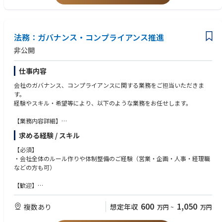
・内部監査士
【職場雰囲気・はたらく環境】
・英語力（TOEIC600点以上）
・年齢、社歴に関わらず、活発な意見交換が行われる風土があります。
【チームについて】
・業界未経験であっても、周りや上司からのサポートやアドバイスが手厚
Worldwide Operations Securityの組織の一員として、Security and Loss Pr
く、また困ったことが起きても相談しやすいため働きやすい環境です。
eventionは、関連する脅威から効果的に保護し、以下のようなセキュリテ
法務：ガバナンス・コンプライアンス推進
・中途社員比率は45％であり、プロパーと差がなく活躍することが可能で
ィおよびロスプリベンションのリスクを管理することで、ビジネス目標の
非公開
す。また、昇給や昇格に差はないため、早期管理職としてのキャリアも築
達成とブランド強化をサポートします：
くことも可能です。
• アソシエイトやお客様を危険にさらす可能性があるリスク
仕事内容
• 事業運営の継続性を妨げる可能性があるリスク
【組織体制】
• 資産に損害を与える可能性があるリスク
会社のガバナンス、コンプライアンスに関する業務をご担当いただきま
部署には計9名（50-60代6名、30-40歳代3名）おり、それぞれにプロフェ
• ブランドの評判に悪影響を及ぼす可能性があるリスク
す。
ッショナルな分野を持つ社員が揃っています。
私たちは、ステークホルダーとのパートナーシップのもと、サプライチェ
経験やスキル・希望等により、以下のような業務をお任せします。
ーンのエンドツーエンドの安全を確保し、ビジネスにおける対話の中でセ
キュリティを推進します。これは、セキュリティおよびロスプリベンショ
【業務内容詳細】
ン関連のリスクと脆弱性を可能な限り早期に防止し、発生中のインシデン
・コンプライアンス遵守のための体制整備・ルールづくり（各種規程策定
トに介入して悪影響を最小限に抑え、さらにセキュリティ関連インシデン
求める経験 / スキル
等）と運営
トを徹底的に調査して根本原因を特定・排除し、再発を防止することで実
・各種法規・法令の把握と社内展開、教育啓蒙
【必須】
現します。
・貿易管理（輸出入管理）業務
・会社全体のルール作りや体制整備のご経験（営業・企画・人事・経理職
・決裁規程の策定と運営
などの方も可）
・各種法務相談対応
【歓迎】
・コンプライアンス・ガバナンス関連のご経験
・製造業での業務経験
600
1,050
複数あり
想定年収
万円
~
万円
・ビジネスでの英語使用経験