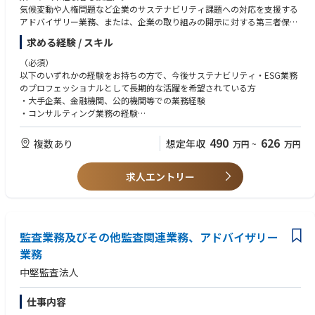
気候変動や人権問題など企業のサステナビリティ課題への対応を支援する
アドバイザリー業務、または、企業の取り組みの開示に対する第三者保証
業務に従事します。
求める経験 / スキル
未経験者でも安心して業務に従事できるような研修、育成制度を整えてお
り、働きながらのキャリア形成を積極的に支援します。独自の研修プログ
（必須）
ラムの他、社会人MBAコースの一部（単位認定可）を提供することで、現
以下のいずれかの経験をお持ちの方で、今後サステナビリティ・ESG業務
場で活躍するための実践的なスキルを身に着けることが可能です。
のプロフェッショナルとして長期的な活躍を希望されている方
・大手企業、金融機関、公的機関等での業務経験
【業務内容】
・コンサルティング業務の経験
・サステナビリティ・ESG戦略／計画立案支援
・気候変動、人権問題等のサステナビリティ課題対応支援
（歓迎）
490
626
複数あり
想定年収
万円
~
万円
・サステナビリティ・ESG情報の開示支援
・事業会社の経営企画、経理財務、内部監査部門での業務経験
・サステナビリティ・ESG情報の第三者保証
・監査法人における監査業務経験
求人エントリー
・公認会計士、USCPA等の資格
・環境/社会系学部卒または修士課程修了
・ビジネスレベルの英語力、英語を使用する業務の経験
（学歴）
監査業務及びその他監査関連業務、アドバイザリー
大学院、四年制大学卒以上
業務
中堅監査法人
仕事内容