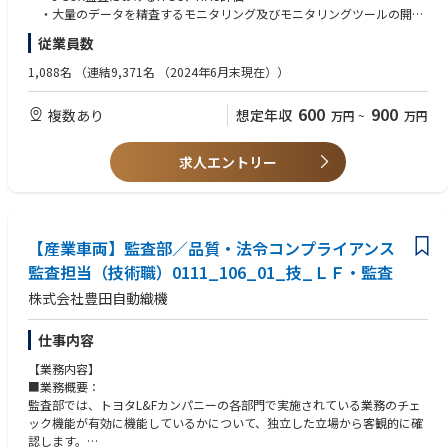
ートは、トヨタ自動車の国内生産車両のほぼ全車種に同社の製品が搭載。
・大量のデータを精査するモニタリング及びモニタリングツールの開発
シートを代表とする自動車用内装部品は、自動車購入の大きな決め手とな
従業員数
る“乗り心地”に関わる部品。今後、自動運転などモビリティの形が変わろ
■歓迎事項
うとも無くなる製品ではない為、様々な移動空間で支持されるよう事業成
・ビジネス英語
1,088名
（連結9,371名 （2024年6月末現在））
長してまいります。
・CISA、CIA、CFE等の資格
・監査法人ないしは民間企業におけるITGC、情報セキュリティ監査経験
600
900
複数あり
想定年収
万円
~
万円
・情報システム部門におけるインフラないしは基幹システムの実務経験
求人エントリー
【産業車両】監査部／品質・法令コンプライアンス
監査担当（技術職）0111_106_01_技_ＬＦ・監査
株式会社豊田自動織機
仕事内容
【業務内容】
■業務概要：
監査部では、トヨタL&Fカンパニーの各部門で実施されている業務のチェ
ック機能が有効に機能しているかについて、独立した立場から客観的に確
認します。