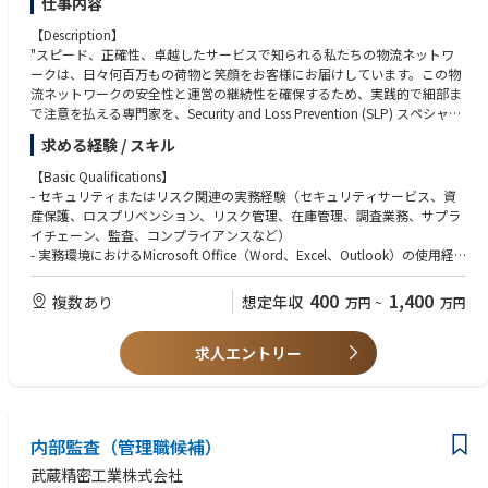
仕事内容
当該チャネルの営業推進、コンプライアンス等、営業活動全般を担ってい
る。
【Description】
・LP営業部の支社は、全国に20支社（拠点は東京、大阪、名古屋、札幌、
"スピード、正確性、卓越したサービスで知られる私たちの物流ネットワ
仙台、横浜、広島、福岡）を展開しており配属はいずれかの拠点となる。
ークは、日々何百万もの荷物と笑顔をお客様にお届けしています。この物
・多種多様な経歴を有した人が在籍していることから、業務内外を通じて
流ネットワークの安全性と運営の継続性を確保するため、実践的で細部ま
様々な考え方に触れることができ、自身の成長に繋げることができる。
で注意を払える専門家を、Security and Loss Prevention (SLP) スペシャリ
・会社規模が大きすぎず、社内他部門との距離が近く人事ローテーション
ストとして募集しています。この重要な役割では、セキュリティオペレー
求める経験 / スキル
の中で多様な職務経験を積むことが可能である。更にホールディングス、
ションの日々の実行を担当し、各施設への直接的な運営支援を通じて具体
損保、海外生保への出向等も可能。
的な現場貢献を行っていただきます。サプライチェーン全体にわたる運営
【Basic Qualifications】
・給与水準は高く、安定している。
施設において、人々を守り損失を防ぐためのセキュリティサービスを提供
- セキュリティまたはリスク関連の実務経験（セキュリティサービス、資
していただきます。
産保護、ロスプリベンション、リスク管理、在庫管理、調査業務、サプラ
イチェーン、監査、コンプライアンスなど）
- 実務環境におけるMicrosoft Office（Word、Excel、Outlook）の使用経
【Key job responsibilities】
験
• 担当施設における日々のセキュリティ業務の実行と定期的な物理的セキ
- 高度な日本語力（読み書き、会話）
400
1,400
複数あり
想定年収
万円
~
万円
ュリティチェックの実施
• 担当エリア内の施設における緊急時・危機対応計画への貢献を通じて、
【Preferred Qualifications】
事業運営のレジリエンス（回復力）を支援
求人エントリー
職務応募にあたり、以下の要件は必須ではありません（あれば望ましいレ
• 脆弱性（損失、アソシエイト体験、プロセス改善など）の特定に貢献
ベル）。上記の必須要件を満たしている方からのご応募をお待ちしており
し、法的・倫理的基準への準拠を確保しながら、適切な改善策を策定
ます。
• セキュリティに関するあらゆる事項について、現地マネジメントや外部
- 関連する学位、それに相当する資格、または業界認定資格
関係者（法執行機関や業界団体など）とのリスク管理施策の調整における
- 物理的セキュリティシステム、調査手法、および/または警備員の管理に
内部監査（管理職候補）
窓口担当者として活動
関する実務経験
• 担当施設におけるグローバルセキュリティ基準への準拠確保
- 小売、倉庫、物流センターサービス、配送サービス、またはサプライチ
武蔵精密工業株式会社