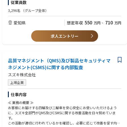
従業員数
※社内外と円滑に連携できるコミュニケーション力をお持ちの方
日商簿記2級以上または同等の会計知識（必須）
3,296名
（グループ全体）
普通自動車運転免許（歓迎）
550
710
愛知県
想定年収
万円
~
万円
求人エントリー
品質マネジメント（QMS)及び製品セキュリティマ
ネジメント(CSMS)に関する内部監査
スズキ株式会社
上場企業
仕事内容
≪ 業務の概要 ≫
お客様にお届けする四輪及び二輪車を安心安全にお使いいただけるよう
に、スズキ全部門がQMS及びCSMSに関する改善活動を日々努めていま
す。
この活動が適切に行われているかを確認し、必要に応じて改善を促す内部