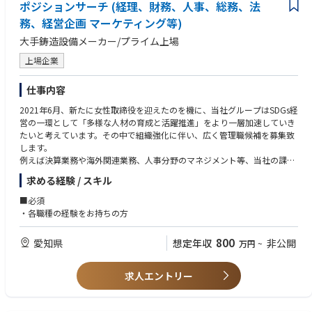
ポジションサーチ (経理、財務、人事、総務、法
務、経営企画 マーケティング等)
大手鋳造設備メーカー/プライム上場
上場企業
仕事内容
2021年6月、新たに女性取締役を迎えたのを機に、当社グループはSDGs経
営の一環として「多様な人材の育成と活躍推進」をより一層加速していき
たいと考えています。その中で組織強化に伴い、広く管理職候補を募集致
します。
例えば決算業務や海外関連業務、人事分野のマネジメント等、当社の課題
感にそって、ご経験に応じ担当業務をお任せを致します。
求める経験 / スキル
※詳しくは面接時にご確認ください
■必須
※下記のような部署での活躍を想定しております。
・各職種の経験をお持ちの方
■配属予定組織
800
愛知県
想定年収
非公開
万円
~
・本社：総務法務、財務部門、監査
・豊川製作所：人事部門、経理部門、業務管理（社内外のイベント企
画）、マーケティング
求人エントリー