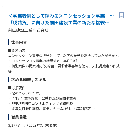
例えば監査業務、IFRS導入支援、IPO支援などその方に応じて業務設計が
可能です。
ご面接の段階で適宜すりあわせを頂きます。
＜事業者側として携わる＞コンセッション事業 ～
「脱請負」に向けた前田建設工業の新たな挑戦～
・クライアントと共に成長
前田建設工業株式会社
同社の抱える顧客は国内上場企業からIPOを目指すベンチャー企業も多く
ございます。
IPOを目指す企業と共に監査だけでなく、内部統制の構築や上場に向けた
仕事内容
各種アドバイザリーなどクライアント経営者と二人三脚で成長を目指して
■業務内容
いただきます。
コンセッション事業の担当として、以下の業務を遂行していただきます。
・コンセッション事業の構想策定、案件形成
・個別案件の提案対応(契約書・要求水準書等を読み、入札提案書の作成
等)
・SPCの運営
求める経験 / スキル
・受注後の運営管理業務（事業管理、アセットマネジメント、運転管理、
施設維持管理、修繕管理、更新計画、施工管理など）
■必須要件
下記のうちいずれか。
※アリーナ、空港、道路などご経験に合わせたコンセッション領域をお任
・PPP/PFI業務経験（公共側及び民間事業者）
せいたします。
・PPP/PFI関連コンサルティング業務経験
※導入可能性調査、事業スキーム検討、公募対応等
■コンセッション参画実績
公共向け民間向け双方可
従業員数
仙台空港、愛知県有料道路、愛知県国際展示場、愛知県新体育館整備・運
・プロジェクトファイナンス関連業務経験、事業価値評価業務経験
営、大阪市工業用水道コンセッション 等
・事業収支モデル作成・シミュレーション業務経験
3,277名
（（2023年3月末現在））
（愛知県有料道路と愛知県新体育館整備・運営、大阪市工業用水道特定運