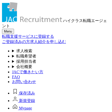
ハイクラス転職
エージェ
ント
Menu
転職支援サービスに登録する
ご登録済みの方
求人紹介を申し込む
求人検索
転職希望者
採用担当者
会社概要
JACで働きたい方
FAQ
お問い合わせ
保存済み
新規登録
Mypage