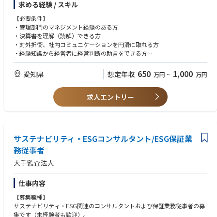
求める経験 / スキル
ります。バックオフィスの管理者として各部と調整しながら、事業を進め
ていく推進力となる方を求めています。
【必要条件】
・管理部門のマネジメント経験のある方
・決算書を理解（読解）できる方
・対外折衝、社内コミュニケーションを円滑に取れる方
・経験知識から経営者に経営判断の助言をできる方
・人事労務の経験のある方
・普通自動車運転免許（ＡＴ限定可）
650
1,000
愛知県
想定年収
万円
~
万円
【歓迎条件】
求人エントリー
・金融、税務、会計の知識のある方
サステナビリティ・ESGコンサルタント/ESG保証業
務従事者
大手監査法人
仕事内容
【募集職種】
サステナビリティ・ESG関連のコンサルタントおよび保証業務従事者の募
集です（未経験者も歓迎）。