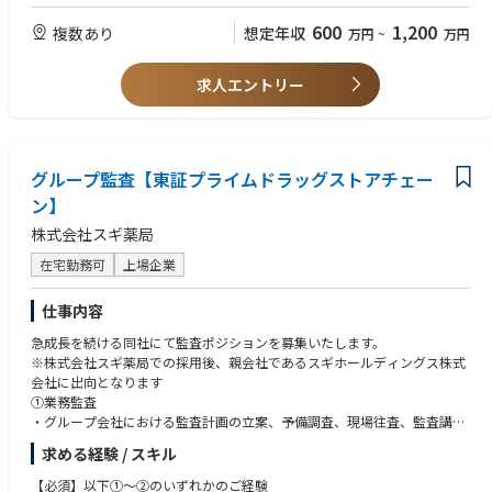
営事業の案件は、代表企業として参加）
600
1,200
複数あり
想定年収
万円
~
万円
■コンセッションとは
高速道路、空港、上下水道などの料金徴収を伴う公共施設などについて、
求人エントリー
施設の所有権を公共主体が有したまま、施設の運営権を民間事業者に設定
する方式で、欧米で普及したPPP（Public Private Partnerships）の一形態
です。
公的主体が所有する公共施設等について、民間事業者による安定的で自由
度の高い運営を可能とすることにより、利用者ニーズを反映した質の高い
グループ監査【東証プライムドラッグストアチェー
サービスを提供することができます。
ン】
株式会社スギ薬局
コンセッションのメリットとしては以下のものが挙げられます。
●公的機関のメリット
在宅勤務可
上場企業
・運営権の売却による既存責務を削減する事が可能。
・自らの関与を確保しつつ、財政負担なく運営する事が可能。・民間事
仕事内容
業者のノウハウの導入によって効果的かつ効率的な公共施設運営が可能。
・マーケットリスクの移転が可能。
急成長を続ける同社にて監査ポジションを募集いたします。
●民間事業者のメリット
※株式会社スギ薬局での採用後、親会社であるスギホールディングス株式
・利用料金収入を伴う公共施設の運営を独自に判断・実行し、収益を最
会社に出向となります
大化することが可能。
①業務監査
・運営権を担保とした資金調達が可能。
・グループ会社における監査計画の立案、予備調査、現場往査、監査講
評、監査報告書作成
■参考
求める経験 / スキル
・指摘事項に対する改善状況の確認とフォローアップ
・コンセッションで新たな建設業の姿を描く-「脱請負」を目指して-前田
・経営層に対する報告
【必須】以下①～②のいずれかのご経験
建設工業