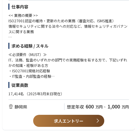
仕事内容
≪ キャリアプラン ≫
【役職】
<< 業務の概要 >>
本人の取り組み姿勢次第で、管理職へのキャリアアップは早く実現できま
ISO27001認証の維持・更新のための業務（審査対応、ISMS推進）
す。
情報セキュリティに関する法令への対応など、情報セキュリティガバナン
【キャリアプラン】
スに関する業務
本業務を通して様々な部門の業務内容を知識として蓄えることができま
す。
【具体的には】
それら業務のつながりを理解することで、他部門に対するコミュニケーシ
求める経験 / スキル
〇ISMSに関するアセスメント活動の推進
ョンの積極性が増し、マネジメント能力の向上につなげることができま
〇 代理店を含めたセキュリティ啓発活動、訪問
≪必須要件（MUST）≫
す。
〇情報セキュリティ教育の推進
IT、法務、監査のいずれかの部門での実務経験を有する方で、下記いずれ
積極的に行動することで早い成長が実感できる職場です。
〇CS/SU審査対応の資料作成
かの知識・経験がある方
この実感を得ながら、積極的に業務を行うことで、管理職への道が早く開
〇情報セキュリティに関する内部監査
・ISO27001規格対応経験
けます。
・IT監査・内部監査の経験
【環境】
<< 部門のミッション、ビジョン >>
・情報セキュリティに関する知識・経験(ISO27001, NIST等）
基本は本社勤務ですが、国内外の出張はあります。
従業員数
・情報セキュリティガバナンスを強化し、車両製造に関する情報セキュリ
インドの開発拠点や海外の工場へ出張し、現地スタッフと意見交換するこ
ティ法令に耐えうるベースとなる体制・取組を確立する
≪歓迎するスキル・経験（WANT）≫
17,414名
（2025年3月末日現在）
とで、幅広い経験と知識を得ることができます。
・情報セキュリティに関する教育を通じ、従業員の啓発・行動改善を促
・IT関係資格取得者歓迎します
す。
（情報処理安全確保支援士、情報セキュリティマネジメント、基本/応用
600
1,000
静岡県
想定年収
万円
~
万円
情報技術者試験、各種高度情報処理試験(システム監査技術者など)他）
<< 入社後の教育体制 >>
・法務や財務に関する業務の経験がある方歓迎します
OJTで業務の立ち上がりをサポートします。
・ISO27001等の認証規格対応の業務経験がある方
求人エントリー
ISO27001講習への派遣など、各自のご経験や状況に応じて、社内外の研修
に受講いただくことも可能です。
≪必須資格≫
社内には以下のような研修・教育があります。