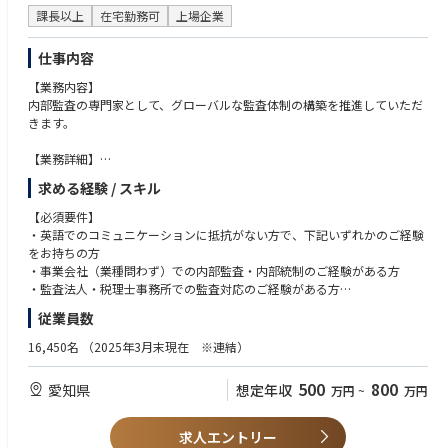
ェーンにおける実務経験
【A day in the life】
課長以上
在宅勤務可
上場企業
- データ活用の実務経験
SLPスペシャリストとして、特定の地理的エリアにおける複数の事業部門
- 基本的な英語力（読み書き、会話）
に対してセキュリティサービスを提供するSecurity and Loss Prevention専
仕事内容
門家チームに加わっていただきます。日々の業務の中心は、物理的セキュ
【業務内容】
リティラウンドの実施、防犯カメラシステムのモニタリング、緊急のセキ
内部監査の専門家として、グローバルな監査体制の構築を推進していただ
ュリティ案件への対応など、セキュリティオペレーションの実践的な実行
きます。
となります。
定期的な物理的セキュリティ監査を実施し、方針違反、セキュリティ関連
【業務詳細】
インシデント、損失事案について調査を行います。調査にあたっては、シ
国内外子会社・本社各部門（とくに人事・IT・経理等の間接部門）の監査
ステムやツールのモニタリング、データレポートの分析、インタビューの
求める経験 / スキル
に関して、以下の体制構築及び実務をお任せします。
実施を通じて情報収集を行います。確立された手順に従ってセキュリティ
・業務監査（全般統制・業務統制）
インシデントに対処し、特定された脆弱性に対して承認された解決策を実
【必須要件】
・JSOX関連業務（グローバル事務局・内部評価）
施します。
・英語でのコミュニケーションに抵抗がない方で、下記いずれかのご経験
調査結果は、プロセスにおける脆弱性の特定に役立ち、その改善措置の策
をお持ちの方
【ポジションの魅力】
定にも貢献していただきます。システムの健全性状態を監査・モニタリン
・事業会社（業種問わず）での内部監査・内部統制のご経験がある方
世界中に拠点を持つ上場企業で、国内外子会社の内部監査経験を積むこと
グし、専門家や外部業者と協力してその機能性を維持することで、施設の
・監査法人・税理士事務所での監査対応のご経験がある方
ができます。
物理的な完全性維持において重要な役割を果たします。
従業員数
また、各地域に勤務する内部監査人と業務連携することにより、グローバ
質の高いセキュリティサービスと円滑な顧客体験を確保するため、外部セ
【歓迎要件】
ルに活躍ができます。
キュリティサービス提供業者と日常的にやり取りを行います。また、複数
・上場企業での内部監査経験
16,450名
（2025年3月末現在 ※連結）
海外各地域に内部監査人を置いており、現地の内部監査人とのやり取りも
の社内外の部門（法務、HR、セキュリティサービス提供業者、地域の法執
・自動車業界での実務経験
発生するため、英語を活かす機会もございます。
行機関など）との窓口として、またSecurity and Loss Prevention関連事項
・IATF・ISOに関する知見
500
800
愛知県
想定年収
万円
~
万円
語学に不安がある方については、最初は通訳者を介してコミュニケーショ
の専門家として活動します。
ンを取ることも可能ですが、語学に対しても向上心ある方を求めていま
さらに、他チームに対してロスプリベンション関連の教育・啓発プログラ
【資格】
す。
ムを提供し、あらゆる管理レベルにおいて方針や手順に関する様々な関係
・CIA（Certified Internal Auditor）
求人エントリー
者との連携を行います。