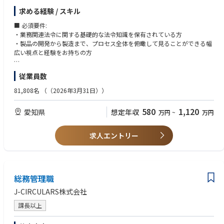
確認の過程で明らかになった弱点等については、個別事象にとどまらず、
求める経験 / スキル
背景や構造まで踏み込んで分析し、真因を特定することで、カンパニー全
体のしくみ・プロセス改善へとつなげていきます。
■ 必須要件:
・業務関連法令に関する基礎的な法令知識を保有されている方
■具体的な仕事内容：
・製品の開発から製造まで、プロセス全体を俯瞰して見ることができる幅
トヨタL&Fカンパニーでは、事業活動の健全性維持と改善活動の提言を目
広い視点と経験をお持ちの方
的とした、独自の「LF特別監査」を実施しています。この監査では、特に
部門間をつなぐルールや品質記録の運用実態を確認することで、潜在的な
■歓迎スキル：
従業員数
リスクをいち早く捉え、組織の質向上へとつなげています。
・内部監査の専門的なスキルをお持ちの方
今回募集するポジションでは、主に「製品法規対応」の観点から監査を担
・製造業において品質保証、品質管理、品質企画等の業務経験をお持ちの
81,808名
（（2026年3月31日））
っていただきます。製品の開発から製造に至るプロセス全体を対象に、関
方
係法令や社内規定への適合状況を客観的に検証し、適切な品質を確保する
580
1,120
愛知県
想定年収
万円
~
万円
ための仕組みが正しく機能しているかを確認する、重要な役割です。
■キャリアパス：
求人エントリー
トヨタL&Fカンパニー内の監査実務を通じて、事業部の構成や業務プロセ
ス、ガバナンスのしくみへの理解を深めていただきます。
その後、経験を積みながら、監査の質向上や監査のしくみづくりに関与
し、将来的にはカンパニー内監査をリードする中核人材としての活躍を期
待しています。
総務管理職
また、将来的には、経験や専門性に応じて、カンパニー外の関係会社に対
J-CIRCULARS株式会社
する業務確認や改善支援に関与していただくことも想定しています。
課長以上
【配属先部署について】
■配属部署のミッション：