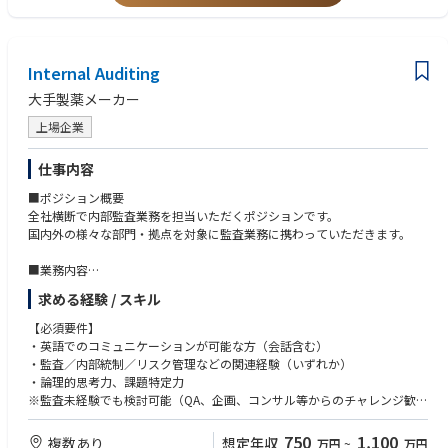
ス、ガバナンスのしくみへの理解を深めていただきます。
その後、経験を積みながら、監査の質向上や監査のしくみづくりに関与
し、将来的にはカンパニー内監査をリードする中核人材としての活躍を期
待しています。
Internal Auditing
また、将来的には、経験や専門性に応じて、カンパニー外の関係会社に対
大手製薬メーカー
する業務確認や改善支援に関与していただくことも想定しています。
上場企業
【配属先部署について】
■配属部署のミッション：
仕事内容
監視活動を通じてトヨタL&Fカンパニーの活動の健全性を確保し、各部門
の改善活動を促進することがミッションです。カンパニー独自の「LF特別
■ポジション概要
監査」を実施し、法令や社内規定など、製品の開発から製造に至るプロセ
全社横断で内部監査業務を担当いただくポジションです。
スをつなぐルールが守られることで、適切な品質が確保されるしくみにな
国内外の様々な部門・拠点を対象に監査業務に携わっていただきます。
っているかを確認し、リスクや弱みを顕在化させます。各部署のチェック
機能がきちんと働いているかを一歩引いた第三者目線で確認する役割（1.
■業務内容
5線監査）を担います。
・国内監査：主担当として対応（定型監査は自走）
求める経験 / スキル
・海外監査：マネージャーと連携しサポートとして対応
■部署の雰囲気：
・対象領域：財務、人事、営業、IT、製造など全社横断
【必須要件】
ベテランが多い組織であり、各人の強みを活かし協力しあう環境が整って
・英語でのコミュニケーションが可能な方（会話含む）
います。
・監査／内部統制／リスク管理などの関連経験（いずれか）
・論理的思考力、課題特定力
■組織内の役割分担：
※監査未経験でも検討可能（QA、企画、コンサル等からのチャレンジ歓
監査グループ内で小さなチーム（2〜3名）に分かれ、リーダーの采配で役
迎）
割分担を行います。監査本番ではチームを超えて協力し、それぞれの強み
750
1,100
複数あり
想定年収
万円
~
万円
（技術的な知見や事務・仕組みの知見）を活かしながら分担して業務を進