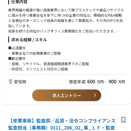
仕事内容
監視活動を通じてトヨタL&Fカンパニーの活動の健全性を確保し、各部門
の改善活動を促進することがミッションです。カンパニー独自の「LF特別
業界再編の機運が強い産廃業界において廃プラスチックや食品リサイクル
監査」を実施し、法令や社内規定など、製品の開発から製造に至るプロセ
に強みを持つ事業会社を傘下に持つHD企業の同社は、積極的なM&A戦略
スをつなぐルールが守られることで、適切な品質が確保されるしくみにな
と各個社のオーガニック成長の両輪を通じて事業拡大、その先のIPOを目
っているかを確認し、リスクや弱みを顕在化させます。各部署のチェック
指しています。
機能がきちんと働いているかを一歩引いた第三者目線で確認する役割（1.
成長を続ける同社のバックオフィス業務強化をご担当いただきます。
5線監査）を担います。
■具体的な業務内容
求める経験 / スキル
・内部統制業務
■部署の雰囲気：
・情報システム管理
■必須要件
ベテランが多い組織であり、各人の強みを活かし協力しあう環境が整って
・各種総務業務
・事業会社での総務業務のご経験
います。
■歓迎要件
・産廃、リサイクル、資源循環関連業界でのご経験
■組織内の役割分担：
・許認可、マニフェスト対応のご経験
監査グループ内で小さなチーム（2〜3名）に分かれ、リーダーの采配で役
割分担を行います。監査本番ではチームを超えて協力し、それぞれの強み
600
900
愛知県
想定年収
万円
~
万円
（技術的な知見や事務・仕組みの知見）を活かしながら分担して業務を進
めます。
求人エントリー
【産業車両】監査部／品質・法令コンプライアンス
監査担当（事務職）0111_206_02_事_ＬＦ・監査