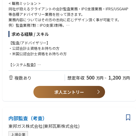
< 職務ミッション >
同社が抱えるクライアントの会計監査業務・IPO支援業務・IFRS/USGAAP
等各種アドバイザリー業務を担って頂きます。
業務内容についてはその方の志向に応じデザイン頂く事が可能です。
例）監査業務7割：IPO支援3割等。
求める経験 / スキル
< 職務内容 >
【監査/アドバイザリー】
1.法定監査業務
・公認会計士資格をお持ちの方
財務諸表監査（四半期レビュー含む）、海外向け財務諸表監査、内部統制
・米国公認会計士資格をお持ちの方
監査（内部統制の有効性の検証）、その他保証業務（コンフォートレター
作成、鑑定評価、コンプライアンス検証業務、その他財務情報レビュー
【システム監査】
等）、US GAAPに対応した監査
情報システムの設計・開発または運用管理の経験
あれば尚可
500
1,200
複数あり
想定年収
万円
~
万円
2.IPO支援業務（国内・海外）
①監査法人等での財務報告に係るＩＴの評価実施経験
調査報告書による問題点の抽出・改善案・アクションプランの提示、社内
②その他、IT関連監査業務（実施、対応）経験
体制整備と管理システムの確立（内部統制制度の整備、社内体制の整
求人エントリー
③メール等による英語でのコミュニケーション能力
備）、海外市場への株式上場サポート
④以下のいずれか、または同等の資格
＊各証券取引所の1部2部市場、ジャスダックはもとより、JASDAQ・NE
・情報処理技術者（システム監査技術者）
O、マザーズ、セントレックス、Q-Board等の新興市場、グリーンシート
・公認情報システム監査人（CISA)
登録、東京AIMまで、国内すべての市場での上場をバックアップできる体
内部監査（考査）
制が整っています。
東邦ガス株式会社(東邦瓦斯株式会社)
3. IFRS導入業務/USGAAP支援
・現状分析から、導入・改善プロジェクト管理、文書化の推進、教育研修
上場企業