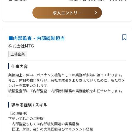
・公認内部監査人（CIA）資格
・ERP導入やDX関連知識
求人エントリー
・論理的思考力・コミュニケーション力・問題解決力
■内部監査・内部統制担当
株式会社MTG
上場企業
仕事内容
業績向上に伴い、ガバナンス機能としての業務が多岐に渡っております。
今回、体制の強化を行い、会社の成長をより支えていくために、新たなメ
ンバーを募集いたします。
統括監査部にて内部監査・内部統制業務の実務全般をお任せいたします。
【具体的な業務内容】
求める経験 / スキル
<管理職級でのご採用の場合>
(1) 内部監査・内部統制業務
【必須要件】
内部監査の計画・実施・報告
下記いずれかのご経験
J-SOXを含む内部統制の整備及び評価
・内部監査もしくは内部統制関連の実務経験
改善措置のフォローアップ
・経理、財務、会計の実務経験及びマネジメント経験