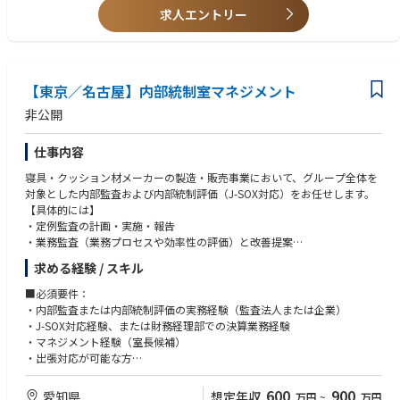
求人エントリー
【東京／名古屋】内部統制室マネジメント
非公開
仕事内容
寝具・クッション材メーカーの製造・販売事業において、グループ全体を
対象とした内部監査および内部統制評価（J-SOX対応）をお任せします。
【具体的には】
・定例監査の計画・実施・報告
・業務監査（業務プロセスや効率性の評価）と改善提案
・財務記録の正確性確認を通じた会計監査
求める経験 / スキル
・内部統制評価（リスク管理・コンプライアンス体制の確認）
・年間監査計画の策定・推進
■必須要件：
・監査業務の統括（計画・実施・報告）
・内部監査または内部統制評価の実務経験（監査法人または企業）
・経営層への報告・改善提案
・J-SOX対応経験、または財務経理部での決算業務経験
・チーム育成・管理
・マネジメント経験（室長候補）
※経営層と近い距離で働き、監査体制の強化をリードするポジションで
・出張対応が可能な方
す。
※十分な引継ぎ期間あり。段階的な育成が可能です。
■歓迎条件：
600
900
愛知県
想定年収
万円
~
万円