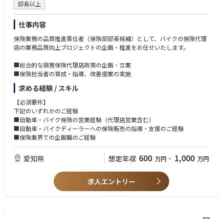
部長以上
仕事内容
保険業務の品質推進責任者（保険部部長候補）として、バイクの保険代理
店の業務品質向上プロジェクトの企画・推進をお任せいたします。
■総合的な損害保険代理店政策の企画・立案
■保険担当者の育成・指導、改善提案の実施
求める経験 / スキル
【必須要件】
下記のいずれかのご経験
■自動車・バイク保険の営業経験（代理店営業含む）
■自動車・バイクディーラーへの保険販売の指導・支援のご経験
■保険業界での企画職のご経験
600
1,000
愛知県
想定年収
万円
~
万円
求人エントリー