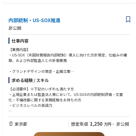
・業務に慣れるまで（概ね半年～1年）原則出社可能であること
内部統制・US-SOX推進
非公開
仕事内容
【業務内容】
・US-SOX（米国財務報告内部統制）導入に向けた方針策定、仕組みの構
築、および外部監査人との折衝業務
・グランドデザインの策定・企画立案
・業務プロセスの可視化と指導・統括
求める経験 / スキル
・評価の実施とガバナンスの再構築
・外部監査人との折衝
【必須要件】※下記のいずれも満たす方
・上場企業または監査法人等において、US-SOXの内部統制評価・文書
化・不備改善に関する実務経験をお持ちの方
・ビジネスレベルの英語力
【歓迎要件】
・IPO（新規公開株）準備企業、または上場企業での内部統制の立ち上
1,250
東京都
想定年収
非公開
万円
~
げ・再構築を主導した経験をお持ちの方
・日商簿記検定2級以上、公認内部監査人（CIA）、米国公認会計士（USC