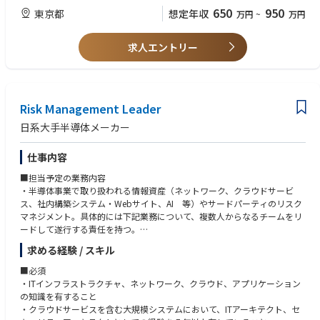
650
950
東京都
想定年収
万円
~
万円
求人エントリー
Risk Management Leader
日系大手半導体メーカー
仕事内容
■担当予定の業務内容
・半導体事業で取り扱われる情報資産（ネットワーク、クラウドサービ
ス、社内構築システム・Webサイト、AI 等）やサードパーティのリスク
マネジメント。具体的には下記業務について、複数人からなるチームをリ
ードして遂行する責任を持つ。
求める経験 / スキル
-USの同社Gpの情報セキュリティ本社からのベストプラクティスの収集・
半導体事業への連携
■必須
-ビジネス部門やUSにある同社グループ情報セキュリティ本部の活動内容
・ITインフラストラクチャ、ネットワーク、クラウド、アプリケーション
を考慮した年間リスクマネジメント計画の策定
の知識を有すること
-各種情報資産やサードパーティのリスクマネジメントプロセスの整備・改
・クラウドサービスを含む大規模システムにおいて、ITアーキテクト、セ
善