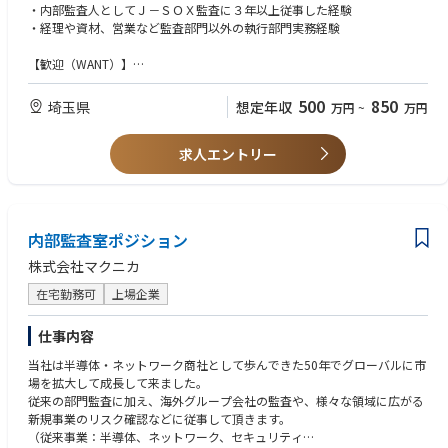
・内部監査人としてＪ－ＳＯＸ監査に３年以上従事した経験
・Ｊ－ＳＯＸ監査法人監査対応（全般統制・個別財務・業務処理⇒ＷＴ・
・経理や資材、営業など監査部門以外の執行部門実務経験
ＴＯＣ・ＲＦ）
⇒計画・日程調整・通知・実監査・結果報告・調書作成・内部監査報告書
【歓迎（WANT）】
作成支援など
・内部監査士（ＱＩＡ)資格取得者
・公認内部監査人（ＣＩＡ）
500
850
埼玉県
想定年収
万円
~
万円
【サブ業務】
・公認情報システム監査人（ＣＩＳＡ）
・部内運営支援業務
⇒監査業務効率化支援、グループ教育活動、社内委員会委員など
求人エントリー
≪今後の担当変更で担当可能性のある業務≫
※業務監査対応（テーマ監査・リスクアプローチ監査等）
⇒計画・日程調整・通知・実監査・結果報告・調書作成・内部監査報告書
内部監査室ポジション
作成支援など
株式会社マクニカ
在宅勤務可
上場企業
仕事内容
当社は半導体・ネットワーク商社として歩んできた50年でグローバルに市
場を拡大して成長して来ました。
従来の部門監査に加え、海外グループ会社の監査や、様々な領域に広がる
新規事業のリスク確認などに従事して頂きます。
（従来事業：半導体、ネットワーク、セキュリティ