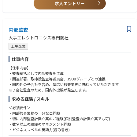
求人エントリー
・中国語及び英語でのコミュニケーション（読む、書く、話す、聞く）が
可能な方
・内部監査関係の資格をお持ちの方
・公認内部監査人、公認情報システム監査人等の経験をお持ちの方
内部監査
大手エレクトロニクス専門商社
上場企業
仕事内容
【仕事内容】
・監査総括として内部監査を主導
・関連部署、取締役監査等委員会、JSOXグループとの連携
・国内外の子会社を含め、幅広い監査業務に携わっていただきます
※子会社監査のため、国内外出張が発生します。
求める経験 / スキル
＜必須要件＞
・内部監査業務の十分なご経験
・特に内部監査計画立案のご経験(個別監査の計画立案でも可)
・数名以上の組織のマネジメント経験
・ビジネスレベルの英語力(読み書き)