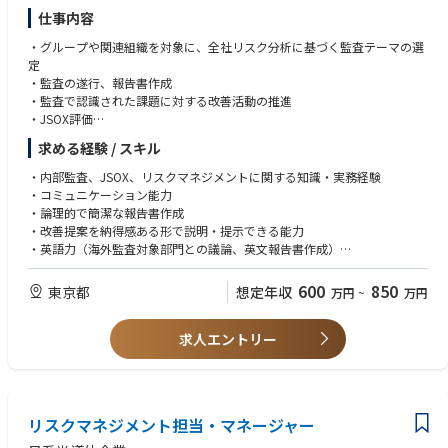
仕事内容
・グループや関連組織を対象に、全社リスク分析に基づく監査テーマの選
定
・監査の遂行、報告書作成
・監査で認識された課題に対する改善活動の推進
・JSOX評価
・財務内部統制の整備・運用評価
求める経験 / スキル
・外部監査法人との連携を含む対応
・内部監査、JSOX、リスクマネジメントに関する知識・実務経験
・コミュニケーション能力
・論理的で簡潔な報告書作成
・改善提案を納得感ある形で説明・提示できる能力
・英語力（海外監査対象部門との議論、英文報告書作成）
※目安：TOEIC 800点以上
600
850
東京都
想定年収
万円
~
万円
求人エントリー
リスクマネジメント担当・マネージャー