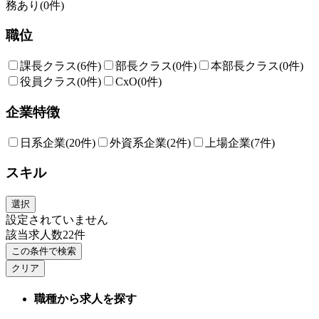
務あり
(0件)
職位
課長クラス
(6件)
部長クラス
(0件)
本部長クラス
(0件)
役員クラス
(0件)
CxO
(0件)
企業特徴
日系企業
(20件)
外資系企業
(2件)
上場企業
(7件)
スキル
選択
設定されていません
該当求人数
22
件
この条件で検索
クリア
職種から求人を探す