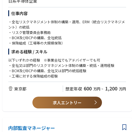
日系半導体企業
仕事内容
・全社リスクマネジメント体制の構築・運用、ERM（統合リスクマネジメ
ント）の統括
・リスク管理委員会事務局
・BCM及びBCPの構築、全社統括
・保険組成（工場等の大規模保険）
求める経験 / スキル
以下いずれかの経験 ※事業会社でもアドバイザーでも可
・全社又は部門のリスクマネジメント体制の構築・統括・運用経験
・BCM及びBCPの構築、全社又は部門の統括経験
・工場に対する保険組成の経験
600
1,200
東京都
想定年収
万円
~
万円
求人エントリー
内部監査マネージャー