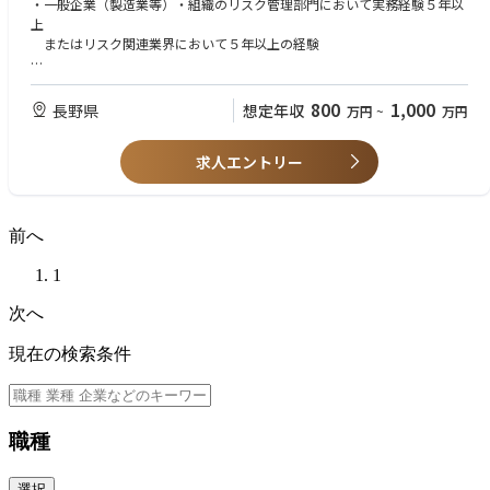
・一般企業（製造業等）・組織のリスク管理部門において実務経験５年以
上
またはリスク関連業界において５年以上の経験
【歓迎】
・地震等自然災害発生時に実際の対応経験をお持ちの方
800
1,000
長野県
想定年収
万円
~
万円
・自然災害や火災等に対する専門的知見をお持ちの方
・一定の英語力をお持ちの方
求人エントリー
・優れたフットワーク、行動力のある方
・コミュニケーション能力のある方
前へ
1
次へ
現在の検索条件
職種
選択