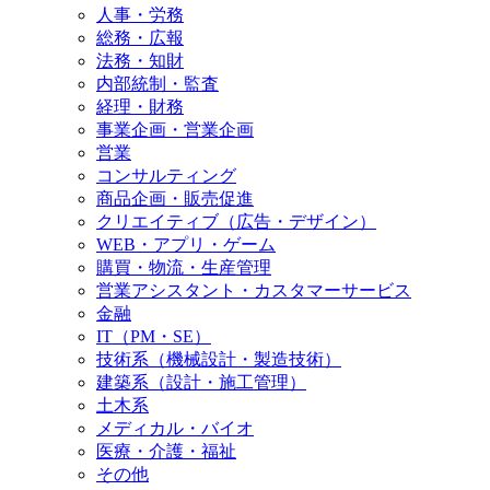
人事・労務
総務・広報
法務・知財
内部統制・監査
経理・財務
事業企画・営業企画
営業
コンサルティング
商品企画・販売促進
クリエイティブ（広告・デザイン）
WEB・アプリ・ゲーム
購買・物流・生産管理
営業アシスタント・カスタマーサービス
金融
IT（PM・SE）
技術系（機械設計・製造技術）
建築系（設計・施工管理）
土木系
メディカル・バイオ
医療・介護・福祉
その他