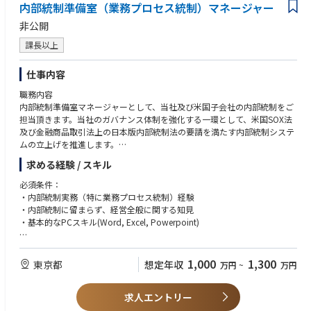
内部統制準備室（業務プロセス統制）マネージャー
・コンサルティングファームにおける内部統制／IT統制領域のプロジェク
ト経験（統制設計、評価、改善支援を含む）
非公開
・チームリード経験（5名規模以上が望ましい）
課長以上
・プロジェクトマネジメント経験（進捗管理、課題管理、品質担保、ステ
ークホルダー調整を含む）
・海外対応経験（海外子会社対応、英語でのコミュニケーション、グロー
仕事内容
バル統制展開経験）
職務内容
・関連資格（CIA、CISA、CPA、PMP 等）
内部統制準備室マネージャーとして、当社及び米国子会社の内部統制をご
・J-SOXに加えて、US-SOXの経験
担当頂きます。当社のガバナンス体制を強化する一環として、米国SOX法
・内部統制全体に関する横断的な経験（ELC／業務プロセス統制／ITGCを
及び金融商品取引法上の日本版内部統制法の要請を満たす内部統制システ
相互の関連性を踏まえて一体的に理解し、統制設計・評価または改善に関
ムの立上げを推進します。
与した経験）
・経理・財務知識（財務会計・管理会計等）
求める経験 / スキル
※業務具体例
・内部統制計画の策定および評価体制の構築
必須条件：
・内部統制制度の整備・運用に関する検討、提案、助言、確認
・内部統制実務（特に業務プロセス統制）経験
・業務プロセス統制における対象部門へのヒアリング等を通じて、規則・
・内部統制に留まらず、経営全般に関する知見
規程と業務手続を確認し、想定リスクと統制をセットで文書化
・基本的なPCスキル(Word, Excel, Powerpoint)
・対象部門から提出された証憑を基に、リスクと統制の整備状況を確認
（整備状況）
歓迎要件：
・整備が確認された統制通りに運用されているかを確認（運用状況）
・内部統制全体のPMO（プロジェクトマネジメントオフィス）の経験
1,000
1,300
東京都
想定年収
万円
~
万円
・統制通りに運用されていない不備に対しては、改善提案を指示及びその
・メーカー（半導体、機械、電機等）での経験
妥当性を確認し、改善の進捗をチェック。
・J-SOXに加えて、US-SOXの経験
・内部統制の経営者評価の報告書作成
求人エントリー
・公認内部監査人（CIA）の資格
・英文資料の読解、ビジネスレベルの会話力