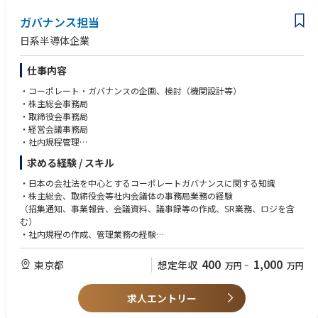
ガバナンス担当
日系半導体企業
仕事内容
・コーポレート・ガバナンスの企画、検討（機関設計等）
・株主総会事務局
・取締役会事務局
・経営会議事務局
・社内規程管理
・その他コーポレートガバナンスに関連する業務
求める経験 / スキル
・日本の会社法を中心とするコーポレートガバナンスに関する知識
・株主総会、取締役会等社内会議体の事務局業務の経験
（招集通知、事業報告、会議資料、議事録等の作成、SR業務、ロジを含
む）
・社内規程の作成、管理業務の経験
・高いコミュニケーション力（社内外関係者との調整等）
400
1,000
東京都
想定年収
万円
~
万円
ビジネスレベルの英語力（会議資料、議事録、社内規程等の英語版の作
求人エントリー
成、海外の関係者とのEメール、会議等によるコミュニケーション）