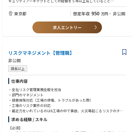
キュリティアーキテクトとしての経験を５年以上有していること
-リスクマネジメントプロセスに従ったオペレーションの実施
・管理部門（法務、コンプライアンス、製品セキュリティ 等）や他IT組
-ビジネス部門にへのリスクマネジメントの必要性のコミュニケーション
織（アプリ、インフラ、DX）と協業して業務を推進した経験を５年以上有
950
東京都
想定年収
非公開
万円
~
していること
・システム開発、もしくは、情報セキュリティ関連プロジェクトでのプロ
求人エントリー
ジェクトマネージャー経験を有していること
■あると望ましい
・Enterprize Risk Management Tool(Archer 等）を導入もしくは運用した
経験があること
リスクマネジメント【管理職】
・ビジネス部門（営業部門、研究部門 等）と協業して業務を推進した経
験を有しているこ
非公開
・不確定要素の強い環境下において、能動的に行動することができること
課長以上
・多様性のある業務環境下での実務経験を有していること、もしくは、そ
のような環境で積極的に業務を推進することができること
・資格：IT、サイバー、情報セキュリティに関する資格（ネットワークス
仕事内容
ペシャリスト、CCSP、AWS認定資格、GCP認定資格、Azure認定資格
・全社リスク管理業務全般を担当
等）
・部門のマネジメント
・損害保険対応（工場の停電、トラブルがあった際）
・工場のリスク案件の対応
・最近力をいれているのは6工場の中で事故、火災等起こるリスクのチェ
ック、対策
求める経験 / スキル
【必須】