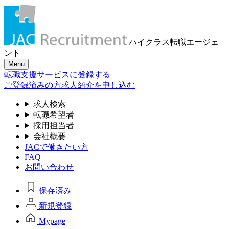
ハイクラス転職
エージェ
ント
Menu
転職支援サービスに登録する
ご登録済みの方
求人紹介を申し込む
求人検索
転職希望者
採用担当者
会社概要
JACで働きたい方
FAQ
お問い合わせ
保存済み
新規登録
Mypage