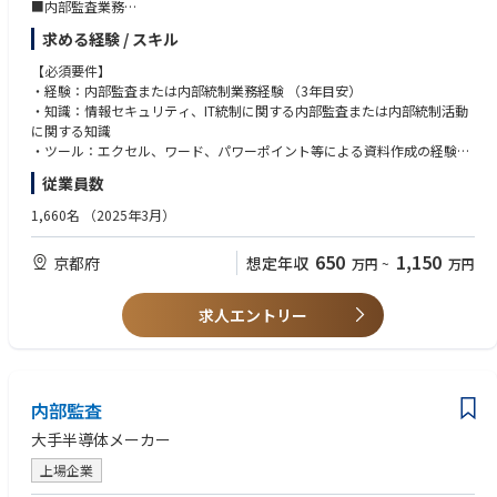
■内部監査業務
① リスクベースに基づく監査業務：監査計画の作成／事前準備／監査実査
求める経験 / スキル
／監査報告書の作成／改善提案
② 改善に対するフォローアップ監査
【必須要件】
・経験：内部監査または内部統制業務経験 （3年目安）
・知識：情報セキュリティ、IT統制に関する内部監査または内部統制活動
に関する知識
・ツール：エクセル、ワード、パワーポイント等による資料作成の経験
・その他：コミュニケーションスキル、、向上心
従業員数
【歓迎要件】
1,660名
（2025年3月）
＜経験＞※以下のいずれか
・公開会社での監査員経験が２年以上
650
1,150
京都府
想定年収
万円
~
万円
・主管官庁に限定された公認会計士事務所での監査経験が２年以上
・プログラム設計又はシステム分析などの業務経験が３年以上
＜知識＞※以下のいずれか
求人エントリー
・公認会計士試験の合格者、一般社団法人日本監査協会の公認内部監査
人、情報システムコントロール協会の公認情報システム監査人証明書保有
者
＜ツール＞
内部監査
・DXツールの活用経験
＜語学＞
大手半導体メーカー
・英語または中国語の日常会話
＜その他＞
上場企業
・時間マネジメント、意見調整、プレゼンテーション、交渉力