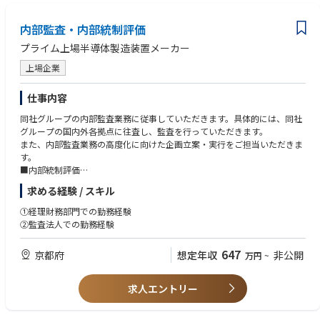
内部監査・内部統制評価
プライム上場半導体製造装置メーカー
上場企業
仕事内容
同社グループの内部監査業務に従事していただきます。具体的には、同社
グループの国内外各拠点に往査し、監査を行っていただきます。
また、内部監査業務の高度化に向けた企画立案・実行をご担当いただきま
す。
■内部統制評価
金融商品取引法に基づき、同社グループの内部統制評価業務（J-SOX）に
求める経験 / スキル
従事していただきます。
具体的には、全社的な内部統制（CLC）、IT全般統制（ITGC）、一般業務
①経理財務部門での勤務経験
プロセス（PLC）、決算・財務報告の業務プロセス（FRPLC）の
②監査法人での勤務経験
評価リーダーもしくはテスターとして評価をご担当していただきます。
647
京都府
想定年収
非公開
万円
~
求人エントリー