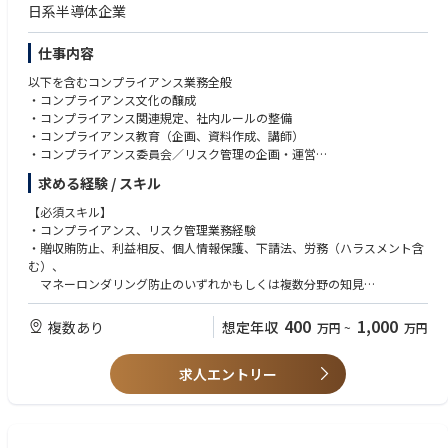
日系半導体企業
仕事内容
以下を含むコンプライアンス業務全般
・コンプライアンス文化の醸成
・コンプライアンス関連規定、社内ルールの整備
・コンプライアンス教育（企画、資料作成、講師）
・コンプライアンス委員会／リスク管理の企画・運営
・内部通報制度（調査を含む）の運用
求める経験 / スキル
等
【必須スキル】
・コンプライアンス、リスク管理業務経験
・贈収賄防止、利益相反、個人情報保護、下請法、労務（ハラスメント含
む）、
マネーロンダリング防止のいずれかもしくは複数分野の知見
400
1,000
複数あり
想定年収
万円
~
万円
【歓迎スキル】
・コンプライアンス・リスク関連の全社施策の企画推進経験
求人エントリー
・ビジネスレベルの英語力（海外とのEメール、会議等）