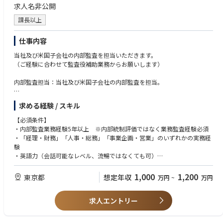
求人名非公開
課長以上
仕事内容
当社及び米国子会社の内部監査を担当いただきます。
（ご経験に合わせて監査役補助業務からお願いします）
内部監査担当：当社及び米国子会社の内部監査を担当。
【具体的な業務内容】
求める経験 / スキル
・内部監査計画の立案
・内部統制制度の整備・運用に関する検討、提案、助言、確認
【必須条件】
・帳簿書類・諸帳票・その他の諸資料の確認
・内部監査業務経験5年以上 ※内部統制評価ではなく業務監査経験必須
・指摘事項・改善指示に対する被監査部門の改善状況の確認、改善に対す
・「経理・財務」「人事・総務」「事業企画・営業」のいずれかの実務経
る提案、助言
験
・報告書の作成及び報告
・英語力（会話可能なレベル、流暢ではなくても可）
【歓迎条件】
1,000
1,200
東京都
想定年収
万円
~
万円
・製造業での監査経験（半導体業界経験あれば尚可）
・少なくとも業務に慣れるまで原則出社可能であること（概ね半年～1
求人エントリー
年）