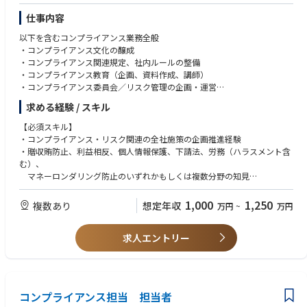
仕事内容
以下を含むコンプライアンス業務全般
・コンプライアンス文化の醸成
・コンプライアンス関連規定、社内ルールの整備
・コンプライアンス教育（企画、資料作成、講師）
・コンプライアンス委員会／リスク管理の企画・運営
・内部通報制度（調査を含む）の運用
求める経験 / スキル
等
【必須スキル】
・コンプライアンス・リスク関連の全社施策の企画推進経験
・贈収賄防止、利益相反、個人情報保護、下請法、労務（ハラスメント含
む）、
マネーロンダリング防止のいずれかもしくは複数分野の知見
【歓迎スキル】
1,000
1,250
複数あり
想定年収
万円
~
万円
・ビジネスレベルの英語力（海外とのEメール、会議等）
求人エントリー
コンプライアンス担当 担当者