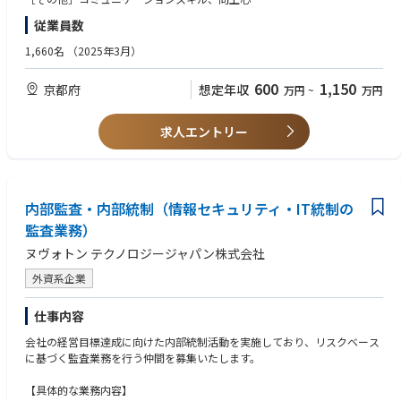
従業員数
【歓迎要件】
［経験］※以下のいずれかに該当する方
1,660名
（2025年3月）
・上場企業での監査員経験が２年以上
・主管官庁に限定された公認会計士事務所での監査経験が２年以
600
1,150
京都府
想定年収
万円
~
万円
上
・プログラム設計又はシステム分析などの業務経験が３年以上
［知識］※以下のいずれかに該当する方
求人エントリー
・公認会計士試験の合格者
・一般社団法人日本監査協会の公認内部監査人
・情報システムコントロール協会の公認情報システム監査人証明
書保有者
内部監査・内部統制（情報セキュリティ・IT統制の
［ツール］DXツールの活用経験
［語学］英語または中国語の日常会話
監査業務）
［その他］時間マネジメント、意見調整、プレゼンテーション、交渉力
ヌヴォトン テクノロジージャパン株式会社
外資系企業
仕事内容
会社の経営目標達成に向けた内部統制活動を実施しており、リスクベース
に基づく監査業務を行う仲間を募集いたします。
【具体的な業務内容】