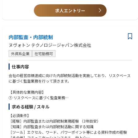
・統制通りに運用されていない不備に対しては、改善提案を指示及びその
・公認内部監査人（CIA）の資格
妥当性を確認し、改善の進捗をチェック。
求人エントリー
・英文資料の読解、ビジネスレベルの会話力
・内部統制の経営者評価の報告書作成
・業務に慣れるまで（概ね半年～1年）原則出社可能であること
②業務プロセス統制
マネージャーの指示のもと、当社及び米国子会社の内部統制をご担当頂き
内部監査・内部統制
ます。当社のガバナンス体制を強化する一環として、米国SOX法及び金融
商品取引法上の日本版内部統制法の要請を満たす内部統制システムの立上
ヌヴォトン テクノロジージャパン株式会社
げを推進します。
外資系企業
在宅勤務可
【業務具体例】
・内部統制計画の策定および評価体制の構築
仕事内容
・内部統制制度の整備・運用に関する検討、提案、助言、確認
会社の経営目標達成に向けた内部統制活動を実施しており、リスクベース
・業務プロセス統制における対象部門へのヒアリング等を通じて、規則・
に基づく監査業務を行って頂きます。
規程と業務手続を確認し、想定リスクと統制をセットで文書化
・対象部門から提出された証憑を基に、リスクと統制の整備状況を確認
【具体的な業務内容】
（整備状況）
① リスクベースに基づく監査業務
・整備が確認された統制通りに運用されているかを確認（運用状況）
監査計画の作成/事前準備／監査実査／監査報告書の作成／改善提案
・統制通りに運用されていない不備に対しては、改善提案を指示及びその
求める経験 / スキル
② 改善に対するフォローアップ監査
妥当性を確認し、改善の進捗をチェック。
・内部統制の経営者評価の報告書作成
【必須条件】
［経験］内部監査または内部統制業務経験 （3年目安）
［知識］内部監査または内部統制活動に関する知識
［ツール］エクセル、ワード、パワーポイント等による資料作成の経験
［その他］コミュニケーションスキル、向上心