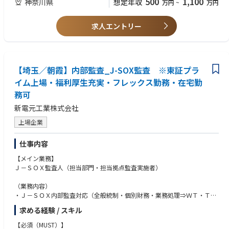
500
1,100
神奈川県
想定年収
万円
~
万円
■特徴・魅力：
●求める人物像
ご活躍やご希望に応じて、リスクマネジメント以外にも様々な経験を通じ
・積極性、能動性、自律性のある方
てキャリアアップが可能です。
求人エントリー
・変化を恐れずチャレンジ精神のある方
社風としては非常に活気があり、積極的な意見や提案が歓迎されます。
・問題解決、提案のために必要情報を自ら収集できる方
経営方針としてガバナンス部門の強化をはかっており、活躍の幅が大いに
・チームで仕事をする意識を持てる方
広がっています。
【埼玉／朝霞】内部監査_J-SOX監査 ※東証プラ
■働き方：
在宅勤務を取り入れています。月1回程度の出社日以外は、業務状況に応
イム上場・福利厚生充実・フレックス勤務・在宅勤
じて自由に働き方を決めていただけます。
務可
新電元工業株式会社
上場企業
仕事内容
【メイン業務】
Ｊ－ＳＯＸ監査人（担当部門・担当拠点監査実施者）
（業務内容）
・Ｊ－ＳＯＸ内部監査対応（全般統制・個別財務・業務処理⇒ＷＴ・ＴＯ
Ｃ・ＲＦ）
求める経験 / スキル
⇒計画・日程調整・通知・実監査・結果報告・調書作成・内部監査報告書
作成支援など
【必須（MUST）】