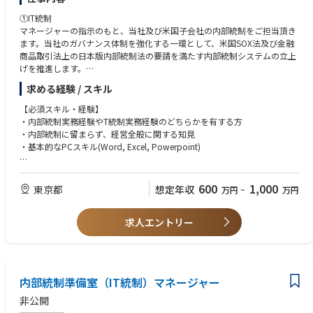
➀IT統制
マネージャーの指示のもと、当社及び米国子会社の内部統制をご担当頂き
ます。当社のガバナンス体制を強化する一環として、米国SOX法及び金融
商品取引法上の日本版内部統制法の要請を満たす内部統制システムの立上
げを推進します。
求める経験 / スキル
【業務具体例】
・内部統制計画の策定および評価体制の構築
【必須スキル・経験】
・内部統制制度の整備・運用に関する検討、提案、助言、確認
・内部統制実務経験やT統制実務経験のどちらかを有する方
・対象システムやIT運用に関する関係部門へのヒアリングを通じて、IT方
・内部統制に留まらず、経営全般に関する知見
針、手順書、運用実態を確認し、主要なITリスクと対応する統制（IT全般
・基本的なPCスキル(Word, Excel, Powerpoint)
統制・業務処理統制）を整理・文書化
・対象部門から提出された証憑を基に、リスクと統制の整備状況を確認
【歓迎要件】
（整備状況）
・メーカー（半導体、機械、電機等）での経験
600
1,000
東京都
想定年収
万円
~
万円
・整備が確認された統制通りに運用されているかを確認（運用状況）
・J-SOXに加えて、US-SOXの経験
・統制通りに運用されていない不備に対しては、改善提案を指示及びその
・公認内部監査人（CIA）の資格
妥当性を確認し、改善の進捗をチェック。
求人エントリー
・英文資料の読解、ビジネスレベルの会話力
・内部統制の経営者評価の報告書作成
・業務に慣れるまで（概ね半年～1年）原則出社可能であること
②業務プロセス統制
マネージャーの指示のもと、当社及び米国子会社の内部統制をご担当頂き
内部統制準備室（IT統制）マネージャー
ます。当社のガバナンス体制を強化する一環として、米国SOX法及び金融
商品取引法上の日本版内部統制法の要請を満たす内部統制システムの立上
非公開
げを推進します。