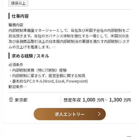
課長以上
【業務具体例】
・内部統制計画の策定および評価体制の構築
仕事内容
・内部統制制度の整備・運用に関する検討、提案、助言、確認
職務内容
・業務プロセス統制における対象部門へのヒアリング等を通じて、規則・
内部統制準備室マネージャーとして、当社及び米国子会社の内部統制をご
規程と業務手続を確認し、想定リスクと統制をセットで文書化
担当頂きます。当社のガバナンス体制を強化する一環として、米国SOX法
・対象部門から提出された証憑を基に、リスクと統制の整備状況を確認
及び金融商品取引法上の日本版内部統制法の要請を満たす内部統制システ
（整備状況）
ムの立上げを推進します。
・整備が確認された統制通りに運用されているかを確認（運用状況）
・統制通りに運用されていない不備に対しては、改善提案を指示及びその
求める経験 / スキル
※業務具体例
妥当性を確認し、改善の進捗をチェック。
・内部統制計画の策定および評価体制の構築
・内部統制の経営者評価の報告書作成
必須条件
・内部統制制度の整備・運用に関する検討、提案、助言、確認
・内部統制実務（特にIT統制）経験
・対象システムやIT運用に関する関係部門へのヒアリングを通じて、IT方
・内部統制に留まらず、経営全般に関する知見
針、手順書、運用実態を確認し、主要なITリスクと対応する統制（IT全般
・基本的なPCスキル(Word, Excel, Powerpoint)
統制・業務処理統制）を整理・文書化
歓迎条件
・対象部門から提出された証憑を基に、リスクと統制の整備状況を確認
・業務に慣れるまで（概ね半年～1年）原則出社可能であること
（整備状況）
・外部監査（IT監査）対応および指摘事項への対応経験
1,000
1,300
東京都
想定年収
万円
~
万円
・整備が確認された統制通りに運用されているかを確認（運用状況）
・製造業における業務知識（販売、購買、在庫、原価、予算管理等の主要
・統制通りに運用されていない不備に対しては、改善提案を指示及びその
業務に関する理解）
妥当性を確認し、改善の進捗をチェック。
求人エントリー
・内部統制の構築または評価（J-SOXを含む）において、統制設計・評価
・内部統制の経営者評価の報告書作成
または改善対応を主体的に推進した経験
・外部監査人（マネージャー～パートナーレベル）との折衝経験
・指摘事項に対する改善対応を主導した経験（影響評価、対応方針策定、
監査人との合意形成を含む）