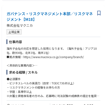
応募書類に英語力のわかる資格等を記載お願い申し上げます。
ガバナンス・リスクマネジメント本部／リスクマネ
・株式事務、IPO準備の経験
ジメント【M18】
・内部統制に関する知識
株式会社マクニカ
上場企業
仕事内容
海外子会社の対応を想定した採用となります。（海外子会社：アジア10
社、欧州4社、北米3社、南米1社）
■拠点情報：https://www.macnica.co.jp/company/branch/
＜具体的な業務内容＞
・リスクマネジメント（ERM、インシデント対応、海外子会社ガバナン
求める経験 / スキル
ス）
●必須要件
本社部門として、リスクマネジメントに関する業務を行っていただきま
・ビジネスレベルの英語力（目安：TOEIC730点以上）
す。
・リスクマネジメントの経験をお持ちの方
経営視点および、グローバルでのリスクマネジメントを期待しており、積
・学歴：高専卒以上
極性、企画力、調整力、連携力、英語力が必要となります。
※弁護士資格保有者の方のみ、応募時に司法試験の成績表の提出を推奨し
希望も鑑み、部門内でも積極的なローテーションを行なっていきます。
ております。