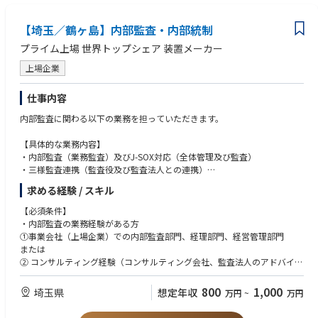
【埼玉／鶴ヶ島】内部監査・内部統制
プライム上場 世界トップシェア 装置メーカー
上場企業
仕事内容
内部監査に関わる以下の業務を担っていただきます。
【具体的な業務内容】
・内部監査（業務監査）及びJ-SOX対応（全体管理及び監査）
・三様監査連携（監査役及び監査法人との連携）
・特命監査、調査、内部監査としての業務改善指導
求める経験 / スキル
・海外出張あり（海外子会社往査／物理訪問）
上海、台湾／ベトナムに分けて、年2回ほどを想定
【必須条件】
・内部監査の業務経験がある方
※内部監査業務に一部中国語が必要ですが、他の内部監査メンバーが日中
①事業会社（上場企業）での内部監査部門、経理部門、経営管理部門
バイリンガルのため、内部監査室長に中国語は必須ではありません。
または
② コンサルティング経験（コンサルティング会社、監査法人のアドバイザ
リー部門などでの経験）
800
1,000
埼玉県
想定年収
万円
~
万円
【歓迎条件】
・会計、経理知見をお持ちの方