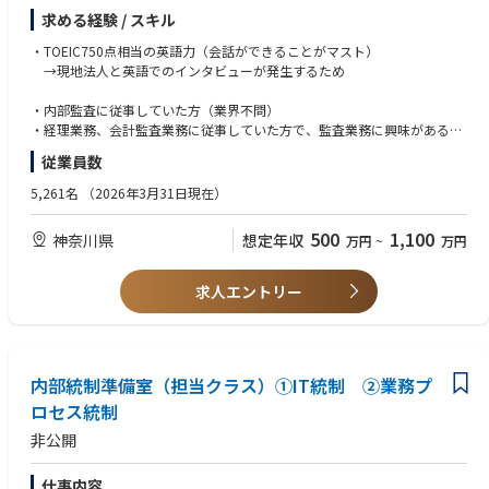
新規事業：Smart Manufacturing/Mobility/AI/Robot/Medical/Agritechな
求める経験 / スキル
ど）
・TOEIC750点相当の英語力（会話ができることがマスト）
→現地法人と英語でのインタビューが発生するため
【業務内容】
内部監査室のメンバーとして、国内外の約80に及ぶ監査対象拠点・部署を
・内部監査に従事していた方（業界不問）
年間計画に基づいて内部監査する職務となります。
・経理業務、会計監査業務に従事していた方で、監査業務に興味がある未
（英語が出来る方には海外出張のチャンスもあります）
経験者
従業員数
対象：日本、香港、シンガポール、マレーシア、中国、台湾、インド、米
・内部統制に従事していた方で、監査業務に興味がある未経験者
国、フランス、ドイツ、ブラジルなど
5,261名
（2026年3月31日現在）
「必要なルールが定められているか。ルール通りに実施されているか（当
たり前のことが当たり前にできているか）」
500
1,100
神奈川県
想定年収
万円
~
万円
を監査していきます。
監査室で内部統制業務も担当していますので、内部監査と内部統制の両方
求人エントリー
の職務を実施して頂きます。
（内部統制業務）
・J-SOX(全社統制・FSCP・業務プロセス)の対象となる国内外のグループ
会社の内部統制状況のスケジュール進行
・内部統制文書化（業務プロセス記述書やRCMの作成サポート）
内部統制準備室（担当クラス）➀IT統制 ②業務プ
・全社統制、決算全般統制、業務プロセスの証憑取得と文書化
ロセス統制
・内部統制報告書の文書作成
非公開
仕事内容