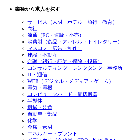
業種から求人を探す
サービス（人材・ホテル・旅行・教育）
商社
流通（EC・運輸・小売）
消費財（食品・アパレル・トイレタリー）
マスコミ（広告・制作）
建設・不動産
金融（銀行・証券・保険・投資）
コンサルティング・シンクタンク・事務所
IT・通信
WEB（デジタル・メディア・ゲーム）
電気・電機
コンピュータハード・周辺機器
半導体
機械・装置
自動車・部品
化学
金属・素材
エネルギー・プラント