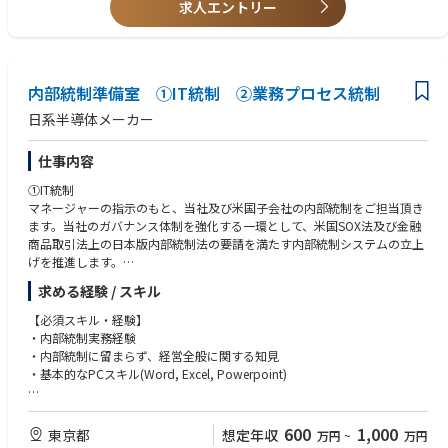
求人エントリー
PA）、内部統制実務士などの資格をお持ちの方
内部統制準備室 ➀IT統制 ②業務プロセス統制
日系半導体メーカー
仕事内容
➀IT統制
マネージャーの指示のもと、当社及び米国子会社の内部統制をご担当頂き
ます。当社のガバナンス体制を強化する一環として、米国SOX法及び金融
商品取引法上の日本版内部統制法の要請を満たす内部統制システムの立上
げを推進します。
求める経験 / スキル
【業務具体例】
・内部統制計画の策定および評価体制の構築
【必須スキル・経験】
・内部統制制度の整備・運用に関する検討、提案、助言、確認
・内部統制実務経験
・対象システムやIT運用に関する関係部門へのヒアリングを通じて、IT方
・内部統制に留まらず、経営全般に関する知見
針、手順書、運用実態を確認し、主要なITリスクと対応する統制（IT全般
・基本的なPCスキル(Word, Excel, Powerpoint)
統制・業務処理統制）を整理・文書化
・対象部門から提出された証憑を基に、リスクと統制の整備状況を確認
【歓迎要件】
（整備状況）
・メーカー（半導体、機械、電機等）での経験
600
1,000
東京都
想定年収
万円
~
万円
・整備が確認された統制通りに運用されているかを確認（運用状況）
・J-SOXに加えて、US-SOXの経験