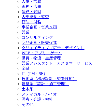
人事・労務
総務・広報
法務・知財
内部統制・監査
経理・財務
事業企画・営業企画
営業
コンサルティング
商品企画・販売促進
クリエイティブ（広告・デザイン）
WEB・アプリ・ゲーム
購買・物流・生産管理
営業アシスタント・カスタマーサービス
金融
IT（PM・SE）
技術系（機械設計・製造技術）
建築系（設計・施工管理）
土木系
メディカル・バイオ
医療・介護・福祉
その他