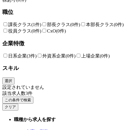
職位
課長クラス
(1件)
部長クラス
(0件)
本部長クラス
(0件)
役員クラス
(0件)
CxO
(0件)
企業特徴
日系企業
(3件)
外資系企業
(0件)
上場企業
(0件)
スキル
選択
設定されていません
該当求人数
3
件
この条件で検索
クリア
職種から求人を探す