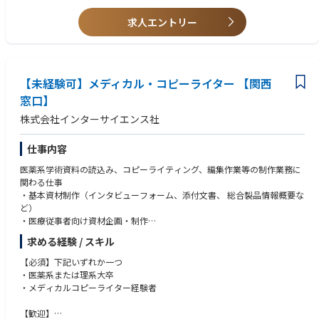
さい。
求人エントリー
【未経験可】メディカル・コピーライター 【関西
窓口】
株式会社インターサイエンス社
仕事内容
医薬系学術資料の読込み、コピーライティング、編集作業等の制作業務に
関わる仕事
・基本資材制作（インタビューフォーム、添付文書、 総合製品情報概要な
ど）
・医療従事者向け資材企画・制作
・患者向け疾患啓発資材企画・制作
求める経験 / スキル
・MR向け研修資材制作
・記事体広告企画・制作
【必須】下記いずれか一つ
・学会取材および記録集制作
・医薬系または理系大卒
・メディカルコピーライター経験者
【歓迎】