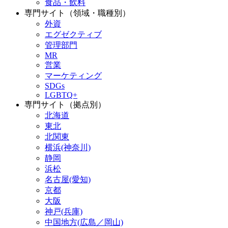
食品・飲料
専門サイト（領域・職種別）
外資
エグゼクティブ
管理部門
MR
営業
マーケティング
SDGs
LGBTQ+
専門サイト（拠点別）
北海道
東北
北関東
横浜(神奈川)
静岡
浜松
名古屋(愛知)
京都
大阪
神戸(兵庫)
中国地方(広島／岡山)