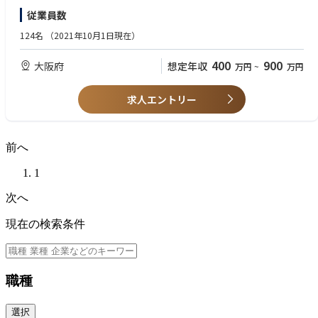
・医薬品情報誌のコピーライターのご経験がある方
従業員数
・学術/マーケティング/MR経験のある方
・薬剤師資格をお持ちの方
124名
（2021年10月1日現在）
・獣医師資格をお持ちの方
400
900
大阪府
想定年収
万円
~
万円
※ご応募時、写真付き履歴書、職務経歴書、志望動機の三点をご提出くだ
さい。
求人エントリー
前へ
1
次へ
現在の検索条件
職種
選択