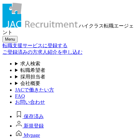
ハイクラス転職
エージェ
ント
Menu
転職支援サービスに登録する
ご登録済みの方
求人紹介を申し込む
求人検索
転職希望者
採用担当者
会社概要
JACで働きたい方
FAQ
お問い合わせ
保存済み
新規登録
Mypage