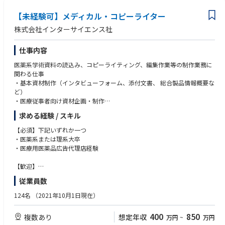
【未経験可】メディカル・コピーライター
株式会社インターサイエンス社
仕事内容
医薬系学術資料の読込み、コピーライティング、編集作業等の制作業務に
関わる仕事
・基本資材制作（インタビューフォーム、添付文書、 総合製品情報概要な
ど）
・医療従事者向け資材企画・制作
・患者向け疾患啓発資材企画・制作
求める経験 / スキル
・MR向け研修資材制作
・記事体広告企画・制作
【必須】下記いずれか一つ
・学会取材および記録集制作
・医薬系または理系大卒
・医療用医薬品広告代理店経験
【歓迎】
・医薬品情報誌のコピーライターのご経験がある方
従業員数
・学術/マーケティング/MR経験のある方
・薬剤師資格をお持ちの方
124名
（2021年10月1日現在）
・獣医師資格をお持ちの方
400
850
複数あり
想定年収
万円
~
万円
※ご応募時、写真付き履歴書、職務経歴書、志望動機の三点をご提出くだ