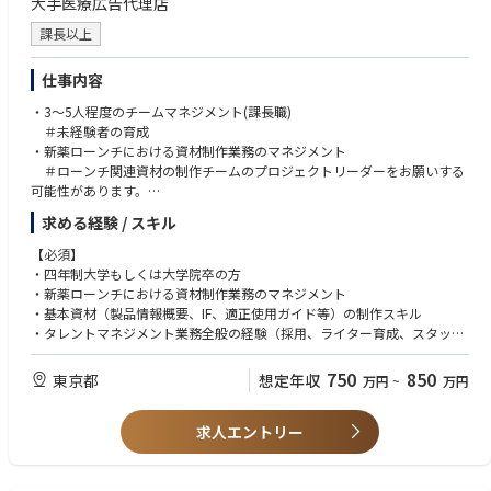
大手医療広告代理店
課長以上
仕事内容
・3～5人程度のチームマネジメント(課長職)
＃未経験者の育成
・新薬ローンチにおける資材制作業務のマネジメント
＃ローンチ関連資材の制作チームのプロジェクトリーダーをお願いする
可能性があります。
・各種プロモーション資材の制作
求める経験 / スキル
【必須】
・四年制大学もしくは大学院卒の方
・新薬ローンチにおける資材制作業務のマネジメント
・基本資材（製品情報概要、IF、適正使用ガイド等）の制作スキル
・タレントマネジメント業務全般の経験（採用、ライター育成、スタッフ
評価など）
・メディカルライター歴7年以上（複数の会社での経験の場合は通算可）
750
850
東京都
想定年収
万円
~
万円
【歓迎】
求人エントリー
・下記領域の新薬ローンチ経験
＃Oncology領域、自己免疫疾患領域、代謝・内分泌領域など
・新薬ピッチ・コンペでの企画立案及びプレゼンテーション経験