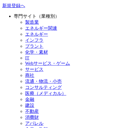
新規登録へ
専門サイト（業種別）
製造業
エネルギー関連
エネルギー
インフラ
プラント
化学・素材
IT
Webサービス・ゲーム
サービス
商社
流通・物流・小売
コンサルティング
医療（メディカル）
金融
建設
不動産
消費財
アパレル