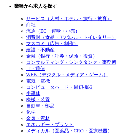
業種から求人を探す
サービス（人材・ホテル・旅行・教育）
商社
流通（EC・運輸・小売）
消費財（食品・アパレル・トイレタリー）
マスコミ（広告・制作）
建設・不動産
金融（銀行・証券・保険・投資）
コンサルティング・シンクタンク・事務所
IT・通信
WEB（デジタル・メディア・ゲーム）
電気・電機
コンピュータハード・周辺機器
半導体
機械・装置
自動車・部品
化学
金属・素材
エネルギー・プラント
メディカル（医薬品・CRO・医療機器）