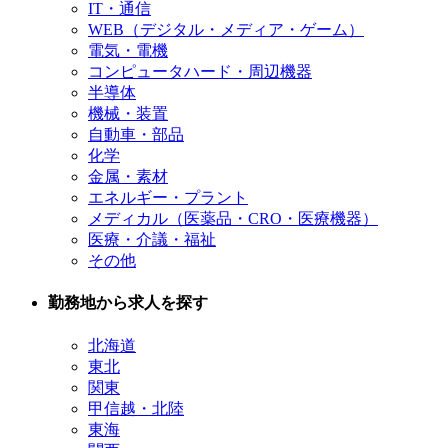
IT・通信
WEB（デジタル・メディア・ゲーム）
電気・電機
コンピュータハード・周辺機器
半導体
機械・装置
自動車・部品
化学
金属・素材
エネルギー・プラント
メディカル（医薬品・CRO・医療機器）
医療・介議・福祉
その他
勤務地から求人を探す
北海道
東北
関東
甲信越・北陸
東海