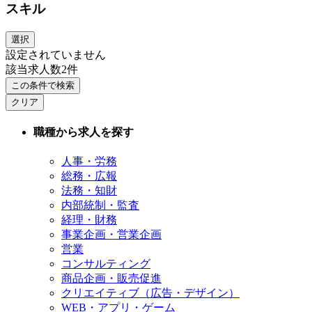
スキル
選択
設定されていません
該当求人数
2
件
この条件で検索
クリア
職種から求人を探す
人事・労務
総務・広報
法務・知財
内部統制・監査
経理・財務
事業企画・営業企画
営業
コンサルティング
商品企画・販売促進
クリエイティブ（広告・デザイン）
WEB・アプリ・ゲーム