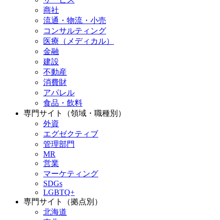
商社
流通・物流・小売
コンサルティング
医療（メディカル）
金融
建設
不動産
消費財
アパレル
食品・飲料
専門サイト（領域・職種別）
外資
エグゼクティブ
管理部門
MR
営業
マーケティング
SDGs
LGBTQ+
専門サイト（拠点別）
北海道