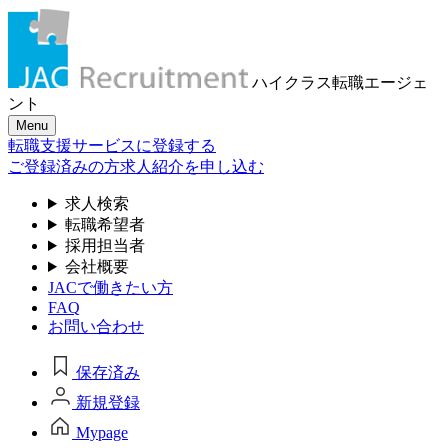
ハイクラス転職
エージェ
ント
Menu
転職支援サービスに登録する
ご登録済みの方
求人紹介を申し込む
求人検索
転職希望者
採用担当者
会社概要
JACで働きたい方
FAQ
お問い合わせ
保存済み
新規登録
Mypage