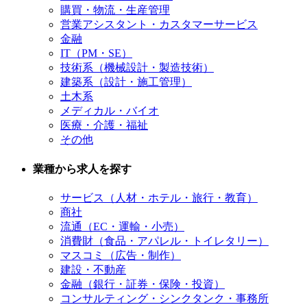
購買・物流・生産管理
営業アシスタント・カスタマーサービス
金融
IT（PM・SE）
技術系（機械設計・製造技術）
建築系（設計・施工管理）
土木系
メディカル・バイオ
医療・介護・福祉
その他
業種から求人を探す
サービス（人材・ホテル・旅行・教育）
商社
流通（EC・運輸・小売）
消費財（食品・アパレル・トイレタリー）
マスコミ（広告・制作）
建設・不動産
金融（銀行・証券・保険・投資）
コンサルティング・シンクタンク・事務所