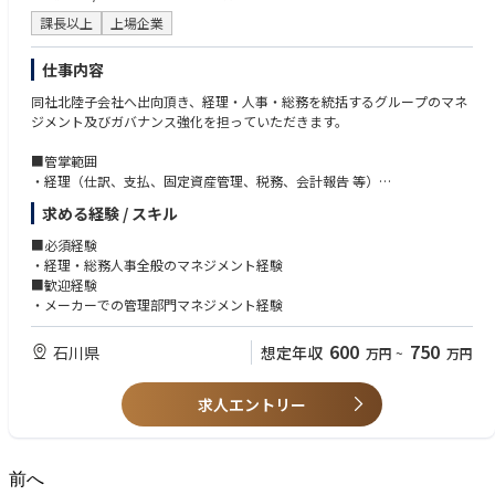
課長以上
上場企業
仕事内容
同社北陸子会社へ出向頂き、経理・人事・総務を統括するグループのマネ
ジメント及びガバナンス強化を担っていただきます。
■管掌範囲
・経理（仕訳、支払、固定資産管理、税務、会計報告 等）
・原価計算
求める経験 / スキル
・給与計算・社会保険・退職金管理手続き（従業員人数：約80名）
・採用関連（新卒・中途採用の募集～内定・研修）
■必須経験
・総務関連（資産管理、BCP、営繕、庶務関連など）
・経理・総務人事全般のマネジメント経験
■歓迎経験
管理部門：計4名
・メーカーでの管理部門マネジメント経験
600
750
石川県
想定年収
万円
~
万円
求人エントリー
前へ