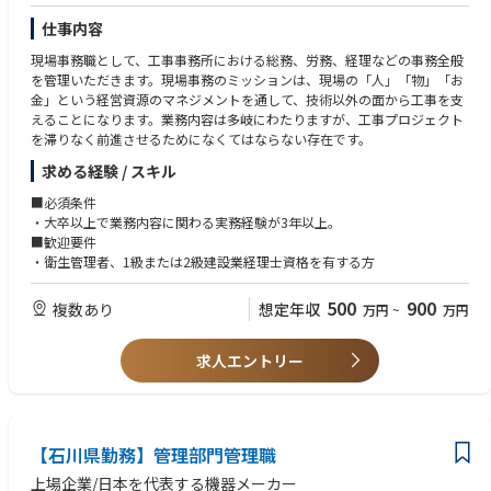
仕事内容
現場事務職として、工事事務所における総務、労務、経理などの事務全般
を管理いただきます。現場事務のミッションは、現場の「人」「物」「お
金」という経営資源のマネジメントを通して、技術以外の面から工事を支
えることになります。業務内容は多岐にわたりますが、工事プロジェクト
を滞りなく前進させるためになくてはならない存在です。
求める経験 / スキル
■必須条件
・大卒以上で業務内容に関わる実務経験が3年以上。
■歓迎要件
・衛生管理者、1級または2級建設業経理士資格を有する方
500
900
複数あり
想定年収
万円
~
万円
求人エントリー
【石川県勤務】管理部門管理職
上場企業/日本を代表する機器メーカー