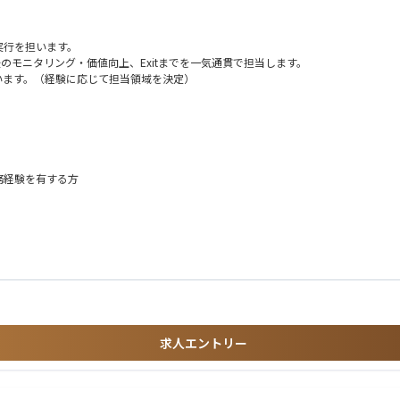
実行を担います。
のモニタリング・価値向上、Exitまでを一気通貫で担当します。
います。（経験に応じて担当領域を決定）
市場が今後直面する課題や事業機会の知見を得られる市場として注目しています。
25年8月時点で豪州国内7件）を有し、
等を通じて、投資実行・建設フェーズ移行を支援してきました。
を強化するため、投資担当者を募集します。
務経験を有する方
方
点整理 等）
メント含む）
）
&M論点整理 等）
資実行手続き／期中管理／レポーティング 等）
ョンができること
求人エントリー
ス）