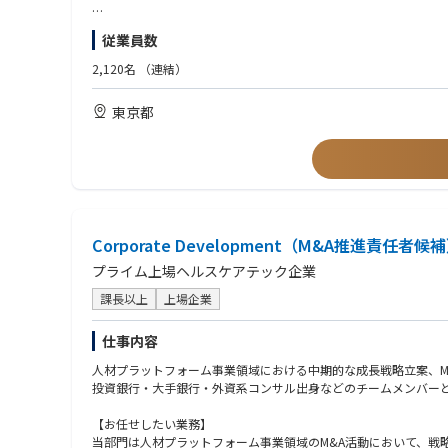
メルカリのミッション・バリューについての詳細はをご覧くださ
■歓迎する経験・スキル
従業員数
■業務内容
全社的な統合リスク管理（ERM）の経験
リスク管理方針の企画・立案
Fintech企業、ベンチャー企業でのリスク管理業務経験
2,120名
（連結）
リスク管理に係る体制・規程の構築及び会議体運営
コンサルティング会社・監査法人でのリスクコンサルティング・
リスクアセスメント、部門内外のステーク・ホルダーとのコーデ
東京都
リスク低減策に関するモニタリング
■語学力
その他、リスク管理に関連する業務全般
日本語：Proficient (CEFR - C1) 必須
英語: Independent (CEFR - B2) 歓迎
■ユニークなチャレンジ
メルコインの非連続な成長を支える新サービスを、適切なリスク
ビジネスの進化に合わせ、リスク管理体制も常にアップデートを
従来のリスク管理に関する知見を発揮しつつ、メルコインが取り
Corporate Development（M&A推進責任者候
プライム上場ヘルスケアテック企業
課長以上
上場企業
仕事内容
人材プラットフォーム事業領域における中期的な成長戦略立案、M
投資銀行・大手銀行・外資系コンサル出身などのチームメンバーと
【お任せしたい業務】
当部門は人材プラットフォーム事業領域のM&A活動において、戦略立