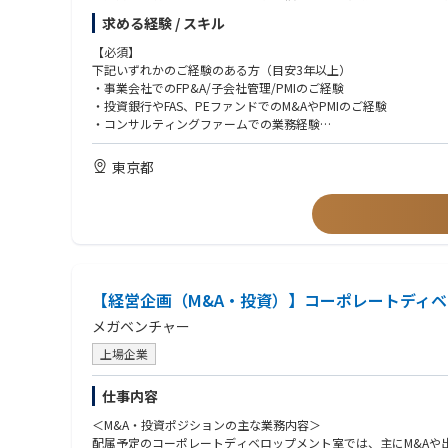
（M&A対象領域人材プラットフォーム事業、新規領域、海外領域
求める経験 / スキル
▽成長戦略の企画立案・ソーシング
【必須】
・M&A戦略及び出資戦略の立案、 M&A対象企業の探索、提案ス
下記いずれかのご経験のある方（目安3年以上）
▽Execution
・事業会社でのFP&A/子会社管理/PMIのご経験
・企業価値算定、デューディリジェンス 、契約書の作成、条件交
・投資銀行やFAS、PEファンドでのM&AやPMIのご経験
▽PMI (Post Merger Integration)
・コンサルティングファームでの業務経験
・PMI計画の策定、PMIプロジェクトの統括、バリューアップ施
・スタートアップのCFOのご経験
・監査法人や弁護士事務所等のプロフェッショナルファームでの
東京都
【歓迎】
・ビジネスレベルの英語力（下記のいずれかをお持ちであること
・英語での業務使用経験（メール・会議への参加両方）
・TOEIC 900点以上
・TOEFL 100点以上
・クロスボーダーM&Aのソーシング、エグゼキューション、交渉
【経営企画（M&A・投資）】コーポレートディ
・100名以上の会社の経営企画部・財務部でのFP&Aの実務経験
・戦略コンサルティングの経験
メガベンチャー
・PEファンドでの投資・PMI経験
上場企業
仕事内容
＜M&A・投資ポジションの主な業務内容＞
配属予定のコーポレートディベロップメント室では、主にM&Aや