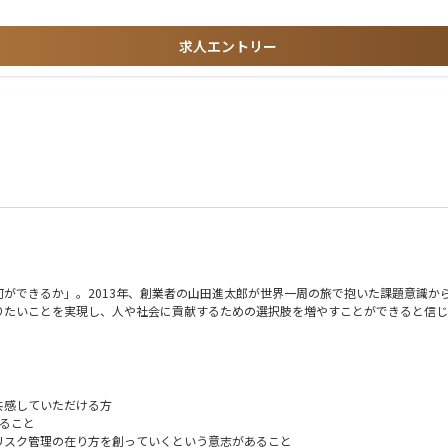
求人エントリー
ができるか」。2013年、創業者の山田進太郎が世界一周の旅で抱いた課題意識か
りたいことを実現し、人や社会に貢献するための選択肢を増やすことができると信じ
連サービスを提供している「メルコイン」に係る各事業固有のリスク管理のほか、全
共感していただける方
ては、伝統的リスク管理の手法をベースにしながらも臨機応変・柔軟に思考し、メル
ること
ンジするためのリスクマネジメントを一緒に考え、創っていきましょう。
リスク管理の在り方を創っていくという意志があること