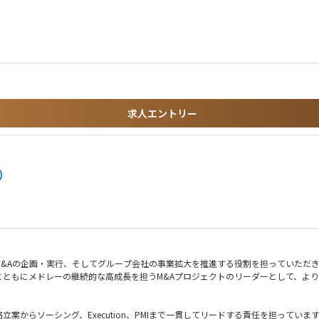
い
リスクアドバイザリー業務経験
ィネーション及び対応策の立案
求人エントリー
コントロールのもとスピーディーに世の中に送り出していくことが求められます。
行う必要があるため、自ら未来を見通す力と前例にとらわれない柔軟な思考が求めら
組む多様な事業領域における新たなリスク管理の在り方や構築にチャレンジすること
補）
&Aの企画・実行、そしてグループ会社の事業拡大を推進する役割を担っていただ
ともにメドレーの継続的な高成長を担うM&Aプロジェクトのリーダーとして、より
案からソーシング、Execution、PMIまで一貫してリードする責任を担っていま