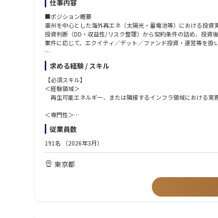
仕事内容
■ポジション概要
豪州を中心とした海外再エネ（太陽光・蓄電池等）における投資
投資判断（DD・収益性/リスク整理）から契約条件の詰め、投資後
案件に応じて、エクイティ／デット／ファンド投資・運営等を扱
■事業背景
求める経験 / スキル
豪州は電力市場の自由化・再エネ導入が進んでおり、日本の電力
また、当社は豪州において太陽光発電プロジェクトの支援実績（20
【必須スキル】
制度確認、協業先調査、DD、財務モデル構築、契約交渉の助言
＜経験領域＞
会社として当事業を拡大する方針において、投資実行・運用体制
再生可能エネルギー、または隣接するインフラ領域における実
■業務内容
＜専門性＞
＜海外再エネ 投資実行（DD・契約・投資判断）＞
以下「4つの専門性」のうち、いずれか1つの実務経験を有する
従業員数
・DDの設計／論点整理、投資判断資料の作成
1．会計 税務 ファイナンス（投資判断／収支分析／会計・税務論
・PPA／EPC等の契約論点整理・条件調整（外部専門家マネジ
2．法律（会社法／M&A等の買収関連／契約レビュー・交渉 等
191名
（2026年3月）
・会計・税務・ストラクチャー論点の整理
3．技術（電気／土木／エンジニアリング 等。技術DD／EPC・O
4．太陽光・再生可能エネルギーの海外投資オペレーション（投
東京都
＜海外再エネ 投資後（AM・価値向上・Exit）＞
・投資済み案件のモニタリング（KPI／予実／リスク）
＜英語力＞
・改善施策の検討・推進、売却支援（Exit）
英語でのディスカッション内容を理解し、業務コミュニケーシ
＜海外再エネ 案件開拓・ファンド運営＞
【歓迎スキル】
・案件ソーシング、パートナー折衝
・プロジェクトファイナンス（ノンリコース／リミテッドリコー
・ファンド運営（投資家向けレポーティング／法令対応）