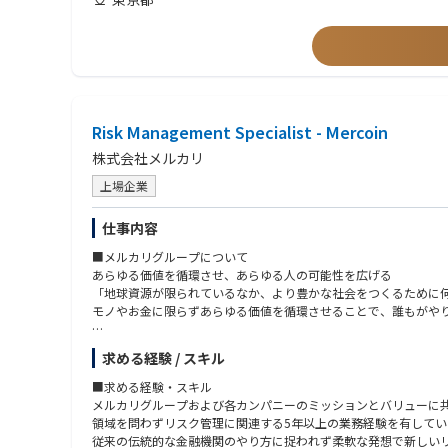
歓迎要件：
・MBA
・経営経験
Risk Management Specialist - Mercoin
株式会社メルカリ
上場企業
仕事内容
■メルカリグループについて
あらゆる価値を循環させ、あらゆる人の可能性を広げる
「地球資源が限られているなか、より豊かな社会をつくるために何
モノやお金に限らずあらゆる価値を循環させることで、誰もがや
求める経験 / スキル
■組織・チームのミッション
■求める経験・スキル
リスクマネジメントチームは、メルカリグループ内で暗号資産関
メルカリグループおよび各カンパニーのミッションとバリューに
になかった新たな金融サービスを展開していくメルコインにおい
領域を問わずリスク管理に関連する5年以上の業務経験を有してい
くことが求められます。前例や過去の正解を疑い、大胆にチャレ
従来の伝統的な金融機関のやり方に捉われず柔軟な発想で新しい