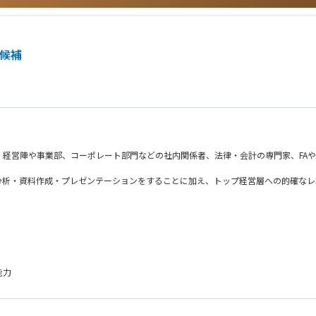
）
ー候補
経営陣や事業部、コーポレート部門などの社内関係者、法律・会計の専門家、FAや
分析・資料作成・プレゼンテーションをすることに加え、トップ経営層への的確なレ
重要な部署です。組織と共に自分自身を大きく成長させたい、前向きな、熱い心を
候補の募集です。
能力
渉が可能なレベル以上）