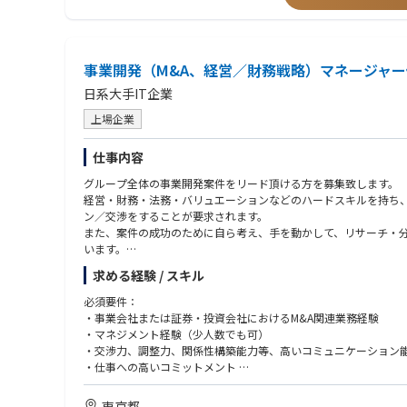
・IR実務対応
・リスクマネジメント体制の運用構築経験
【仕事で得られる経験/魅力】
・経営直結の戦略立案・実行スキル（中長期計画・年度計画策定
事業開発（M&A、経営／財務戦略）マネージャ
・全社KPI・予算管理の設計・運用経験
・経営陣と密接に連携した意思決定支援の実務経験
日系大手IT企業
・事業部横断プロジェクトのリード・推進経験
上場企業
志向性に応じて、以下業務のご経験も積める環境です
仕事内容
・IR・ファイナンス領域を含む幅広い経営管理実務の習得
グループ全体の事業開発案件をリード頂ける方を募集致します。
・M&A・アライアンスなど多様な成長戦略への関与経験
経営・財務・法務・バリュエーションなどのハードスキルを持ち、
ン／交渉をすることが要求されます。
また、案件の成功のために自ら考え、手を動かして、リサーチ・
います。
グループがいま、大きな挑戦をする中で、経営の枢軸を担う大変
求める経験 / スキル
今回の募集は将来的に本組織をリード頂く可能性を持った、幹部
必須要件：
・事業会社または証券・投資会社におけるM&A関連業務経験
・マネジメント経験（少人数でも可）
・交渉力、調整力、関係性構築能力等、高いコミュニケーション
・仕事への高いコミットメント
・日本語（ネイティブレベル）、英語（コミュニケーション／交
東京都