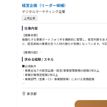
・投資関連DD／投資検討資料作成（投資メモ 等）
経営企画（リーダー候補）
・PPA／EPC／O&M 等の契約論点整理・交渉、外部専門家マ
■働く環境・チーム
・財務モデリング（キャッシュフローモデル）
デジタルマーケティング企業
・チーム：日本3名／海外5名
・再エネ／インフラのアセットマネジメント、期中モニタリン
・英語：週3〜4回、海外メンバー（非ネイティブ中心）と英語
・M&A／ストラクチャリング経験
上場企業
・働き方：フルリモート可
・出社：首都圏在住で週1程度出社可能な方歓迎
仕事内容
■このポジションで得られるもの
【募集背景】
・海外再エネ投資の実務経験（投資実行〜AM〜Exitまで）
複雑化する事業ポートフォリオを横断的に管理し、経営判断を支
・契約（PPA/EPC等）・会計税務・ファイナンス・法務を横断
ど、経営直結の業務を担う人材の強化が急務となっています。今
・海外チームとの協働・交渉経験
・少人数チームでの裁量ある働き方
【業務内容】
・ファンド運営/新ファンド立ち上げに関与できる可能性
経営戦略の実行から経営管理の仕組み作りまで、企業価値向上の
求める経験 / スキル
す。本ポジションは、複数事業・上場企業のコーポレートを横断
ら、ベンチャーのようなスピード感の中で、実際に手を動かして
■必須条件
・事業会社での経営企画・経営/事業管理業務の経験3年以上
【具体的な業務内容】
・事業計画策定経験2年以上
・中長期経営戦略・年度計画の立案・推進
・事業部門（営業・CS・事業開発等）における実務経験
・経営会議・取締役会の運営・資料作成
・KPI設計・経営数値のモニタリングと分析・改善提言
■歓迎条件
・事業部横断での予算管理・業績管理の仕組み構築・運用
・IT企業やベンチャー企業などスピード感のある企業でのご経験
東京都
・投資家・金融機関向け資料（IR資料等）の作成支援
・財務・会計の実務経験
・社内横断プロジェクトの企画・推進・進捗管理
・経営層とのコミュニケーション経験
・経営課題の特定と解決策の立案・実行
・IR領域の知識