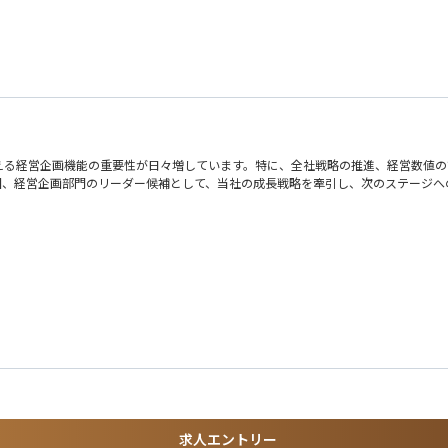
ネジメント
グ・バリューアップ
で協働
える経営企画機能の重要性が日々増しています。特に、全社戦略の推進、経営数値の
した専門性
回、経営企画部門のリーダー候補として、当社の成長戦略を牽引し、次のステージへ
ために手段を問わず実行いただきます。当社の経営企画は「事業成長にコミットする
して経営管理を担う少数精鋭のチームで、代表と至近距離で働きながら大きな裁量を
会社を動かしたい方に最適な環境です。
求人エントリー