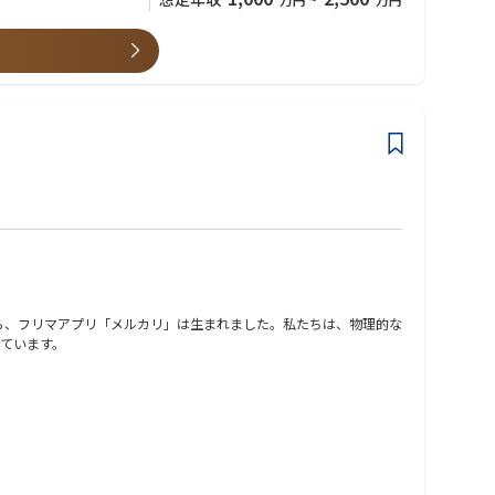
ら、フリマアプリ「メルカリ」は生まれました。私たちは、物理的な
ています。
テクノロジーの力で世界中の人々をつなぎ、あらゆる人の可能性が発揮される世界を実現していきます。メルカリグループの目指すべき方針については をご覧ください。
社的な統合リスク管理（ERM）を行っているチームです。これまで
コインにフィットする新たなリスク管理の在り方を考え実践してい