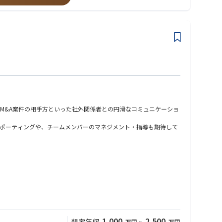
M&A案件の相手方といった社外関係者との円滑なコミュニケーショ
ポーティングや、チームメンバーのマネジメント・指導も期待して
持った方にベストなポジションです。
1,000
2,500
想定年収
万円
~
万円