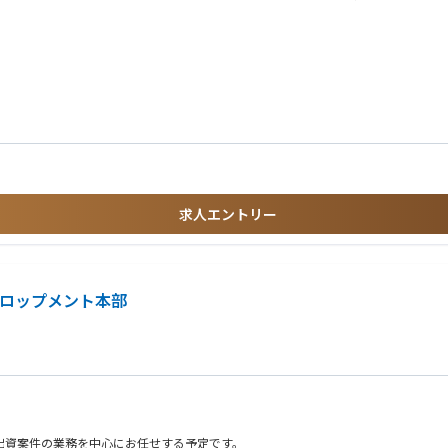
など多岐に渡ります）
トーリー立案、アプローチ 等
渉 等
策の検討・実行 等
ご経験
求人エントリー
、あるいは下記に準ずる英語力）
の経験
ベロップメント本部
出資案件の業務を中心にお任せする予定です。