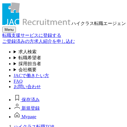
ハイクラス転職
エージェン
Menu
転職支援サービスに登録する
ご登録済みの方
求人紹介を申し込む
求人検索
転職希望者
採用担当者
会社概要
JACで働きたい方
FAQ
お問い合わせ
保存済み
新規登録
Mypage
ハイクラス転職TOP