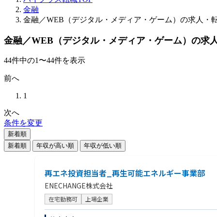
金融
金融／WEB（デジタル・メディア・ゲーム）の求人・
金融／WEB（デジタル・メディア・ゲーム）の求
44
件
中の
1
〜
44
件を表示
前へ
1
次へ
条件を変更
新着順
新着順
年収が高い順
年収が低い順
再エネ投資担当者_再生可能エネルギー事業部
ENECHANGE株式会社
在宅勤務可
上場企業