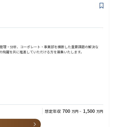
管理・分析、コーポレート・事業部を横断した重要課題の解決な
の飛躍を共に推進していただける方を募集いたします。
」方針であり、会社の成長にダイレクトに関与できるポジションで
持ってプロジェクトを推進していただきます。上場会社でありなが
700
1,500
想定年収
万円
~
万円