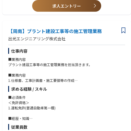
任者など
工場のプラント設計、運転、保全に携わってきました。設備をもっと安全
求人エントリー
に、もっと安定して稼働させるにはどうすればいいのか。省エネや環境負
【オンボーディング】
・固定観念にとらわれず、柔軟な発想で新しいものを生み出す人
荷の低減を実現するには、運転や保全業務の効率化、生産性の向上や保全
・入社後は、業界動向や自社プロダクトの提供価値について集中的なイン
・自分の意思・判断によって自ら責任をもって積極的に行動する人
コストの適正化を図るにはどうするべきか。
プット期間を設けています
・相手の意見や立場を尊重し、協力し合える人
・既存プロジェクトへの同席を通じてスムーズに業務にキャッチアップ可
【周南】プラント建設工事等の施工管理業務
現状に満足することなく、多様な面からより良い設備の姿を目指し、追及
能です
を続けてきました。成功と失敗を繰り返しながら課題と向き合い、ひとつ
・ご経験に応じて裁量の範囲やリード領域を調整しながら、段階的に独り
出光エンジニアリング株式会社
ひとつ答えを見つけてきました。私たちには、こうして積み重ねてきた
立ちを支援します
様々なノウハウがあります。経験という確かな歩みによって磨かれ、生ま
仕事内容
れてきた数多くの知恵と技術があります。
☆★☆ エナーバンクってどんな会社？ ☆★☆
2018年創業以来、電力需要家目線でのエネルギー調達の最適化を推進する
■業務内容
だからこそ、その解決力と専門力をお客様のために役立てたい。ユーザー
スタートアップです。
プラント建設工事等の施工管理業務を担当頂きます。
の視点を活かした提案で、お客様のプラントを支えるパートナーとなりた
主力プロダクトである法人向け電力リバースオークション『エネオク』を
い。私たちは、お客様にとっての最適とは何かを考えるエンジニアリング
はじめ、環境価値取引サービス『グリーンチケット』や、太陽光発電設備
■業務内容
会社です。
導入のシステム選定支援サービス『ソラレコ』を開発しています。テクノ
1.仕様書、工事計画書・施工要領等の作成
ロジーとコンサルティングを組み合わせた独自のソリューション提供が特
2.見積引合い対応
求める経験 / スキル
徴です。
3.実行予算・見積書作成
エネオクの取扱総額も1300億円を突破するほどの急成長を遂げています。
4.施工管理、監理技術者業務
■必須条件
5.工事報告書・完成図書作成
＜免許資格＞
エネルギーはすべての産業の潤滑油です。今後の成長分野である通信やI
1.運転免許(普通自動車第一種)
T、AI、EVによる自動運転交通インフラや古くから社会を支えている製造
■企業紹介
業などの根底には必ずエネルギーの存在があります。
☆頼れる人材と確かな技術で創る、「笑顔と感動」を全てのお客様へ☆
■経歴・知識
エネルギーをあらゆる産業のプラットフォームとして正しく選択できるこ
出光エンジアリングは、長年にわたって出光グループの製油所・石油化学
・プラントでの建設工事等の施工管理経験
とが、産業の競争力や事業の持続可能性のカギとなります。
従業員数
工場のプラント設計、運転、保全に携わってきました。設備をもっと安全