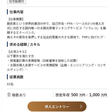
在宅勤務可
がいに繋がります。
仕事内容
◇円滑、柔軟なプロジェクト遂行
約7,8割が自社請け案件です。設計～施工管理～保守サービスまで自社で
【仕事概要】
抱えることが多く、
脱炭素という世界的潮流の中で、自己所有・PPA・リースの3つの導入方
プロジェクトを一気通貫で円滑に、柔軟に遂行することが可能です。
式に対応する国内唯一の太陽光発電マッチングサービス「ソラレコ」を展
「外注さんと意思の疎通が図れていなかった」「軽微な変更も時間がかか
開するエナーバンク。
る」といった業界特有の問題も起こりにくい体制です。
再エネの普及を後押しする社会的意義の大きな領域で、PMFに向けたプロ
ダクトの進化と、IPOを見据えた事業成長の両立が求められる重要なフェ
◇穏やかでフラットな社風
求める経験 / スキル
ーズにあります。
当社の特徴は「チームの和を重んじて働く」「穏やかな」社員が多いこと
事業の次なる成長をつくり、売上にもつながる価値を生み出していく【プ
【必須スキル】
です。
ロダクト担当ポジション】を募集します。
以下要件を満たす方
入社後にまずその社風に(いい意味で)驚く社員がたくさんおります。
・発電量計算の実務経験（日射量等を加味した試算）
「わからないことがあっても聞きにくい」なんてことはなく、入社後は3
【業務内容】
・太陽光導入支援サービスの実務経験（企画・エンジニアリング・コンサ
～6ヶ月程度OJTで先輩社員と一緒に業務に携わっていただきます。
■プロダクトの戦略設計
ルティング）
先輩・後輩、プロパー、中途社員関係なくお互いの意見を発しやすいフラ
・PMFに向けたプロダクトロードマップの策定
・複数のステークホルダーと連携して業務・プロジェクトを推進した経験
ットな組織です。
従業員数
・KPI設計と定量・定性の両面からのプロダクト評価
（3年以上）
・ユーザーインタビュー・データ分析・市場調査をもとにした課題の特定
65名
■ キャリアイメージ
と優先順位付け
【歓迎スキル】
地域密着にて、エンジニアリング力を生かし、施工管理のプロフェッショ
■開発業務のリード
・電力業界の知見
ナルを目指していただきます。
500
1,000
複数あり
想定年収
万円
~
万円
・業務要件・機能要件のドキュメント化
・蓄電池の充放電ロジックに関する知見
自社一気通貫のプロジェクトが多いため、設計・営業と共に、
・発電量シミュレーションや充放電ロジックなど、技術的仕様の調整
・BtoBプロダクトマネージャー・プロダクトオーナーとしての実務経験
協力体制を構築し拡販していく意識を持てる方は活躍できるフィールドが
・テックチームとの連携による開発業務の推進"
・スタートアップや新規事業における0→1フェーズの立上げ経験
求人エントリー
あります。
■新規事業開発
・KPI設計・ユーザーインタビューなどのグロース施策の経験
ゆくゆくは現場のマネジメントもお任せしたいと考えています。