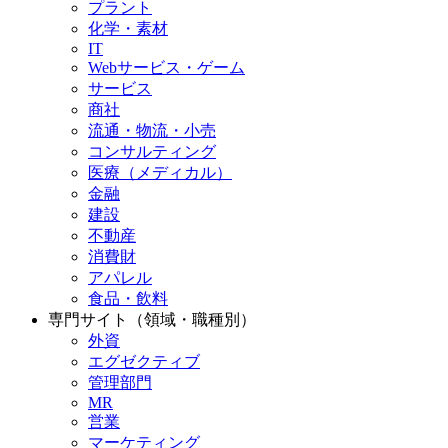
プラント
化学・素材
IT
Webサービス・ゲーム
サービス
商社
流通・物流・小売
コンサルティング
医療（メディカル）
金融
建設
不動産
消費財
アパレル
食品・飲料
専門サイト（領域・職種別）
外資
エグゼクティブ
管理部門
MR
営業
マーケティング