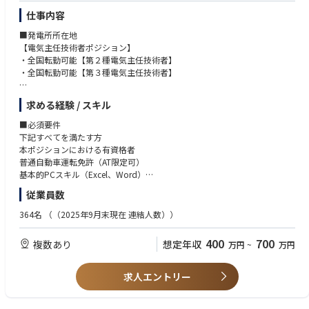
仕事内容
■発電所所在地
【電気主任技術者ポジション】
・全国転勤可能【第２種電気主任技術者】
・全国転勤可能【第３種電気主任技術者】
～北海道、東北エリア～（青森県、岩手県、宮城県、秋田県、山形県、福
求める経験 / スキル
島県）
・北海道根室市【第２種電気主任技術者】
■必須要件
・青森県青森市【第２種電気主任技術者】
下記すべてを満たす方
・青森県野辺地町【第２種電気主任技術者】
本ポジションにおける有資格者
・青森県八戸市【第２種電気主任技術者】
普通自動車運転免許（AT限定可）
・岩手県一関市【第２種電気主任技術者】
基本的PCスキル（Excel、Word）
・岩手県一関市【第３種電気主任技術者】
※太陽光発電所での実務経験は不問です。
従業員数
・岩手県盛岡市【第２種電気主任技術者】
・宮城県柴田郡川崎町【第３種電気主任技術者】
364名
（（2025年9月末現在 連結人数））
・宮城県気仙沼市【第２種電気主任技術者】
・宮城県白石市【第２種電気主任技術者】
400
700
複数あり
想定年収
万円
~
万円
・宮城県白石市【第３種電気主任技術者】
・宮城県鬼首【第３種電気主任技術者】
・宮城県大崎市【第３種電気主任技術者】
求人エントリー
・秋田県由利本荘市【第２種電気主任技術者】
・山形県西置賜郡小国町（赤芝水力発電所）【第２種電気主任技術者】
・山形県米沢市（松川水力発電所）【第２種電気主任技術者】