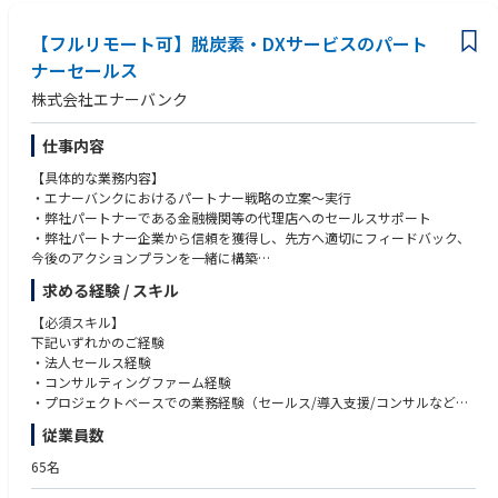
・福島県南相馬市【第２種電気主任技術者】
・福島県南相馬市【第３種電気主任技術者】
【フルリモート可】脱炭素・DXサービスのパート
・福島県白河市【第２種電気主任技術者】
ナーセールス
・福島県白河市【第３種電気主任技術者】
株式会社エナーバンク
・福島県須賀川市【第３種電気主任技術者】
・福島県福島市【第２種電気主任技術者】
・福島県福島市【第３種電気主任技術者】
仕事内容
・福島県いわき市【第２種電気主任技術者】
【具体的な業務内容】
・福島県いわき市【第３種電気主任技術者】
・エナーバンクにおけるパートナー戦略の立案〜実行
・福島県二本松市【第２種電気主任技術者】
・弊社パートナーである金融機関等の代理店へのセールスサポート
・福島県楢葉町【第２種電気主任技術者】
・弊社パートナー企業から信頼を獲得し、先方へ適切にフィードバック、
今後のアクションプランを一緒に構築
～関東エリア～（茨城県、栃木県、群馬県、埼玉県、千葉県、東京都、神
・自治体企業、民間企業の新規開拓
奈川県、山梨県、長野県）
求める経験 / スキル
・顧客に電力状況を提示するための情報をヒアリングし、資料化
・茨城県久慈郡【第３種電気主任技術者】
・既存顧客、代理店へのフォロー
・茨城県常陸太田市【第３種電気主任技術者】
【必須スキル】
・エネオク導入が決定した企業に対する、電力調達までのカスタマーサク
・茨城県つくばみらい市【第２種電気主任技術者】
下記いずれかのご経験
セス
・茨城県美浦村【第２種電気主任技術者】
・法人セールス経験
・社内PMチーム、オペレーションチームとの連携
・茨城県高萩市【第２種電気主任技術者】
・コンサルティングファーム経験
・セールスやプロジェクトに関わる各種資料作成
・栃木県栃木市【第２種電気主任技術者】
・プロジェクトベースでの業務経験（セールス/導入支援/コンサルなど）
・ナレッジを体系化し、チームスキルを平準化
・栃木県栃木市【第３種電気主任技術者】
従業員数
・オペレーション各種の合理化、効率化
・栃木県宇都宮市【第２種電気主任技術者】
【歓迎スキル】
・新規自治体の開拓、既存顧客のフォローアップ
・群馬県高崎市【第２種電気主任技術者】
・官公庁/自治体向け営業やプロジェクト経験
65名
・埼玉県熊谷市【第２種電気主任技術者】
・電力小売/再エネ/脱炭素関連事業の経験
【入社後のオンボーディング】