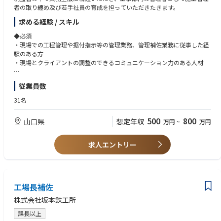
者の取り纏め及び若手社員の育成を担っていただきたきます。
求める経験 / スキル
◆必須
・現場での工程管理や据付指示等の管理業務、管理補佐業務に従事した経
験のある方
・現場とクライアントの調整のできるコミュニケーション力のある人材
◆歓迎
従業員数
・プラントや工場等での機械の据付や工事経験の豊富な方
31名
500
800
山口県
想定年収
万円
~
万円
求人エントリー
工場長補佐
株式会社坂本鉄工所
課長以上