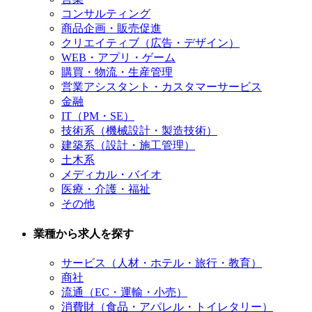
コンサルティング
商品企画・販売促進
クリエイティブ（広告・デザイン）
WEB・アプリ・ゲーム
購買・物流・生産管理
営業アシスタント・カスタマーサービス
金融
IT（PM・SE）
技術系（機械設計・製造技術）
建築系（設計・施工管理）
土木系
メディカル・バイオ
医療・介護・福祉
その他
業種から求人を探す
サービス（人材・ホテル・旅行・教育）
商社
流通（EC・運輸・小売）
消費財（食品・アパレル・トイレタリー）