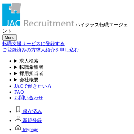
ハイクラス転職
エージェ
ント
Menu
転職支援サービスに登録する
ご登録済みの方
求人紹介を申し込む
求人検索
転職希望者
採用担当者
会社概要
JACで働きたい方
FAQ
お問い合わせ
保存済み
新規登録
Mypage