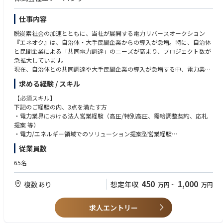
・フルリモート×フレックス制で、パフォーマンス重視の柔軟な働き方が
取れる方
可能です
仕事内容
脱炭素社会の加速とともに、当社が展開する電力リバースオークション
『エネオク』は、自治体・大手民間企業からの導入が急増。特に、自治体
と民間企業による「共同電力調達」のニーズが高まり、プロジェクト数が
急拡大しています。
現在、自治体との共同調達や大手民間企業の導入が急増する中、電力業界
での実務経験を活かし、営業戦略と組織づくりの両輪をリードできる方を
求める経験 / スキル
募集します。
これまでに法人向け電力販売、電力入札の応札対応、自治体・大手法人へ
【必須スキル】
の提案営業、需給管理や契約管理と連動した営業活動などを経験されてき
下記のご経験の内、3点を満たす方
た方であれば、すぐにご活躍いただける環境です。
・電力業界における法人営業経験（高圧/特別高圧、需給調整契約、応札
＼外部メディア『PR TIMES』／
提案 等）
兵庫県が令和7年度から実施する「事業者用太陽光発電の共同調達支援事
・電力/エネルギー領域でのソリューション提案型営業経験
業」の支援事業者としてエナーバンクが選定されました
・官公庁/自治体/大手法人へのセールス経験
従業員数
・チームリーダー、マネージャーとしての組織牽引経験
【募集背景】
65名
シリーズBの資金調達を終え、PMF済の「エネオク」は自治体・民間双方
【歓迎スキル】
で導入が急拡大。脱炭素に向けた共同調達プロジェクトも増え、事業も組
・複数拠点/複数事業者を巻き込んだ共同調達プロジェクト経験
450
1,000
複数あり
想定年収
万円
~
万円
織も急成長フェーズに突入しています。一方で、現チームはまだ少数精鋭
・脱炭素/再エネ関連事業における営業/提案/導入支援経験
ながら業界知見を有する人材の採用が急務。今後の組織の拡張と事業スケ
・エンタープライズSaaSやプラットフォームサービスの営業経験
ールに耐えうる強固な営業体制を構築していくため、業界知見を持ち、現
・入札案件/RFP対応/公共調達フローへの理解
求人エントリー
場と戦略をつなぐミドルマネジメント層の採用を進めています。これまで
のご経験を活かし、社会インフラを動かす最前線で力を発揮したい方にジ