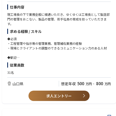
仕事内容
現工場長の下で業務全般に精通いただき、ゆくゆくは工場長として製造部
門の管理をおこない、製品の管理、若手社員の育成を担っていただきま
す。
求める経験 / スキル
◆必須
・工程管理や指示等の管理業務、管理補佐業務の経験
・現場とクライアントの調整のできるコミュニケーション力のある人材
◆歓迎
・金属加工（製缶）、プレス、切削の知見がある方
従業員数
・プラント関係のお仕事に携わった経験のある方
31名
500
800
山口県
想定年収
万円
~
万円
求人エントリー