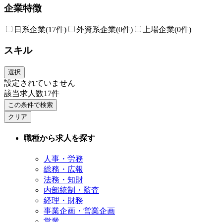
企業特徴
日系企業
(17件)
外資系企業
(0件)
上場企業
(0件)
スキル
選択
設定されていません
該当求人数
17
件
この条件で検索
クリア
職種から求人を探す
人事・労務
総務・広報
法務・知財
内部統制・監査
経理・財務
事業企画・営業企画
営業