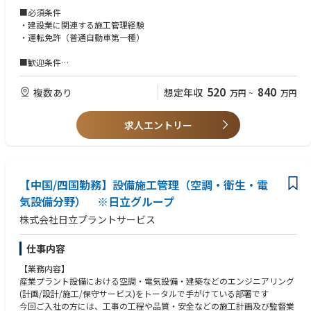
５．工事報告書作成、検収処理 など
■必須条件
※近隣への出張の可能性があります。
・建設業に関連する施工管理経験
・運転免許（普通自動車第一種）
■仕事内容２
プラント建設工事またはタンク保全工事等の施工管理業務を担当頂きま
■歓迎条件
す。
１．１級施工管理技士（管工事、土木工事、電気工事、機械器具設置等）
１．仕様書、工事計画書・施工要領等の作成
２．危険物取扱者（甲種、乙種）
520
840
複数あり
想定年収
万円
~
万円
２．見積引合い対応
３．各種作業主任者（足場、有機溶剤、玉掛、酸素欠乏）
３．施工管理、監理技術者業務 など
求人エントリー
■仕事内容３
プラントの計装工事の施工管理及び技術支援・指導
１．案件の工事計画・施工管理・見積引合対応
２．監理技術者業務
【中国/四国勤務】設備施工管理（空調・衛生・電
３．本社スタッフとしての技術的支援・指導
【職務体制と役割期待】
気設備分野） ※日立グループ
・本社（電計課）の スタッフとして、電計案件に対する技術的支援 指導
株式会社日立プラントサービス
を担当
・関係先への長期出張、又は現地事業所への配属の可能性があります。
仕事内容
■企業紹介
【業務内容】
☆頼れる人材と確かな技術で創る、「笑顔と感動」を全てのお客様へ☆
産業プラント設備における空調・電気設備・建築などのエンジニアリング
出光エンジアリングは、長年にわたって出光グループの製油所・石油化学
(計画/設計/施工/保守サービス)をトータルで手がけている部署です
工場のプラント設計、運転、保全に携わってきました。設備をもっと安全
今回ご入社の方には、工事の工程や品質・安全などの施工計画及び監督業
に、もっと安定して稼働させるにはどうすればいいのか。省エネや環境負