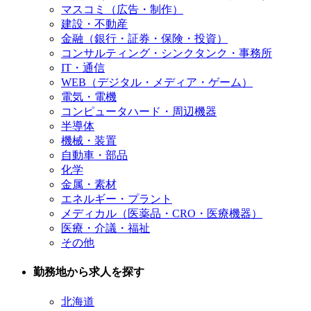
マスコミ（広告・制作）
建設・不動産
金融（銀行・証券・保険・投資）
コンサルティング・シンクタンク・事務所
IT・通信
WEB（デジタル・メディア・ゲーム）
電気・電機
コンピュータハード・周辺機器
半導体
機械・装置
自動車・部品
化学
金属・素材
エネルギー・プラント
メディカル（医薬品・CRO・医療機器）
医療・介議・福祉
その他
勤務地から求人を探す
北海道