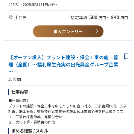
脱炭素という世界同時進行の潮流は、石炭・石油からの脱却、そして再生
に、もっと安定して稼働させるにはどうすればいいのか。省エネや環境負
■歓迎条件
409名
（2025年3月31日現在）
可能エネルギーへのシフトであり、社会的・経済的にも止めることのでき
荷の低減を実現するには、運転や保全業務の効率化、生産性の向上や保全
＜資格＞
ない大変革の時代です。
コストの適正化を図るにはどうするべきか。
1.1級施工管理技士(管工事、土木工事、建築工事、機械器具設置等)
500
840
山口県
想定年収
万円
~
万円
2.危険物取扱者(甲種、乙種)
この変化の先に実現する未来を前倒しするのが、エナーバンクの役割で
現状に満足することなく、多様な面からより良い設備の姿を目指し、追及
3.各種作業主任者(足場、有機溶剤、玉掛、酸素欠乏)
す。
を続けてきました。成功と失敗を繰り返しながら課題と向き合い、ひとつ
求人エントリー
エナーバンクは、電力の選択という複雑性が高く非対称性の大きい環境に
ひとつ答えを見つけてきました。私たちには、こうして積み重ねてきた
おいて、透明性の高い情報を提供しすべての需要家の未来への意思決定を
様々なノウハウがあります。経験という確かな歩みによって磨かれ、生ま
加速させることで、無駄なエネルギーのない世界を実現していきます。わ
れてきた数多くの知恵と技術があります。
たしたちはエネルギー業界のゲームチェンジャーとして事業を拡大してい
るため、自分の仕事や貢献が日々の人々の生活にどう影響を与えていく
だからこそ、その解決力と専門力をお客様のために役立てたい。ユーザー
【オープン求人】プラント建設・保全工事の施工管
か？を感じることができます。
の視点を活かした提案で、お客様のプラントを支えるパートナーとなりた
理（全国）～福利厚⽣充実の出光興産グループ企業
い。私たちは、お客様にとっての最適とは何かを考えるエンジニアリング
事業を大きく創る上では、極限まで需要家の目線でサービス設計をするこ
～
会社です。
とが重要です。エネルギー領域の専門家として、エネルギー関連のトレン
非公開
ドを見ながら需要家ニーズをマッチングさせるコンサルティング能力と、
最新のテクノロジーを組み合わせて効率的に解決していきます。
仕事内容
一緒に脱炭素社会を実現していきましょう！
■仕事内容1
プラントの建設・保全工事を中心とした引合い対応、工事書類作成、工事
計画、施工管理、監理技術者業務等の施工管理業務全般を担当頂きます。
１．工事仕様書作成、見積引合い
２．実行予算・見積書の作成
３．工事計画書・施工要領書の作成
求める経験 / スキル
４．施工管理、監理技術者業務