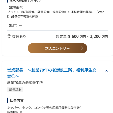
求める経験 / スキル
【応募条件】
プラント（製造設備、発電設備、焼却設備）の運転管理の経験、（Ｗan
t）設備保守管理の経験
【歓迎】
・廃棄物処理プラントでの実務の経験
・官公庁向け業務経験
600
1,200
複数あり
想定年収
万円
~
万円
・廃棄物処理施設技術管理者
・監理技術者
求人エントリー
・ｴﾈﾙｷﾞｰ管理士
営業部長 ～創業70年の老舗鉄工所、福利厚生充
実◎～
創業70年の老舗鉄工所
部長以上
仕事内容
ホッパー、タンク、コンベヤ等の産業用機器の製作据付
新規開拓や