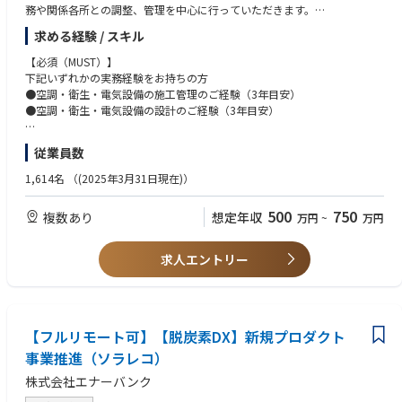
務や関係各所との調整、管理を中心に行っていただきます。
荷の低減を実現するには、運転や保全業務の効率化、生産性の向上や保全
コストの適正化を図るにはどうするべきか。
求める経験 / スキル
【具体的には】
・産業プラント設備における空調・衛生設備、電気設備の施工管理
【必須（MUST）】
現状に満足することなく、多様な面からより良い設備の姿を目指し、追及
┗設計図書と照合し、設計図通りに、施工が実施されているかの確認
下記いずれかの実務経験をお持ちの方
を続けてきました。成功と失敗を繰り返しながら課題と向き合い、ひとつ
┗施工工程の打ち合わせ（クライアントを含めた定例会議・社内外会議）
●空調・衛生・電気設備の施工管理のご経験（3年目安）
ひとつ答えを見つけてきました。私たちには、こうして積み重ねてきた
┗協力会社を含めた全体管理業務
●空調・衛生・電気設備の設計のご経験（3年目安）
様々なノウハウがあります。経験という確かな歩みによって磨かれ、生ま
┗試運転、調整（竣工後、クライアントへ引き渡し時）
れてきた数多くの知恵と技術があります。
※原則クライアントはゼネコンではなく施主（メーカー）となります
【歓迎（WANT）】
従業員数
・一級、二級管工事、電気工事施工管理技士の資格をお持ちの方
だからこそ、その解決力と専門力をお客様のために役立てたい。ユーザー
【本求人の魅力】
の視点を活かした提案で、お客様のプラントを支えるパートナーとなりた
1,614名
（(2025年3月31日現在)）
◇元請9割、一気通貫でのエンジニアリングを提供できる
い。私たちは、お客様にとっての最適とは何かを考えるエンジニアリング
半導体クリーンルーム、バイオ医薬品プラント、食品プラントなどスキ
会社です。
500
750
複数あり
想定年収
万円
~
万円
ルアップに適した様々な高度案件に携わることが可能です。
◇WLBの改善と大手安心の福利厚生
求人エントリー
平均残業時間は35時間程度（前年度比−13時間）と削減しており、福利厚
生（帰宅手当、住宅手当や、資格取得支援）も充実。
◇エンドユーザーとの関わり
「エンジニアリング」「ゼネコン」「サブコン」の要素を網羅しているた
【フルリモート可】【脱炭素DX】新規プロダクト
め、大手ゼネコンや設計事務所に
事業推進（ソラレコ）
与えられた設計図で仕事するのみならず、自らクライアントと直接会話
株式会社エナーバンク
し、一緒に設備を創り上げることが出来ます。
その分、厳しいお言葉を頂戴することもありますが、それが達成感ややり