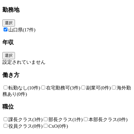
勤務地
選択
山口県
(17件)
年収
選択
設定されていません
働き方
転勤なし
(10件)
在宅勤務可
(3件)
副業可
(0件)
海外勤
務あり
(0件)
職位
課長クラス
(3件)
部長クラス
(1件)
本部長クラス
(0件)
役員クラス
(0件)
CxO
(0件)