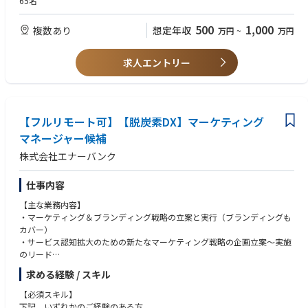
65名
けています。
プレゼンスキル
事業立ち上げ経験
500
1,000
複数あり
想定年収
万円
~
万円
■電力リバースオークション事業「エネオク」
エネオクは全国の小売電気事業者から最安の電力契約を見つけられるオー
【求める人物像】
クションサービスです。
・当社のミッション・ビジョン・バリューに共感してくださる方
求人エントリー
・わからないことがあっても、自分で調べたり、他人に聞くことで解決策
■環境価値取引事業「green ticket」
を見つけられる方
発電した電力の「環境価値」をグリーン電力証書や非化石証書として販売
・チームとしてより良い成果を出すことにフォーカスできる方
するプラットフォ
・変化を楽しめる方
ームです。
【フルリモート可】【脱炭素DX】マーケティング
マネージャー候補
■太陽光発電設備導入支援事業「ソラレコ」
株式会社エナーバンク
設置目的・条件に応じて自家消費型太陽光発電設備を導入可能なPPA事業
者の比較・選定支援サービスです。
仕事内容
【主な業務内容】
【主な業務内容】
・マーケティング＆ブランディング戦略の立案と実行（ブランディングも
・新規開拓営業
カバー）
・既存顧客フォローアップ営業
・サービス認知拡大のための新たなマーケティング戦略の企画立案～実施
・個別PJ推進のための顧客、社内各チーム等との調整
のリード
・抽象的な課題に粘り強く取りくみ、具体的な戦略に落とし、成果を出す
民間・自治体チームの営業を横断的に戦略策定、マネジメント、及び事業
求める経験 / スキル
・事業やサービスへの理解があり、本質的な課題に向き合いミッションを
推進を担っていただきます。
達成する
【必須スキル】
・KGI/KPI設計と運用
下記、いずれかのご経験のある方