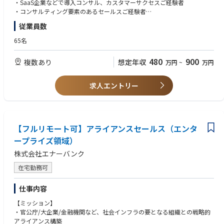
・ナレッジを体系化し、チームスキルを平準化
・大阪府吹田市【第２種電気主任技術者】
・SaaS企業などで導入コンサル、カスタマーサクセスご経験者
・オペレーション各種の合理化、効率化
・和歌山県和歌山市【第２種電気主任技術者】
・コンサルティング要素のあるセールスご経験者
・セールスに関わる各種資料作成
・営業企画のご経験
従業員数
～中国、四国エリア～（鳥取県、島根県、岡山県、広島県、山口県、徳島
上記いずれかに加えて、マネージャーのご経験
【仕事のやりがい】
県、香川県、愛媛県、高知県）
65名
・スタートアップ初期のコアメンバーとして、事業推進、組織作りを経験
・広島県三次市【第２種電気主任技術者】
【歓迎スキル】
することができます。
・山口県山口市【第２種電気主任技術者】
・電力小売、太陽光等説明の営業経験
480
900
複数あり
想定年収
万円
~
万円
・電力業界のDXやスタートアップの成長を自分ごととして体験できます。
・山口県柳井市【第２種電気主任技術者】
・官公庁自治体向けの営業経験
自治体で採用されると紙面で大きく扱われることが多く、自分の仕事がど
・プレゼンテーションスキル
う役に立っているのか？実感値を得ながら仕事を進めることができます。
～九州、沖縄エリア～（福岡県、佐賀県、長崎県、熊本県、大分県、宮崎
・脱炭素に関連するコンサルティング経験
求人エントリー
・原則フルリモートなので、1日24時間の自分の時間を自分らしく使うこ
県、鹿児島県、沖縄県）
とができます。
・福岡県久留米市【第２種電気主任技術者】
【求める人物像】
・福岡県久留米市【第３種電気主任技術者】
・当社のミッション・ビジョン・バリューに共感してくださる方
【オンボーディング】
・長崎県長崎市【第２種電気主任技術者】
・会社の成長と自身の成長ベクトルを合わせ、一気にスキルアップしたい
・入社時に、ご希望と弊社の期待値をすり合わせ取り組んでいただきま
【フルリモート可】アライアンスセールス（エンタ
・大分県別府市【第２種電気主任技術者】
方
す。
・大分県別府市【第３種電気主任技術者】
・自らの経験に捉われない吸収力やアイデアと領域を制限しない向上心を
ープライズ領域）
・電力業界の知見を資料やメンバー、取締役からインプット。
・宮崎県宮崎市【第２種電気主任技術者】
持っている方
株式会社エナーバンク
（業界知見がなくとも、早期にキャチアップ、独り立ちができる体制をと
・宮崎県宮崎市【第３種電気主任技術者】
・裁量や意思決定の責任やプレッシャーを力に変えて、成長したい方
っています）
・宮崎県高鍋町【第２種電気主任技術者】
・社内外に対して、公平公正を大切にし仕事に取り組める方
在宅勤務可
・OJT形式でフォローし、商談やプロジェクト同席からスタート。
・宮崎県高鍋町【第３種電気主任技術者】
・未経験の事柄があっても、自ら調べ立案し、メンバーにフィードバック
・鹿児島県指宿市【第２種電気主任技術者】
をもらうことで解決策を見つけられる方
仕事内容
・チームとしてより良い成果を出すことにフォーカスできる方
【保安業務従事者】※第3種電気主任技術者もしくは第2種電気主任技術者
・フルリモートという環境の中で、自己管理で仕事ができる方
【ミッション】
の資格をお持ちの方
・官公庁/大企業/金融機関など、社会インフラの要となる組織との戦略的
～北海道、東北エリア～（青森県、岩手県、宮城県、秋田県、山形県、福
アライアンス構築