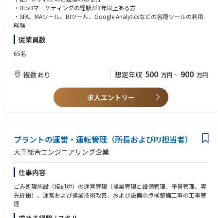
・各マーケティング施策の進捗管理
【社風・環境】
・BtoBマーケティングの経験が3年以上ある方
・営業部門と連携し市場へのリーチ手法を立案し、リード獲得
当社では、フルリモート制度を導入しております。全国どこからでもプロ
・SFA、MAツール、BIツール、Google Analyticsなどの各種ツールの利用
・顧客のフィードバック分析
ジェクトに参画することが出来るため、柔軟な働き方が可能となっており
経験
・プレスリリース採用広報対応
ます。プロジェクトによっては転居を打診させていただく場合もございま
・イベント、コンテンツ、デジタルマーケティングを軸としたマーケティ
従業員数
・既存事業や新規事業立ち上げにマーケティングの観点でコミット
すが、ご事情を最大限考慮させていただきます。また社員の意見を取り入
ング戦略経験
・PdMと連携し、プロダクトのUI/UXをアップデート
れる風通しのよい風土が整っております。
65名
【歓迎スキル】
【仕事のやりがい】
Be Professional 「個人がプロフェッショナルになって、仲間と協調して新
・電力業界の知見
500
900
複数あり
想定年収
万円
~
万円
・スタートアップ初期のコアメンバーとして、事業推進、組織作りを経験
しい仕組み・価値を作る」
・定量的な分析に基づき戦略を立てて実行したご経験のある方
することができます。
Adjust Energy Business 「変化するエネルギービジネスにスピーディーに
・電力業界のDXやスタートアップの成長を自分ごととして体験できます。
順応する」
【求める人物像】
求人エントリー
自治体で採用されると紙面で大きく扱われることが多く、自分の仕事がど
Innovative Product to Future 「プロダクトが社会に新しい価値を寄与す
・当社のミッション・ビジョン・バリューに共感してくださる方
う役に立っているのか？実感値を得ながら仕事を進めることができます。
る」 の3つのバリューを大切に、事業を展開しています。
・会社の成長と自身の成長ベクトルを合わせ、一気にスキルアップしたい
・原則フルリモートなので、1日24時間の自分の時間を自分らしく使うこ
方
とができます。
・自らの経験に捉われない吸収力やアイデアと領域を制限しない向上心を
プラントの運営・運転管理（所長およびPJ担当者）
持っている方
【オンボーディング】
・裁量や意思決定の責任やプレッシャーを力に変えて、成長したい方
大手総合エンジニアリング企業
・入社時に、ご希望と弊社の期待値をすり合わせ取り組んでいただきま
・社内外に対して、公平公正を大切にし仕事に取り組める方
す。
・未経験の事柄があっても、自ら調べ立案し、メンバーにフィードバック
仕事内容
・電力業界の知見を資料やメンバー、取締役からインプット。
をもらうことで解決策を見つけられる方
（業界知見がなくとも、早期にキャチアップ、独り立ちができる体制をと
・チームとしてより良い成果を出すことにフォーカスできる方
ごみ処理施設（焼却炉）の運営管理（操業管理と設備管理、予算管理、客
っています）
・フルリモートという環境の中で、自己管理で仕事ができる方
先折衝）、運営および操業技術改善、および設備の点検整備工事の工事管
・OJT形式でフォローし、商談やプロジェクト同席からスタート。
理