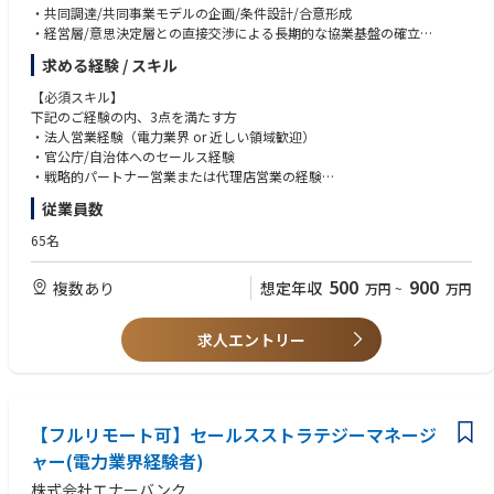
島県）
・共同調達/共同事業モデルの企画/条件設計/合意形成
・青森県八戸市【電気保安業務従事者】
・経営層/意思決定層との直接交渉による長期的な協業基盤の確立
・岩手県一関市【電気保安業務従事者】
・パートナー企業の事業成長を支える戦略設計と伴走
求める経験 / スキル
・福島県南相馬市【電気保安業務従事者】
・営業戦略立案/実行/進捗管理/事業目標達成
【必須スキル】
～関東エリア～（茨城県、栃木県、群馬県、埼玉県、千葉県、東京都、神
【具体的な業務】
下記のご経験の内、3点を満たす方
奈川県、山梨県、長野県）
・官公庁/大手民間企業/金融機関など戦略パートナーとの関係構築・深耕
・法人営業経験（電力業界 or 近しい領域歓迎）
・茨城県行方市【電気保安業務従事者】
・共同調達/共同事業に向けた提携スキームの企画/条件交渉
・官公庁/自治体へのセールス経験
・栃木県宇都宮市【電気保安業務従事者】
・パートナー企業の提案活動を支援し、現場フィードバックを戦略に反映
・戦略的パートナー営業または代理店営業の経験
・埼玉県熊谷市【電気保安業務従事者】
・新規パートナー/自治体の開拓と関係性構築
・経営層や意思決定層との交渉経験
・千葉県市原市【電気保安業務従事者】
従業員数
・プロジェクト進行における社内外ステークホルダー調整
・コンサルティング型の営業経験
・神奈川県厚木市【電気保安業務従事者】
・エネオク導入後の電力調達完了までの伴走支援（カスタマーサクセス）
65名
・提案資料/事業スキーム設計資料の作成
【歓迎スキル】
【電気工事士ポジション】
・ナレッジの体系化と組織への展開
・官公庁/自治体向け営業経験
～北海道、東北エリア～（青森県、岩手県、宮城県、秋田県、山形県、福
500
900
複数あり
想定年収
万円
~
万円
・セールスチームのKPI設計〜管理〜事業目標へのコミット
・電力小売/再エネ関連の事業経験
島県）
・新規事業/事業開発（BizDev）経験
・宮城県鬼首【電気工事士】
【このポジションの魅力】
求人エントリー
・福島県白河市【電気工事士】
・官公庁/エンタープライズと社会インフラ領域での共同事業を推進でき
【求める人物像】
・福島県須賀川市【電気工事士】
る
・ミッション、バリューに共感し、事業成長を“自分ごと”として楽しめる
・福島県福島市【電気工事士】
・経営層/意思決定層と直接交渉し、中長期の価値創造を担う経験が得ら
方
れる
・自らの経験や業界知識に固執せず、学習と変化を厭わない方
～北陸、中部エリア～（新潟県、富山県、石川県、福井県、岐阜県、静岡
・PMF済プロダクト×成長市場で事業スケールを牽引できる
【フルリモート可】セールスストラテジーマネージ
・裁量やプレッシャーを前向きに捉え、手触り感ある成果にこだわる方
県、愛知県、三重県）
・脱炭素/エネルギーDXという社会的意義の高い領域で成果を残せる
・多様なステークホルダーと信頼関係を築き、チームで成果を出すことに
ャー(電力業界経験者)
・富山県高岡市【電気工事士】
・組織設計/仕組み化の余地が大きく、成長フェーズならではの裁量があ
喜びを感じられる方
・石川県宝達志水町【電気工事士】
株式会社エナーバンク
ります
・完全リモート環境でも自律的に行動し、質の高いコミュニケーションを