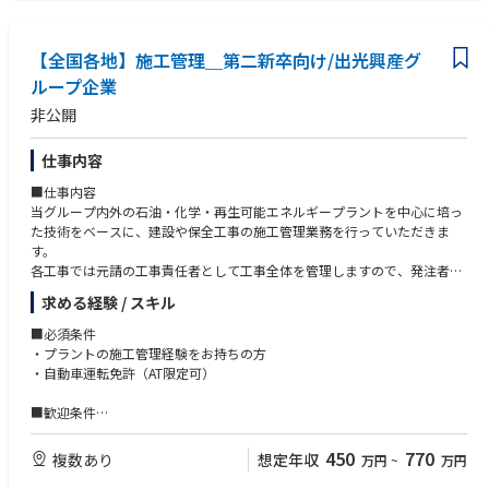
【求める人物像】
ョインいただきたいフェーズです。
・ミッション、バリューに共感し、事業成長を“自分ごと”として楽しめる
方
【具体的な業務内容】
【全国各地】施工管理＿第二新卒向け/出光興産グ
・自らの経験や業界知識に固執せず、学習と変化を厭わない方
▼営業および組織マネジメント
・裁量やプレッシャーを前向きに捉え、手触り感ある成果にこだわる方
ループ企業
・セールスチームの営業戦略立案〜実行〜進捗管理
・多様なステークホルダーと信頼関係を築き、チームで成果を出すことに
非公開
・セールスチームのKPI設計〜管理〜事業目標へのコミット
喜びを感じられる方
・組織設計/チームマネジメント（メンバー育成/ナレッジ共有体制の構
・完全リモート環境でも自律的に行動し、質の高いコミュニケーションを
築）
取れる方
仕事内容
・民間企業/自治体/官公庁への新規開拓営業、提案活動
■仕事内容
・複数部署と連携した案件推進（PM/カスタマーサクセス/オペレーション
当グループ内外の石油・化学・再生可能エネルギープラントを中心に培っ
との連携）
た技術をベースに、建設や保全工事の施工管理業務を行っていただきま
▼顧客折衝・導入支援
す。
・電力調達プロセスの構造理解を前提とした課題ヒアリングと提案設計
各工事では元請の工事責任者として工事全体を管理しますので、発注者や
・契約/価格/リスク/供給体制など多面的な条件整理と社内外調整
協力会社との折衝はもちろんのこと、安全、品質、工程、コスト等の管理
・大手法人や行政が関わるコンソーシアム/共同調達案件のマネジメント
求める経験 / スキル
を含む一貫したマネジメントが出来ることも醍醐味です。
・入札支援/価格分析/調達戦略立案のコンサルティング型支援
■必須条件
【具体的に】
【ポジションの魅力】
・プラントの施工管理経験をお持ちの方
■工事計画・施工計画の作成、仕様書の作成
・官民連携による電力調達を通じて、脱炭素/持続可能な社会の実現に貢献
・自動車運転免許（AT限定可）
■見積引合、査定の対応
できます
■施工管理業務など
・電力業界の構造課題に対し、営業戦略からアプローチできるポジション
■歓迎条件
です
・危険物・石油・化学関連施設の工事経験をお持ちの方
■企業紹介
・成長中の主力事業と新規事業、両方の拡大に関われます
・大型タンク開放検査経験や配管工事の施工管理経験をお持ちの方
450
770
複数あり
想定年収
万円
~
万円
☆頼れる人材と確かな技術で創る、「笑顔と感動」を全てのお客様へ☆
・事業と組織のスケールを支える仕組みづくりを主導できます
・機械保全技能士（機械系）、酸欠硫化水素危険作業主任者、足場作業主
出光エンジアリングは、長年にわたって出光グループの製油所・石油化学
・フルリモート×フレックスで、柔軟な働き方が可能です