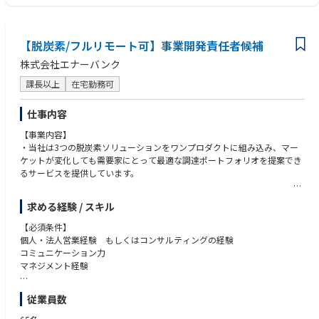
・ポテンシャル診断サービスの機能拡充（蓄電池対応など）
・SaaSプロダクトの企画・開発経験
・上記サービスのSaaS化を見据えた事業のリード
■担当地域
・その他、新規事業領域における企画及び立上げ
【ポジションの魅力】
産業設備事業部に配属の上、下記エリア内で勤務していただくようになり
【脱炭素/フルリモート可】事業開発責任者候補
・脱炭素社会への貢献という社会的意義の大きな事業の中核を担えます
ます。
・国内唯一のポジショニングを持つプロダクトを育てられます
【中国・四国エリア】 （エリア範囲：広島・岡山・山口・鳥取・島根・愛
株式会社エナーバンク
・技術×事業の両軸でキャリアを深められます
媛）
・拡張性の高い事業フェーズに初期から参画できます
課長以上
在宅勤務可
初任地候補：①広島県、岡山県 ②香川県 ③山口県
・フルリモート×フレックスで、柔軟な働き方が可能です
※エリア内での異動や出張が生じます（工期平均：平均１～２年）
※昇進時など将来的にエリアを超えた異動を打診する場合あり（ただし、
仕事内容
本人承諾の上）
【事業内容】
※初任地最大限希望考慮
・当社は3つの脱炭素ソリューションをワンプロダクトに組み込み、マー
ケットが変化しても需要家にとって最適な調達ポートフォリオを提案でき
■日立プラントサービスとは■
るサービスを提供しています。
同社は日立製作所完全子会社であり、「産業プラント事業」「空調設備事
業」「水処理事業」を柱とした
社会インフラ関連設備の企画・設計・施工・メンテナンス・リニューアル
求める経験 / スキル
・国内唯一の電力リバースオークションサービスや共同オークション提供
まで一貫したサービスを提供し、
事業者として独自の展開をしており、かつ自治体に対してすべて無償提供
【必須条件】
お客さまの課題解決を図っている企業です。
するビジネスモデルのため、採用が拡大していしてます。
個人・法人営業経験 もしくはコンサルティングの経験
コミュニケーション力
※参考：会社概要※
マネジメント経験
https://www.hitachi-hps.co.jp/business/index.html
・2050年の脱炭素社会に向けた取り組みを支援していくなかで、ボラティ
【歓迎条件】
従業員数
リティの高い電力市場や各種制度の変化が激しい電力業界のなかで、常に
電力の小売りもしくは太陽光発電設備に携わった経験
最新のマーケットにあわせた需要家へのサービスを提供することで勝ち続
プロジェクトマネジメントの経験