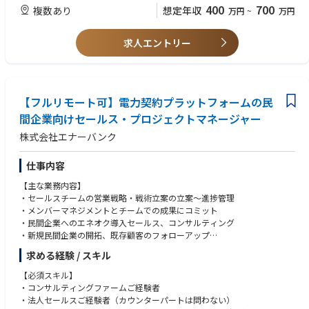
・千葉県市原市【第３種電気主任技術者】
・提案資料作成やプレゼンテーションスキル
400
700
複数あり
想定年収
万円
~
万円
・入社時に、ご希望と弊社の期待値をすり合わせ取り組んでいただきま
・千葉県神埼町【第２種電気主任技術者】
す。
・神奈川県厚木市【第２種電気主任技術者】
【求める人物像】
・電力業界の知見を資料やメンバー、取締役からインプット。
・神奈川県厚木市【第３種電気主任技術者】
・ミッション、バリューに共感し、事業成長を“自分ごと”として楽しめる
求人エントリー
（業界知見がなくとも、早期にキャチアップ、独り立ちができる体制をと
・長野県諏訪市【第３種電気主任技術者】
方
っています）
・長野県木曽郡【第３種電気主任技術者】
・自らの経験や業界知識に固執せず、学習と変化を厭わない方
・OJT形式でフォローし、商談やプロジェクト同席からスタート。
・長野県木曽郡【第２種電気主任技術者】
・プレッシャーを前向きに捉え、手触り感ある成果にこだわる方
・長野県松本市【第２種電気主任技術者】
・多様なステークホルダーと信頼関係を築き、チームで成果を出すことに
・長野県駒ケ根市【第２種電気主任技術者】
【フルリモート可】電力契約プラットフォームの民
喜びを感じられる方
・完全リモート環境でも自律的に行動し、質の高いコミュニケーションを
間企業向けセールス・プロジェクトマネージャー
～北陸、中部エリア～（新潟県、富山県、石川県、福井県、岐阜県、静岡
取れる方
株式会社エナーバンク
県、愛知県、三重県）
・新潟県阿賀野市【第３種電気主任技術者】
・富山県高岡市【第３種電気主任技術者】
仕事内容
・石川県宝達志水町【第３種電気主任技術者】
【主な業務内容】
・石川県能美市【第３種電気主任技術者】
・セールスチームの営業戦略・戦術立案の立案〜進捗管理
・石川県鳳珠郡穴水町【第２種電気主任技術者】
・メンバーマネジメントとチームでの成果にコミット
・石川県七尾市【第２種電気主任技術者】
・民間企業へのエネオク導入セールス、コンサルティング
・岐阜県高山市【第２種電気主任技術者】
・新規民間企業の開拓、既存顧客のフォローアップ
・三重県伊勢市【第２種電気主任技術者】
・セールスストーリーの構築（サービスの価値、意味など）
・三重県四日市市【第２種電気主任技術者】
求める経験 / スキル
・プロジェクトに関わるステークホルダーとの調整
・エネオク導入が決定した自治体に対する、電力調達までのカスタマーサ
～近畿エリア～（滋賀県、京都府、大阪府、兵庫県、奈良県、和歌山県）
【必須スキル】
クセス
・和歌山県和歌山市【第２種電気主任技術者】
・コンサルティングファームご経験者
・社内PMチーム、オペレーションチームとの連携
・大阪府枚方市【第２種電気主任技術者】
・法人セールスご経験者（カウンターパートは問わない）