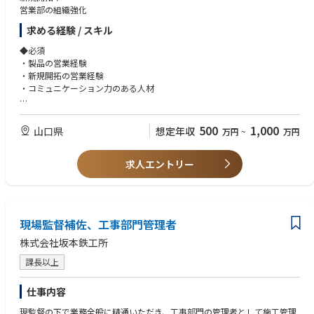
営業部の組織強化
求める経験 / スキル
◆必須
・製品の営業経験
・新規開拓の営業経験
・コミュニケーション力のある人材
◆歓迎
・金属加工（製缶）、プレス、切削の知見がある方
500
1,000
山口県
想定年収
万円
~
万円
・プラント関係のお仕事に携わった経験のある方
・マネジメント経験
求人エントリー
現場監督補佐、工事部門管理者
株式会社坂本鉄工所
課長以上
仕事内容
現監督の下で業務全般に精通いただき、工事部門の管理者として施工管理