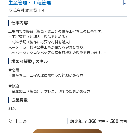
生産管理・工程管理
株式会社坂本鉄工所
仕事内容
工場内での製品（製缶・鉄工）の生産工程管理の仕事です。
・工程管理（納期内に製品を納める）
・材料手配（製作に必要な材料を購入）
大手メーカー様や公共工事が主たる客先となり、
ホッパータンクコンベヤ等の産業用機器の製作を行います。
大小材質様々で、ワンストップで製品に携われます。
求める経験 / スキル
◆必須
・生産管理、工程管理に携わった経験がある方
◆歓迎
・金属加工（製缶）、プレス、切削の知見がある方
・プラント関係のお仕事に携わった経験のある方
従業員数
31名
360
500
山口県
想定年収
万円
~
万円