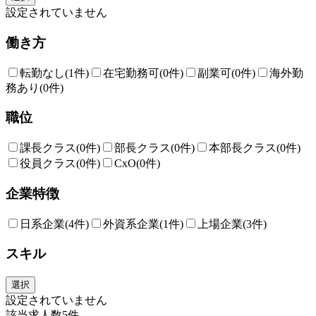
設定されていません
働き方
転勤なし
(1件)
在宅勤務可
(0件)
副業可
(0件)
海外勤
務あり
(0件)
職位
課長クラス
(0件)
部長クラス
(0件)
本部長クラス
(0件)
役員クラス
(0件)
CxO
(0件)
企業特徴
日系企業
(4件)
外資系企業
(1件)
上場企業
(3件)
スキル
選択
設定されていません
該当求人数
5
件