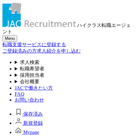
ハイクラス転職
エージェ
ント
Menu
転職支援サービスに登録する
ご登録済みの方
求人紹介を申し込む
求人検索
転職希望者
採用担当者
会社概要
JACで働きたい方
FAQ
お問い合わせ
保存済み
新規登録
Mypage