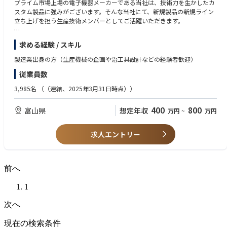
プライム市場上場の電子機器メーカーである当社は、技術力を生かしたカ
スタム製品に強みがございます。そんな当社にて、新規製品の新規ライン
立ち上げを担う生産技術メンバーとしてご活躍いただきます。
【採用背景】
求める経験 / スキル
2024年以降、新製品増加及び新規ビジネス創出をするため生産技術者の人
員強化を行います。特に新規生産技術開発、新規生産ライン立ち上げに対
製造業出身の方（生産機械の企画や治工具設計などの経験者歓迎）
して、国内に留まらず海外生産事業所を巻き込んでグローバルに活躍でき
従業員数
る人材を求めます。
3,985名
（（連結、2025年3月31日時点））
【業務内容】
・工程設計
400
800
富山県
想定年収
万円
~
万円
・新規生産技術開発
・治工具開発
・生産機械の企画・導入
求人エントリー
・作業指導書作成
・工程指導等
※裁量権があり自ら自動化や省力化の企画・提案が可能な環境！
前へ
1
次へ
現在の検索条件