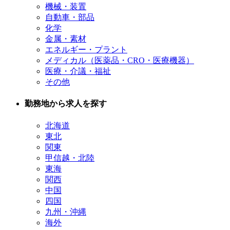
機械・装置
自動車・部品
化学
金属・素材
エネルギー・プラント
メディカル（医薬品・CRO・医療機器）
医療・介議・福祉
その他
勤務地から求人を探す
北海道
東北
関東
甲信越・北陸
東海
関西
中国
四国
九州・沖縄
海外