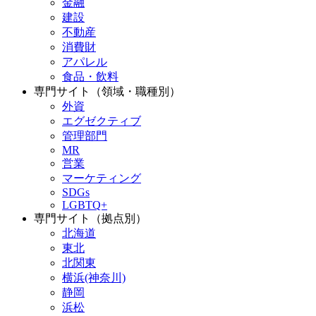
金融
建設
不動産
消費財
アパレル
食品・飲料
専門サイト（領域・職種別）
外資
エグゼクティブ
管理部門
MR
営業
マーケティング
SDGs
LGBTQ+
専門サイト（拠点別）
北海道
東北
北関東
横浜(神奈川)
静岡
浜松