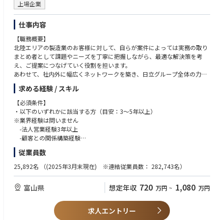
上場企業
仕事内容
【職務概要】
北陸エリアの製造業のお客様に対して、自らが案件によっては実務の取り
まとめ者として課題やニーズを丁寧に把握しながら、最適な解決策を考
え、ご提案につなげていく役割を担います。
あわせて、社内外に幅広くネットワークを築き、日立グループ全体の力を
活かした新たな活用シーンを見つけながら、既存・新規
求める経験 / スキル
ビジネスの拡大にもつなげていきます。
また、市場や技術の動きだけでなく、業界全体のトレンドやニーズも踏ま
【必須条件】
えながら、お客様の事業成長に寄り添っていくことが
・以下のいずれかに該当する方（目安：3～5年以上）
期待されています。
※業界経験は問いません
入社後は、上位者や先輩社員のサポートのもと、担当顧客への提案活動を
-法人営業経験3年以上
通じて業界知識やソリューション理解を深めていただきます。
-顧客との関係構築経験
-周囲と協力して業務を進めることができる方
従業員数
【職務詳細】
・運転免許をお持ちの方
・担当業務の実務の取りまとめ者として、顧客の課題やニーズを把握、分
25,892名
（(2025年3月末現在) ※連結従業員数： 282,743名）
析し、自社・グループ会社製品やソリューション、サービスを提案するこ
【歓迎条件】
とにより新規ビジネスの受注拡大につなげていただきます。
・富山県、もしくは北陸地域で長く働きたいと思っている方
720
1,080
富山県
想定年収
万円
~
万円
・社内・グループ会社の関係部門との人脈を構築し、様々な顧客課題に対
・製造業向けアカウント営業経験
して、解決策を導き、ビジネス領域を拡大していただきます。
・IT/OT分野全般の基本的な知識をお持ちの方
・産業分野のビジネス範囲（IT・OT・プロダクト・DX・コンサル）は幅
・社内外のステークホルダーと信頼関係を構築し、ビジネスを展開できる
求人エントリー
広く、また顧客課題毎に同じ提案内容はありませんが、
方