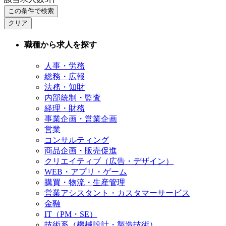
この条件で検索
クリア
職種から求人を探す
人事・労務
総務・広報
法務・知財
内部統制・監査
経理・財務
事業企画・営業企画
営業
コンサルティング
商品企画・販売促進
クリエイティブ（広告・デザイン）
WEB・アプリ・ゲーム
購買・物流・生産管理
営業アシスタント・カスタマーサービス
金融
IT（PM・SE）
技術系（機械設計・製造技術）