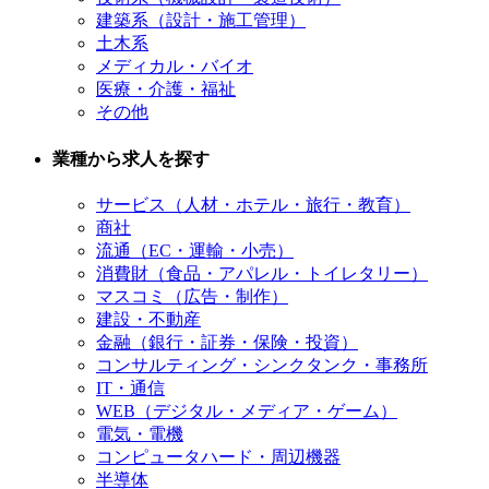
建築系（設計・施工管理）
土木系
メディカル・バイオ
医療・介護・福祉
その他
業種から求人を探す
サービス（人材・ホテル・旅行・教育）
商社
流通（EC・運輸・小売）
消費財（食品・アパレル・トイレタリー）
マスコミ（広告・制作）
建設・不動産
金融（銀行・証券・保険・投資）
コンサルティング・シンクタンク・事務所
IT・通信
WEB（デジタル・メディア・ゲーム）
電気・電機
コンピュータハード・周辺機器
半導体