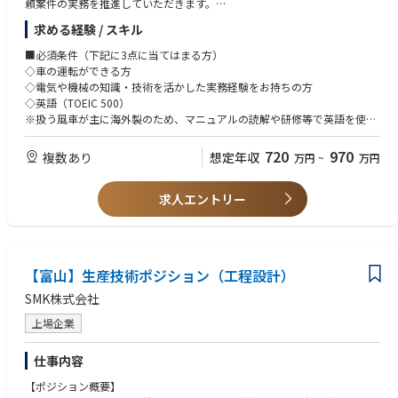
頼案件の実務を推進していただきます。
求める経験 / スキル
≪職務詳細≫
◇各地の風力発電所を巡回して定期点検を実施（目視・ボルトの増し締
■必須条件（下記に3点に当てはまる方）
め・各種機器の動作確認等）
◇車の運転ができる方
◇大型重機を使用した大規模修理業務など
◇電気や機械の知識・技術を活かした実務経験をお持ちの方
◇保全依頼案件のスケジューリング、作業内容、メンバーアサインなどの
◇英語（TOEIC 500）
調整
※扱う風車が主に海外製のため、マニュアルの読解や研修等で英語を使用
します
■配属先
720
970
複数あり
想定年収
万円
~
万円
O&M部 保全G
■歓迎条件
◇英語ビジネスレベル
■その他
求人エントリー
◇自動車、船舶、航空機、風車等でのメンテナンス経験
◇全国転勤有り （※北海道・東北エリア限定希望の方は応相談）
◇電気工事士などの資格保有者
◇英語学習支援制度有り
◇機械保全、生産技術、品質管理などの実務経験
◇英語ネイティブの方歓迎（日本語能力検定N1保持の方）
【富山】生産技術ポジション（工程設計）
SMK株式会社
上場企業
仕事内容
【ポジション概要】