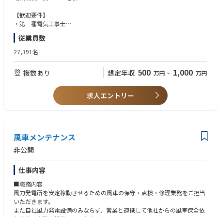
memory etc.
北海道・宮城県・東京都・千葉県・富山県・愛知県・兵庫県・広島県・岡
Experience in semiconductor manufacturing domain
山県・香川県・福岡県・沖縄県
【歓迎要件】
Experience SEMI conductor industry standards like SECS/GEM, EDA
(応募の際にご希望の勤務地をお伝え下さい)
・第一種電気工事士
Experience in Equipment (Machine) control software development
※拠点一覧※
・一級電気工事施工管理技士
従業員数
Onsite + offshore project execution experience
https://www.fujielectric.co.jp/about/domestic_base/network.html
27,391名
■企業HP
https://www.fujielectric.co.jp/
500
1,000
複数あり
想定年収
万円
~
万円
■同社の特徴・魅力
・パワーエレクトロニクス機器や自動販売機、パワー半導体に強みを持つ
求人エントリー
総合電機メーカーで、パワー半導体においては世界トップクラスのシェア
を誇り、グローバルに事業を展開しています。
・2023年3月期連結決算は、電気自動車（EV）の需要増でパワー半導体も
伸び、売上高が初めて1兆円を超え、純利益前期比5%増の613億円と3期
連続で過去最高を更新しております。引き続きパワーエレクトロニクスと
風車メンテナンス
パワー半導体が好調に推移する中で安定した収益がございます。
非公開
仕事内容
■職務内容
風力発電所を安定稼動させるための風車の保守・点検・修理業務をご担当
いただきます。
また自社風力発電設備のみならず、営業と連携して他社からの風車保全依