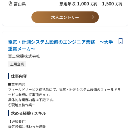
実機上でのソフトウェア動作を検証し、テストで見つかった不具合の修正
マルチレイヤーアプリケーション開発およびインテグレーション経験
1,000
1,500
富山県
想定年収
万円
~
万円
・さまざまなグループの人々とオープンに接し、親しみやすい関係を構築
QA認定試験での顧客サポートを実施
優れたコミュニケーション能力とチームワーク
する。
求人エントリー
Experience in C++ Programming
【最終学歴】
Play as onsite engineer and collaborate with different divisions for softw
Excellent problem-solving skills and documentation skills (Japanese & En
高卒以上
are development.
glish)
Hands own experience in Object Oriented Analysis & Design, Design Princi
Understand the existing system architecture and system level requirement
ple
電気・計測システム設備のエンジニア業務 ～大手
s
Hands own experience C++ Programming and handling IPC, Multithreadi
Collaborate closely with different divisions of customer to capture the re
重電メーカ～
ng and Synchronization, Thread Priority, Memory optimization etc.
quirements
Hands own experience in multi-layer application development & integrat
富士電機株式会社
Capture and analyze requirements and understand its impacts/depende
ion
ncy to other modules
Excellent communication and teamwork skills
上場企業
Prepare/update the specification documents in Japanese/English
Prepare object-oriented design and confirm with other dependent modu
■尚可要件■ Good to Have
仕事内容
le leaders
makefileルールなどVxWorksビルド環境の知識
Perform C++ implementation and validations based on the design.
VxWorksシステムAPIおよびライブラリ、VxWorks内部タスク、メモリなど
■業務内容
Ensure source code versioning, quality, Unit testing, C0 to the benchmark
の知識
フィールドサービス統括部にて、電気・計測システム設備のフィールドサ
ed level.
半導体生産分野での経験
ービス業務に従事頂きます。
Report progress, risks and problems to customer as required
SECS/GEM、EDAのようなSEMIコンダクタ業界の規格の理解
具体的な業務内容は下記です。
Validate software on Equipment, fix issues found during testing
装置(機械)制御ソフトウェア開発の経験
①現地点検作業
Support customer in QA testing
オンサイト+オフショアプロジェクト実行経験
②更新・保守計画の提案
求める経験 / スキル
③メンテナンス業務立案、現地取り纏め
Knowledge of VxWorks build environment like make file rules
【必須要件】
Knowledge of VxWorks System APIs & Libraries, VxWorks internals Task,
■勤務地
電気設備に携わった経験