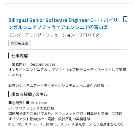
お客様の課題は全て自らが関与して解決する意識をもって前向きに活動い
・周囲と連携しながら物事を進めることができる方（様々な業種や立場の
ただきます。
方と誠実に相対し、連携ができること）
【ポジションの魅力・やりがい・キャリアパス】
Bilingual Senior Software Engineer C++ / バイリ
【求める人物像】※期待行動・コンピテンシー等
・日立および日立グループが保有する製品やソリューション、サービスの
【全職種共通（日立グループ コア・コンピテンシー）】
ンガルシニアソフトウェアエンジニア＠富山県
総合力を活かし、製造業のお客様経営課題を解決するとともに、地域社会
・People Champion（一人ひとりを活かす）：
エンジニアリング・ソリューション・プロバイダー
に貢献できる業務に携わることができます。
多様な人財を活かすために、お互いを信頼しパフォーマンスを最大限に
・産業業界（製造業）以外の業種のお客さまを担当している営業の方々と
発揮できる安心安全な職場(インクルーシブな職場)をつくり、積極的な発
外資系企業
の情報共有を活用し、自身の担当顧客に対する新規事業や新サービスの創
言と成長を支援する。
出・事業化の提案が行えます。
・Customer & Society Focus（顧客・社会起点で考える）：
仕事内容
・基本的にはチームとして成果を出すことをめざして取り組みます。
社会を起点に課題を捉え、常に誠実に行動することを忘れずに、社内外
の関係者と協創で成果に責任を持って社会に貢献する。
［業務内容］Responsibilities
【働く環境】
・Innovation（イノベーションを起こす）：
オンサイトエンジニアおよびソフトウェア開発コーディネータとして業務
・配属先⇒電力・産業営業部 産業システムグループ
新しい価値を生み出すために、情熱を持って学び、現状に挑戦し、素早
にあたる
メンバーは30代～50代で構成されており、風通しの良い職場環境です。
く応えて、イノベーションを加速する。
・働き方改革にも力を入れており、年休取得促進、時間外労働短縮などメ
既存のシステムアーキテクチャとシステムレベル要件の理解
リハリのある職場づくりを推進しています。
【その他職種特有】
顧客の各部門と密に連携を取り、要件を把握
・在宅勤務は週1～2回程度、その他はお客様先に直接訪問いただくなど、
求める経験 / スキル
・強固な顧客関係を構築し、顧客中心のソリューションを提供する。
要件の把握・分析を行い、他のモジュールへの影響/依存性を理解する
柔軟に対応可能です。
・効率的な問題解決のため、複雑かつ膨大な情報を、多方面から様々な切
英語/日本語での仕様書の作成/更新
■必須要件■ Must Have
・入社後は、上位者や先輩社員のサポートのもと、担当顧客への提案活動
り口で分析する
オブジェクト指向設計を進め、他の依存モジュールリーダーと相談・確認
C++プログラミング実務経験
を通じて業界知識やソリューション理解を深めていただきます。
・コミットメント(約束や責務)を遂行するために、自分および他者に対す
設計に基づき、C++開発と検証を実施
問題解決能力に長けており、ドキュメント作成（日本語と英語）に精通
る説明責任を負う。
ソースコードのベンチマークレベルのバージョン管理、品質管理、単体テ
オブジェクト指向分析・設計、設計原則の実務経験
※上記内容は、募集開始時点の内容であり、入社後必要に応じて変更とな
・多種多様な手段によるコミュニケーションを検討し展開する。これによ
スト、コードカバレッジなどを確実に行う
IPC、マルチスレッド、同期化、スレッド優先度、メモリ最適化などのC+
る場合がございます。予めご了承ください。
り、さまざまな関係者が持つ固有のニーズを明確に理解していることを伝
顧客の要求に応じ、進捗、リスク、問題の報告
+プログラミングの実務経験
えることができる。