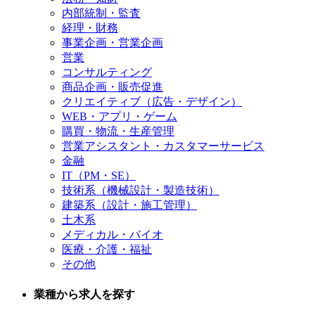
内部統制・監査
経理・財務
事業企画・営業企画
営業
コンサルティング
商品企画・販売促進
クリエイティブ（広告・デザイン）
WEB・アプリ・ゲーム
購買・物流・生産管理
営業アシスタント・カスタマーサービス
金融
IT（PM・SE）
技術系（機械設計・製造技術）
建築系（設計・施工管理）
土木系
メディカル・バイオ
医療・介護・福祉
その他
業種から求人を探す