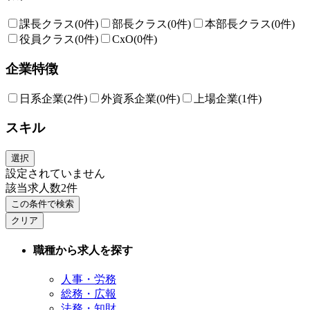
課長クラス
(0件)
部長クラス
(0件)
本部長クラス
(0件)
役員クラス
(0件)
CxO
(0件)
企業特徴
日系企業
(2件)
外資系企業
(0件)
上場企業
(1件)
スキル
選択
設定されていません
該当求人数
2
件
この条件で検索
クリア
職種から求人を探す
人事・労務
総務・広報
法務・知財