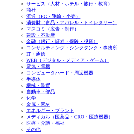
サービス（人材・ホテル・旅行・教育）
商社
流通（EC・運輸・小売）
消費財（食品・アパレル・トイレタリー）
マスコミ（広告・制作）
建設・不動産
金融（銀行・証券・保険・投資）
コンサルティング・シンクタンク・事務所
IT・通信
WEB（デジタル・メディア・ゲーム）
電気・電機
コンピュータハード・周辺機器
半導体
機械・装置
自動車・部品
化学
金属・素材
エネルギー・プラント
メディカル（医薬品・CRO・医療機器）
医療・介議・福祉
その他