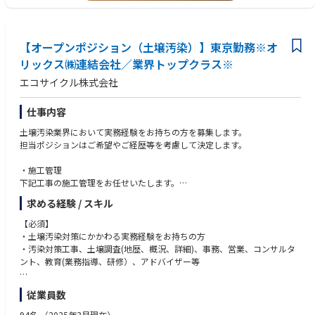
す。
・コンサルティング会社にて自治体・公共インフラ領域のプロジェクト経
験
・DX推進や業務改善などの経験
【オープンポジション（土壌汚染）】東京勤務※オ
・BPO提案や運用構築の経験
リックス㈱連結会社／業界トップクラス※
エコサイクル株式会社
仕事内容
土壌汚染業界において実務経験をお持ちの方を募集します。
担当ポジションはご希望やご経歴等を考慮して決定します。
・施工管理
下記工事の施工管理をお任せいたします。
掘削工事(土砂、井戸)
求める経験 / スキル
解体工事(建物、埋設物)
基礎工事(土木・建築)
【必須】
薬液注入工事
・土壌汚染対策にかかわる実務経験をお持ちの方
・汚染対策工事、土壌調査(地歴、概況、詳細)、事務、営業、コンサルタ
・事務
ント、教育(業務指導、研修）、アドバイザー等
各種書類作成(見積書、議事録、計画書、報告書、届出書類等)
会議・打ち合わせ設定
【歓迎】
従業員数
作業進捗確認
1級土木施工管理技士、土壌汚染調査技術管理者、宅地建物取引士など
図面作成(Rebro使用)など
※ご経験に応じた資格をお持ちの方を歓迎します◎
94名
（2025年3月現在）