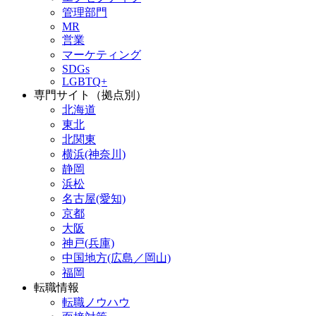
管理部門
MR
営業
マーケティング
SDGs
LGBTQ+
専門サイト（拠点別）
北海道
東北
北関東
横浜(神奈川)
静岡
浜松
名古屋(愛知)
京都
大阪
神戸(兵庫)
中国地方(広島／岡山)
福岡
転職情報
転職ノウハウ