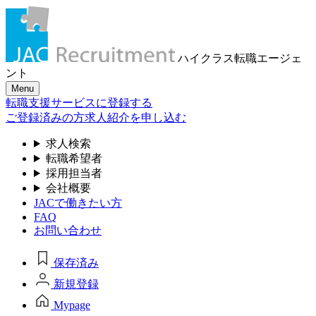
ハイクラス転職
エージェ
ント
Menu
転職支援サービスに登録する
ご登録済みの方
求人紹介を申し込む
求人検索
転職希望者
採用担当者
会社概要
JACで働きたい方
FAQ
お問い合わせ
保存済み
新規登録
Mypage