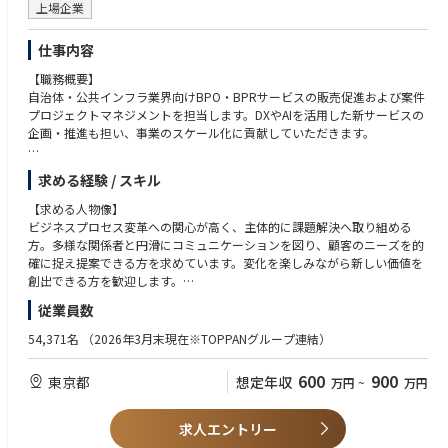
上場企業
仕事内容
【職務概要】
自治体・公共インフラ業界向けBPO・BPRサービスの販売促進および案件
プロジェクトマネジメントを担当します。DXやAIを活用した新サービスの
企画・推進も担い、事業のスケール化に貢献していただきます。
【職務詳細】
求める経験 / スキル
自治体・公共インフラ業界向けBPO・BPRサービスの販売促進活動
自治体入札やプロポーザル対応業務
【求める人物像】
案件受注後のプロジェクトマネジメント・業務構築
ビジネスプロセス変革への関心が高く、主体的に課題解決へ取り組める
計算センターや他部門との協業による重点プロジェクト推進
方。多様な関係者と円滑にコミュニケーションを図り、顧客のニーズを的
確に捉え提案できる方を求めています。変化を楽しみながら新しい価値を
【職務の魅力】
創出できる方を歓迎します。
DX・AIを活用した次世代型BPOサービスの企画や業界標準の構築に携われ
従業員数
る環境です。裁量の大きなポジションで、事業拡大や新規サービス創出に
【必須経験/スキル】
直接貢献できます。多様な業界関係者と協働しながら自身の成長も実感で
・自治体・官公庁・インフラ業界での法人営業・販売促進・事業推進・企
54,371名
（2026年3月末現在※TOPPANグループ連結）
きます。
画経験
・Excel、Word、PowerPointなどのパソコンスキル
600
900
東京都
想定年収
万円
~
万円
【期待する役割】
・IT基礎知識
自治体・公共インフラ業界向け事業の拡大をリードし、DX・AIを活用した
新たなサービスモデルの推進を担います。重点プロジェクトの主導や販売
【歓迎経験/スキル】
求人エントリー
促進活動を通じて、組織の成長と収益向上に貢献する役割を期待していま
・自治体・官公庁・インフラ業界での勤務経験