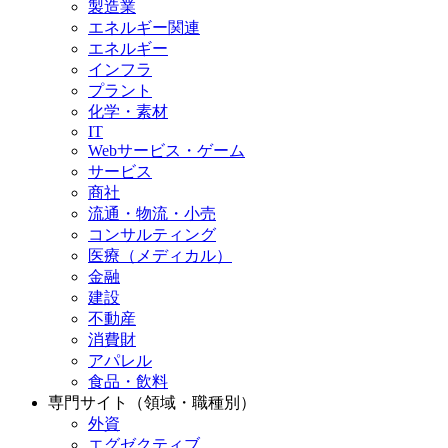
製造業
エネルギー関連
エネルギー
インフラ
プラント
化学・素材
IT
Webサービス・ゲーム
サービス
商社
流通・物流・小売
コンサルティング
医療（メディカル）
金融
建設
不動産
消費財
アパレル
食品・飲料
専門サイト（領域・職種別）
外資
エグゼクティブ