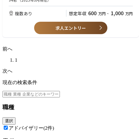
・土壌調査
【求める人物像】
600
1,000
複数あり
想定年収
万円
~
万円
土壌調査の実施をお任せいたします。
・当社の理念と技術に関心を持っていただける方
掘削工事(土砂、井戸)
解体工事(建物、埋設物)
求人エントリー
基礎工事(土木・建築)
薬液注入工事
・営業
前へ
土壌汚染の課題に対する相談対応
現地での詳細なヒアリング
1
調査方法、浄化工法、コストキャップ保証の策定
見積書や提案書の作成および提出
次へ
受注後対応（現場進捗確認、お客様および関係部署フォロー）
現在の検索条件
【想定するポジション】
施工管理(土木)、事務(施工部門)、土壌調査(地歴、概況、詳細)、
営業、コンサルタント、教育担当、アドバイザーほか
職種
《仕事の魅力》
・環境意識の高まりで案件の引き合いが多くなっており、会社の成長をダ
イレクトに実感できます。
選択
・勉強会や社内セミナーが充実◎資格取得のサポート制度など、スキルア
アドバイザリー
(2件)
ップを推奨する風土です。