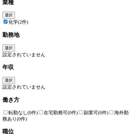
業種
《当社について》
・土壌浄化でトップレベルの技術をもつ施工会社で、バイオ浄化剤のメー
カーでもある当社。多くの特許を取得しており、土壌の調査から浄化工
選択
事、水処理、コンサルティングまで幅広いソリューションを提供していま
化学
(2件)
す。
・黒字企業で安定性抜群。全社の有給消化率は９３．５％（昨年度実
勤務地
績）、月平均残業時間は１１．３ｈ以下（今期実績）で、ワークライフバ
ランスが取りやすい環境です。
・本社オフィスが２０２４年３月に移転。ワンフロアとなったことで他部
選択
署との連携や社内交流がしやすくなりました。
設定されていません
年収
選択
設定されていません
働き方
転勤なし
(0件)
在宅勤務可
(0件)
副業可
(0件)
海外勤
務あり
(0件)
職位