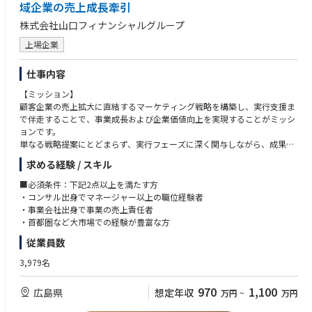
域企業の売上成長牽引
名古屋市千種区覚王山通８－１４ 税理士会ビル５階「名古屋税理士推進
支社」
株式会社山口フィナンシャルグループ
静岡市葵区黒金町５９－６ 大同生命静岡ビル４階「静岡ＴＫＣ企業保険
上場企業
支社」
岐阜県岐阜市吉野町６－１６ 岐阜スカイウォールビルディング４階「中
部ＴＫＣ企業保険支社三岐ＴＫＣ営業部」
仕事内容
浜松市中央区元城町２１６－１８ 浜松大同生命ビル３階「浜松ＴＫＣ企
【ミッション】
業保険支社」
顧客企業の売上拡大に直結するマーケティング戦略を構築し、実行支援ま
で伴走することで、事業成長および企業価値向上を実現することがミッシ
【近畿地区】
ョンです。
兵庫県神戸市中央区栄町通１－２－７ 大同生命神戸ビル３階「兵庫税理
単なる戦略提案にとどまらず、実行フェーズに深く関与しながら、成果創
士推進支社」
出にコミットすることで、地域企業の競争力強化に貢献します。また、プ
和歌山県和歌山市西汀丁３８ Ｒｅｇｕｌｕｓビル２階「南近畿ＴＫＣ企
求める経験 / スキル
ロジェクトを通じて若手人材の育成を担い、組織全体の価値提供力向上に
業保険支社 阪和ＴＫＣ営業部」
も寄与していただきます。
■必須条件：下記2点以上を満たす方
【業務内容】
・コンサル出身でマネージャー以上の職位経験者
【中国地区】
・経営層・事業責任者へのヒアリングを通じた課題・機会の整理
・事業会社出身で事業の売上責任者
広島市中区紙屋町１－２－２７ 大同生命広島ビル５階「中国税理士共済
・市場・顧客・競合分析に基づくマーケティング戦略の設計（ターゲット
・首都圏など大市場での経験が豊富な方
支社」
設定、価値提案、チャネル戦略、KPI設計 等）
岡山市北区蕃山町９－１９ 岡山大同生命ビル７階「広島支社 中国代理
従業員数
・売上拡大に向けた具体施策の立案およびロードマップ策定
店営業部（岡山駐在）」
・戦略実行フェーズにおける進行管理・関係者調整・実行支援
鳥取県鳥取市富安２－１５９ 久本ビル４階「中国ＴＫＣ企業保険支社山
3,979名
・成果物（提案資料、計画書等）の品質担保
陰ＴＫＣ営業部」
・若手メンバーへの業務指導、レビュー、OJTを通じた育成
福山市霞町１－２－１１ 太陽生命福山ビル７階「中国西ＴＫＣ企業保険
970
1,100
広島県
想定年収
万円
~
万円
【やりがい】
支社 福山推進課」
・戦略から実行・成果まで一貫して関われる
周南市本町１－３ 大同生命徳山ビル５階「中国西ＴＫＣ企業保険支社