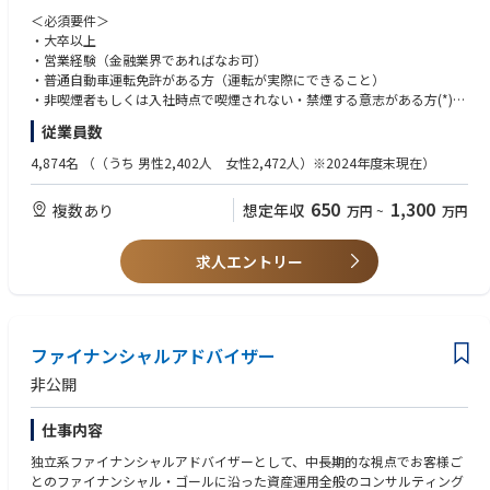
・販売チャネルの開拓、開発
＜必須要件＞
・団体、お客様への対応
・大卒以上
・募集管理業務
・営業経験（金融業界であればなお可）
・担当代理店における個人情報管理の強化に関する対策の実施
・普通自動車運転免許がある方（運転が実際にできること）
・保険契約事務に関する各種業務
・非喫煙者もしくは入社時点で喫煙されない・禁煙する意志がある方(*)
従業員数
＝＝＝＝＝＝＝＝＝＝＝＝＝＝＝＝＝＝＝＝＝＝＝＝＝＝
＜歓迎要件＞
① 【個人・法人代理店営業】
以下いずれかの経験
4,874名
（（うち 男性2,402人 女性2,472人）※2024年度末現在）
代理店営業は、系列企業を持つ代理店を担当する法人代理店営業と、系列
・金融業界での実務経験
企業を持たない個人代理店を中心にエリア戦略を実行する個人代理店営
・法人営業の実務経験
650
1,300
複数あり
想定年収
万円
~
万円
業、金融機関等を担当する金融機関代理店営業に分けられます。いずれ
・生保業界/損保業界での代理店営業の経験
も、代理店を様々な側面からサポートしていきます。仕事内容は、マーケ
ットの分析や、より効率的・効果的な販売方法の企画、資料の制作など多
(*)当社は「『生きる』を創るリーディングカンパニー」として、そして何
求人エントリー
岐にわたります。
よりも社員の健康維持・増進のために、「2028年までに社員の喫煙率を
＝＝＝＝＝＝＝＝＝＝＝＝＝＝＝＝＝＝＝＝＝＝＝＝＝＝
０％にする」ことを目指して、禁煙を促進する取り組みを強化していま
② 【金融機関代理店営業】
す。上記背景より入社時点で非喫煙者であることを募集要項に記載してい
銀行をはじめとした金融機関代理店を担当します。
ます。
金融機関代理店に対する推進策の立案・提案や、研修および支店フォロー
ファイナンシャルアドバイザー
を行う、または行う人員の管理・指導などを行います。推進策の立案・提
非公開
案に当たって、マーケット分析やより効率的・効果的な販売方法の企画、
資料の制作を行うなど、業務は多岐にわたります。
仕事内容
＝＝＝＝＝＝＝＝＝＝＝＝＝＝＝＝＝＝＝＝＝＝＝＝＝＝
独立系ファイナンシャルアドバイザーとして、中長期的な視点でお客様ご
【人材マネジメント制度改革について】
とのファイナンシャル・ゴールに沿った資産運用全般のコンサルティング
2024年をゴールとした中期経営戦略を策定し、5つの戦略を実行すること