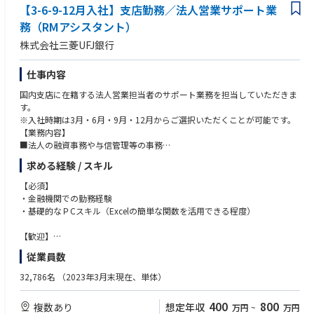
【3-6-9-12月入社】支店勤務／法人営業サポート業
② メリハリを持って働ける就業環境
務（RMアシスタント）
当社は年間休日120日以上を確保し、全社平均残業時間は月15時間程度
株式会社三菱UFJ銀行
（担当業務によって差は有）と、働きやすい就業環境作りに取り組んでい
ます。
仕事内容
③ 朝日生命グループの安定性
国内支店に在籍する法人営業担当者のサポート業務を担当していただきま
当社は、ポジティブ・アクション推進企業としてメディアにも多く取り上
す。
げられている朝日生命グループの一員です。男女ともに育休取得率も高く
※入社時期は3月・6月・9月・12月からご選択いただくことが可能です。
非常に働きやすい環境が整っており、従業員が長期的に働き続けられるよ
【業務内容】
うサポートしています。
■法人の融資事務や与信管理等の事務
■メールや電話等によるお客さまとの折衝（一部外訪も有）
求める経験 / スキル
■行内関係各部との連携
【必須】
【キャリアパス】
・金融機関での勤務経験
営業サポート領域での専門性を高めるキャリアのほか、ご本人が希望する
・基礎的なＰCスキル（Excelの簡単な関数を活用できる程度）
場合は営業担当者や他領域へ挑戦することも可能です。
【歓迎】
・銀行の融資事務や預為事務またはそれに準じた職務経験を有する方
従業員数
32,786名
（2023年3月末現在、単体）
400
800
複数あり
想定年収
万円
~
万円