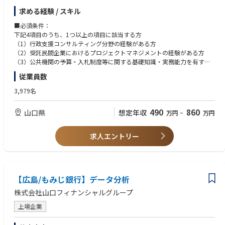
・中央省庁や地方公共団体等への政策提言や企画提案
求める経験 / スキル
・中央省庁や地方公共団体等からの受託業務対応（主にはPPP／PFIやま
ちづくりに関する分野）
■必須条件：
・PPP案件やまちづくりを行う事業者支援（事業マネジメント等）
下記4項目のうち、1つ以上の項目に該当する方
（1）行政支援コンサルティング分野の経験がある方
【当社の強み】
（2）受託民間企業におけるプロジェクトマネジメントの経験がある方
後継者不在企業の事業承継課題の解決と都市部の優秀な若者に「経営者」
（3）公共機関の予算・入札制度等に関する基礎知識・実務能力を有する
というキャリアパスを提供するサーチファンドの設立や、日本マイクロソ
方
従業員数
フト社と連携した地域のDX推進拠点「Azure HiroshimaBase」の開設な
（4）官公庁における公共施設等の維持整備に関するプロジェクト推進・
ど、地域のフロントランナーとして従来の金融の枠に囚われない事業に取
発注等の業務経験がある方
3,979名
り組んでいます。
490
860
山口県
想定年収
万円
~
万円
求人エントリー
【広島/もみじ銀行】データ分析
株式会社山口フィナンシャルグループ
上場企業