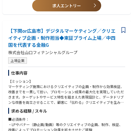
・顧客満足度・応対品質を意識した運営体制の構築
求人エントリー
＜組織的成果の創出＞
・顧客満足度向上および業績向上に資する取り組みの企画・推進
・定量・定性データを踏まえた成果検証と改善
・チーム・組織として成果を上げる仕組みづくり
【下関or広島市】デジタルマーケティング／クリエ
【やりがい】
イティブ企画・制作担当◆東証プライム上場／中四
・ 顧客接点の最前線で成果創出に直結する仕事
国を代表する金融G
センターを起点に顧客満足度と業績向上の双方に貢献でき、自身の取り組
みが成果として見えやすい環境です。
株式会社山口フィナンシャルグループ
上場企業
仕事内容
【ミッション】
マーケティング施策におけるクリエイティブの企画・制作から効果検証、
改善までを一貫して担い、プロモーション成果の最大化を実現していただ
きます。ターゲットやサービス特性を踏まえた表現設計と、データドリブ
ンな改善を両立させることで、顧客に「伝わる」クリエイティブを生み出
し続けることが求められます。
求める経験 / スキル
【業務内容】
・LP、バナー（静止画・動画）等のクリエイティブ企画および制作ディレ
■必須条件：
クション
・LPやバナー（静止画/動画）等のクリエイティブの企画、制作、検証、
・商品・サービス特性やターゲットに応じた表現設計、構成企画
改善によってプロモーション効果を拡大させたご経験