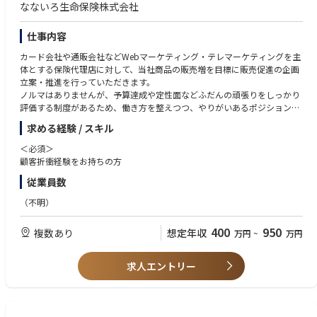
なないろ生命保険株式会社
仕事内容
カード会社や通販会社などWebマーケティング・テレマーケティングを主
体とする保険代理店に対して、当社商品の販売増を目標に販売促進の企画
立案・推進を行っていただきます。
ノルマはありませんが、予算達成や定性面などふだんの頑張りをしっかり
評価する制度があるため、働き方を整えつつ、やりがいあるポジションで
す。
求める経験 / スキル
・代理店の売上向上のための商材知識の共有
＜必須＞
・カード会社や通販会社と保険代理店のアライアンス支援
顧客折衝経験をお持ちの方
・販促支援の提案に向けた企画・資料作成
従業員数
※数値分析や対面・Web・テレマーケティングなどの多様なチャネルを駆
（不明）
使した集客方法、募集人の教育なども含めてプロモーションいただきま
す。
400
950
複数あり
想定年収
万円
~
万円
※魅力※
① 2021年に誕生した新しい会社
求人エントリー
創業130年以上の歴史を持つ朝日生命のグループ会社として、安定した基
盤を持ちながらも、新しいことにスピード感を持って挑戦できる環境があ
ります。また、ドレスコードの廃止など、自由闊達で豊かな発想を後押し
する社風も魅力です。