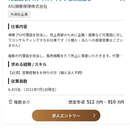
AIG損害保険株式会社
外資系企業
仕事内容
専業プロ代理店を担当し、売上貢献のために企画・提案など代理店に対し
てコンサルティングするお仕事です（※個人・法人への直接営業はござい
ません）
複数の代理店を担当し、販売戦略をたて売上に貢献いただきます。代理店
の方からの信頼も厚く、誇りとやりがいを持てるお仕事です。
求める経験 / スキル
本社と地域事業本部の方針に則り戦略・施策を遂行していただくことを期
待します。
【必須】営業経験をお持ちの方（個人法人不問）
従業員数
中長期的には難易度の高いマーケット開発や将来専業プロ代理店となる研
修生の採用・育成などもお任せしていきます。保険商品のみならず仕事を
6,425名
（2022年7月1日現在）
通じて幅広く多くのことを学び、プロフェッショナルに成長できます。
512
910
複数あり
想定年収
万円
~
万円
【教育研修】座学とOJTを組み合わせ、保険の知識や業務の流れを徐々に
覚えて業務対応を行っていただきます。入社者のほとんどが未経験者で
す。未経験者でもしっかりと育成していきますのでご安心ください。
求人エントリー
【転勤】有
望勤務地制度に従って、希望勤務エリア内または全国への転勤を選択する