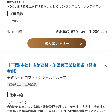
2）営業店、本部、グループ会社に対する臨店モニタリング等の管理業務
■歓迎条件：
3）コンプライアンスの浸透に向けた社内教育、啓蒙活動
・DXに関する知見を有する方、もしくはDXを活用したコンプライアンス
4）コンプライアンス関連諸規定、マニュアル等の整備
態勢構築にかかる取組実績がある方
従業員数
・法務系公的資格を有しており、グループ各社のコンプライアンス、各種
【やりがい】
規程、関連諸規程の整備を網羅的に行うことができる方
3,979名
・グループ全体に影響を与えるガバナンス機能
銀行・証券・コンサル・投資など多様な事業を横断し、グループ全体の健
620
1,280
山口県
想定年収
万円
~
万円
全性・信頼性を支える重要な役割を担えます。
・事業拡大とリスク管理を両立する挑戦的な環境
非金融分野への拡大という変革フェーズにおいて、新たなリスクに対応し
求人エントリー
ながら最適な統制を設計・運用する経験が得られます。
・企画から運用まで一貫して関われる
制度設計・教育・モニタリングまで幅広く関与し、コンプライアンス機能
そのものを進化させることができます。
・長期的に活かせるガバナンススキル
【下関/本社】店舗建替・施設管理業務担当（発注
金融・非金融双方に通用するコンプライアンス・内部統制の専門性を高
者側）
め、安定したキャリア形成につなげることが可能です。
株式会社山口フィナンシャルグループ
課長以上
上場企業
仕事内容
【ミッション】
店舗の建替えおよび補修・維持管理を通じて、安全性・快適性・機能性を
兼ね備えた店舗環境を実現し、金融サービスの提供基盤を支えることがミ