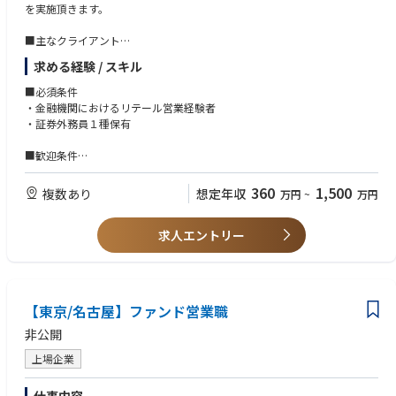
を実施頂きます。
で「生きる」を作るリーディングカンパニーへの飛躍を目指します。
＜5つの戦略＞
■主なクライアント
1、多様な人財の力を引き出す人材マネジメント
上場企業経営者・役員、一般事業法人・公益法人、非上場企業経営者・役
2、「生きる」を作るエコシステム戦略
求める経験 / スキル
員、ファミリーオフィス、スポーツ選手・芸能人、自営業者・中堅中小企
3、持続的成長に向けたファイナンス戦略
業、退職者・相続継承者、不動産経営者、個人投資家・トレーダー、政治
■必須条件
4、ステークホルダーへ新たな価値を提供するデジタルトランスフォーメ
家・士業など。
・金融機関におけるリテール営業経験者
ーションとアジャイル戦略
・証券外務員１種保有
5、積極的で機動的な業務執行を促進する今日子なガバナンスとERM戦略
■サービス一覧
有価証券、オルタナティブ、コモディティ、国内外不動産、相続・事業承
■歓迎条件
その中でも更なるアフラックの成長の為には「人材が活躍する事」を重要
継、タックスプランニング、M&Aアドバイザリー、IPO支援、融資・ロー
・証券リテール営業経験5年以上
視しており、以下の様なスローガンを掲げております。
ン紹介、海外留学・移住支援、財団・社団法人設立支援、クレジットカー
・ご自身の担当顧客をお持ちの方
＜スローガン＞
360
1,500
複数あり
想定年収
万円
~
万円
ド、マーケットビュー、ポートフォリオ助言、次世代教育、社会貢献、ビ
「多様な人財が自律的に働き、強みを活かし、最大限に力を発揮しなが
ジネスマッチング、コンシェルジュサービスなど。
ら、主体的にキャリア構築できる環境を実現する」
求人エントリー
＜具体的な取り組み＞
■AflacCafé
希望する自己啓発セミナーへの参加をはじめ、通信教育やビジネススクー
ルの受講料やセミナーや業務に関連する各種試験の受験料などを、年間5
【東京/名古屋】ファンド営業職
万円を上限として費用を援助します。
非公開
■キャリア開発計画書（CDP*）
上場企業
意欲があり、希望する社員は、職務記述書をベースに「キャリア開発計画
書」を作成し、上司や会社は、社員の自律的なキャリア形成・能力開発を