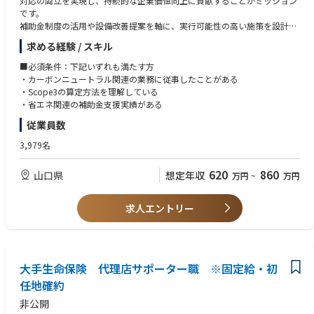
対応の両立を実現し、持続的な企業価値向上に貢献することがミッション
東京都中央区日本橋小網町１７－１０ 日本橋小網町スクエアビル８階「東
です。
京税理士推進支社」
補助金制度の活用や設備改善提案を軸に、実行可能性の高い施策を設計・
千葉市中央区新宿２－５－３ 千葉大同生命ビル６階「千葉税理士推進支
推進するとともに、行政・地域との連携を通じた面的なGX推進にも関与
社」
求める経験 / スキル
し、地域全体の脱炭素化をリードする役割を担っていただきます。
【業務内容】
■必須条件：下記いずれも満たす方
【北海道】
・国・自治体等が実施する省エネ関連補助金制度の調査・整理
・カーボンニュートラル関連の業務に従事したことがある
札幌市中央区北三条西３－１ 大同生命札幌ビル１２階「北海道ＴＫＣ企
・補助金活用業務の内製化に向けた業務設計・運用支援
・Scope3の算定方法を理解している
業保険支社」
・事業者が保有する設備（空調、照明、生産設備 等）の把握および稼働状
・省エネ関連の補助金支援実績がある
旭川市四条通１０－左７ アルファ旭川ビル２階「北海道ＴＫＣ企業保険
況の分析
支社 道北推進課」
従業員数
・省エネ・脱炭素に向けた改善余地の診断および提案
・補助金申請を見据えた施策検討および事業者支援
3,979名
【関信越地区】
・行政・自治体・関係機関と連携したカーボンニュートラルに関する面的
新潟県新潟市中央区上大川前通六番町１２１４－２ 大同生命新潟ビル３
施策の企画・推進
階「東日本税理士推進支社北関東信越税理士推進営業部 新潟推進課」
620
860
山口県
想定年収
万円
~
万円
・地域企業への情報発信・啓発活動の支援
松本市本庄１－３－１０ 松本博労町ビル３階「長野ＴＫＣ企業保険支
・社内外関係者との調整・プロジェクト推進
社」
【やりがい】
求人エントリー
長野市南千歳１－１２－７ 新正和ビル５階「長野ＴＫＣ企業保険支社
・企業価値と社会価値の両方に貢献できる仕事
長野推進課」
コスト削減と環境対応という企業にとって重要な課題を同時に解決し、社
諏訪市四賀赤沼１７３０－１ メイクイットビル２階「長野ＴＫＣ企業保
会的意義の高い価値創出に携われます。
険支社 諏訪推進課」
・補助金・制度活用から実行支援まで一貫して関われる
前橋市南町３－９－５ 大同生命前橋ビル４階「群馬ＴＫＣ企業保険支
制度理解にとどまらず、現場改善や設備投資にまで踏み込んだ支援を行う
大手生命保険 代理店サポーター職 ※固定給・初
社」
ため、成果創出を実感できる実践型業務です。
任地確約
水戸市桜川１－１－２５ 大同生命水戸ビル３階「茨城ＴＫＣ企業保険支
社 水戸推進課」
非公開
神栖市大野原３丁目２－１０ パレスビルⅢ ２０２号室「茨城ＴＫＣ企