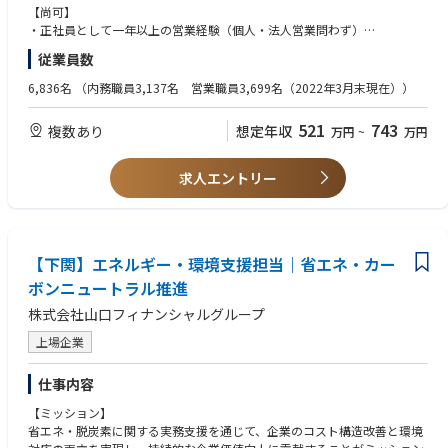
※給与は固定給（歩合制ではありません）
【尚可】
・正社員として一年以上の営業経験（個人・法人営業問わず）
①代理店営業担当
・金融機関での営業経験
従業員数
・当社代理店※の経営・販売支援・育成・教育業務(顧客マーケットの分
析/販促方法の提案/商品知識の提供等)を担当。※当社代理店：税理士代理
6,836名
（内務職員3,137名 営業職員3,699名（2022年3月末現在））
店、損保代理店、金融機関等
・チームでの協働（個人での目標設定はなし）
521
743
複数あり
想定年収
万円
~
万円
②法人営業担当
・営業職員の育成・支援・管理・採用等、マネジメント業務全般を担当。
求人エントリー
※営業職員としての採用ではありません。
■特徴
エリア型での採用となり転勤は発生しません。
しかし、ご自身のキャリアで東京への就業でキャリアチェンジすることも
【下関】エネルギー・環境支援担当｜省エネ・カー
可能です。
ボンニュートラル推進
詳しくは下記キャリアパスの例をご参照ください。
株式会社山口フィナンシャルグループ
上場企業
■配属について 下記エリアで転居を伴う転勤はなし ※各拠点募集中！
※各拠点で若干名採用です。
仕事内容
【首都圏】
【ミッション】
東京都豊島区東池袋１－５－６ ビック池袋東口ビル８階「東京北ＴＫＣ
省エネ・脱炭素に関する実務支援を通じて、企業のコスト構造改善と環境
企業保険支社」