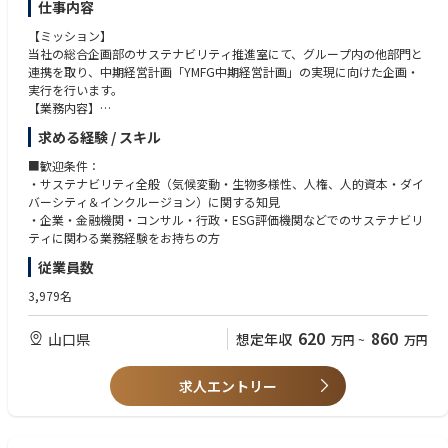
仕事内容
ができます。
【ミッション】
【今後のキャリア】希望や適性が尊重される環境のもと、自らのキャリア
当社の総合企画部のサステナビリティ推進室にて、グループ内の他部門と
を主体的に描き、着実にステップアップしていくことが可能です。定期的
連携を取り、中期経営計画「YMFG中期経営計画」の実現に向けた企画・
な1on1では、上司との対話を通じて目標設定やキャリアプランを明確化
実行を行います。
し、成長に必要な業務へのアサインが行われます。成果はプロセスも含め
【業務内容】
て正当に評価され、意欲と能力次第では、営業部長やチームリーダーなど
（1）当社グループにおけるサステナビリティ全般（環境、人権、人的資
求める経験 / スキル
への早期昇格も可能です。また、ジョブポスティング制度を活用すること
本・ダーバーシティ&インクルージョンなど）の推進にかかる企画・統括
で、部門を越えた挑戦や新たな領域へのキャリア展開も実現できます。
・グループ全体の戦略立案
■歓迎条件：
・個別施策の企画／立案／遂行
・サステナビリティ全般（気候変動・生物多様性、人権、人的資本・ダイ
【企業風土】当社のミッション “あなたの未来にわかりやすさを。” を実
・ESG（環境・社会・企業統治）評価などに関する情報収集・分析
バーシティ＆インクルージョン）に関する知見
現するため、人＝社員にフォーカスした企業風土が大切にされています。
・サステナビリティに関する動向調査など
・企業・金融機関・コンサル・行政・ESG評価機関などでのサステナビリ
それは、お客様の将来の課題を解決し、より良い商品やサービスを提供し
（2）サステナビリティに関するステークホルダーとのコミュニケーショ
ティに関わる業務経験をお持ちの方
ていくため。常識や思い込みを覆し変革を促すために、同じ目標を持って
ン
従業員数
様々な意見や考えを発信し合う多様性（diversity）を尊重し、それを実現
・ESG評価機関対応
するための協業（チームワーク）を大切にする社員が集まっています。
・サステナビリティに関する情報開示対応（統合報告書・有価証券報告
3,979名
書・ホームページなど）
■勤務地以外求める経験値について
（3）サステナビリティに関する社内外の啓蒙活動
620
860
山口県
想定年収
勤務地： 東京、大阪、名古屋、札幌、仙台、金沢、広島、福岡
万円
~
万円
・セミナー
東京本社と大阪と名古屋の支社では、経験者を優先的に選考いたします
・研修の企画／実施 など
仙台、金沢、札幌、広島、福岡の支社における採用では、下記に該当する
（4）サステナビリティ推進委員会の企画・運営
求人エントリー
ことを前提とし、募集要項に満たない場合でも、第二新卒の方も対象とし
て書類審査いたします