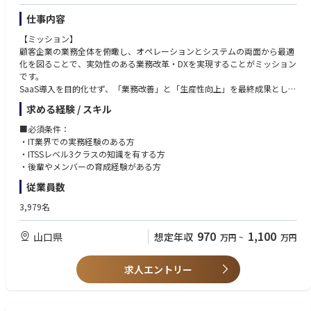
仕事内容
【ミッション】
顧客企業の業務全体を俯瞰し、オペレーションとシステムの両面から最適
化を図ることで、実効性のある業務改革・DXを実現することがミッション
です。
SaaS導入を目的化せず、「業務改善」と「生産性向上」を最終成果とし
て、要件定義・設計・導入・定着まで一貫して推進し、持続的に機能する
求める経験 / スキル
業務モデルの構築に貢献していただきます。
【業務内容】
■必須条件：
・顧客の業務フロー・既存システム構成の整理および課題抽出
・IT業界での実務経験のある方
・業務効率化・高度化に向けたオペレーション／システム改善提案
・ITSSレベル3クラスの知識を有する方
・SaaS導入に向けた要件整理・導入方針の設計
・後輩やメンバーの育成経験がある方
・初期設定、運用設計、定着支援の設計および実行リード
従業員数
・顧客・社内・ベンダーとの調整および意思決定支援
・プロジェクト進捗・品質管理
3,979名
・メンバーへのレビュー・指導
【やりがい】
970
1,100
山口県
想定年収
万円
~
万円
・ツール導入ではなく業務変革に関われる
SaaS導入をゴールとせず、業務そのものの改善・最適化をゴールに据えた
本質的なDX推進に携われます。
求人エントリー
・現場と経営をつなぐ役割
業務担当者から経営層まで幅広く関与し、現場の課題と経営戦略をつなぐ
橋渡し役として価値を発揮できます。