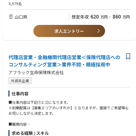
3,979名
５年目 約６３０万円 営業スタッフ（昇格） 税理士代理店へのサ
＜ウェルビーイングサービスの企画・高度化＞
ポート営業
・ウェルビーイング領域における既存サービスの価値向上施策の企画
620
860
山口県
８年目 約８００万円 本社管理職 本社営業企画（チャレンジキャ
想定年収
万円
~
万円
・お客さまニーズや社会動向を踏まえた新たなサービス企画・改善検討
リア制度利用、本社希望する場合）
・サービスコンセプトや提供価値の整理・再設計
１３年目 約９６０万円 営業管理職
求人エントリー
※入社時年齢２７歳／前職 他業界（未経験者）
＜事業推進・運営＞
※産休・育休取得推奨（取得率は男女100%）
・関係部署やグループ会社、外部パートナーと連携した事業推進
・サービス立ち上げ・展開に向けた推進体制の構築
・運営状況の分析、課題抽出、継続的な改善施策の実行
【やりがい】
代理店営業・金融機関代理店営業＜保険代理店への
・「金融＋α」の新たな価値創出に挑戦できる
コンサルティング営業＞業界不問・積極採用中
金融サービスに閉じない新領域において、生活や人生の質を高めるサービ
アフラック生命保険株式会社
スを企画・実現できる点が大きな魅力です。
外資系企業
仕事内容
■仕事内容は下記①と②になります。
※初期配属は【募集エリアのいずれか】となりますが、面接でご希望等も
お伺いしながら決定します。
■職務内容
・業務計画等の策定、管理
求める経験 / スキル
・代理店の教育、指導、管理