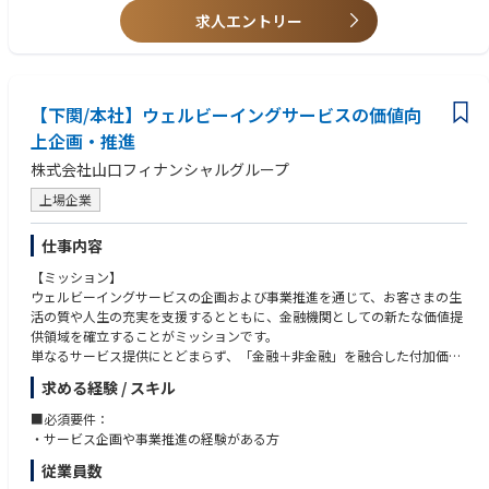
マーケティング戦略の立案だけでなく、実行・成果創出まで伴走すること
徳山推進課」
求人エントリー
で、「絵に描いた戦略」で終わらない価値提供に携われます。
徳島市八百屋町３－２６ ゲ－トウェイ徳島ビル４階「四国ＴＫＣ企業保
・地域企業の成長に直結する影響力
険支社 徳島推進課」
経営に近い距離で意思決定に関与し、売上向上という明確な成果に直結す
る仕事を担える点が大きな魅力です。
【九州地区(北九州、沖縄)】
【下関/本社】ウェルビーイングサービスの価値向
沖縄県那覇市前島３－１－１５ 大同生命那覇ビル３階「九州ＴＫＣ企業
保険支社 沖縄推進課」
上企画・推進
熊本県熊本市中央区中央街３－８ 熊本大同生命ビル３階「南九州税理士
株式会社山口フィナンシャルグループ
推進支社」
福岡県北九州市小倉北区鍛冶町１－１０－１０ 大同生命北九州ビル５階
上場企業
「九州代理店支社 北九州代理店推進課」
長崎県長崎市桜町５－３ 大同生命長崎ビル５階「九州北部税理士推進支
仕事内容
社 長崎推進課」
大分県大分市城崎町１－３－３１ ＡＩＧ大分ビル２階「南九州税理士推
【ミッション】
進支社 大分推進課」
ウェルビーイングサービスの企画および事業推進を通じて、お客さまの生
福岡市中央区西中洲１２－３３ 福岡大同生命ビル５階「九州ＴＫＣ企業
活の質や人生の充実を支援するとともに、金融機関としての新たな価値提
保険支社」
供領域を確立することがミッションです。
単なるサービス提供にとどまらず、「金融＋非金融」を融合した付加価値
※エリアのため将来的に、一定地域内において転居を伴わない勤務地の変
モデルを構築し、継続的な顧客接点を創出することで、長期的な顧客関係
求める経験 / スキル
更の可能性がございます※
の深化と事業成長の両立に貢献していただきます。
【業務内容】
■必須要件：
■キャリアパス
お客さまの生活・人生に寄り添うウェルビーイングサービスの付加価値向
・サービス企画や事業推進の経験がある方
・モデルケース（地域型）
上を目的として、
１年目 約５２０万円 営業スタッフ 税理士代理店へのサポート営
従業員数
サービス企画および事業推進業務をご担当いただきます。
業