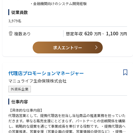
安定稼働を前提とした運用ルールの整備および課題対応
・金融機関向けのシステム開発経験
従業員数
＜Microsoft 365／イントラポータルの企画・運営＞
Microsoft 365の利活用促進に向けた企画・管理
3,979名
社内イントラポータルの企画・開発・運営
コミュニケーション活性化・業務効率化に向けた機能改善
620
1,100
複数あり
想定年収
万円
~
万円
＜情報システムの構築・クラウド化推進＞
新規システムの構築および既存システムの見直し
求人エントリー
クラウド移行に向けた企画・設計・推進
関係部署および外部ベンダーとの連携によるプロジェクト推進
【やりがい】
・企画から運営まで一貫して関与
インフラ整備・M365活用・クラウド化に関する企画から実行・運用まで
代理店プロモーションマネージャー
主体的に関わることができます。
マニュライフ生命保険株式会社
外資系企業
仕事内容
【具体的な仕事内容】
代理店営業として、提携代理店を担当し当社商品の推進業務を担っていた
だきます。単なる販売支援にとどまらず、パートナーとの信頼関係を構築
し、戦略的な提案を通じて事業成長を牽引する役割です。・提携代理店へ
の営業推進、営業支援（営業企画の提案、営業情報の提供など）・提携代