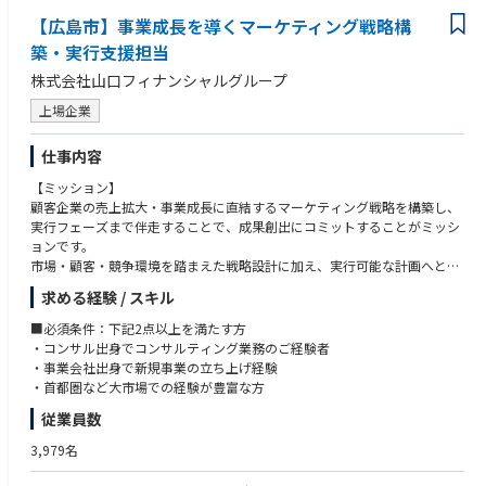
【広島市】事業成長を導くマーケティング戦略構
築・実行支援担当
株式会社山口フィナンシャルグループ
上場企業
仕事内容
【ミッション】
顧客企業の売上拡大・事業成長に直結するマーケティング戦略を構築し、
実行フェーズまで伴走することで、成果創出にコミットすることがミッシ
ョンです。
市場・顧客・競争環境を踏まえた戦略設計に加え、実行可能な計画へと落
とし込み、組織や体制を含めた実装支援を行うことで、持続的な成長を実
求める経験 / スキル
現します。また、プロジェクトを通じた若手人材の育成や組織能力の底上
げにも関与いただきます。
■必須条件：下記2点以上を満たす方
【業務内容】
・コンサル出身でコンサルティング業務のご経験者
顧客企業の売上拡大・事業成長を目的として、マーケティング戦略の構築
・事業会社出身で新規事業の立ち上げ経験
から実行支援、人材育成までを一貫して担っていただきます。
・首都圏など大市場での経験が豊富な方
＜顧客の売上拡大に向けたマーケティング戦略の構築＞
従業員数
・顧客の事業内容・市場環境を踏まえたマーケティング戦略の立案
・大市場（首都圏等）での経験を踏まえた成長戦略・市場開拓戦略の設計
3,979名
・顧客の売上拡大につながる施策全体像の整理・構築
＜マーケティング戦略構築後の実行支援・計画支援＞