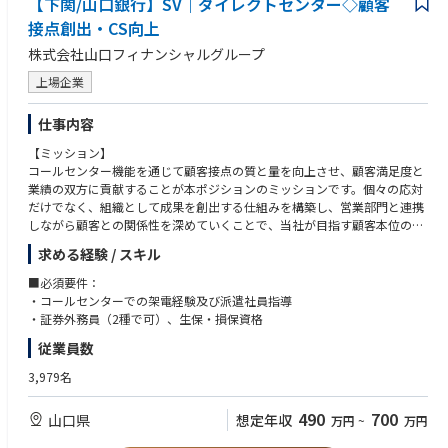
【下関/山口銀行】SV｜ダイレクトセンター◇顧客
・業務理解を踏まえた“意味のある分析”ができる
接点創出・CS向上
融資業務や営業現場の理解を活かし、数字の背景まで踏み込んだ実効性の
株式会社山口フィナンシャルグループ
高い分析・提案が可能です。
・分析と企画の両方を経験できる
上場企業
データ分析だけでなく、施策立案・推進まで関与することで、企画系人材
としてのスキルを総合的に高められます。
仕事内容
【ミッション】
コールセンター機能を通じて顧客接点の質と量を向上させ、顧客満足度と
業績の双方に貢献することが本ポジションのミッションです。個々の応対
だけでなく、組織として成果を創出する仕組みを構築し、営業部門と連携
しながら顧客との関係性を深めていくことで、当社が目指す顧客本位の営
業モデルの実現に寄与していただきます。
求める経験 / スキル
【業務内容】
コールセンター機能を活用し、顧客接点創出の強化を通じて、顧客満足度
■必須要件：
および業績の向上につながる組織的成果の実現に寄与していただきます。
・コールセンターでの架電経験及び派遣社員指導
＜顧客接点創出の強化＞
・証券外務員（2種で可）、生保・損保資格
・コールセンターにおける架電業務を通じた顧客接点の創出・拡大
従業員数
・顧客ニーズを踏まえたアプローチ方法の検討・改善
・営業部門等と連携した顧客接点創出施策の推進
3,979名
＜コールセンター運営・人材マネジメント＞
490
700
山口県
想定年収
万円
~
万円
・派遣社員の指導・育成、業務品質の維持・向上
・オペレーションの安定運営に向けた管理・改善