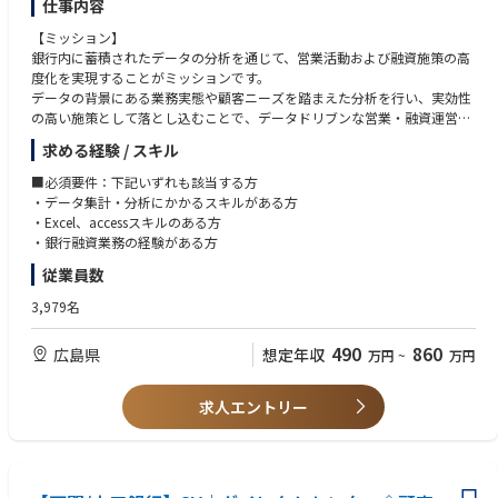
仕事内容
【ミッション】
銀行内に蓄積されたデータの分析を通じて、営業活動および融資施策の高
度化を実現することがミッションです。
データの背景にある業務実態や顧客ニーズを踏まえた分析を行い、実効性
の高い施策として落とし込むことで、データドリブンな営業・融資運営へ
の転換を推進します。これにより、収益性向上と顧客価値創出の両立に貢
求める経験 / スキル
献していただきます。
【業務内容】
■必須要件：下記いずれも該当する方
銀行内に蓄積された各種データの処理・分析を通じて、営業活動や融資施
・データ集計・分析にかかるスキルがある方
策等の高度化に向けた施策立案を担っていただきます。
・Excel、accessスキルのある方
・銀行融資業務の経験がある方
＜銀行内データの集計・分析＞
従業員数
・融資関連を中心とした各種業務データの集計・加工・分析
・Excel、Access等を用いたデータ管理・分析作業
3,979名
・データの可視化や分析結果の整理
490
860
広島県
想定年収
万円
~
万円
＜データに基づく施策立案＞
・分析結果を踏まえた銀行施策（営業・融資施策等）の検討・立案
・融資業務の実態を踏まえた課題抽出・改善提案
求人エントリー
・関係部署と連携した施策の具体化・推進支援
【やりがい】
・データを「意思決定」に活かす中核ポジション
単なる集計業務にとどまらず、分析結果を営業戦略や融資判断に反映する
ことで、銀行全体の動きに影響を与えられます。