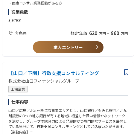
医療機関・介護施設等の医療介護事業者を対象に、業績改善に向けた取り
・医療コンサル業務経験がある方
組みを企画・推進していただきます。
従業員数
＜医療・介護事業者の業績改善活動の企画・推進＞
・医療機関・介護施設の運営状況、業績、課題の把握
3,979名
・収益構造やコスト構造を踏まえた改善施策の企画
・業績改善に向けた取り組みの実行支援・フォロー
620
860
広島県
想定年収
万円
~
万円
＜現場理解を踏まえた改善提案＞
・医療・介護現場の実情を踏まえた実効性のある支援内容の検討
求人エントリー
・必要に応じた医療コンサル的視点での助言・提案
・関係部署、外部専門家との連携による支援体制構築
【やりがい】
・医療、介護分野の経営に深く関わることができる
現場理解を活かしながら、経営改善に直結する支援に携わることで、実務
【山口／下関】行政支援コンサルティング
経験をより高い価値へと昇華できます。
株式会社山口フィナンシャルグループ
・社会的意義の高い領域への貢献
医療・介護事業者の経営改善は地域の医療・介護体制の維持に直結してお
上場企業
り、社会的インパクトの大きい仕事に関われます。
仕事内容
山口／広島／北九州を主な事業エリアとし、山口銀行／もみじ銀行／北九
州銀行の3つの地方銀行が有する地域に根差した深い情報やネットワーク
を活かし、グループの総合力による発展的かつ専門的なサービスを展開し
ている当社にて、行政支援コンサルティングとしてご活躍いただきます。
【業務内容】