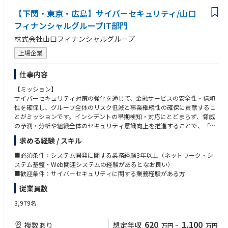
・設計から定着まで一貫した実務経験
要件定義・設計・導入・定着の全工程に関与することで、DX推進における
【下関・東京・広島】サイバーセキュリティ/山口
実践知を体系的に身につけることができます。
フィナンシャルグループIT部門
株式会社山口フィナンシャルグループ
上場企業
仕事内容
【ミッション】
サイバーセキュリティ対策の強化を通じて、金融サービスの安全性・信頼
性を確保し、グループ全体のリスク低減と事業継続性の確保に貢献するこ
とがミッションです。インシデントの早期検知・対応にとどまらず、脅威
の予測・分析や組織全体のセキュリティ意識向上を推進することで、「未
然防止型」のセキュリティ体制を構築していただきます。
求める経験 / スキル
【業務内容】
サイバーセキュリティ推進室の一員として、下記業務を担っていただきま
■必須条件：システム開発に関する業務経験3年以上（ネットワーク・シ
す。
ステム基盤・Web関連システムの経験があるとなお良い）
・サイバーセキュリティに関するインシデントの監視、検知、対応
■歓迎条件：サイバーセキュリティに関する業務経験がある方
・サイバーセキュリティに関する脅威分析およびリスク評価
従業員数
・最新のサイバーセキュリティトレンドや技術の調査・分析
・サイバーセキュリティ対策の企画
3,979名
・サイバーセキュリティに関する社員教育
【やりがい】
620
1,100
複数あり
想定年収
万円
~
万円
・金融機関の信頼を守る最前線