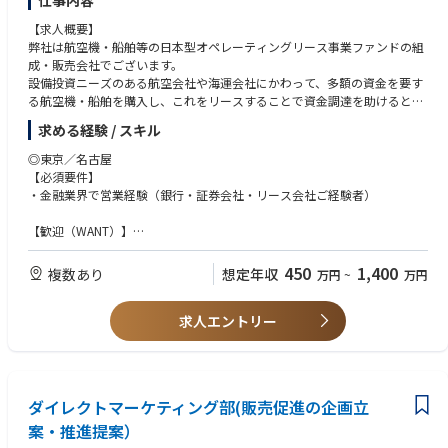
仕事内容
支援します。
【求人概要】
■海外、国内留学制度
弊社は航空機・船舶等の日本型オペレーティングリース事業ファンドの組
国内外の大学院へ最大2年間の留学を通じて、次世代のアフラックの経営
成・販売会社でございます。
を担うための高度な能力を修得、その能力発揮を期待する制度です。
設備投資ニーズのある航空会社や海運会社にかわって、多額の資金を要す
る航空機・船舶を購入し、これをリースすることで資金調達を助けるとと
もに、リースによって得られる利益等の分配を希望する投資家を対象にオ
求める経験 / スキル
ペレーティングリースファンド(JOL・JOLCO)を組成、投資家へ投資商品
として提供しております。
◎東京／名古屋
2017年4月の創業から2022年10月に上場をいたしまして、より一層の販売
【必須要件】
を強化するのため、全国の投資家への商品の提案、投資家を紹介していた
・金融業界で営業経験（銀行・証券会社・リース会社ご経験者）
だける地域金融機関、税理士事務所との連携を強化するため、営業スタッ
フを急募いたします。
【歓迎（WANT）】
・ファンドビジネスのご経験もしくはご興味をお持ちの方
【業務内容】
・オペレーティングリース（JOL/JOLCO）のご経験者 優遇
450
1,400
複数あり
想定年収
万円
~
万円
本ポジションでは、営業本部にて下記の業務を行っていただきます。
・オペレーティングリースファンドの投資家向け販売
【その他】
・投資家紹介先（地域金融機関など）への紹介依頼営業（対象は全国）
求人エントリー
・要：普通免許 車を使う営業活動があります。
※SBIグループの安定した基盤と、ベンチャーらしさが残るスピード感あ
る社風です。事業の拡大とともに自己の成長にチャレンジして頂ける方を
歓迎します。
ダイレクトマーケティング部(販売促進の企画立
案・推進提案）