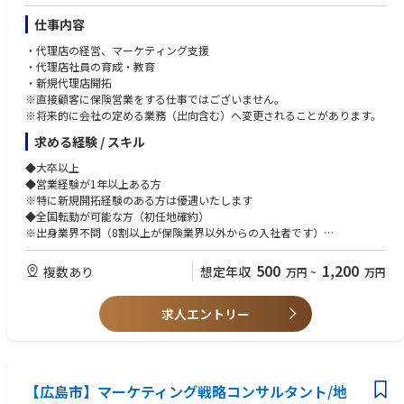
業保険支社 鹿島推進課」
仕事内容
長岡市今朝白１－８－１８ 長岡センタービル２階「新潟ＴＫＣ企業保険
支社 長岡推進課」
・代理店の経営、マーケティング支援
埼玉県さいたま市大宮区桜木町４－３３３－１３ 大同生命さいたま大宮ビ
・代理店社員の育成・教育
ル３階「東日本税理士推進支社」
・新規代理店開拓
宇都宮市大通４－１－１８ 宇都宮大同生命ビル４階「東日本税理士推進
※直接顧客に保険営業をする仕事ではございません。
支社北関東信越税理士推進営業部 宇都宮推進課」
※将来的に会社の定める業務（出向含む）へ変更されることがあります。
【北陸地区(金沢、富山)】
求める経験 / スキル
金沢市南町４番６０号 金沢大同生命ビル９階「金沢支社北陸税理士共済
◆大卒以上
営業部 金沢推進課」※税理士代理店担当
◆営業経験が1年以上ある方
富山市本町９－１０ ＹＳＧ富山センタービル５階「金沢支社北陸税理士
※特に新規開拓経験のある方は優遇いたします
共済営業部 富山推進課」※税理士代理店担当
◆全国転勤が可能な方（初任地確約）
富山市本町９－１０ ＹＳＧ富山センタービル５階「北陸ＴＫＣ企業保険
※出身業界不問（8割以上が保険業界以外からの入社者です）
支社 富山推進課」
※運転免許必須
500
1,200
複数あり
【東海地区】
想定年収
万円
~
万円
岡崎市明大寺町字菩提円１３－２ 大同生命岡崎ビル２階「東海税理士共
済支社 西三河推進課」
求人エントリー
豊橋市白河町６１ タ－ミナル・プラザ４階「東海税理士共済支社 東三
河推進課」
静岡県浜松市中央区元城町２１６－１８ 浜松大同生命ビル８階「東海税
理士共済支社 浜松推進課」
静岡県静岡市葵区黒金町５９－６ 大同生命静岡ビル４階「静岡ＴＫＣ企
【広島市】マーケティング戦略コンサルタント/地
業保険支社 島田推進課」