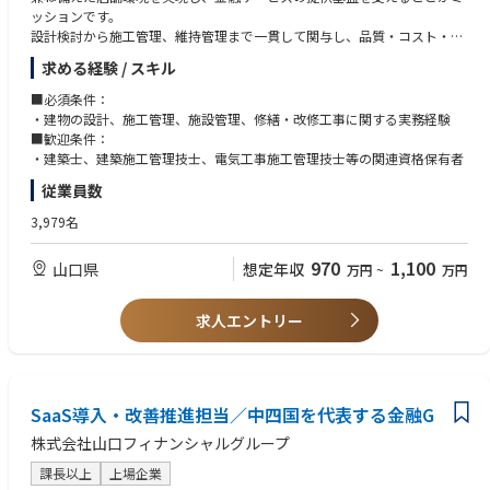
ッションです。
設計検討から施工管理、維持管理まで一貫して関与し、品質・コスト・ス
ケジュールの最適化を図ることで、グループ全体の資産価値向上と安定運
求める経験 / スキル
営に貢献していただきます。
【業務内容】
■必須条件：
（1）本店・支店の建替えにかかる設計検討および業者との協議
・建物の設計、施工管理、施設管理、修繕・改修工事に関する実務経験
本店・支店建替えに関する基本計画・設計内容の検討
■歓迎条件：
設計事務所、施工業者等との打合せ・調整業務
・建築士、建築施工管理技士、電気工事施工管理技士等の関連資格保有者
社内関係部署との調整、要件整理
従業員数
（2）店舗補修計画の策定および補修進捗管理
既存店舗における補修・改修計画の立案
3,979名
補修工事の進捗・品質・コスト管理
老朽化箇所や利用状況を踏まえた中長期的な補修計画の検討
970
1,100
山口県
想定年収
万円
~
万円
※設計・施工を直接担う立場ではなく、発注者側として専門性を発揮しな
がら、関係者と連携してプロジェクトを推進する役割です。
【やりがい】
求人エントリー
・建替えから維持管理まで一貫して関与
単なる保守業務にとどまらず、設計・施工・運営まで関わることで、施設
管理の全体像を理解できる実践的な経験を積めます。
・専門性を活かした長期的キャリア形成
建築・設備・施工管理などの知見を活かしながら、施設管理の専門職とし
SaaS導入・改善推進担当／中四国を代表する金融G
て安定したキャリアを築くことができます。
株式会社山口フィナンシャルグループ
課長以上
上場企業