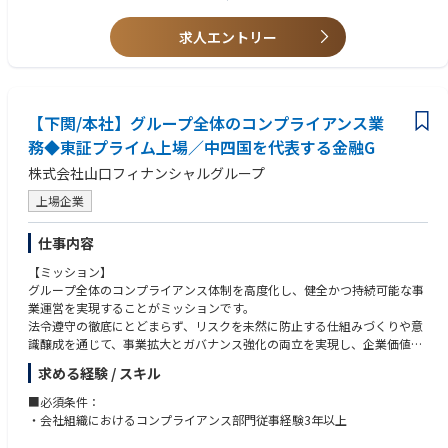
求人エントリー
【下関/本社】グループ全体のコンプライアンス業
務◆東証プライム上場／中四国を代表する金融G
株式会社山口フィナンシャルグループ
上場企業
仕事内容
【ミッション】
グループ全体のコンプライアンス体制を高度化し、健全かつ持続可能な事
業運営を実現することがミッションです。
法令遵守の徹底にとどまらず、リスクを未然に防止する仕組みづくりや意
識醸成を通じて、事業拡大とガバナンス強化の両立を実現し、企業価値向
上に貢献していただきます。
求める経験 / スキル
【業務内容】
■必須条件：
1）グループ全体のコンプライアンス態勢の充実に向けた施策の企画・実
・会社組織におけるコンプライアンス部門従事経験3年以上
行