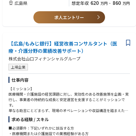
620
860
広島県
想定年収
万円
~
万円
・戦略を実行フェーズに落とし込むためのロードマップ策定
・施策実行に向けた体制づくり、進捗管理、課題整理
・顧客や関係者と伴走しながらの実行支援
求人エントリー
＜若手社員の育成・チーム力強化＞
・若手社員への指導・育成、ノウハウ共有
【やりがい】
・戦略と実行を一体で扱う“本質的なマーケティング支援”
戦略立案にとどまらず、実行・成果創出まで踏み込み、顧客の売上向上に
【広島/もみじ銀行】経営改善コンサルタント（医
直結する支援に携われます。
療・介護分野の業績改善サポート）
株式会社山口フィナンシャルグループ
上場企業
仕事内容
【ミッション】
医療機関・介護施設の経営課題に対し、実効性のある改善施策を企画・実
行し、事業者の持続的な成長と安定運営を支援することがミッションで
す。
単なる助言にとどまらず、現場のオペレーションや収益構造を踏まえた具
体的な支援を通じて、業績改善の実現と地域医療・介護体制の維持に貢献
求める経験 / スキル
します。これにより、当社グループの提供価値を高めるとともに、地域社
会全体の持続可能性向上に寄与していただきます。
■必須要件：下記いずれかに該当する方
【業務内容】
・医療機関または介護施設での業務経験がある方