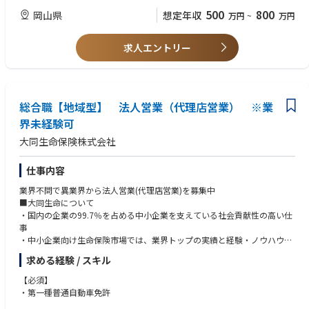
・山形支店：山形県 山形市七日町3-5-20 AIG山形ビル
500
800
岡山県
想定年収
万円
~
万円
・郡山支店：福島県 郡山市虎丸町24-8 AIG郡山ﾋﾞﾙ
・茨城支店：茨城県 水戸市中央2-6-29 AIG水戸ﾋﾞﾙ
求人エントリー
・宇都宮支店：栃木県 宇都宮市松が峰1-3-15 AIG宇都宮ﾋﾞﾙ
・群馬支店：群馬県 前橋市南町3-9-5 大同生命前橋ﾋﾞﾙ
・新潟支店：新潟県 新潟市中央区上大川前通六番町1214-2 大同生命新潟
ﾋﾞﾙ
・長野支店：長野県 松本市本庄1-3-10 松本博労町ﾋﾞﾙ 7F
総合職【地域型】 法人営業（代理店営業） ※業
・埼玉支店：埼玉県 さいたま市大宮区大門町3-54 AIG大宮ビル
界未経験可
・山陰支店：島根県 松江市伊勢宮町519-1 山陰中央新報駅前ビル 6F
・山口支店：山口県 周南市本町1-3 大同生命徳山ビル 9F
大同生命保険株式会社
・徳島支店：徳島県 徳島市中洲町1-42-1 AIG徳島ﾋﾞﾙ 2F
仕事内容
業界不問で異業界から法人営業(代理店営業)を募集中
■大同生命について
・国内の企業の99.7％を占める中小企業を支えている社会貢献性の高い仕
事
・中小企業向け生命保険市場では、業界トップの実績と経験・ノウハウ
・中小企業と密接に関わる各種団体と提携。他社にはない強固な営業基盤
求める経験 / スキル
・企業経営のリスクや借入の観点からのコンサルティング提案
※飛び込みの営業はなし
【必須】
※親戚や友人への勧誘は一切なし
・第一種普通自動車免許
※業務に関わる交通費は全額会社で負担