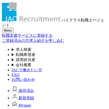
ハイクラス転職
エージェ
ント
Menu
転職支援サービスに登録する
ご登録済みの方
求人紹介を申し込む
求人検索
転職希望者
採用担当者
会社概要
JACで働きたい方
FAQ
お問い合わせ
保存済み
新規登録
Mypage