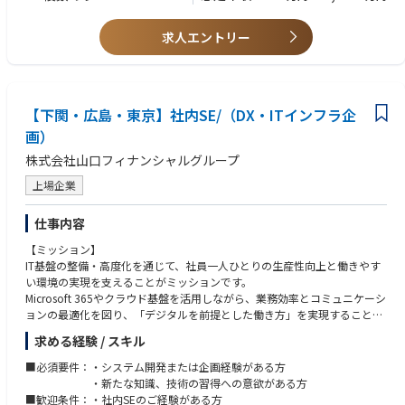
サイバーセキュリティは金融サービスの信頼性の根幹を支える領域であ
り、事業継続性に直結する重要な役割を担えます。
求人エントリー
・防ぐだけでなく先回りする高度な専門領域
インシデント対応だけでなく、脅威分析や予防策の企画に関与すること
で、先進的なセキュリティ知見を身につけることができます。
・技術と組織の両面に関われる
システム・技術の側面に加え、社員教育や組織全体の意識向上にも関与す
【下関・広島・東京】社内SE/（DX・ITインフラ企
ることで、広い視点でのセキュリティ対策に携われます。
画）
株式会社山口フィナンシャルグループ
上場企業
仕事内容
【ミッション】
IT基盤の整備・高度化を通じて、社員一人ひとりの生産性向上と働きやす
い環境の実現を支えることがミッションです。
Microsoft 365やクラウド基盤を活用しながら、業務効率とコミュニケーシ
ョンの最適化を図り、「デジタルを前提とした働き方」を実現すること
で、組織全体の変革に貢献していただきます。
求める経験 / スキル
【業務内容】
＜働き方改革に向けたインフラ整備（PC・ネットワーク）＞
■必須要件：・システム開発または企画経験がある方
PC・ネットワーク等の社内ITインフラの企画・運営・管理
・新たな知識、技術の習得への意欲がある方
働き方改革を支えるIT環境の設計・改善
■歓迎条件：・社内SEのご経験がある方