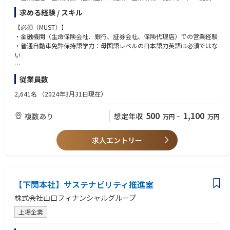
理店へのトレーニング、営業指導（商品研修、ニード喚起研修など）
求める経験 / スキル
【求人の魅力】・年齢や社歴にとらわれず、これまでの経験や強みを活か
【必須（MUST）】
しながら、自律的に価値を発揮できる環境があります。・多様なバックグ
・金融機関（生命保険会社、銀行、証券会社、保険代理店）での営業経験
ラウンドを持つ社員が、それぞれの個性と専門性を活かして活躍してお
・普通自動車免許保持語学力：母国語レベルの日本語力英語は必須ではな
り、組織としての柔軟性と包容力があります。・一人ひとりに大きな裁量
い
が与えられており、自身の意思と判断で挑戦し、成果を生み出すことが可
能です。・経営陣との距離が近く、現場の声が経営に届きやすい風土があ
・その他：転勤可能であること (但し、個人・企業と相談の上決定のため
従業員数
り、日々の業務を通じて経営視点・戦略的思考を養うことができます。・
頻繁に発生することはありません。)
「人が魅力」と語る社員も多く、営業部門においても協業・称賛の文化が
2,641名
（2024年3月31日現在）
根付いており、互いに尊敬し合いながら切磋琢磨できる環境です。・在宅
勤務やフルフレックス制度など、柔軟な働き方が可能で、ワークライフバ
500
1,100
複数あり
想定年収
万円
~
万円
ランスを重視しながら高いパフォーマンスを発揮できます。
【求める人物像】市場の変化をチャンスと捉え、自ら考え、動き、成果を
求人エントリー
生み出す——そんな当事者意識とチャレンジ精神を持つ方を歓迎します。
ご自身の営業経験を活かしながら、より広い裁量と責任を持って活躍した
い方のご応募を心よりお待ちしています。
【入社後の教育体制・研修内容】入社後は、営業部門が実施する集合研修
【下関本社】サステナビリティ推進室
（座学・ロールプレイングなど）を通じて、金融知識や商品理解を体系的
株式会社山口フィナンシャルグループ
に深めていただきます。その後も、一人ひとりの経験やスキルに応じたオ
ーダーメイドの研修やOJTを実施し、実務に即した学びを継続的に提供し
上場企業
ます。日常業務においても、チームメンバーによるサポート体制が整って
おり、安心して業務に取り組みながら、専門性と実践力を高めていくこと