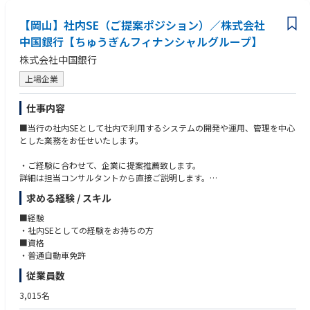
ことができます。
【岡山】社内SE（ご提案ポジション）／株式会社
・希望勤務地制度は、北海道から沖縄まで日本全国を11の勤務エリアに区
中国銀行【ちゅうぎんフィナンシャルグループ】
分し、その中から希望勤務エリアを選択し、そのエリア外へ転勤すること
株式会社中国銀行
なく、希望する地域に根付いてキャリアを築いていく制度です。
上場企業
・希望勤務エリアは、育児や介護といった個人の様々な事情やライフステ
ージの状況に応じて変更を申請することが可能です。
仕事内容
・11の勤務エリア：札幌エリア、仙台エリア、さいたまエリア、東京エリ
■当行の社内SEとして社内で利用するシステムの開発や運用、管理を中心
ア、富山エリア、名古屋エリア、大阪エリア、広島エリア、松山エリア、
とした業務をお任せいたします。
福岡エリア、沖縄エリア
・ご経験に合わせて、企業に提案推薦致します。
・多様なキャリア（様々な経験）を重視して全国転勤も選択可能です。
詳細は担当コンサルタントから直接ご説明します。
■募集勤務地
求める経験 / スキル
※本求人はご登録者様のスキル・経験をもとに、企業へのご提案推薦を行
う求人です。
■経験
下記から就業を希望する勤務地をお知らせください。複数選択する場合は
仕事内容・雇用条件などは面接を通じて最終決定となる為、面接時・内定
・社内SEとしての経験をお持ちの方
希望順位もお知らせください。
時には必ず雇用主にご確認下さい。
■資格
※2026年8月6日時点の募集勤務地※募集勤務地は採用状況によって更新
・普通自動車免許
されます。
従業員数
・旭川支店：北海道 旭川市四条通12-左10 AIG旭川ビル
3,015名
・仙台支店：宮城県 仙台市青葉区一番町1-8-3 AIG仙台ビル
・盛岡支店：岩手県 盛岡市本町通3-18-45 AIG盛岡ﾋﾞﾙ