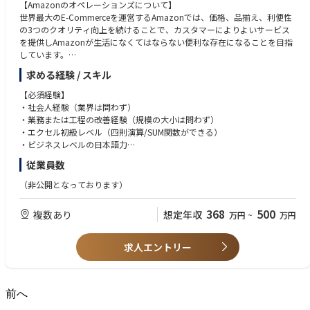
【Amazonのオペレーションズについて】
ます。
世界最大のE-Commerceを運営するAmazonでは、価格、品揃え、利便性
の3つのクオリティ向上を続けることで、カスタマーによりよいサービス
■キャリアパス
を提供しAmazonが生活になくてはならない便利な存在になることを目指
未経験者は、事故対応の担当者として簡易な事案からスタートし、段階的
しています。
に経験を積んでいただき担当業務の幅を広げていきます。
上記ミッション達成のため、Amazonの日本オフィスでは、取り扱う商品
キャリアに応じて難易度の高い事案やエスカレーション対応などの顧客対
求める経験 / スキル
全てのSCMやカスタマーサティスファクションを担う「オペレーションズ
応をはじめ、後進育成や保険金支払の決裁・点検など組織運営にも貢献い
」とE-Commerceビジネスの事業を推進を行う「コーポレート」という二
ただきます。
【必須経験】
つの大きな組織に分かれています。
・社会人経験（業界は問わず）
他企業では、一般的にオペレーションを扱う組織を子会社やグループ会社
アシスタントマネージャーとして活躍されているエリア職の方もいらっし
・業務または工程の改善経験（規模の大小は問わず）
とするケースも多くあります。しかし、Amazonはユーザーの利便性を最
ゃるためキャリアアップを目指すことができます。
・エクセル初級レベル（四則演算/SUM関数ができる）
大化することに非常に強いこだわりを持っており、『Amazonは世界で一
またエリア職から総合職へ転換することにより他部門への異動などキャリ
・ビジネスレベルの日本語力
番カスタマーを大事にする企業である』という同社の最大のモットーを達
アの幅が広がる機会も提供しています。
従業員数
成するために、「オペレーションズ」と「コーポレート」は対等な組織と
【歓迎要件】
して位置づけられています。
■在宅勤務
・ピープルマネジメント経験（アルバイトでも可）
（非公開となっております）
現在では、AmazonJapan社で取り扱われる商品は年間30億個以上となっ
新型コロナウィルスの感染防止対策として在宅勤務を導入し、職場の出社
・様々な世代とのコミュニケーション経験
ており、事業規模としても1兆円を優に越える規模に成長していますが、
割合の調整を行っています。
・エクセル中級レベル以上（VLOOKUP、ピボット、マクロ等）
368
500
複数あり
想定年収
万円
~
万円
世界でも類を見ない超巨大な流通ビジネスを支えていただける優秀な方を
・チームワークを重視し、チームプレーのための気配りができる方
探しています
必要な知識・スキル等を身につけていただき、独力で業務遂行ができるよ
・向上心があり、今よりも成長したいという熱意がある方
うになった際は、在宅勤務も可能です。なお、在宅勤務に必要なＰＣ・ル
・臨機応変に行動し、理論的に物事の判断ができる方
求人エントリー
【Amazon Logistics (AMZL)について】
ーター等は会社が用意したものを使用しています。
・インクルーシブなカルチャーへの貢献や多様性に富んだグループで働く
今回は上記Amazonのオペレーションズの中で、Amazon Logistics(AMZL)
ことに対して前向きであること
という新しい領域に配属となります。AMZLは、ECのSCMにおいて画期
的なビジネスモデルを立ち上げており、具体的には『ラストマイル』と呼
前へ
【ご応募の際のお願い】
ばれる、Amazonの巨大SCMセンター(Fulfillment Center＝FC)から購買
■弊社からAmazon社に推薦後、同社より候補者様にメールにて、個別に