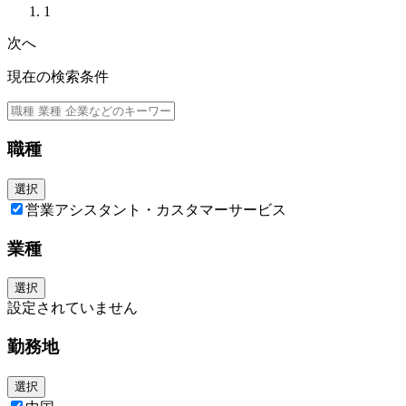
者の自宅に商品を届けるまでのプロセスにおいて、既存の物流企業にそこ
アプリケーションフォームへのご入力のお願いの旨が届きます。そちらに
1
を委託するのではなく、Amazon自体が主体者として配送を行うという取
ご入力いただいてから書類選考が開始となりますので、速やかにそちらを
り組みを行っております。
次へ
ご入力いただくようお願い致します。
EC(及び各種通信販売)のビジネスにおいてEC事業者(販売者)が主導的にラ
ストマイルを行うというのは、日本ではAmazonが初めての取り組みとな
現在の検索条件
っています。コロナ禍も伴う昨今のEC流通量の急激な増加やドライバー不
足の問題などもあって、既存の大手キャリア(輸送会社)に頼らない配送モ
デルの構築は社会の課題解決という観点でも非常に有用なものとなってお
り、北米からスタートして世界各地域で急成長しているビジネスであるた
職種
め、各方面から大いに注目されています。
AMZLとしては、自分たちが主導して構築する『ラストマイル』を通し
て、Amazonを利用するユーザーに対して、更なる高品質なCustomer
選択
Experience（顧客体験）を提供し、ひいてはAmazon全体のサービスバリ
営業アシスタント・カスタマーサービス
ューを引き上げていくことを最終的なミッションとしています。
現在このAMZLにて、『Delivery Station(DS)』というFCからユーザーの自
業種
宅に昇進を届けるまでの中継役を担う拠点で、各種のオペレーション業
務をご担当いただける方を探しております。
勤務地は日本全国にあるので、ご自身の希望する勤務地を選択いただくこ
選択
とが可能です（詳しくは勤務地情報をご確認ください）。
設定されていません
また、4勤3休の勤務形態となっており、年間休日169日というワークライ
フバランスに優れた働き方が出来る点も魅力となっております。
勤務地
詳細は下記をご確認ください。
【ポジション詳細】
選択
Amazonでは数億という膨大な商品を取り扱っており、多くのサプライヤ