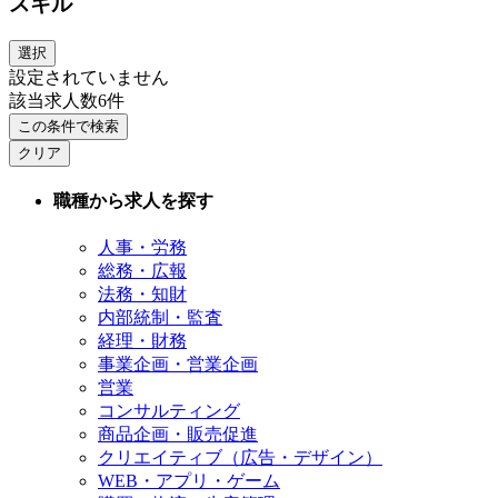
スキル
本ポジションの所属部門等に関する詳細は、下記リンク先をご参照くださ
い。
選択
・AMZL部門の紹介：https://www.amazon.co.jp/b?node=5637343051
・関東エリアの勤務地紹介：https://www.amazon.co.jp/b?node=85210
設定されていません
82051
該当求人数
6
件
・シフトアシスタント職について：https://www.amazon.co.jp/career/p
この条件で検索
asa
クリア
仕事内容
職種から求人を探す
人事・労務
総務・広報
法務・知財
内部統制・監査
経理・財務
事業企画・営業企画
営業
コンサルティング
商品企画・販売促進
クリエイティブ（広告・デザイン）
WEB・アプリ・ゲーム