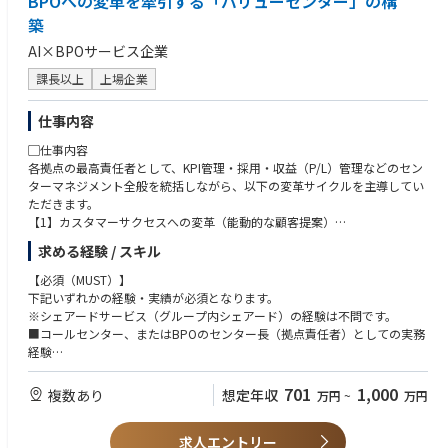
BPOへの変革を牽引する「バリューセンター」の構
築
AI×BPOサービス企業
課長以上
上場企業
仕事内容
▢仕事内容
各拠点の最高責任者として、KPI管理・採用・収益（P/L）管理などのセン
ターマネジメント全般を統括しながら、以下の変革サイクルを主導してい
ただきます。
【1】カスタマーサクセスへの変革（能動的な顧客提案）
営業活動に同行し、現場視点から顧客の潜在課題やニーズを特定します。
求める経験 / スキル
AIとヒトを組み合わせたプロセス改善やDXをプロアクティブに提案し、顧
客の事業成長（サクセス）を支援します。
【必須（MUST）】
下記いずれかの経験・実績が必須となります。
【2】戦略的なコストコントロール（収益性の極大化）
※シェアードサービス（グループ内シェアード）の経験は不問です。
拠点のP/L責任を持ち、生産性向上と業務効率化を徹底します。
■コールセンター、またはBPOのセンター長（拠点責任者）としての実務
次世代型の収益モデル（BPaaS、成果報酬など）へのスムーズな現場移行
経験
とコストマネジメントの強化を担います。
■既存のオペレーションを改善・再構築し、成果を出した経験
■AIやITツールを活用した業務効率化、または顧客への提案経験
701
1,000
複数あり
想定年収
万円
~
万円
【3】現場のリスキリングとAI戦略の実装
「AI戦略統括部」と連携し、業務運用コスト削減を見据えた技術検証な
【応募資格：歓迎】
ど、最新のAIプロセスを現場へ導入します。
求人エントリー
■300名同等の大規模拠点のマネジメント経験