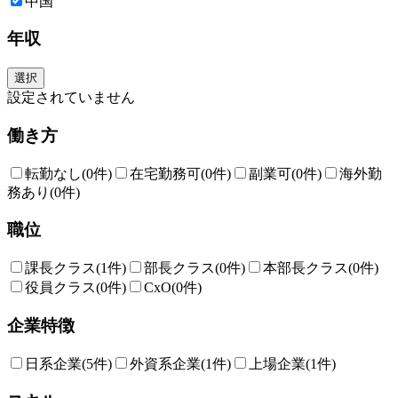
中国
ーから入荷したアイテムはフルフィルメントセンターという物流拠点に集
約され、各地のデリバリーステーション（配送拠点）を経てお客様先に届
年収
けられます。
現在、Amazonでは物流網を拡大すべくデリバリーステーションの全国展
開に注力中です。
選択
様々な業界出身（小売・飲食、営業、製造業など）のメンバーが多く活躍
設定されていません
しており、メンバー一丸となってミッション達成の為取り組んでいます。
“Amazon”の重要拠点で物流を進化させる新規ビジネスに携わる、そんな
働き方
挑みがいのあるミッションに、あなたの経験を活かしてみませんか。
【業務内容】
転勤なし
(0件)
在宅勤務可
(0件)
副業可
(0件)
海外勤
作成された日々の計画に沿って、作業工程が計画通りに円滑に進むようサ
務あり
(0件)
ポートを行います。
･社内ツールを使った生産管理業務
職位
･チームメンバーと一緒に現場の課題に対し改善プランの策定、実行
･DSP (運送業務委託先) と協力して配送状況の把握
･安全・品質・作業効率の向上に向けたプロジェクトの立案および推進
課長クラス
(1件)
部長クラス
(0件)
本部長クラス
(0件)
･標準作業手順書（SOP）の作成や業務標準化の推進
役員クラス
(0件)
CxO
(0件)
*マネージャーやチームのサポートのもと上記業務を行っていただきま
す。
企業特徴
*デリバリーステーション内での配送を通して、物流の仕組みやマネージ
メントを学べます。
*マネージャーへのキャリアアップや社内公募による他部署への異動のチ
日系企業
(5件)
外資系企業
(1件)
上場企業
(1件)
ャンスもあります。
*勤務はシフト制となります。（夜勤有）