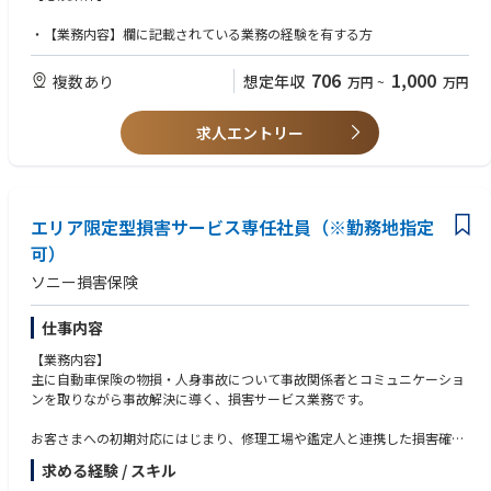
未経験者は、事故対応の担当者として簡易な事案からスタートし、段階的
す。
に経験を積んでいただき担当業務の幅を広げていきます。
・【業務内容】欄に記載されている業務の経験を有する方
キャリアに応じて難易度の高い事案やエスカレーション対応などの顧客対
主に電話やチャットなど様々な手段を活用してご請求者や関係者とコミュ
応をはじめ、後進育成や保険金支払の決裁・点検など組織運営にも貢献い
ニケーションを取りながら、お客さまに安心と納得感を提供するお仕事に
706
1,000
複数あり
想定年収
ただきます。
万円
~
万円
なります。
営業・コールセンター・接客業などで、これまで培った交渉力・対人コミ
アシスタントマネージャーとして活躍されているエリア職の方もいらっし
ュニケーションのスキルが活きる業務内容です。
求人エントリー
ゃるためキャリアアップを目指すことができます。
またエリア職から総合職へ転換することにより他部門への異動などキャリ
※事故関係者：ご契約者・お相手さま・保険会社・修理工場・医療機関・
アの幅が広がる機会も提供しています。
弁護士・鑑定人など
必要な知識・スキル等を身につけていただき、独力で業務遂行ができるよ
エリア限定型損害サービス専任社員（※勤務地指定
【勤務地】
うになった際は、在宅勤務も可能です。なお、在宅勤務に必要なＰＣ・ル
大崎もしくは関西が初任地ですがその後異動の可能性があります。
可）
ーター等は会社が用意したものを使用しています。
ソニー損害保険
■教育体制
・入社後、約１週間程度、座学研修を通じて損害サービス業務の基礎知識
やシステムを使用した演習により事故対応のオペレーションを学んでいた
仕事内容
だきます。
【業務内容】
主に自動車保険の物損・人身事故について事故関係者とコミュニケーショ
ンを取りながら事故解決に導く、損害サービス業務です。
お客さまへの初期対応にはじまり、修理工場や鑑定人と連携した損害確
認、保険金の算定、事故のお相手さまとの示談交渉から、保険金のお支払
求める経験 / スキル
いに至るまでのプロセスを担当いただきます。