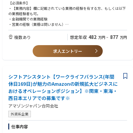
【必須条件】
主に電話やチャットなど様々な手段を活用して事故関係者とコミュニケー
・【業務内容】欄に記載されている業務の経験を有する方、もしくは以下
ションを取りながら、お客さまに安心と納得感を提供するお仕事になりま
の業務経験者も可。
す。
・金融機関での業務経験
営業・コールセンター・接客業などで、これまで培った交渉力・対人コミ
・営業の経験（業種は問いません）
ュニケーションのスキルが活きる業務内容です。
・コールセンター業務経験
・接客業務経験
482
877
複数あり
想定年収
万円
~
万円
※事故関係者：ご契約者・お相手さま・保険会社・修理工場・医療機関・
弁護士・鑑定人など
求人エントリー
【勤務地】
札幌、仙台、東京（大崎）、名古屋、大阪、広島、福岡
※応募の際にご指定ください
シフトアシスタント【ワークライフバランス(年間
※事情により、転居の伴わない勤務地変更があります
休日169日)が魅力のAmazonの新規拡大ビジネスに
■教育体制
おけるオペレーションポジション】※関東・東海・
・入社後、約１週間程度、座学研修を通じて損害サービス業務の基礎知識
西日本エリアでの募集です※
やシステムを使用した演習により事故対応のオペレーションを学んでいた
だきます。
アマゾンジャパン合同会社
・各職場へ配属された後は、先輩社員がチューターとなり独り立ちまでマ
ンツーマンでフォローを行います。
外資系企業
・段階的に難易度の高い業務を担当していくことになりますが、社内外の
研修等により知識やスキルを習得する機会を提供しています。損害サービ
仕事内容
ス業務の経験のない方も多く入社されているため安心して働いていただけ