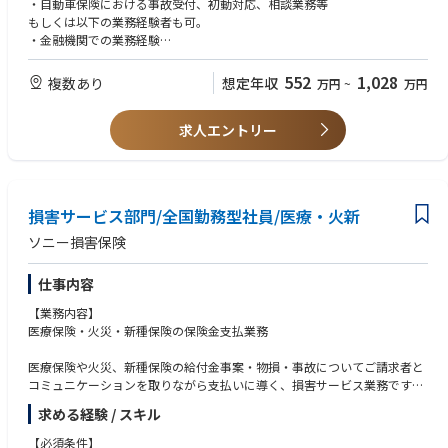
・自動車保険における事故受付、初動対応、相談業務等
ションを取りながら、お客さまに安心と納得感を提供するお仕事になりま
もしくは以下の業務経験者も可。
す。
・金融機関での業務経験
営業・コールセンター・接客業などで、これまで培った交渉力・対人コミ
・営業の経験（業種は問いません）
ュニケーションのスキルが活きる業務内容です。
・コールセンター業務経験
552
1,028
複数あり
想定年収
万円
~
万円
※事故関係者：ご契約者・お相手さま・保険会社・修理工場・医療機関・
・接客業務経験
弁護士・鑑定人など
求人エントリー
【勤務地】
札幌、仙台、東京（大崎）、名古屋、大阪、広島、福岡
※応募の際にご指定ください
※事情により、転居の伴わない勤務地変更があります
損害サービス部門/全国勤務型社員/医療・火新
■教育体制
ソニー損害保険
・入社後、約１週間程度、座学研修を通じて損害サービス業務の基礎知識
やシステムを使用した演習により事故対応のオペレーションを学んでいた
仕事内容
だきます。
・各職場へ配属された後は、先輩社員がチューターとなり独り立ちまでマ
【業務内容】
ンツーマンでフォローを行います。
医療保険・火災・新種保険の保険金支払業務
・段階的に難易度の高い業務を担当していくことになりますが、社内外の
研修等により知識やスキルを習得する機会を提供しています。損害サービ
医療保険や火災、新種保険の給付金事案・物損・事故についてご請求者と
ス業務の経験のない方も多く入社されているため安心して働いていただけ
コミュニケーションを取りながら支払いに導く、損害サービス業務です。
ます。
求める経験 / スキル
お客さまへの初期対応にはじまり、鑑定人と連携した損害確認、保険金の
■キャリアパス
算定、保険金や給付金のお支払いに至るまでのプロセスを担当いただきま
【必須条件】