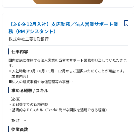
同時に、現場スタッフやSVを「能動的なDX提案者」へと進化させるトレ
■BPOベンダー側でのプリセールス・新規案件の垂直立ち上げ経験
ーニングを指揮します。
■変化の多い環境を楽しみ、既存の枠組みに捉われず「新しい基準」を創
ることに情熱をお持ちの方
▢本ポジションで得られる経験
【3-6-9-12月入社】支店勤務／法人営業サポート業
【1】BPO業界の構造変革をリードする経験
「AI時代のBPOはどうあるべきか」という問いに対し、自ら答えを出し、
務（RMアシスタント）
組織を動かす醍醐味があります。
株式会社三菱UFJ銀行
【2】経営直結の大きな裁量
仕事内容
各エリアの最高責任者として、独自の地域特性を活かしたセンター運営や
国内支店に在籍する法人営業担当者のサポート業務を担当していただきま
組織創りに携わることができます。
す。
※入社時期は3月・6月・9月・12月からご選択いただくことが可能です。
【3】最先端AI/DX × オペレーションの知見
【業務内容】
■法人の融資事務や与信管理等の事務
AI/DXのプロフェッショナルであるAI戦略統括部と共に、次世代のオペレー
■メールや電話等によるお客さまとの折衝（一部外訪も有）
ション体制を構築するスキルが身につきます。
求める経験 / スキル
■行内関係各部との連携
【必須】
▢将来のキャリアパス
【キャリアパス】
・金融機関での勤務経験
各センターでの実績や変革への貢献度、意欲次第で、以下のようなステッ
営業サポート領域での専門性を高めるキャリアのほか、ご本人が希望する
・基礎的なＰCスキル（Excelの簡単な関数を活用できる程度）
プアップが可能です。
場合は営業担当者や他領域へ挑戦することも可能です。
年功序列ではなく、意思と成果を出した人材が正当に評価され、早期に重
【歓迎】
要なポジションへ登用される文化です。
・銀行の融資事務や預為事務またはそれに準じた職務経験を有する方
従業員数
■統括センター長：複数拠点を束ね、エリア全体の戦略・P/Lを統括