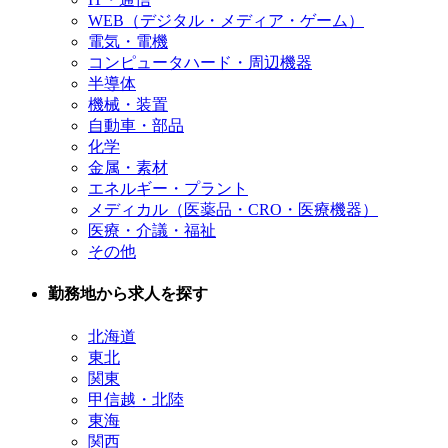
WEB（デジタル・メディア・ゲーム）
電気・電機
コンピュータハード・周辺機器
半導体
機械・装置
自動車・部品
化学
金属・素材
エネルギー・プラント
メディカル（医薬品・CRO・医療機器）
医療・介議・福祉
その他
勤務地から求人を探す
北海道
東北
関東
甲信越・北陸
東海
関西