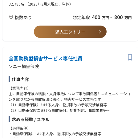
■部長（ディレクター）：部門全体のトップとして事業を牽引
32,786名
（2023年3月末現在、単体）
■経営幹部：全社の経営戦略・事業戦略の策定へ参画
400
800
複数あり
想定年収
万円
~
万円
求人エントリー
全国勤務型損害サービス専任社員
ソニー損害保険
仕事内容
【業務内容】
主に自動車保険の物損・人身事故について事故関係者とコミュニケーショ
ンを取りながら事故解決に導く、損害サービス業務です。
（1）自動車保険における人身、物損事故の示談交渉業務等
（2）自動車保険における事故受付、初動対応、相談業務等
お客さまへの初期対応にはじまり、修理工場や鑑定人と連携した損害確
求める経験 / スキル
認、保険金の算定、事故のお相手さまとの示談交渉から、保険金のお支払
いに至るまでのプロセスを担当いただきます。
【必須条件】
・自動車保険における人身、物損事故の示談交渉業務等
主に電話やチャットなど様々な手段を活用して事故関係者とコミュニケー