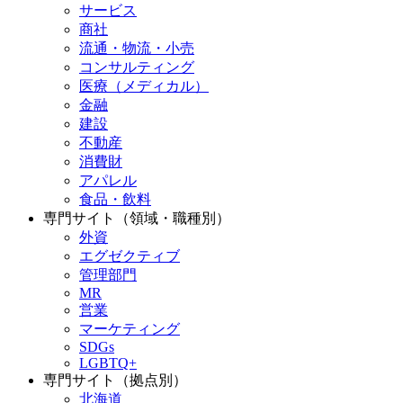
サービス
商社
流通・物流・小売
コンサルティング
医療（メディカル）
金融
建設
不動産
消費財
アパレル
食品・飲料
専門サイト（領域・職種別）
外資
エグゼクティブ
管理部門
MR
営業
マーケティング
SDGs
LGBTQ+
専門サイト（拠点別）
北海道