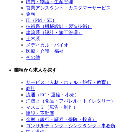
購買・物流・生産管理
営業アシスタント・カスタマーサービス
金融
IT（PM・SE）
技術系（機械設計・製造技術）
建築系（設計・施工管理）
土木系
メディカル・バイオ
医療・介護・福祉
その他
業種から求人を探す
サービス（人材・ホテル・旅行・教育）
商社
流通（EC・運輸・小売）
消費財（食品・アパレル・トイレタリー）
マスコミ（広告・制作）
建設・不動産
金融（銀行・証券・保険・投資）
コンサルティング・シンクタンク・事務所
IT・通信