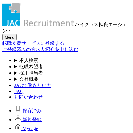
ハイクラス転職
エージェ
ント
Menu
転職支援サービスに登録する
ご登録済みの方
求人紹介を申し込む
求人検索
転職希望者
採用担当者
会社概要
JACで働きたい方
FAQ
お問い合わせ
保存済み
新規登録
Mypage