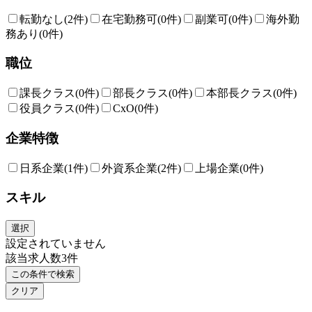
転勤なし
(2件)
在宅勤務可
(0件)
副業可
(0件)
海外勤
務あり
(0件)
職位
課長クラス
(0件)
部長クラス
(0件)
本部長クラス
(0件)
役員クラス
(0件)
CxO
(0件)
企業特徴
日系企業
(1件)
外資系企業
(2件)
上場企業
(0件)
スキル
選択
設定されていません
該当求人数
3
件
この条件で検索
クリア