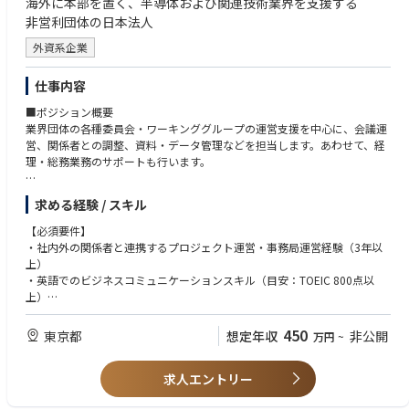
海外に本部を置く、半導体および関連技術業界を支援する
非営利団体の日本法人
外資系企業
仕事内容
■ポジション概要
業界団体の各種委員会・ワーキンググループの運営支援を中心に、会議運
営、関係者との調整、資料・データ管理などを担当します。あわせて、経
理・総務業務のサポートも行います。
■主な業務内容
求める経験 / スキル
・委員会・会議・イベントの運営サポート（会議調整、議事録作成、参加
者対応等）
【必須要件】
・スケジュール管理、進捗管理、関係者との連絡調整
・社内外の関係者と連携するプロジェクト運営・事務局運営経験（3年以
・各種資料・文書・データベース・Webサイトの管理・更新
上）
・調査・アンケートの実施および集計
・英語でのビジネスコミュニケーションスキル（目安：TOEIC 800点以
・セミナー・ワークショップ・業界イベント運営支援
上）
・会員・関係機関との連携および各種活動サポート
・技術分野への関心があり、積極的に学習できる方
・経理業務（請求・支払処理、会計データ入力、入金管理等）の補助
450
東京都
想定年収
非公開
万円
~
・総務業務（社内イベント運営、備品管理、電話対応等）の補助
【歓迎要件】
・秘書・アシスタント経験
求人エントリー
・経理業務経験（請求・入金管理等）
・技術文書・各種資料作成経験