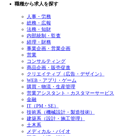
職種から求人を探す
人事・労務
総務・広報
法務・知財
内部統制・監査
経理・財務
事業企画・営業企画
営業
コンサルティング
商品企画・販売促進
クリエイティブ（広告・デザイン）
WEB・アプリ・ゲーム
購買・物流・生産管理
営業アシスタント・カスタマーサービス
金融
IT（PM・SE）
技術系（機械設計・製造技術）
建築系（設計・施工管理）
土木系
メディカル・バイオ