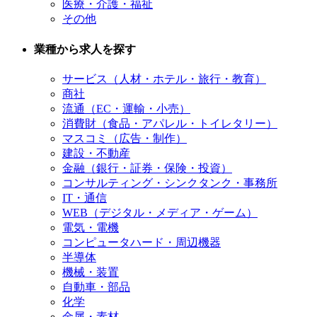
医療・介護・福祉
その他
業種から求人を探す
サービス（人材・ホテル・旅行・教育）
商社
流通（EC・運輸・小売）
消費財（食品・アパレル・トイレタリー）
マスコミ（広告・制作）
建設・不動産
金融（銀行・証券・保険・投資）
コンサルティング・シンクタンク・事務所
IT・通信
WEB（デジタル・メディア・ゲーム）
電気・電機
コンピュータハード・周辺機器
半導体
機械・装置
自動車・部品
化学
金属・素材