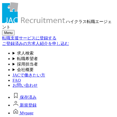
ハイクラス転職
エージェ
ント
Menu
転職支援サービスに登録する
ご登録済みの方
求人紹介を申し込む
求人検索
転職希望者
採用担当者
会社概要
JACで働きたい方
FAQ
お問い合わせ
保存済み
新規登録
Mypage