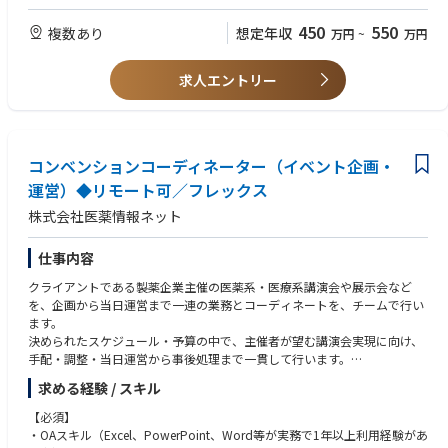
• コミュニケーションスキル
• プロジェクトマネジメントスキル
450
550
複数あり
想定年収
万円
~
万円
クライアントである製薬企業と、医療従事者や患者さんを正しい医療情報
• 情報収集、課題発見能力
でつなぐことを使命とする我々にとって、製薬企業との接点となるクライ
• 提案能力 • 売上
アントサービスが非常に重要なポジションであることは言うまでもありま
・利益の管理、分析能力
求人エントリー
せん。
コロナ禍以降、正しい医療情報がこれまで以上に必要とされる中で、我々
が担う役割も重要性を増しています。 現在このポジションでは、製薬企業
の MR、一般広告会社の営業職、旅行代理店の営業職など、多様なバック
コンベンションコーディネーター（イベント企画・
グランドを持った人材が活躍しています。
運営）◆リモート可／フレックス
株式会社医薬情報ネット
【Key Result Areas】
個人の売上・利益の目標を達成する
• 既存担当クライアントのプロジェクト獲得
仕事内容
• 新規クライアントの獲得
クライアントである製薬企業主催の医薬系・医療系講演会や展示会など
他職種・他部門との連携・協力体制の構築
を、企画から当日運営まで一連の業務とコーディネートを、チームで行い
• 各プロジェクトにおける関係部門との連携、チーム体制の構築
ます。
• プロジェクトの業務進行管理
決められたスケジュール・予算の中で、主催者が望む講演会実現に向け、
手配・調整・当日運営から事後処理まで一貫して行います。
求める経験 / スキル
まずはアシスタントからスタートし、徐々に担当業務範囲を広げていきま
す。
【必須】
◇事前準備：提案資料作成｜連絡調整業務｜会場の選定、予約｜機材や装
・OAスキル（Excel、PowerPoint、Word等が実務で1年以上利用経験があ