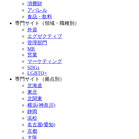
消費財
アパレル
食品・飲料
専門サイト（領域・職種別）
外資
エグゼクティブ
管理部門
MR
営業
マーケティング
SDGs
LGBTQ+
専門サイト（拠点別）
北海道
東北
北関東
横浜(神奈川)
静岡
浜松
名古屋(愛知)
京都
大阪