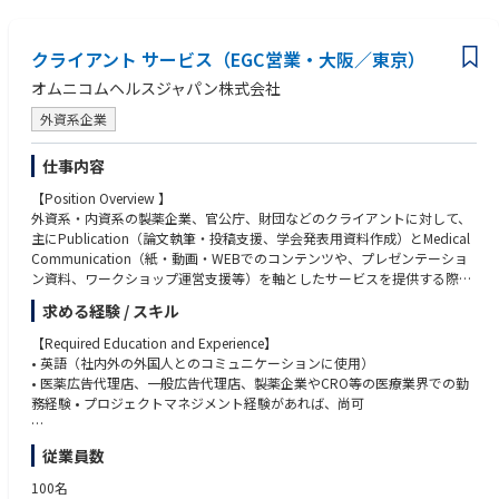
【求める人物像】
・社内外の多様な関係者と円滑なコミュニケーション・調整ができる方
クライアント サービス（EGC営業・大阪／東京）
・複数の業務を計画的かつ正確に進められる方
・細部まで丁寧に対応し、業務品質の向上に取り組める方
オムニコムヘルスジャパン株式会社
・ITツールを活用した業務効率化に前向きな方
外資系企業
・主体的に課題を発見し、改善提案・実行ができる方
【歓迎する経験・スキル】
仕事内容
・プロジェクトマネジメント
【Position Overview 】
・文書・データ管理
外資系・内資系の製薬企業、官公庁、財団などのクライアントに対して、
・イベント・セミナー運営
主にPublication（論文執筆・投稿支援、学会発表用資料作成）とMedical
・業界団体・非営利団体での業務経験
Communication（紙・動画・WEBでのコンテンツや、プレゼンテーショ
ン資料、ワークショップ運営支援等）を軸としたサービスを提供する際
の、「司令塔」となるポジションです。
求める経験 / スキル
製薬企業内でも特に研究開発部門やメディカルアフェアーズ部門とのコミ
ュニケーションが中心となります。Publication においては、大手製薬企
【Required Education and Experience】
業4社でPreferred Venderとなっており、業界内でも一定の評価を受けてい
• 英語（社内外の外国人とのコミュニケーションに使用）
ます。
• 医薬広告代理店、一般広告代理店、製薬企業やCRO等の医療業界での勤
最終的には目標となる売り上げを達成することが最大のミッションとなり
務経験 • プロジェクトマネジメント経験があれば、尚可
ますが、そこに至るための社内外との円滑なコミュニケーション、コスト
やスケジュールを含めたプロジェクトマネジメント、情報収集、顧客の課
従業員数
題発見と解決手段の提案など、総合的なビジネススキルが求められます。
【Key Competencies】
単に売り上げを求めるのではなく、クライアントの戦略を実現するために
• リーダーシップ
100名
不可欠なパートナーとして信頼を勝ち取ることが大変重要です。