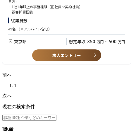
飾などの各種手配業務｜マニュアル等資料作成｜参加者データ加工抽出業
る方）
務
・1社1年以上の事務経験（正社員or契約社員）
◇当日運営：各種手配物のチェック、設営、進行確認｜運営スタッフへの
・顧客折衝経験
オリエンテーション、行動指示、監督｜リハーサルの実施→本番
・休日出勤（振休取得制度あり）や出張等が発生するため、対応可能な方
従業員数
※2～3名で一つの講演会を担当します。規模にもよりますが、同時並行で
・リモートと出社のハイブリッド勤務のため、臨機応変に対応可能な方
3～4件の講演会に携わります。
・社内外イベントや、顧客訪問、当日運営などの参加が可能な方
49名
（※アルバイト含む）
■業務内容詳細
【歓迎】
350
500
東京都
想定年収
万円
~
万円
手配作業（会場、印刷物、スタッフ等）、提案資料作成（PowerPointな
・イベント運営、無形商材の営業、ホテルの宴会営業、旅行カウンター業
ど）、連絡調整、マニュアル等資料作成、参加者データ加工抽出等、当日
務、ウェディングプランナーなどの経験者優遇
受付、電話応対等庶務
・ITリテラシーの高い方
求人エントリー
・シフト制で勤務していた経験がある方
※服装は基本的には自由ですが、講演会や外部とのリアルでの打ち合わせ
の場合のみ、ダークスーツ着用になります。
前へ
1
次へ
現在の検索条件
職種