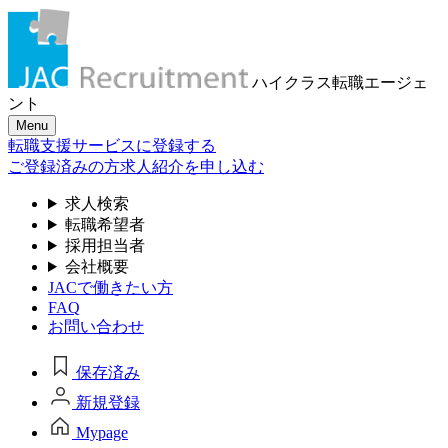
ハイクラス転職
エージェ
ント
Menu
転職支援サービスに登録する
ご登録済みの方
求人紹介を申し込む
求人検索
転職希望者
採用担当者
会社概要
JACで働きたい方
FAQ
お問い合わせ
保存済み
新規登録
Mypage