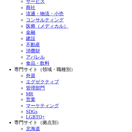
サービス
商社
流通・物流・小売
コンサルティング
医療（メディカル）
金融
建設
不動産
消費財
アパレル
食品・飲料
専門サイト（領域・職種別）
外資
エグゼクティブ
管理部門
MR
営業
マーケティング
SDGs
LGBTQ+
専門サイト（拠点別）
北海道