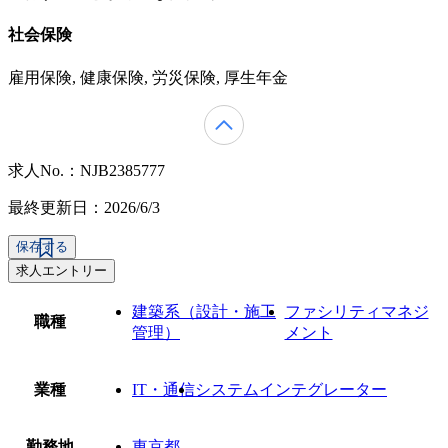
社会保険
雇用保険, 健康保険, 労災保険, 厚生年金
求人No.：NJB2385777
最終更新日：2026/6/3
保存する
求人エントリー
建築系（設計・施工
ファシリティマネジ
職種
管理）
メント
業種
IT・通信
システムインテグレーター
勤務地
東京都