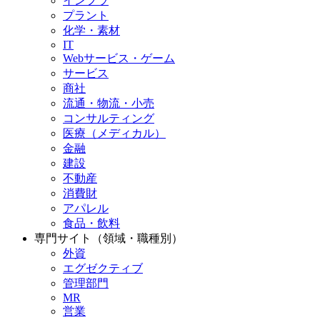
インフラ
プラント
化学・素材
IT
Webサービス・ゲーム
サービス
商社
流通・物流・小売
コンサルティング
医療（メディカル）
金融
建設
不動産
消費財
アパレル
食品・飲料
専門サイト（領域・職種別）
外資
エグゼクティブ
管理部門
MR
営業