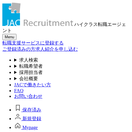
ハイクラス転職
エージェ
ント
Menu
転職支援サービスに登録する
ご登録済みの方
求人紹介を申し込む
求人検索
転職希望者
採用担当者
会社概要
JACで働きたい方
FAQ
お問い合わせ
保存済み
新規登録
Mypage