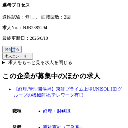
選考プロセス
適性試験：
無し
、
面接回数：2回
求人No.：NJB2385294
最終更新日：2026/6/10
保存する
求人エントリー
求人をもっと見る
求人を閉じる
この企業が募集中のほかの求人
【経理/管理職候補】東証プライム上場UNISOL HDグ
ループの機械商社/テレワーク有◎
IR
職種
経理・財務
業種
商社
商社（工業系）