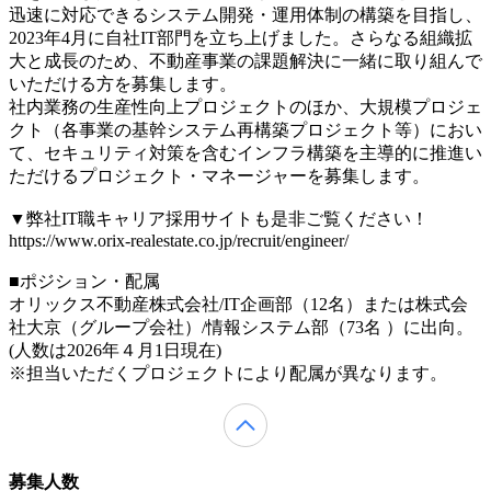
迅速に対応できるシステム開発・運用体制の構築を目指し、
2023年4月に自社IT部門を立ち上げました。さらなる組織拡
大と成長のため、不動産事業の課題解決に一緒に取り組んで
いただける方を募集します。
社内業務の生産性向上プロジェクトのほか、大規模プロジェ
クト（各事業の基幹システム再構築プロジェクト等）におい
て、セキュリティ対策を含むインフラ構築を主導的に推進い
ただけるプロジェクト・マネージャーを募集します。
▼弊社IT職キャリア採用サイトも是非ご覧ください！
https://www.orix-realestate.co.jp/recruit/engineer/
■ポジション・配属
オリックス不動産株式会社/IT企画部（12名）または株式会
社大京（グループ会社）/情報システム部（73名 ）に出向。
(人数は2026年４月1日現在)
※担当いただくプロジェクトにより配属が異なります。
募集人数