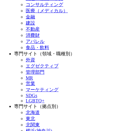
コンサルティング
医療（メディカル）
金融
建設
不動産
消費財
アパレル
食品・飲料
専門サイト（領域・職種別）
外資
エグゼクティブ
管理部門
MR
営業
マーケティング
SDGs
LGBTQ+
専門サイト（拠点別）
北海道
東北
北関東
横浜(神奈川)