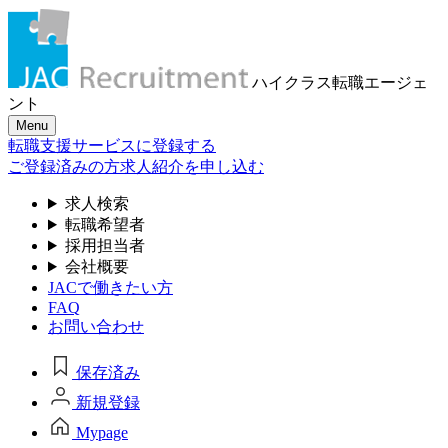
ハイクラス転職
エージェ
ント
Menu
転職支援サービスに登録する
ご登録済みの方
求人紹介を申し込む
求人検索
転職希望者
採用担当者
会社概要
JACで働きたい方
FAQ
お問い合わせ
保存済み
新規登録
Mypage