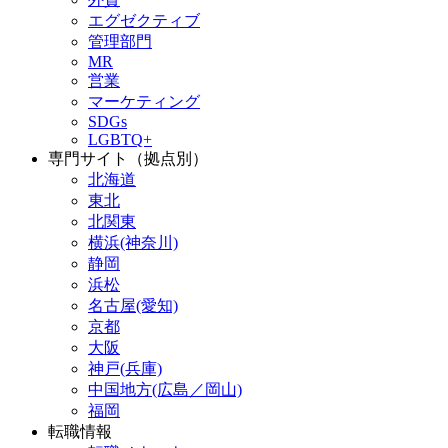
エグゼクティブ
管理部門
MR
営業
マーケティング
SDGs
LGBTQ+
専門サイト（拠点別）
北海道
東北
北関東
横浜(神奈川)
静岡
浜松
名古屋(愛知)
京都
大阪
神戸(兵庫)
中国地方(広島／岡山)
福岡
転職情報