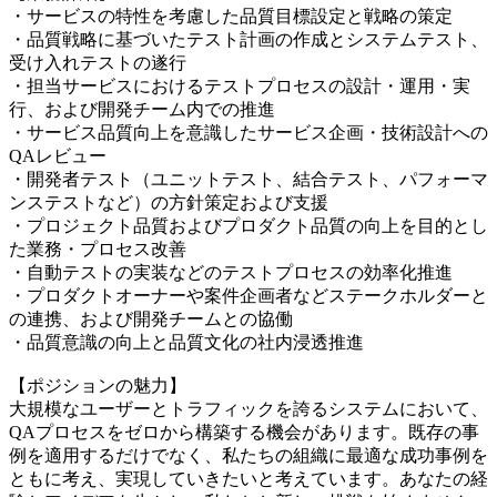
・サービスの特性を考慮した品質目標設定と戦略の策定
・品質戦略に基づいたテスト計画の作成とシステムテスト、
受け入れテストの遂行
・担当サービスにおけるテストプロセスの設計・運用・実
行、および開発チーム内での推進
・サービス品質向上を意識したサービス企画・技術設計への
QAレビュー
・開発者テスト（ユニットテスト、結合テスト、パフォーマ
ンステストなど）の方針策定および支援
・プロジェクト品質およびプロダクト品質の向上を目的とし
た業務・プロセス改善
・自動テストの実装などのテストプロセスの効率化推進
・プロダクトオーナーや案件企画者などステークホルダーと
の連携、および開発チームとの協働
・品質意識の向上と品質文化の社内浸透推進
【ポジションの魅力】
大規模なユーザーとトラフィックを誇るシステムにおいて、
QAプロセスをゼロから構築する機会があります。既存の事
例を適用するだけでなく、私たちの組織に最適な成功事例を
ともに考え、実現していきたいと考えています。あなたの経