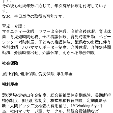
す）。
その後も勤続年数に応じて、年次有給休暇を付与していま
す。
なお、半日単位の取得も可能です。
育児・介護：
マタニティー休暇、ヤフー出産休暇、産前産後休暇、育児休
業、育児短時間勤務、子の看護休暇、育児時差出勤、ベビー
シッター補助制度、子どもの看護休暇、配偶者の出産に伴う
特別休暇、パパママサポーター制度、介護休暇、介護短時間
勤務、介護時差出勤、介護休業、えらべる勤務制度
社会保険
雇用保険, 健康保険, 労災保険, 厚生年金
福利厚生
選択型確定拠出年金制度、総合福祉団体定期保険、長期所得
補償制度、財形貯蓄制度、株式累積投資制度、定期健康診
断・人間ドック二次検査の費用補助、LY Working Style手
当、社内マッサージ室、サークル、懇親会費補助など