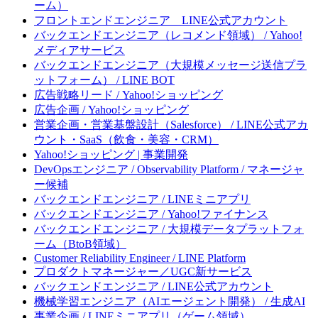
ーム）
フロントエンドエンジニア LINE公式アカウント
バックエンドエンジニア（レコメンド領域） / Yahoo!
メディアサービス
バックエンドエンジニア（大規模メッセージ送信プラ
ットフォーム） / LINE BOT
広告戦略リード / Yahoo!ショッピング
広告企画 / Yahoo!ショッピング
営業企画・営業基盤設計（Salesforce） / LINE公式アカ
ウント・SaaS（飲食・美容・CRM）
Yahoo!ショッピング | 事業開発
DevOpsエンジニア / Observability Platform / マネージャ
ー候補
バックエンドエンジニア / LINEミニアプリ
バックエンドエンジニア / Yahoo!ファイナンス
バックエンドエンジニア / 大規模データプラットフォ
ーム（BtoB領域）
Customer Reliability Engineer / LINE Platform
プロダクトマネージャー／UGC新サービス
バックエンドエンジニア / LINE公式アカウント
機械学習エンジニア（AIエージェント開発） / 生成AI
事業企画 / LINEミニアプリ（ゲーム領域）