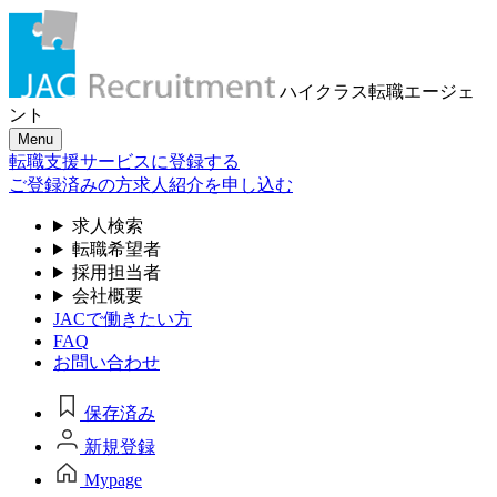
ハイクラス転職
エージェ
ント
Menu
転職支援サービスに登録する
ご登録済みの方
求人紹介を申し込む
求人検索
転職希望者
採用担当者
会社概要
JACで働きたい方
FAQ
お問い合わせ
保存済み
新規登録
Mypage