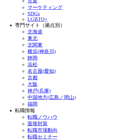
営業
マーケティング
SDGs
LGBTQ+
専門サイト（拠点別）
北海道
東北
北関東
横浜(神奈川)
静岡
浜松
名古屋(愛知)
京都
大阪
神戸(兵庫)
中国地方(広島／岡山)
福岡
転職情報
転職ノウハウ
面接対策
転職市場動向
転職セミナー