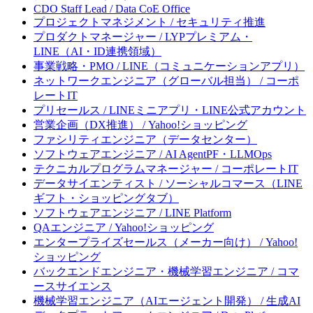
CDO Staff Lead / Data CoE Office
プロジェクトマネジメント / セキュリティ推進
プロダクトマネージャー / LYPプレミアム・
LINE（AI・ID連携領域）
事業戦略・PMO / LINE（コミュニケーションアプリ）
ネットワークエンジニア（グローバル担当） / コーポ
レートIT
プリセールス / LINEミニアプリ・LINE公式アカウント
営業企画（DX推進） / Yahoo!ショッピング
ファシリティエンジニア（データセンター）
ソフトウェアエンジニア / AI AgentPF・LLMOps
テクニカルプログラムマネージャー / コーポレートIT
データサイエンティスト / ソーシャルコマース（LINE
ギフト・ショッピングタブ）
ソフトウェアエンジニア / LINE Platform
QAエンジニア / Yahoo!ショッピング
エンタープライズセールス（メーカー向け） / Yahoo!
ショッピング
バックエンドエンジニア・機械学習エンジニア / コマ
ースサイエンス
機械学習エンジニア（AIエージェント開発） / 生成AI