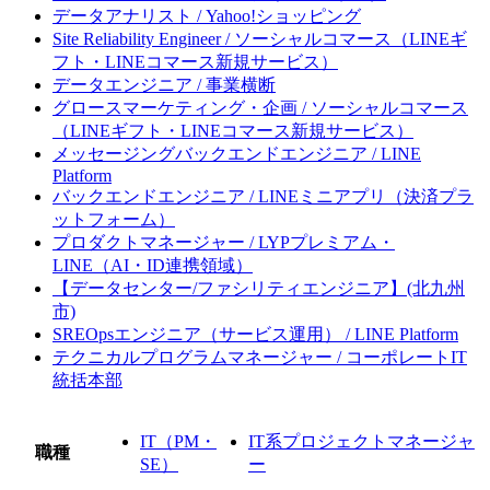
データアナリスト / Yahoo!ショッピング
Site Reliability Engineer / ソーシャルコマース（LINEギ
フト・LINEコマース新規サービス）
データエンジニア / 事業横断
グロースマーケティング・企画 / ソーシャルコマース
（LINEギフト・LINEコマース新規サービス）
メッセージングバックエンドエンジニア / LINE
Platform
バックエンドエンジニア / LINEミニアプリ（決済プラ
ットフォーム）
プロダクトマネージャー / LYPプレミアム・
LINE（AI・ID連携領域）
【データセンター/ファシリティエンジニア】(北九州
市)
SREOpsエンジニア（サービス運用） / LINE Platform
テクニカルプログラムマネージャー / コーポレートIT
統括本部
IT（PM・
IT系プロジェクトマネージャ
職種
SE）
ー