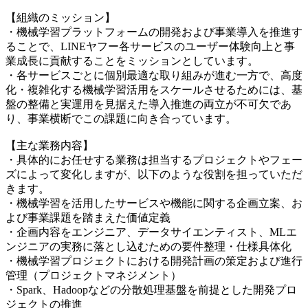
【組織のミッション】
・機械学習プラットフォームの開発および事業導入を推進す
ることで、LINEヤフー各サービスのユーザー体験向上と事
業成長に貢献することをミッションとしています。
・各サービスごとに個別最適な取り組みが進む一方で、高度
化・複雑化する機械学習活用をスケールさせるためには、基
盤の整備と実運用を見据えた導入推進の両立が不可欠であ
り、事業横断でこの課題に向き合っています。
【主な業務内容】
・具体的にお任せする業務は担当するプロジェクトやフェー
ズによって変化しますが、以下のような役割を担っていただ
きます。
・機械学習を活用したサービスや機能に関する企画立案、お
よび事業課題を踏まえた価値定義
・企画内容をエンジニア、データサイエンティスト、MLエ
ンジニアの実務に落とし込むための要件整理・仕様具体化
・機械学習プロジェクトにおける開発計画の策定および進行
管理（プロジェクトマネジメント）
・Spark、Hadoopなどの分散処理基盤を前提とした開発プロ
ジェクトの推進