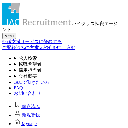
ハイクラス転職
エージェ
ント
Menu
転職支援サービスに登録する
ご登録済みの方
求人紹介を申し込む
求人検索
転職希望者
採用担当者
会社概要
JACで働きたい方
FAQ
お問い合わせ
保存済み
新規登録
Mypage