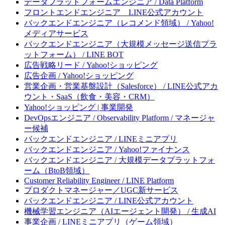
データプラットフォームエンジニア / Data Platform
フロントエンドエンジニア LINE公式アカウント
バックエンドエンジニア（レコメンド領域） / Yahoo!
メディアサービス
バックエンドエンジニア（大規模メッセージ送信プラ
ットフォーム） / LINE BOT
広告戦略リード / Yahoo!ショッピング
広告企画 / Yahoo!ショッピング
営業企画・営業基盤設計（Salesforce） / LINE公式アカ
ウント・SaaS（飲食・美容・CRM）
Yahoo!ショッピング | 事業開発
DevOpsエンジニア / Observability Platform / マネージャ
ー候補
バックエンドエンジニア / LINEミニアプリ
バックエンドエンジニア / Yahoo!ファイナンス
バックエンドエンジニア / 大規模データプラットフォ
ーム（BtoB領域）
Customer Reliability Engineer / LINE Platform
プロダクトマネージャー／UGC新サービス
バックエンドエンジニア / LINE公式アカウント
機械学習エンジニア（AIエージェント開発） / 生成AI
事業企画 / LINEミニアプリ（ゲーム領域）