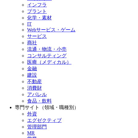
インフラ
プラント
化学・素材
IT
Webサービス・ゲーム
サービス
商社
流通・物流・小売
コンサルティング
医療（メディカル）
金融
建設
不動産
消費財
アパレル
食品・飲料
専門サイト（領域・職種別）
外資
エグゼクティブ
管理部門
MR