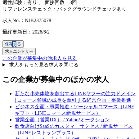
適性試験：
有り
、
面接回数：3回
リファレンスチェック・バックグラウンドチェックあり
求人No.：NJB2375078
最終更新日：2026/6/2
保存する
求人エントリー
この企業が募集中の他求人を見る
求人をもっと見る
求人を閉じる
この企業が募集中のほかの求人
新たな小売体験を創出するLINEヤフーの注力ドメイン
| コマース領域の成長を牽引する経営企画・事業推進
ビジネス企画・事業推進 / ソーシャルコマース（LINE
ギフト・LINEコマース新規サービス）
営業企画（営業DX） / Yahoo!オークション
飲食店向けSaaSのカスタマーサクセス / 新規サービス
（LINEレストランプラス）