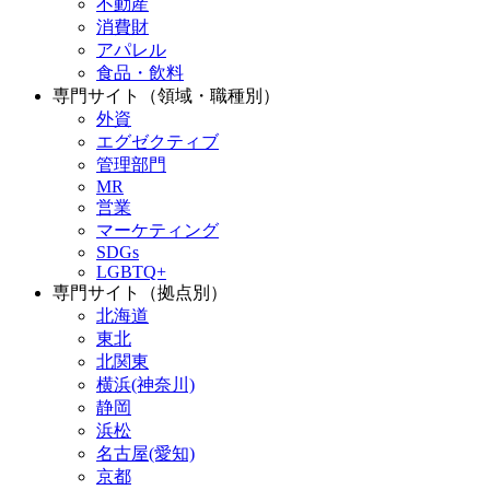
不動産
消費財
アパレル
食品・飲料
専門サイト（領域・職種別）
外資
エグゼクティブ
管理部門
MR
営業
マーケティング
SDGs
LGBTQ+
専門サイト（拠点別）
北海道
東北
北関東
横浜(神奈川)
静岡
浜松
名古屋(愛知)
京都