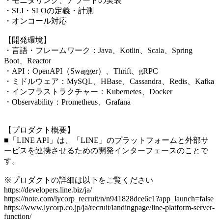
・モニタリング、アラートの実装
・SLI・SLOの定義・計測
・オンコール対応
【開発環境】
・言語・フレームワーク：Java、Kotlin、Scala、Spring
Boot、Reactor
・API：OpenAPI（Swagger）、Thrift、gRPC
・ミドルウェア：MySQL、HBase、Cassandra、Redis、Kafka
・インフラストラクチャー：Kubernetes、Docker
・Observability：Prometheus、Grafana
【プロダクト概要】
■「LINE API」は、「LINE」のプラットフォームと外部サ
ービスを連携させるための開発インターフェースのことで
す。
※プロダクトの詳細は以下をご覧ください
https://developers.line.biz/ja/
https://note.com/lycorp_recruit/n/n941828dce6c1?app_launch=false
https://www.lycorp.co.jp/ja/recruit/landingpage/line-platform-server-
function/