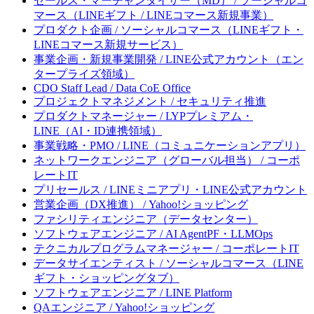
セールス・マーチャンダイザー（MD） / ソーシャルコ
マース（LINEギフト / LINEコマース新規事業）
プロダクト企画 / ソーシャルコマース（LINEギフト・
LINEコマース新規サービス）
事業企画・新規事業開発 / LINE公式アカウント（エン
タープライズ領域）
CDO Staff Lead / Data CoE Office
プロジェクトマネジメント / セキュリティ推進
プロダクトマネージャー / LYPプレミアム・
LINE（AI・ID連携領域）
事業戦略・PMO / LINE（コミュニケーションアプリ）
ネットワークエンジニア（グローバル担当） / コーポ
レートIT
プリセールス / LINEミニアプリ・LINE公式アカウント
営業企画（DX推進） / Yahoo!ショッピング
ファシリティエンジニア（データセンター）
ソフトウェアエンジニア / AI AgentPF・LLMOps
テクニカルプログラムマネージャー / コーポレートIT
データサイエンティスト / ソーシャルコマース（LINE
ギフト・ショッピングタブ）
ソフトウェアエンジニア / LINE Platform
QAエンジニア / Yahoo!ショッピング