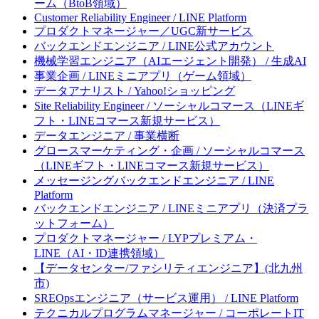
ーム（BtoB領域）
Customer Reliability Engineer / LINE Platform
プロダクトマネージャー／UGC新サービス
バックエンドエンジニア / LINE公式アカウント
機械学習エンジニア（AIエージェント開発） / 生成AI
事業企画 / LINEミニアプリ（ゲーム領域）
データアナリスト / Yahoo!ショッピング
Site Reliability Engineer / ソーシャルコマース（LINEギ
フト・LINEコマース新規サービス）
データエンジニア / 事業横断
グロースマーケティング・企画 / ソーシャルコマース
（LINEギフト・LINEコマース新規サービス）
メッセージングバックエンドエンジニア / LINE
Platform
バックエンドエンジニア / LINEミニアプリ（決済プラ
ットフォーム）
プロダクトマネージャー / LYPプレミアム・
LINE（AI・ID連携領域）
【データセンター/ファシリティエンジニア】(北九州
市)
SREOpsエンジニア（サービス運用） / LINE Platform
テクニカルプログラムマネージャー / コーポレートIT