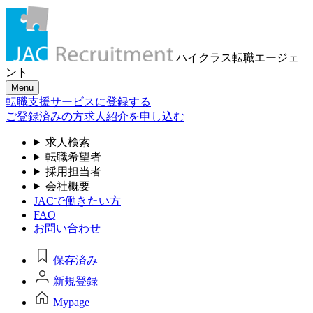
ハイクラス転職
エージェ
ント
Menu
転職支援サービスに登録する
ご登録済みの方
求人紹介を申し込む
求人検索
転職希望者
採用担当者
会社概要
JACで働きたい方
FAQ
お問い合わせ
保存済み
新規登録
Mypage