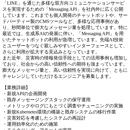
「LINE」を通じた多様な双方向コミュニケーションサービ
スを実現するための「Messaging API」を社内外に広く公開
しています。これまでも個人開発のチャットボットや、サー
ドパーティー製のCMSツールなど、多様な応用事例があ
り、秒間単位で膨大なメッセージ量を処理しています。特に
最近では、生成系AIの発展に伴い、「Messaging API」を用
いたチャットボットの利用が急増しています。先端AI技術
とユーザーをつなぐ親しみやすいインターフェースとして、
さらに利用が拡大する見込みとなっています。
また近年、災害時の情報発信手段としての活用事例も増加し
ており、社会からの高い信頼性への期待も強まっています。
膨大なメッセージ量と、高い信頼性を実現に向けて、ともに
チャレンジしていただけるエンジニアを募集します。
【業務詳細】
・新規APIの企画開発
・既存メッセージングスタックの保守運用
・メトリックやログにもとづく調査やチューニングの実施
・新規Kubernetes環境の構築と既存システムの移行作業
・災害対応を考慮したシステムの再設計
・運用効率化のための施策