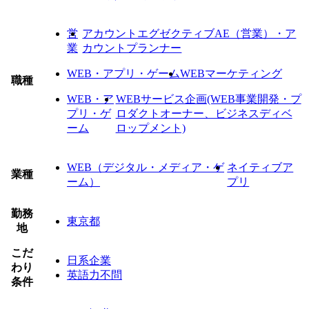
営
アカウントエグゼクティブAE（営業）・ア
業
カウントプランナー
WEB・アプリ・ゲーム
WEBマーケティング
職種
WEB・ア
WEBサービス企画(WEB事業開発・プ
プリ・ゲ
ロダクトオーナー、ビジネスディベ
ーム
ロップメント)
WEB（デジタル・メディア・ゲ
ネイティブア
業種
ーム）
プリ
勤務
東京都
地
こだ
日系企業
わり
英語力不問
条件