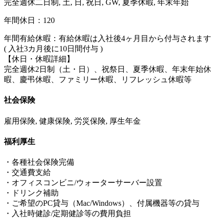
完全週休二日制, 土, 日, 祝日, GW, 夏季休暇, 年末年始
年間休日：120
年間有給休暇：有給休暇は入社後4ヶ月目から付与されます
( 入社3カ月後に10日間付与 )
【休日・休暇詳細】
完全週休2日制（土・日）、祝祭日、夏季休暇、年末年始休
暇、慶弔休暇、ファミリー休暇、リフレッシュ休暇等
社会保険
雇用保険, 健康保険, 労災保険, 厚生年金
福利厚生
・各種社会保険完備
・交通費支給
・オフィスコンビニ/ウォーターサーバー設置
・ドリンク補助
・ご希望のPC貸与（Mac/Windows）、付属機器等の貸与
・入社時健診/定期健診等の費用負担