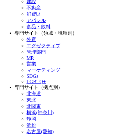
建設
不動産
消費財
アパレル
食品・飲料
専門サイト（領域・職種別）
外資
エグゼクティブ
管理部門
MR
営業
マーケティング
SDGs
LGBTQ+
専門サイト（拠点別）
北海道
東北
北関東
横浜(神奈川)
静岡
浜松
名古屋(愛知)