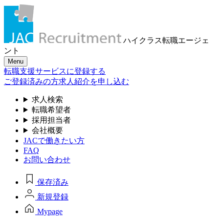
ハイクラス転職
エージェ
ント
Menu
転職支援サービスに登録する
ご登録済みの方
求人紹介を申し込む
求人検索
転職希望者
採用担当者
会社概要
JACで働きたい方
FAQ
お問い合わせ
保存済み
新規登録
Mypage