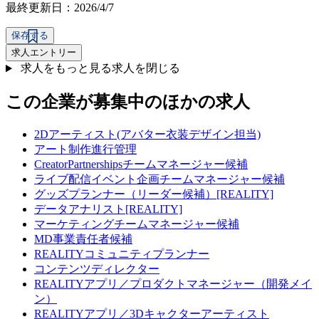
最終更新日：2026/4/7
保存する
求人エントリー
求人をもっと見る
求人を閉じる
この企業が募集中のほかの求人
2Dアーティスト(アバター衣装デザイン担当)
アート制作進行管理
CreatorPartnershipsチームマネージャー候補
ライブ配信イベント企画チームマネージャー候補
グッズプランナー（リーダー候補）[REALITY]
データアナリスト[REALITY]
マーケティングチームマネージャー候補
MD事業責任者候補
REALITYコミュニティプランナー
コンテンツディレクター
REALITYアプリ／プロダクトマネージャー（開発メイ
ン）
REALITYアプリ／3Dキャクターアーティスト