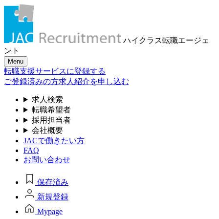
ハイクラス転職
エージェ
ント
Menu
転職支援サービスに登録する
ご登録済みの方
求人紹介を申し込む
求人検索
転職希望者
採用担当者
会社概要
JACで働きたい方
FAQ
お問い合わせ
保存済み
新規登録
Mypage