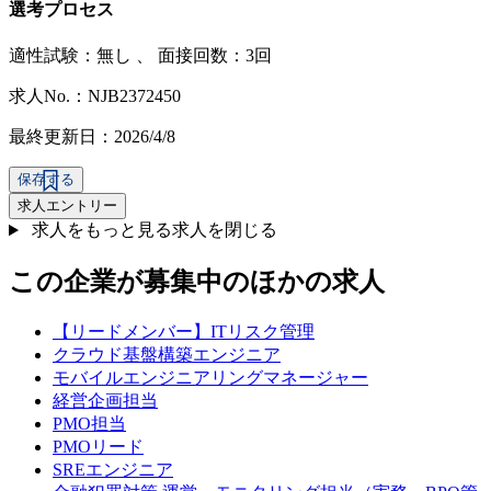
選考プロセス
適性試験：
無し
、
面接回数：3回
求人No.：NJB2372450
最終更新日：2026/4/8
保存する
求人エントリー
求人をもっと見る
求人を閉じる
この企業が募集中のほかの求人
【リードメンバー】ITリスク管理
クラウド基盤構築エンジニア
モバイルエンジニアリングマネージャー
経営企画担当
PMO担当
PMOリード
SREエンジニア