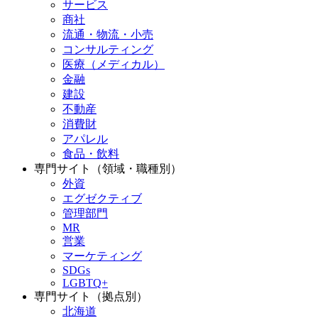
サービス
商社
流通・物流・小売
コンサルティング
医療（メディカル）
金融
建設
不動産
消費財
アパレル
食品・飲料
専門サイト（領域・職種別）
外資
エグゼクティブ
管理部門
MR
営業
マーケティング
SDGs
LGBTQ+
専門サイト（拠点別）
北海道