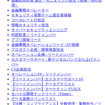
金融犯罪対策 運営・モニタリング担当（実務・BPO管
理）
金融事務オペレーター
セキュリティ基盤チーム責任者候補
コーポレートIT担当
情報セキュリティ担当
サイバーセキュリティエンジニア
内部監査／リードメンバー
アプリ開発リード
金融事務オペレーションリード / SV候補
プロダクト企画・開発推進担当
オペレーション企画 / リードメンバー
カスタマーサポート / 新デジタルバンク立ち上げメン
バー
CS企画担当
オペレーションSV / リードメンバー
【リードメンバー】カスタマーサポートSV
【リードメンバー】データアナリスト
【リードメンバー】マーケティングUIUX
モバイル開発テックリード（Flutter）
データ基盤スペシャリスト
【法務・コンプライアンス】全般管理・業務担当／リ