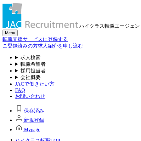
ハイクラス転職
エージェン
Menu
転職支援サービスに登録する
ご登録済みの方
求人紹介を申し込む
求人検索
転職希望者
採用担当者
会社概要
JACで働きたい方
FAQ
お問い合わせ
保存済み
新規登録
Mypage
ハイクラス転職TOP