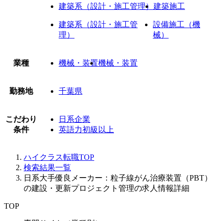
建築系（設計・施工管理）
建築施工
建築系（設計・施工管
設備施工（機
理）
械）
業種
機械・装置
機械・装置
勤務地
千葉県
こだわり
日系企業
条件
英語力初級以上
ハイクラス転職TOP
検索結果一覧
日系大手優良メーカー：粒子線がん治療装置（PBT）
の建設・更新プロジェクト管理の求人情報詳細
TOP