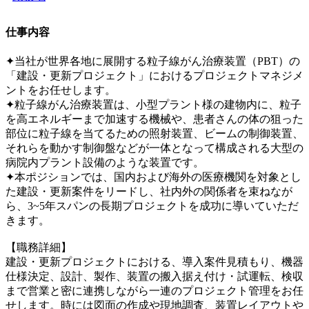
仕事内容
✦当社が世界各地に展開する粒子線がん治療装置（PBT）の
「建設・更新プロジェクト」におけるプロジェクトマネジメ
ントをお任せします。
✦粒子線がん治療装置は、小型プラント様の建物内に、粒子
を高エネルギーまで加速する機械や、患者さんの体の狙った
部位に粒子線を当てるための照射装置、ビームの制御装置、
それらを動かす制御盤などが一体となって構成される大型の
病院内プラント設備のような装置です。
✦本ポジションでは、国内および海外の医療機関を対象とし
た建設・更新案件をリードし、社内外の関係者を束ねなが
ら、3~5年スパンの長期プロジェクトを成功に導いていただ
きます。
【職務詳細】
建設・更新プロジェクトにおける、導入案件見積もり、機器
仕様決定、設計、製作、装置の搬入据え付け・試運転、検収
まで営業と密に連携しながら一連のプロジェクト管理をお任
せします。時には図面の作成や現地調査、装置レイアウトや