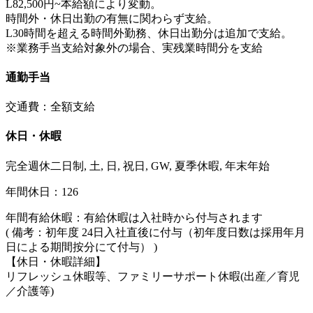
L82,500円~本給額により変動。
時間外・休日出勤の有無に関わらず支給。
L30時間を超える時間外勤務、休日出勤分は追加で支給。
※業務手当支給対象外の場合、実残業時間分を支給
通勤手当
交通費：全額支給
休日・休暇
完全週休二日制, 土, 日, 祝日, GW, 夏季休暇, 年末年始
年間休日：126
年間有給休暇：有給休暇は入社時から付与されます
( 備考：初年度 24日入社直後に付与（初年度日数は採用年月
日による期間按分にて付与） )
【休日・休暇詳細】
リフレッシュ休暇等、ファミリーサポート休暇(出産／育児
／介護等)