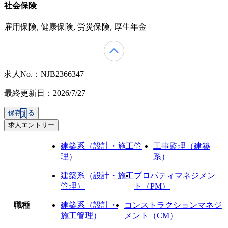
社会保険
雇用保険, 健康保険, 労災保険, 厚生年金
求人No.：NJB2366347
最終更新日：2026/7/27
保存する
求人エントリー
建築系（設計・施工管
工事監理（建築
理）
系）
建築系（設計・施工
プロパティマネジメン
管理）
ト（PM）
職種
建築系（設計・
コンストラクションマネジ
施工管理）
メント（CM）