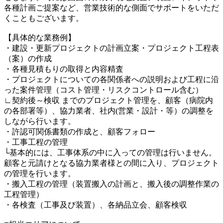
各種計画ご提案など、営業技術的な側面でサポートをいただ
くこともございます。
【具体的な業務例】
・建設・更新プロジェクトの計画立案・プロジェクト工程表
（案）の作成
・各種見積もりの取得と内容精査
・プロジェクトについての各関係者への説明および工程に沿
った案件管理（コスト管理・リスクコントロール含む）
∟契約後～検収 までのプロジェクト管理を、顧客（病院内
の各部署等）、協力業者、社内(営業・設計・等）の調整を
しながら行います。
・許認可関係書類の作成と、顧客フォロー
・工事工程の管理
└基本的には、工事体系の中に入っての管理は行いません。
顧客と元請けとなる協力業者様との間に入り、プロジェクト
の管理を行います。
・搬入工程の管理（装置搬入の計画と、搬入後の調整作業の
工程管理）
・各検査（工事及び装置）、各納品立会、顧客検収