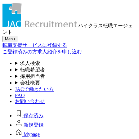
ハイクラス転職
エージェ
ント
Menu
転職支援サービスに登録する
ご登録済みの方
求人紹介を申し込む
求人検索
転職希望者
採用担当者
会社概要
JACで働きたい方
FAQ
お問い合わせ
保存済み
新規登録
Mypage