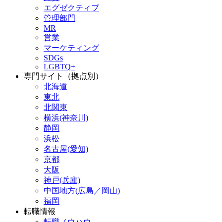
エグゼクティブ
管理部門
MR
営業
マーケティング
SDGs
LGBTQ+
専門サイト（拠点別）
北海道
東北
北関東
横浜(神奈川)
静岡
浜松
名古屋(愛知)
京都
大阪
神戸(兵庫)
中国地方(広島／岡山)
福岡
転職情報
転職ノウハウ