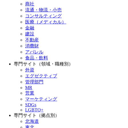
商社
流通・物流・小売
コンサルティング
医療（メディカル）
金融
建設
不動産
消費財
アパレル
食品・飲料
専門サイト（領域・職種別）
外資
エグゼクティブ
管理部門
MR
営業
マーケティング
SDGs
LGBTQ+
専門サイト（拠点別）
北海道
東北