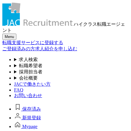
ハイクラス転職
エージェ
ント
Menu
転職支援サービスに登録する
ご登録済みの方
求人紹介を申し込む
求人検索
転職希望者
採用担当者
会社概要
JACで働きたい方
FAQ
お問い合わせ
保存済み
新規登録
Mypage