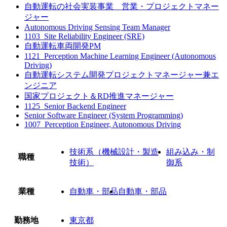
自動運転の社会実装事業 営業・プロジェクトマネー
ジャー
Autonomous Driving Sensing Team Manager
1103_Site Reliability Engineer (SRE)
自動運転車両開発PM
1121_Perception Machine Learning Engineer (Autonomous
Driving)
自動運転システム開発プロジェクトマネージャー兼エ
ンジニア
国家プロジェクト＆RD推進マネージャー
1125_Senior Backend Engineer
Senior Software Engineer (System Programming)
1007_Perception Engineer, Autonomous Driving
技術系（機械設計・製造
組み込み・制
職種
技術）
御系
業種
自動車・部品
自動車・部品
勤務地
東京都