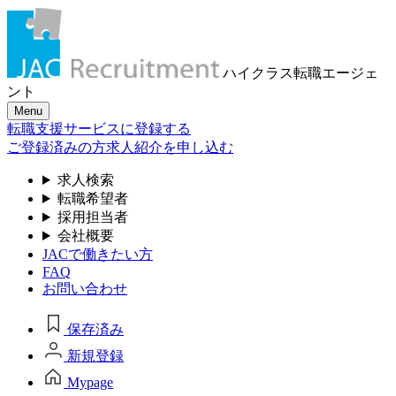
ハイクラス転職
エージェ
ント
Menu
転職支援サービスに登録する
ご登録済みの方
求人紹介を申し込む
求人検索
転職希望者
採用担当者
会社概要
JACで働きたい方
FAQ
お問い合わせ
保存済み
新規登録
Mypage