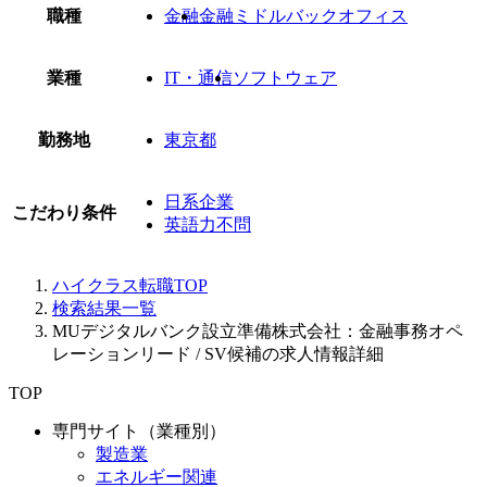
職種
金融
金融ミドルバックオフィス
業種
IT・通信
ソフトウェア
勤務地
東京都
日系企業
こだわり条件
英語力不問
ハイクラス転職TOP
検索結果一覧
MUデジタルバンク設立準備株式会社：金融事務オペ
レーションリード / SV候補の求人情報詳細
TOP
専門サイト（業種別）
製造業
エネルギー関連