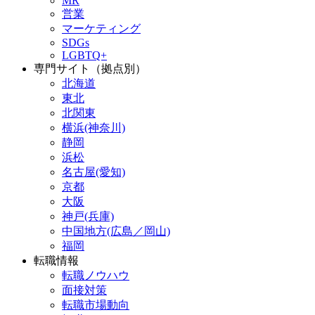
MR
営業
マーケティング
SDGs
LGBTQ+
専門サイト（拠点別）
北海道
東北
北関東
横浜(神奈川)
静岡
浜松
名古屋(愛知)
京都
大阪
神戸(兵庫)
中国地方(広島／岡山)
福岡
転職情報
転職ノウハウ
面接対策
転職市場動向