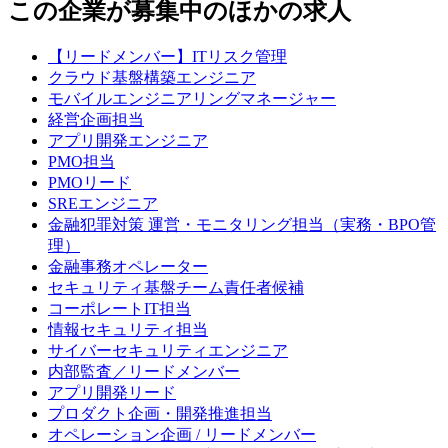
この企業が募集中のほかの求人
【リードメンバー】ITリスク管理
クラウド基盤構築エンジニア
モバイルエンジニアリングマネージャー
経営企画担当
アプリ開発エンジニア
PMO担当
PMOリード
SREエンジニア
金融犯罪対策 運営・モニタリング担当（実務・BPO管
理）
金融事務オペレーター
セキュリティ基盤チーム責任者候補
コーポレートIT担当
情報セキュリティ担当
サイバーセキュリティエンジニア
内部監査／リードメンバー
アプリ開発リード
プロダクト企画・開発推進担当
オペレーション企画 / リードメンバー