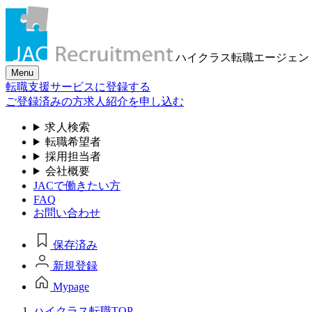
ハイクラス転職
エージェン
Menu
転職支援サービスに登録する
ご登録済みの方
求人紹介を申し込む
求人検索
転職希望者
採用担当者
会社概要
JACで働きたい方
FAQ
お問い合わせ
保存済み
新規登録
Mypage
ハイクラス転職TOP