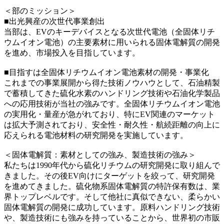
＜部のミッション＞
■出光興産の次世代事業創出
当部は、EVのキーデバイスとなる次世代電池（全固体リチ
ウムイオン電池）の主要素材に用いられる固体電解質の開発
を進め、市場投入を目指しています。
■目指すは全固体リチウムイオン電池素材の開発・事業化
これまでの事業展開から得た技術ノウハウとして、石油精製
で蓄積してきた硫化水素のハンドリング技術や石油化学製品
への応用技術が当社の強みです。全固体リチウムイオン電池
の実用化・量産が急がれており、特にEV関連のマーケット
は拡大予測されており、安全性・耐久性・航続距離の向上に
応えられる電池材料の研究開発を実施しています。
＜固体電解質：素材としての強み、製造技術の強み＞
私たちは1990年代から硫化リチウムの研究開発に取り組んで
きました。その後EV向けにターゲットを絞って、研究開発
を進めてきました。硫化物系固体電解質の特許保有数は、業
界トップレベルです。そして他社に真似できない、柔らかい
固体電解質の開発に成功しています。原料ハンドリング技術
や、製造技術にも強みを持っていることから、世界初の市販