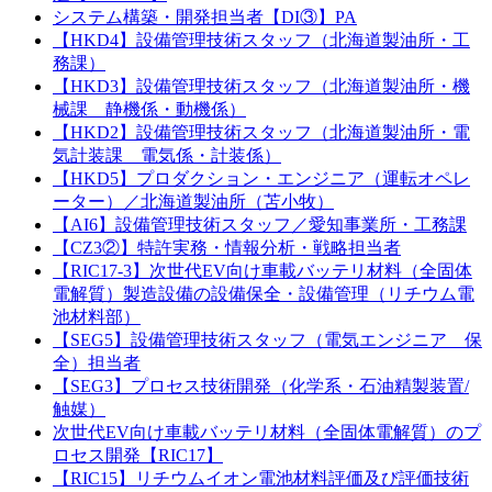
システム構築・開発担当者【DI③】PA
【HKD4】設備管理技術スタッフ（北海道製油所・工
務課）
【HKD3】設備管理技術スタッフ（北海道製油所・機
械課 静機係・動機係）
【HKD2】設備管理技術スタッフ（北海道製油所・電
気計装課 電気係・計装係）
【HKD5】プロダクション・エンジニア（運転オペレ
ーター）／北海道製油所（苫小牧）
【AI6】設備管理技術スタッフ／愛知事業所・工務課
【CZ3②】特許実務・情報分析・戦略担当者
【RIC17-3】次世代EV向け車載バッテリ材料（全固体
電解質）製造設備の設備保全・設備管理（リチウム電
池材料部）
【SEG5】設備管理技術スタッフ（電気エンジニア 保
全）担当者
【SEG3】プロセス技術開発（化学系・石油精製装置/
触媒）
次世代EV向け車載バッテリ材料（全固体電解質）のプ
ロセス開発【RIC17】
【RIC15】リチウムイオン電池材料評価及び評価技術