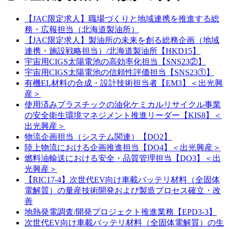
【JAC限定求人】職場づくりと地域連携を推進する総
務・広報担当（北海道製油所）
【JAC限定求人】製油所の未来を創る総務企画（地域
連携・施設戦略担当）/北海道製油所【HKD15】
宇宙用CIGS太陽電池の高効率化担当【SNS23②】
宇宙用CIGS太陽電池の信頼性評価担当【SNS23①】
有機EL材料の合成・設計技術担当者【EM3】＜出光興
産＞
使用済みプラスチックの油化ケミカルリサイクル事業
の安全衛生環境マネジメント推進リーダー【KIS8】＜
出光興産＞
物流企画担当（システム関連）【DO2】
陸上物流における企画推進担当【DO4】＜出光興産＞
燃料油輸送における安全・品質管理担当【DO3】＜出
光興産＞
【RIC17-4】次世代EV向け車載バッテリ材料（全固体
電解質）の量産技術開発および製造プロセス確立・改
善
地熱発電調査/開発プロジェクト推進業務【EPD3-3】
次世代EV向け車載バッテリ材料（全固体電解質）の生