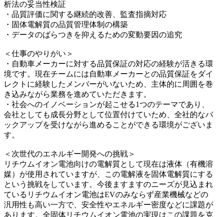
析法の妥当性検証
・品質評価に関する継続的改善、監査指摘対応
・固体電解質の品質管理体制の構築
・データのばらつきを抑えるための変動要因の追究
＜仕事のやりがい＞
・自動車メーカーに対する品質保証の対応の経験が活きる環
境です。現在チームには自動車メーカーとの品質保証をダイ
レクトに経験したメンバーがいないため、主体的に周囲を巻
き込みながら業務を進めていただきます。
・社会へのイノベーションが起こせる1つのテーマであり、
会社としても成長分野として位置付けていため、全社的なバ
ックアップを受けながら進めることができる環境がございま
す。
＜次世代のエネルギー開発への挑戦＞
リチウムイオン電池向けの電解質として現在は液体（有機溶
媒）が使用されていますが、この電解液を固体電解質にする
という挑戦をしています。今後ますますのニーズが見込まれ
ているリチウムイオン電池はEVのみならず産業機械などの
汎用性も高い一方で、安全性やエネルギー密度などに課題が
あります。全固体リチウムイオン電池の実現はこの課題を克