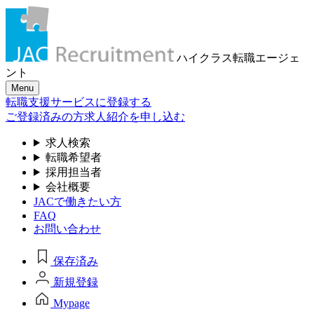
ハイクラス転職
エージェ
ント
Menu
転職支援サービスに登録する
ご登録済みの方
求人紹介を申し込む
求人検索
転職希望者
採用担当者
会社概要
JACで働きたい方
FAQ
お問い合わせ
保存済み
新規登録
Mypage