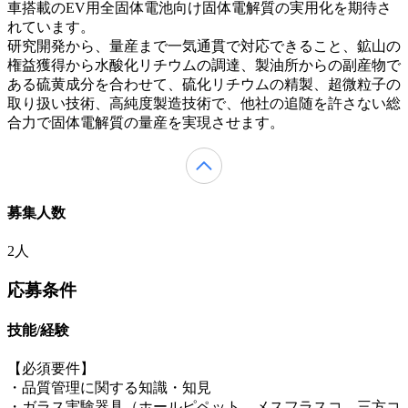
車搭載のEV用全固体電池向け固体電解質の実用化を期待さ
れています。
研究開発から、量産まで一気通貫で対応できること、鉱山の
権益獲得から水酸化リチウムの調達、製油所からの副産物で
ある硫黄成分を合わせて、硫化リチウムの精製、超微粒子の
取り扱い技術、高純度製造技術で、他社の追随を許さない総
合力で固体電解質の量産を実現させます。
募集人数
2人
応募条件
技能/経験
【必須要件】
・品質管理に関する知識・知見
・ガラス実験器具（ホールピペット、メスフラスコ、三方コ