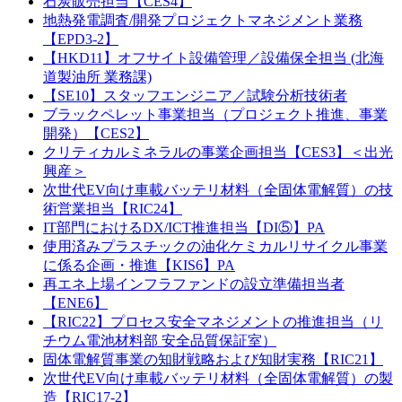
石炭販売担当【CES4】
地熱発電調査/開発プロジェクトマネジメント業務
【EPD3-2】
【HKD11】オフサイト設備管理／設備保全担当 (北海
道製油所 業務課)
【SE10】スタッフエンジニア／試験分析技術者
ブラックペレット事業担当（プロジェクト推進、事業
開発）【CES2】
クリティカルミネラルの事業企画担当【CES3】＜出光
興産＞
次世代EV向け車載バッテリ材料（全固体電解質）の技
術営業担当【RIC24】
IT部門におけるDX/ICT推進担当【DI⑤】PA
使用済みプラスチックの油化ケミカルリサイクル事業
に係る企画・推進【KIS6】PA
再エネ上場インフラファンドの設立準備担当者
【ENE6】
【RIC22】プロセス安全マネジメントの推進担当（リ
チウム電池材料部 安全品質保証室）
固体電解質事業の知財戦略および知財実務【RIC21】
次世代EV向け車載バッテリ材料（全固体電解質）の製
造【RIC17-2】