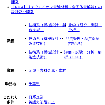
開発
【RIC4】リチウムイオン電池材料（全固体電解質）の
設計及び開発
技術系（機械設計・製
化学（研究・開発・
造技術）
分析）
技術系（機械設計・
品質管理・品質保証
職種
製造技術）
（技術系）
技術系（機械設計・
評価・試験・分析・解
製造技術）
析（CAE）
業種
金属・素材
金属・素材
勤務地
千葉県
こだわり
日系企業
条件
英語力初級以上