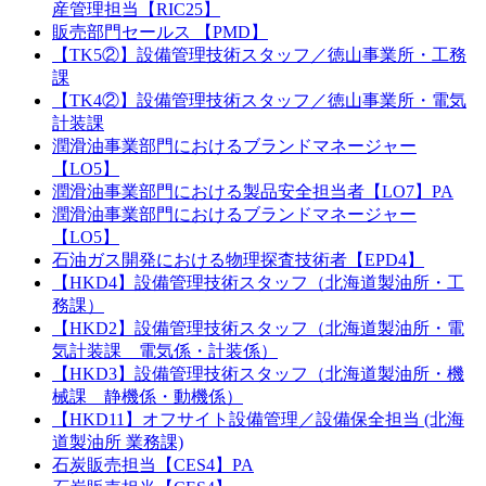
産管理担当【RIC25】
販売部門セールス 【PMD】
【TK5②】設備管理技術スタッフ／徳山事業所・工務
課
【TK4②】設備管理技術スタッフ／徳山事業所・電気
計装課
潤滑油事業部門におけるブランドマネージャー
【LO5】
潤滑油事業部門における製品安全担当者【LO7】PA
潤滑油事業部門におけるブランドマネージャー
【LO5】
石油ガス開発における物理探査技術者【EPD4】
【HKD4】設備管理技術スタッフ（北海道製油所・工
務課）
【HKD2】設備管理技術スタッフ（北海道製油所・電
気計装課 電気係・計装係）
【HKD3】設備管理技術スタッフ（北海道製油所・機
械課 静機係・動機係）
【HKD11】オフサイト設備管理／設備保全担当 (北海
道製油所 業務課)
石炭販売担当【CES4】PA