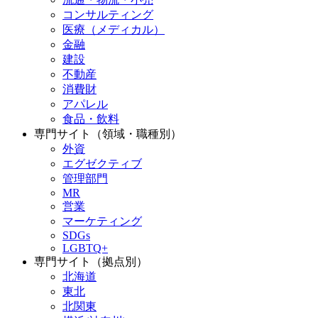
コンサルティング
医療（メディカル）
金融
建設
不動産
消費財
アパレル
食品・飲料
専門サイト（領域・職種別）
外資
エグゼクティブ
管理部門
MR
営業
マーケティング
SDGs
LGBTQ+
専門サイト（拠点別）
北海道
東北
北関東