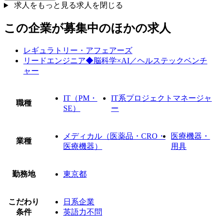
求人をもっと見る
求人を閉じる
この企業が募集中のほかの求人
レギュラトリー・アフェアーズ
リードエンジニア◆脳科学×AI／ヘルステックベンチ
ャー
IT（PM・
IT系プロジェクトマネージャ
職種
SE）
ー
メディカル（医薬品・CRO・
医療機器・
業種
医療機器）
用具
勤務地
東京都
こだわり
日系企業
条件
英語力不問