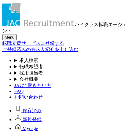
ハイクラス転職
エージェ
ント
Menu
転職支援サービスに登録する
ご登録済みの方
求人紹介を申し込む
求人検索
転職希望者
採用担当者
会社概要
JACで働きたい方
FAQ
お問い合わせ
保存済み
新規登録
Mypage