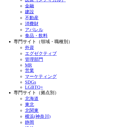
金融
建設
不動産
消費財
アパレル
食品・飲料
専門サイト（領域・職種別）
外資
エグゼクティブ
管理部門
MR
営業
マーケティング
SDGs
LGBTQ+
専門サイト（拠点別）
北海道
東北
北関東
横浜(神奈川)
静岡