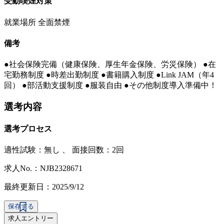
受動喫煙対策
就業場所 全面禁煙
備考
●社会保険完備（健康保険、厚生年金保険、労災保険） ●在
宅勤務制度 ●時差出勤制度 ●書籍購入制度 ●Link JAM（年4
回） ●部活動支援制度 ●服装自由 ●その他制度導入準備中！
選考内容
選考プロセス
適性試験：
無し
、
面接回数：2回
求人No.：NJB2328671
最終更新日：2025/9/12
保存する
求人エントリー