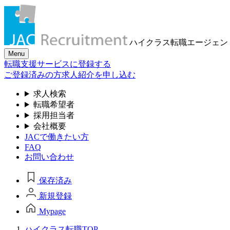
ハイクラス転職
エージェン
Menu
転職支援サービスに登録する
ご登録済みの方
求人紹介を申し込む
求人検索
転職希望者
採用担当者
会社概要
JACで働きたい方
FAQ
お問い合わせ
保存済み
新規登録
Mypage
ハイクラス転職TOP